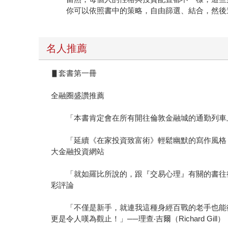
你可以依照書中的策略，自由篩選、結合，然後進
名人推薦
▋套書第一冊
全融圈盛讚推薦
「本書肯定會在所有開往倫敦金融城的通勤列車上爆
「延續《在家投資致富術》輕鬆幽默的寫作風格，這是一本
大金融投資網站
「就如羅比所說的，跟『交易心理』有關的書往往晦澀難懂
彩評論
「不僅是新手，就連我這種身經百戰的老手也能從
更是令人嘆為觀止！」──理查‧吉爾（Richard Gill