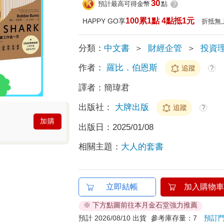
30
預計最高可得金幣
點
?
100累1點 4點抵1元
HAPPY GO享
折抵無
分類：
中文書
＞
財經企管
＞
投資
作者：
羅比．伯恩斯
追蹤
?
譯者：
簡瑋君
出版社：
大牌出版
追蹤
?
加購
出版日：
2025/01/08
相關主題：
大人的套書
立即結帳
加入購物車
※ 下方點圖前往本月金石堂強力推薦
預計 2026/08/10 出貨
參考庫存量：7
預訂