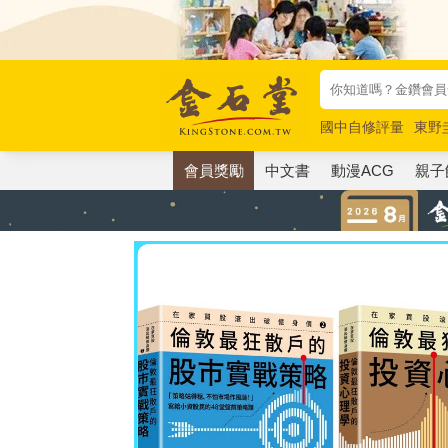
國中自修評量
東野
唯紅花綻放
奧德賽
會員獎勵
中文書
動漫ACG
親子