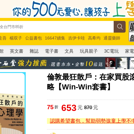
圭吾
楊双子
公益書包
16647續集
吉伊卡哇
高希均
通靈藥師
路邊攤新作
馬斯克
玩具總動員5
超慢跑
館
英文書
雜誌
電子書
文具
玩具親子
3C電玩
家
倫敦最狂散戶：在家買股
略【Win-Win套書】
653
75
折
元
870
元
認購希望書包，幫助弱勢孩童上學不