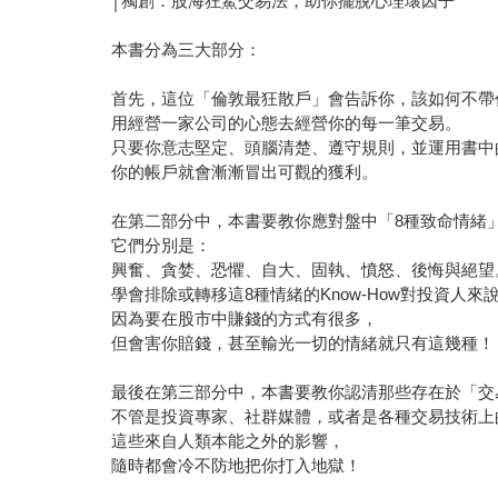
│獨創：股海狂鯊交易法，助你擺脫心理壞因子
本書分為三大部分：
首先，這位「倫敦最狂散戶」會告訴你，該如何不帶
用經營一家公司的心態去經營你的每一筆交易。
只要你意志堅定、頭腦清楚、遵守規則，並運用書中
你的帳戶就會漸漸冒出可觀的獲利。
在第二部分中，本書要教你應對盤中「8種致命情緒
它們分別是：
興奮、貪婪、恐懼、自大、固執、憤怒、後悔與絕望
學會排除或轉移這8種情緒的Know-How對投資人來
因為要在股市中賺錢的方式有很多，
但會害你賠錢，甚至輸光一切的情緒就只有這幾種！
最後在第三部分中，本書要教你認清那些存在於「交
不管是投資專家、社群媒體，或者是各種交易技術上
這些來自人類本能之外的影響，
隨時都會冷不防地把你打入地獄！