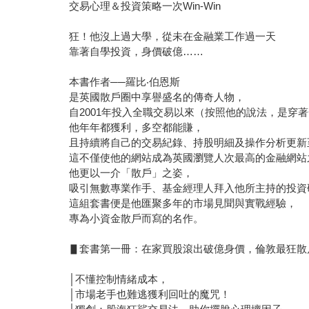
交易心理＆投資策略一次Win-Win
狂！他沒上過大學，從未在金融業工作過一天
靠著自學投資，身價破億……
本書作者──羅比‧伯恩斯
是英國散戶圈中享譽盛名的傳奇人物，
自2001年投入全職交易以來（按照他的說法，是穿
他年年都獲利，多空都能賺，
且持續將自己的交易紀錄、持股明細及操作分析更新
這不僅使他的網站成為英國瀏覽人次最高的金融網站
他更以一介「散戶」之姿，
吸引無數專業作手、基金經理人拜入他所主持的投資
這組套書便是他匯聚多年的市場見聞與實戰經驗，
專為小資金散戶而寫的名作。
▋套書第一冊：在家買股滾出破億身價，倫敦最狂散
│不懂控制情緒成本，
│市場老手也難逃獲利回吐的魔咒！