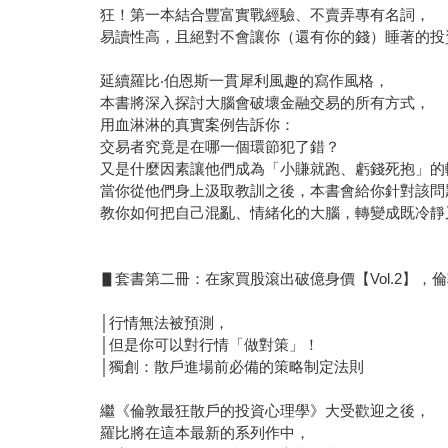
狂！第一本結合豐富實戰經驗、不賣弄專有名詞，
易讀性高，且絕對不會讓你（還有你的錢）睡著的投
延續羅比‧伯恩斯一貫犀利風趣的寫作風格，
本書將深入探討大腦會破壞金融交易的所有方式，
用血淋淋的真實案例告訴你：
交易者究竟是在哪一個環節犯了錯？
又是什麼因素讓他們成為「小賺就跑、虧錢死抱」的
當你從他們身上汲取教訓之後，本書會給你針對該問
教你如何把自己混亂、情緒化的大腦，轉變成既冷靜
▋套書第二冊：在家買股滾出破億身價【Vol.2】
│行情無法被預測，
│但是你可以對行情「做對策」！
│獨創：散戶進場前必備的策略制定法則
繼《倫敦最狂散戶的投資心理學》大受歡迎之後，
羅比將在這本最新的系列作中，