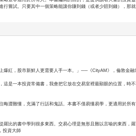
行嘗試。只要其中一個策略能讓你賺到錢（或者少賠到錢），那就
紅，股市新鮮人更需要人手一本。」──《CityAM》，倫敦金融
投資常備書，我會把它放在交易室裡最顯眼的位置，時不時的翻閱它。」─
，充滿了行話和鬼話。本書不僅易懂易學，更適用於所有類型的投資。」──
羅比的書中學到很多東西。交易心理是無形且難以言喻的東西，羅
），投資大師