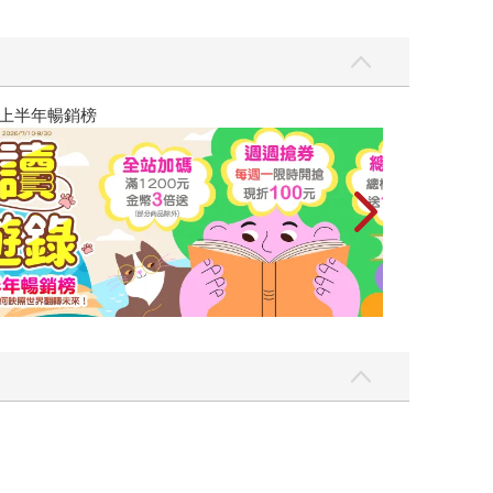
讀懂全球首富極