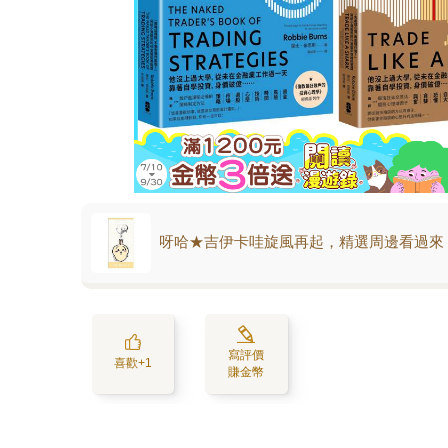
呀哈★吉伊卡哇旋風再起，精選周邊看過來
寫評價
喜歡+1
賺金幣