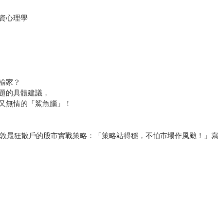
資心理學
輸家？
題的具體建議，
又無情的「鯊魚腦」！
，倫敦最狂散戶的股市實戰策略：「策略站得穩，不怕市場作風颱！」寫