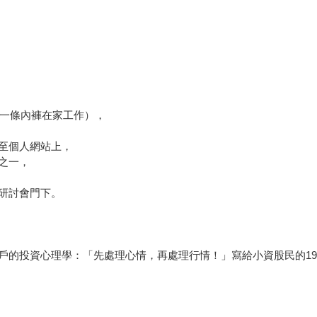
著一條內褲在家工作），
至個人網站上，
之一，
研討會門下。
戶的投資心理學：「先處理心情，再處理行情！」寫給小資股民的1