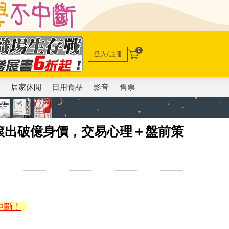
0
登入/註冊
電
居家休閒
日用食品
影音
售票
滾出破億身價，交易心理＋盤前策
中斷！