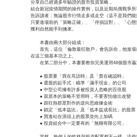
分享自己經過多年驗證的股市投資策略，
結合新冠疫情期間的操作實例，以及近期烏俄戰爭所
告訴讀者：無論股市行情走多或走空（這不是我們能
只要進場前的「策略正確」、「停損設對」、「心態
獲利自然能手到擒來。
本書由兩大部分組成：
首先，這位「倫敦最狂散戶」會告訴你，他進場前
在這三個基本功之上。
在第二部分中，本書要教你完美運用48個股市贏
● 股票要「買在耳語時」及「賣在確認時」
● 選股的起手式：瞄準「滿手現金」的公司
● 中型公司擁有許多被投資人忽略的百倍股
● 當原本的策略不管用時，不要害怕做出改變
● 跟狂熱群眾對作的逆向思維煉金術
● 鎖定「低本益比」及「低本益成長比」的股票
● 買進站在浪頭上的股票並向上加碼
● 投資組合中一定要有的「無聊有限公司」
當然，每個人的性格與投資配置都不一樣，這些策