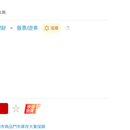
上限
理財
＞
股票/證券
追蹤
?
門市商品
門市庫存
大量採購