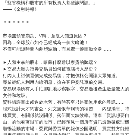
「監管機構和股市的所有投資人都應該閱讀。」
——《金融時報》
＊＊＊＊＊＊
市場無預警崩跌、V轉，竟沒人知道原因？
因為，全球股市如今已經成為一個大暗池！
不僅可能短時間內劇烈波動，而且牽一髮而動全身……
►人類主掌的股市，暗藏什麼難以察覺的弊端？
►交易大廳與證券交易員如何被電腦掃入歷史？
行內人士討價還價完成交易後，才把價格公開讓大眾知道。
專業經紀人利用內線消息，搶在客戶委託單前交易。
交易現場所有人手忙腳亂地抄寫數字，交易過後產生數量驚人的
文件和垃圾。
資料錯誤百出或過於老舊，有時甚至只是毫無用處的雜訊……
程式設計天才約書亞・列文痛恨華爾街的積習——內線消息、特
殊買賣、有關係就沒關係、落伍而欠缺效率。遵奉「資訊想要自
由」的他看著眼前的股市，已經預見一個所有資訊透過微處理機
順暢流動的市場：委買與委賣單的報價公開透明，買賣雙方能輕