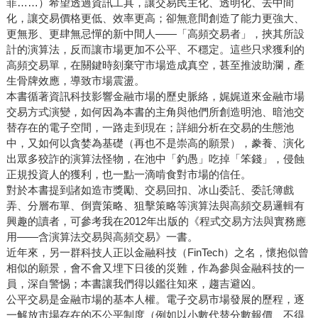
菲……）希望透過資訊工具，讓交易民主化、透明化、去中間
化，讓交易價格更低、效率更高；卻無意間創造了能力更強大、
更無形、更肆無忌憚的新中間人——「高頻交易者」，挾其所設
計的演算法，反而讓市場更加不公平、不穩定。這些只求獲利的
高頻交易單，在關鍵時刻棄守市場造成真空，甚至推波助瀾，產
生骨牌效應，導致市場震盪。
本書循著資訊科技影響金融市場的歷史脈絡，娓娓道來金融市場
交易方式演變，如何因為本書的主角與他們所創造明池、暗池交
替存在的電子空間，一路走到現在；詳細分析在交易的生態池
中，又如何以貪婪為基礎（再也不是崇高的願景），豢養、演化
出眾多狡詐的演算法怪物，在池中「釣愚」吃掉「笨錢」，侵蝕
正規投資人的獲利，也一點一滴啃食對市場的信任。
對於本書提到諸如造市獎勵、交易回扣、冰山委託、委託簿戲
弄、分層布單、倒賣策略、狙擊策略等演算法與高頻交易邏輯有
興趣的讀者，可參考我在2012年出版的《程式交易方法與實務應
用——含演算法交易與高頻交易》一書。
近年來，另一群科技人正以金融科技（FinTech）之名，懷抱似曾
相似的願景，會不會又埋下日後的災難，作為參與金融科技的一
員，深自警惕；本書讓我們得以鑑往知來，趨吉避凶。
公平交易是金融市場的基本人權。電子交易市場發展的歷程，逐
一解放市場存在的不公平制度（例如以小數代替分數報價、不得