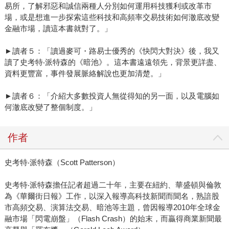
易所，了解邪惡和誠信兩種人分別如何運用科技獲利或改革市
場，或是想進一步探索這些科技和高頻率交易技術如何澈底改變
金融市場，讀這本書就對了。」
►讀者５：「讀過麥可・路易士優秀的《快閃大對決》後，我又
讀了史考特‧派特森的《暗池》。這本書遠遠領先，背景更詳盡、
資料更豐富，事件發展脈絡解說也更加清楚。」
►讀者６：「介紹大多數投資人無從得知的另一面，以及電腦如
何澈底改變了整個制度。」
作者
史考特‧派特森（Scott Patterson）
史考特‧派特森擔任記者超過二十年，主要在紐約、華盛頓與倫敦
為《華爾街日報》工作，以深入報導高科技新聞而聞名，熟諳股
市高頻交易、演算法交易、暗池等主題，曾因報導2010年全球金
融市場「閃電崩盤」（Flash Crash）的始末，而贏得商業新聞最