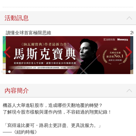
活動訊息
讀懂全球首富極限思維
2
內容簡介
機器人大舉進駐股市，造成哪些天翻地覆的轉變？
了解現今股市樣貌與運作內情，不容錯過的翔實紀錄！
「寫得遠比麥可・路易士更詳盡、更具說服力。」
——《紐約時報》