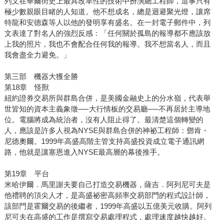
列文在華爾街史上最具改革性的技術中扮演總工程師，這事只有
極少數親眼目睹的人知道。他不想成名，總是迴避聚光燈，讓席
特龍和安德森等人以他的發明享有盛名。在一封電子郵件中，列
文表達了對名人的強烈反感：「任何關於孤島的報導都不應該放
上我的照片，我也不會配合任何我的報導。我不想當名人，而且
我會盡全力避免。」
第三部 機器大獲全勝
第18章 怪獸
紐約證券交易所與群島合併，是美國金融史上的分水嶺，代表舉
世皆知的資本主義象徵──大行情板的交易廳──不再居於主導地
位。電腦將成為統治者，沒有人阻止得了。最清楚這個轉變的
人，應該是許多人視為NYSE與群島合併的神祕工程師：鄧肯・
尼德奧爾。1999年高盛高階主管支持高盛投資成立電子通訊網
路，他就是讓塞恩進入NYSE最高層的幕後推手。
第19章 平台
米哈伊爾．馬里謝夫要自己打造交易機器，薩吉．阿列尼可夫是
他禮聘的頂尖人才，是高盛祕密高頻率交易部門的程式設計師，
該部門是霍爾交易的後繼者，1999年高盛以五億美元收購。阿列
尼可夫在高盛的工作是撰寫交易處理程式，處理速度越快越好。