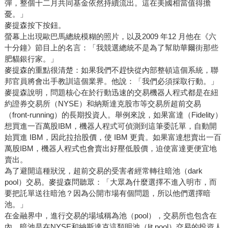
彈，整個十二月共同基金依然持續流出。這在美國相當值得擔
憂。」
麥提森按下按鈕。
螢幕上出現歐巴馬總統模糊的照片，以及2009 年12 月他在《六
十分鐘》節目上的名言：「我競選總統不是為了幫助華爾街那些
肥貓銀行家。」
麥提森的重點很清楚：如果我們不趕快從內部整頓這個系統，聯
邦官員將會出手教訓這個業界。他說：「我們必須採取行動。」
麥提森說明，問題核心在於行動迅速的交易機器人程式都是在紐
約證券交易所（NYSE）和納斯達克股市等交易所超前交易
（front-running）的長期投資人。舉例來說，如果富達（Fidelity）
想買進一百萬股IBM，機器人程式可偵測到這筆委託單，自動開
始買進 IBM，因此拉抬股價，使 IBM 更貴。如果富達想賣出一百
萬股IBM，機器人程式也會賣出好壓低股價，迫使富達更便宜地
賣出。
為了避開這種狀況，超前交易的受害者經常轉往暗池（dark
pool）交易。麥提森問聽眾：「大眾為什麼選擇不進入明市，而
要把託單送往暗池？因為公開市場有個問題，所以他們選擇暗
池。」
在金融界中，進行交易的場域稱為池（pool），交易所也包含在
內。暗池是在NYSE和納斯達克這類明池（lit pool）交易的投資人