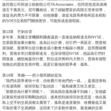
族控股公司與波士頓創投公司TA Associates，也同意投資高達兩
億五千萬美元。尼可爾相信，有了經驗豐富的高階主管來領導，
達提克的潛力不可限量，但他擔憂，達提克跟馬希勒和惡名昭彰
的SOES交易部門關係密切，可能形成道德瑕疵。
第13章 芒刺在背
多年來，美國主管機關和國會議員一直催促納斯達克和NYSE，
交易股票放棄分數制，改為以分計價，但它們一再延宕，態度相
當強硬。股價單位從分數改成小數會大幅縮小價差，從而壓縮獲
利。普南非常討厭那斯達克，也深深憎惡NYSE，他認為它們封
閉落後，總想掩蓋些什麼。對抗這些舊時代大勢力，普南有個堅
強無比的盟友並肩作戰，就是它最強的競爭者：孤島。
第14章 笨錢——把小股民餵給鯊魚
「我們比競爭者快十倍，但收費只有他們的一成。」盈透證券執
行長湯瑪斯．彼得菲點了點頭說：「孤島確實又快又便宜。」
「那麼您為什麼不用呢？」「因為我在孤島賺不到錢！」安德森
試著探究彼得菲剛剛說的話，後來想到彼得菲的意思是：他在孤
島上交手的交易員都太厲害了。孤島是速度最快、收費最低又最
可靠的電子交易網路，這招來了許多動作最快、最老練的交易