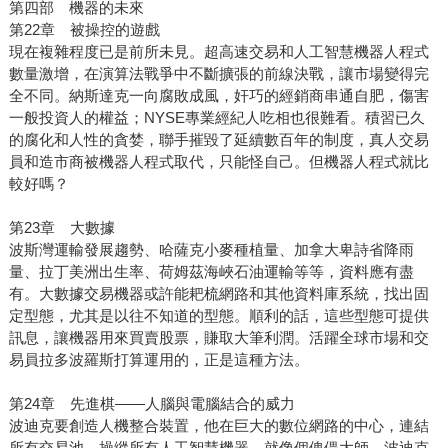
第四部 機器的未來
第22章 被操控的遊戲
現在複雜程度已是前所未見。超高速交易和人工智慧機器人程式
數量激增，在演算法戰爭中不斷擴張的前線決戰，讓市場變得完
全不同。納斯達克一向腐敗成風，奸巧的經銷商串通自肥，傷害
一般投資人的權益；NYSE專業經紀人吃相也很難看。積習已久
的腐化和人性的貪婪，聯手摧毀了延續數百年的制度，真人交易
員和造市商被機器人程式取代，只能怪自己。但機器人程式就比
較好嗎？
第23章 大數據
波斯灣運輸發展趨勢、哈薩克小麥種植量、加拿大卑詩省降雨
量、拉丁美洲出生率、荷姆茲海峽石油運輸等等，資料應有盡
有。大數據交易機器或許能耙梳網路和其他資料庫系統，找出固
定型態，尤其是以往不知道的型態。順利的話，這些型態可提供
訊息，讓機器用來買賣股票，賺取大筆利潤。活躍全球市場和交
易員拉多波羅斯打算運用的，正是這種方法。
第24章 先進棋——人腦與電腦結合的威力
波迪克要創造人機整合裝置，他在巨大的數位網路的中心，連結
所有交易池，操縱所有人工智慧機器，就像個傀儡大師。波迪克