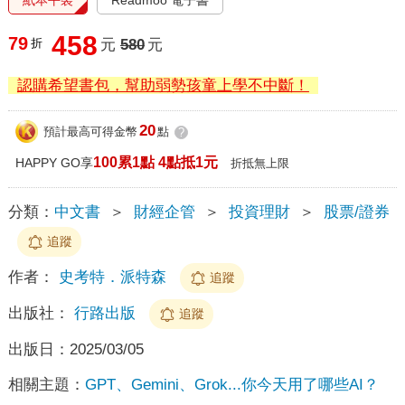
458
79
折
元
580
元
認購希望書包，幫助弱勢孩童上學不中斷！
20
預計最高可得金幣
點
?
100累1點 4點抵1元
HAPPY GO享
折抵無上限
分類：
中文書
＞
財經企管
＞
投資理財
＞
股票/證券
追蹤
作者：
史考特．派特森
追蹤
出版社：
行路出版
追蹤
出版日：
2025/03/05
相關主題：
GPT、Gemini、Grok...你今天用了哪些AI？