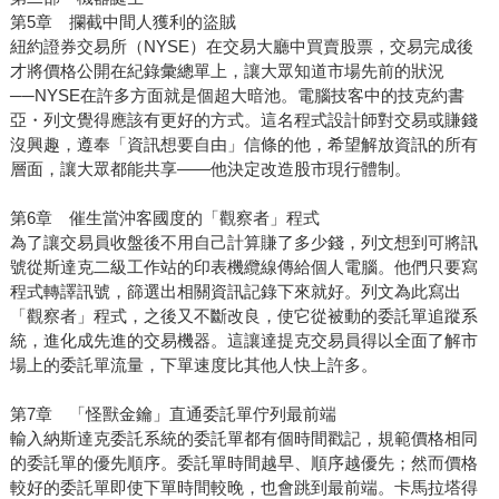
第5章 攔截中間人獲利的盜賊
紐約證券交易所（NYSE）在交易大廳中買賣股票，交易完成後
才將價格公開在紀錄彙總單上，讓大眾知道市場先前的狀況
──NYSE在許多方面就是個超大暗池。電腦技客中的技克約書
亞・列文覺得應該有更好的方式。這名程式設計師對交易或賺錢
沒興趣，遵奉「資訊想要自由」信條的他，希望解放資訊的所有
層面，讓大眾都能共享——他決定改造股市現行體制。
第6章 催生當沖客國度的「觀察者」程式
為了讓交易員收盤後不用自己計算賺了多少錢，列文想到可將訊
號從斯達克二級工作站的印表機纜線傳給個人電腦。他們只要寫
程式轉譯訊號，篩選出相關資訊記錄下來就好。列文為此寫出
「觀察者」程式，之後又不斷改良，使它從被動的委託單追蹤系
統，進化成先進的交易機器。這讓達提克交易員得以全面了解市
場上的委託單流量，下單速度比其他人快上許多。
第7章 「怪獸金鑰」直通委託單佇列最前端
輸入納斯達克委託系統的委託單都有個時間戳記，規範價格相同
的委託單的優先順序。委託單時間越早、順序越優先；然而價格
較好的委託單即使下單時間較晚，也會跳到最前端。卡馬拉塔得