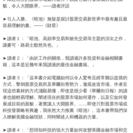
貌，令人大開眼界。——讀者評語
►引人入勝。《暗池》無疑是探討股票交易新世界中最有趣且最
容易理解的書。——《財星》
►讀者１：「暗池、高頻率交易和搶先交易等主題的頂尖之作，
讓麥可・路易士黯然失色。」
►讀者２：「由於工作的關係，我讀過許多投資和金融相關書
籍，這本是近幾年來我讀過的最佳金融書籍。」
►讀者３：「這本書介紹電腦如何以令人驚奇且經常難以捉摸的
方式，擊倒股票交易所及華爾街舊勢力，澈底改造市場。作者呈
現這些素材的方式淺顯易懂，即使是很少看《華爾街日報》的讀
者也能輕易理解。闡述現在的股票市場如何運作，以及它如何發
展成目前的面貌，著實讓人大開眼界。……即使只對股票市場或
科技發展略有興趣，我依然大力推薦《暗池》。這本書帶我們深
入瞭解美國金融現狀，同時闡述人和機器的力量。
►讀者４：「想得知科技的強大力量如何改變美國金融市場和交