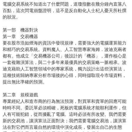
電腦交易系統不知道出了什麼問題，道瓊指數在幾分鐘內直落八
百點，這次閃電崩盤證明，這不是反自動化人士杞人憂天所杜撰
的狀況。
第一部 機器對決
第一章 交易機器
要在股市浩如煙海的資訊中發現規律，需要強大的電腦運算能力
和精巧的交易系統。資料魔人、人工智慧專家海姆．波迪克兩者
都有。他成立「交易機器公司」後設計的「機器」，運作核心是
一套複雜演算法，與二十多年來最優異的交易策略一脈相承。波
迪克藉助人工智慧領域中的專家系統，獨力設計出這些演算法，
這種技術歸納專家分析市場後的心得，同時擷取現今市場資料，
提出無比準確的預測。
第二章 規模遊戲
專業經紀人和造市商的行為無法預測，對買單和賣單的回應可能
時時不同。委託單必須精確，死板的電腦系統才能順利運作，但
人有可能犯錯，從而擾亂了電腦。這時必須有所改變。我們需要
新的交易池，讓演算法正面對決；我們需要電腦交易池，讓演算
法在對它們而言最自然的環境中演化成長，發展出自己的生態