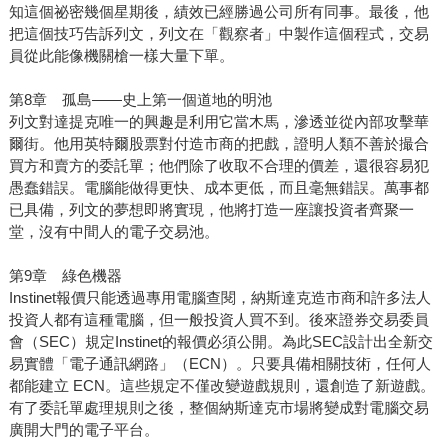
知這個祕密幾個星期後，績效已經勝過公司所有同事。最後，他
把這個技巧告訴列文，列文在「觀察者」中製作這個程式，交易
員從此能像機關槍一樣大量下單。
第8章 孤島——史上第一個道地的明池
列文對達提克唯一的興趣是利用它當木馬，滲透並從內部攻擊華
爾街。他用英特爾股票對付造市商的把戲，證明人類不善於撮合
買方和賣方的委託單；他們除了收取不合理的價差，還很容易犯
愚蠢錯誤。電腦能做得更快、成本更低，而且毫無錯誤。萬事都
已具備，列文的夢想即將實現，他將打造一座讓投資者齊聚一
堂，沒有中間人的電子交易池。
第9章 綠色機器
Instinet報價只能透過專用電腦查閱，納斯達克造市商和許多法人
投資人都有這種電腦，但一般投資人買不到。後來證券交易委員
會（SEC）規定Instinet的報價必須公開。為此SEC設計出全新交
易實體「電子通訊網路」（ECN）。只要具備相關技術，任何人
都能建立 ECN。這些規定不僅改變遊戲規則，還創造了新遊戲。
有了委託單處理規則之後，整個納斯達克市場將變成對電腦交易
廣開大門的電子平台。