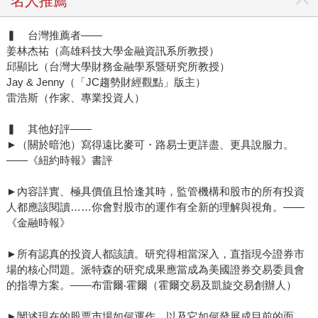
名人推薦
▍ 台灣推薦者——
姜林杰祐（高雄科技大學金融資訊系所教授）
邱顯比（台灣大學財務金融學系暨研究所教授）
Jay & Jenny（「JC趨勢財經觀點」版主）
雷浩斯（作家、專業投資人）
▍ 其他好評——
►（關於暗池）寫得遠比麥可・路易士更詳盡、更具說服力。
——《紐約時報》書評
►內容詳實、極具價值且恰逢其時，監管機構和股市的所有投資
人都應該閱讀……你會對股市的運作有全新的理解與視角。——
《金融時報》
►所有認真的投資人都該讀。研究得相當深入，直指現今證券市
場的核心問題。派特森的研究成果應當成為美國證券交易委員會
的指導方案。——布雷爾‧霍爾（霍爾交易及凱旋交易創辦人）
►闡述現在的股票市場如何運作，以及它如何發展成目前的面