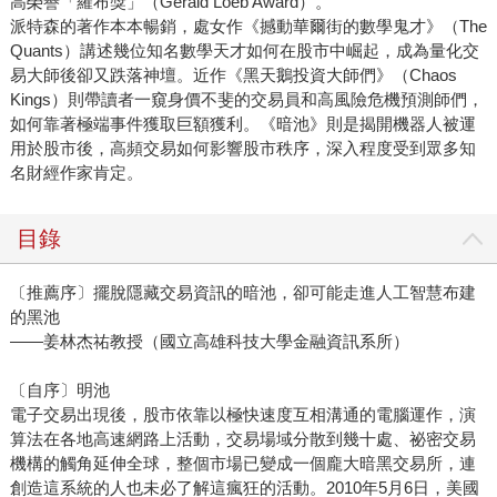
高榮譽「羅布獎」（Gerald Loeb Award）。
派特森的著作本本暢銷，處女作《撼動華爾街的數學鬼才》（The
Quants）講述幾位知名數學天才如何在股市中崛起，成為量化交
易大師後卻又跌落神壇。近作《黑天鵝投資大師們》（Chaos
Kings）則帶讀者一窺身價不斐的交易員和高風險危機預測師們，
如何靠著極端事件獲取巨額獲利。《暗池》則是揭開機器人被運
用於股市後，高頻交易如何影響股市秩序，深入程度受到眾多知
名財經作家肯定。
目錄
〔推薦序〕擺脫隱藏交易資訊的暗池，卻可能走進人工智慧布建
的黑池
——姜林杰祐教授（國立高雄科技大學金融資訊系所）
〔自序〕明池
電子交易出現後，股市依靠以極快速度互相溝通的電腦運作，演
算法在各地高速網路上活動，交易場域分散到幾十處、祕密交易
機構的觸角延伸全球，整個市場已變成一個龐大暗黑交易所，連
創造這系統的人也未必了解這瘋狂的活動。2010年5月6日，美國