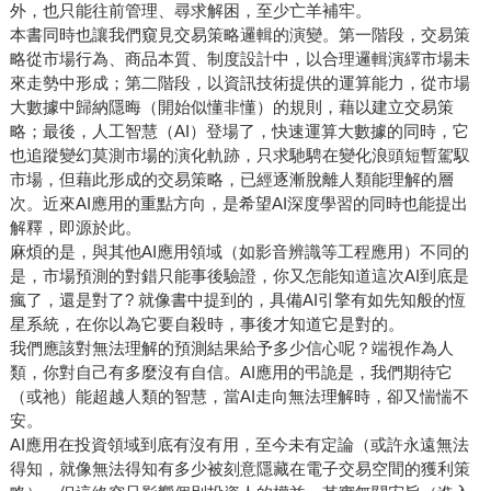
外，也只能往前管理、尋求解困，至少亡羊補牢。
本書同時也讓我們窺見交易策略邏輯的演變。第一階段，交易策
略從市場行為、商品本質、制度設計中，以合理邏輯演繹市場未
來走勢中形成；第二階段，以資訊技術提供的運算能力，從市場
大數據中歸納隱晦（開始似懂非懂）的規則，藉以建立交易策
略；最後，人工智慧（AI）登場了，快速運算大數據的同時，它
也追蹤變幻莫測市場的演化軌跡，只求馳騁在變化浪頭短暫駕馭
市場，但藉此形成的交易策略，已經逐漸脫離人類能理解的層
次。近來AI應用的重點方向，是希望AI深度學習的同時也能提出
解釋，即源於此。
麻煩的是，與其他AI應用領域（如影音辨識等工程應用）不同的
是，市場預測的對錯只能事後驗證，你又怎能知道這次AI到底是
瘋了，還是對了? 就像書中提到的，具備AI引擎有如先知般的恆
星系統，在你以為它要自殺時，事後才知道它是對的。
我們應該對無法理解的預測結果給予多少信心呢？端視作為人
類，你對自己有多麼沒有自信。AI應用的弔詭是，我們期待它
（或祂）能超越人類的智慧，當AI走向無法理解時，卻又惴惴不
安。
AI應用在投資領域到底有沒有用，至今未有定論（或許永遠無法
得知，就像無法得知有多少被刻意隱藏在電子交易空間的獲利策