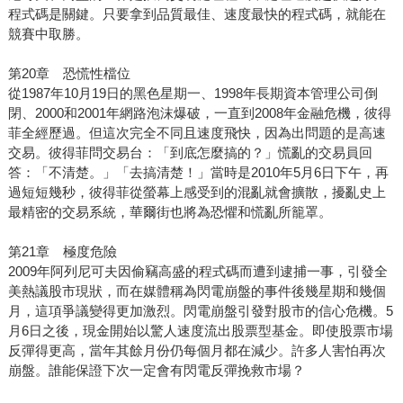
程式碼是關鍵。只要拿到品質最佳、速度最快的程式碼，就能在
競賽中取勝。
第20章 恐慌性檔位
從1987年10月19日的黑色星期一、1998年長期資本管理公司倒
閉、2000和2001年網路泡沫爆破，一直到2008年金融危機，彼得
菲全經歷過。但這次完全不同且速度飛快，因為出問題的是高速
交易。彼得菲問交易台：「到底怎麼搞的？」慌亂的交易員回
答：「不清楚。」「去搞清楚！」當時是2010年5月6日下午，再
過短短幾秒，彼得菲從螢幕上感受到的混亂就會擴散，擾亂史上
最精密的交易系統，華爾街也將為恐懼和慌亂所籠罩。
第21章 極度危險
2009年阿列尼可夫因偷竊高盛的程式碼而遭到逮捕一事，引發全
美熱議股市現狀，而在媒體稱為閃電崩盤的事件後幾星期和幾個
月，這項爭議變得更加激烈。閃電崩盤引發對股市的信心危機。5
月6日之後，現金開始以驚人速度流出股票型基金。即使股票市場
反彈得更高，當年其餘月份仍每個月都在減少。許多人害怕再次
崩盤。誰能保證下次一定會有閃電反彈挽救市場？