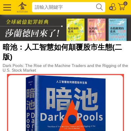
0
暗池：人工智慧如何顛覆股市生態(二
版)
Dark Pools: The Rise of the Machine Traders and the Rigging of the
U.S. Stock Market