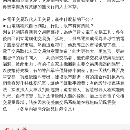
易用電腦查價交易，交易價格變低、買賣效率提升，一般民眾不
再被掌握所有資訊的無良行內人士宰割。
►電子交易取代人工交易，產生什麼新的不公？
►由電腦程式自行判斷、行動，股市有何風險？
列文起初隱身新興交易商幕後，為他們建立電子交易工具，多年
後自己創立電腦化交易所「孤島」，孤島逐漸成長為全球性的電
子股票交易市場。然而這過程中，他想導正的市場也變了樣……
電子交易取代人工交易無意間創造了能力更強大、更無形、更肆
無忌憚的新中間人——高頻率交易者，他們鑽交易系統與法規的
漏洞、彼此角力，有的把自家主機搬到主要交易所機器的隔壁，
以便搶得先機；有的雖然單筆僅賺微小價差，但一天執行幾百萬
筆交易，買進後隨即賣出，徒增股市動盪；有的讓合作對象為他
們量身製作特殊委託單，讓他們賺取手續費；有的設計搜獵演算
法，探查法人大單以判斷趨勢；還有些人工智慧機器人程式能夠
思考、自行演變，似乎逐漸脫離人類的控制。加上股市電子化後
交易量爆增，諸多因素使整個交易系統能在極短時間風雲變
色……（各章內容簡介請見目錄引文）