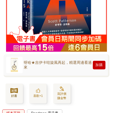
呀哈★吉伊卡哇旋風再起，精選周邊看過
加購
來
寫評價
好書
喜歡+1
賺金幣
紙本平裝
Readmoo 電子書