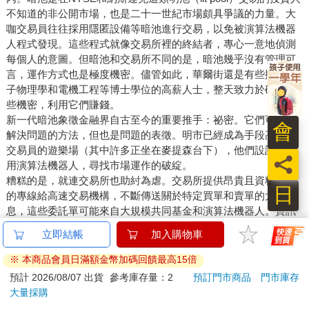
不知道的非公開市場，也是二十一世紀市場頗具爭議的力量。大
咖交易員往往採用隱匿設備等暗池進行交易，以免被演算法機器
人程式發現。這些程式就像交易所裡的終結者，專心一意地偵測
每個人的意圖。但暗池和交易所不同的是，暗池幾乎沒有管理可
言，運作方式也是極度機密。儘管如此，華爾街還是有些擁有量
子物理學和電機工程等博士學位的高薪人士，整天致力於破解這
些機密，利用它們賺錢。
新一代暗池象徵金融界自古至今的重要推手：祕密。它們可說是
會
解決問題的方法，但也是問題的表徵。明市已經成為手段高強的
交易員的遊樂場（其中許多正坐在麥提森台下），他們設計和運
員
用演算法機器人，尋找市場運作的破綻。
糟糕的是，就連交易所也助紂為虐。交易所提供昂貴且資料豐富
日
的專線給高速交易機構，不斷傳送關於特定買單和賣單的大量訊
息，這些委託單可能來自大規模共同基金和演算法機器人。資訊
量十分龐大，可以用於實行主管當局、基金經理人和參議員都極
度反對的短線策略。在明市中，這種狀況每天、每奈秒都在發
生，這是掠食者和獵物間的瘋狂互動，麥提森這一方扮演群集的
掠食者。所有美國投資人都參與其中，同時面臨風險。
麥提森非常清楚這種狀況。的確，他在 2004 年自己設立暗池「交
叉搜尋者」（Crossﬁnder），它非常成功，後來成為全世界規模