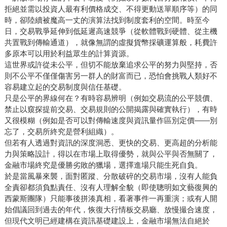
拒絕並需以投資人最有利價格成交、不得更動送單順序等）的同
時，卻陸續被魔高一丈的演算法找到制度套利的空間。時至今
日，交易戰爭延伸到低延遲高速競爭（從軟體戰到硬體、從主機
共置戰到傳輸通道），就像無謂的虛擬貨幣採礦運算般，耗費許
多原本可以用於利益眾生的計算資源。
這世界或許從未公平，但切不能放棄追求公平的努力與堅持，否
則不公平不僅僅傷害另一群人的財富而已，恐怕會挑戰人類好不
容易建立起的交易制度與信任基礎。
只是公平的界線何在？有時容易辨明（例如交易流的公平競價、
禁止以窺探提前交易、交易規則的公開揭露與確實執行），有時
又很模糊（例如是否可以對傳輸速度與資訊量作區別定價——別
忘了，交易所終究是營利組織）。
但若有人透過對資訊的深度洞悉、更快的交易、更高超的分析能
力與策略設計，得以在市場上取得優勢，就與公平與否無關了，
金融市場終究是優勝劣敗的獵場，選擇進場只能生死自負。
於是當風暴來襲，面對匿蹤、分散破碎的交易市場，沒有人能負
全責卻都須負點責任、沒有人理解全貌（即使聰明如文藝復興的
西蒙斯團隊）只能事後拼湊真相，看著事件一再重演；或有人開
始倡議回到過去的年代，恢復大行情板交易廳、放慢撮合速度，
但現代文明已經建構在資訊基礎建設上，金融市場無法自絕於