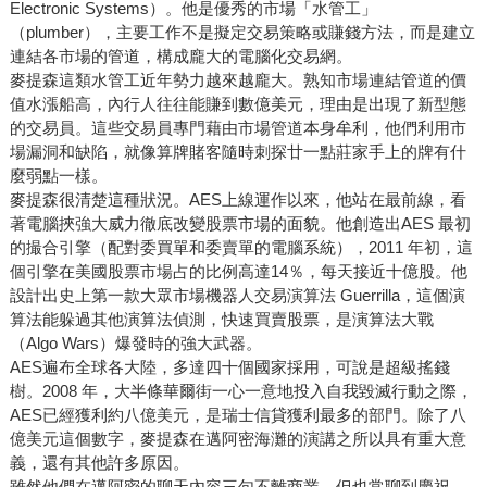
Electronic Systems）。他是優秀的市場「水管工」
（plumber），主要工作不是擬定交易策略或賺錢方法，而是建立
連結各市場的管道，構成龐大的電腦化交易網。
麥提森這類水管工近年勢力越來越龐大。熟知市場連結管道的價
值水漲船高，內行人往往能賺到數億美元，理由是出現了新型態
的交易員。這些交易員專門藉由市場管道本身牟利，他們利用市
場漏洞和缺陷，就像算牌賭客隨時刺探廿一點莊家手上的牌有什
麼弱點一樣。
麥提森很清楚這種狀況。AES上線運作以來，他站在最前線，看
著電腦挾強大威力徹底改變股票市場的面貌。他創造出AES 最初
的撮合引擎（配對委買單和委賣單的電腦系統），2011 年初，這
個引擎在美國股票市場占的比例高達14％，每天接近十億股。他
設計出史上第一款大眾市場機器人交易演算法 Guerrilla，這個演
算法能躲過其他演算法偵測，快速買賣股票，是演算法大戰
（Algo Wars）爆發時的強大武器。
AES遍布全球各大陸，多達四十個國家採用，可說是超級搖錢
樹。2008 年，大半條華爾街一心一意地投入自我毀滅行動之際，
AES已經獲利約八億美元，是瑞士信貸獲利最多的部門。除了八
億美元這個數字，麥提森在邁阿密海灘的演講之所以具有重大意
義，還有其他許多原因。
雖然他們在邁阿密的聊天內容三句不離商業，但也常聊到慶祝，