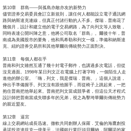
第10章 群島——與孤島亦敵亦友的新勢力
儘管證券交易委員會訂立新規則，讓任何人都能設立電子通訊網
路與納斯達克連線，但真正付諸行動的人不多。傑瑞．普南花了
幾個月，設計和建立他的電子交易網路，為了向列文等人致敬，
同時表達公開叫陣之意，他將公司取名「群島」。爾後十年，普
南成為美國股市的要角，他和馬希勒和列文一樣，準備和納斯達
克、紐約證券交易所和其他華爾街傳統勢力正面對決。
第11章 每個人都在乎
普南和列文雖然互通了幾十封電子郵件，也講過多次電話，但從
沒見過面。1998年某日列文正在電腦上打著字時，一個陌生人走
進他的辦公室。「嗨，列文，我是傑瑞．普南。」這個人說道，
伸出手準備握手。列文沒有跟他握手，而從椅子上跳起來，一把
抱住普南把他舉起來。普南把列文當成競爭者，但這位天才程式
設計師把普南當成失聯多年的兄弟，視之為擊垮華爾街傳統勢力
的親近盟友。
第12章 逼宮
線上交易網站成長迅速。微軟共同創辦人保羅．艾倫的海鷹創投
承諾投資達提克一億美元，法國銀行業巨頭貝爾納．阿爾諾的家