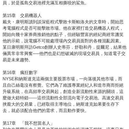
員，於是孤島交易池裡充滿互相撕咬的鯊魚。
第15章 交易機器人
戴夫・康明斯讀到談深藍程式擊敗卡斯帕洛夫的文章時，開始思
考電腦程式是否可能擊敗市場。他在家裡打造交易機器人程式，
開始向幾十家券商推銷他的點子，但經驗豐富的經紀商經常譏笑
他的示範，說電腦不可能處理場內交易員面對的各種混亂因素。
某日康明斯拜訪Getco創辦人史蒂芬．舒勒和丹．提爾尼，結果他
倆異常非常興奮──他們也是幻想破滅的現場交易員，知道電子交
易是未來趨勢。
第16章 瘋狂數字
NYSE和納斯達克這兩個主要股票市場，一向落後其他市場，而
且自己絲毫沒有察覺。它們為了維護專業經紀人和造市商而拒絕
升級系統，在高頻率交易興起，創造全新流動性來源的關頭，這
麼做大錯特錯——這些流動性全部流向電子交易池。高速交易員
挾龐大的交易量，已經取得主導地位，納斯達克如果要生存下
去，就必須配合他們的需求，而且動作要快。
第17章 「我不想當名人」