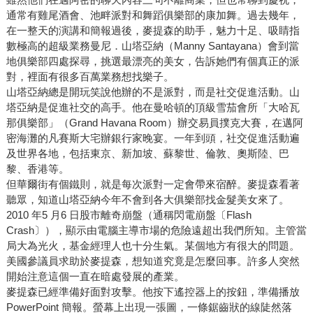
通常有雞尾酒會、池畔派對和舞蹈俱樂部的康加舞。過去幾年，
在一整天的演講和簡報過後，麥提森的助手，魅力十足、吸睛指
數極高的超級業務曼尼．山塔亞納（Manny Santayana）會到當
地俱樂部四處探尋，挑選最漂亮的美女，告訴她們有個真正的派
對，裡面有很多百萬業務想找樂子。
山塔亞納總是開玩笑說他辦的不是派對，而是社交促進活動。山
塔亞納是促進社交的高手。他在曼哈頓的頂級雪茄會所「大哈瓦
那俱樂部」（Grand Havana Room）辦交易員撲克大賽，在邁阿
密海灘的凡賽斯大宅辦銀行家晚宴。一年到頭，社交促進活動遍
及世界各地，包括東京、新加坡、蘇黎世、倫敦、奧斯陸、巴
黎、香港等。
但華爾街有個鐵則，就是每次派對一定會帶來宿醉。麥提森看著
聽眾，知道山塔亞納今年不會到各大俱樂部找金髮美女來了。
2010 年5 月6 日股市離奇崩盤（通稱閃電崩盤〔Flash
Crash〕），顯示由電腦主導市場的危險遠超出我們所知。主管當
局大為光火，基金經理人也十分生氣。某個地方有很大的問題。
美國參議員求助於麥提森，想知道究竟是怎麼回事。許多人突然
開始注意這個一直在暗處發展的產業。
麥提森已經準備好面對攻擊。他按下遙控器上的按鈕，準備播放
PowerPoint 簡報。螢幕上出現一張圖，一條鋸齒狀的線陡然落