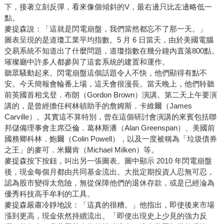
下，接著立刻反彈，看來像個傾斜的V，最右邊只比左邊略低一
點。
麥提森說：「這就是閃電崩盤，我們當然都忘不了那一天。」
圖表呈現的是道瓊工業平均指數。5 月 6 日當天，由於美國電腦
交易系統不知道出了什麼問題，道瓊指數在幾分鐘內直落800點。
璀璨廳中許多人都參與了這套系統的建置和運作。
聽眾騷動起來。閃電崩盤這個話題令人不快，他們顯得有點不
安。今天簡報會輪番上場，這天會很漫長。當天晚上，他們聆聽
前英國首相戈登．布朗（Gordon Brown）演講。第二天上午要演
講的，是曾經擔任柯林頓助手的詹姆斯．卡維爾（James
Carville）。其實這不算特別，曾在這個研討會演講的來賓包括聯
邦儲備理事會主席亞倫．葛林斯潘（Alan Greenspan）、美國前
國務卿科林．鮑爾（Colin Powell），以及一度被稱為「垃圾債券
之王」的麥可．米爾肯（Michael Milken）等。
麥提森按下按鈕，叫出另一張圖表。圖中顯示 2010 年閃電崩盤
後，現金每個月都由共同基金流出。大批定期投資人忍無可忍，
認為股市變得太危險，無從保障他們的退休存款，或是已經淪為
優秀科技高手牟利的工具。
麥提森嚴肅冷靜地說：「這真的很糟。」他指出，即使後來市場
漲到更高，現金依然持續流出。「即使出現史上少見的強力反