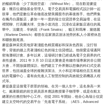
的暢銷單曲〈少了我很空虛〉（Without Me）。現在歡迎麥提
森：幾百位避險基金管理人、電子交易員和電腦程式設計師一起
鼓掌，他們是數位革命徹底改變美國股市的幕後推手。他們齊集
在楓丹白露飯店，參加一年一度的瑞士信貸證券交易論壇，在這
裡閒聊、打高爾夫球、交換小道消息，沉浸在這家飯店過往的風
華中。法蘭克．辛納屈（Frank Sinatra）、貓王和瑪琳．黛德麗
（Marlene Dietrich）都曾在這家酒店游泳池旁的私人小屋裡休息
和啜飲雞尾酒。
麥提森神采奕奕地穿著淺藍色棉質襯衫和深灰色西裝，沒打領
帶，背後的牆上亮著淺粉紅色的瑞士信貸標誌。他很愛這場邁阿
密海灘研討會。多年以來，這場研討會已經成為電子交易界的代
表性盛會。2011 年 3 月 10 日這次聚會是有錢市場專家的非公開
大會，不開放媒體採訪。他們建立了外界難以想像的科幻式交易
世界，包括涵蓋全球的複雜演算法、大小和足球場相仿且互相連
結的電腦中心，還有由先進人工智慧控制的高效能交易機器人程
式等。
麥提森是這個電子群眾的領袖。在另一個人生中，這名身高一米
七、戴著眼鏡的前交易員原本應該教授量子物理學，或是在航太
總署的任務控制中心工作。但從 2001 年開始，他全心為瑞士信貸
建立太空時代的交易平台「先進電子系統」（AES，Advanced