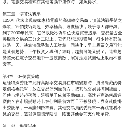
系。電腦交易程式在其他電腦中運作時，如魚得水。
第三章 演算法戰爭
1990年代末出現幾家專精電腦的高頻率交易商，演算法戰爭隨之
爆發。它們技術高超、效率極高、速度極快，幾乎每天都賺錢。
到了2000年代末，它們以微秒為單位快速買賣股票，交易量占全
美股票交易的三分之二以上，它們只想短期獲利，很少持有部位
超過一天。演算法戰爭和人工智慧一同演化，早上股票交易可能
是某個趨勢，下午投資人獲利了結時，趨勢可能又變了。這些趨
勢整天在電子交易池中一波波擴散，演算法則試圖站上浪頭不被
套牢。
第4章 0+倒賣策略
這種特殊委託單允許高頻率交易員在市場變動時，掛出隱藏的特
定價格委託單，放在交易佇列最前方，把其他交易員擠到後面，
即使市場起起落落，這張單子依然不動如山。高速券商為何想這
麼做？在市場變動時卡在佇列最前方而且不被發現，券商就能掛
出委託單，一再賺到掛單費。其他交易員的委託單一再跳進看不
見的交易，這就像個隱形陷阱，陷害其他券商支付吃單費。
第二部 機器誕生