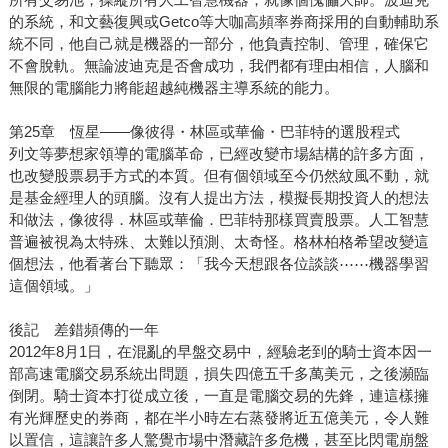
的系統，和文藝復興或Getco等大咖高頻率券商採用的自動輔助系
統不同，他自己就是機器的一部分，他負責控制、管理，確保它
不會脫軌。無論波迪克是否會成功，我們都有理由相信，人腦和
無限的電腦能力將能超越純機器主導系統的能力。
第25章 恆星——像彼得・林區或華倫・巴菲特的選股程式
列文等夢想家領導的電腦革命，已經改變市場結構的許多方面，
也改變股票易手方式的本質。但有個領域至今仍然紋風不動，就
是基金經理人的頭腦。沒有人提出方法，模擬長期投資人的想法
和做法，像彼得．林區或華倫．巴菲特那樣買賣股票。人工智慧
普遍被視為太特殊、太難以預測、太奇怪。格林柏格希望改變這
個想法，他看著台下聽眾：「我今天想跟各位談談⋯⋯機器學習
這個領域。」
後記 差錯頻傳的一年
2012年8月1日，在混亂的早盤交易中，經驗老到的騎士資本因一
部高速電腦交易系統出問題，損失四億五千多萬美元，之後瀕臨
倒閉。騎士資本打從成立後，一直是電腦交易的先鋒，連這樣擁
有光輝歷史的券商，都在半小時左右蒸發將近五億美元，令人難
以置信，這讓許多人驚覺市場中潛藏許多危機，甚至比閃電崩盤