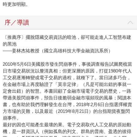
時更加明顯。
序／導讀
〔推薦序〕擺脫隱藏交易資訊的暗池，卻可能走進人工智慧布建
的黑池
——姜林杰祐教授（國立高雄科技大學金融資訊系所）
2010年5月6日美國股市發生閃崩事件，事後調查報告試圖爬梳當
日市場交易狀況以釐清真相；但更深層的原因，打從1980年代人
工交易逐漸轉變成電子交易的過程，就種下了。當日諸多巧合，
在金融市場上再度驗證了「莫非定律」（凡是可能出錯的事就一
定會出錯）的智慧。本書回顧了金融市場電子交易的歷史，一路
帶過美股閃崩事件，預告日後脆弱金融市場頻現的風暴；閱讀本
書，也有助於我們理解發生在台灣，2018年2月6日台指選擇權賣
方市場的災難，以及最近（2019年8月21日）的台指期貨夜盤閃
崩事件。
最好的因也可能產生最壞的果。電子交易取代人工交易的原始動
機，是一群資訊人（例如孤島的列文、群島的普南、盈透的彼得