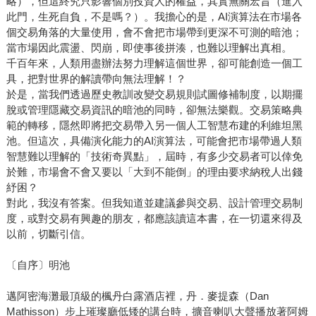
略），但這終究只影響個別投資人的權益，其實無關宏旨（進入
此門，生死自負，不是嗎？）。我擔心的是，AI演算法在市場各
個交易角落的大量使用，會不會把市場帶到更深不可測的暗池；
當市場因此震盪、閃崩，即使事後拼湊，也難以理解出真相。
千百年來，人類用盡辦法努力理解這個世界，卻可能創造一個工
具，把對世界的解讀帶向無法理解！？
於是，當我們透過歷史教訓改變交易規則試圖修補制度，以期擺
脫或管理隱藏交易資訊的暗池的同時，卻無法樂觀。交易策略典
範的轉移，隱然即將把交易帶入另一個人工智慧布建的利維坦黑
池。但這次，具備演化能力的AI演算法，可能會把市場帶過人類
智慧難以理解的「技術奇異點」，屆時，有多少交易者可以倖免
於難，市場會不會又要以「大到不能倒」的理由要求納稅人出錢
紓困？
對此，我沒有答案。但我知道並建議參與交易、設計管理交易制
度，或對交易有興趣的朋友，都應該讀這本書，在一切還來得及
以前，切斷引信。
〔自序〕明池
邁阿密海灘最頂級的楓丹白露酒店裡，丹．麥提森（Dan
Mathisson）步上璀璨廳低矮的講台時，擴音喇叭大聲播放著阿姆