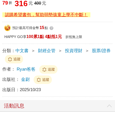
316
79
折
元
400
元
認購希望書包，幫助弱勢孩童上學不中斷！
15
預計最高可得金幣
點
?
100累1點 4點抵1元
HAPPY GO享
折抵無上限
分類：
中文書
＞
財經企管
＞
投資理財
＞
股票/證券
追蹤
作者：
Ryan爸爸
追蹤
出版社：
金尉
追蹤
出版日：
2025/10/23
活動訊息