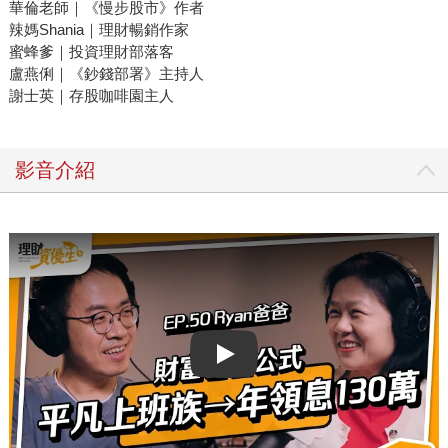
華倫老師｜《慢步股市》作者
辣媽Shania｜理財暢銷作家
蜜蜂爹｜投資理財部落客
盧燕俐｜《鈔錢部署》主持人
謝士英｜存股咖啡園主人
影音介紹
Play video