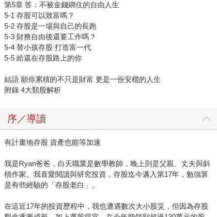
第5章 答：不被金錢綁住的自由人生
5-1 存股可以致富嗎？
5-2 存股是一場與自己的長跑
5-3 財務自由後還要工作嗎？
5-4 替小孩存股 打造富一代
5-5 給還在存股路上的你
結語 願你累積的不只是財富 更是一份安穩的人生
附錄 4大類股解析
序／導讀
有計畫地存股 資產也能等加速
我是Ryan爸爸，白天職業是數學教師，晚上則是父親、丈夫與斜
槓作家。我喜愛閱讀與研究投資，存股迄今邁入第17年，勉強算
是有些經驗的「存股老白」。
在這近17年的投資歷程中，我也遭遇數次大小股災，但因為存股
觀念逐漸成形，加上選股得宜，在今年能領到超過130萬元的股