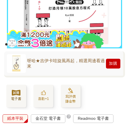
呀哈★吉伊卡哇旋風再起，精選周邊看過
加購
來
寫評價
電子書
喜歡+1
賺金幣
?
紙本平裝
金石堂 電子書
Readmoo 電子書