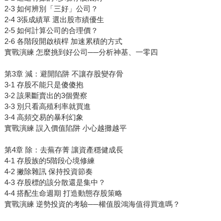
2-3 如何辨別「三好」公司？
2-4 3張成績單 選出股市績優生
2-5 如何計算公司的合理價？
2-6 各階段開啟槓桿 加速累積的方式
實戰演練 怎麼挑到好公司──分析神基、一零四
第3章 減：避開陷阱 不讓存股變存骨
3-1 存股不能只是傻傻抱
3-2 該果斷賣出的3個覺察
3-3 別只看高殖利率就買進
3-4 高頻交易的暴利幻象
實戰演練 誤入價值陷阱 小心越攤越平
第4章 除：去蕪存菁 讓資產穩健成長
4-1 存股族的5階段心境修練
4-2 撇除雜訊 保持投資節奏
4-3 存股標的該分散還是集中？
4-4 搭配生命週期 打造動態存股策略
實戰演練 逆勢投資的考驗──權值股鴻海值得買進嗎？