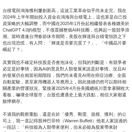
台積電與鴻海獲利屢創新高，這波工業革命似乎尚未走完。我在
2024年上半年開始投入資金在鴻海與台積電上，這也算是自己投
資策略的大幅調整，而中國在2025年1月份起相繼發表各種媲美於
ChatGPT 4.0的模型，不僅震撼整個AI科技圈，也興起一股競爭浪
潮。當時適逢台灣春節休市期間，美股在輝達與台積電領跌之下
也出現恐慌，有人問：「輝達是否要完蛋了？」、「中國晶片要
崛起了？」
其實我也不確定科技股是否會泡沫化，但我的判斷是：有競爭者
必定是好事情，因為AI的普及對人類發展來說是好事情。況且AI
的發展仍在相當初期階段，我們尚未看見AI用在癌症治療、全面
自動駕駛，甚至家用機器人等應用上，因此後續仍然可以期待相
關產業的營運狀況。緊接著2025年4月份美國總統川普拿著關稅大
看板，嚇壞全球股市，台股也遭遇史上最大跌點，相信大家都還
餘悸猶存。
不過我的觀察重點，還是在於「優秀、剛需、規模、獲利」的公
司上，我一直記得股神巴菲特（Warren Buffett）他老人家說過的
一段話：「科技能為人類帶來便利，但未必能為股東帶來財