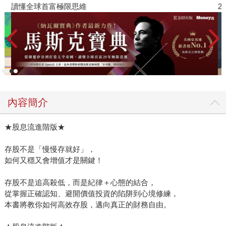
讀懂全球首富極限思維
2
內容簡介
★股息流進階版★
存股不是「慢慢存就好」，
如何又穩又會增值才是關鍵！
存股不是追高殺低，而是紀律＋心態的結合，
從掌握正確認知、避開價值投資的陷阱到心境修練，
本書將教你如何高效存股，邁向真正的財務自由。