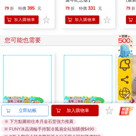
395
331
79
折
特價
元
79
折
特價
元
79
折
加入購物車
加入購物車
您可能也需要
minini SuperCard名牌
Ohuhu 120色雙頭酒精
比得
立即結帳
加入購物車
造型悠遊卡-conini【受
性麥克筆套組 - 柔和色
刺繡手
※ 下方點圖前往本月金石堂強力推薦
託代銷】
系
GL5
179
2980
特價
元
81
折
特價
元
81
折
※ FUNY冰晶渦輪手持製冷風扇全站加購價$490
加入購物車
加入購物車