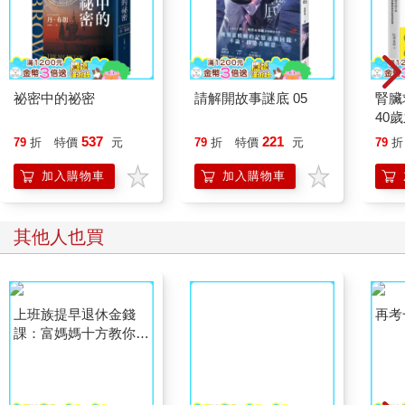
祕密中的祕密
請解開故事謎底 05
腎臟
40
就告
537
221
79
折
特價
元
79
折
特價
元
79
折
加入購物車
加入購物車
其他人也買