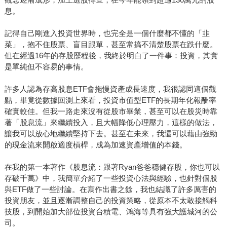
息。
記得自己剛進入投資世界時，也完全是一個什麼都不懂的「韭
菜」，抱不住股票、盲目跟單，甚至常搞不清楚股票在跌什麼。
但在經過16年的存股歷程後，我終於明白了一件事：投資，其實
是單純但不容易的事情。
許多人認為存高股息ETF會拖慢資產成長速度，我很認同這個觀
點，畢竟從數據回測上來看，投資市值型ETF的長期年化報酬率
確實較佳。但我一路走來沒有從股市畢業，甚至可以在股災時靠
著「股息流」來繼續投入，且大幅降低心理壓力，這樣的做法，
讓我可以放心地繼續堅持下去。甚至在未來，我還可以藉由強勁
的現金流來開啟適度槓桿，成為加速資產增值的本錢。
在我的第一本著作《股息流：跟著Ryan爸爸穩健存股，你也可以
存破千萬》中，我簡單介紹了一些投資心法與經驗，也針對個股
與ETF做了一些討論。在寫作出書之餘，我也結識了許多厲害的
投資朋友，並且逐漸調整自己的投資策略，從原本不太敢接觸科
技股，到開始加大部位投資台積電、鴻海等具有強大護城河的公
司。