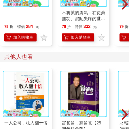
上班族提早退休金錢
不將就的勇氣：在徒勞
再考
課：富媽媽十方教你加
無功、混亂失序的世界
速養大有限收入，博無
裡，找到最堅定的自己
284
332
79
折
特價
元
79
折
特價
元
79
折
限自由
加入購物車
加入購物車
其他人也看
財報
(最
一人公司，收入翻十倍
富爸爸，窮爸爸【25
週年紀念版】