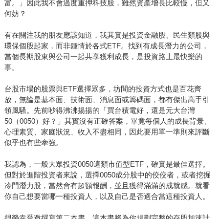
富。」因此我不會過度重押科技股，雖然資產增長比較慢，但又
何妨？
有在關注我的朋友應該知道，我其實是投資金融股、民生類股與
環保個股起家，而非鍾情於各式ETF。找到有成長潛力的公司，
當個長期股東與公司一起共享獲利成長，是投資路上最快樂的
事。
台股市場的股票與ETF選擇眾多，坊間的投資方式也是百花齊
放，無論是基本面、技術面、消息面或籌碼面，都有傑出高手引
領風騷。先前吵得沸沸揚揚的「買台積電好，還是元大台灣
50（0050）好？」其實沒有正確答案，畢竟每個人的成長背景、
心理素質、家庭狀況、收入不盡相同，因此要用單一準則來評斷
似乎也有些牽強。
我認為，一般大眾投資0050這類市值型ETF，確實是最佳選擇。
但對於進階投資者來說，選擇0050成分股中的佼佼者，或者挖掘
冷門潛力股，當然會有超額報酬，並且獲得滿滿的成就感。就看
你自己想要當哪一種投資人，以及自己是否適合當這種投資人。
很榮幸受邀撰寫第二本書，這本書將為你規劃完整的存股加速計