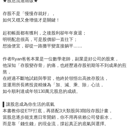
★股息流進階版★
存股不是「慢慢存就好」，
如何又穩又會增值才是關鍵！
起初帳面都有獲利，之後股利卻年年衰退；
明明配息很高，可是股價卻一直往下；
想撿便宜，卻從一路攤平變直接躺平……
作者Ryan爸爸本業是一位數學老師，副業是好公司的股東，
他深知「存股變存骨」的痛，也經歷過存股初期等不到成果的煎
熬，
在經過不斷地試錯與學習，他終於領悟出高效存股法，
並運用所長將投資精煉為「加、減、乘、除」心法，
如今順利達成年領130萬元股息的成績。
▌讓股息成為你生活的底氣
本書教你從ETF打底，再搭配3大類股與3階段存股計畫，
當股息逐步能支應日常開銷，你不用再依賴公司發薪水，
而是靠「錢生錢」的現金流，撐起真正的底氣與選擇。