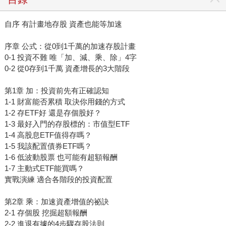
自序 有計畫地存股 資產也能等加速
序章 公式：從0到1千萬的加速存股計畫
0-1 投資不難 唯「加、減、乘、除」4字
0-2 從0存到1千萬 資產增長的3大階段
第1章 加：投資前先有正確認知
1-1 財富能否累積 取決你用錢的方式
1-2 存ETF好 還是存個股好？
1-3 最好入門的存股標的：市值型ETF
1-4 高股息ETF值得存嗎？
1-5 我該配置債券ETF嗎？
1-6 低波動股票 也可能有超額報酬
1-7 主動式ETF能買嗎？
實戰演練 適合各階段的投資配置
第2章 乘：加速資產增值的祕訣
2-1 存個股 挖掘超額報酬
2-2 進退有據的4步驟存股法則