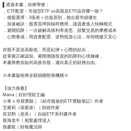
▌透過本書，你將學會：
．ETF配置：市值型ETF vs高股息ETF該存哪一個？
．個股選擇：3張表＋估值原則，挑出股市績優生
．加速祕訣：股票質押與槓桿應用，讓資產進入快轉模式
．避開陷阱：一次破解高殖利率迷思、頻繁交易的摩擦成本
．心態養成：用資產配置、逆勢投資心法，存得穩健又安心
存股不是追高殺低，而是紀律＋心態的結合，
從掌握正確認知、避開價值投資的陷阱到心境修練，
本書將教你如何高效存股，邁向真正的財務自由。
※本書版稅將全額捐贈慈善機構※
【強力推薦】
Marra｜好好理財主編
小車 x 存股實驗｜《給存股族的ETF實驗筆記》作者
艾蜜莉（張紫凌）｜財經作家
吳宜勲（老吳）｜自組ETF系列書作者
股海老牛｜抱緊處理達人
孫慶龍｜財報魔法師