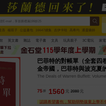
圭吾
楊双子
公益書包
16647續集
吉伊卡哇
高希均
通靈藥師
路邊攤新作
馬斯克
玩具總動員5
超慢跑
館
英文書
雜誌
電子書
文具
玩具親子
3C電玩
家
巴菲特的對帳單（全套四
金帝國，巴菲特與波克夏
The Deals of Warren Buffett: Volume
1560
75
折
元
2080
元
認購希望書包，幫助弱勢孩童上學不