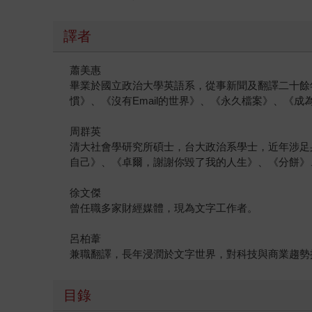
譯者
蕭美惠
畢業於國立政治大學英語系，從事新聞及翻譯二十餘
慣》、《沒有Email的世界》、《永久檔案》、《成
周群英
清大社會學研究所碩士，台大政治系學士，近年涉足
自己》、《卓爾，謝謝你毀了我的人生》、《分餅》
徐文傑
曾任職多家財經媒體，現為文字工作者。
呂柏葦
兼職翻譯，長年浸潤於文字世界，對科技與商業趨勢
目錄