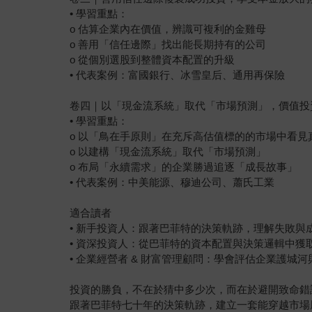
• 學習重點：
o 估算企業內在價值，辨識可複利的金雞母
o 善用「信任邊際」找出能長期持有的公司
o 從個別選股到整體資本配置的升級
• 代表案例：富國銀行、冰雪皇后、通用再保險
卷四｜以「現金流系統」取代「市場預測」，價值投
• 學習重點：
o 以「鳥在手原則」在充斥高估值標的的市場中看見
o 以建構「現金流系統」取代「市場預測」
o 布局「永續需求」的企業勝過追逐「成長故事」
• 代表案例：中美能源、穆迪公司、蕭氏工業
適合讀者
• 新手投資人：跟著巴菲特的決策軌跡，理解失敗
• 資深投資人：從巴菲特的資本配置與決策邏輯中
• 企業經營者 & 財富管理顧問：學會評估企業護
投資的勝負，不在於猜中多少次，而在於避開致命錯
跟著巴菲特七十年的決策軌跡，建立一套能穿越市場