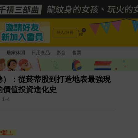
0
登入/註冊
電
居家休閒
日用食品
影音
售票
卷）：從菸蒂股到打造地表最強現
的價值投資進化史
 1-4
中斷！