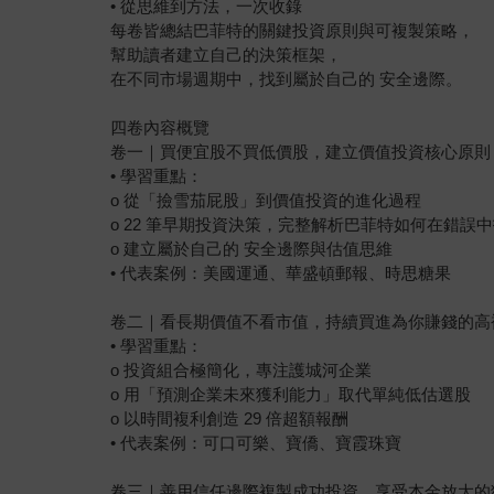
• 從思維到方法，一次收錄
每卷皆總結巴菲特的關鍵投資原則與可複製策略，
幫助讀者建立自己的決策框架，
在不同市場週期中，找到屬於自己的 安全邊際。
四卷內容概覽
卷一｜買便宜股不買低價股，建立價值投資核心原則
• 學習重點：
o 從「撿雪茄屁股」到價值投資的進化過程
o 22 筆早期投資決策，完整解析巴菲特如何在錯誤
o 建立屬於自己的 安全邊際與估值思維
• 代表案例：美國運通、華盛頓郵報、時思糖果
卷二｜看長期價值不看市值，持續買進為你賺錢的高
• 學習重點：
o 投資組合極簡化，專注護城河企業
o 用「預測企業未來獲利能力」取代單純低估選股
o 以時間複利創造 29 倍超額報酬
• 代表案例：可口可樂、寶僑、寶霞珠寶
卷三｜善用信任邊際複製成功投資，享受本金放大的