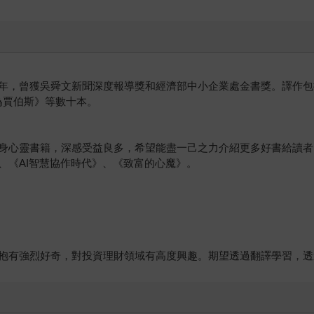
年，曾獲吳舜文新聞深度報導獎和經濟部中小企業處金書獎。譯作包
為賈伯斯》等數十本。
身心靈書籍，深感受益良多，希望能盡一己之力介紹更多好書給讀者
、《AI智慧協作時代》、《致富的心魔》。
抱有強烈好奇，對投資理財領域有高度興趣。期望透過翻譯學習，透