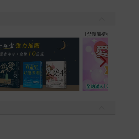
讀懂全球首富極