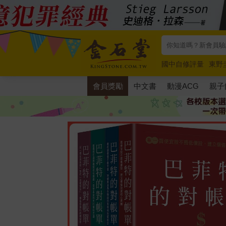
國中自修評量
東野
唯紅花綻放
奧德賽
會員獎勵
中文書
動漫ACG
親子