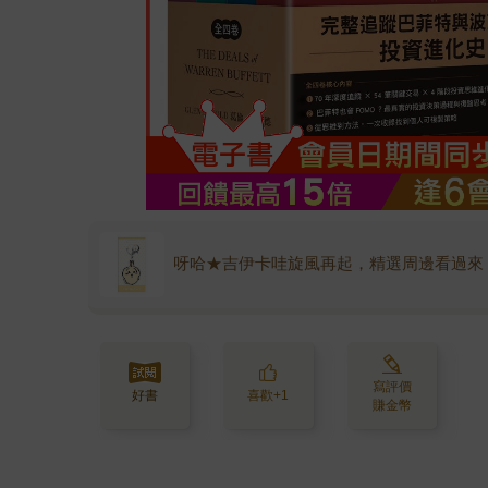
呀哈★吉伊卡哇旋風再起，精選周邊看過來
寫評價
好書
喜歡+1
賺金幣