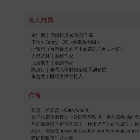
名人推薦
雷浩斯｜價值投資者/財經作家
王怡人Jenny｜JC財經觀點創辦人
財報狗（台灣最大的基本面資訊平台與社群）
大俠武林｜財經作家
股海老牛｜財經作家
陳彥行｜臺灣大學財務金融系副教授
朱楚文｜財經主播主持人
作者
葛倫．雅諾德（Glen Arnold）
曾任投資學教授與企業財務學教授，目前60多歲的
焦在探索以下這個問題：「什麼是有效的投資？」你可以在ww
此外，他會在newsletters.advfn.com/d
特的對帳單》共四卷。