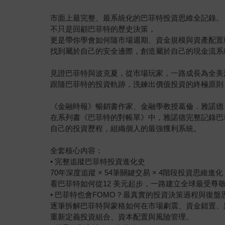
市面上最完整、最系統化的巴菲特投資思維全記錄。
不只是回顧巴菲特的歷史決策，
更是帶你學會如何隨市場週期、資金規模與資產配置
找到屬於自己的安全邊際，創造屬於自己的現金流系
見證巴菲特與波克夏，從市場玩家，一路成長為全美
跟隨巴菲特的投資軌跡，洗鍊出價值投資的終極原則
《金融時報》暢銷書作家、金融學教授葛倫．雅諾德
在系列書《巴菲特的對帳單》中，雅諾德完整記錄巴
自己的投資歷程，組織個人的最強獲利系統。
全套核心內容：
• 完整追蹤巴菲特投資進化史
70年深度追蹤 × 54筆關鍵交易 × 4階段投資思維進化
看巴菲特如何從12 美元起步，一路建立全球最受尊
• 巴菲特也會FOMO？最真實的投資決策過程與復盤
逐筆拆解巴菲特與蒙格如何在市場劇震、資金錯置、
重新定義投資組合、資本配置與風險管理。