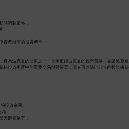
動態調整策略，
統。
淨資產最高的投資傳奇
，身為波克夏的股東之一，長年追蹤波克夏的經營策略，見證波克夏
菲特投資生涯中的重要交易與對帳單，讀者可以隨巴菲特的投資軌跡
敬的投資帝國。
思考
黑天鵝衝擊下，