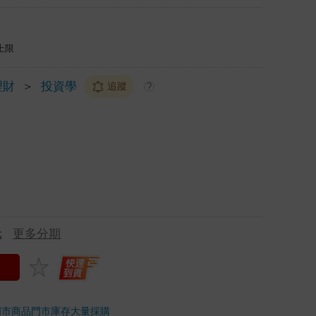
上限
理財
＞
投資學
追蹤
?
元
更多分期
門市商品
門市庫存
大量採購