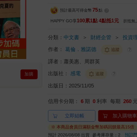
75
預計最高可得金幣
點
?
100累1點 4點抵1元
HAPPY GO享
折抵無
分類：
中文書
＞
財經企管
＞
投資
作者：
葛倫．雅諾德
追蹤
?
譯者：
蕭美惠、周群英
出版社：
感電
追蹤
?
加購
出版日：
2025/11/05
信用卡分期：
6
期
0
利率 每期
260
立即結帳
加入購物車
※ 本商品會員日滿額金幣加碼回饋最高15倍
預計 2026/08/08 出貨
參考庫存量：2
預訂