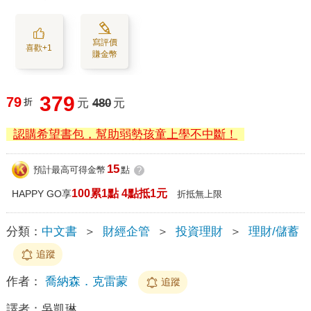
寫評價
喜歡+1
賺金幣
379
79
折
元
480
元
認購希望書包，幫助弱勢孩童上學不中斷！
15
預計最高可得金幣
點
?
100累1點 4點抵1元
HAPPY GO享
折抵無上限
分類：
中文書
＞
財經企管
＞
投資理財
＞
理財/儲蓄
追蹤
作者：
喬納森．克雷蒙
追蹤
譯者：
吳凱琳