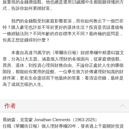
族重視的金錢價值觀。他也總是運用13歲國中生都能聽得懂的方
式，告訴你如何累積財富。
我們的金錢觀受到家庭影響甚深，而你如何教出下一個巴菲
特？購入豪宅也許並不等於更好的退休生活？投資是否該遵循每
一條經驗法則？不同年齡的存款標準大不同？最終極的提問是，
你真正想從錢得到什麼？
本書自高達75萬字的《華爾街日報》財經專欄中精選62篇文
章，分為11大主題。涵蓋個人理財的各個面向，從家庭價值觀、
買房、退休，到投資心理與財務自由。不論你正處於人生的哪個
階段，都能給你實用的提醒。一位畢生致力於傳遞理財知識的財
經作家，更在生命盡頭寫下他最終的答案：看清這些錢，最終是
為了成就怎樣的人生。
作者
喬納森．克雷蒙 Jonathan Clements（1963-2025）
任職《華爾街日報》個人理財專欄20年，發表過上千篇關於投資