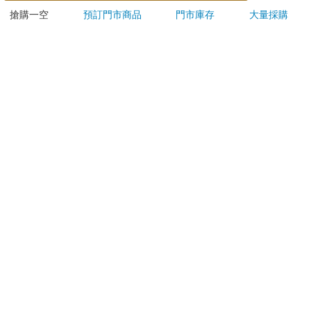
849 Paul Smith 原子筆
849 Paul Smith 原子筆
48
ED.5 條紋黑
ED.5 條紋銀
2560
2560
特價
元
特價
元
88
折
加入購物車
加入購物車
您可能會喜歡
Who 
MARIE CLAIRE美麗
ERGOLINK 人因科技
佳人08月2026第400期
SW210 2.01吋5ATM游
泳心率血氧藍牙通話腕
209
1090
特價
元
特價
元
9
折
220
1990
錶