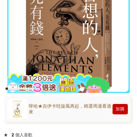
呀哈★吉伊卡哇旋風再起，精選周邊看過
加購
來
★
2
個人喜歡