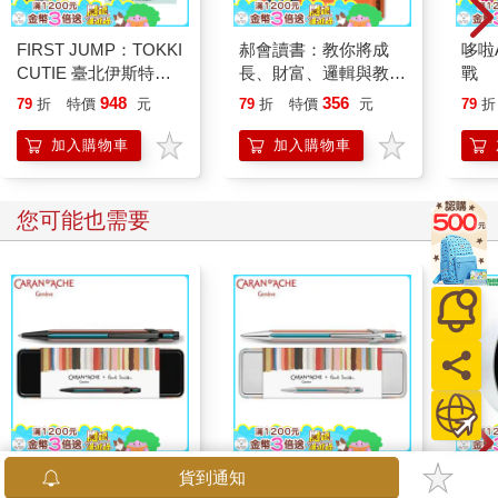
FIRST JUMP：TOKKI
郝會讀書：教你將成
哆啦
CUTIE 臺北伊斯特啦
長、財富、邏輯與教養
戰
啦隊寫真故事 2025-
的經典智慧，轉化成人
948
356
79
折
特價
元
79
折
特價
元
79
折
2026【就要黏著你限
生可用的觀點
量版】
加入購物車
加入購物車
您可能也需要
卡達CARAN D'ACHE
卡達CARAN D'ACHE
北極