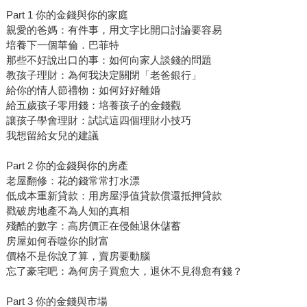
Part 1 你的金錢與你的家庭
親愛的爸媽：有件事，用文字比開口討論要容易
培養下一個華倫．巴菲特
那些不好說出口的事：如何向家人談錢的問題
教孩子理財：為何我決定關閉「老爸銀行」
給你的情人節禮物：如何好好離婚
給五歲孩子零用錢：培養孩子的金錢觀
讓孩子學會理財：試試這四個理財小技巧
我想留給女兒的建議
Part 2 你的金錢與你的房產
老屋翻修：花的錢常常打水漂
低成本重新貸款：用房屋淨值貸款償還抵押貸款
戳破房地產不為人知的真相
殘酷的數字：高房價正在侵蝕退休儲蓄
房屋如何吞噬你的財富
價格不是你說了算，賣房要動腦
忘了豪宅吧：為何房子買愈大，退休不見得愈有錢？
Part 3 你的金錢與市場