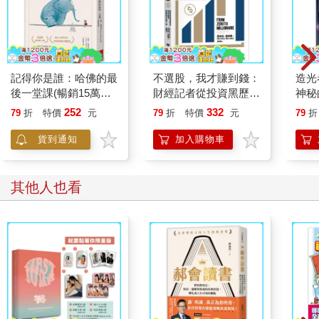
記得你是誰：哈佛的最
不選股，我才賺到錢：
造光
後一堂課(暢銷15萬冊
財經記者從投資黑歷史
神秘
紀念版)
中學到的真教訓，持續
巨人
252
332
79
折
特價
元
79
折
特價
元
79
折
買進才是唯一解
技賽
貨到通知
加入購物車
其他人也看