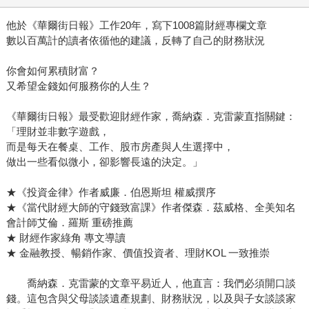
他於《華爾街日報》工作20年，寫下1008篇財經專欄文章
數以百萬計的讀者依循他的建議，反轉了自己的財務狀況
你會如何累積財富？
又希望金錢如何服務你的人生？
《華爾街日報》最受歡迎財經作家，喬納森．克雷蒙直指關鍵：
「理財並非數字遊戲，
而是每天在餐桌、工作、股市房產與人生選擇中，
做出一些看似微小，卻影響長遠的決定。」
★《投資金律》作者威廉．伯恩斯坦 權威撰序
★《當代財經大師的守錢致富課》作者傑森．茲威格、全美知名
會計師艾倫．羅斯 重磅推薦
★ 財經作家綠角 專文導讀
★ 金融教授、暢銷作家、價值投資者、理財KOL 一致推崇
喬納森．克雷蒙的文章平易近人，他直言：我們必須開口談
錢。這包含與父母談談遺產規劃、財務狀況，以及與子女談談家