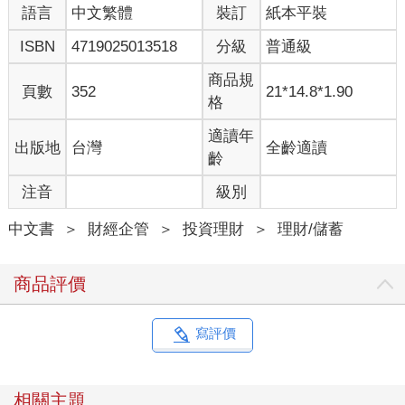
語言
中文繁體
裝訂
紙本平裝
ISBN
4719025013518
分級
普通級
商品規
頁數
352
21*14.8*1.90
格
適讀年
出版地
台灣
全齡適讀
齡
注音
級別
中文書
＞
財經企管
＞
投資理財
＞
理財/儲蓄
商品評價
寫評價
相關主題