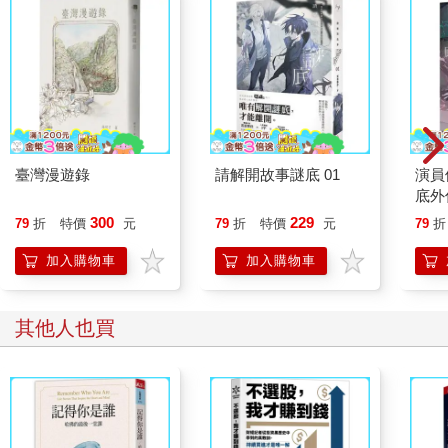
臺灣漫遊錄
請解開故事謎底 01
演員
底外
300
229
79
折
特價
元
79
折
特價
元
79
折
加入購物車
加入購物車
其他人也買