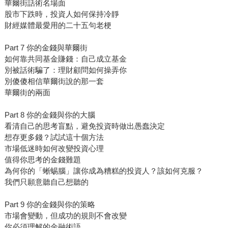
華爾街話術名場面
股市下跌時，投資人如何保持冷靜
財經媒體最愛用的二十五句老梗
Part 7 你的金錢與華爾街
如何靠共同基金賺錢：自己成立基金
別被話術騙了：理財顧問如何操弄你
別傻傻相信華爾街說的那一套
華爾街的兩面
Part 8 你的金錢與你的大腦
看清自己的思考盲點，避免投資時做出愚蠢決定
想存更多錢？試試這十個方法
市場低迷時如何改變投資心理
值得你思考的金錢難題
為何你的「蜥蜴腦」讓你成為糟糕的投資人？該如何克服？
我們只願意聽自己想聽的
Part 9 你的金錢與你的策略
市場會變動，但成功的規則不會改變
你必須理解的金融術語