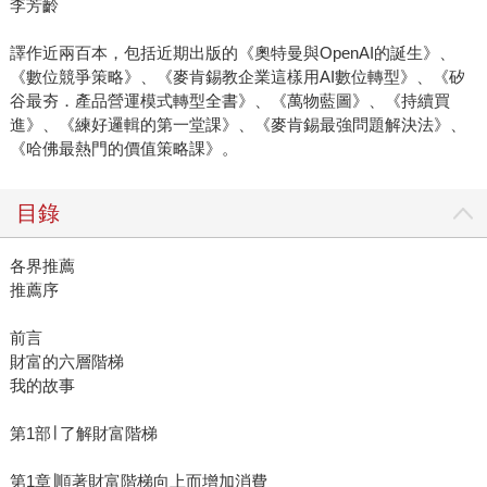
李芳齡
譯作近兩百本，包括近期出版的《奧特曼與OpenAI的誕生》、
《數位競爭策略》、《麥肯錫教企業這樣用AI數位轉型》、《矽
谷最夯．產品營運模式轉型全書》、《萬物藍圖》、《持續買
進》、《練好邏輯的第一堂課》、《麥肯錫最強問題解決法》、
《哈佛最熱門的價值策略課》。
目錄
各界推薦
推薦序
前言
財富的六層階梯
我的故事
第1部∣ 了解財富階梯
第1章∣順著財富階梯向上而增加消費