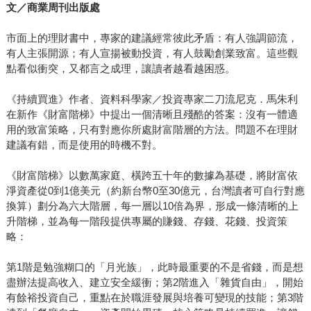
文／商業周刊出版處
市面上的理財書中，專家的建議經常彼此矛盾：有人強調節流，
有人主張開源；有人宣揚被動投資，有人鼓勵創業致富。這些觀
點看似衝突，又都言之成理，讓讀者越看越困惑。
《持續買進》作者、資料科學家／投資專家二刀流尼克．馬朱利
在新作《財富階梯》中提出一個清晰且殘酷的答案：沒有一體適
用的致富策略，只有對應你所處財富階層的方法。問題不在理財
建議有錯，而是使用的時機不對。
《財富階梯》以數萬家庭、橫跨五十年的數據為基礎，將財富依
淨資產從0到1億美元（約新台幣0至30億元，台灣讀者可自行對應
換算）劃分為六大階層，每一層以10倍為界，形成一條清晰的上
升階梯，並為每一階段提供專屬的賺錢、存錢、花錢、投資策
略：
第1階是勉強糊口的「月光族」，此時最重要的不是省錢，而是想
盡辦法提高收入、建立安全緩衝；第2階進入「雜貨自由」，開始
有餘裕投資自己，重點在於職涯發展與培養可變現的技能；第3階