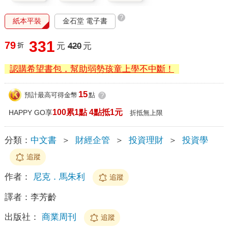
?
紙本平裝
金石堂 電子書
331
79
折
元
420
元
認購希望書包，幫助弱勢孩童上學不中斷！
15
預計最高可得金幣
點
?
100累1點 4點抵1元
HAPPY GO享
折抵無上限
分類：
中文書
＞
財經企管
＞
投資理財
＞
投資學
追蹤
作者：
尼克．馬朱利
追蹤
譯者：
李芳齡
出版社：
商業周刊
追蹤