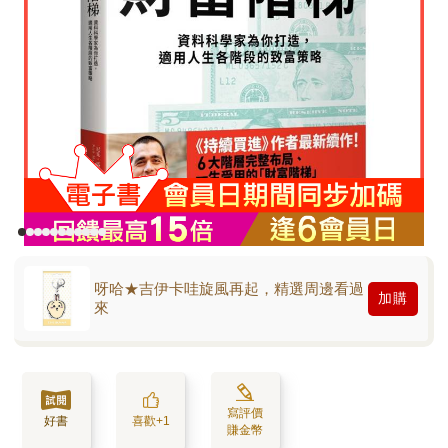
呀哈★吉伊卡哇旋風再起，精選周邊看過
加購
來
寫評價
好書
喜歡+1
賺金幣