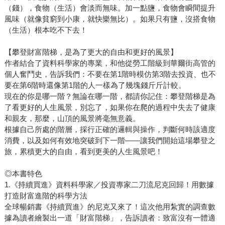
（錢），食物（生活）會淡而無味。加一點鹽，食物會瞬間提升
風味（就像貧窮到小康，就快樂無比）。如果只有鹽，沒搭食物
（生活）根本吃不下去！
【攀登財富階梯，是為了更大的自由和更好的風景】
作者結合了資料科學家的專業，和他從勞工階級到華爾街高管的
個人奮鬥史，告訴我們：不要在第1階時模仿第3階去投資、也不
要在第6階時還像第1階的人一樣為了幾塊錢斤斤計較。
現在的你是哪一階？無論在哪一階，都請你記住：攀登階梯是為
了看更好的人生風景，別忘了，如果你在爬的過程中失去了健康
和親友，那麼，山頂的風景將毫無意義。
根據自己所處的階層，採行正確的邏輯與操作，判斷何時該適度
消費，以及如何有效地突破到下一階――讓我們開始這場攀登之
旅，累積更大的自由，看到更美的人生風景吧！
◎本書特色
1.《持續買進》資料科學家／投資專家二刀流尼克回歸！用數據
打造財富進階的科學方法
全球暢銷書《持續買進》的尼克又來了！這次他用紮實的調查數
據為讀者繪製出一道「財富階梯」，告訴讀者：致富沒有一體適