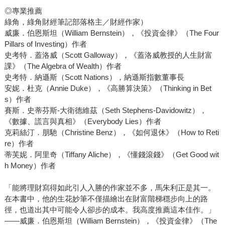
◎專業推薦
綠角，綠角財經筆記部落格主／財經作家）
威廉．伯恩斯坦（William Bernstein），《投資金律》（The Four
Pillars of Investing）作者
史考特．蓋洛威（Scott Galloway），《蓋洛威教授的人生財富
課》（The Algebra of Wealth）作者
史考特．納遜斯（Scott Nations），納遜斯指數董事長
安妮．杜克（Annie Duke），《高勝算決策》（Thinking in Bet
s）作者
賽斯．史蒂芬斯-大衛德維茲（Seth Stephens-Davidowitz），
《數據、謊言與真相》（Everybody Lies）作者
克莉絲汀．朋馳（Christine Benz），《如何退休》（How to Reti
re）作者
蒂芙妮．阿里奇（Tiffany Aliche），《懂錢滾錢》（Get Good wit
h Money）作者
「能將理財寫得如此引人入勝的作家並不多，馬朱利正是其一。
在本書中，他的生花妙筆不僅描繪出在財富階梯穩步向上的路
徑，也道出其中可能令人卻步的成本。我高度推薦這本佳作。」
――威廉．伯恩斯坦（William Bernstein），《投資金律》（The