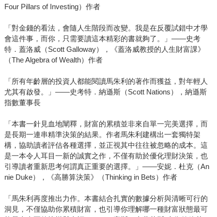
Four Pillars of Investing）作者
「對金錢的看法，會隨人生階段而改變。我是在反覆試錯中才學
會這件事，而你，只需要讀這本精彩的書就夠了。」――史考
特．蓋洛威（Scott Galloway），《蓋洛威教授的人生財富課》
（The Algebra of Wealth）作者
「所有年齡層的投資人都能閱讀馬朱利的著作而獲益，對年輕人
尤其有啟發。」――史考特．納遜斯（Scott Nations），納遜斯
指數董事長
「本書一針見血地闡釋，財富的累積並非來自單一完美選擇，而
是長期一連串精準決策的結果。作者馬朱利建構出一套獨特架
構，協助讀者評估各種選擇，並正視其中往往被忽略的成本。這
是一本令人耳目一新的誠實之作，不僅有助於優化理財決策，也
引導讀者重新思考何謂真正重要的選擇。」――安妮．杜克（An
nie Duke），《高勝算決策》（Thinking in Bets）作者
「馬朱利再度推出力作。本書結合扎實的數據分析與清晰可行的
洞見，不僅協助你累積財富，也引導你理解哪一種財富狀態最可