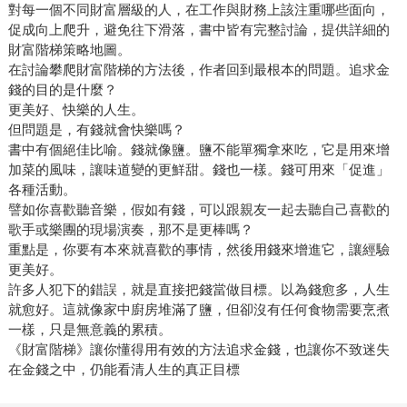
對每一個不同財富層級的人，在工作與財務上該注重哪些面向，
促成向上爬升，避免往下滑落，書中皆有完整討論，提供詳細的
財富階梯策略地圖。
在討論攀爬財富階梯的方法後，作者回到最根本的問題。追求金
錢的目的是什麼？
更美好、快樂的人生。
但問題是，有錢就會快樂嗎？
書中有個絕佳比喻。錢就像鹽。鹽不能單獨拿來吃，它是用來增
加菜的風味，讓味道變的更鮮甜。錢也一樣。錢可用來「促進」
各種活動。
譬如你喜歡聽音樂，假如有錢，可以跟親友一起去聽自己喜歡的
歌手或樂團的現場演奏，那不是更棒嗎？
重點是，你要有本來就喜歡的事情，然後用錢來增進它，讓經驗
更美好。
許多人犯下的錯誤，就是直接把錢當做目標。以為錢愈多，人生
就愈好。這就像家中廚房堆滿了鹽，但卻沒有任何食物需要烹煮
一樣，只是無意義的累積。
《財富階梯》讓你懂得用有效的方法追求金錢，也讓你不致迷失
在金錢之中，仍能看清人生的真正目標