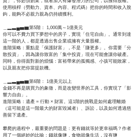
資」，你必須創業，或者加入有爆發潛力的公司，以獲得股權。
使用槓桿（勞動力、資本、內容、程式碼）把你的時間和收入脫
鉤，能夠不必親力親為仍持續獲利。
＿▂▃▄▅▆第5階： 1,000萬～1億美元
你可以不費力買下夢想中的房子，實現「住宅自由」。通常到達
這一階的人，都是透過出售企業或擁有大量股權。
進階策略：重點是「保護財富」，不是「賺更多」。你需要「分
散投資」，因為讓你致富的「集中投資」現在可能會讓你破產。
同時，你得面對新的煩惱：富裕帶來的孤獨感、小孩可能敗家，
以及親友把你當提款機。
＿▂▃▄▅▆第6階： 1億美元以上
金錢不再是購買力的象徵，而是改變世界的工具，你實現了「影
響力自由」。
進階策略：遺產 = 行動 × 財富。這1階的挑戰是如何處理離婚
（這可能是這一階最大的財富毀滅者）、訴訟，以及如何透過慈
善留下遺產。
攀爬的過程中，最重要的問題是：更有錢就等於更幸福嗎？作者
用了一個絕妙的比喻：錢就像鹽，食物就像生活，沒有鹽