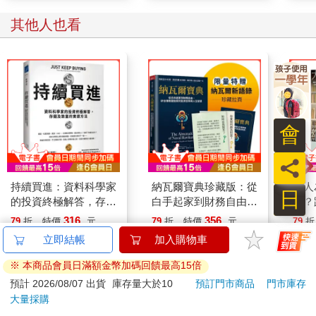
（或更高）的年收入提升。這策略的唯一問題是，無法無限次重
其他人也看
複執行，畢竟，在一個組織內，你能獲得的晉陞和你能作出的職
業轉型的機會終究有限，最終，你的薪酬會到達組織的最高點。
在許多產業，現金薪酬有天花板。
若你達到天花板，可能會發現自己永遠卡在第4 階。到了此時，
不太可能有另一次晉陞加薪或職業轉型能突破財富階層。因此，
從第4 階往上爬的最務實途徑便是成為企業主。你必須創立或加
入一個事業，為你賺很多錢，或是將來高價出售這事業換大錢。
會
縱使你的薪酬很高（例如年薪50 萬美元），單靠工作收入也不足
以使你突破第4階，自己計算一下，就能明白箇中道理。
員
舉例而言，想像你一年的收入達50 萬美元，在扣除稅和生活成本
後，能存20 萬美元。在此情境下，設若你剛進入第4 階（100 萬
持續買進：資料科學家
納瓦爾寶典珍藏版：從
大人
日
∼1,000 萬美元），試問，要多久後，你才能進入第5 階（1,000
的投資終極解答，存錢
白手起家到財務自由，
習？
萬∼ 1億美元）？若你的年化投資報酬率50％，答案是得21 年
及致富的實證方法
矽谷傳奇創投家的投資
導師
316
356
79
折
特價
元
79
折
特價
元
79
折
後。是的，在你剛成為百萬富翁，並且開始每年存20 萬美元、且
哲學與人生智慧
「如
立即結帳
加入購物車
年化投資報酬率5%，仍得經過21 年，你才能晉升財富階梯的第5
找答
加入購物車
加入購物車
階。就算你年化投資報酬10%，你仍然得經過近15 年，才能邁入
※ 本商品會員日滿額金幣加碼回饋最高15倍
第5 階。
預計 2026/08/07 出貨
庫存量大於10
預訂門市商品
門市庫存
因此，若你希望有機會脫離第4 階，就必須創立或加入一個前景
您可能也需要
大量採購
遠超於現職的事業。雖然，這法則有例外──例如明星級運動員或