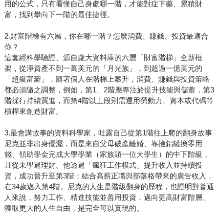
用的公式，只有看懂自己身處哪一階，才能對症下藥、累積財
富，找到攀向下一階的最佳捷徑。
2.財富階梯有六層，你在哪一階？怎麼消費、賺錢、投資最適合
你？
這套經科學驗證、源自龐大資料庫的六層「財富階梯」全新框
架，從淨資產不到一萬美元的「月光族」，到超過一億美元的
「超級富豪」，隨著個人在階梯上攀升，消費、賺錢與投資策略
都必須隨之調整，例如，第1、2階應專注於提升技能與儲蓄，第3
階採行持續買進，而第4階以上段則需運用勞動力、資本或代碼等
槓桿來創造財富。
3.最會講故事的資料科學家，吐露自己從第1階往上爬的翻身故事
尼克並非出身優渥，而是來自父母破產離婚、靠撿鋁罐換零用
錢、領助學金完成大學學業（家族頭一位大學生）的中下階級，
且從未學過理財。他透過「瘋狂工作模式」提升收入並持續投
資，成功晉升至第3階；結合高薪正職與部落格帶來的廣告收入，
在34歲邁入第4階。尼克的人生是階級翻身的歷程，也證明對普通
人來說，努力工作、精進技能並善用投資，邁向更高財富階層、
獲取更大的人生自由，是完全可以實現的。