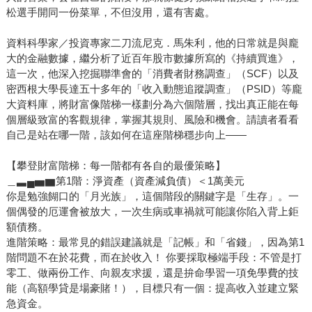
松選手開同一份菜單，不但沒用，還有害處。
資料科學家／投資專家二刀流尼克．馬朱利，他的日常就是與龐
大的金融數據，繼分析了近百年股市數據所寫的《持續買進》，
這一次，他深入挖掘聯準會的「消費者財務調查」（SCF）以及
密西根大學長達五十多年的「收入動態追蹤調查」（PSID）等龐
大資料庫，將財富像階梯一樣劃分為六個階層，找出真正能在每
個層級致富的客觀規律，掌握其規則、風險和機會。請讀者看看
自己是站在哪一階，該如何在這座階梯穩步向上――
【攀登財富階梯：每一階都有各自的最優策略】
＿▃▄▅▆第1階：淨資產（資產減負債）＜1萬美元
你是勉強餬口的「月光族」，這個階段的關鍵字是「生存」。一
個偶發的厄運會被放大，一次生病或車禍就可能讓你陷入背上鉅
額債務。
進階策略：最常見的錯誤建議就是「記帳」和「省錢」，因為第1
階問題不在於花費，而在於收入！ 你要採取極端手段：不管是打
零工、做兩份工作、向親友求援，還是拚命學習一項免學費的技
能（高額學貸是場豪賭！），目標只有一個：提高收入並建立緊
急資金。