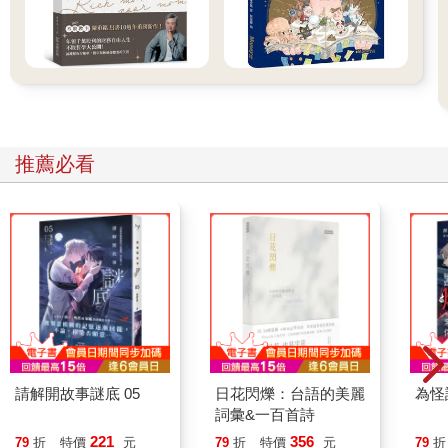
● 第3 階：10 萬∼ 100 萬美元（約台幣300 萬∼ 3,000 萬元）：職
業上的晉陞；副業；小額投資：1,000 ∼ 1 萬美元（約台幣3萬∼
30 萬元）
● 第4 階：100 萬∼ 1,000 萬美元（約台幣3,000 萬∼ 3 億元）：
職業轉型；創業；中型投資：1 萬∼ 10 萬美元（約台幣3 萬∼300
萬元）
● 第5 階：1,000 萬∼ 1 億美元（約台幣3 億∼ 30 億元）：拓展事
推薦必看
業；大型投資：10 萬∼ 100 萬美元（約台幣300 萬∼ 3,000萬元）
● 第6 階：1 億美元以上（約台幣30 億元以上）：創建一個企
業；重大投資：100 萬美元以上（約台幣3,000 萬元以上）
你可以看到，隨著你在財富階梯上向上攀升，你拒絕的收入機會
類型會逐漸增加。若你處於第1 階，你可能會為了50 或100 美元
而考慮去接個臨時工，但等你攀升至第2 階（以及更高階）後，
就應該把重心放在更有價值的賺錢機會。
當你沿著財富階梯向上走，還會注意到的第二個變化是，你花較
少的時間在為賺錢而工作，花更多時間在讓錢為你工作。這包括
創業，就是僱用人協助累積財富；還有投資，就是用錢去賺錢。
請解開故事謎底 05
日花閃爍：台語的美麗
為怪
讓我們簡要敘述在財富階梯的各階層的賺錢決策變化狀況。
詞彙&一百首詩
在第1 階（
221
356
79
折
特價
元
79
折
特價
元
79
折