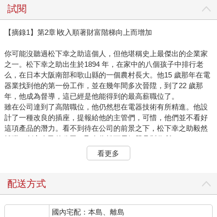
試閱
【摘錄1】第2章∣收入順著財富階梯向上而增加
你可能沒聽過松下幸之助這個人，但他堪稱史上最傑出的企業家
之一。松下幸之助出生於1894 年，在家中的八個孩子中排行老
么，在日本大阪南部和歌山縣的一個農村長大。他15 歲那年在電
器業找到他的第一份工作，並在幾年間多次晉陞，到了22 歲那
年，他成為督導，這已經是他能得到的最高薪職位了。
雖在公司達到了高階職位，他仍然想在電器技術有所精進。他設
計了一種改良的插座，提報給他的主管們，可惜，他們並不看好
這項產品的潛力。看不到待在公司的前景之下，松下幸之助毅然
離職，創立自己的公司，取名為松下電氣器具製作所
（Matsushita Electric Housewares Manufacturing Works）， 後
看更多
來發展成松下電器（Panasonic）。
創業頭幾年，松下幸之助親力親為包辦公司所有事務，包括設計
產品和大部分銷售業務。但是，伴隨事業起飛，他無法再獨力經
配送方式
營，便僱用員工，減少投入於日常營運事務，這讓他有更多時間
思考擴展公司的整體策略。
國內宅配：本島、離島
他的首要洞察之一是在松下公司內建立自主事業部門，這些部門