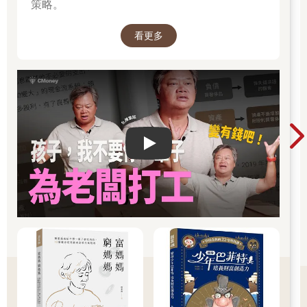
策略。
能賺到更多錢。
所幸，這個問題有解決之法，就是經常重新評估你的機會成本。
看更多
換言之，謹記饒舌歌手肥仔喬（Fat Joe）說的那句：「今日的價
格不再是昨日的價格」（Yesterday’s price is not today’s
price）。你以前的賺錢之道，未必適用於當下。可是，我們如何
知道自己的機會成本已經改變了呢？這跟財富階梯有何關係？
上一章，我們討論支出與財富階梯的交集時，使用了「0.01% 法
則」，這法則可以指引我們如何沿著財富階梯向上而增加支出。
但說到賺錢，標準就必須更嚴格。在第1 階（
Play video
若一個特定的收入機會能使你的淨資產至少提高1%，那就值得去
做，否則，就果斷放棄，我們把這稱為「1% 法則」（1%
Rule）。1%法則的概念來自前面提到的那篇艾瑞克．喬根森撰寫
的部落格文章，喬根森在那篇文章中也討論到我的財富階梯架
構，以及應用於你的職涯的方法。使用1% 法則，以下是你沿著財
富階梯攀升時應該考慮的幾種可能職涯選擇：
● 第1 階：＜ 1 萬美元（約台幣30 萬元）：時薪工作：10 ∼ 100
美元（依據台灣最低薪資，時薪約台幣200 ∼ 3,000 元）
● 第2 階：1 萬∼ 10 萬美元（約台幣30 萬∼ 300 萬元）：高技能
工作：100 ∼ 1,000 美元（約台幣3,000 ∼ 3 萬元）