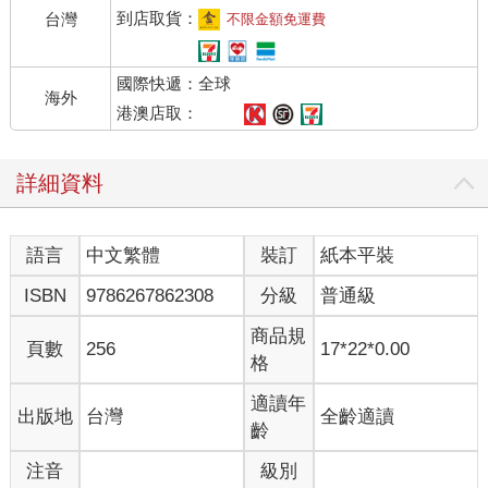
給予員工和經理人對其事業線更大自主權，這麼一來，他便消除
到店取貨：
台灣
不限金額免運費
了在他職涯早年阻礙他的公司科層制度。許多日本的公司聽聞松
下的成功，也仿效該公司的組織架構，這為松下幸之助贏得了
國際快遞：全球
「經營之神」的稱號。1989 年松下幸之助去世時，松下電器公司
海外
是全球最大的消費性電子產品公司。
港澳店取：
松下幸之助的故事完美地詮釋了我們必須改變策略，才能在職涯
中繼續進步。換言之，我們在人生的某個階段的賺錢方法，未必
詳細資料
適用另一個階段。舉例而言，我高中時幫我的父親撿空罐頭，拿
去資源回收站換錢。當時，在加州，每個罐頭能換5 美分，收集
幾袋便能輕易換得四五十美元。但自那以後，我的技能與賺錢潛
語言
中文繁體
裝訂
紙本平裝
力已經顯著提升，現在，撿空罐頭去賺錢，已不值得我的時間與
心力了。
ISBN
9786267862308
分級
普通級
松下幸之助在他的職涯的各個轉變階段，也有類似體悟，從受僱
員工到創立自己的公司，再到擴展公司，他必須一再調整他的策
商品規
頁數
256
17*22*0.00
略，才能繼續前進。若他繼續在那家公司當督導，發展空間必然
格
有限。若他沒有在公司內部開始授權與委任，企業也無法擴張。
在他的整個職涯，松下幸之助必須轉換他的重心，才能繼續前
適讀年
出版地
台灣
全齡適讀
進，賺更多錢。
齡
這思維也適用於我們在攀爬財富階梯時的職涯決策。當你還處於
注音
級別
財富階梯的較低階時，兼差或多加班或許是有道理的，但晉升更