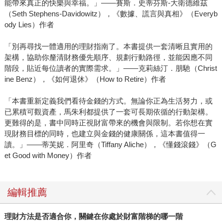
能帶來真正的快樂與幸福。」――賽斯．史蒂芬斯-大衛德維茲
（Seth Stephens-Davidowitz），《數據、謊言與真相》（Everyb
ody Lies）作者
「別再尋找一體適用的理財指南了。本書提供一套清晰且實用的
架構，協助你釐清財務優先順序、規劃行動路徑，並能因應不同
階段，貼近每位讀者的實際需求。」――克莉絲汀．朋馳（Christ
ine Benz），《如何退休》（How to Retire）作者
「本書重新定義我們看待金錢的方式。無論你正為生活努力，或
已累積可觀資產，馬朱利都提供了一套可長期依循的行動架構。
更難得的是，書中同時正視財富帶來的機會與限制。若你想在實
現財務目標的同時，也建立與金錢的健康關係，這本書值得一
讀。」――蒂芙妮．阿里奇（Tiffany Aliche），《懂錢滾錢》（G
et Good with Money）作者
編輯推薦
理財方法是否適合你，關鍵在你處於財富階梯的哪一階