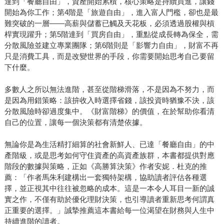
達到「餐廳自由」，資產開始累積，核心策略是持續買進，讓錢
開始為你工作；第4階是「旅遊自由」，進入富人門檻，卻也是最
難突破的一層——高薪與儲蓄已觸及天花板，必須透過股權與槓
桿實現躍升；第5階達到「買房自由」，重點從成長轉為保全，需
分散風險並建立專業團隊；第6階則是「影響力自由」，財富不再
只是消費工具，而是改變世界的手段，你需要開始思考自己要留
下什麼。
多數人之所以無法進階，甚至從階梯滑落，不是因為不努力，而
是因為用錯策略：該拚收入時選擇省錢，該投資時猶豫不決，該
分散風險時卻過度集中。《財富階梯》的價值，在於幫助你看清
自己的位置，讓每一個決策都有清楚依據。
無論你是為生活精打細算的社會新鮮人、已達「餐廳自由」的中
產階級，或是思考如何守住資產的高資產族群，本書都提供對應
階段的數據與策略，正如《高勝算決策》作者安妮．杜克的推
薦：「作者馬朱利建構出一套獨特架構，協助讀者評估各種選
擇，並正視其中往往被忽略的成本。這是一本令人耳目一新的誠
實之作，不僅有助於優化理財決策，也引導讀者重新思考何謂真
正重要的選擇。」誠摯推薦這本書給每一位渴望在財務與人生中
持續進階的讀者。