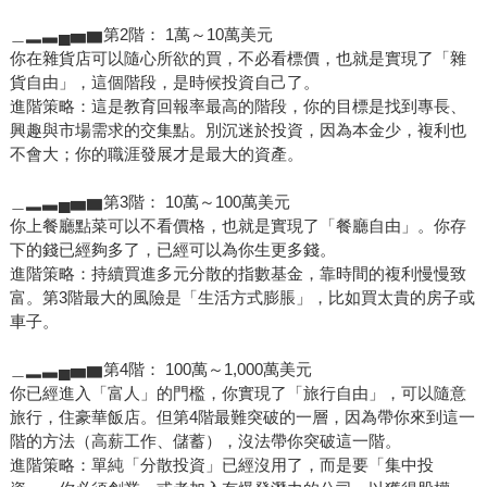
＿▂▃▄▅▆第2階： 1萬～10萬美元
你在雜貨店可以隨心所欲的買，不必看標價，也就是實現了「雜
貨自由」，這個階段，是時候投資自己了。
進階策略：這是教育回報率最高的階段，你的目標是找到專長、
興趣與市場需求的交集點。別沉迷於投資，因為本金少，複利也
不會大；你的職涯發展才是最大的資產。
＿▂▃▄▅▆第3階： 10萬～100萬美元
你上餐廳點菜可以不看價格，也就是實現了「餐廳自由」。你存
下的錢已經夠多了，已經可以為你生更多錢。
進階策略：持續買進多元分散的指數基金，靠時間的複利慢慢致
富。第3階最大的風險是「生活方式膨脹」，比如買太貴的房子或
車子。
＿▂▃▄▅▆第4階： 100萬～1,000萬美元
你已經進入「富人」的門檻，你實現了「旅行自由」，可以隨意
旅行，住豪華飯店。但第4階最難突破的一層，因為帶你來到這一
階的方法（高薪工作、儲蓄），沒法帶你突破這一階。
進階策略：單純「分散投資」已經沒用了，而是要「集中投