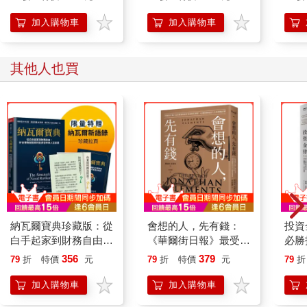
從第1 階攀升至第2 階（1 萬∼ 10 萬美元）後，你的重心應該從
更努力工作轉為更聰明工作。雖然打零工和第二份工作能幫助你
加入購物車
加入購物車
脫離第1 階，卻無法幫助你突破第2 階，因此，在第2 階時，應該
著重於提升你的技能，使你未來能得到更高時薪。根據你的工作
性質不同，有各種方法能提升你的技能。你可以透過在工作中學
其他人也買
習、付費教育課程或自主進修來提升技能。一旦你具備了這些技
能，就能找到更高薪的工作，或是在做自由接案工作時提高收費
標準。這不是脫離第2 階的唯一途徑，但應該是對多數人可行的
方法。
在第3 階（10 萬∼ 100 萬美元）的收入成長，更取決於職業上的
晉陞、經營副業，以及你的個人投資。在這階段，你的每個決策
最終應該為你的財富增加1,000 ∼ 1 萬美元，若你在工作上獲得晉
陞，或是認真經營副業，你應該有大約這個級距的薪資增幅，這
能讓你存更多錢。舉例而言，從第1 階攀升至第2 階的一個好策略
是當家教賺額外收入，但若要把這策略用於第3 階，得把它擴展
納瓦爾寶典珍藏版：從
會想的人，先有錢：
投資
成完整的副業，例如透過廣告宣傳你的服務，或是僱用更多家教
白手起家到財務自由，
《華爾街日報》最受歡
必勝
老師來你的旗下工作，這些做法有可能使這個副業收入更豐厚。
矽谷傳奇創投家的投資
迎財經作家的畢生智
鍵和
356
379
到達第4 階（100 萬∼ 1,000 萬美元）後，提高收入的最佳途徑是
79
折
特價
元
79
折
特價
元
79
折
哲學與人生智慧
慧，62個啟動致富人
透過職業轉型、創業，以及增加投資。若你能從一家公司轉至另
生的實踐清單
加入購物車
加入購物車
一家薪資大幅提升的公司，年收入增加超過1 萬美元就不是難
事，更重要的是，你不需要等站上第4 階，才去追求這1 萬美元