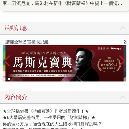
家二刀流尼克．馬朱利在新作《財富階梯》中提出一個清晰
且殘酷的答案：沒有一體適用的致富策略，只有對應你所處
財富階層的方法。問題不在理財建議有錯，而是使用的時機
不對。 《財富階梯》以數萬家庭、橫跨五十年的數據為基
活動訊息
礎，將財富依淨資產從0到1億美元（約新台幣0至30億元，台
灣讀者可自行對應換算）劃分為六大階層，每一層以10倍為
2026年8月金石堂強力推薦
界，形成一條清晰的上升階梯，並為每一階段提供專屬的賺
錢、存錢、花錢、投資策略： 第1階是勉強糊口的「月光
族」，此時最重要的不是省錢，而是想盡辦法提高收入、建
立安全緩衝；第2階進入「雜貨自由」，開始有餘裕投資自
己，重點在於職涯發展與培養可變現的技能；第3階達到「餐
廳自由」，資產開始累積，核心策略是持續買進，讓錢開始
為你工作；第4階是「旅遊自由」，進入富人門檻，卻也是最
內容簡介
難突破的一層——高薪與儲蓄已觸及天花板，必須透過股權
與槓桿實現躍升；第5階達到「買房自由」，重點從成長轉為
★全球暢銷書《持續買進》作者最新續作！★
保全，需分散風險並建立專業團隊；第6階則是「影響力自
★6大階層完整布局、一生受用的「財富階梯」★
由」，財富不再只是消費工具，而是改變世界的手段，你需
你的理財方法，適合現在的人生階段和口袋深度嗎？
要開始思考自己要留下什麼。 多數人之所以無法進階，甚