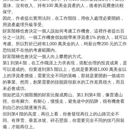
退休、沒有收入、持有100 萬美金資產的人，後者的花費會比較
保守。
因此，作者提出實用法則，在工作階段，用收入處理必要開銷，
用資產處理升級享受。
財富階梯也會決定一個人該如何考慮工作機會。這裡作者提出百
分之一法則。一個工作機會假如能帶來淨資產1% 的收入，就可以
考慮。所以對於已經有1,000 萬美金的人，時薪台幣200 元的工作
恐怕就不在他的考慮範圍內。
財富階梯也會決定一個人向上攀爬的方式。
第1 到第4 階，在工作職涯上力求表現，搭配合理的投資成果，是
可以達成的。但要達到第5 階以上，也就是要累積1,000 萬美金以
上的淨資產價值，需要完全不同的策略，那就是要開創一個成功
的事業。然而，創業需要的技能跟領薪水的工作差異很大，而且
未必會成功。
假如把這六個階層的財富比擬成爬山。第1 到第4 階，像普通山
徑。你有腳力、有耐心，慢慢走，避免途中的陷阱，很有機會看
到自己的位階逐漸升高。
但到第4 階的高度，再往上看，你會發現再往上的山路完全不
同。有厚雪、垂直冰坡、碎石壁面，你需要完全不同的技巧與裝
備，才能再往上。