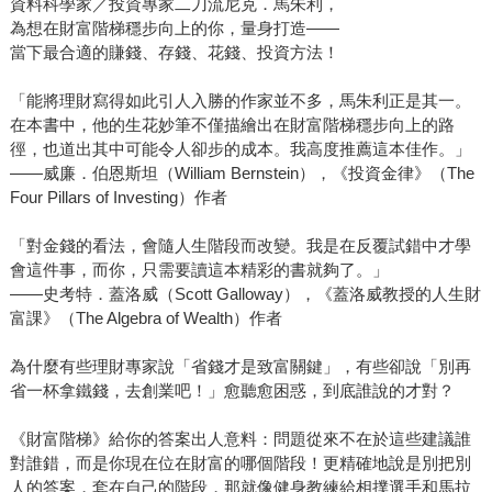
資料科學家／投資專家二刀流尼克．馬朱利，
至從階梯滑落，不是因為不努力，而是因為用錯策略：該拚
為想在財富階梯穩步向上的你，量身打造——
收入時選擇省錢，該投資時猶豫不決，該分散風險時卻過度
當下最合適的賺錢、存錢、花錢、投資方法！
集中。《財富階梯》的價值，在於幫助你看清自己的位置，
讓每一個決策都有清楚依據。 無論你是為生活精打細算的
「能將理財寫得如此引人入勝的作家並不多，馬朱利正是其一。
在本書中，他的生花妙筆不僅描繪出在財富階梯穩步向上的路
社會新鮮人、已達「餐廳自由」的中產階級，或是思考如何
徑，也道出其中可能令人卻步的成本。我高度推薦這本佳作。」
守住資產的高資產族群，本書都提供對應階段的數據與策
――威廉．伯恩斯坦（William Bernstein），《投資金律》（The
略，正如《高勝算決策》作者安妮．杜克的推薦：「作者馬
Four Pillars of Investing）作者
朱利建構出一套獨特架構，協助讀者評估各種選擇，並正視
其中往往被忽略的成本。這是一本令人耳目一新的誠實之
「對金錢的看法，會隨人生階段而改變。我是在反覆試錯中才學
作，不僅有助於優化理財決策，也引導讀者重新思考何謂真
會這件事，而你，只需要讀這本精彩的書就夠了。」
正重要的選擇。」誠摯推薦這本書給每一位渴望在財務與人
――史考特．蓋洛威（Scott Galloway），《蓋洛威教授的人生財
生中持續進階的讀者。
富課》（The Algebra of Wealth）作者
為什麼有些理財專家說「省錢才是致富關鍵」，有些卻說「別再
省一杯拿鐵錢，去創業吧！」愈聽愈困惑，到底誰說的才對？
《財富階梯》給你的答案出人意料：問題從來不在於這些建議誰
對誰錯，而是你現在位在財富的哪個階段！更精確地說是別把別
人的答案，套在自己的階段，那就像健身教練給相撲選手和馬拉