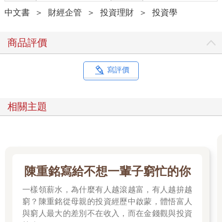
較高階時，策略將有所改變。經濟學稱此為「機會成本」
中文書
＞
財經企管
＞
投資理財
＞
投資學
（opportunity cost），就是你決定做某件事時，你放棄的其他可
能選項。舉例而言，撰寫一篇部落格文章得花我5 小時，我的機
會成本就是我能用這5 小時去做的任何其他事情。或者，反過來
商品評價
說，若做一堆家務得花我5 小時，那些家務的機會成本就是撰寫
一篇部落格文章。
一旦你開始用職涯決策的機會成本（亦即你必須放棄的東西）來
寫評價
思考，就能研判一個特定選擇是否有道理。你該接受新工作，還
是留在現職呢？那個新投資值得你花時間嗎？那個你聽說的副業
機會呢？一旦你知道你接受一個新工作或副業，你必須放棄什麼
相關主題
（亦即你的機會成本），就能決定它是否值得了。遺憾的是，這
過程比想像中更為困難，誠如作家暨Scribe Media 執行長艾瑞
克．喬根森（Eric Jorgenson）在一篇部落格文章中所言：
回顧過去一年，我看出我的最大錯誤是沒有調整決策模式來適應
新環境。我養成了在特定環境中追求特定目標的習慣，等到目標
陳重銘寫給不想一輩子窮忙的你
達成，環境已經改變，但習慣依舊。
一樣領薪水，為什麼有人越滾越富，有人越拚越
喬根森知道他已經在他的職涯攀上新高，卻沒有重新評估自己的
窮？陳重銘從母親的投資經歷中啟蒙，體悟富人
機會成本，他仍然依循舊法則，沒有改採新法則。這就好比我還
與窮人最大的差別不在收入，而在金錢觀與投資
在花時間撿空罐頭，明明拿那些時間和心力來撰寫部落格文章，