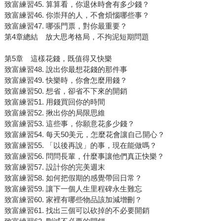
致富練習45. 算算看，你退休時會有多少錢？
致富練習46. 你崇拜的人，不會煩惱哪些事？
致富練習47. 哪張門票，對你最重要？
第4章總結 放大思考格局，不拘泥短期問題
第5章 這樣花錢，既值得又快樂
致富練習48. 說出你最想花錢的那件事
致富練習49. 快樂時，你會怎麼用錢？
致富練習50. 想省，卻省不下來的開銷
致富練習51. 用錢買回你的時間
致富練習52. 揪出你的局限思維
致富練習53. 這些事，你願意花多少錢？
致富練習54. 每天50美元，怎麼花會讓自己開心？
致富練習55. 「以後再說」的事，現在能做嗎？
致富練習56. 問問長輩，什麼事讓他們真正快樂？
致富練習57. 設計你的完美週末
致富練習58. 如何把假期的感覺帶回日常？
致富練習59. 讓下一個人生里程碑永生難忘
致富練習60. 家裡有哪些物品該加減增刪？
致富練習61. 找出三個可以砍掉的不必要開銷