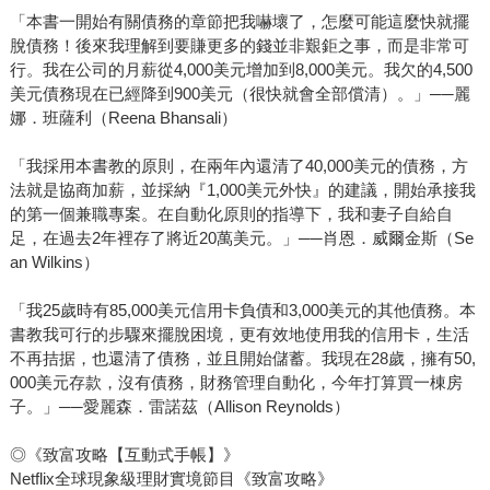
「本書一開始有關債務的章節把我嚇壞了，怎麼可能這麼快就擺
脫債務！後來我理解到要賺更多的錢並非艱鉅之事，而是非常可
行。我在公司的月薪從4,000美元增加到8,000美元。我欠的4,500
美元債務現在已經降到900美元（很快就會全部償清）。」──麗
娜．班薩利（Reena Bhansali）
「我採用本書教的原則，在兩年內還清了40,000美元的債務，方
法就是協商加薪，並採納『1,000美元外快』的建議，開始承接我
的第一個兼職專案。在自動化原則的指導下，我和妻子自給自
足，在過去2年裡存了將近20萬美元。」──肖恩．威爾金斯（Se
an Wilkins）
「我25歲時有85,000美元信用卡負債和3,000美元的其他債務。本
書教我可行的步驟來擺脫困境，更有效地使用我的信用卡，生活
不再拮据，也還清了債務，並且開始儲蓄。我現在28歲，擁有50,
000美元存款，沒有債務，財務管理自動化，今年打算買一棟房
子。」──愛麗森．雷諾茲（Allison Reynolds）
◎《致富攻略【互動式手帳】》
Netflix全球現象級理財實境節目《致富攻略》