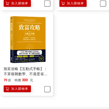
加入購物車
加入購物車
教你變成有錢人
著）
致富攻略【互動式手帳】：
不算複雜數學、不過度省
錢，教你設計屬於自己的富
300
79
折
特價
元
裕人生（Netflix全球現象級
加入購物車
理財實境節目指定工具）