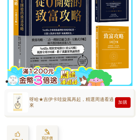
呀哈★吉伊卡哇旋風再起，精選周邊看過
加購
來
寫評價