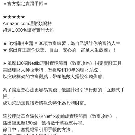
＝官方指定實踐手帳＝
★★★★★
Amazon.com理財類暢榜
超過1,000名讀者實證大推
★ 8大關鍵主題 × 96項致富練習，為自己設計你的富裕人生
★ 寫出真正讓你快樂、自由、安心的「富足人生藍圖」！
►風靡190國Netflix理財實境節目《致富攻略》指定實踐工具
美國理財大師拉米特．塞提暢銷10年的理財系統，
以突破框架的致富觀點，帶領無數人擺脫金錢焦慮。
為了讓這套心法更容易實踐，他設計出引導行動的「互動式手
帳」，
成功幫助無數讀者將觀念轉化為具體財富。
這股理財革命隨後被Netflix改編成實境節目《致富攻略》，
播出後風靡190國、獲得數千萬觀眾共鳴。
節目中，塞提經常引用手帳的方法，