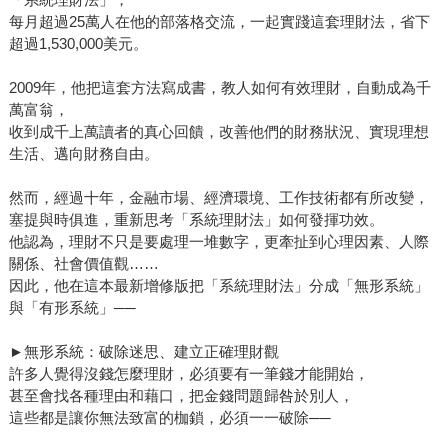
每月超過25萬人在他的部落格交流，一起實踐這套理財法，省下
超過1,530,000美元。
2009年，他把這套方法寫成書，教人如何有效理財，自動成為千
萬富翁，
收到成千上萬讀者的真心回饋，改善他們的財務狀況、實現理想
生活、邁向財務自由。
然而，經過十年，金融市場、經濟環境、工作技術都有所改變，
塞提與時俱進，重新思考「系統理財法」如何發揮功效。
他認為，理財不只是要處理一堆數字，更牽扯到心理因素、人際
關係、社會價值觀……
因此，他在這本最新增修版把「系統理財法」分成「無形系統」
與「有形系統」──
►無形系統：破除迷思、建立正確理財觀
許多人覺得沒錢怎麼理財，必須要有一筆錢才能開始，
甚至會找各種理由和藉口，把金錢問題歸咎於別人，
這些都是讓你無法致富的枷鎖，必須一一破除──