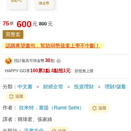
喜歡+1
賺金幣
600
75
折
元
800
元
買整套
認購希望書包，幫助弱勢孩童上學不中斷！
30
預計最高可得金幣
點
?
100累1點 4點抵1元
HAPPY GO享
折抵無上限
分類：
中文書
＞
財經企管
＞
投資理財
＞
理財/儲蓄
追蹤
作者：
拉米特．塞提（Ramit Sethi）
追蹤
譯者：
簡瑋君、張家綺
出版社：
采實文化
追蹤