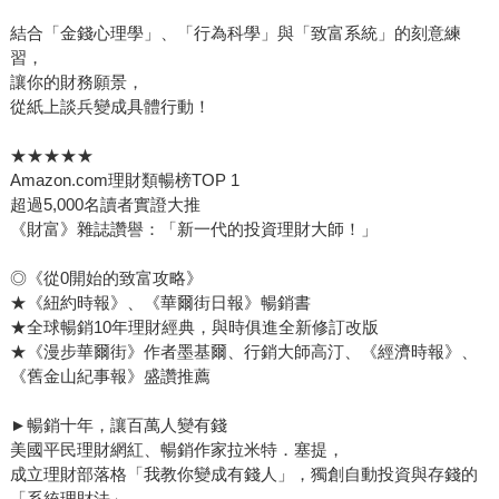
結合「金錢心理學」、「行為科學」與「致富系統」的刻意練
習，
讓你的財務願景，
從紙上談兵變成具體行動！
★★★★★
Amazon.com理財類暢榜TOP 1
超過5,000名讀者實證大推
《財富》雜誌讚譽：「新一代的投資理財大師！」
◎《從0開始的致富攻略》
★《紐約時報》、《華爾街日報》暢銷書
★全球暢銷10年理財經典，與時俱進全新修訂改版
★《漫步華爾街》作者墨基爾、行銷大師高汀、《經濟時報》、
《舊金山紀事報》盛讚推薦
►暢銷十年，讓百萬人變有錢
美國平民理財網紅、暢銷作家拉米特．塞提，
成立理財部落格「我教你變成有錢人」，獨創自動投資與存錢的
「系統理財法」，