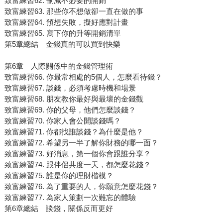
致富練習62. 刪減不必要的開銷
致富練習63. 那些你不想做卻一直在做的事
致富練習64. 預想失敗，擬好應對計畫
致富練習65. 寫下你的升等開銷清單
第5章總結 金錢真的可以買到快樂
第6章 人際關係中的金錢管理術
致富練習66. 你最常相處的5個人，怎麼看待錢？
致富練習67. 談錢，必須考慮時機和場景
致富練習68. 朋友教你最好與最壞的金錢觀
致富練習69. 你的父母，他們怎麼談錢？
致富練習70. 你家人會公開談錢嗎？
致富練習71. 你都找誰談錢？為什麼是他？
致富練習72. 希望另一半了解你財務的哪一面？
致富練習73. 好消息，第一個你會跟誰分享？
致富練習74. 跟伴侶共度一天，都怎麼花錢？
致富練習75. 誰是你的理財楷模？
致富練習76. 為了重要的人，你願意怎麼花錢？
致富練習77. 為家人策劃一次難忘的體驗
第6章總結 談錢，關係反而更好