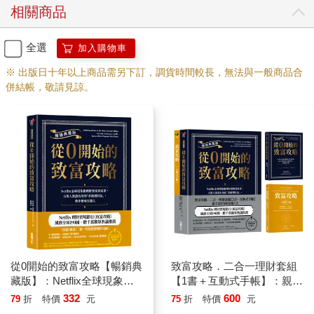
相關商品
全選
加入購物車
※ 出版日十年以上商品需另下訂，調貨時間較長，無法與一般商品合
併結帳，敬請見諒。
從0開始的致富攻略【暢銷典
致富攻略．二合一理財套組
藏版】：Netflix全球現象級
【1書＋互動式手帳】：親手
理財實境秀原著，百萬人實
設計你的富裕人生（Netflix
332
600
79
折
特價
元
75
折
特價
元
證有效的「系統理財法」，
全球現象級理財實境節目原