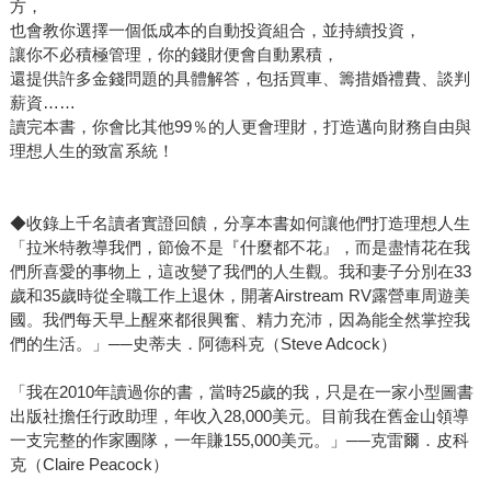
方，
也會教你選擇一個低成本的自動投資組合，並持續投資，
讓你不必積極管理，你的錢財便會自動累積，
還提供許多金錢問題的具體解答，包括買車、籌措婚禮費、談判
薪資……
讀完本書，你會比其他99％的人更會理財，打造邁向財務自由與
理想人生的致富系統！
◆收錄上千名讀者實證回饋，分享本書如何讓他們打造理想人生
「拉米特教導我們，節儉不是『什麼都不花』，而是盡情花在我
們所喜愛的事物上，這改變了我們的人生觀。我和妻子分別在33
歲和35歲時從全職工作上退休，開著Airstream RV露營車周遊美
國。我們每天早上醒來都很興奮、精力充沛，因為能全然掌控我
們的生活。」──史蒂夫．阿德科克（Steve Adcock）
「我在2010年讀過你的書，當時25歲的我，只是在一家小型圖書
出版社擔任行政助理，年收入28,000美元。目前我在舊金山領導
一支完整的作家團隊，一年賺155,000美元。」──克雷爾．皮科
克（Claire Peacock）