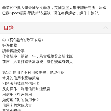
畢業於中興大學外國語文學系，英國新堡大學筆譯研究所，法國
巴黎Speos攝影學院新聞攝影。現任專職譯者，譯作十餘部。
目錄
◎《從0開始的致富攻略》
好評推薦
讀者實證分享
作者新序 暢銷十年，為實現脫貧全新改版
前言 六週打造致富系統，讓你變成有錢人
第1章 信用卡不只用來消費，也能生財
常見的信用卡恐嚇策略
別急著剪掉你的信用卡
反向操作：利用信用加速致富
用信用卡打造信用
如何選擇對的信用卡？
信用卡的六個忠告
要避免犯錯