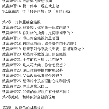
致富練習13. 設計你的夢想假期
致富練習14. 挑一件事，現在就去做
第1章總結 從「只是想想」到「具體行動」
第2章 打掉重練金錢觀
致富練習15. 關於錢，你的第一個聯想是？
致富練習16. 你對錢的擔憂，是從哪裡來的？
致富練習17. 揪出你金錢觀的黑暗面
致富練習18. 錢讓你自由，還是讓你綁手綁腳？
致富練習19. 哪些事對你來說很重要，卻遲遲沒做？
致富練習20. 那些你不敢說出口的金錢觀
致富練習21. 十年前捨不得，現在呢？
致富練習22. 別人花大錢，你會怎麼想？
致富練習23. 說出你最害怕的財務惡夢
致富練習24. 父母教給你哪些金錢觀？
致富練習25. 想傳給小孩的理財心法和習慣
致富練習26. 停止這樣說自己
致富練習27. 20歲的你跟現在有什麼不同？
第2章總結 翻轉你對金錢的視角
第3章 改寫你的財務規則