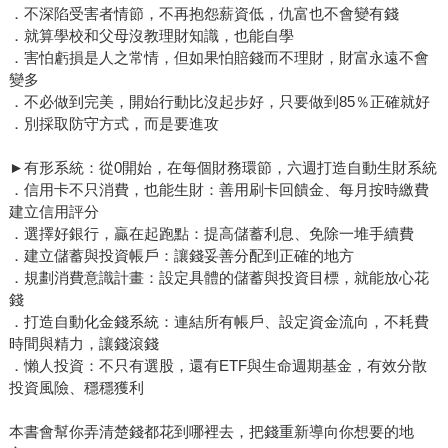
．不深陷受害者情節，不再抱怨薪資低，仇富也不會變有錢
．就算學校和父母沒教理財知識，也能自學
．害怕虧損是人之常情，但如果怕賠錢而不理財，財富永遠不會
變多
．不必做到完美，開始行動比沒起步好，只要做到85％正確就好
．別採取防守方式，而是要進攻
►有形系統：從0開始，在每個財務環節，六週打造自動生財系統
．信用卡不只消費，也能生財：善用刷卡回饋金、每月按時繳費
建立信用評分
．選擇好銀行，贏在起跑點：提高儲蓄利息、免除一堆手續費
．建立儲蓄與投資帳戶：讓錢妥善分配到正確的地方
．規劃消費意識計畫：設定具體的儲蓄與投資目標，就能放心花
錢
．打造自動化金錢系統：連結所有帳戶、設定資金流向，不耗費
時間與精力，讓錢滾錢
．懶人投資：不只有選股，還有ETF與生命週期基金，有效分散
投資風險、穩穩獲利
本書會幫你弄清楚錢都花到哪裡去，把錢重新導向你想要的地