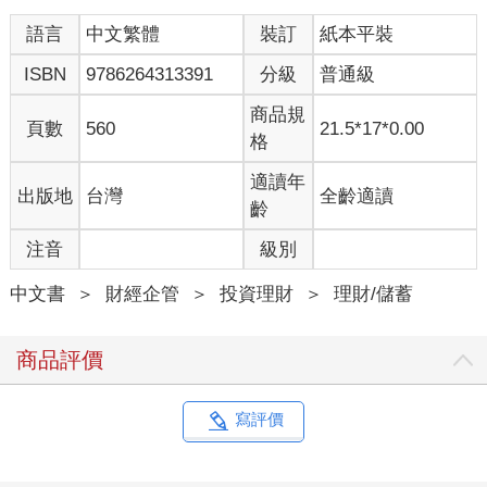
語言
中文繁體
裝訂
紙本平裝
ISBN
9786264313391
分級
普通級
商品規
頁數
560
21.5*17*0.00
格
適讀年
出版地
台灣
全齡適讀
齡
注音
級別
中文書
＞
財經企管
＞
投資理財
＞
理財/儲蓄
商品評價
寫評價