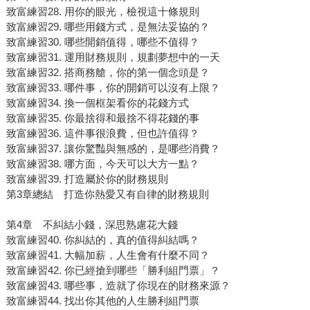
致富練習28. 用你的眼光，檢視這十條規則
致富練習29. 哪些用錢方式，是無法妥協的？
致富練習30. 哪些開銷值得，哪些不值得？
致富練習31. 運用財務規則，規劃夢想中的一天
致富練習32. 搭商務艙，你的第一個念頭是？
致富練習33. 哪件事，你的開銷可以沒有上限？
致富練習34. 換一個框架看你的花錢方式
致富練習35. 你最捨得和最捨不得花錢的事
致富練習36. 這件事很浪費，但也許值得？
致富練習37. 讓你驚豔與無感的，是哪些消費？
致富練習38. 哪方面，今天可以大方一點？
致富練習39. 打造屬於你的財務規則
第3章總結 打造你熱愛又有自律的財務規則
第4章 不糾結小錢，深思熟慮花大錢
致富練習40. 你糾結的，真的值得糾結嗎？
致富練習41. 大幅加薪，人生會有什麼不同？
致富練習42. 你已經搶到哪些「勝利組門票」？
致富練習43. 哪些事，造就了你現在的財務來源？
致富練習44. 找出你其他的人生勝利組門票