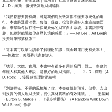
克里斯托弗．史蒂文森｜信用合作社主管協會資深副總裁
J．D．羅斯｜慢慢致富理財網編輯
「我們都想要變有錢，可是我們對於致富卻不懂要系統化的進
行。本書將透過消費、負債、儲蓄、投資到過好人生這幾個面
向，來幫助各位打造一個屬於你的財富自由系統。本書詼諧有
趣，但絕對能帶給你身歷其境的感受！」──Jet Lee，Jet Lee的
投資隨筆部落格版主
「這本書可以幫助讀者了解理財知識，讓金錢運用更有效率！」
──施雅棠，美股夢想家創辦人
「聰明、大膽、實用。本書中有很多有用的竅門，對二十多歲的
年輕人和其他人來說，是很好的理財指南。」──J．D．羅斯（J.
D. Roth），慢慢致富理財網編輯
「別讓輕狂、不羈的風格騙了你。本書從規劃預算、儲蓄、支出
到投資的個人理財決策，提供真材實料的有效建議。」──墨基爾
（Burton G. Malkiel），《漫步華爾街》（A Random Walk Down
Wall Street）作者