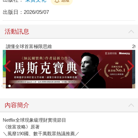
出版日：
2026/05/07
活動訊息
讀懂全球首富極限思維
2
內容簡介
Netflix全球現象級理財實境節目
《致富攻略》原著
＼風靡190國、數千萬觀眾熱議推薦／