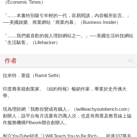
（Economic Times）
「……本書特別吸引年輕的一代，容易閱讀，內容暢所欲言。」
──美國娛樂、商業網站「商業內幕」（Business Insider）
「……我們最喜歡的個人理財網站之一。」──美國生活科技網站
「生活駭客」（Lifehacker）
作者
拉米特．塞提（Ramit Sethi）
印度裔美籍創業家、《紐約時報》暢銷作家，畢業於史丹佛大
學。
現為理財網「我教你變成有錢人」（iwillteachyoutoberich.com）
創辦人，該平台每月流量有25萬人次，也是有商業及教育線上協
作服務機構PBwork聯合創辦人。
創立YouTube頻道「I Will Teach You to Be Rich」，超過107萬名