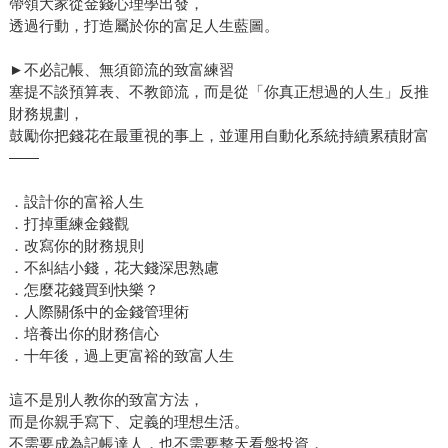
帶領大家從金錢心理學出發，
透過行動，打造屬於你的富足人生藍圖。
►不必記帳、無須節流的致富練習
塞提不談預算表、不教節流，而是從「你真正想過的人生」反推
財務規劃，
鼓勵你把錢花在最重視的事上，並運用自動化系統持續累積財富
——
．設計你的富裕人生
．打掉重練金錢觀
．改寫你的財務規則
．不糾結小錢，花大錢深思熟慮
．怎麼花錢買到快樂？
．人際關係中的金錢管理術
．培養出你的財務信心
．十年後，過上更富裕的致富人生
這不是別人教你的致富方法，
而是你親手寫下、定義的理想生活。
不需要成為記帳達人，也不需要整天看盤投資，