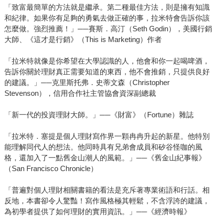
「致富最簡單的方法就是繼承。第二種最佳方法，則是擁有知識
和紀律。如果你有足夠的勇氣去做正確的事，拉米特會告訴你該
怎麼做。強烈推薦！」──賽斯．高汀（Seth Godin），美國行銷
大師、《這才是行銷》（This is Marketing）作者
「拉米特就像是你希望在大學認識的人，他會和你一起喝啤酒，
告訴你關於理財真正需要知道的東西，他不會推銷，只提供良好
的建議。」──克里斯托弗．史蒂文森（Christopher
Stevenson），信用合作社主管協會資深副總裁
「新一代的投資理財大師。」──《財富》（Fortune）雜誌
「拉米特．塞提是個人理財寫作界一顆冉冉升起的新星。他特別
能理解同代人的想法。他同時具有兄弟會成員和矽谷怪咖的風
格，還加入了一點舊金山潮人的風範。」──《舊金山紀事報》
（San Francisco Chronicle）
「普遍對個人理財相關書籍的看法是充斥著專業術語和行話。相
反地，本書卻令人驚豔！寫作風格極其輕鬆，不含浮誇的建議，
為初學者提供了如何理財的實用資訊。」──《經濟時報》