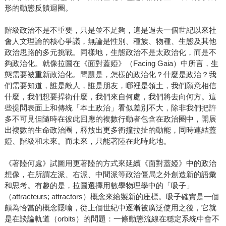
形的動態反饋迴圈。
階級政治不是不重要，只是並不足夠，這是過去一個世紀以來社
會人文理論的核心爭議，無論是性別、種族、物種、生態及其他
政治思路的多元挑戰。同樣地，生態政治不是太政治化，而是不
夠政治化。就像拉圖在《面對蓋婭》（Facing Gaia）中所言，生
態需要被重新政治化。問題是，怎樣的政治化？什麼是政治？我
們需要知道，誰是敵人，誰是朋友，哪裡是領土，我們願意相信
什麼，我們想要捍衛什麼，我們來自何處，我們將去向何方。這
些提問表面上和傳統「本土政治」看似差別不大，除非我們把許
多不可見但隨時在彼此回應的複數行動者包含在政治圈中，開展
出複數的生命政治圈，釋放出更多衝撞拉扯的動能，同時連結蓋
婭、階級和未來。而未來，只能著陸在此時此地。
《著陸何處》試圖用更著陸的方式來延續《面對蓋婭》中的政治
想像，在所謂左派、右派、中間派等政治僵局之外創造新的語彙
和思考。有趣的是，拉圖選擇用數學物理學中的「吸子」
（attracteurs; attractors）概念來繪製新的座標。吸子確實是一個
頗為恰當的概念隱喻，從上個世紀中逐漸被廣泛使用之後，它就
是在談論軌道（orbits）的問題：一條動態流線在穩定系統中會不