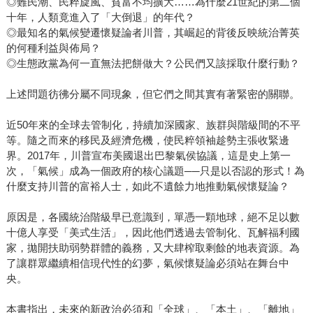
◎難民潮、民粹旋風、貧富不均擴大……為什麼21世紀的第二個
十年，人類竟進入了「大倒退」的年代？
◎最知名的氣候變遷懷疑論者川普，其崛起的背後反映統治菁英
的何種利益與佈局？
◎生態政黨為何一直無法把餅做大？公民們又該採取什麼行動？
上述問題彷彿分屬不同現象，但它們之間其實有著緊密的關聯。
近50年來的全球去管制化，持續加深國家、族群與階級間的不平
等。隨之而來的移民及經濟危機，使民粹領袖趁勢主張收緊邊
界。2017年，川普宣布美國退出巴黎氣侯協議，這是史上第一
次，「氣候」成為一個政府的核心議題──只是以否認的形式！為
什麼支持川普的富裕人士，如此不遺餘力地推動氣候懷疑論？
原因是，各國統治階級早已意識到，單憑一顆地球，絕不足以數
十億人享受「美式生活」，因此他們透過去管制化、瓦解福利國
家，拋開扶助弱勢群體的義務，又大肆榨取剩餘的地表資源。為
了讓群眾繼續相信現代性的幻夢，氣候懷疑論必須站在舞台中
央。
本書指出，未來的新政治必須和「全球」、「本土」、「離地」