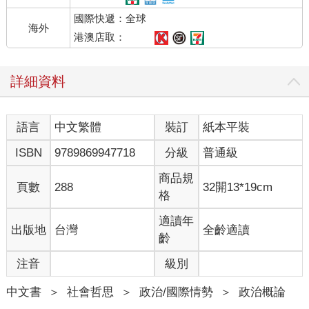
國際快遞：全球
海外
港澳店取：
詳細資料
語言
中文繁體
裝訂
紙本平裝
ISBN
9789869947718
分級
普通級
商品規
頁數
288
32開13*19cm
格
適讀年
出版地
台灣
全齡適讀
齡
注音
級別
中文書
＞
社會哲思
＞
政治/國際情勢
＞
政治概論