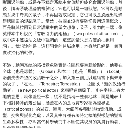
斷回返的點，或是在不穩定系統中會偏離但終究會回返的點，然
後，隨著系統理論的複雜化，它也可以是一組狀態。它可以是動
態系統中奇異的吸子，不再固著或限定，它也可以是旋繞出蝴蝶
翅膀圖案的混亂吸子。當然，拉圖並沒有要確切援用這個概念，
而是將其拉回到日常語彙中的望文想像，吸子，引力的一端，像
英譯本中所說的「有吸引力的兩極」（two poles of attraction），
或中譯本遵循法文版中強調的「這些詞彙只是方便的抽象用
詞」。我想說的是，這類詞彙的跨域改用，本身就已經是一個再
度政治化的動作。
不過，動態系統的拓樸意象確實是拉圖想要重新繪製的。他要在
全球（也是球體）（Global）和本土（也是「局部」）（Local）
兩個失去希望的政治吸子之外，加入第三個足以連結當下與未來
的吸子，「在地」（Terrestre; Terrestrial）。拉圖以「新的政治行
動者」（a new political actor）來稱呼這個吸子。其在字根上有大
地的意思，就像蓋婭一樣，從不是指稱一整個地球，而是地表上
下相對稀薄的幾公里，涵蓋在內的是地質學家稱為臨界區
（critical zones）的岩石、海川、大氣等各種動態物質流動、成
型、交換與變化之處，以及其中各種有著特定棲地與樣態的豐富
生命多樣性，亦即當代科學研究中不斷使其現身的異質行動者、
生命觀點和政治力量。