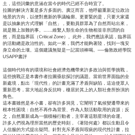
土，這些詞彙的意涵在當今的時代已經不合時宜了。
拉圖的解決方案是多方多面的。廣泛而言，他呼籲重新定位政治
地景的方向，以便對應新的爭議輪廓。更要緊的是，只要大家還
是以抽象的方式理解「自然」，要動員群眾為了自然而站出來，
就是難上加難的事。……維繫人類生命的生物相並非所謂的自
然，而是臨界區（Critical Zone）。此外，我們應該承認，臨界區
的活動總是政治性的。如此一來，我們才能夠著陸，找到一塊安
身立命的土壤。這個建議無疑是一記當頭棒喝。──倫敦政經學院
USAPP書評
這個時代特有的環境和社會經濟危機帶來許多政治與哲學挑戰，
這些挑戰正是本書作者拉圖亟欲探討的議題。當前世界面臨的全
新處境，點出「現代性」的計畫充滿了矛盾與缺陷，這迫使眾人
重新思考，當大地起身反抗時，棲居於其上的人類社會所扮演的
角色。
這本書雖然是本小書，卻有許多洞見，它闡明了氣候變遷帶來的
根本性困境：自然不再作為背景、作為人類活動取用的資源；反
之，自然重新成為一個積極行動者，主宰著這顆星球的命運。
許多人們視為理所當然的歷史時刻，《著陸何處》都以生動且令
人信服的方式提出疑問。針對充斥矛盾與瑕疵的現代性計畫，拉