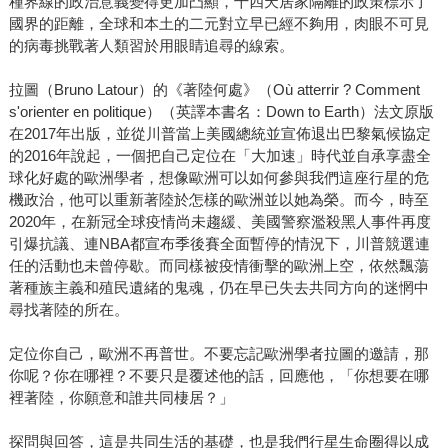
種界線的政治意義變得更加凸顯，十四天居家隔離的政策標示了
國界的距離，全球和本土的二元對立早已經不夠用，肉眼不可見
的病毒挑戰著人類習於用眼睛追尋的線索。
拉圖（Bruno Latour）的《著陸何處》（Où atterrir ? Comment
s'orienter en politique）（英譯本書名：Down to Earth）法文原版
在2017年出版，並從川普當上美國總統並宣佈退出巴黎氣候協定
的2016年說起，一個把自己定位在「大加速」時代並自承享盡全
球化好處的歐洲學者，想像歐洲可以如何參與我們這座行星的危
機政治，他可以重新著陸於怎樣的歐洲並以她為榮。而今，時至
2020年，在新冠全球疫情尚未趨緩、美國警察濫殺黑人事件再度
引爆抗議、連NBA都宣布季後賽全面暫停的情況下，川普競選連
任的活動也未曾停歇。而同樣被疫情衝擊的歐洲上空，依然飄蕩
著種族主義和殖民遺緒的鬼魂，仍在早已失去共同方向的迷惘中
尋找著陸的所在。
定位你自己，歐洲不再普世。不要忘記歐洲學者拉圖的邀請，那
你呢？你在哪裡？不要只是覆述他的話，回應他，「你想要在哪
裡著陸，你願意和誰共同棲居？」
探問與回答，這是共同生活的基礎，也是我們行星生命圈得以成