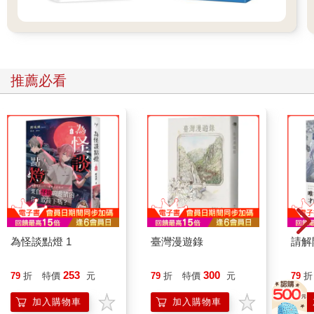
推薦必看
為怪談點燈 1
臺灣漫遊錄
請解
253
300
79
折
特價
元
79
折
特價
元
79
折
加入購物車
加入購物車