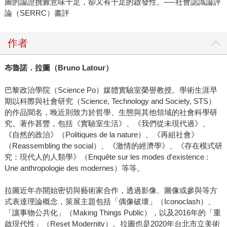
圖的論證挑釁意味十足，卻又有十足的啟發性。──社會認識論評
論（SERRC）書評
作者
布魯諾．拉圖（
Bruno Latour
）
巴黎政治學院（Science Po）媒體實驗室榮譽教授。學術生涯早
期以科際與社會研究（Science, Technology and Society, STS）
的作品聞名，晚近則致力於哲學、生態與其他領域的社會科學研
究。著作甚豐，包括《實驗室生活》、《我們從未現代過》、
《自然的政治》（Politiques de la nature）、《再組社會》
（Reassembling the social）、《激情的經濟學》、《存在模式研
究：現代人的人類學》（Enquête sur les modes d'existence :
Une anthropologie des modernes）等等。
拉圖近年亦開始密切與藝術家合作，透過影像、圖像或參與等方
式表達理論概念，策展主題包括「偶像破壞」（Iconoclash）、
「讓事物公共化」（Making Things Public），以及2016年的「重
啟現代性」（Reset Modernity）。拉圖也是2020年台北市立美術