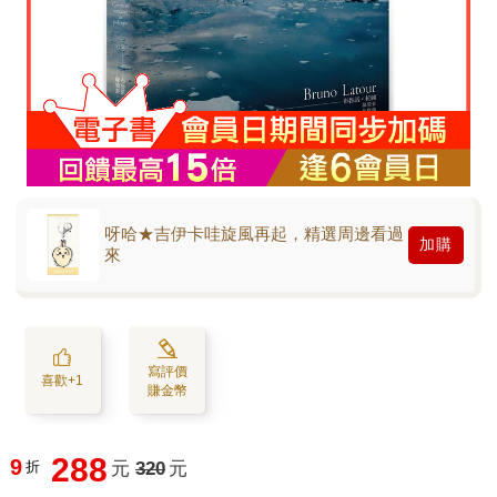
呀哈★吉伊卡哇旋風再起，精選周邊看過
加購
來
寫評價
喜歡+1
賺金幣
288
9
折
元
320
元