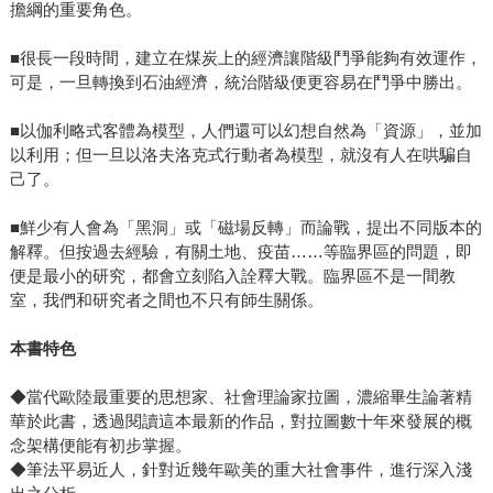
擔綱的重要角色。
■很長一段時間，建立在煤炭上的經濟讓階級鬥爭能夠有效運作，
可是，一旦轉換到石油經濟，統治階級便更容易在鬥爭中勝出。
■以伽利略式客體為模型，人們還可以幻想自然為「資源」，並加
以利用；但一旦以洛夫洛克式行動者為模型，就沒有人在哄騙自
己了。
■鮮少有人會為「黑洞」或「磁場反轉」而論戰，提出不同版本的
解釋。但按過去經驗，有關土地、疫苗……等臨界區的問題，即
便是最小的研究，都會立刻陷入詮釋大戰。臨界區不是一間教
室，我們和研究者之間也不只有師生關係。
本書特色
◆當代歐陸最重要的思想家、社會理論家拉圖，濃縮畢生論著精
華於此書，透過閱讀這本最新的作品，對拉圖數十年來發展的概
念架構便能有初步掌握。
◆筆法平易近人，針對近幾年歐美的重大社會事件，進行深入淺