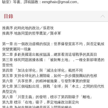
驗室》等書。譯稿賜教：eengthaix@gmail.com。
目錄
推薦序 此時此地的政治／張君玫
推薦序 地族同盟的哲學鷹架／龔卓軍
第一章 出一個政治虛構的假說：世界爆發貧富不均，與否定氣候
突變實屬同一現象
第二章 多虧美國退出氣候協議，總算看清這場戰爭的真面目
第三章 移民問題困擾各國：「被剝奪土地」，一種全新卻壞透的
普世性
第四章 「加法全球化」與「減法全球化」截然不同
第五章 支持全球化的上層階級，如何一步步擺脫團結的包袱
第六章 「共享世界」的精神被拋棄，引發對事實的懷疑
第七章 第三個端點出現，挑戰「全球」與「本土」之間的現代性
典型定向
第八章 「川普主義」的發明，標示了第四顆吸子「離地」
第九章 標示「在地」吸子，界定地緣政治新定向
第十章 為何生態政治總是跟不上問題的腳步