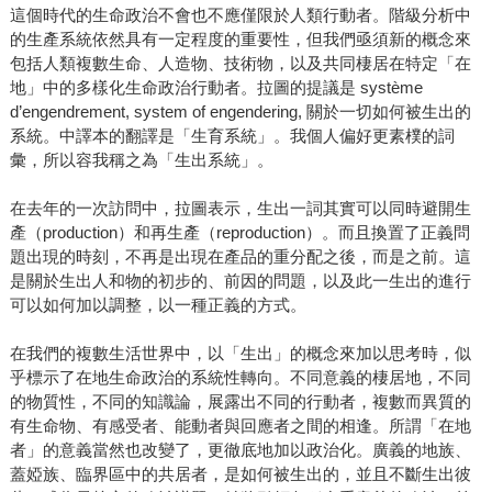
這個時代的生命政治不會也不應僅限於人類行動者。階級分析中
的生產系統依然具有一定程度的重要性，但我們亟須新的概念來
包括人類複數生命、人造物、技術物，以及共同棲居在特定「在
地」中的多樣化生命政治行動者。拉圖的提議是 système
d’engendrement, system of engendering, 關於一切如何被生出的
系統。中譯本的翻譯是「生育系統」。我個人偏好更素樸的詞
彙，所以容我稱之為「生出系統」。
在去年的一次訪問中，拉圖表示，生出一詞其實可以同時避開生
產（production）和再生產（reproduction）。而且換置了正義問
題出現的時刻，不再是出現在產品的重分配之後，而是之前。這
是關於生出人和物的初步的、前因的問題，以及此一生出的進行
可以如何加以調整，以一種正義的方式。
在我們的複數生活世界中，以「生出」的概念來加以思考時，似
乎標示了在地生命政治的系統性轉向。不同意義的棲居地，不同
的物質性，不同的知識論，展露出不同的行動者，複數而異質的
有生命物、有感受者、能動者與回應者之間的相逢。所謂「在地
者」的意義當然也改變了，更徹底地加以政治化。廣義的地族、
蓋婭族、臨界區中的共居者，是如何被生出的，並且不斷生出彼