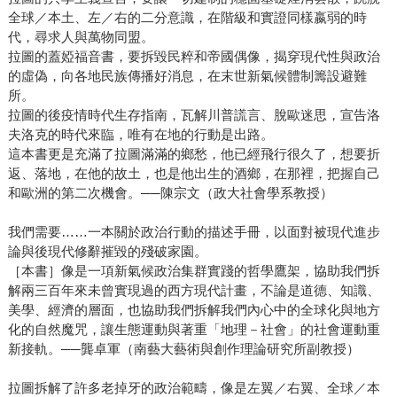
全球／本土、左／右的二分意識，在階級和實證同樣嬴弱的時
代，尋求人與萬物同盟。
拉圖的蓋婭福音書，要拆毀民粹和帝國偶像，揭穿現代性與政治
的虛偽，向各地民族傳播好消息，在末世新氣候體制籌設避難
所。
拉圖的後疫情時代生存指南，瓦解川普謊言、脫歐迷思，宣告洛
夫洛克的時代來臨，唯有在地的行動是出路。
這本書更是充滿了拉圖滿滿的鄉愁，他已經飛行很久了，想要折
返、落地，在他的故土，也是他出生的酒鄉，在那裡，把握自己
和歐洲的第二次機會。──陳宗文（政大社會學系教授）
我們需要……一本關於政治行動的描述手冊，以面對被現代進步
論與後現代修辭摧毀的殘破家園。
［本書］像是一項新氣候政治集群實踐的哲學鷹架，協助我們拆
解兩三百年來未曾實現過的西方現代計畫，不論是道德、知識、
美學、經濟的層面，也協助我們拆解我們內心中的全球化與地方
化的自然魔咒，讓生態運動與著重「地理－社會」的社會運動重
新接軌。──龔卓軍（南藝大藝術與創作理論研究所副教授）
拉圖拆解了許多老掉牙的政治範疇，像是左翼／右翼、全球／本