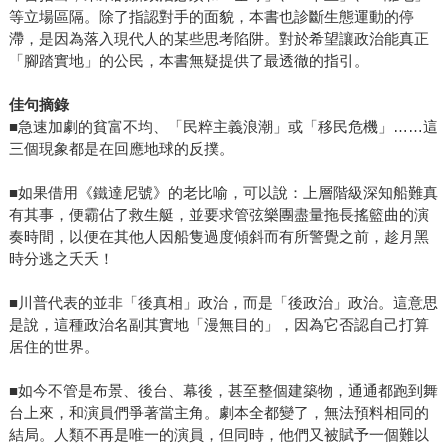
等立場區隔。除了指認對手的面貌，本書也診斷生態運動的停
滯，是因為落入現代人的某些思考陷阱。對於希望讓政治能真正
「腳踏實地」的公民，本書無疑提供了最透徹的指引。
佳句摘錄
■急速加劇的貧富不均、「民粹主義浪潮」或「移民危機」……這
三個現象都是在回應地球的反撲。
■如果借用《鐵達尼號》的老比喻，可以說：上層階級深知船難真
有其事，便霸佔了救生艇，並要求管弦樂團盡量拖長搖籃曲的演
奏時間，以便在其他人因船隻過度傾斜而有所警覺之前，趁月黑
時分逃之夭夭！
■川普代表的並非「後真相」政治，而是「後政治」政治。這意思
是說，這種政治名副其實地「漫無目的」，因為它否認自己打算
居住的世界。
■如今不管是布景、後台、幕後，甚至整個建築物，通通都跑到舞
台上來，和演員們爭著當主角。劇本全都變了，無法預料相同的
結局。人類不再是唯一的演員，但同時，他們又被賦予一個難以