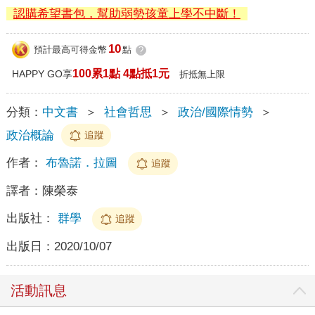
認購希望書包，幫助弱勢孩童上學不中斷！
10
預計最高可得金幣
點
?
100累1點 4點抵1元
HAPPY GO享
折抵無上限
分類：
中文書
＞
社會哲思
＞
政治/國際情勢
＞
政治概論
追蹤
作者：
布魯諾．拉圖
追蹤
譯者：
陳榮泰
出版社：
群學
追蹤
出版日：
2020/10/07
活動訊息