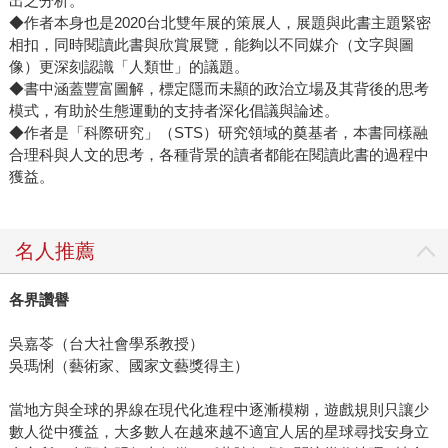
出之分析。
◆作者本身也是2020台北雙年展的策展人，展題與此書主題緊密
相扣，同時閱讀此書與欣賞展覽，能夠以不同媒介（文字與圖
像）更深刻認識「人類世」的議題。
◆書中涵蓋豐富圖解，標定隱而未顯的政治立場及其背後的思考
模式，有助於生態運動的支持者深化倡議與論述。
◆作者是「科際研究」（STS）研究領域的奠基者，本書同樣融
合理科與人文的思考，各種背景的讀者都能在閱讀此書的過程中
獲益。
名人推薦
各界讚譽
吳嘉苓（台大社會學系教授）
吳瑪悧（藝術家、國家文藝獎得主）
當地方與全球的界線在現代化進程中逐漸模糊，遊戲規則只讓少
數人從中獲益，大多數人在越來越不適宜人居的星球尋找安身立