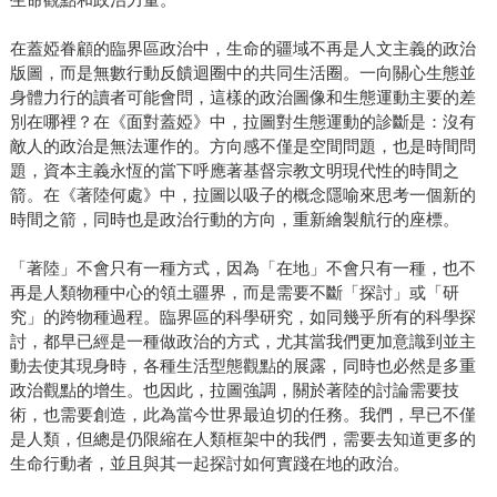
在蓋婭眷顧的臨界區政治中，生命的疆域不再是人文主義的政治
版圖，而是無數行動反饋迴圈中的共同生活圈。一向關心生態並
身體力行的讀者可能會問，這樣的政治圖像和生態運動主要的差
別在哪裡？在《面對蓋婭》中，拉圖對生態運動的診斷是：沒有
敵人的政治是無法運作的。方向感不僅是空間問題，也是時間問
題，資本主義永恆的當下呼應著基督宗教文明現代性的時間之
箭。在《著陸何處》中，拉圖以吸子的概念隱喻來思考一個新的
時間之箭，同時也是政治行動的方向，重新繪製航行的座標。
「著陸」不會只有一種方式，因為「在地」不會只有一種，也不
再是人類物種中心的領土疆界，而是需要不斷「探討」或「研
究」的跨物種過程。臨界區的科學研究，如同幾乎所有的科學探
討，都早已經是一種做政治的方式，尤其當我們更加意識到並主
動去使其現身時，各種生活型態觀點的展露，同時也必然是多重
政治觀點的增生。也因此，拉圖強調，關於著陸的討論需要技
術，也需要創造，此為當今世界最迫切的任務。我們，早已不僅
是人類，但總是仍限縮在人類框架中的我們，需要去知道更多的
生命行動者，並且與其一起探討如何實踐在地的政治。