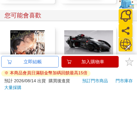
您可能會喜歡
立即結帳
加入購物車
※ 本商品會員日滿額金幣加碼回饋最高15倍
預計 2026/08/14 出貨
購買後進貨
預訂門市商品
門市庫存
【電子書】觸摸你的夜
【預購27年5月暫定】
【P
大量採購
晚～與你同行的夜晚～
threeMega閃電霹靂車
3.0
(番外篇)
VA Hi-SPEC UNITED
藍 
39
16980
特價
元
特價
元
95
折
阿斯拉 G.S.X RS
SIREN 黑色限定
電子書
加入購物車
訂購/退換貨須知