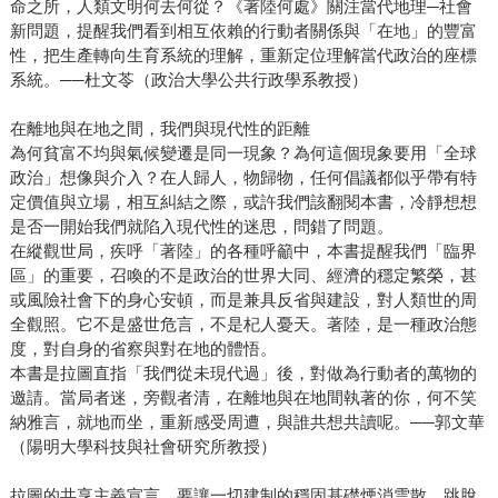
命之所，人類文明何去何從？《著陸何處》關注當代地理─社會
新問題，提醒我們看到相互依賴的行動者關係與「在地」的豐富
性，把生產轉向生育系統的理解，重新定位理解當代政治的座標
系統。──杜文苓（政治大學公共行政學系教授）
在離地與在地之間，我們與現代性的距離
為何貧富不均與氣候變遷是同一現象？為何這個現象要用「全球
政治」想像與介入？在人歸人，物歸物，任何倡議都似乎帶有特
定價值與立場，相互糾結之際，或許我們該翻閱本書，冷靜想想
是否一開始我們就陷入現代性的迷思，問錯了問題。
在縱觀世局，疾呼「著陸」的各種呼籲中，本書提醒我們「臨界
區」的重要，召喚的不是政治的世界大同、經濟的穩定繁榮，甚
或風險社會下的身心安頓，而是兼具反省與建設，對人類世的周
全觀照。它不是盛世危言，不是杞人憂天。著陸，是一種政治態
度，對自身的省察與對在地的體悟。
本書是拉圖直指「我們從未現代過」後，對做為行動者的萬物的
邀請。當局者迷，旁觀者清，在離地與在地間執著的你，何不笑
納雅言，就地而坐，重新感受周遭，與誰共想共讀呢。──郭文華
（陽明大學科技與社會研究所教授）
拉圖的共享主義宣言，要讓一切建制的穩固基礎煙消雲散，跳脫