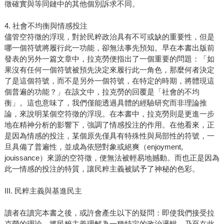
徵確實與等同鏈中的其他個別訴求不同。
4. 社會不均衡與情感投注
儘管空符徵的浮現，對於民粹政治具有不可或缺的重要性，但是
哪一個符號將履行此一功能，卻無法事先預知。早在本書出版前
發表的另外一篇文章中，拉克勞便指出了一個重要的問題：「如
果沒有任何一個符號被預先決定來履行此一角色，那麼何者決定
了是這個符號，而不是另外一個符號，在特定的時期，將體現這
個普遍的功能？」在該文中，拉克勞的回覆是「社會的不均
衡」。這也意味了，我們僅能透過具體的經驗研究而非理論推
論，來說明某個空符徵的浮現。在本書中，拉克勞則是更進一步
地在精神分析的影響下，強調了情感投注的作用。在他看來，正
是因為情感的投注，某個原先僅具有特殊性與局部性的符號，一
旦具備了普遍性，並成為依戀對象或絕爽（enjoyment,
jouissance）來源的空符徵，便無法被輕易地撼動。而也正是因為
此一情感的投注的特質，讓民粹主義被賦予了神秘的色彩。
III. 民粹主義與基進民主
讀者在讀完本書之後，或許會產生以下的疑問：即使我們接受拉
克勞的理論，將民粹主義理解為一種特定的政治邏輯，乃至在此