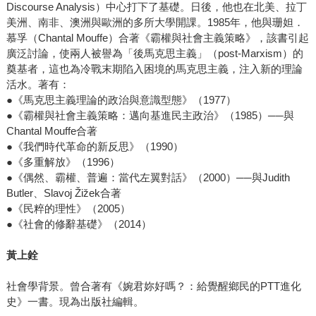
Discourse Analysis）中心打下了基礎。日後，他也在北美、拉丁
美洲、南非、澳洲與歐洲的多所大學開課。1985年，他與珊妲．
慕孚（Chantal Mouffe）合著《霸權與社會主義策略》，該書引起
廣泛討論，使兩人被譽為「後馬克思主義」（post-Marxism）的
奠基者，這也為冷戰末期陷入困境的馬克思主義，注入新的理論
活水。著有：
●《馬克思主義理論的政治與意識型態》（1977）
●《霸權與社會主義策略：邁向基進民主政治》（1985）──與
Chantal Mouffe合著
●《我們時代革命的新反思》（1990）
●《多重解放》（1996）
●《偶然、霸權、普遍：當代左翼對話》（2000）──與Judith
Butler、Slavoj Žižek合著
●《民粹的理性》（2005）
●《社會的修辭基礎》（2014）
黃上銓
社會學背景。曾合著有《婉君妳好嗎？：給覺醒鄉民的PTT進化
史》一書。現為出版社編輯。