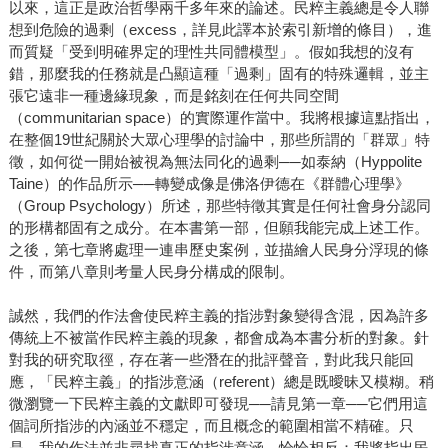
以來，這正是政治哲學兩千多年來的論述。民粹主義總是令人聯
想到危險的過剩（excess，詳見此譯本於索引新增的條目），進
而質疑「受到明確界定的理性共同體模型」。假如我想的沒有
錯，那麼我的任務就是凸顯這種「過剩」固有的特殊邏輯，並主
張它遠非一種邊緣現象，而是銘刻在任何共同空間
（communitarian space）的實際運作當中。我將根據這點指出，
在整個19世紀關於大眾心理學的討論中，那些所謂的「群眾」特
徵，如何從一開始被視為無法同化的過剩──如泰納（Hyppolite
Taine）的作品所示──轉變成像是佛洛伊德在《群體心理學》
（Group Psychology）所述，那些特徵其實是任何社會身分認同
的形構都固有之成分。在本書第一部，但願我能完成上述工作。
之後，第七章將處理一連串歷史案例，並描繪人民身分浮現的條
件，而第八章則考量人民身分構成的限制。
誠然，我們的作法會使民粹主義的指涉對象變得含混，因為許多
傳統上不被當作民粹主義的現象，都會成為本書分析的對象。針
對我的研究取徑，存在著一些潛在的批評聲音，對此我只能回
應，「民粹主義」的指涉意涵（referent）總是既曖昧又模糊。稍
微瀏覽一下民粹主義的文獻即可發現──請見第一章──它們用這
個詞所指涉的內涵並不穩定，而且概念的範圍相當不精確。只
是，我的作法並非尋找真正的指涉意涵，恰恰相反：我將指出民