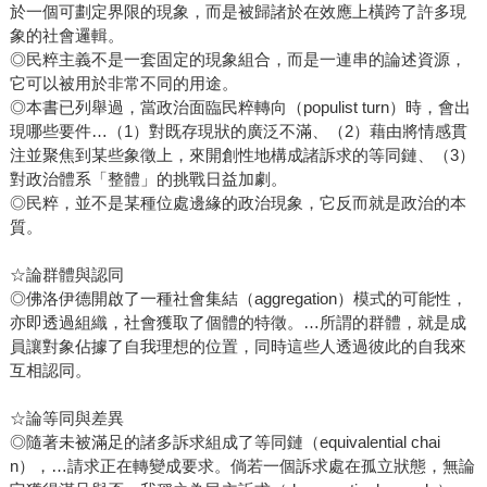
於一個可劃定界限的現象，而是被歸諸於在效應上橫跨了許多現
象的社會邏輯。
◎民粹主義不是一套固定的現象組合，而是一連串的論述資源，
它可以被用於非常不同的用途。
◎本書已列舉過，當政治面臨民粹轉向（populist turn）時，會出
現哪些要件…（1）對既存現狀的廣泛不滿、（2）藉由將情感貫
注並聚焦到某些象徵上，來開創性地構成諸訴求的等同鏈、（3）
對政治體系「整體」的挑戰日益加劇。
◎民粹，並不是某種位處邊緣的政治現象，它反而就是政治的本
質。
☆論群體與認同
◎佛洛伊德開啟了一種社會集結（aggregation）模式的可能性，
亦即透過組織，社會獲取了個體的特徵。…所謂的群體，就是成
員讓對象佔據了自我理想的位置，同時這些人透過彼此的自我來
互相認同。
☆論等同與差異
◎隨著未被滿足的諸多訴求組成了等同鏈（equivalential chai
n），…請求正在轉變成要求。倘若一個訴求處在孤立狀態，無論