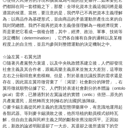
◎使得人民身分的浮現和擴展成為可能的歷史條件…如果要把它
們都歸在同一套標籤之下，那麼：全球化資本主義這個詞將是最
適當的候選。當然，要注意的是，我們早已不再把資本主義理解
為：以商品作為基礎形式，並由商品的矛盾運動所產生出來的自
我封閉總體。我們不能再把資本主義僅僅理解為一種經濟現實，
而是要把它看成一個複合體，其中，經濟、政治、軍事、技術等
決定機制（determination），它們各自擁有自身的邏輯以及某種
程度上的自主性，並且均參與到整體運動的決定機制之中。
☆論左翼－右翼光譜
◎隨著共產黨勢力衰退，以及中央執政體系建立後，人們卻發現
社會主義及其合作者，跟戴高樂主義原來並無太大差別，這導致
左右之分顯得愈來愈模糊。但是，對於基進抗議投票的需求還是
存在，因此當左翼符徵背棄了「〔渴望〕社會劃分的陣營」，右
翼符徵就順勢佔據了它。人們對於表達社會劃分的本體論（ontolo
gical）需求，已勝過對於左翼論述的實體（ontic）依戀…原先的
共產黨選民，居然轉而支持[極右的法國]民族陣線。
◎麥卡錫主義從民粹主義的意識型態彈藥庫中，有意識地運用起
各類武器。等到麥卡錫潰敗之後，他所培植的動員模式頓時瓦
解，但自由主義與民粹主義之間的斷裂依舊沒能弭平。正因如
此，新政的論述明顯退卻了一大步。其退卻之後所遺留下的空