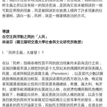
粹主義之所以沒有統一的指涉意涵，是因為它並未被歸諸於一個
可劃定界限的現象，而是被歸諸於在效應上橫跨了許多現象的社
會邏輯。講白一點，民粹，就是一種建構政治的方式。
導讀
在空泛與浮動之間的「人民」
林淑芬（國立陽明交通大學社會與文化研究所教授）
I. 「民粹主義」大爆發！？
在以「民粹」指稱各種性質不同的政治現象尚未蔚為流行之前，
這個詞彙最常讓人聯想到的是十九世紀末的俄國民粹派與美國人
民黨，或者阿根廷的裴隆主義（Peronism），以及當代少數試圖
跳脫傳統政黨政治框架、直接訴諸選民的西方政治人物。晚近隨
著英國通過脫歐公投與川普當選美國總統，希臘、義大利、匈牙
利、波蘭等歐洲國家的右翼政治人物，在經濟危機與難民危機的
脈絡下，相繼提出排外、違反憲政法治與人權的政策，以及引發
激烈衝突的西班牙加泰隆尼亞地區獨立公投等事件的發生，有越
來越多的西方評論家主張，宛如民主闇影的民粹主義，在過去的