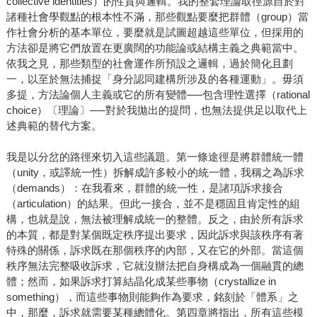
collective identities）的性質與邏輯。我的整套理論取徑源自於對
諸種社會學觀點的根本性不滿，那些觀點要麼把群體（group）當
作社會分析的基本單位，要麼就是試圖超越這些單位，但採用的
方法卻是將它們放置在更廣闊的功能論或結構主義之典範當中。
依我之見，那些類型的社會運作所預設之邏輯，過於簡化且劃
一，以至於無法捕捉「身分認同建構所涉及的各種運動」。毋須
多提，方法論個人主義或它的所有變體──包含理性選擇（rational
choice）〔理論〕──對於我拋出的提問，也無法提供足以取代上
述典範的替代方案。
我是以分岔的路徑來切入這些議題。第一條途徑是將群體統一體
（unity，或譯統一性）拆解成許多較小的統一體，我稱之為訴求
（demands）：在我看來，群體的統一性，是諸項訴求接合
（articulation）的結果。但此一接合，並不是穩固且肯定性的組
構，也就是說，無法被理解成統一的整體。反之，由於所有訴求
的本質，都是對某個既定秩序提出要求，因此訴求與該秩序有著
特殊的關係，訴求既在那個秩序的內部，又在它的外部。當這個
秩序無法完整吸收訴求，它就沒辦法把自身構成為一個融貫的總
體；然而，如果訴求打算結晶化成某些事物（crystallize in
something），而這些事物則能夠作為要求，銘刻於「體系」之
中，那麼，訴求就需要某種總體化。第四章將指出，所有這些模