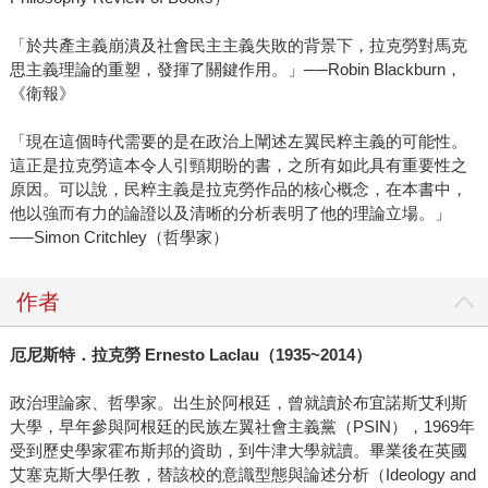
「於共產主義崩潰及社會民主主義失敗的背景下，拉克勞對馬克
思主義理論的重塑，發揮了關鍵作用。」──Robin Blackburn，
《衛報》
「現在這個時代需要的是在政治上闡述左翼民粹主義的可能性。
這正是拉克勞這本令人引頸期盼的書，之所有如此具有重要性之
原因。可以說，民粹主義是拉克勞作品的核心概念，在本書中，
他以強而有力的論證以及清晰的分析表明了他的理論立場。」
──Simon Critchley（哲學家）
作者
厄尼斯特．拉克勞 Ernesto Laclau（1935~2014）
政治理論家、哲學家。出生於阿根廷，曾就讀於布宜諾斯艾利斯
大學，早年參與阿根廷的民族左翼社會主義黨（PSIN），1969年
受到歷史學家霍布斯邦的資助，到牛津大學就讀。畢業後在英國
艾塞克斯大學任教，替該校的意識型態與論述分析（Ideology and