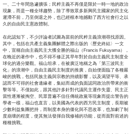
一、二十年間急遽擴張；民粹主義不再僅是限於一時一地的政治
現象，而是一種全球趨勢，除了導致眾多新興民主國家的民主化
遲滯不前，乃至倒退之外，也已經根本地撼動了西方社會行之以
久的自由民主憲政體制。
在此認知下，不少評論者試圖為當前的民粹主義浪潮尋找原因。
其中，包括在共產主義集團解體之際出版的〈歷史終結〉一文
中，宣稱自由主義民主大獲全勝的福山（Francis Fukuyama），
在晚近的著作中，也不得不修正其早年對於自由主義民主制度全
球化的過分樂觀。福山坦承，在被廣泛地稱之為「第三波民主
化」的浪潮中，自由主義民主制度的推廣，自始便面臨了各種嚴
峻的挑戰，包括民族主義與宗教的持續影響，以及渴望平等、承
認而不可得的社會邊緣者，集結而成的負面認同政治所帶來的衝
擊等等。不僅如此，跟其他許多針對代議民主運作失靈、民主正
當性逐漸被掏空、民眾普遍不信任傳統政黨等現象而提出警告的
學者一樣，福山也直言，以美國為代表的西方民主制度，長期被
少數利益集團把持，而制度本身的僵化與不思改革，也加劇了制
度崩壞的程度，使其無法發揮自我修補的功能，從而面對前述的
種種挑戰。