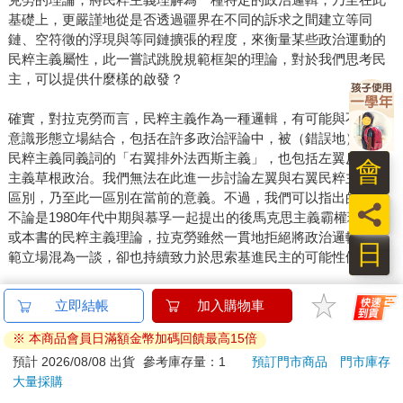
基礎上，更嚴謹地從是否透過疆界在不同的訴求之間建立等同
鏈、空符徵的浮現與等同鏈擴張的程度，來衡量某些政治運動的
民粹主義屬性，此一嘗試跳脫規範框架的理論，對於我們思考民
主，可以提供什麼樣的啟發？
確實，對拉克勞而言，民粹主義作為一種邏輯，有可能與不同的
意識形態立場結合，包括在許多政治評論中，被（錯誤地）當成
民粹主義同義詞的「右翼排外法西斯主義」，也包括左翼反資本
會
主義草根政治。我們無法在此進一步討論左翼與右翼民粹主義的
區別，乃至此一區別在當前的意義。不過，我們可以指出的是，
員
不論是1980年代中期與慕孚一起提出的後馬克思主義霸權理論，
或本書的民粹主義理論，拉克勞雖然一貫地拒絕將政治邏輯與規
日
範立場混為一談，卻也持續致力於思索基進民主的可能性條件。
如果畫出疆界、建立等同鏈與空符徵的浮現，是民粹主義的關
鍵，那麼拉克勞理論中的另外一個重要的概念「浮動符徵」
（floating signifier），亦即，可以與不同乃至對立的內容連結的符
徵，即是拉克勞為我們思考民粹主義與民主兩者之間的關係，所
提供的重要提示。對其而言，等同鏈是等同邏輯與差異邏輯持續
交互作用的動態產物。在不同的情況下，例如，既有的疆界與等