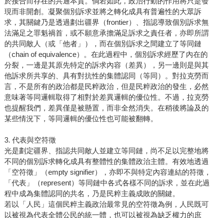
於接合而存在的共通本質。倘若如此，政治行動的作用將只是發
現而非開創。凝聚個別訴求並將之轉化成具有普遍性的大眾訴
求，其關鍵乃是透過劃出疆界（frontier）、指認導致個別訴求無
法滿足之罪魁禍首，或不願意承擔滿足訴求之責任者，亦即所謂
的共同敵人（或「他者」），而在個別訴求之間建立了等同鏈
（chain of equivalence）。在此過程中，個別訴求經歷了內在的
分裂，一邊是其原先特定的訴求內容（差異），另一邊則是與其
他訴求所共享的、具有對抗性的集體認同（等同）。對拉克勞而
言，不是所有的政治都是民粹政治，但是民粹政治的發生，必然
意味著等同邏輯取得了相對於差異邏輯的優位性。不過，拉克勞
也提醒我們，差異僅是被懸置，而非全然消失。在稍後將論及的
某些情況下，等同邏輯的優位性也可能被翻轉。
3. 代表與空符徵
光是劃定疆界、指認共同敵人並建立等同鏈，尚不足以完整地將
不同的個別訴求轉化成具有整體性的集體政治主體。有效地透過
「空符徵」（empty signifier），亦即不與特定內容連結的符徵，
「代表」（represent）等同鏈中各式各樣不同的訴求，並在此過
程中成為集體認同的共名，乃是民粹主義成敗的關鍵。
若以「人民」這個民粹主義政治最常見的空符徵為例，人民既可
以被視為代表全體公民的統一體，也可以被視為缺乏權力的庶