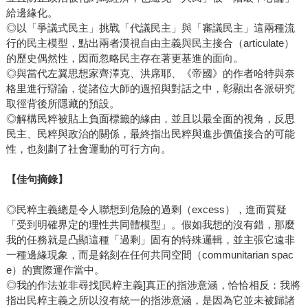
給邊緣化。
◎以「爭議式民主」挑戰「代議民主」與「審議民主」這兩種流
行的民主模型，點出兩者漠視自由主義與民主接合（articulate）
的歷史偶然性，因而忽略民主存在著更基進的面向。
◎與當代左翼思想家齊澤克、洪席耶、《帝國》的作者哈特與奈
格里進行辯論，從諸位大師的過招與對話之中，彰顯出各派研究
取徑背後所隱藏的預設。
◎解構民粹被貼上負面標籤的緣由，並且以最全面的視角，反思
民主、民粹與政治的關係，最終指出民粹與進步價值接合的可能
性，也刻劃了社會運動的可行方向。
【佳句摘錄】
◎民粹主義總是令人聯想到危險的過剩（excess），進而質疑
「受到明確界定的理性共同體模型」。假如我想的沒有錯，那麼
我的任務就是凸顯這種「過剩」固有的特殊邏輯，並主張它遠非
一種邊緣現象，而是銘刻在任何共同空間（communitarian spac
e）的實際運作當中。
◎我的作法並非尋找[民粹主義]真正的指涉意涵，恰恰相反：我將
指出民粹主義之所以沒有統一的指涉意涵，是因為它並未被歸諸