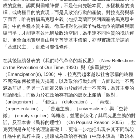
成的意義、認同與霸權陣營，不是任何先驗本質、永恆根基的演
繹，或終極目的的實現，而是具政治行動的產物。對拉克勞與慕
孚而言，唯有解構馬克思主義（包括葛蘭西與阿圖塞的馬克思主
義）中的各種本質主義、徹底相對化被賦予特殊地位的階級與階
級鬥爭，才能更有效地解放政治空間，為串連不同性質的抵抗運
動、更全面地實現自由與平等等基本價值，亦即實踐其所謂的
「基進民主」，創造可能性條件。
在其後陸續發表的《我們時代革命的新反思》（New Reflections
on the Revolution of Our Time, 1990）與《多重解放》
（Emancipation(s), 1996）中，拉克勞越來越以社會形構的終極
不完滿如何被遮掩與揭露，以及政治行動如何一方面以此一不完
滿為前提，但另一方面卻又致力於縫補此一不完滿，為其主要的
理論關注，而致力於在政治存有論的層次上釐清「敵對」
（antagonism）、「錯位」（dislocation）、「再現」
（representation）、「普遍主義」（universalism）與「空符
徵」（empty signifier）等概念，並逐步淡化了與馬克思主義的對
話。及至本書《民粹的理性》（On Populist Reason, 2005），拉
克勞則是在前述的理論基礎上，更進一步地把出現在其不同階段
作品中的民粹主義，提煉成為政治存有論（中譯本譯為「政治本