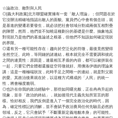
☆論政治、敵對與人民
◎[義大利政黨]北方聯盟確實擁有一套「敵人理論」；但問題在於
它沒辦法精確地指認出敵人的面貌。黨員們心中會有個念頭，就
是基進的變遷若要發生，就必須把社會領域分割成兩個互相對壘
的陣營，然而，他們並不知曉這種劃分的基礎是什麼。抽象地反
對現狀乃是他們的基進論述之根基，但他們不知該如何確定現狀
的界限。
◎還有另一種可能性存在：趨向於空泛化的符徵，最後竟然變得
全然空泛。此時，等同鏈的諸連結，根本就完全不需要調和彼此
之間的連貫性：原因是，連最相互矛盾的內容，都可以被拼裝在
一起，只要它們全體都還服從空符徵就好。用佛洛伊德的理論來
講：這是一種極端狀況，此時手足之間唯一的連結，就是對父親
的愛。其政治後果就在於，以這種方式構成的「人民」的統一
性，將會極度脆弱。
◎也許在你我的政治經驗中，那些如同曙光般，正在冉冉升起的
現象，並非「政治的終結」，就如後現代主義先知所宣言的那
樣。恰好相反，我們反倒是進入了一個完全政治化的時代，因
為，確定性標記的消解，並不會賦予政治賽局任何先驗且必然的
領域，反之，它只會賦予「不斷重新定義地貌本身」的可能性。