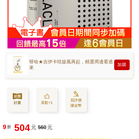
呀哈★吉伊卡哇旋風再起，精選周邊看過
加購
來
寫評價
好書
喜歡+1
賺金幣
504
9
折
元
560
元