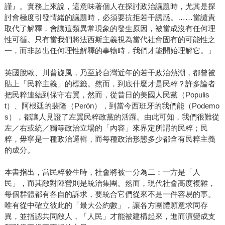
謹』。實務上來說，這意味著個人在探討政治議題時，尤其是探
討會極度引發情緒的議題時，必須要抗拒若干誘惑。……當譴責
取代了解釋，會讓這類異常現象的發生原因，被當成沒有任何理
性可循。只有當我們將法西斯主義視為當代社會固有的可能性之
一，而非超出任何理性解釋的事物時，我們才能開始理解它。」
英國脫歐、川普旋風，乃至於台灣近年的若干政治熱潮，都曾被
貼上「民粹主義」的標籤。然而，到底什麼才是民粹？許多論者
把民粹連結到保守右翼，然而，從昔日的美國人民黨（Populis
t）、阿根廷的裴隆（Perón），到當今西班牙的我們能（Podemo
s），都讓人見證了左翼民粹政黨的活躍。由此可知，我們很難從
左／右或統／獨等政治立場的「內容」來界定所謂的民粹；民
粹，毋寧是一種政治邏輯，而每種政治形態多少都含有民粹主義
的成分。
本書指出，當民粹發生時，社會將被一分為二：一方是「人
民」，而其敵對陣營則是統治集團。然而，現代社會高度複雜，
每個群體都有各自的訴求，要統合它們從來不是一件容易的事。
唯有從中確立彼此的「最大公約數」，讓各方團體願意求同存
異，並指認共同敵人，「人民」才能被建構起來，進而演變成支