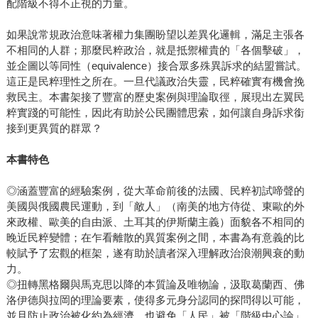
配階級不得不正視的力量。
如果說常規政治意味著權力集團盼望以差異化邏輯，滿足主張各
不相同的人群；那麼民粹政治，就是抵禦權貴的「各個擊破」，
並企圖以等同性（equivalence）接合眾多殊異訴求的結盟嘗試。
這正是民粹理性之所在。一旦代議政治失靈，民粹確實有機會挽
救民主。本書架接了豐富的歷史案例與理論取徑，展現出左翼民
粹實踐的可能性，因此有助於公民團體思索，如何讓自身訴求銜
接到更異質的群眾？
本書特色
◎涵蓋豐富的經驗案例，從大革命前後的法國、民粹初試啼聲的
美國與俄國農民運動，到「敵人」（南美的地方侍從、東歐的外
來政權、歐美的自由派、土耳其的伊斯蘭主義）面貌各不相同的
晚近民粹變體；在乍看離散的異質案例之間，本書為有意義的比
較賦予了宏觀的框架，遂有助於讀者深入理解政治浪潮興衰的動
力。
◎扭轉黑格爾與馬克思以降的本質論及唯物論，汲取葛蘭西、佛
洛伊德與拉岡的理論要素，使得多元身分認同的探問得以可能，
並且防止政治被化約為經濟，也避免「人民」被「階級中心論」