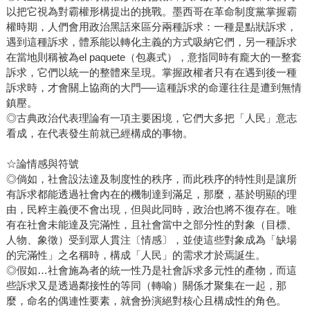
以把它視為對霸權形構提出的挑戰。墨西哥在革命制度黨掌握霸
權時期，人們會用政治黑話來區分兩種訴求：一種是點狀訴求，
遇到這種訴求，體系能以轉化主義的方式吸納它們，另一種訴求
在當地則稱被為el paquete（包裹式），意指同時有龐大的一整套
訴求，它們以統一的整體來呈現。掌握政權者只有在遇到後一種
訴求時，才會關上協商的大門──這種訴求的命運往往是遭到無情
鎮壓。
◎古典政治代表理論有一項主要困境，它們大多把「人民」意志
看成，在代表發生前就已經構成的事物。
☆論情感與符號
◎倘如，社會設法達及制度性的秩序，而此秩序的特性則是讓所
有訴求都能透過社會內在的機制達到滿足，那麼，基於明顯的理
由，民粹主義便不會出現，但與此同時，政治也將不復存在。唯
有在社會未能達及完滿性，且社會當中之部分性的對象（目標、
人物、象徵）受到眾人貫注〔情感〕，並使這些對象成為「缺場
的完滿性」之名稱時，構成「人民」的需求才於焉誕生。
◎假如…社會施為者的統一性乃是社會訴求多元性的產物，而這
些訴求又是透過鄰接性的等同（轉喻）關係才聚集在一起，那
麼，命名的偶連性要素，就會扮演絕對核心且構成性的角色。