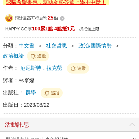
認購希望書包，幫助弱勢孩童上學不中斷！
25
預計最高可得金幣
點
?
100累1點 4點抵1元
HAPPY GO享
折抵無上限
分類：
中文書
＞
社會哲思
＞
政治/國際情勢
＞
政治概論
追蹤
作者：
厄尼斯特．拉克勞
追蹤
譯者：
林峯燦
出版社：
群學
追蹤
出版日：
2023/08/22
活動訊息