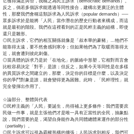
它獲得滿足與否，我稱之為民主訴求（democratic demands）。
反之，倘若多個訴求能透過等同性接合，建構出更廣泛的主體
性，那麼我們會稱這類訴求為人民訴求（popular demands）──
眾多訴求於是能將「人民」當作潛在的歷史行動者來構成，而這
就是最初的階段。我們在這裡看到的正是民粹主義的組構，即使
還只是雛形。
◎民主訴求，它們的相互關係就像是「叔本華的豪豬」…牠們不
能靠得太遠，要不然會感到寒冷；但如果牠們為了取暖而靠得太
近，就會遭到彼此刺傷。
◎當具體的訴求乃是於「在地化」的脈絡中形塑，它相對而言會
比較容易決定「對手」是誰；但反之，如果今天等同性是在多樣
的異質訴求之間建立的，那麼，決定你的目標是什麼，以及決定
你的爭鬥對象是誰，就會變得更為困難。此時，「民粹理性」就
完全發揮出作用了。
☆論部分、整體與代表
◎民粹主義的「人民」要誕生，尚得補上更多條件：我們需要庶
民做一件事，就是主張他們才是唯一具有正當性的全民，抽象點
說，我們需要的是，渴望自身能作為共同體總體來運作的部分性
（partiality）。
◎民主訴求可以視為霸權形構的擴張；人民訴求則相反，我們可