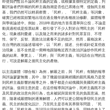
即使我們暫且不論民粹主義的定義，或根據某個特定的定義，判
斷評論者們所稱的民粹主義熱潮是否也已席捲台灣、侵蝕民主根
基，我們仍然可以輕易察覺，「民粹」、「民粹主義」等詞彙，
確實已經相當頻繁地出現在過去幾年的各種政治修辭、媒體報導
與學術論述中。例如，2018年底的地方首長選舉與公投，不論是
動員過程或是投票結果，都引發了不少人對於台灣民主的「民粹
化」現象感到憂慮，以及隨之而來的諸多針對民眾盲目、不理
性、保守、反智、憲政法治素養不足的批評。然而，嚴格說來，
在台灣的政治論述場域中，以「民粹」描述、分析或針砭某些政
治現象，並不全然是一窩蜂地跟隨晚近西方政治評論炒作民粹主
義的結果。事實上，「民粹」與「民粹主義」等詞語在台灣的流
行，可說是解嚴之後民主化的產物。
以主流媒體《聯合報》為例，解嚴之前，與「民粹」有關的報導
與評論寥寥無幾，其中，除了幾篇頌揚蔣經國的親民風格乃是受
到民粹主義影響的報導之外，幾乎都是介紹俄國與美國民粹主義
的評論。值得注意的是，在這些報導與評論中，民粹主義既不涉
及民眾的政治意向與行為，也未被賦與當前常見的負面意涵。然
而，隨著戒嚴體制的逐漸解體，人們可以更公開地爭辯民主的意
義、民主的制度化設計、乃至民主是否有其界限等問題，「民
粹」與「民粹主義」等詞語出現的頻率急遽上升，同時也進入了