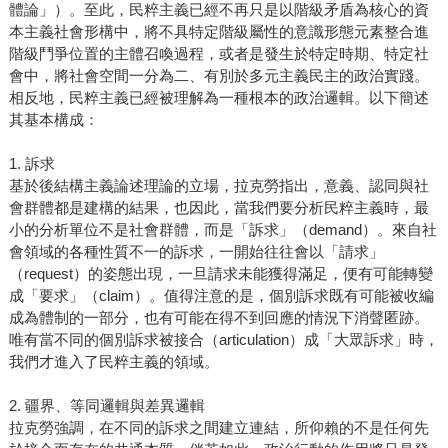
體論」）。至此，民粹主義已經不再只是以階級矛盾為核心的資
本主義社會形構中，將不具特定階級屬性的意識形態元素整合進
階級鬥爭位置的主體召喚過程，或者是發生於特定時期、特定社
會中，將社會空間一分為二、有別於多元主義民主的政治實踐。
相反地，民粹主義已經被理解為一種根本的政治邏輯。以下簡述
其基本構成：
1. 訴求
基於後結構主義論述理論的立場，拉克勞指出，意義、認同與社
會群體都是建構的結果，也因此，當我們要分析民粹主義時，最
小的分析單位不是社會群體，而是「訴求」（demand）。來自社
會領域的各種性質不一的訴求，一開始往往會以「請求」
（request）的姿態出現，一旦請求未能獲得滿足，便有可能轉變
成「要求」（claim）。值得注意的是，個別訴求既有可能被收編
成為體制的一部分，也有可能在得不到回應的情況下消聲匿跡。
唯有當不同的個別訴求被接合（articulation）成「大眾訴求」時，
我們才進入了民粹主義的領域。
2. 疆界、等同邏輯與差異邏輯
拉克勞強調，在不同的訴求之間建立連結，所仰賴的不是任何先