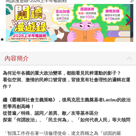
閱讀漫遊錄-2026上半年暢銷榜
2
內容簡介
為何近年各國的重大政治變革，都能看見民粹運動的影子？
看似空洞、激情的民粹口號背後，背後竟有社會理性的邏輯在運
作？
繼《霸權與社會主義策略》，後馬克思主義奠基者Laclau的政治
哲學再創高峰！
從普遍／特殊、認同／差異、敵／友等基本區分
探索「何謂政治」、「民主何為」、「如何代表人民」等大哉問
「智識工作存在著一項倫理使命，達文西稱之為『頑固的嚴