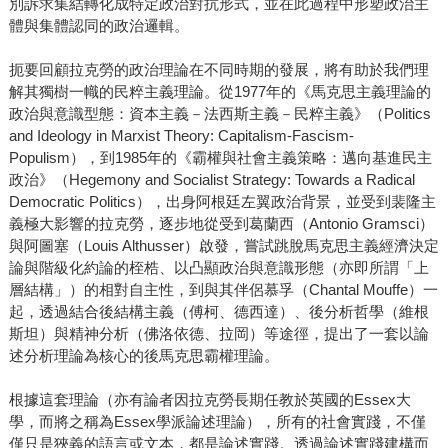
別訴求集結轉化成特定政治對抗形式，並在此過程中形塑政治主
體與集體認同的政治邏輯。
扼要回顧拉克勞的政治理論在不同時期的發展，將有助於我們理
解其獨樹一幟的民粹主義理論。從1977年的《馬克思主義理論的
政治與意識型態：資本主義－法西斯主義－民粹主義》（Politics
and Ideology in Marxist Theory: Capitalism-Fascism-
Populism），到1985年的《霸權與社會主義策略：邁向基進民主
政治》（Hegemony and Socialist Strategy: Towards a Radical
Democratic Politics），出身阿根廷左翼政治背景，並受到裴隆主
義極大影響的拉克勞，逐步地從受到葛蘭西（Antonio Gramsci）
與阿圖塞（Louis Althusser）啟發，嘗試跳脫馬克思主義經濟決定
論與階級化約論的桎梏、以凸顯政治與意識形態（亦即所謂「上
層結構」）的相對自主性，到與其伴侶慕孚（Chantal Mouffe）一
起，透過結合後結構主義（傅柯、德西達）、後分析哲學（維根
斯坦）與精神分析（佛洛依德、拉岡）等途徑，提出了一套以論
述分析理論為核心的後馬克思霸權理論。
根據這套理論（亦有論者因拉克勞長期任教於英國的Essex大
學，而將之稱為Essex學派論述理論），所有的社會實踐，不僅
僅只是狹義的語言或文本，都是論述實踐。透過論述實踐建構而