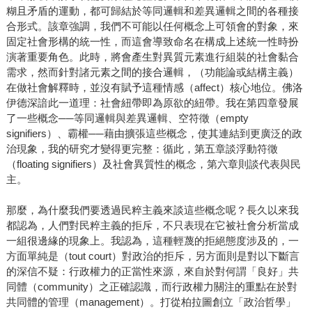
糊且矛盾的運動，都可歸結於等同邏輯和差異邏輯之間的各種接
合形式。該章強調，我們不可能以任何概念上可領會的對象，來
固定社會形構的統一性，而這會導致命名在構成上述統一性時扮
演著重要角色。此時，將會產生對異質元素進行組裝的社會黏合
需求，然而針對諸元素之間的接合邏輯，（功能論或結構主義）
在做社會解釋時，並沒有賦予這種情感（affect）核心地位。佛洛
伊德深諳此一道理：社會紐帶即為原欲的紐帶。我在第四章發展
了一些概念──等同邏輯與差異邏輯、空符徵（empty
signifiers）、霸權──藉由擴張這些概念，使其連結到更廣泛的政
治現象，我的研究才變得更完整：循此，第五章談浮動符徵
（floating signifiers）及社會異質性的概念，第六章則談代表與民
主。
那麼，為什麼我們要透過民粹主義來談這些概念呢？長久以來我
都認為，人們對民粹主義的拒斥，不只表現在它被社會分析當成
一組很邊緣的現象上。我認為，這種輕蔑的拒絕態度涉及的，一
方面單純是（tout court）對政治的拒斥，另方面則是對以下斷言
的深信不疑：行政權力的正當性來源，來自於對何謂「良好」共
同體（community）之正確認識，而行政權力關注的重點在於對
共同體的管理（management）。打從柏拉圖創立「政治哲學」