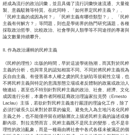
經成為流行的政治詞彙，並且具備了流行詞彙快速流通、大量複
製、意義駁雜等特質。在此同時，「如何界定民粹主義？」、
「民粹主義的成因為何？」「民粹主義有哪些類型？」、「民粹
主義有何解方？」等問題，則也是學術界的熱門研究議題，各種
採取政治哲學、比較政治、社會學與人類學等不同途徑的專著與
論文數量持續攀升。
II. 作為政治邏輯的民粹主義
《民粹的理性》出版的時間，早於這波學術熱潮，而其對於民粹
主義的分析，也與常見的認知相當不同。不同於將民粹主義視為
反自由主義、有侵害基本人權之虞的民主缺陷等規範性立場，也
不將民粹主義與特定的意識形態立場或者反體制的政黨或政治人
物連結，甚至也不特別針對民粹主義的政治、社會、經濟、文化
成因進行分析，本書作者阿根廷裔政治理論家拉克勞（Ernesto
Laclau）主張，若欲針對民粹主義進行嚴謹的理論化工作，除了
必須打破長久以來對於群眾的偏見、避免先入為主地污名化民粹
主義之外，也不能僅停留在經驗層次上描述民粹主義的論述或修
辭內容。對拉克勞而言，民粹主義既不是民主的變形，也不是非
理性的政治亂象，而是一種藉由將社會中各式各樣未被滿足的個