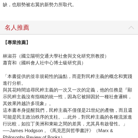
缺，也順勢被右翼的新勢力所取代。
名人推薦
【專業推薦】
林淑芬（國立陽明交通大學社會與文化研究所教授）
蕭育和（國科會人社中心博士級研究員）
「本書提供的並非規範性的論點，而是對民粹主義的概念和實踐
進行分析。
與其花時間追尋民粹主義的一次又一次的定義，他的任務是『顯
示民粹主義沒有指稱的統一性，因為它被歸因於一種社會邏輯，
其效果跨越許多現象』。
這本書本身提醒我們，民粹主義不僅僅是21世紀的產物，而且還
可能是民主政治秩序的支柱。…此外，對民粹主義的各種流派進
行比較，如拉丁美洲和東歐之間的差異，尤其具有啟發性。」
──James Hodgson，《馬克思與哲學書評》（Marx &
Philosophy Review of Books）