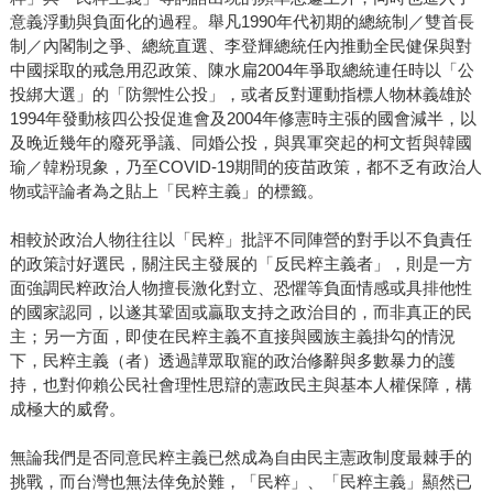
意義浮動與負面化的過程。舉凡1990年代初期的總統制／雙首長
制／內閣制之爭、總統直選、李登輝總統任內推動全民健保與對
中國採取的戒急用忍政策、陳水扁2004年爭取總統連任時以「公
投綁大選」的「防禦性公投」，或者反對運動指標人物林義雄於
1994年發動核四公投促進會及2004年修憲時主張的國會減半，以
及晚近幾年的廢死爭議、同婚公投，與異軍突起的柯文哲與韓國
瑜／韓粉現象，乃至COVID-19期間的疫苗政策，都不乏有政治人
物或評論者為之貼上「民粹主義」的標籤。
相較於政治人物往往以「民粹」批評不同陣營的對手以不負責任
的政策討好選民，關注民主發展的「反民粹主義者」，則是一方
面強調民粹政治人物擅長激化對立、恐懼等負面情感或具排他性
的國家認同，以遂其鞏固或贏取支持之政治目的，而非真正的民
主；另一方面，即使在民粹主義不直接與國族主義掛勾的情況
下，民粹主義（者）透過譁眾取寵的政治修辭與多數暴力的護
持，也對仰賴公民社會理性思辯的憲政民主與基本人權保障，構
成極大的威脅。
無論我們是否同意民粹主義已然成為自由民主憲政制度最棘手的
挑戰，而台灣也無法倖免於難，「民粹」、「民粹主義」顯然已