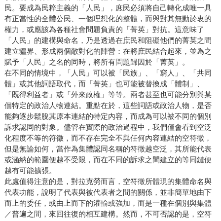
民。要成為民粹主義的「人民」，庶民必須將自己轉化成唯一具
有正當性的全體公民、一個理想化的整體，而與對其無動於衷的
權力，或應該為各種社會問題負責的「菁英」對抗。這意味了
「人民」的建構與命名，乃是透過在庶民和阻礙他們的菁英之間
建立疆界、形成兩個敵對化的陣營：在將庶民結合起來，並為之
賦予「人民」之名的同時，將所有問題歸因於「菁英」。
在不同的情境中，「人民」可以被「民族」、「窮人」、「共同
體」或其他詞語取代，而「菁英」也可能被替換成「體制」、
「既得利益者」或「外來政權」等等。兩者甚至也可能分別與某
個特定的政治人物連結。重點在於，這些詞語或政治人物，是否
能夠逐步鬆脫其原本連結的特定內容，而成為可以被不同的個別
訴求認同的對象。儘管在實際的政治過程中，我們僅會看到空泛
化程度不等的符徵，而不存在完全不與任何內容連結的空符徵，
但是無論如何，當作為集體認同名稱的符徵越空泛，其所能代表
或涵納的範圍便越不受限，而在不同的訴求之間建立的等同鏈便
越有可能擴張。
此處值得注意的是，對拉克勞而言，空符徵所體現的集體命名與
代表功能，說明了代表與被代表者之間的關係，並非簡單地由下
而上的委任，或由上而下的灌輸或強加，而是一種在個別與集體
／普遍之間，來回往復的相互建構。然而，不可否認的是，空符