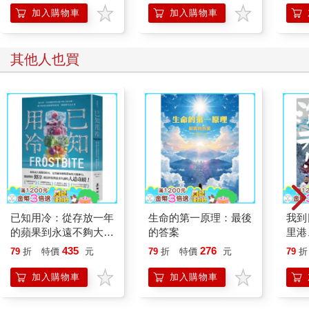
規定。他有著滿頭銀髮、黑色眉毛，古銅色肌膚像極了高級皮
加入購物車
加入購物車
革。「我以前是教人開船的，」他說道，並指向碼頭，「不是在
這種地方，而是在一個小村莊。」
其他人也買
在遊艇俱樂部出現以前，就已經有jachten的存在（出自荷蘭語
「狩獵」一詞）。十七世紀，富裕的阿姆斯特丹市民建造了航行
速度快的船隻，以趕在大型貨船靠港前先去檢查貨物。接著，荷
蘭船主們開始爭相競逐，使得遊艇傳遍歐洲。一六九七年，俄羅
斯的彼得大帝參訪荷蘭後，帶著學成的工藝與熱情歸國，並在聖
彼得堡創立了世界上最早期的遊艇俱樂部之一：「涅夫斯基艦
隊」（Nevsky Flot）。
有好一段時間，許多大型遊艇都是國力的象徵。一八六三年，埃
及總督伊斯梅爾帕夏（Isma’il Pasha）下令建造一艘名為《瑪赫
已知用冷：從存放一年
生命的第一原理：最後
我到
魯薩號》（El Mahrousa）的鋼鐵巨輪，它曾是世界上最長的遊
的蘋果到永遠不夠大的
的答案
里港
艇，這項紀錄高懸了一百一十九年才被沙烏地阿拉伯國王法赫德
冰箱，製冷如何打造我
分，
435
276
（Fahd of Saudi Arabia）打破。美國總統小羅斯福會在《波多馬
79
折
特價
元
79
折
特價
元
79
折
們的飲食、環境與生活
市場
克號》（USS Potomac）上接見賓客，船上有一座假煙囪，裡面
日常
觀察
加入購物車
加入購物車
其實設有隱藏電梯，好讓總統坐輪椅時也能穿梭於甲板之間。