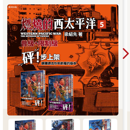
工作最麻煩的部分：決定哪些船主能獲得碼頭中最好的停泊位
置。「你可以想像得到，他們的自尊心都非常高。」她說道。
「此外，我是個女人，他們有時一來就會說（她指向遠方，做出
下令的手勢）：『好，我要那個！』」
幾乎所有人都希望人們能從側面欣賞自己的超級遊艇，如此才能
將最華麗的風采完整展示出來。然而，多數港口可供側面觀賞的
泊位有限，在摩納哥僅有十二個，最佳位置則沿著俱樂部對面的
混凝土堤壩排列。塔拉莉達說道：「我們會把堤壩留給最大的遊
艇。」但若試圖把這句話告訴一個把身家都砸在小型超級遊艇上
的男人可就難堪了。
塔拉莉達總是盡可能地以安全考量作為她裁定的理由：整體布局
必須確保「在緊急狀況下，所有船隻都能順利駛出」。假如船主
堅持優先靠泊，她則會搬出遊艇版的黃金律：「如果明年換我這
樣對付你呢？」
我問她，這招有用嗎？她聳了聳肩，說道：「他們通常都不怎麼
回應。」有些人甘願冒著明年成為受害者的風險，只為了當下成
為勝利者。她說有個男子因不滿他的泊位而當面對她發飆，那是
她從業以來最糟糕的經驗。「我在辦公室裡覺得自己像個被爸爸