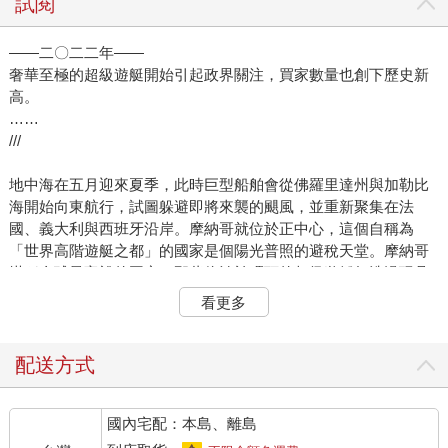
試閱
——二〇二二年——
奢華至極的超級遊艇開始引起政界關注，買家數量也創下歷史新
高。
……
///
地中海在五月迎來夏季，此時巨型船舶會從佛羅里達州與加勒比
海開始向東航行，試圖躲避即將來襲的颶風，並重新聚集在法
國、義大利與西班牙沿岸。摩納哥就位於正中心，這個自稱為
「世界高階遊艇之都」的國家是個陽光普照的避稅天堂。摩納哥
堪稱全球最富裕的國家，那些停泊於碼頭的超級遊艇如洗澡玩具
般漂浮著。
看更多
本來我找到一家距離最近且價格不至於讓我被開除的旅館，是一
間位於法國邊境外的民宿。不過有位熟人幫我聯繫上了摩納哥遊
配送方式
艇俱樂部（Yacht Club de Monaco），那是由已故摩納哥親王雷
尼爾三世（Prince Rainier III）創立的會員制機構，網站上讚頌其
國內宅配：本島、離島
為「真正在各方面皆有遠見之人」。該俱樂部偶爾也會出租房間