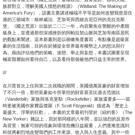
族群對立，理解美國人憤怒的根源》（Wildland: The Making of
America’s Fury），該書主要講述極端不平等是如何改變我曾居住
過的三個城市：格林威治、芝加哥與西維吉尼亞州的克拉克斯
堡。《國之荒原》出版於二〇二一年，內容聚焦在警醒的中產階
級身上，並透過那些深感挫折的阿帕拉契山脈與芝加哥南區居民
的觀點來闡述。這本新書則是以俯瞰角度書寫，有點像是超級富
豪的生活指南，目的在於捕捉全世界最有權勢之人的想法與行
為。藉由評估他們的策略、迷戀、舉止與妄想，本書試圖要呈現
極富階層如何看待自己，以及看待那個被他們日益主宰的世界。
///
在川普首次上任與第二次就職的期間，美國億萬富豪的財富增加
了不只一倍，那些富豪如今所掌控的財富甚至比過去范德比
（Vanderbilt）家族與洛克斐勒（Rockefeller）家族還要多——當
時更被美國作家費茲傑羅（F. Scott Fitzgerald）描述為「歷史上
最盛大、浮華的狂歡」。本書的文章最初刊登於《紐約客》（The
New Yorker）雜誌上，寫於那同樣的八年間，並以強烈的反差作
為背景：無家可歸的現象與環境危機日益嚴重，人們逐漸意識到
科技將劇烈地改變我們的工作來源、收入與人生意義。其中一些