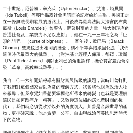
二十世紀，厄普頓．辛克萊（Upton Sinclair）、艾達．塔貝爾
（Ida Tarbell）等專門揭露社會黑暗面的記者紛紛主張，美國正走
在一條無法長期發展的道路上。日後成為最高法院大法官的布蘭
戴斯（Louis Brandeis）曾警告，商業財富的力量「強大到現有的
普通社會及工業勢力不足以應對」，他在一九一三年稱之為「巨
頭的詛咒」（curse of bigness）。一百年後，歐巴馬（Barack
Obama）總統也提出相同的擔憂，稱不平等與階級固化是「我們
這個時代最重大的挑戰」。（對沖基金經理人保羅．都鐸．瓊斯
〔Paul Tudor Jones〕則以更利己的角度詮釋，擔心貧富差距會引
發「革命、高稅率或戰爭」。）
我自二〇一六年開始報導有關財富與階級的議題，當時川普打亂
了我們對這個國家習以為常的理解方式。我曾將他視為政治人物
來報導，但我察覺如果想要掌握他所帶來的轉變（也就是要理解
選民是如何既痛斥「精英」，又敬仰這位紐約房地產財團的後
代），我們就必須從政治以外的角度切入。川普是金錢世界的產
物，更準確來說，他是貪婪、公平、自由與統治等美國思潮時代
下的產物。
那份報導催生出《國之荒原：金權政治、貧富差距、體制失能、