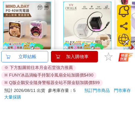
始是石油業，再來是電信業，現在他們則靠加密貨幣賺錢。」他
說道。「而且每次遊艇的規模都更大，設計也不一樣。」從前象
徵國力的遊艇，如今已轉而代表更為分散的貴族階層，那些建立
在碳排、資本與數據的財富都在各個國家之間流動。早在一九〇
八年，英國作家G．K．切斯特頓（G. K. Chesterton）就曾思索
這些大型船隻如何預示國家的命運。「窮人才是與國家有真正利
害關係的人，」他寫道。「但富人不然，他們可以乘著遊艇跑到
新幾內亞。」
【正版授權】
【iWALK】FLEX 隨拉
【Ti
立即結帳
加入購物車
Mind.A.Day貓咪 夾心
充 65W 氮化鎵充電器
帶T
每一波財富更迭都會在這個產業留下印記。阿拉伯酋長較常在熱
※ 下方點圖前往本月金石堂強力推薦
玻璃 40W PD+QC急
自帶伸縮線70cm
充頭
711
920
特價
元
特價
元
990
1190
1290
帶地區航行，他們喜好巴洛克式的室內裝潢，對日光甲板沒什麼
速充電器/充電頭
線10
※ FUNY冰晶渦輪手持製冷風扇全站加購價$490
興趣。矽谷人則偏愛米色調設計，風格更接近索諾瑪的樸實而非
加入購物車
加入購物車
※ Q版企鵝安全隨身警報器全站不限金額加購價$99
沙烏地阿拉伯的奢豪。來自東歐的買家日益增加，使得造船商開
預計 2026/08/11 出貨
參考庫存量：5
預訂門市商品
門市庫存
始打造完美的俄式桑拿房（以樺木與尤加利樹枝拍打身體的俄羅
大量採購
斯蒸氣浴）。一九九一年蘇聯解體後，誕生了一批新世代的億萬
您可能會喜歡
富豪，他們花錢的方式造就一個經典俄式笑話：一個寡頭向另一
人說道：「你看，我這條新買的領帶要兩百元。」另一人則回覆
道：「你這個白痴，你明明可以只花一千元就買到同樣的貨。」
一九九八年，大約與俄羅斯經濟崩盤同時，俄羅斯年輕富豪羅