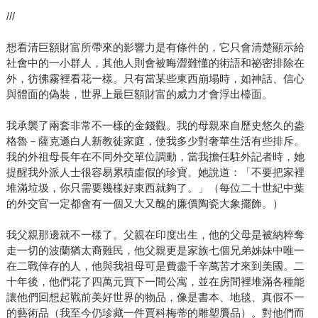
///
想看清巨額財富所帶來的影響力是有條件的，它只會清楚顯示給
社會中的一小群人，其他人則會被晦澀難懂的術語和祕密排除在
外，彷彿霧裡看花一樣。只有當某些東西崩塌時，如神話、信心
與體面的偽裝，世界上最巨額財富的威力才會浮出檯面。
我承襲了兩套非常不一樣的金錢觀。我的母親來自歷史悠久的盎
格魯－薩克遜白人新教徒家庭，使我多少對奢華生活有些排斥。
我的外祖母長年在不同外交單位調動，當我擔任駐外記者時，她
提醒我外派人士很容易累積虛假的珍寶。她說道：「不要把家裡
堆滿垃圾，你只需要幾樣好東西就夠了。」（每位二十世紀中葉
的外交官一定都會有一個又大又醜的廉價陶瓷大象擺飾。）
我父親那邊就不一樣了。父親在印度出生，他的父母是被納粹奪
走一切的波蘭猶太裔難民，他父親更是家族七個兄弟姊妹中唯一
在二戰倖存的人，他與我祖母可是費盡千辛萬苦才來到美國。二
十年後，他們花了四萬元買下一間公寓，並在房間裡堆滿各種能
讓他們回想起戰前美好世界的物品，像是書本、地毯、真假不一
的藝術品（我至今仍珍藏一件賈科梅蒂的雕塑贗品）。對他們而