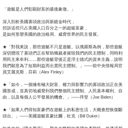
「遊艇是人們彰顯財富的最後象徵。」
深入剖析美國寡頭政治與新鍍金時代，
控訴這些只占美國人口百分之一的超級富豪，
是如何形塑美國的政治格局、威脅世界的民主發展。
★「對我來說，那些遊艇不只是遊艇。以俄羅斯為例，那些遊艇
深切體現了寡頭們正在幫助獨裁者摧毀我們的民主體制，同時利
用民主來牟利……那些遊艇背後正是浮士德式的資本主義，說明
我們願意為了短期利益而出賣民主體制。」——前中央情報局官
員艾麗克斯．芬莉（Alex Finley）
★「如今，一個擁有極大財富、權力與影響力的寡頭政治正在美
國形成，並真切地威脅到我們整個民主體制、人民基本權利、自
由，以及每個人公平發展的機會。」——拜登（Joe Biden）
★「如果人們得知富豪們在遊艇上的私密生活，大概會想恢復斷
頭台。」——美國遊艇富豪比爾．杜克（Bill Duker）