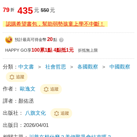
435
79
折
元
550
元
認購希望書包，幫助弱勢孩童上學不中斷！
20
預計最高可得金幣
點
?
100累1點 4點抵1元
HAPPY GO享
折抵無上限
分類：
中文書
＞
社會哲思
＞
各國觀察
＞
中國觀察
追蹤
作者：
歐逸文
追蹤
譯者：
顏佑丞
出版社：
八旗文化
追蹤
出版日：
2026/04/01