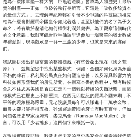
楚為什麼跟軍艦一樣大的「巨無霸遊艇」會成為人類歷史上最昂
貴的財產——正如一位矽谷執行長所言，它還是「吸收多餘資本
的最佳方式」。去理解年紀輕輕卻引發不少爭議的科技巨頭祖克
柏為什麼會對羅馬帝國皇帝如此著迷，甚至以他們的名字為子女
命名，將有助於釐清他如何權衡利潤與傷害。為了觀察這個時代
的文化意義，我跟著饒舌歌手佛羅里達參加一場奢華的猶太教成
年禮派對，現場觀眾是一群十三歲的少年，也就是未來的寡頭
們。
我試圖拼湊出超級富豪的整體樣貌（有些景象出現在《國之荒
原》），並期望從中找出某些模式，例如：金錢如何化身為永垂
不朽的碑石，私利與公民責任如何塑造慈善，以及深具影響力的
科技如何形塑我們的所見所聞。在撰寫本書的過程中，我有時候
會忍不住思索美國是否正在走向一個難以持續的失衡狀態，而這
種模式已在歷史上不斷重演。在西元四世紀的羅馬帝國末期，不
平等的現象極為嚴重，元老院議員每年可以賺進十二萬枚金幣，
而農夫卻只能掙得五枚。雖然羅馬帝國的衰亡歷時五百年，但如
同知名歷史學家拉姆齊．麥克馬倫（Ramsay MacMullen）所
言，可以用「少者擁多」這四個字來概括一切。
在現場實際採訪時，我常思考未來的歷史學家會如何看待我們這