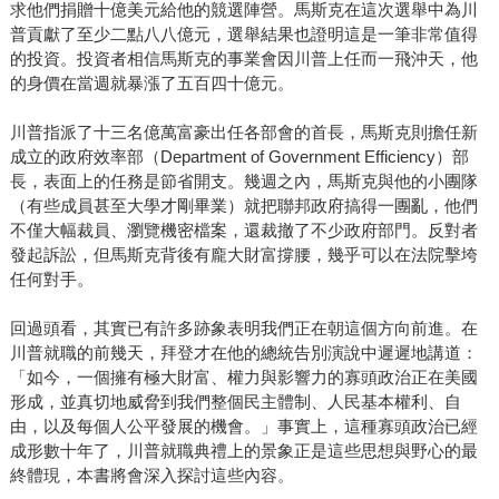
求他們捐贈十億美元給他的競選陣營。馬斯克在這次選舉中為川
普貢獻了至少二點八八億元，選舉結果也證明這是一筆非常值得
的投資。投資者相信馬斯克的事業會因川普上任而一飛沖天，他
的身價在當週就暴漲了五百四十億元。
川普指派了十三名億萬富豪出任各部會的首長，馬斯克則擔任新
成立的政府效率部（Department of Government Efficiency）部
長，表面上的任務是節省開支。幾週之內，馬斯克與他的小團隊
（有些成員甚至大學才剛畢業）就把聯邦政府搞得一團亂，他們
不僅大幅裁員、瀏覽機密檔案，還裁撤了不少政府部門。反對者
發起訴訟，但馬斯克背後有龐大財富撐腰，幾乎可以在法院擊垮
任何對手。
回過頭看，其實已有許多跡象表明我們正在朝這個方向前進。在
川普就職的前幾天，拜登才在他的總統告別演說中遲遲地講道：
「如今，一個擁有極大財富、權力與影響力的寡頭政治正在美國
形成，並真切地威脅到我們整個民主體制、人民基本權利、自
由，以及每個人公平發展的機會。」事實上，這種寡頭政治已經
成形數十年了，川普就職典禮上的景象正是這些思想與野心的最
終體現，本書將會深入探討這些內容。