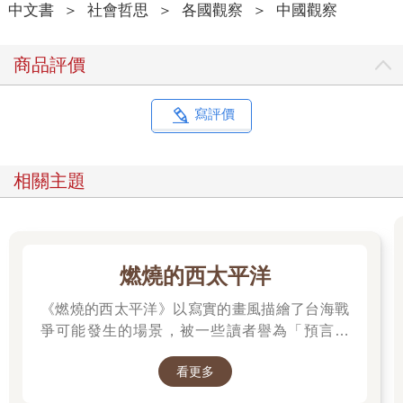
中文書
＞
社會哲思
＞
各國觀察
＞
中國觀察
範，上面規定要穿白色長褲與藍色西裝外套，而且不鼓勵即興搭
配，還要求「不得在別有俱樂部徽章的上胸口袋上佩戴口袋
巾」。那條不得佩戴口袋巾的規則我尚能遵守，但我沒有白色長
商品評價
褲，因此我避開大廳，轉而躲進酒吧。在我身後那桌，有一位臉
頰發紅、操著英國口音的男人對著旁邊的人笑道：「你很不會談
生意，或許你根本就不懂銷售。」幾個座位外，一名美國女子正
寫評價
向一位外國朋友解釋如何與保守派溝通：「如果有人說地球是平
的，那你就回他：『可是我航行繞過地球一圈，好像跟你說的不
太一樣。』」
相關主題
隔天早上，我與摩納哥遊艇展的策展總經理蓋雅．塔拉莉達
（Gaëlle Tallarida）共進咖啡，該遊艇展更被英國《每日郵報》
（Daily Mail）評為「全世界最赤裸張揚的遊艇展示會」。塔拉莉
達並非在這種環境下出生，她於法國長大，從小在公共海灘游
燃燒的西太平洋
泳，看著各式船舶從碼頭揚帆而去。不過她天生就是組織大型活
《燃燒的西太平洋》以寫實的畫風描繪了台海戰
動的料，在攻讀商學院期間，她參與籌辦了學生戲劇節，並從中
獲得極大樂趣。之後，她從事企業活動規劃，並於一九九八年受
爭可能發生的場景，被一些讀者譽為「預言之
聘為遊艇展實習生。
書」。 作者是退役少校梁紹先(毛球老師)，本作
看更多
品在CCC連載中。第五集為最新級數，買就抽作
距離今年的展期還有五個月，塔拉莉達已經開始處理她認為這份
者親簽書，詳細辦法請到書籍頁面查看。