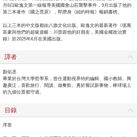
月6日歐逸文第一線報導美國國會山莊襲擊事件，9月出版了他的
第三本著作《國之荒原》，即躋身《紐約時報》暢銷書榜。
以上三本的中文版都由八旗文化出版。歐逸文的最新著作《億萬
富豪與他們的超級遊艇：川普跟他的好朋友，美國金權政治實
錄》於2025年6月在美國出版。
譯者
顏佑丞
畢業於台灣大學哲學系，曾任運動視界特約編輯、國小教師。興
趣廣泛，喜歡旅行、閱讀、做餐飲。勇於嘗試新事物，棒球場上
的九個位置都守過。
目錄
序章