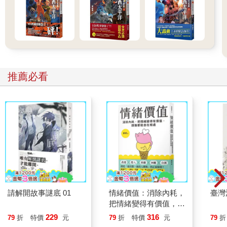
罵的小女孩，我只好說：『好啦好啦，我會給你想要的位
置。』」
不得不說，取得合適的位置本身就具有價值。我回到遊艇俱樂
部，坐在露台上享用服務人員剛送來的美食——鬆軟的法式歐姆
蛋，以及一杯非常新鮮的柳橙汁。我心裡愧疚地想起在家中照顧
小孩的妻子，她昨晚傳訊息提醒我家裡出了點維修問題，並形容
推薦必看
為「馬桶大災難」。
然後，我的目光被下方碼頭一艘遊艇上的男子吸引，他正抬頭盯
著我看。我繼續吃著早午餐，但當我再度抬頭望去，他依然在那
邊——這名臉上毫無生氣的中年男子，坐在他那中檔遊艇的灰褐
色軟墊上，直勾勾地凝視著我完美的露台。此時，一股莫名的感
覺從我胸口湧出，並如暖流般向外擴散：那正是一股無庸置疑的
優越感。
///
請解開故事謎底 01
情緒價值：消除內耗，
臺灣
下午，我前往酒吧見了遊艇俱樂部的祕書長伯納．達勒桑迪
把情緒變得有價值，跟
（Bernard d’Alessandri），他為我上了一堂歷史課。他穿著白色
誰都能自在相處
229
316
79
折
特價
元
79
折
特價
元
79
折
長褲與藍色西裝外套，左胸前別有俱樂部的徽章，完全符合服裝