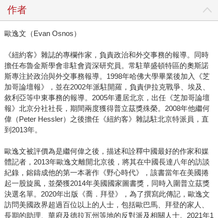
作者
歐逸文（Evan Osnos）
《紐約客》雜誌的專欄作家，負責政治和外交事務的報導。同時
擔任布魯金斯學會非駐會資深研究員。常駐華盛頓特區的奧斯諾
斯專注於政治與外交事務報導。1998年哈佛大學畢業後加入《芝
加哥論壇報》，並在2002年派駐開羅，負責伊拉克戰爭、埃及、
敘利亞等中東事務的報導。2005年遷居北京，出任《芝加哥論壇
報》北京分社社長，期間兩度獲得普立茲獎殊榮。2008年他繼何
偉（Peter Hessler）之後擔任《紐約客》雜誌駐北京特派員，直
到2013年。
歐逸文被評價為是繼何偉之後，描述和詮釋中國最好的作家和媒
體記者，2013年歐逸文離開北京後，將其在中國長達八年的訪談
紀錄，鎔鑄成他的第一本著作《野心時代》，該書當年在美國捲
起一股旋風，並榮獲2014年美國國家圖書獎，同時入圍普立茲獎
決選名單。2020年出版《喬．拜登》，為了撰寫此傳記，歐逸文
訪問美國政界超過百位以上的人士，包括歐巴馬、拜登的家人、
長期的助理、華府及德拉瓦州等地的反對派及相關人士。2021年1