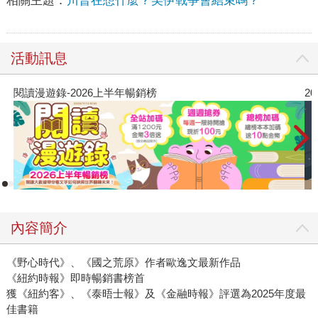
相關主題：
川普在想什麼？美伊戰爭會結束嗎？
活動訊息
閱讀漫遊錄-2026上半年暢銷榜
2
內容簡介
《野心時代》、《國之荒原》作者歐逸文最新作品
《紐約時報》即時暢銷書榜首
獲《紐約客》、《泰晤士報》及《金融時報》評選為2025年度最
佳書籍