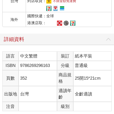
（他們稱為「艙房」）給到當地處理遊艇事宜的人。優雅的特別
到店取貨：
台灣
不限金額免運費
專案總監克勞蒂亞．芭提雅妮（Claudia Batthyany）向我展示了
我的艙房，並解釋俱樂部不希望本身變成普通旅館。她說道：
國際快遞：全球
「我們是一個協會，不然這樣（她使了個眼色）就沒那麼特別
海外
了。」
港澳店取：
走進艙房後，我很快就意識到應該再也找不到其他能讓我如此稱
詳細資料
心滿意的地方了。室內靜謐無聲，瀰漫著高雅的氣息，柔和的陽
光從一整面臨水的玻璃窗外灑進來。我彷彿突然置身於遊艇上，
我想那絕非偶然。這間俱樂部是出自英國建築師諾曼．福斯特勳
語言
中文繁體
裝訂
紙本平裝
爵（Lord Norman Foster）之手，旨在喚起戰爭期間的奢華遠洋
郵輪，如《瑪麗皇后號》（Queen Mary）。我看到一張寫在俱樂
ISBN
9786269296163
分級
普通級
部壓紋信紙上的手寫歡迎信，旁邊擺放著一株蘭花與一盒松露巧
克力。信中寫道：「全體團隊皆竭誠為您效勞，以供您美好的住
商品規
頁數
352
25開15*21cm
宿體驗，服務人員敬上。」我向這些為了讓客人感到賓至如歸而
格
辛勤工作的無名服務人員致意。我望向海面，心中不禁浮現出海
明威筆下老漁夫聖地牙哥對自己所說的話：「別去想著罪孽。那
適讀年
出版地
台灣
全齡適讀
已太遲了，而且有人可是領著錢在做那種事。」
齡
注音
級別
服務人員向我保證他們會熱情地將晚餐送來（就像在船上那
樣），但我想要看看四周的環境。我查閱了俱樂部的夏季服裝規