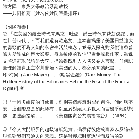
陳方隅｜東吳大學政治系副教授
——共同推薦（姓名依姓氏筆畫排序）
【國際讚譽】
◎ 「在美國的鍍金時代有馬克．吐溫，爵士時代有費茲傑羅，而
在川普時代，幸而我們還有歐逸文。這本書揭露了美國日益強大
的寡頭們不為人知的私密生活與執念，並深入探究對我們這些普
通人所造成的巨大影響。身為敏銳的政治記者兼風趣作家，歐逸
文將這群現代強盜大亨，描繪得既引人入勝又令人震驚。任何試
圖理解誰真正主宰川普治下美國的人，都必須閱讀此書。」——
珍·梅爾（Jane Mayer），《暗黑金錢》(Dark Money: The
Hidden History of the Billionaires Behind the Rise of the Radical
Right)作者
◎「一幅多維度的肖像畫，刻劃某個經濟階層的習性、傾向與不
安。這個階層是如此稀有，以至於對絕大多數人而言幾乎難以想
像，更遑論接觸。」——《美國國家公共廣播電台》（NPR）
◎「令人大開眼界的超級遊艇紀實，揭示背後億萬富豪以及這些
現象對我們普通人的意義。這是對極端財富詼諧而及時的剖