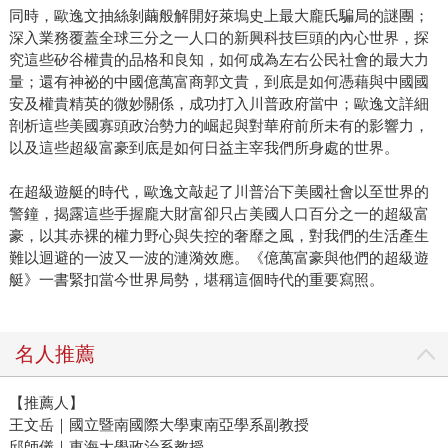
同時，歐逸文抽絲剝繭般解開好萊塢史上最大龐氏騙局的謎團；
深入業務覆蓋全球三分之一人口的新興科技巨頭的內心世界，探
究這些矽谷權貴的品格和良知，如何成為左右公民社會的最大力
量；還有神祕的中國億萬富商郭文貴，到底是如何憑藉與中國國
安及權貴精英的微妙關係，成功打入川普政府當中；歐逸文詳細
剖析這些美國寡頭政治勢力的崛起與對華府前所未有的影響力，
以及這些超級富豪到底是如何日益主宰我們所身處的世界。
在超級遊艇的時代，歐逸文敲起了川普治下美國社會以至世界的
警鐘，揭露這些手握龐大財富卻只占美國人口百分之一的超級富
豪，以其赤裸的權力野心與失控的奢靡之風，對我們的生活產生
難以迴避的一波又一波的漣漪效應。《億萬富豪與他們的超級遊
艇》一書緊扣當今世界局勢，堪稱這個時代的重要寫照。
名人推薦
【推薦人】
王文岳｜國立暨南國際大學東南亞學系副教授
邱師儀｜東海大學政治系教授