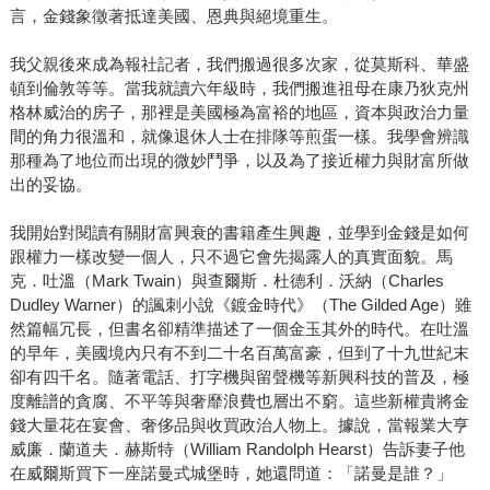
言，金錢象徵著抵達美國、恩典與絕境重生。
我父親後來成為報社記者，我們搬過很多次家，從莫斯科、華盛
頓到倫敦等等。當我就讀六年級時，我們搬進祖母在康乃狄克州
格林威治的房子，那裡是美國極為富裕的地區，資本與政治力量
間的角力很溫和，就像退休人士在排隊等煎蛋一樣。我學會辨識
那種為了地位而出現的微妙鬥爭，以及為了接近權力與財富所做
出的妥協。
我開始對閱讀有關財富興衰的書籍產生興趣，並學到金錢是如何
跟權力一樣改變一個人，只不過它會先揭露人的真實面貌。馬
克．吐溫（Mark Twain）與查爾斯．杜德利．沃納（Charles
Dudley Warner）的諷刺小說《鍍金時代》（The Gilded Age）雖
然篇幅冗長，但書名卻精準描述了一個金玉其外的時代。在吐溫
的早年，美國境內只有不到二十名百萬富豪，但到了十九世紀末
卻有四千名。隨著電話、打字機與留聲機等新興科技的普及，極
度離譜的貪腐、不平等與奢靡浪費也層出不窮。這些新權貴將金
錢大量花在宴會、奢侈品與收買政治人物上。據說，當報業大亨
威廉．蘭道夫．赫斯特（William Randolph Hearst）告訴妻子他
在威爾斯買下一座諾曼式城堡時，她還問道：「諾曼是誰？」