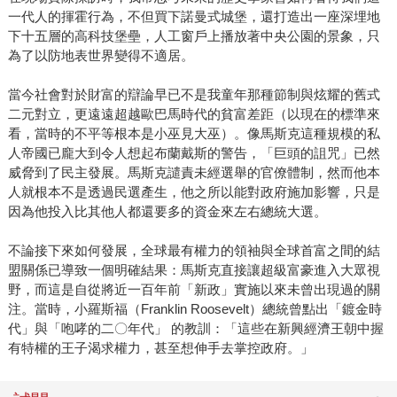
一代人的揮霍行為，不但買下諾曼式城堡，還打造出一座深埋地
下十五層的高科技堡壘，人工窗戶上播放著中央公園的景象，只
為了以防地表世界變得不適居。
當今社會對於財富的辯論早已不是我童年那種節制與炫耀的舊式
二元對立，更遠遠超越歐巴馬時代的貧富差距（以現在的標準來
看，當時的不平等根本是小巫見大巫）。像馬斯克這種規模的私
人帝國已龐大到令人想起布蘭戴斯的警告，「巨頭的詛咒」已然
威脅到了民主發展。馬斯克譴責未經選舉的官僚體制，然而他本
人就根本不是透過民選產生，他之所以能對政府施加影響，只是
因為他投入比其他人都還要多的資金來左右總統大選。
不論接下來如何發展，全球最有權力的領袖與全球首富之間的結
盟關係已導致一個明確結果：馬斯克直接讓超級富豪進入大眾視
野，而這是自從將近一百年前「新政」實施以來未曾出現過的關
注。當時，小羅斯福（Franklin Roosevelt）總統曾點出「鍍金時
代」與「咆哮的二〇年代」 的教訓：「這些在新興經濟王朝中握
有特權的王子渴求權力，甚至想伸手去掌控政府。」