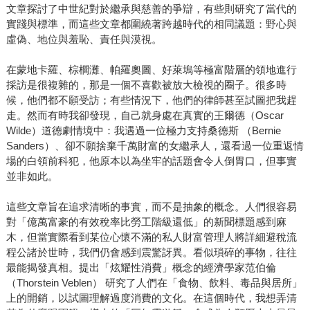
文章探討了中世紀對於繼承與慈善的爭辯，有些則研究了當代的
實踐與標準，而這些文章都圍繞著跨越時代的相同議題：野心與
虛偽、地位與羞恥、責任與漠視。
在蒙地卡羅、棕櫚灘、帕羅奧圖、好萊塢等極富階層的領地進行
採訪是很複雜的，那是一個不喜歡被放大檢視的圈子。很多時
候，他們都不願受訪；有些情況下，他們的律師甚至試圖把我趕
走。然而有時我卻發現，自己就身處在真實的王爾德（Oscar
Wilde）道德劇情境中：我遇過一位極力支持桑德斯 （Bernie
Sanders）、卻不願捨棄千萬財富的女繼承人，還看過一位重返情
場的白領前科犯，他原本以為坐牢的話題會令人倒胃口，但事實
並非如此。
這些文章旨在追求清晰的事實，而不是抽象的概念。人們很容易
對「億萬富豪的有效稅率比勞工階級還低」的新聞標題感到麻
木，但當實際看到某位心懷不滿的私人財富管理人將詳細避稅流
程公諸於世時，我們仍會感到震驚訝異。看似瑣碎的事物，往往
最能揭發真相。提出「炫耀性消費」概念的經濟學家范伯倫
（Thorstein Veblen） 研究了人們在「食物、飲料、毒品與居所」
上的開銷，以試圖理解過度消費的文化。在這個時代，我想弄清