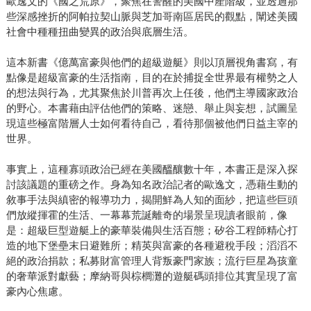
歐逸文的《國之荒原》，聚焦在警醒的美國中產階級，並透過那
些深感挫折的阿帕拉契山脈與芝加哥南區居民的觀點，闡述美國
社會中種種扭曲變異的政治與底層生活。
這本新書《億萬富豪與他們的超級遊艇》則以頂層視角書寫，有
點像是超級富豪的生活指南，目的在於捕捉全世界最有權勢之人
的想法與行為，尤其聚焦於川普再次上任後，他們主導國家政治
的野心。本書藉由評估他們的策略、迷戀、舉止與妄想，試圖呈
現這些極富階層人士如何看待自己，看待那個被他們日益主宰的
世界。
事實上，這種寡頭政治已經在美國醞釀數十年，本書正是深入探
討該議題的重磅之作。身為知名政治記者的歐逸文，憑藉生動的
敘事手法與縝密的報導功力，揭開鮮為人知的面紗，把這些巨頭
們放縱揮霍的生活、一幕幕荒誕離奇的場景呈現讀者眼前，像
是：超級巨型遊艇上的豪華裝備與生活百態；矽谷工程師精心打
造的地下堡壘末日避難所；精英與富豪的各種避稅手段；滔滔不
絕的政治捐款；私募財富管理人背叛豪門家族；流行巨星為孩童
的奢華派對獻藝；摩納哥與棕櫚灘的遊艇碼頭排位其實呈現了富
豪內心焦慮。