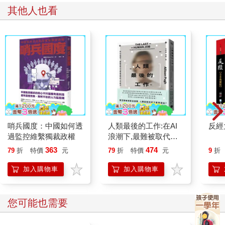
然而，遊艇產業也開始尋找政治圈外的客戶。一九五四年，希臘
其他人也看
航運業大亨亞里士多德．歐納西斯（Aristotle Onassis）買下一艘
加拿大海軍巡防艦，並斥資四百萬元將其改造成《克里斯蒂娜歐
號》（Christina O），作為他連續幾個月的住所（很多時候也是
伴侶瑪麗亞．卡拉斯〔Maria Callas〕、葛麗泰・嘉寶〔Greta
Garbo〕、賈桂琳．甘迺迪〔Jacqueline Kennedy〕等人的住
所）。《克里斯蒂娜歐號》內部有許多亮點，像是主臥套房裡掛
有一幅雷諾瓦名畫、游泳池的馬賽克地板可以升起成為舞池等，
但最特別的莫過於吧枱裡的裝飾，其中包括用鯨魚牙齒雕刻而成
的《奧德賽》（Odyssey）情色場景，以及以鯨魚包皮覆蓋的吧
枱座椅。
哨兵國度：中國如何透
人類最後的工作:在AI
反經
歐納西斯不惜花重金打造《克里斯蒂娜歐號》，有部分是為了與
過監控維繫獨裁政權
浪潮下,最難被取代也
他的航運業競爭對手施塔洛斯．尼亞科斯（Stavros Niarchos）較
最受威脅的工作能力
363
474
79
折
特價
元
79
折
特價
元
9
折
勁，這場比拼非常激烈，甚至在歐納西斯於一九七五年逝世後還
在持續。六年後，尼亞科斯推出一艘比《克里斯蒂娜歐號》還長
加入購物車
加入購物車
十七公尺的遊艇《亞特蘭提斯二號》（Atlantis II），船上的游泳
池更是建造在陀螺儀上，這樣池水才不會因為風浪而四處翻騰。
《亞特蘭提斯二號》現停泊於摩納哥，就在我與祕書長的眼前。
您可能也需要
多年來，達勒桑迪不斷看著來自不同產業的新買家湧入。「一開