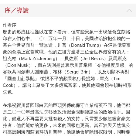
序／導讀
作者序
歷史的形成往往難以在當下看清，但有些景象一出現便會立刻烙
印在人們心中。二〇二五年一月二十日，美國政治擁抱金錢的一
幕在全世界面前一覽無遺，川普（Donald Trump）在滿是億萬富
豪的會場上宣誓就職。他的左後方坐著三位全世界最富有的人：
祖克柏（Mark Zuckerberg）、貝佐斯（Jeff Bezos）及馬斯克
（Elon Musk），而右邊則是曾表示川普掌權「令他極度反感」的
谷歌共同創辦人謝爾蓋．布林（Sergei Brin），以及明顯不再對
「國會山莊暴亂」 憤恨不平的蘋果執行長提姆．庫克（Tim
Cook）。講台上聚集了太多億萬富豪，使其他國會領袖頓時相形
失色。
在場祝賀川普回歸白宮的巨頭與傳統保守企業精英不同，他們都
是二〇一〇年最高法院移除政治獻金限制後誕生的政治推手。因
此，候選人不再需要大批有錢人的支持，只需要少數超級富豪支
持者，他們能給的更多，未來的回報也更高。當石油與天然氣公
司高層到海湖莊園拜訪川普時，他說他會解除鑽探限制，同時要