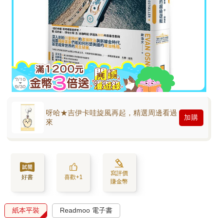
呀哈★吉伊卡哇旋風再起，精選周邊看過
加購
來
寫評價
好書
喜歡+1
賺金幣
紙本平裝
Readmoo 電子書