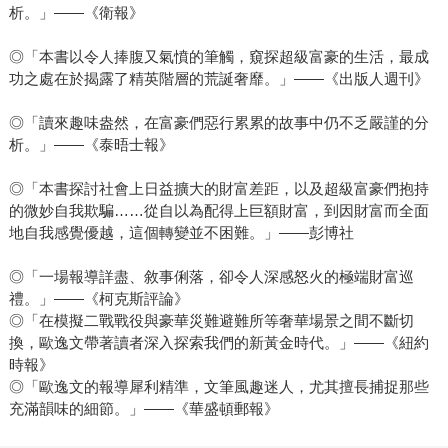
析。」——《衛報》
◎「本書以令人捧腹又氣憤的筆觸，窺探超級富豪的生活，最成
功之處在於揭露了精英階層的荒誕奢靡。」——《出版人週刊》
◎「讀來趣味盎然，在富豪們惡行累累的故事中仍不乏嚴謹的分
析。」——《泰晤士報》
◎「本書探討社會上日益擴大的財富差距，以及超級富豪們抱持
的微妙自我欺騙……從自以為配得上巨額財富，到因財富而全面
地自我感覺優越，這個轉變並不困難。」——彭博社
◎「一場報導詳盡、敘事俐落，卻令人深感怒火的極端財富巡
禮。」——《柯克斯評論》
◎「在模擬二戰戰役與豪華災難避難所等奢華場景之間不斷切
換，歐逸文帶著讀者深入探索我們的新黃金時代。」——《紐約
時報》
◎「歐逸文的報導犀利精準，文筆風趣迷人，尤其擅長捕捉那些
充滿韻味的細節。」——《華盛頓郵報》