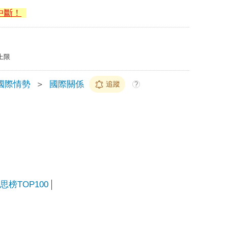
中斷！
上限
國際情勢
＞
國際關係
追蹤
?
榜TOP100