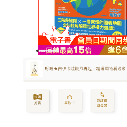
呀哈★吉伊卡哇旋風再起，精選周邊看過來
寫評價
好書
喜歡+1
賺金幣