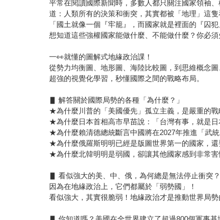
平常在閱讀國際新聞時，多數人都只關注國家領袖、
道：人類所有的決策和衝突，其實都被「地理」這隻
「國土就像一個『牢籠』，而國家就是裡面的『囚犯
想知道這些強權國家能做什麼、不能做什麼？你必須
一👀就懂的圖解式地緣政治課！
從勢力均衡圖、地形圖、海陸比較圖，到思維概念圖
超強的視覺化學習，秒懂國際之間的戰略布局。
▋ 解答關於國際局勢的各種「為什麼？」
★為什麼川普的「美國優先」孤立主義，是嚴重的戰
★為什麼日本首相高市早苗說：「台灣有事，就是日
★為什麼賴清德總統斷言中國將在2027年推進「
★為什麼俄羅斯明明已經是版圖世界第一的國家，還
★為什麼北韓明明是弱國，卻讓其他國家感到非常害
▋ 看似強大的美、中、俄，為何總是無法停止衝突
因為在地緣政治上，它們都屬於「弱勢國」！
看似強大，其實很脆弱！地緣政治才是推動世界局勢
▋ 你知道嗎？美國在全世界建立了超過800個軍事基