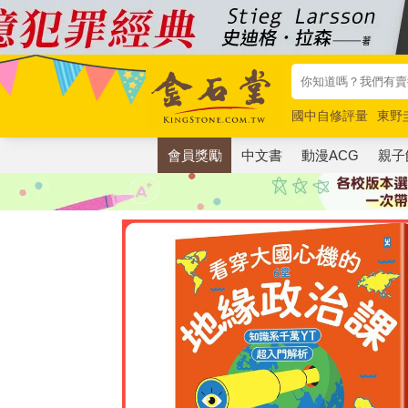
國中自修評量
東野
唯紅花綻放
奧德賽
會員獎勵
中文書
動漫ACG
親子