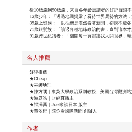
從10幾歲到90幾歲，來自各年齡層讀者的好評聲浪
13歲少年：「透過地圖揭露了看待世界局勢的方法
39歲上班族：「以往總是漠然看著新聞，卻摸不透
71歲銀髮族：「讀過各種地緣政治的書，直到這本
91歲跨世紀讀者：「翻開每一頁都讓我大開眼界，
名人推薦
好評推薦
★Cheap
★巫師地理
★陳方隅｜東吳大學政治系副教授、美國台灣觀測站
★游庭皓｜財經直播主
★福澤喬｜Joel來談日本 版主
★蔡依橙｜陪你看國際新聞 創辦人
作者