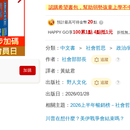
認購希望書包，幫助弱勢孩童上學不
20
預計最高可得金幣
點
?
100累1點 4點抵1元
HAPPY GO享
折抵無
分類：
中文書
＞
社會哲思
＞
政治/
作者：
社會部部長
追蹤
?
加購
譯者：
黃紘君
出版社：
野人文化
追蹤
?
出版日：
2026/01/28
相關主題：
2026上半年暢銷榜－社會哲思
川普在想什麼？美伊戰爭會結束嗎？