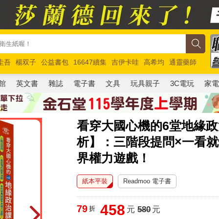
圭吾
楊双子
公益書包
16647續集
吉伊卡哇
高希均
通靈藥師
路邊攤新作
馬斯克
玩具總動員5
超慢跑
館
英文書
雜誌
電子書
文具
玩具親子
3C電玩
家
看穿大國心機的6堂地緣政
析】：三階段提問×一看
界權力遊戲！
紙本平裝
Readmoo 電子書
458
79
折
元
580
元