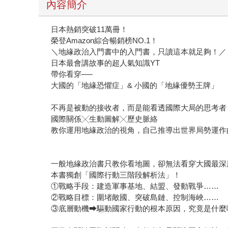
內容簡介
日本熱銷突破11萬冊！
榮登Amazon綜合暢銷榜NO.1！
＼地緣政治入門書中的入門書，只讀這本就足夠！／
日本最會講故事的超人氣知識YT
帶你看穿──
大國的「地緣恐懼症」& 小國的「地緣優勢王牌」
不再是被動的接收者，而是能看透國際大局的思考者
國際關係╳生動圖解╳歷史脈絡
教你運用地緣政治的視角，自己推導出世界局勢運作
一般地緣政治書只教你看地圖，卻無法看穿大國最深
本書獨創「國際行動三階段解析法」！
①戰略手段：建造軍事基地、結盟、發動戰爭……
②戰略目標：圍堵敵國、突破島鏈、控制海峽……
③底層動機⮕驅動國家行動的根本原因，究竟是什麼