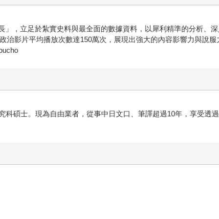
「社會部部長」，立足於紮實史料與最全面的數據資料，以犀利精準的分析
緣政治影片平均播放次數達150萬次，展現出強大的內容影響力與說
bucho
究科碩士。現為自由業者，從事中日文口、筆譯超過10年，享受透