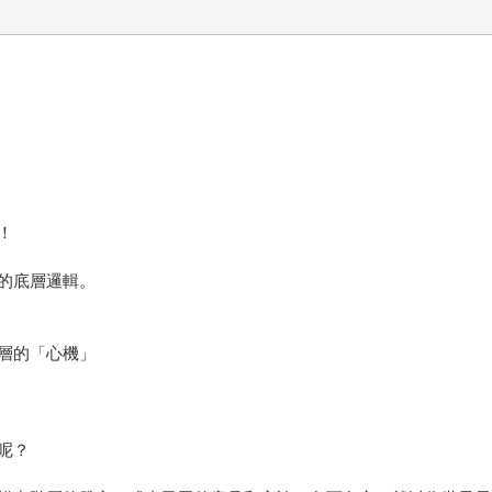
！
的底層邏輯。
層的「心機」
呢？