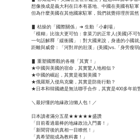
想像換成是義大利在日本有基地、中國在美國有駐軍
但為什麼美國在其他國家駐軍，我們就覺得理所當然
▋ 枯燥的「國際關係」➜ 生動「小劇場」
「模糊」比強大更可怕：拿菜刀的正常人(美國)不可
一句話解釋「緩衝國」：對大國來說，身邊的小國就
距離與威脅：「河對岸的壯漢」(美國)vs.「身旁瘦
▋ 重塑國際觀的各種「其實！」
★中國與美國的宿命，其實驚人地相似？
★中國的崛起，其實是複製美國？
★俄羅斯入侵烏克蘭，其實是防衛行動？
★日本和韓國總是無法聯手合作，其實是400多年前
＼最好懂的地緣政治懶人包！／
日本讀者滿分五星★★★★★盛讚
「目前看過最棒的地緣政治入門書！」
「新聞背後的真相一目瞭然！」
「真希望能成為教科書！」