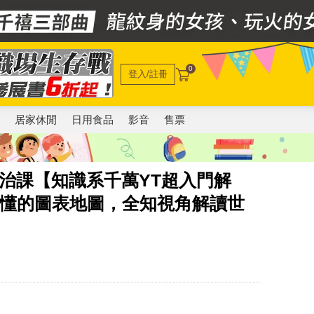
0
登入/註冊
電
居家休閒
日用食品
影音
售票
治課【知識系千萬YT超入門解
就懂的圖表地圖，全知視角解讀世