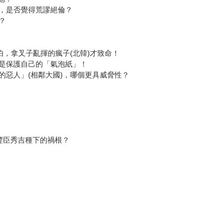
，是否覺得荒謬絕倫？
？
怕，拿叉子亂揮的瘋子(北韓)才致命！
是保護自己的「氣泡紙」！
弱的惡人」(相鄰大國)，哪個更具威脅性？
豐臣秀吉種下的禍根？