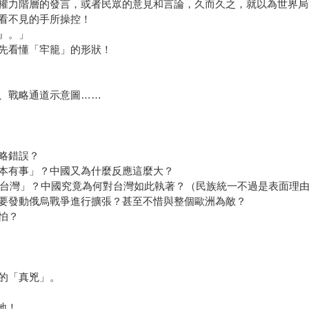
權力階層的發言，或者民眾的意見和言論，久而久之，就以為世界局
看不見的手所操控！
』。」
先看懂「牢籠」的形狀！
、戰略通道示意圖……
略錯誤？
本有事」？中國又為什麼反應這麼大？
武統台灣」？中國究竟為何對台灣如此執著？（民族統一不過是表面理
要發動俄烏戰爭進行擴張？甚至不惜與整個歐洲為敵？
怕？
？
的「真兇」。
地！