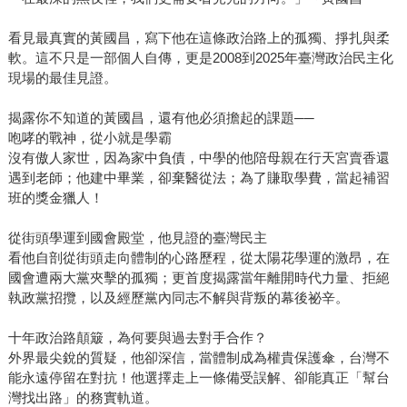
看見最真實的黃國昌，寫下他在這條政治路上的孤獨、掙扎與柔
軟。這不只是一部個人自傳，更是2008到2025年臺灣政治民主化
現場的最佳見證。
揭露你不知道的黃國昌，還有他必須擔起的課題──
咆哮的戰神，從小就是學霸
沒有傲人家世，因為家中負債，中學的他陪母親在行天宮賣香還
遇到老師；他建中畢業，卻棄醫從法；為了賺取學費，當起補習
班的獎金獵人！
從街頭學運到國會殿堂，他見證的臺灣民主
看他自剖從街頭走向體制的心路歷程，從太陽花學運的激昂，在
國會遭兩大黨夾擊的孤獨；更首度揭露當年離開時代力量、拒絕
執政黨招攬，以及經歷黨內同志不解與背叛的幕後祕辛。
十年政治路顛簸，為何要與過去對手合作？
外界最尖銳的質疑，他卻深信，當體制成為權貴保護傘，台灣不
能永遠停留在對抗！他選擇走上一條備受誤解、卻能真正「幫台
灣找出路」的務實軌道。