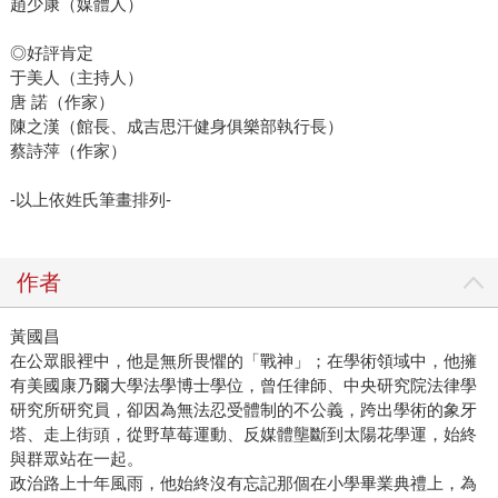
趙少康（媒體人）
◎好評肯定
于美人（主持人）
唐 諾（作家）
陳之漢（館長、成吉思汗健身俱樂部執行長）
蔡詩萍（作家）
-以上依姓氏筆畫排列-
作者
黃國昌
在公眾眼裡中，他是無所畏懼的「戰神」；在學術領域中，他擁
有美國康乃爾大學法學博士學位，曾任律師、中央研究院法律學
研究所研究員，卻因為無法忍受體制的不公義，跨出學術的象牙
塔、走上街頭，從野草莓運動、反媒體壟斷到太陽花學運，始終
與群眾站在一起。
政治路上十年風雨，他始終沒有忘記那個在小學畢業典禮上，為