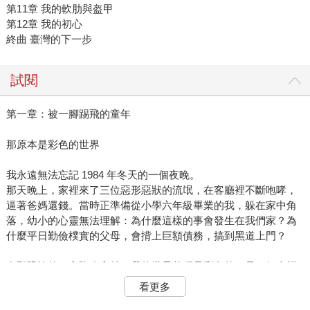
第11章 我的軟肋與盔甲
第12章 我的初心
終曲 臺灣的下一步
試閱
第一章：被一腳踢飛的童年
那原本是彩色的世界
我永遠無法忘記 1984 年冬天的一個夜晚。
那天晚上，家裡來了三位惡形惡狀的流氓，在客廳裡不斷咆哮，
逼著爸媽還錢。當時正準備從小學六年級畢業的我，躲在家中角
落，幼小的心靈無法理解：為什麼這樣的事會發生在我們家？為
什麼平日勤儉樸實的父母，會揹上巨額債務，搞到黑道上門？
在那恐怖的一夜降臨之前，我的世界曾經是彩色的，是一個幸福
的小康家庭。
看更多