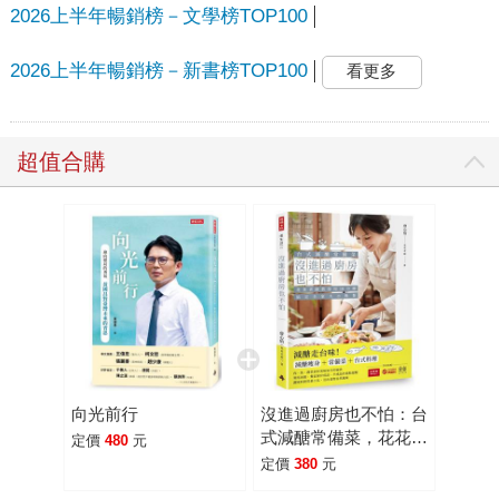
2026上半年暢銷榜－文學榜TOP100
2026上半年暢銷榜－新書榜TOP100
看更多
超值合購
向光前行
沒進過廚房也不怕：台
式減醣常備菜，花花老
定價
480
元
師教你用10分鐘搞定
定價
380
元
全家大小晚餐