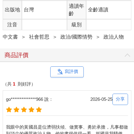
適讀年
出版地
台灣
全齡適讀
牆的那一邊是學校，這一邊是樂園
齡
注音
級別
那時候，父親的薪水足以支撐全家，我們在新店買了一棟有後
院、可以種樹的大房子。
中文書
＞
社會哲思
＞
政治/國際情勢
＞
政治人物
那房子真的很大，距離我就讀的新店大豐國小，僅僅只有一道牆
的距離。那是我童年最得意的捷徑--上課時爬牆過去，放學再爬牆
商品評價
回來，方便至極。
小學時期的我，過得超級快樂。習慣早起的我，總是陪爸爸吃完
寫評價
早餐，六點多就翻牆到了學校。絕大多數的時間，我都在玩。從
彈珠、尪仔標（紅仔標）、烤地瓜、看漫畫、抓青蛙，一路玩到
（共
1
則好評）
游泳、躲避球、籃球、棒球。對那時的我來說，功課是在學校就
能順手解決的小事，考試則是月考前兩天才需要面對的問題。
分享
go**************966 說：
2026-05-25
家裡永遠有媽媽煮好熱騰騰的飯菜，那是身為家庭主婦的她，給
予我們最安穩的守護。她在閒暇時還去學裁縫、學插花，把家裡
打理得井井有條。每天玩累了回家，就是吃飯、睡覺，天塌下來
我眼中的黃國昌是位濟弱扶傾、做實事、勇於承擔，凡事都做
都有爸媽頂著。