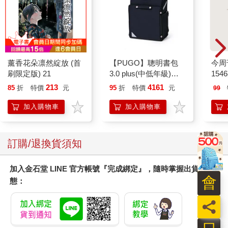
薰香花朵凛然綻放 (首
【PUGO】聰明書包
今周
刷限定版) 21
3.0 plus(中低年級)酷
154
黑 全新進化玩美上市
213
4161
85
折
特價
元
95
折
特價
元
99
加入購物車
加入購物車
訂購/退換貨須知
加入金石堂 LINE 官方帳號『完成綁定』，隨時掌握出貨動
會
態：
員