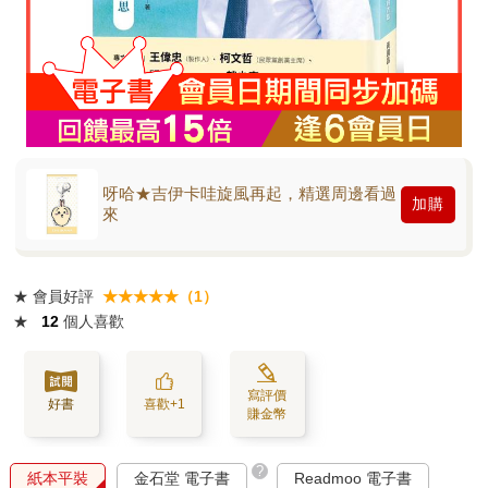
呀哈★吉伊卡哇旋風再起，精選周邊看過
加購
來
★
會員好評
★★★★★（1）
★
12
個人喜歡
寫評價
好書
喜歡+1
賺金幣
?
紙本平裝
金石堂 電子書
Readmoo 電子書