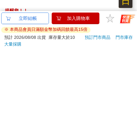
日
提醒您！！
金石堂及銀行均不會請您操作ATM! 如接獲電話要求您前往
立即結帳
加入購物車
ATM提款機，請不要聽從指示，以免受騙上當！
※ 本商品會員日滿額金幣加碼回饋最高15倍
退換貨須知：
預計 2026/08/08 出貨
庫存量大於10
預訂門市商品
門市庫存
大量採購
**提醒您，鑑賞期不等於試用期，退回商品須為全新狀態**
依據「消費者保護法」第19條及行政院消費者保護處公告之
「通訊交易解除權合理例外情事適用準則」，以下商品購買
後，除商品本身有瑕疵外，將不提供7天的猶豫期：
易於腐敗、保存期限較短或解約時即將逾期。（如：生
鮮食品）
依消費者要求所為之客製化給付。（客製化商品）
報紙、期刊或雜誌。（含MOOK、外文雜誌）
經消費者拆封之影音商品或電腦軟體。
非以有形媒介提供之數位內容或一經提供即為完成之線
上服務，經消費者事先同意始提供。（如：電子書、電
子雜誌、下載版軟體、虛擬商品…等）
已拆封之個人衛生用品。（如：內衣褲、刮鬍刀、除毛