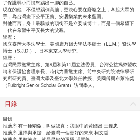
了保護弱小而憤怒踢出一腳的自己。
現在的他，不僅想踢倒高牆，更決心要在廢墟之上，牽起大眾的
手，為台灣畫下公平正義、安居樂業的未來藍圖。
對他而言，身上最驕傲的頭銜不是立委或博士，而是一個希望下
一代在希望中平安長大的父親。
學歷：
國立臺灣大學法學士、美國康乃爾大學法學碩士（LL.M.）暨法學
博士（S.J.D.）、日本東京大學研究。
經歷：
台灣民眾黨黨主席、第9屆和第11屆立法委員、台灣公益揭弊暨吹
哨者保護協會理事長、時代力量黨主席、前中央研究院法律學研
究所研究員、臺灣大學及臺北大學兼任教授、美國傅爾布萊特獎
（Fulbright Senior Scholar Grant）訪問學人。
目錄
目錄
推薦序 有一種驕傲，叫做認真：我眼中的黃國昌 王偉忠
推薦序 選擇與承擔，給臺灣一個更好的未來 柯文哲
推薦序 勇敢前進，就是最好的選擇 張麗善