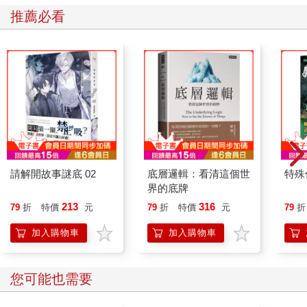
依然樂此不疲。那時我非常羨慕我的死黨們，他們從來不會因為
推薦必看
「出去玩」而挨揍，只有在發成績單那天會被打，而我卻是為了
玩耍天天在冒險。
從小學一年級一路當班長到畢業的我就是個孩子王，在班上有兩
個任務：對內，協助老師維持秩序；對外，就是當班上同學被欺
負時，揪齊兄弟去討回公道。隨著跆拳道練到了黑帶，我在「執
行任務」時更是如虎添翼。代價就是，媽媽經常得來學校向被我
揍的同學家長道歉，然後把我拖回家再打一頓。
那時的大豐國小旁還是一片稻田，我家出去也就是一片田（現在
請解開故事謎底 02
底層邏輯：看清這個世
特殊傳
的二十張路靠近中正路一帶）。日子雖然偶有皮肉痛，但心靈是
界的底牌
富足的。假日姊姊練鋼琴，爸爸帶我們回汐止老家探親，一切看
似穩固而美好。
213
316
79
折
特價
元
79
折
特價
元
79
折
加入購物車
加入購物車
您可能也需要