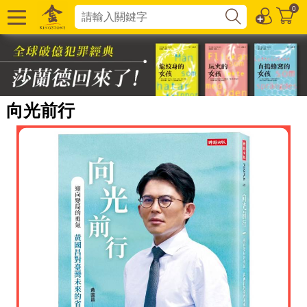
0
向光前行