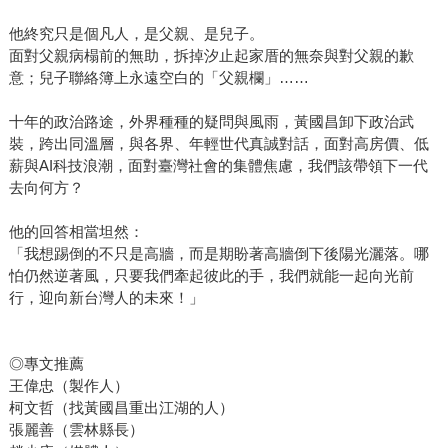
他終究只是個凡人，是父親、是兒子。
面對父親病榻前的無助，拆掉汐止起家厝的無奈與對父親的歉
意；兒子聯絡簿上永遠空白的「父親欄」……
十年的政治路途，外界種種的疑問與風雨，黃國昌卸下政治武
裝，跨出同溫層，與各界、年輕世代真誠對話，面對高房價、低
薪與AI科技浪潮，面對臺灣社會的集體焦慮，我們該帶領下一代
去向何方？
他的回答相當坦然：
「我想踢倒的不只是高牆，而是期盼著高牆倒下後陽光灑落。哪
怕仍然逆著風，只要我們牽起彼此的手，我們就能一起向光前
行，迎向新台灣人的未來！」
◎專文推薦
王偉忠（製作人）
柯文哲（找黃國昌重出江湖的人）
張麗善（雲林縣長）