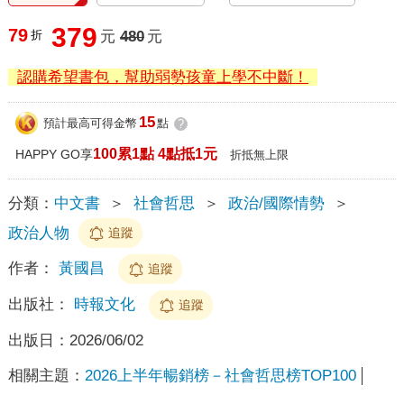
379
79
折
元
480
元
認購希望書包，幫助弱勢孩童上學不中斷！
15
預計最高可得金幣
點
?
100累1點 4點抵1元
HAPPY GO享
折抵無上限
分類：
中文書
＞
社會哲思
＞
政治/國際情勢
＞
政治人物
追蹤
作者：
黃國昌
追蹤
出版社：
時報文化
追蹤
出版日：
2026/06/02
相關主題：
2026上半年暢銷榜－社會哲思榜TOP100