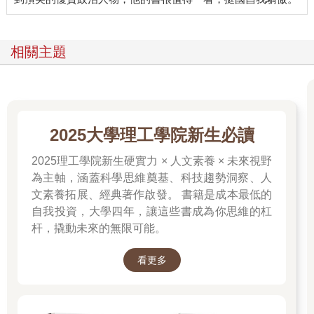
滷味、啤酒與工頭父親的義氣
相關主題
父親雖然學歷不高，但非常負責。在工廠裡，他不僅是管理者，
更像是工人們的大哥。
我記憶中最鮮明的畫面，就是父親常把工人們帶回家吃飯。那不
是什麼應酬，而是真正的「兄弟」。
下班後，家裡的餐桌總是擠滿了人。父親招呼著那些叔叔伯伯
們，桌上擺滿了切好的滷味，大家大口喝著啤酒、大聲聊天。他
2025大學理工學院新生必讀
們談論著工作的辛苦，談論著未來的希望。假日的時候，這群工
人也常來家裡串門子。
2025理工學院新生硬實力 × 人文素養 × 未來視野
父親就把這群工人當作最好的朋友，工作在一起，生活也混在一
為主軸，涵蓋科學思維奠基、科技趨勢洞察、人
起。年幼的我穿梭在大人之間，仰望著父親豪爽的笑容。在他身
文素養拓展、經典著作啟發。 書籍是成本最低的
上，我看見基層勞動者的辛勞，以及一種江湖般的義氣與尊重。
自我投資，大學四年，讓這些書成為你思維的杠
杆，撬動未來的無限可能。
那是父親教給我的第一堂課：人的價值不在於職位高低，而在於
你是否把別人當「人」看。
看更多
那時候的我以為，這種充滿媽媽的飯菜香、啤酒氣泡與工人們歡
笑聲的日子，會永遠持續下去。直到1984年那個寒冷的冬夜，敲