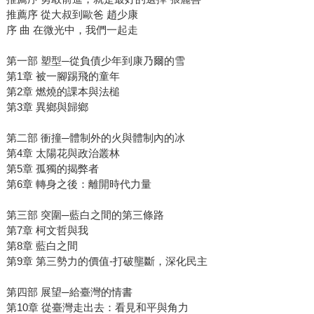
推薦序 從大叔到歐爸 趙少康
序 曲 在微光中，我們一起走
第一部 塑型─從負債少年到康乃爾的雪
第1章 被一腳踢飛的童年
第2章 燃燒的課本與法槌
第3章 異鄉與歸鄉
第二部 衝撞─體制外的火與體制內的冰
第4章 太陽花與政治叢林
第5章 孤獨的揭弊者
第6章 轉身之後：離開時代力量
第三部 突圍─藍白之間的第三條路
第7章 柯文哲與我
第8章 藍白之間
第9章 第三勢力的價值-打破壟斷，深化民主
第四部 展望─給臺灣的情書
第10章 從臺灣走出去：看見和平與角力