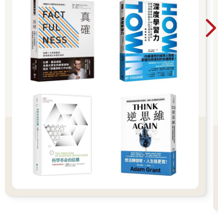
門聲響起。
赤腳翻牆的「黑帶」班長
在那個巨大的變故發生之前，我的童年其實並非全無煩惱。
但我唯二的煩惱，現在想起來都帶著一種甜味：一個是因為經常
偷跑出去玩、回家被父母毒打；另一個則是從小就罹患的嚴重氣
喘，有時嚴重到晚上根本無法入睡，天一亮媽媽就得揹著我去醫
院。
為了改善我的氣喘，爸媽在我三年級時送我去學跆拳道。這項決
定不僅改善了我的體質，更意外點滿了我的「戰鬥技能」。
那時的我，幾乎每次月考都是全班第一名，但我其實不喜歡跟所
謂的「好學生」混在一起。我覺得他們太計較分數，太難相處。
我的死黨們，全是考試名次倒數的同學。跟他們在一起，我感到
輕鬆自在、無拘無束。
我們玩得瘋狂，為了怕媽媽聽到我偷跑出門的聲音，我不敢開正
門，而是將鞋子提在手上、赤腳翻過自家的圍牆溜出去。當然，
回家時我也早就做好了被狠狠修理的心理準備，但即使如此，我