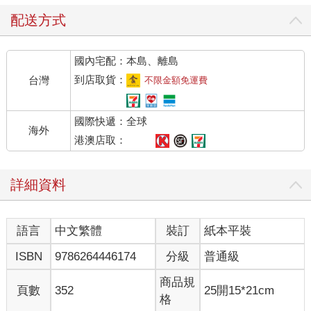
從汐止到新店：家族的流變
配送方式
我們的家族根基在汐止。聽長輩說，我的太祖父在日治時期是一
位備受敬重的「漢文」老師，在地方上頗有聲望，也積累了一些
國內宅配：本島、離島
農地。但命運弄人，從曾祖父、祖父到我父親，都不愛讀書，家
族也從文人轉為務農，日子過得相當清苦。為了養家，父親退伍
到店取貨：
台灣
不限金額免運費
後甚至去當過採礦工人，每天陷在暗無天日的礦坑中，用生命換
取微薄的薪水。
國際快遞：全球
海外
1973 年，也就是我出生的那一年，為了讓三個小孩過上更好的日
港澳店取：
子，父母做了一個重大的決定--舉家搬往新店。
詳細資料
那正是台灣經濟起飛的年代，台灣製造的帳蓬在海外炙手可熱。
父親在新店的一間工廠學習染布技術，隨著老闆賺錢擴廠、搬遷
到三芝，父親也憑著苦幹實幹，從學徒一路爬升到染布部主任。
語言
中文繁體
裝訂
紙本平裝
從我有記憶以來，只有小學畢業的父親，總是清晨六點就起床，
ISBN
9786264446174
分級
普通級
吃完母親準備的早餐後，便出門前往遠在三芝的工廠。他用自己
的勞力，還有原本健康的肺，在充滿有機溶劑的環境中吸著毒
商品規
頁數
352
25開15*21cm
氣、從事染布工作。而國中沒畢業的母親則專心操持家務。他們
格
共同撐起了一個溫暖平靜的家。