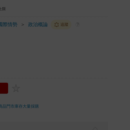
上限
國際情勢
＞
政治概論
追蹤
?
商品
門市庫存
大量採購