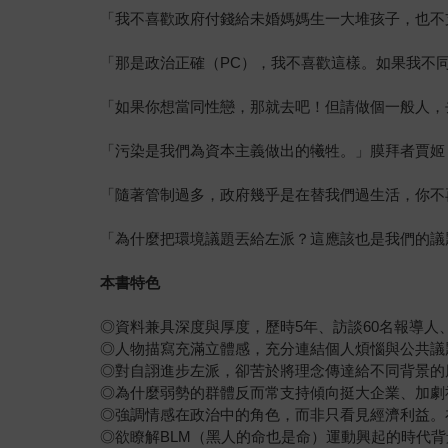
「我不喜歡政府付錢給未婚媽媽生一大堆孩子，也不支持
「那是政治正確（PC），我不喜歡這樣。如果我不
「如果你想當同性戀，那就去吧！但請做個一般人，
「污染是我們為資本主義做出的犧牲。」膜拜者賈姬
「隨著管制過多，政府幾乎是在替我們過生活，你不
「為什麼把環境議題丟給左派？這應該也是我們的議
本書特色
◎資料兼具深度與厚度，歷時5年、訪談60名報導人、
◎人物描寫充滿立體感，充分連結個人煩惱與公共議
◎對自詡進步左派，卻苦於將理念傳達給不同背景的
◎為什麼弱勢的群體反而常支持傾向挺大企業、加劇
◎強調情感在政治中的角色，而非只看見經濟利益。
◎欲瞭解BLM（黑人的命也是命）運動興起的時代