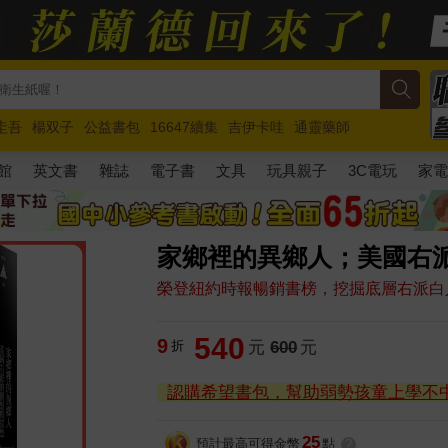
圭吾
楊双子
公益書包
16647續集
吉伊卡哇
通靈藥師
路邊攤新作
馬斯克
玩具總動員5
超慢跑
館
英文書
雜誌
電子書
文具
玩具親子
3C電玩
家
家鄉裡的異鄉人；美國右
榮登紐約時報暢銷書榜，挖掘底層右派白
540
9
折
元
600
元
認購希望書包，幫助弱勢孩童上學不
25
預計最高可得金幣
點
?