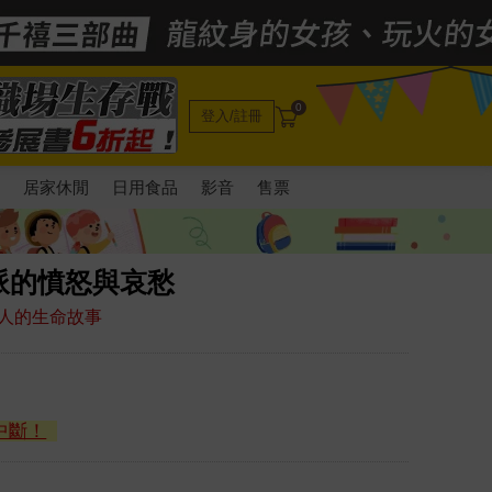
0
登入/註冊
電
居家休閒
日用食品
影音
售票
派的憤怒與哀愁
人的生命故事
中斷！