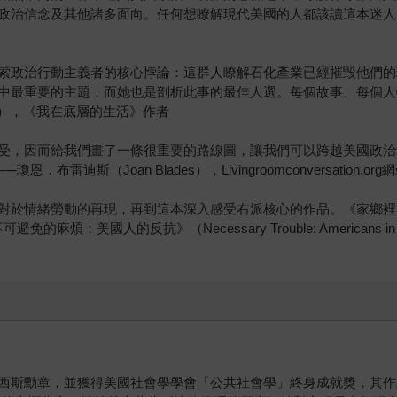
信念及其他諸多面向。任何想瞭解現代美國的人都該讀這本迷人的書。──羅
索政治行動主義者的核心悖論：這群人瞭解石化產業已經摧毀他們的
中最重要的主題，而她也是剖析此事的最佳人選。每個故事、每個人
eich），《我在底層的生活》作者
受，因而給我們畫了一條很重要的路線圖，讓我們可以跨越美國政治
迪斯（Joan Blades），Livingroomconversation.o
對於情緒勞動的再現，再到這本深入感受右派核心的作品。《家鄉裡
的麻煩：美國人的反抗》（Necessary Trouble: Americans in 
西斯勳章，並獲得美國社會學學會「公共社會學」終身成就獎，其作