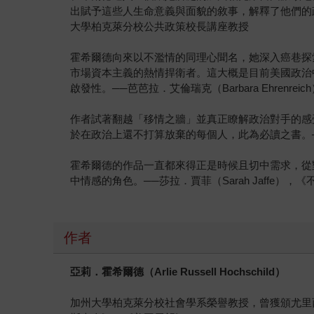
出賦予這些人生命意義與面貌的敘事，解釋了他們的政治
大學柏克萊分校公共政策校長講座教授
霍希爾德向來以不濫情的同理心聞名，她深入癌巷探
市場資本主義的熱情捍衛者。這大概是目前美國政治
啟發性。──芭芭拉．艾倫瑞克（Barbara Ehrenr
作者試著翻越「移情之牆」並真正瞭解政治對手的感
於在政治上還不打算放棄的每個人，此為必讀之書。──瓊恩．布雷
霍希爾德的作品一直都來得正是時候且切中需求，從
中情感的角色。──莎拉．賈菲（Sarah Jaffe），《不可避免
作者
亞莉．霍希爾德（Arlie Russell Hochschild）
加州大學柏克萊分校社會學系榮譽教授，曾獲頒尤里