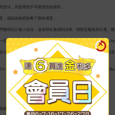
民想法，而是尋找不可能抵抗的居民。
受，他認為政府剝奪了那份感受。
們覺得自己被人拉住，這使得右派感到沮喪、憤怒且被政府出賣。種
無禮的綽號，像是白色垃圾（white trash）、死白人（po buc
的元素」，也說自己打算禁止所有穆斯林進入美國。川普幾乎每次造
9％之中輪廓逐漸清楚的下層階級。這是自由派的引爆點。右派認為公部
路易斯安那州居民