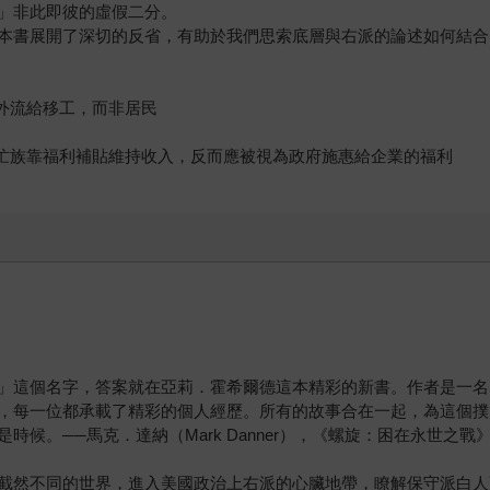
」非此即彼的虛假二分。
本書展開了深切的反省，有助於我們思索底層與右派的論述如何結合
外流給移工，而非居民
忙族靠福利補貼維持收入，反而應被視為政府施惠給企業的福利
」這個名字，答案就在亞莉．霍希爾德這本精彩的新書。作者是一名
，每一位都承載了精彩的個人經歷。所有的故事合在一起，為這個撲
．達納（Mark Danner），《螺旋：困在永世之戰》（Spiral: Tra
截然不同的世界，進入美國政治上右派的心臟地帶，瞭解保守派白人