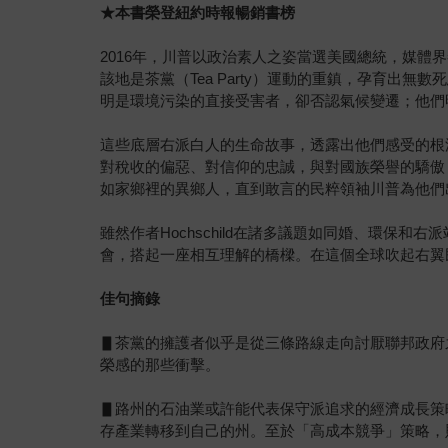
★
本書榮登紐約時報暢銷書榜
2016年，川普以政治素人之姿當選美國總統，媒體界譽之
該地是茶黨（Tea Party）運動的重鎮，孕育
明是環境污染的直接受害者，卻否認氣候變遷；他們
這些底層右派白人的生命故事，透露出他們感受的根
對稅收的偏惡、對信仰的忠誠，與對國族榮譽的驕傲
如家鄉裡的異鄉人，直到敢言的民粹領袖川普為他們
雖然作者Hochschild在諸多議題如同婚、環
會，搭起一座相互理解的橋樑。在這個全球吹起右翼
佳句摘錄
▋茶黨的擁護者似乎是從三條路線走向討厭聯邦政府
榮感的那些衝擊。
▋路州的石油業或許能代表保守派追求的經濟成長策
存產業轉移到自己的州。至於「高成本競爭」策略，