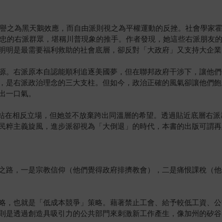
為黑天鵝效應，而自由派則視之為平權運動的反挫。社會學家霍希爾德（Ar
出無數死忠的右派群眾，堪稱川普現象的推手。作者發現，她這些右派朋
明明是最需要福利救助的社會底層，卻反對「大政府」又支持大企業
源。右派原本自認能順利追逐美國夢，但在聯邦政府干涉下，讓他們
，是右派政治理念的三大支柱。但如今，政治正確的風氣卻讓他們飽
出一口氣。
保和右派站在相反立場，但她並不放棄跨出同溫層的希望。透過貼近底層
民粹主義旋風，進步派卻視為「大倒退」的時代，本書的出版可謂再
之路，一是宗教信仰（他們覺得政府排擠教會），二是痛恨課稅（他
略，也就是「低成本競爭」策略。藉著禁止工會、給予較低工資、公
則是透過創造具吸引力的公共部門來刺激新工作產生，像加州的矽谷