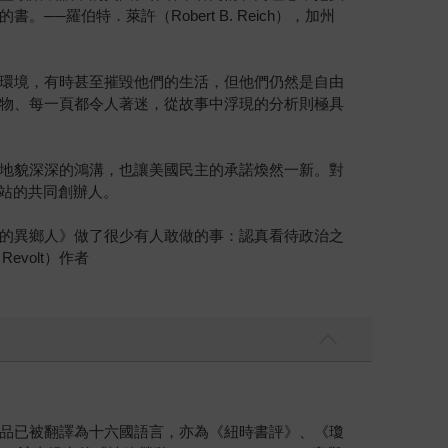
伯特．萊許（Robert B. Reich），加州
環境，有時甚至摧毀他們的生活，但他們仍然是自由
物、每一頁都令人著迷，從故事中浮現的分析則極具
地貌深深的鴻溝，也讓美國民主的承諾煥然一新。對
rg網站的共同創辦人。
的異鄉人》做了很少有人敢做的事：認真看待政治之
Revolt）作者
品已被翻譯為十六國語言，亦為《紐時書評》、《瓊