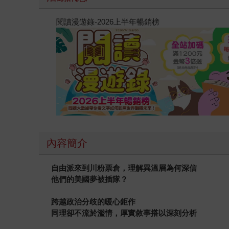
閱讀漫遊錄-2026上半年暢銷榜
內容簡介
自由派來到川粉票倉，理解異溫層為何深信
他們的美國夢被插隊？
跨越政治分歧的暖心鉅作
同理卻不流於濫情，厚實敘事搭以深刻分析