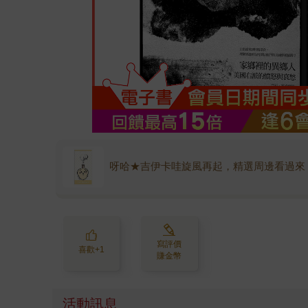
呀哈★吉伊卡哇旋風再起，精選周邊看過來
寫評價
喜歡+1
賺金幣
活動訊息