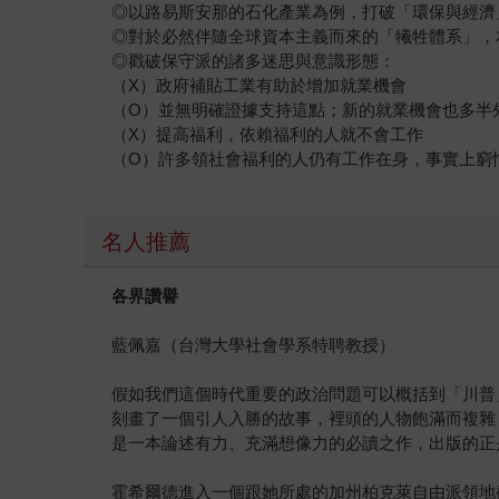
◎以路易斯安那的石化產業為例，打破「環保與經濟
◎對於必然伴隨全球資本主義而來的「犧牲體系」，
◎戳破保守派的諸多迷思與意識形態：
（X）政府補貼工業有助於增加就業機會
（O）並無明確證據支持這點；新的就業機會也多半
（X）提高福利，依賴福利的人就不會工作
（O）許多領社會福利的人仍有工作在身，事實上窮
名人推薦
各界讚譽
藍佩嘉（台灣大學社會學系特聘教授）
假如我們這個時代重要的政治問題可以概括到「川普
刻畫了一個引人入勝的故事，裡頭的人物飽滿而複雜
是一本論述有力、充滿想像力的必讀之作，出版的正是時候。──馬克
霍希爾德進入一個跟她所處的加州柏克萊自由派領地