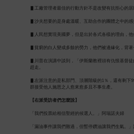
▋工廠管理者最佳的行動方針不是改變有抗拒心的居
▋沙夫想要的是身處溫暖、互助合作的團體之中的感
▋人民想實現美國夢，但是出於各式各樣的理由，他
▋貧窮的白人變成多餘的勞力，他們被邊緣化，背著一些粗魯
▋川普在演講中談到，「伊斯蘭教裡頭有仇恨基督徒
趕走。
▋左派注意的是私部門、頂層階級的1％，還有剩下9
群接受他人施恩之人愈來愈多且不事生產。
【右派受訪者們怎麼說】
「我們投票給相信聖經的候選人。」阿瑞諾夫婦
「漏油事件讓我們難過，但暫停鑽油讓我們生氣。」