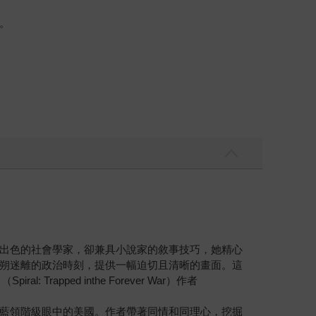
。
出色的社會學家，卻兼具小說家的敘事技巧，她精心
朔迷離的政治時刻，提供一幅迫切且清晰的畫面。這
pped inthe Forever War）作者
藍領階級眼中的美國。作者帶著同情和同理心，挖掘