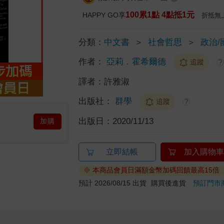
100累1點 4點抵1元
HAPPY GO享
折抵無
分類：
中文書
＞
社會哲思
＞
政治/
作者：
亞莉．霍希爾德
追蹤
?
譯者：
許雅淑
出版社：
群學
追蹤
?
出版日：
2020/11/13
加購
立即結帳
加入購物車
※ 本商品會員日滿額金幣加碼回饋最高15倍
預計 2026/08/15 出貨
購買後進貨
預訂門市