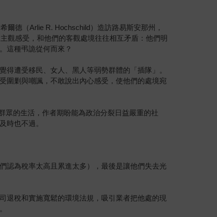
lie R. Hochschild）造訪路易斯安那州，
友的主觀感受，和他們的客觀處境往往相互矛盾：他們明
。這種弔詭從何而來？
覺得遭受移民、女人、黑人等弱勢群體的「插隊」。
受圍剿與嘲諷，不敢說出內心感受，使他們的處境宛
右派群眾的生活，作者期盼能為政治分裂日益嚴重的社
及時也不過。
們認為稅率太高且累進太多），最後是讓他們失去光
司退稅和實施寬鬆的環境法規，吸引業者把他處的現
。