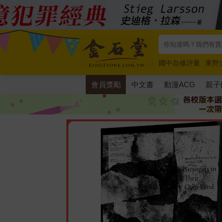
國中自修評量
東野
唯紅花綻放
奧德賽
會員獎勵
中文書
動漫ACG
親子