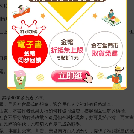
優惠性差別待遇。」韋斯特萊克（Westlake）市長哈迪
同情那個小孩，我不想有人因此指責我是壞人。」福音歌手麥當娜
去上班、除草、釣魚，你不必在山頂上大吼大叫。不要逼我改變，也
再是你自己了，而是政府的樣子。」牛仔唐尼
題。」叛教者沙夫
累積4000多頁逐字稿。
題，呈現社會學式的想像，適合用作人文社科的通俗讀本。
朋友，本書作者親身力行如何打破同溫層，搭起相互理解的橋樑。
社會不平等的右派政黨？這是個全球性現象，亦可見於台灣，而本書
在民粹的年代，此種切入角度已成為顯學。
背景，本書對茶黨、川普、美國南方白人的分析，提供了種族議題的