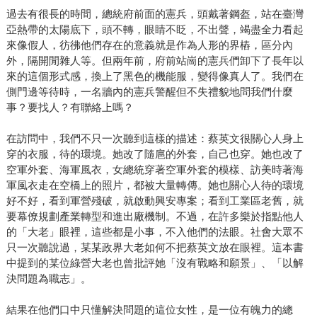
過去有很長的時間，總統府前面的憲兵，頭戴著鋼盔，站在臺灣
亞熱帶的太陽底下，頭不轉，眼睛不眨，不出聲，竭盡全力看起
來像假人，彷彿他們存在的意義就是作為人形的界樁，區分內
外，隔開閒雜人等。但兩年前，府前站崗的憲兵們卸下了長年以
來的這個形式感，換上了黑色的機能服，變得像真人了。我們在
側門邊等待時，一名牆內的憲兵警醒但不失禮貌地問我們什麼
事？要找人？有聯絡上嗎？
在訪問中，我們不只一次聽到這樣的描述：蔡英文很關心人身上
穿的衣服，待的環境。她改了隨扈的外套，自己也穿。她也改了
空軍外套、海軍風衣，女總統穿著空軍外套的模樣、訪美時著海
軍風衣走在空橋上的照片，都被大量轉傳。她也關心人待的環境
好不好，看到軍營殘破，就啟動興安專案；看到工業區老舊，就
要幕僚規劃產業轉型和進出廠機制。不過，在許多樂於指點他人
的「大老」眼裡，這些都是小事，不入他們的法眼。社會大眾不
只一次聽說過，某某政界大老如何不把蔡英文放在眼裡。這本書
中提到的某位綠營大老也曾批評她「沒有戰略和願景」、「以解
決問題為職志」。
結果在他們口中只懂解決問題的這位女性，是一位有魄力的總