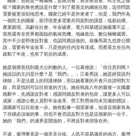
「國家」曾經是一種威權，是統治者，甚至壓迫者。民主化之後
呢？國家的角色應該是什麼？到了蔡英文的總統任期，這些問題
需要被更深刻地思考。國家已經不是外來者了，但是，我們作為
一個民主的國家，卻浮現更多需要共同面對的課題：低薪結構、
產業困境、高齡化社會、年金破產、電力與基礎設施嚴重不足，
當然還有全世界都面臨的氣候危機、地緣政治、數位極權威脅。
其中不少是即便反對黨，也認同應該做的。就像馬英九也曾公開
說，需要有年金改革，只是他的任內沒有達成。而蔡英文在任內
啟動了年改，也有了初步的成果。
她是個擅長找到最大公約數的人。一位幕僚說：「你注意到嗎？
她說話的主詞是什麼？是『我們』。」江春男說，她是經貿談判
律師，不是法庭上的辯護律師，所以她看重的不會只在證明對方
錯，而是找到可以往前進的方法。她在執政八年的最後一次國慶
致辭中，先感謝反對者：感謝同婚反對者的包容，讓更多人可以
成家；感謝公教人員對年金改革、勞工對勞保尚未完備的體諒，
讓國家可以往前進一步。她有點像一個當家者，知道這個家有為
了存續必須做的事，但也不會否認反對方也是這個家的一分子。
她的「我們」的邊界是開放的，不將反對者排除在外。
不過，臺灣畢竟是一個意見分歧、人民不容易滿意的地方。臺灣