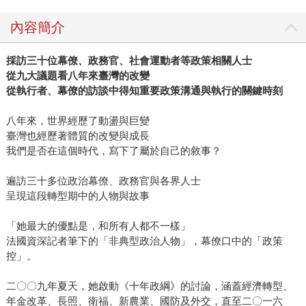
內容簡介
採訪三十位幕僚、政務官、社會運動者等政策相關人士
從九大議題看八年來臺灣的改變
從執行者、幕僚的訪談中得知重要政策溝通與執行的關鍵時刻
八年來，世界經歷了動盪與巨變
臺灣也經歷著體質的改變與成長
我們是否在這個時代，寫下了屬於自己的敘事？
遍訪三十多位政治幕僚、政務官與各界人士
呈現這段轉型期中的人物與故事
「她最大的優點是，和所有人都不一樣」
法國資深記者筆下的「非典型政治人物」，幕僚口中的「政策
控」。
二〇〇九年夏天，她啟動《十年政綱》的討論，涵蓋經濟轉型、
年金改革、長照、衛福、新農業、國防及外交，直至二〇一六