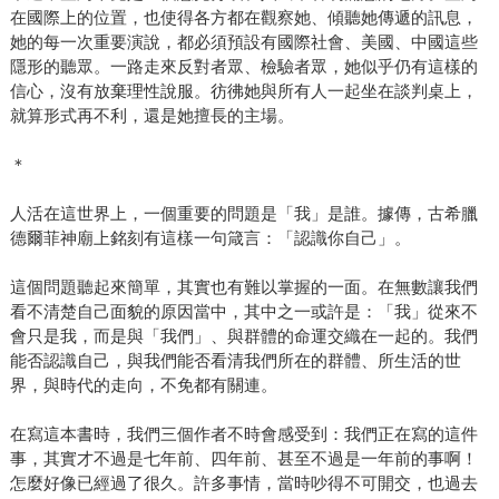
在國際上的位置，也使得各方都在觀察她、傾聽她傳遞的訊息，
她的每一次重要演說，都必須預設有國際社會、美國、中國這些
隱形的聽眾。一路走來反對者眾、檢驗者眾，她似乎仍有這樣的
信心，沒有放棄理性說服。彷彿她與所有人一起坐在談判桌上，
就算形式再不利，還是她擅長的主場。
＊
人活在這世界上，一個重要的問題是「我」是誰。據傳，古希臘
德爾菲神廟上銘刻有這樣一句箴言：「認識你自己」。
這個問題聽起來簡單，其實也有難以掌握的一面。在無數讓我們
看不清楚自己面貌的原因當中，其中之一或許是：「我」從來不
會只是我，而是與「我們」、與群體的命運交織在一起的。我們
能否認識自己，與我們能否看清我們所在的群體、所生活的世
界，與時代的走向，不免都有關連。
在寫這本書時，我們三個作者不時會感受到：我們正在寫的這件
事，其實才不過是七年前、四年前、甚至不過是一年前的事啊！
怎麼好像已經過了很久。許多事情，當時吵得不可開交，也過去