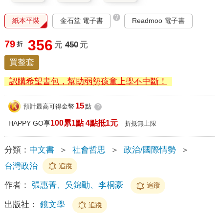
?
紙本平裝
金石堂 電子書
Readmoo 電子書
356
79
折
元
450
元
買整套
認購希望書包，幫助弱勢孩童上學不中斷！
15
預計最高可得金幣
點
?
100累1點 4點抵1元
HAPPY GO享
折抵無上限
分類：
中文書
＞
社會哲思
＞
政治/國際情勢
＞
台灣政治
追蹤
作者：
張惠菁、吳錦勳、李桐豪
追蹤
出版社：
鏡文學
追蹤