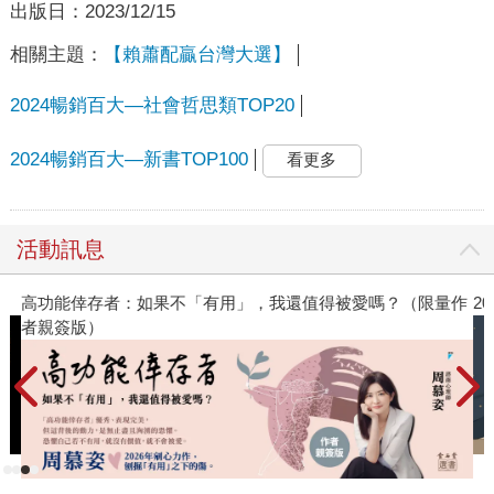
出版日：
2023/12/15
相關主題：
【賴蕭配贏台灣大選】
2024暢銷百大—社會哲思類TOP20
2024暢銷百大—新書TOP100
看更多
活動訊息
高功能倖存者：如果不「有用」，我還值得被愛嗎？（限量作
2
者親簽版）