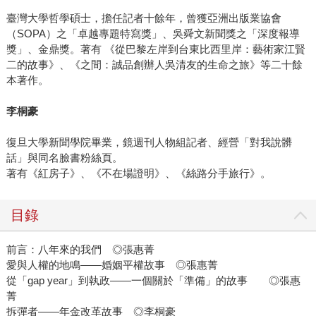
臺灣大學哲學碩士，擔任記者十餘年，曾獲亞洲出版業協會
（SOPA）之「卓越專題特寫獎」、吳舜文新聞獎之「深度報導
獎」、金鼎獎。著有 《從巴黎左岸到台東比西里岸：藝術家江賢
二的故事》、《之間：誠品創辦人吳清友的生命之旅》等二十餘
本著作。
李桐豪
復旦大學新聞學院畢業，鏡週刊人物組記者、經營「對我說髒
話」與同名臉書粉絲頁。
著有《紅房子》、《不在場證明》、《絲路分手旅行》。
目錄
前言：八年來的我們 ◎張惠菁
愛與人權的地鳴——婚姻平權故事 ◎張惠菁
從「gap year」到執政——一個關於「準備」的故事 ◎張惠
菁
拆彈者——年金改革故事 ◎李桐豪