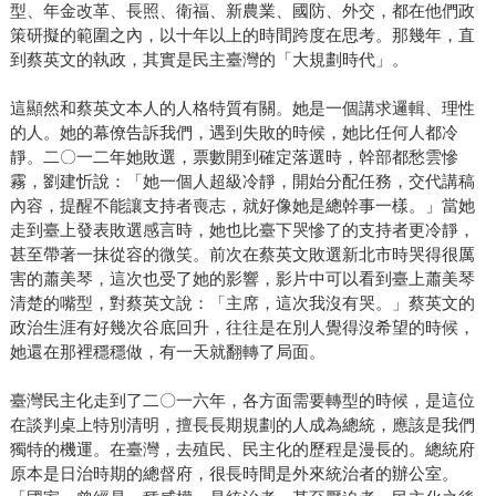
型、年金改革、長照、衛福、新農業、國防、外交，都在他們政
策研擬的範圍之內，以十年以上的時間跨度在思考。那幾年，直
到蔡英文的執政，其實是民主臺灣的「大規劃時代」。
這顯然和蔡英文本人的人格特質有關。她是一個講求邏輯、理性
的人。她的幕僚告訴我們，遇到失敗的時候，她比任何人都冷
靜。二〇一二年她敗選，票數開到確定落選時，幹部都愁雲慘
霧，劉建忻說：「她一個人超級冷靜，開始分配任務，交代講稿
內容，提醒不能讓支持者喪志，就好像她是總幹事一樣。」當她
走到臺上發表敗選感言時，她也比臺下哭慘了的支持者更冷靜，
甚至帶著一抹從容的微笑。前次在蔡英文敗選新北市時哭得很厲
害的蕭美琴，這次也受了她的影響，影片中可以看到臺上蕭美琴
清楚的嘴型，對蔡英文說：「主席，這次我沒有哭。」蔡英文的
政治生涯有好幾次谷底回升，往往是在別人覺得沒希望的時候，
她還在那裡穩穩做，有一天就翻轉了局面。
臺灣民主化走到了二〇一六年，各方面需要轉型的時候，是這位
在談判桌上特別清明，擅長長期規劃的人成為總統，應該是我們
獨特的機運。在臺灣，去殖民、民主化的歷程是漫長的。總統府
原本是日治時期的總督府，很長時間是外來統治者的辦公室。