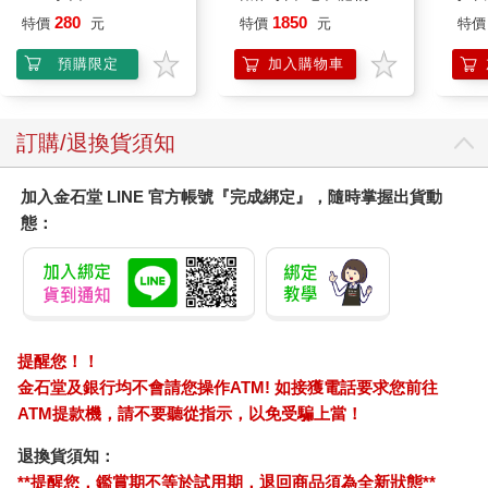
園系列（熱帶橙果／極
280
1850
特價
元
特價
元
特價
地冰雪）
預購限定
加入購物車
訂購/退換貨須知
加入金石堂 LINE 官方帳號『完成綁定』，隨時掌握出貨動
態：
提醒您！！
金石堂及銀行均不會請您操作ATM! 如接獲電話要求您前往
ATM提款機，請不要聽從指示，以免受騙上當！
退換貨須知：
**提醒您，鑑賞期不等於試用期，退回商品須為全新狀態**