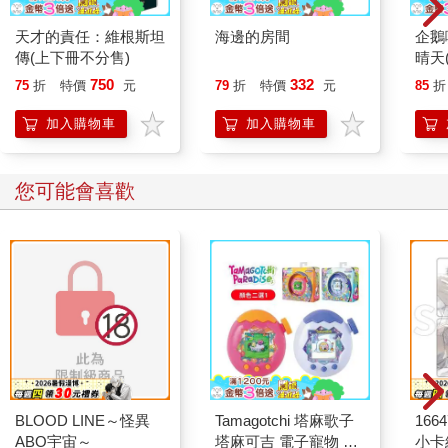
天才的責任：維根斯坦
海邊的房間
企鵝
傳(上下冊不分售)
晴天(
750
332
75
折
特價
元
79
折
特價
元
85
折
加入購物車
加入購物車
您可能會喜歡
BLOOD LINE～怪異
Tamagotchi 塔麻歌子
1664
ABO宇宙～
塔麻可吉 電子寵物 樂
小卡