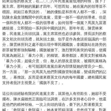
結果這樣的蔡英文，在二〇〇八年民進黨最低潮的時候，接下了
黨主席。那時她的黨齡才四年。可想而知，她在黨內的領導並不
穩固。就如江春男說的，「她的優點是和所有人都不一樣」，深
陷陳水扁貪瀆醜聞中的民進黨，需要一個不一樣的領導者。但是
一個和所有人都不一樣的領導者，如何領導一個黨？馬英九當選
總統後，立即開始一系列與中國的談判。那年年底，陳雲林來
臺，民進黨上街頭抗議，黨主席當然也必須參與。擅長談判的蔡
英文初次街頭洗禮，就灰頭土臉。似乎是作為會談前協議的一部
分，陳雲林所到之處不能出現中華民國國旗，拿國旗站在路旁的
群眾被警察強制驅離，國旗被搶下。激烈警民衝突的場面，使國
民黨為她冠上「暴力小英」的稱號。幕僚都說，蔡英文對被稱為
「暴力小英」超級介意，但，敵人的朋友是朋友，被國民黨稱為
「暴力小英」，有可能讓民進黨自家內部懷疑她的聲音少一點。
另一方面，「那一次馬英九他們對國旗管制過嚴，變成我們的記
憶。」幕僚說。反而是後來蔡英文任內的每年國慶，總有國民黨
支持者批評主視覺上「國旗不見了」。
這位街頭經驗有限的民進黨主席，就算他人有些欺生，她卻不受
擺布。陳水扁雖然正面臨司法調查，在許多支持者心目中，他還
是他們的精神領袖。一次上街頭的場合，臺下的人對著蔡英文
喊：「救阿扁！救阿扁！」她本來照稿演講，忽然停下來，對著