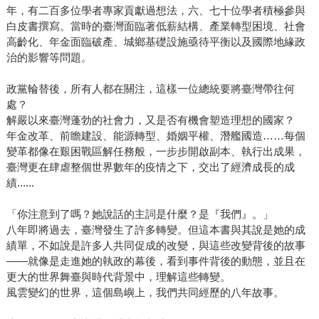
年，有二百多位學者專家貢獻過想法，六、七十位學者積極參與
白皮書撰寫。當時的臺灣面臨著低薪結構、產業轉型困境、社會
高齡化、年金面臨破產、城鄉基礎設施亟待平衡以及國際地緣政
治的影響等問題。
政黨輪替後，所有人都在關注，這樣一位總統要將臺灣帶往何
處？
解嚴以來臺灣蓬勃的社會力，又是否有機會塑造理想的國家？
年金改革、前瞻建設、能源轉型、婚姻平權、潛艦國造……每個
變革都像在艱困戰區解任務般，一步步開啟副本、執行出成果，
臺灣更在肆虐整個世界數年的疫情之下，交出了經濟成長的成
績......
「你注意到了嗎？她說話的主詞是什麼？是『我們』。」
八年即將過去，臺灣發生了許多轉變。但這本書與其說是她的成
績單，不如說是許多人共同促成的改變，與這些改變背後的故事
——就像是走進她的執政的幕後，看到事件背後的動態，並且在
更大的世界舞臺與時代背景中，理解這些轉變。
風雲變幻的世界，這個島嶼上，我們共同經歷的八年故事。