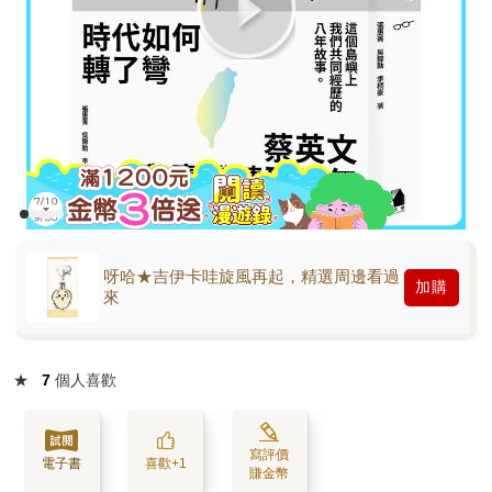
呀哈★吉伊卡哇旋風再起，精選周邊看過
加購
來
★
7
個人喜歡
寫評價
電子書
喜歡+1
賺金幣