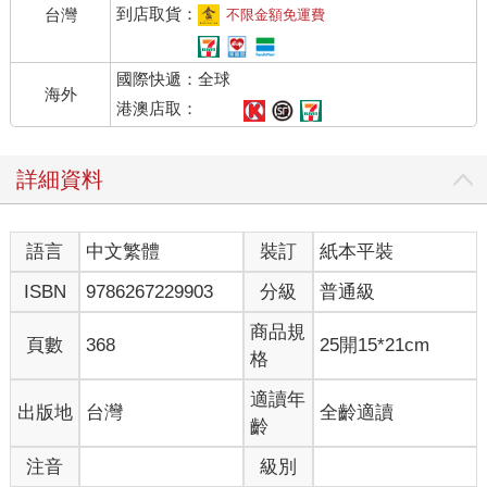
到店取貨：
台灣
不限金額免運費
國際快遞：全球
海外
港澳店取：
詳細資料
語言
中文繁體
裝訂
紙本平裝
ISBN
9786267229903
分級
普通級
商品規
頁數
368
25開15*21cm
格
適讀年
出版地
台灣
全齡適讀
齡
注音
級別