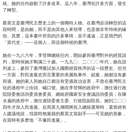
統。她的任內啟動了許多改革。這八年，臺灣在許多方面，發生
了轉型。
蔡英文是臺灣民主歷史上的一個獨特人物。在臺灣必須轉型的這
段時間，是由她，而不是由其他人來領導，也是個非常特殊的緣
份。其實，這本書中所寫的許多事情，並不遙遠，正是我們的
「當代史」——這個人，與這個時候的臺灣。
她在一九八六年，李登輝總統任內，開始參與臺灣對外的經貿談
判，那時候她才剛滿三十歲。一九九〇、二〇〇〇年代，她在談
判桌上，參與了臺灣嘗試加入國際經貿秩序的這一段歷史。但另
一方面，對民進黨史而言重要的美麗島事件、組黨，她都沒有參
與過。她的家人與她自己都沒有受過政治迫害，不曾在臺灣民主
化的過程中上街頭、喊口號。她在李登輝的政府中，擔任過行政
院陸委會諮詢委員會委員、總統府國家安全會議諮詢委員；在陳
水扁的政府中，擔任過陸委會主委、行政院副院長。她到二〇〇
四年才加入民進黨。在馬英九傳聞將投入總統選舉時，還曾經有
人建議他說，找當時無黨籍的蔡英文當副手——可見她的形象，
在當時有多麽地「不像民進黨」。