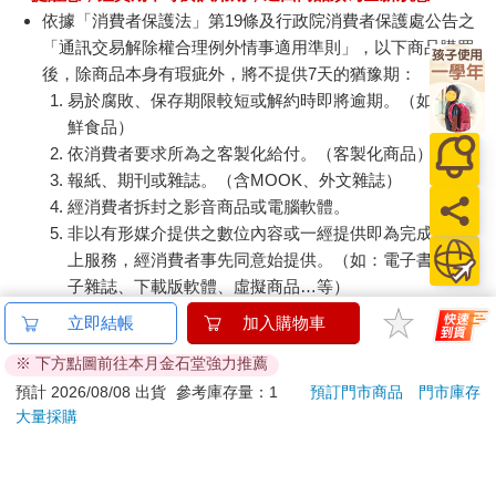
依據「消費者保護法」第19條及行政院消費者保護處公告之
「通訊交易解除權合理例外情事適用準則」，以下商品購買
後，除商品本身有瑕疵外，將不提供7天的猶豫期：
易於腐敗、保存期限較短或解約時即將逾期。（如：生
鮮食品）
依消費者要求所為之客製化給付。（客製化商品）
報紙、期刊或雜誌。（含MOOK、外文雜誌）
經消費者拆封之影音商品或電腦軟體。
非以有形媒介提供之數位內容或一經提供即為完成之線
上服務，經消費者事先同意始提供。（如：電子書、電
子雜誌、下載版軟體、虛擬商品…等）
已拆封之個人衛生用品。（如：內衣褲、刮鬍刀、除毛
立即結帳
加入購物車
刀…等）
※ 下方點圖前往本月金石堂強力推薦
若非上列種類商品，均享有到貨7天的猶豫期（含例假
日）。
預計 2026/08/08 出貨
參考庫存量：1
預訂門市商品
門市庫存
大量採購
辦理退換貨時，商品（組合商品恕無法接受單獨退貨）必須
是您收到商品時的原始狀態（包含商品本體、配件、贈品、
保證書、所有附隨資料文件及原廠內外包裝…等），請勿直