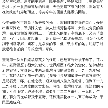
慶的主視覺。這年的主題是「民主臺灣，堅韌永續」，主視覺的
形狀，如一股扭轉連結的線繩。天色更暗下來的時候，開始有人
在總統府前席地而坐，等待今年的國慶光雕展演開始。
今年光雕的主題是「致未來的她」。演員陳淑芳擔任口白，介紹
出畫家陳進、導演陳文敏、詩人杜潘芳格等等，女性史角度的臺
灣。在片頭和說明摺頁上，「致未來的她」字樣底下，又有「臺
灣」兩字，因此看起來，「她」似乎也指涉著臺灣。用女性代名
詞來指稱家鄉、國家，是常有的事，但「致未來的她」明顯了跳
脫過往老派的「母親臺灣」形象。
臺灣第一位女性總統蔡英文的任期，已經來到最後半年了。這八
年，臺灣經歷了很大的變化，世界經歷了很大的變化。這棟總統
府建築物，前身是日本統治臺灣時期的總督府，一九一九年完
工。當時入駐的第一任總督（應該也是早期最後一任武官總督）
是明石元二郎。在他之後，迎來連續八位文官總督，但到了一九
三九年後，又再度由武官出任。戰後，臺灣經歷過一段艱難的時
期，社會衝突，經濟不穩，還發生了二二八事件。一九四九年
底，蔣介石從成都飛來臺灣。這棟建築物在一九五〇年成為中華
民國總統府。