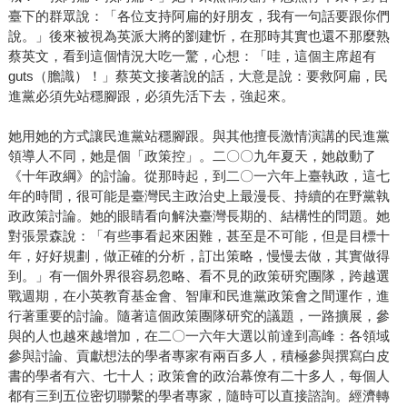
臺下的群眾說：「各位支持阿扁的好朋友，我有一句話要跟你們
說。」後來被視為英派大將的劉建忻，在那時其實也還不那麼熟
蔡英文，看到這個情況大吃一驚，心想：「哇，這個主席超有
guts（膽識）！」蔡英文接著說的話，大意是說：要救阿扁，民
進黨必須先站穩腳跟，必須先活下去，強起來。
她用她的方式讓民進黨站穩腳跟。與其他擅長激情演講的民進黨
領導人不同，她是個「政策控」。二〇〇九年夏天，她啟動了
《十年政綱》的討論。從那時起，到二〇一六年上臺執政，這七
年的時間，很可能是臺灣民主政治史上最漫長、持續的在野黨執
政政策討論。她的眼睛看向解決臺灣長期的、結構性的問題。她
對張景森說：「有些事看起來困難，甚至是不可能，但是目標十
年，好好規劃，做正確的分析，訂出策略，慢慢去做，其實做得
到。」有一個外界很容易忽略、看不見的政策研究團隊，跨越選
戰週期，在小英教育基金會、智庫和民進黨政策會之間運作，進
行著重要的討論。隨著這個政策團隊研究的議題，一路擴展，參
與的人也越來越增加，在二〇一六年大選以前達到高峰：各領域
參與討論、貢獻想法的學者專家有兩百多人，積極參與撰寫白皮
書的學者有六、七十人；政策會的政治幕僚有二十多人，每個人
都有三到五位密切聯繫的學者專家，隨時可以直接諮詢。經濟轉