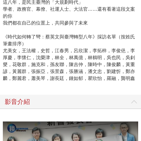
這八年，是民主臺灣的「大規劃時代」
學者、政務官、幕僚、社運人士、大法官……還有看著這段文案
的你
我們都在自己的位置上，共同參與了未來
《時代如何轉了彎：蔡英文與臺灣轉型八年》採訪名單（按姓氏
筆畫排序）
尤美女，王法權，史哲，江春男，呂欣潔，李拓梓，李俊俋，李
厚慶，李懷仁，沈榮津，林全，林萬億，林鶴明，吳也民，吳釗
燮，花敬群，施克和，孫友聯，陳吉仲，陳時中，陳俊麟，黃重
諺，黃麗群，張振亞，張景森，張勝涵，潘文忠，劉建忻，鄭亦
麟，鄭麗君，蕭美琴，謝長廷，鍾如郁，瞿欣怡，羅融，龔明鑫
影音介紹