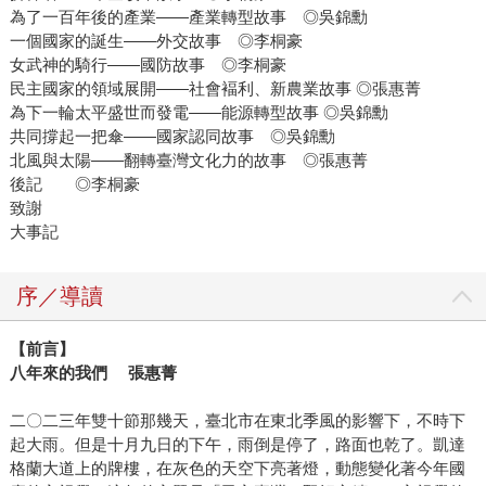
為了一百年後的產業——產業轉型故事 ◎吳錦勳
一個國家的誕生——外交故事 ◎李桐豪
女武神的騎行——國防故事 ◎李桐豪
民主國家的領域展開——社會褔利、新農業故事 ◎張惠菁
為下一輪太平盛世而發電——能源轉型故事 ◎吳錦勳
共同撐起一把傘——國家認同故事 ◎吳錦勳
北風與太陽——翻轉臺灣文化力的故事 ◎張惠菁
後記 ◎李桐豪
致謝
大事記
序／導讀
【前言】
八年來的我們 張惠菁
二〇二三年雙十節那幾天，臺北市在東北季風的影響下，不時下
起大雨。但是十月九日的下午，雨倒是停了，路面也乾了。凱達
格蘭大道上的牌樓，在灰色的天空下亮著燈，動態變化著今年國