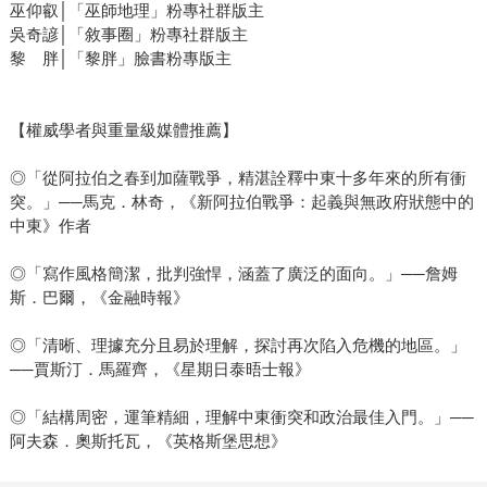
巫仰叡│「巫師地理」粉專社群版主
吳奇諺│「敘事圈」粉專社群版主
黎 胖│「黎胖」臉書粉專版主
【權威學者與重量級媒體推薦】
◎「從阿拉伯之春到加薩戰爭，精湛詮釋中東十多年來的所有衝
突。」──馬克．林奇，《新阿拉伯戰爭：起義與無政府狀態中的
中東》作者
◎「寫作風格簡潔，批判強悍，涵蓋了廣泛的面向。」──詹姆
斯．巴爾，《金融時報》
◎「清晰、理據充分且易於理解，探討再次陷入危機的地區。」
──賈斯汀．馬羅齊，《星期日泰晤士報》
◎「結構周密，運筆精細，理解中東衝突和政治最佳入門。」──
阿夫森．奧斯托瓦，《英格斯堡思想》