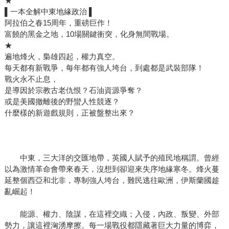
★
▌一本全解中東地緣政治 ▌
阿拉伯之春15周年，重磅巨作！
富饒的黑金之地，10場關鍵衝突，化身無間戰場。
★
遍地烽火，梟雄四起，權力真空。
每天都有新戰爭，每年都有強人垮台，到處都是武裝部隊！
戰火永不止息，
是導因於宗教古老仇恨？石油資源爭奪？
或是美國撤離後的野蠻人性競逐？
什麼樣的新遊戲規則，正被盤整出來？
中東，三大洋的交匯地帶，英國人賦予的殖民地稱謂。曾經
以為激情革命會帶來春天，沒想到卻迎來失序地緣寒冬。烽火蔓
延整個西亞和北非，專制強人垮台，難民逃往歐洲，伊斯蘭國趁
亂崛起！
能源、權力、陰謀，在這裡交織；入侵，內政、叛變、外部
勢力，讓這裡洶湧摩擦。每一場戰役都隱藏著巨大力量的博弈，