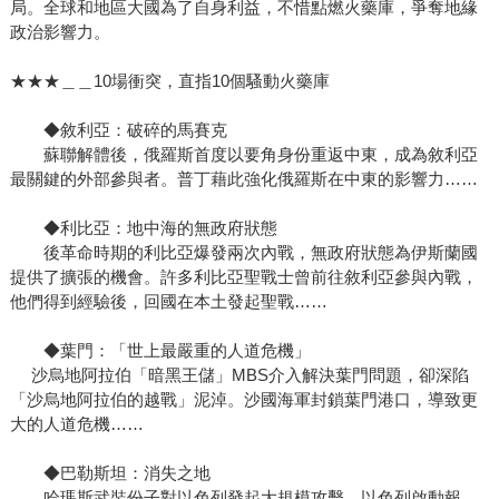
局。全球和地區大國為了自身利益，不惜點燃火藥庫，爭奪地緣
政治影響力。
★★★＿＿10場衝突，直指10個騷動火藥庫
◆敘利亞：破碎的馬賽克
蘇聯解體後，俄羅斯首度以要角身份重返中東，成為敘利亞
最關鍵的外部參與者。普丁藉此強化俄羅斯在中東的影響力……
◆利比亞：地中海的無政府狀態
後革命時期的利比亞爆發兩次內戰，無政府狀態為伊斯蘭國
提供了擴張的機會。許多利比亞聖戰士曾前往敘利亞參與內戰，
他們得到經驗後，回國在本土發起聖戰……
◆葉門：「世上最嚴重的人道危機」
沙烏地阿拉伯「暗黑王儲」MBS介入解決葉門問題，卻深陷
「沙烏地阿拉伯的越戰」泥淖。沙國海軍封鎖葉門港口，導致更
大的人道危機……
◆巴勒斯坦：消失之地
哈瑪斯武裝份子對以色列發起大規模攻擊，以色列啟動報