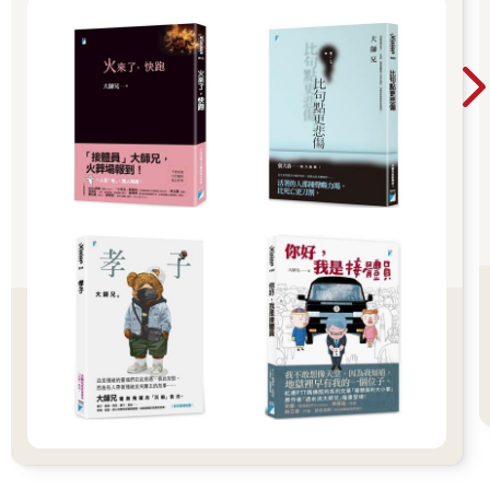
徵。雖然多數人是穆斯林，但在以色列，伊斯蘭並非主要宗教；
而在另一個國家黎巴嫩，伊斯蘭與基督教幾乎平起平坐。其他地
方也有相當數量的基督教社群，以及多種不同伊斯蘭教派──什葉
派、德魯茲派（Druze）、伊巴德派（Ibadi）等，與占多數的遜
尼派有所區別。此外，雖然伊斯蘭是該區的主要宗教，最神聖的
聖地也位於此，但世界上大多數的穆斯林卻生活在中東以外。
由於這個詞語的人造起源，又缺乏明顯統一特徵，因此要精準界
定「中東」的具體範圍並不容易。土耳其算不算中東的一部分？
阿富汗呢？蘇丹呢？北非又如何？在本書中，我關注的是狹義的
中東，從北方的土耳其到南方的葉門，東至伊朗，西至埃及。此
外，我將利比亞與非洲之角視為「中東廣泛延伸」的一部分。然
而，這些邊界主要是我任意劃定的。我大可輕易地將研究擴展到
北方的亞塞拜然（Azerbaijan）、西方的摩洛哥（Morocco）、阿
爾及利亞（Algeria）及突尼西亞（Tunisia），甚至包含東方的阿
富汗或其他中亞共和國。我相信，我在本書中呈現的中東「心
臟」區域案例，將對理解該地區的國際關係有幫助，但我並不主
張這是中東範圍的最終定義。事實上，當前有股強烈的呼聲，欲
完全摒棄「中東」一詞，改用較不具殖民色彩的「西亞」（West
Asia）取而代之。
不管如何稱呼這個區域，我們該如何探討研究此地的衝突呢？在