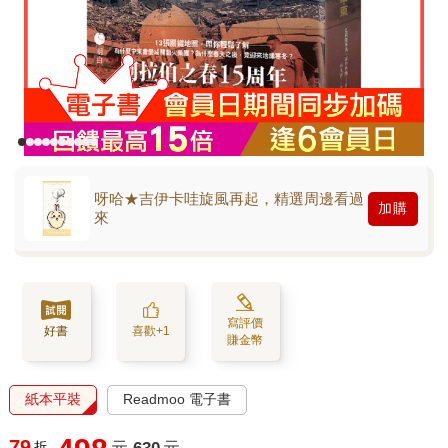
呀哈★吉伊卡哇旋風再起，精選周邊看過
加購
來
寫評價
好書
喜歡+1
賺金幣
紙本平裝
Readmoo 電子書
79
折