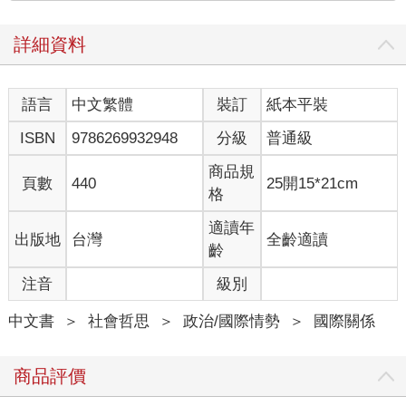
解該地區地緣政治的一扇窗，揭示單一國家或地區的內部政治，
如何在其歷史及當時統治精英的決策下，與外部勢力互動──無論
詳細資料
是鄰國政府，還是出手干涉的超級大國。宗教、石油、帝國主義
及其他流行的詮釋，確實都扮演了一定角色，但都不是衝突與分
裂的唯一原因。相反地，這些衝突是多面向事件，由內部與外部
語言
中文繁體
裝訂
紙本平裝
力量的互動所促成。
本書依序探討十個衝突：敘利亞、利比亞、葉門、巴勒斯坦、伊
ISBN
9786269932948
分級
普通級
拉克、埃及、黎巴嫩、庫德斯坦、波斯灣地區及非洲之角。這些
衝突彼此深刻相連。例如，若不考量土耳其在在敘利亞的經驗，
商品規
頁數
440
25開15*21cm
將難以理解它在利比亞的行為；若不清楚美國對伊拉克的影響，
格
便無法解釋它對這兩場衝突的態度；欲理解沙烏地阿拉伯及阿拉
伯聯合大公國（UAE）對其波斯灣鄰國卡達（Qatar）的敵對態
適讀年
出版地
台灣
全齡適讀
度，得先考慮這三國對埃及、葉門、敘利亞及利比亞的介入。因
齡
此，歡迎讀者從單一個案或整體角度，來探索這些衝突。每一章
注音
級別
都是獨立書寫，但也可視為今日中東國際關係的十部章節之一來
閱讀。除了書中探討的十個衝突外，每章還將擇一討論十個關鍵
中文書
＞
社會哲思
＞
政治/國際情勢
＞
國際關係
的區域與國際角色：美國、俄羅斯、中國、歐盟（EU）、土耳
其、伊朗、沙烏地阿拉伯、以色列、卡達及阿拉伯聯合大公國。
即便其他政府也時常涉入其中，但這十個國家的行動對該地區的
商品評價
衝突最具影響力。
中東的定義