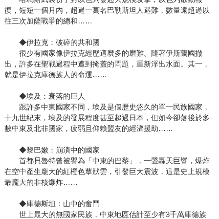
復，短短一個月內，超過一萬名巴勒斯坦人遇難，數量遠超過以
往三次加薩戰爭的總和……
◆伊拉克：破碎的共和國
很少有國家像伊拉克經歷這麼多的磨難。隨著伊斯蘭國撤
出，許多在聖戰過程中遭到掩蓋的問題，重新浮出水面。其一，
就是伊拉克庫德族人的命運……
◆埃及：衰落的巨人
跟許多中東國家不同，埃及是個歷史悠久的單一民族國家，
十九世紀末，埃及的發展程度甚至超過日本，但如今卻落後於多
數中東及北非國家，疲弱且仰賴盟友的經濟援助……
◆黎巴嫩：崩潰中的國家
首都貝魯特曾被譽為「中東的巴黎」，一聲轟天巨響，爆炸
在空中產生龐大的紅橙色蕈狀雲，引發巨大震波，這是史上規模
最龐大的非核爆炸……
◆庫德斯坦：山中的奮鬥
世上最大的無國家民族，中東地區估計至少有3千萬庫德族