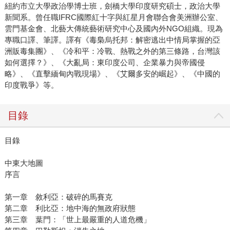
紐約市立大學政治學博士班，劍橋大學印度研究碩士，政治大學
新聞系。曾任職IFRC國際紅十字與紅星月會聯合會美洲辦公室、
雲門基金會、北藝大傳統藝術研究中心及國內外NGO組織。現為
專職口譯、筆譯。譯有《毒梟烏托邦：解密逃出中情局掌握的亞
洲販毒集團》、《冷和平：冷戰、熱戰之外的第三條路，台灣該
如何選擇？》、《大亂局：東印度公司、企業暴力與帝國侵
略》、《直擊緬甸內戰現場》、《艾爾多安的崛起》、《中國的
印度戰爭》等。
目錄
目錄
中東大地圖
序言
第一章 敘利亞：破碎的馬賽克
第二章 利比亞：地中海的無政府狀態
第三章 葉門：「世上最嚴重的人道危機」