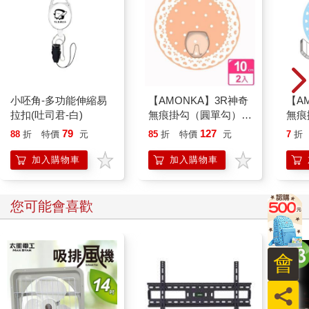
了許多人的意見，也在本書註釋及延伸閱讀中列出。我鼓勵讀者
進一步參閱他們的作品，以補充本書的研究。
「新」中東
了解了「地點」、「方法」及「研究者」之後，我們接著討論
「時間」及「緣由」。本書以二十一世紀的中東為中心，特別是
二○一一年阿拉伯起義（Arab Uprisings）的後續──這一系列抗議
小呸角-多功能伸縮易
【AMONKA】3R神奇
【A
活動推翻了數名中東獨裁者，似乎標誌著一波新的區域衝突與不
拉扣(吐司君-白)
無痕掛勾（圓單勾）
無痕
穩。已故的英國倫敦政治經濟學院國際關係教授弗瑞德．霍利代
（蕾絲點點－奶油）2
香皂
79
127
88
折
特價
元
85
折
特價
元
7
折
（Fred Halliday）指出，中東地緣政治的根基似乎每十年會被撼
入
動一次，無論是二○○一年的九一一事件、一九九一年的波斯灣戰
加入購物車
加入購物車
爭，還是一九七九年的伊朗革命。二○一一年的阿拉伯起義也同樣
造成動盪。然而，霍利代敦促評論者保持謹慎，勿急於宣稱此類
事件將徹底轉變區域內的地緣政治：所有劇變之下，仍保有強大
您可能會喜歡
的延續性。二○一一年的情況大致如此。部分國家因為暴力或政治
紊亂而變得脆弱，其他則趁鄰國脆弱之際強大起來，但區域的基
本狀態仍舊如故：一群獨立國家，多數相互競爭也結盟，並與外
會
部行為者結盟，以增進自身利益。話雖如此，起義後經過十年左
右的時間，我認為某些明顯的改變已足以合理支撐本書的副標題
員
──「新中東」。