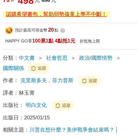
498
元
630
元
認購希望書包，幫助弱勢孩童上學不中斷！
20
預計最高可得金幣
點
?
100累1點 4點抵1元
HAPPY GO享
折抵無上限
分類：
中文書
＞
社會哲思
＞
政治/國際情勢
＞
國際關係
追蹤
作者：
克里斯多夫．菲力普斯
追蹤
譯者：
林玉菁
出版社：
明白文化
追蹤
出版日：
2025/01/15
相關主題：
川普在想什麼？美伊戰爭會結束嗎？