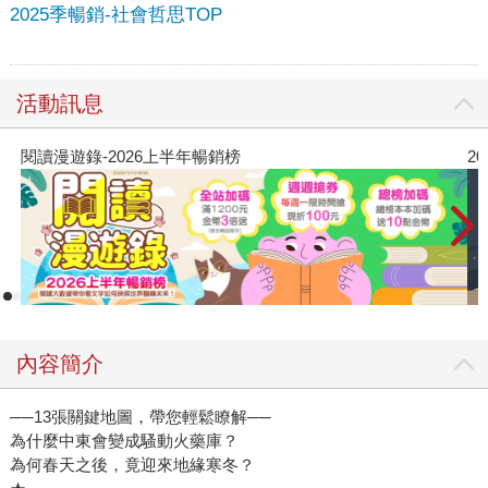
2025季暢銷-社會哲思TOP
活動訊息
閱讀漫遊錄-2026上半年暢銷榜
2
內容簡介
──13張關鍵地圖，帶您輕鬆瞭解──
為什麼中東會變成騷動火藥庫？
為何春天之後，竟迎來地緣寒冬？