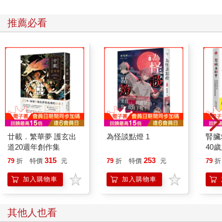
國際關係領域中，許多學者採取不同取向、視角或理論來解釋事
件。雖然這些解釋通常比聚焦於「宗教」或「石油」的媒體敘事
推薦必看
更為複雜，但許多學者仍傾向將某特定理論提升至其他理論之
上，冒著相同的簡化風險。其中之一是強調內部政治，有些專家
專注研究衝突國的內部結構──例如統治政權的配置、國家形成的
歷史遺產，或某些群體的權力分配問題。另一些人則優先考慮衝
突參與者的能動性，無論是決策精英還是草根基層行動者。還有
些人關注身分認同，如宗教、民族主義或意識形態，如何影響短
期決策或長期政治結構。第二種取向則更強調涉入外國衝突的國
際行為者的角色。有些人考察國際結構，研究鄰國與超級大國之
間的權力平衡如何影響衝突中的決策者。另一些人則關注干預他
國政治的外國領導人的能動性。有些人探討身分認同如何形塑及
影響外國政府在衝突中的利益。還有一些更特定的取向，著眼於
廿載．繁華夢 護玄出
為怪談點燈 1
腎臟
種族、性別、環境或其他因素如何影響參與者的世界觀。
道20週年創作集
40
這些理論全都在理解中東衝突時有其價值，然而無一能夠提供全
就告
315
253
79
折
特價
元
79
折
特價
元
79
折
面性解釋。因此，本書採取一種多元主義取向（pluralist
approach），在研究過程中採擷綜合許多觀點。在本書的十個衝
加入購物車
加入購物車
突中將會看見，內部與國際因素經常以互補的方式交互影響。無
論是殖民當局或地方統治者，其建構國家、社會及統治政權的方
式，都影響衝突的走向，但這並不意味著崩潰是必然──統治精英
其他人也看
與挑戰其政權的行動者，都扮演了至關重要的角色。中東的權力