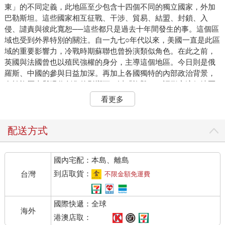
東」的不同定義，此地區至少包含十四個不同的獨立國家，外加
巴勒斯坦。這些國家相互征戰、干涉、貿易、結盟、封鎖、入
侵、譴責與彼此寬恕──這些都只是過去十年間發生的事。這個區
域也受到外界特別的關注。自一九七○年代以來，美國一直是此區
域的重要影響力，冷戰時期蘇聯也曾扮演類似角色。在此之前，
英國與法國曾也以殖民強權的身分，主導這個地區。今日則是俄
羅斯、中國的參與日益加深。再加上各國獨特的內部政治背景，
在繁複歷史與現代創傷的影響下，以「複雜」一詞形容這個地區
似乎過於輕描淡寫。
看更多
本書是為了想理解這種複雜性，並尋求探索起點的讀者而寫。本
書從一個關鍵面向──衝突──出發，介紹中東的地緣政治。此處
採取「衝突」的廣泛定義，不只是敘利亞或葉門這類戰爭，也包
配送方式
括伊拉克及黎巴嫩的棘手政治或波斯灣地區及庫德斯坦的區域爭
端。我並非暗示中東只能被定義成一個衝突地區，這只是對該地
國內宅配：本島、離島
區的刻板印象，實際上，中東在現代歷史中經歷的戰爭頻率與形
式，跟全球的趨勢一致。儘管如此，二十一世紀，中東暴力衝突
到店取貨：
台灣
不限金額免運費
的規模急劇上升，導致此地區占全球戰爭相關死亡人數的比例，
遠高於前一世紀。這個區域多變且繁複，欲了解中東的國際政治
國際快遞：全球
可以採取多種途徑。不過，從我的觀點來看，檢視中東的衝突──
海外
無論是暴力抑或政治衝突，都是個不錯的切入點。這些衝突是理
港澳店取：