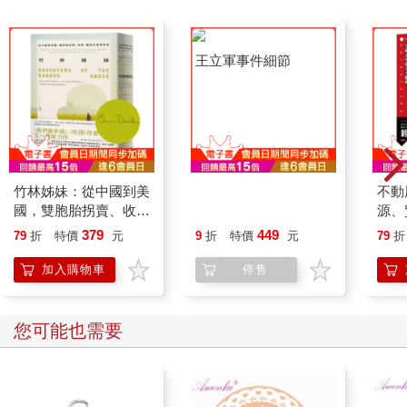
平衡──特別是美國的退縮下，區域強權及俄羅斯與中國等外部勢
力的崛起──形塑了無數衝突的樣貌，但最終是否介入還是由特定
領導人所決定。他們的參與形式及程度，往往取決於個別當權者
的個人性格。對內部跟外部行為者來說，身分認同同樣發揮關鍵
作用──從美國認定它應當支持（或至少被視為支持）民主派行動
者，到伊朗視自己為伊拉克、敘利亞及黎巴嫩什葉派社群的捍衛
者。種族、性別及環境問題也同樣形塑了歷史或當代的結果，進
而對當前所探討的衝突產生影響。
確立了中東的範疇，以及我們將如何進行探討後，接下來簡要說
竹林姊妹：從中國到美
王立軍事件細節
不動
明一下「觀察者」的身分。我是一名國際關係教授，研究中東地
國，雙胞胎拐賣、收
源、
緣政治已有二十年時間。我曾在當地生活多年，也頻繁造訪中東
養、離散的真實故事
全球
379
449
進行研究。我是一名白人西方男性，自我首度訪問中東，這個特
79
折
特價
元
9
折
特價
元
79
折
【作者印刷簽名扉頁
權身分就影響我跟這個地區的互動。我的經歷影響了我的世界觀
版】
加入購物車
停售
與理解；換作另一種性別、種族背景，這些經歷可能會有所不
同。我試圖在學術研究中努力意識到這些影響，卻無法完全消
除。更重要的是，我並非出身中東，即便我書寫這個地區，我無
您可能也需要
意也無法代表中東人發言。相反地，我刻意維持著外部觀察者的
角度。我以西方人的身分，主要為中東以外讀者書寫，這些讀者
充滿好奇心，希望了解中東的國際關係，特別是西方在其中的角
色（多數是負面）。中東研究有無數優秀學者與評論家，我引述