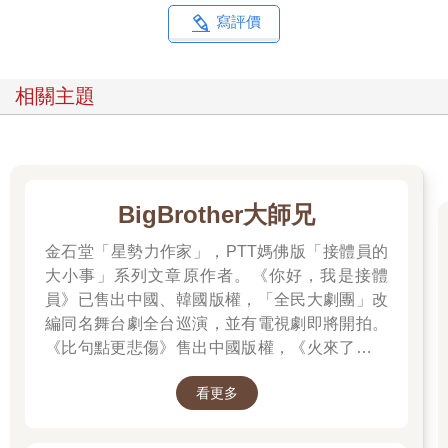
深入探討之前，我們需要澄清觀察的對象及研究方法。「中東」
寫評價
是一個人為建立的概念，一百年前幾乎沒人會用這個詞。它一開
始是由英國人想像出來的殖民術語，根據各個區域與倫敦的距
離，來區分不同區域：「近東（the near east）」、「遠東」
相關主題
（the far east），以及介於兩者之間的「中東」（Middle
East）。這個詞後來為美國官員所採用，逐漸成為西方的日常用
語。雖然該區域內有些人接受這個概念，但更多人在認同上更能
接受其他的分類，例如伊斯蘭（Islamic）世界或阿拉伯（Arab）
世界；或更具有地方色彩的稱呼，如黎凡特（Levant，地中海東
BigBrother大師兄
部）、馬什里克（Mashriq，黎凡特加上伊拉克）、波斯灣或馬格
里布（Maghreb，北非）。考慮到地球上的每一點，都是其他地
金石堂「星勢力作家」，PTT媽佛版「接體員的
方的「中間」或「東邊」，很少有人會認定自己身處「中間」或
大小事」系列文章原作者。《你好，我是接體
「東邊」。
員》已售出中國、韓國版權，「全民大劇團」改
這片（主要位於）西亞的區域，經濟跟文化繁複多樣，其中的許
編同名舞台劇全台巡演，並有電視劇即將開拍。
多人並不會自然地認同其他也被標籤成「中東人」的人。在該地
《比句點更悲傷》售出中國版權，《火來了，快
區，多數人講阿拉伯語，但伊朗、土耳其和以色列並非阿拉伯語
國家；而阿拉伯國家內部，也存在相當數量的庫德語及其他非阿
跑》售出泰國版權。
拉伯語族群。此外，並非所有講阿拉伯語的人──這種語言擁有龐
看更多
大數量的方言──都將「阿拉伯性」視為超越語言的共通特徵，也
並非所有阿拉伯語使用者都位於「中東」。宗教也不是統一特