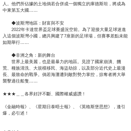
人。他們所佔據的土地倘若合併成一個獨立的庫德斯坦，將成為
中東第五大國……
◆波斯灣地區：財富與不安
2022年卡達世界盃足球賽盛況空前。為了迎接大量足球迷進
入這個波斯灣小國，總共興建了7座新的足球場，但賽事差點未能
如期舉行……
◆非洲之角：新的舞台
世界上最美麗，也是最暴力的地區。見證了國家崩潰、饑
荒、種族清洗、大規模移民、海盜劫掠，以及部分近代史上最漫
長、最致命的戰爭。倘若海灘遭到敵對勢力掌控，掠奪者將大舉
襲擊過往船隻……
★★★＿＿各界好評不斷、國際權威盛讚！
《金融時報》、《星期日泰晤士報》、《英格斯堡思想》，逢引
爆，必引述！