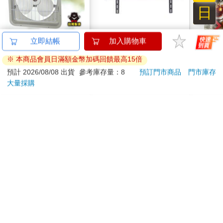
首先是美國角色的轉變。冷戰結束後的二十年間，美國曾是主導
日
中東地區的外部力量。到了二十一世紀初，區域內多數國家都是
美國的堅定盟友，經常設有美軍基地，（多數時候）默從華府的
政策。反抗美國主導的國家被刻畫為異類：例如伊拉克、伊朗及
【太星電工】風神14
55－90吋大型通用壁
【1
立即結帳
加入購物車
利比亞等「惡棍」國家。然而，這種情況卻造成了不平衡，許多
吋壁式通風扇(吸排風
掛架 AW－05
臻3入
華府盟友預期美國將永遠領導，因此當美國撤退時，令他們深感
※ 本商品會員日滿額金幣加碼回饋最高15倍
機)
850
650
特價
元
特價
元
84
折
1499
意外。數個因素促成美國的退縮。以全球來看，中國的崛起，俄
預計 2026/08/08 出貨
參考庫存量：8
預訂門市商品
門市庫存
羅斯軍事行動增加，以及二○○八年金融危機後世界經濟的東移，
大量採購
加入購物車
加入購物車
都促使華府後冷戰全球霸主地位的結束。美國仍舊是最強大的國
家，卻不再是不受挑戰的存在。
美國國內，入侵伊拉克與阿富汗後的戰爭疲勞，促使連續三任總
訂購/退換貨須知
統──歐巴馬、川普及拜登──削減全球行動，並反覆承諾「不再
部署地面部隊」，特別是中東地區。隨著二○○三年入侵伊拉克的
陰影壟罩，以及在全球地位削弱的情況下，當二○一一年阿拉伯起
加入金石堂 LINE 官方帳號『完成綁定』，隨時掌握出貨動
義爆發時，華府意識到自己在中東的能力有限。儘管如此，它仍
態：
舊願意介入衝突，一如利比亞及伊拉克與敘利亞的伊斯蘭國
（Islamic State）的情況所示。科技的發展，尤其是無人機戰爭的
興起，也讓美國能以更不定期且不直接涉入的方式介入。美國仍
舊維持區域內的關鍵優先事項，例如限制伊朗的核能力，保衛以
色列以及維持波斯灣上的美軍基地。然而，美國不願認真涉入敘
提醒您！！
利亞、利比亞（二○一二年後）及葉門，對於埃及回歸獨裁政權的