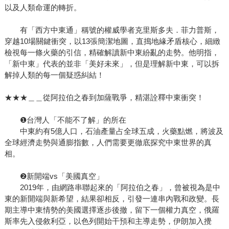
以及人類命運的轉折。
有「西方中東通」稱號的權威學者克里斯多夫．菲力普斯，
穿越10場關鍵衝突，以13張簡潔地圖，直搗地緣矛盾核心，細緻
檢視每一條火藥的引信，精確解讀新中東紛亂的走勢。他明指，
「新中東」代表的並非「美好未來」，但是理解新中東，可以拆
解掉人類的每一個疑惑糾結！
★★★＿＿從阿拉伯之春到加薩戰爭，精湛詮釋中東衝突！
❶台灣人「不能不了解」的所在
中東約有5億人口，石油產量占全球五成，火藥點燃，將波及
全球經濟走勢與通膨指數，人們需要更徹底探究中東世界的真
相。
❷新開端vs「美國真空」
2019年，由網路串聯起來的「阿拉伯之春」，曾被視為是中
東的新開端與新希望，結果卻相反，引發一連串內戰和政變。長
期主導中東情勢的美國選擇逐步後撤，留下一個權力真空，俄羅
斯率先入侵敘利亞，以色列開始干預和主導走勢，伊朗加入攪