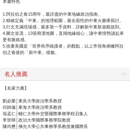
本書特色
1.阿拉伯之春15周年，最詳盡的中東地緣政治指南。
2.精確定義「中東」的地理範圍，最全面性的中東火藥庫探討。
3.行文充滿現場感，最多第一手資料，詳解新中東新遊戲規則。
4.圖文並茂，13張簡潔地圖，直搗地緣核心，讓中東情勢讀起來
更有脈絡感。
5.捨棄美國是「世界秩序維護者」的觀點，以上帝視角俯瞰阿拉
伯之春後的「新中東」樣貌。
名人推薦
【名家力薦】
劉必榮│東吳大學政治學系教授
邱師儀│東海大學政治學系教授
張孟仁│輔仁大學外交暨國際事務學程召集人
李世暉│政治大學國際事務學院教授
陳尚懋│佛光大學公共事務學系教授兼國際長