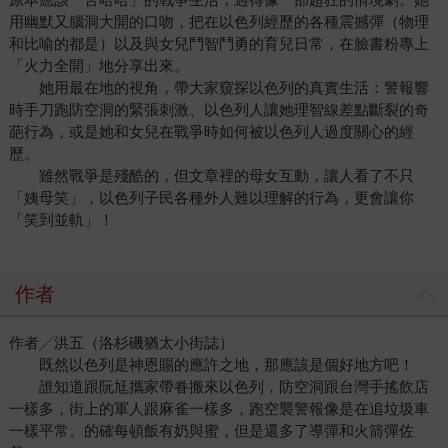
用幽默又腦洞大開的口吻，把在以色列經歷的各種震撼彈（物理
和比喻的都是）以及與女兒鬥智鬥勇的育兒日常，在臉書粉專上
「火力全開」地分享出來。
她用最在地的視角，帶大家窺探以色列的真實生活：警報響
時手刀跑防空洞的緊張刺激、以色列人讓她理智線差點斷裂的奇
葩行為，或是她和女兒在戰爭時如何被以色列人過度關心的經
歷。
雖然戰爭是殘酷的，但文章裡的母女互動，讓人看了不只
「姨母笑」，以色列子民各種外人難以理解的行為，更會讓你
「笑到並軌」！
作者
作者╱洪五（洛杉磯猶太小街誌）
既然以色列是神恩賜的應許之地，那應該是個好地方吧！
誰知道跟阮尪攜家帶眷搬來以色列，防空洞跟台灣手搖飲店
一樣多，街上的軍人跟麻雀一樣多，跑空襲警報像是在追垃圾車
一樣平常。的確每頓飯有奶與蜜，但是還多了導彈和火箭彈佐