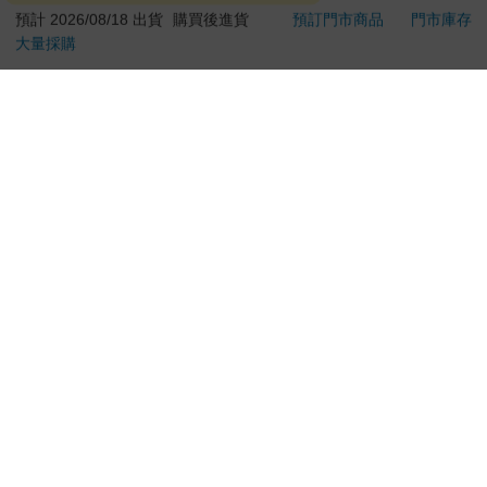
127
59
85
折
特價
元
59
折
特價
元
84
折
預計 2026/08/18 出貨
購買後進貨
預訂門市商品
門市庫存
大量採購
加入購物車
加入購物車
您可能會喜歡
電馭叛客：邊緣行者
【ZOJIRUSHI 象印】
Yab
(藍光典藏版)
10人份多段式壓力IH
便攜式
微電腦電子鍋(NP-
投影
2077
11990
特價
元
特價
元
15999
8990
ZAF18)
加入購物車
加入購物車