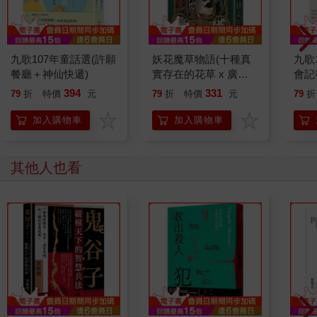
九歌107年童話選(許願
妖花魔草物語(十種真
九歌
餐廳＋神仙快遞)
實存在的花草 x 廣嶋
會記
玲子幻魅系魔法的華麗
394
331
79
折
特價
元
79
折
特價
元
79
折
新作)
加入購物車
加入購物車
其他人也看