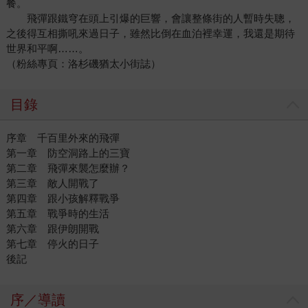
餐。
飛彈跟鐵穹在頭上引爆的巨響，會讓整條街的人暫時失聰，
之後得互相撕吼來過日子，雖然比倒在血泊裡幸運，我還是期待
世界和平啊……。
（粉絲專頁：洛杉磯猶太小街誌）
目錄
序章 千百里外來的飛彈
第一章 防空洞路上的三寶
第二章 飛彈來襲怎麼辦？
第三章 敵人開戰了
第四章 跟小孩解釋戰爭
第五章 戰爭時的生活
第六章 跟伊朗開戰
第七章 停火的日子
後記
序／導讀