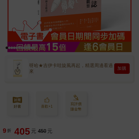
呀哈★吉伊卡哇旋風再起，精選周邊看過
加購
來
寫評價
好書
喜歡+1
賺金幣
405
9
折
元
450
元