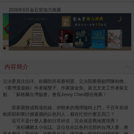
閱讀漫遊錄-2026上半年暢銷榜
2
內容簡介
立法委員沈伯洋、前國防部長蔡明憲、立法院榮譽顧問陳柏惟、
《臺灣漫遊錄》作者楊雙子、作家謝金魚、新北文史工作者蘇文
魁、「蘇格蘭台灣協會」會長Jenny Chen聯合推薦！
當家園變成戰場前線、伊朗來的飛彈隨時上門，千百年前就
敢跟耶和華討價還價的以色列人，都在忙些什麼五四三？
這可不是什麼人妻的日常碎念，完全就是戰地實境秀！
「洛杉磯猶太小街誌」這位住在以色列北部的台灣人妻，將
原本應該「苦哈哈」的戰爭生活，過得像一部超狂的情境劇。她