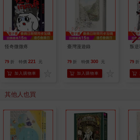
怪奇微微疼
臺灣漫遊錄
叛逆
221
300
79
折
特價
元
79
折
特價
元
79
折
加入購物車
加入購物車
其他人也買