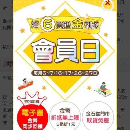
這本書提醒台灣：真正的民防不是武器，而是心理；不是口
號，而是每個家庭都知道下一步該做什麼。
不確定的年代，願這本書成為台灣的鏡子：讓我們在混亂中
保持清醒，並理解：準備，是文明得以延續的方式；是一個正常
化國家的尊嚴。
「黑熊學院」
執行長朱福銘
試閱
千百里外來的飛彈
以色列是個勞碌命的國家，1948年，台灣剛經歷二二八大屠
殺，白色恐怖時代開端；以色列則是五味雜陳的建國，5月14號當
天下午4點剛宣布獨立，過了8小時後就開始打仗。
凌晨12點，建國狂歡派對的鷹嘴豆泥還沒消化完，胃仍脹氣、牙
縫卡著肉，把褲子上口袋餅碎屑拍一拍，就要拿起槍桿衝鋒陷
陣，搞不好有人還在宿醉。
天助以色列兒女也，順利把阿拉伯聯軍打回老巢後，之後幾