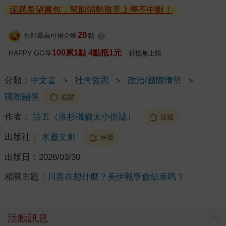
認購希望書包，幫助弱勢孩童上學不中斷！
20
預計最高可得金幣
點
?
100累1點 4點抵1元
HAPPY GO享
折抵無上限
分類：
中文書
＞
社會哲思
＞
政治/國際情勢
＞
國際關係
追蹤
作者：
洪五（洛杉磯猶太小街誌）
追蹤
出版社：
水靈文創
追蹤
出版日：
2026/03/30
相關主題：
川普在想什麼？美伊戰爭會結束嗎？
活動訊息