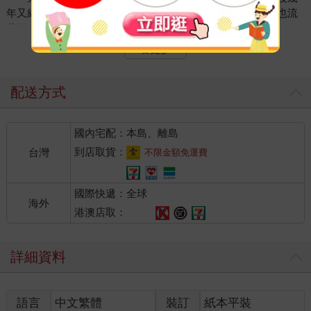
年又經歷各大大小小的戰爭，應許之地除了流著奶與蜜以外也流
著鮮血。領空有火箭彈亂飛，境內有蘑菇一樣亂長的防空洞。
雖然比耶和華保證恩賜的奶與蜜多了幾樣，不過先這樣吧！
看更多
重點有塊土地待著比較重要。畢竟莎拉當年沒給夏甲和以實瑪利
這對母子好日子過，以實瑪利的後代DNA還有相關記憶。
關於莎拉跟夏甲的宅鬥故事，請翻閱《聖經》舊約創世紀第
配送方式
11章和21章。
1948年建國累積至2025年中，以色列共有約2,600天處於戰爭
國內宅配：本島、離島
狀態，換算每11天就有1天在打仗，等於平均每天要撥出2小時11
分鐘打仗。2小時11分鐘，比我幹掉一杯手搖飲加雞排還久，對
到店取貨：
台灣
不限金額免運費
啦！我5分鐘可以吸完一杯珍奶。
以色列的打仗就跟台灣的地震一樣頻繁，不是在打仗就是在
國際快遞：全球
打仗的路上。
海外
網路哏說：「白種人耐寒、黑人耐熱、台灣人耐勞。」那以
港澳店取：
色列人呢？絕對耐戰。
詳細資料
＊
葉門胡塞組織發射火箭彈過來的時候，我正在泡抹茶。
語言
中文繁體
裝訂
紙本平裝
以色列國防軍（IDF）傳來簡訊：「幾分鐘後會有飛彈來襲，