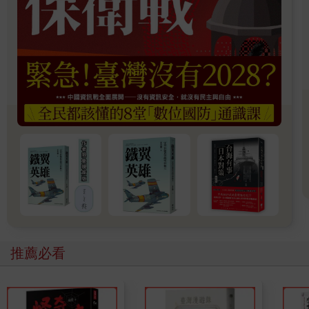
飛彈，後來撐著最後一口氣，打中以色列門戶本古里昂國際機場
第三跑道，機場關閉約一小時後重啟，葉門胡塞也算是有幫兄弟
出一小口氣啦～（拍拍）
＊
為什麼會去以色列？這故事有點長，講短一點可以一句話，
就是「阮尪是以色列人啦！」科學的講法就是，嫁雞隨雞，嫁狗
隨狗，嫁以色列人，住來以色列。
講長一點，可以從我的帶屎人生娓娓道來……
推薦必看