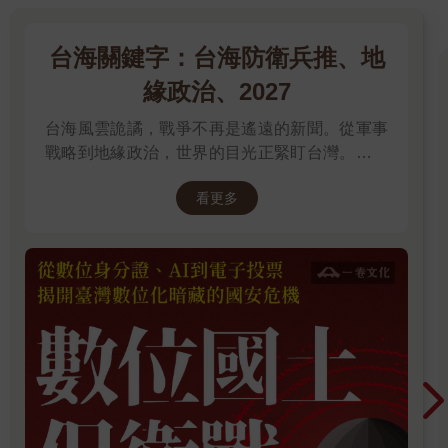
的反應皆是：「ㄜ……葉門不是離你們以色列……」我馬上補
充：「在阿拉伯半島最下面。」
大家都很疑惑，正常打仗都是跟隔壁鄰居，距離千百里遠的
台海關鍵字：台海防衛兵推、地
的葉門自己都窮到脫褲，沒事湊什麼熱鬧？我也問過身邊的以色
緣政治、2027
列朋友，他們的解釋是：「啊他們穆斯林都稱兄道弟，哈瑪斯、
真主黨跟葉門胡塞都好朋友，一個打架，好兄弟當然要一起助陣
台海風雲詭譎，戰爭不再是遙遠的新聞。從軍事
吶喊。」聽一聽還挺感動，這些反派雖然壞死了，但好有義氣
戰略到地緣政治，世界的目光正緊盯台灣。我們
喔！反觀學生時代那些背後捅刀的好姐妹……人生沒遇過幾個算
無法選擇風暴是否到來，但可以選擇用知識面對
你幸運。什麼時候我們台灣也能有這種帶江湖味的好朋友？
看更多
（嗯？）
未來。
上次哈瑪斯這麼有義氣的好朋友，黎巴嫩真主黨是也，高層
幾乎全軍覆滅，僅剩2名，氣數已盡。葉門自己快山窮水盡，路途
坎坷又遙遠，還願意幫兄弟出一口氣，該說笨還是……？
話題回到以色列跟葉門胡塞組織，以色列不報復打到對手脫
褲，不符合劇本的人設，也要符合軍火商的期待嘛！航空公司們
也知道報復心強、國防預算滿滿、採購武器不手軟的以色列，一
定會加倍奉還！趕快清空航班不飛葉門領空，隔不到幾個小時，
葉門機場不到15分鐘就被炸爛。
【後記】
皇天不負苦心人，葉門胡塞組織千辛萬苦、跋山涉水射來的