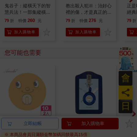
鬼谷子：縱橫天下的智
教出殺人犯Ⅲ：治好心
正是
慧兵法！一部集縱橫
裡的傷，才是真正的教
經典
家、兵家、道家思想於
育
勢、
260
276
79
折
特價
元
79
折
特價
元
79
折
一體的智慧經典
加入購物車
加入購物車
您可能也需要
會
員
日
【AMONKA】3R神奇
小呸角-直式易拉扣證
百樂果
立即結帳
加入購物車
無痕掛勾（圓單勾）
件組(深藍)
聯名
※ 本商品會員日滿額金幣加碼回饋最高15倍
（微笑－奶油）2入