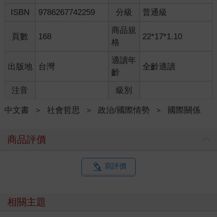
空襲警報會響唷～」然後簡訊下一行很貼心地提醒：「各位有足
ISBN
9786267742259
分級
普通級
足8～10分鐘可以往避難室移動ㄋㄟ！」
我把運動鞋先拿出來放在門口，茶泡好，把瓦斯關掉，默默
商品規
頁數
168
22*17*1.10
地品嚐抹茶在口中比人蔘還苦澀的滋味，接著跟女兒手牽手走去
格
防空洞，8～10分鐘很夠。
以色列距離葉門大約2,100公里，有4.3個台灣長。對，從阿
適讀年
出版地
台灣
全齡適讀
拉伯半島底部那邊發射飛彈到以色列8～10分鐘左右會到，中間還
齡
隔著沙烏地阿拉伯這個穆斯林世界老大哥。
注音
級別
這樣翻山越嶺、不遠千里地來結仇，葉門胡塞組織真是個可
敬的對手。胡塞組織想要看到的畫面應該是斷垣殘壁、一片火
中文書
＞
社會哲思
＞
政治/國際情勢
＞
國際關係
海，人們驚慌失措地亂跑，婦女們抱著幼童痛哭流淚，壯丁倒在
血泊裡……，這樣發射飛彈的投資報酬率才高嘛！
到了避難室，鄰居三三兩兩地晃進來。六樓的歐蓮娜頭上有
商品評價
髮捲，拿著熱茶慢慢喝。二樓小丁寶寶的媽媽找地方坐下後，氣
定神閒地逗著小丁寶寶。有個四樓的阿公在剃牙，阿嬤在位子上
點頭打瞌睡。
寫評價
比利時狼犬艾多被主人牽進來避難室，很好奇地到處聞，我
跟女兒要摸牠時，狼犬艾多嚇跑，被主人硬拖回來給我們摸。
葉門胡塞組織好像連對手都稱不上，根本不被以色列人放在
相關主題
眼裡。我跟我媽媽和姊姊說，這陣子是葉門那邊發射飛彈，她們