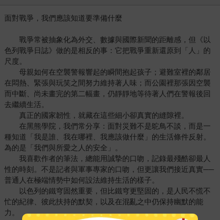
面對戰爭，我們應該知道要準備什麼
戰爭常被抽象化為外交、數據與國際新聞的距離感，但《以
色列戰爭日誌》做的是相反的事：它把戰爭重新還原到「人」的
尺度。
母親如何在空襲警報響起的瞬間抱起孩子；避難室裡的鄰居
在悶熱、緊張與玩笑之間努力維持著人味；而公園裡那張因空襲
而中斷、尚未畫完的第二幅畫，仍靜靜地等待著人們在警報後回
去繼續生活。
真正的國家韌性，就藏在這些細小卻真實的縫隙裡。
在黑熊學院，我們常分享：面對災難不是鴕鳥不談，而是一
種知道「我是誰、我在哪裡、我應該做什麼」的生活條件反射。
為的是「我們與所愛之人的安全」。
我喜歡作者的筆法，總能用誠摯的口吻，記錄最殘酷卻最人
性的時刻。不是記者與軍事專家的口吻，但更讓我們接近真實──
普通人在極端情勢中如何設法維持生活的樣子。
以色列的鐵穹固然重要，但比鐵穹更堅固的，是人民不慌不
忙的紀律、彼此扶持的默契，以及在混亂之中仍保持幽默的能
力。