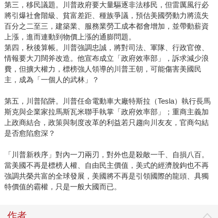
第三，移民議題。川普政府要大量驅逐非法移民，但雷厲風行必
將引爆社會階級、貧富差距、種族爭議，預估美國勞動力將流失
百分之二至三，建築業、服務業勞工成本都會增加，並帶動薪資
上漲，進而連動到物價上漲的通膨問題。
第四，秋後算帳。川普強調忠誠，將對司法、軍隊、行政官僚、
情報要大刀闊斧改造。他宣布成立「政府效率部」，訴求減少浪
費，但擴大權力，標榜強人領導的川普王朝，可能傷害美國民
主，成為「一個人的武林」？
第五，川普陷阱。川普任命電動車大廠特斯拉（Tesla）執行長馬
斯克與企業家拉馬斯瓦米聯手執掌「政府效率部」；重商主義加
上政商結合，政策與制度改革的利益若只趨向川友友，官商勾結
是否愈陷愈深？
「川普新秩序」對內一刀兩刃，對外也是殺敵一千、自損八百。
當美國不再是標榜人權、自由民主價值，美式的經濟脫鉤也不再
強調共榮共富的全球發展，美國將不再是引領國際的龍頭、具獨
特價值的霸權，只是一般大國而已。
作者