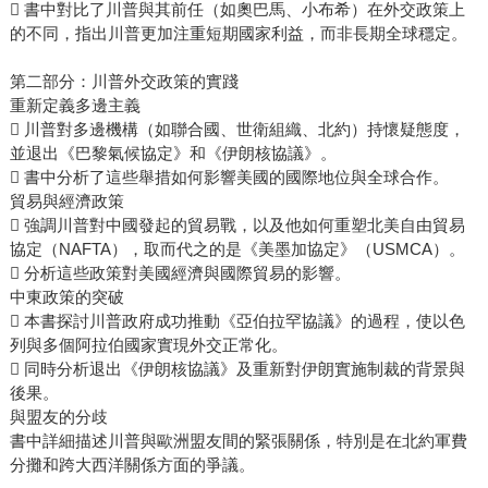
 書中對比了川普與其前任（如奧巴馬、小布希）在外交政策上
的不同，指出川普更加注重短期國家利益，而非長期全球穩定。
第二部分：川普外交政策的實踐
重新定義多邊主義
 川普對多邊機構（如聯合國、世衛組織、北約）持懷疑態度，
並退出《巴黎氣候協定》和《伊朗核協議》。
 書中分析了這些舉措如何影響美國的國際地位與全球合作。
貿易與經濟政策
 強調川普對中國發起的貿易戰，以及他如何重塑北美自由貿易
協定（NAFTA），取而代之的是《美墨加協定》（USMCA）。
 分析這些政策對美國經濟與國際貿易的影響。
中東政策的突破
 本書探討川普政府成功推動《亞伯拉罕協議》的過程，使以色
列與多個阿拉伯國家實現外交正常化。
 同時分析退出《伊朗核協議》及重新對伊朗實施制裁的背景與
後果。
與盟友的分歧
書中詳細描述川普與歐洲盟友間的緊張關係，特別是在北約軍費
分攤和跨大西洋關係方面的爭議。