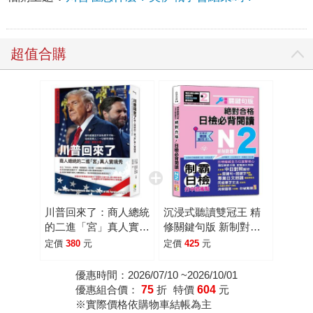
超值合購
川普回來了：商人總統
沉浸式聽讀雙冠王 精
的二進「宮」真人實境
修關鍵句版 新制對應
秀
絕對合格！日檢必背閱
定價
380
元
定價
425
元
讀N2(25K＋QR碼線上
音檔)
優惠時間：2026/07/10 ~2026/10/01
優惠組合價：
75
折
特價
604
元
※實際價格依購物車結帳為主