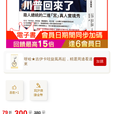
呀哈★吉伊卡哇旋風再起，精選周邊看過
加購
來
寫評價
喜歡+1
賺金幣
300
79
折
元
380
元