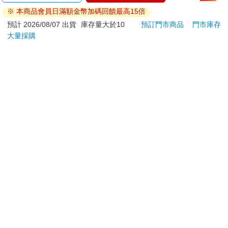
ATM提款機，請不要聽從指示，以免受騙上當！
※ 本商品會員日滿額金幣加碼回饋最高15倍
退換貨須知：
預計 2026/08/07 出貨
庫存量大於10
預訂門市商品
門市庫存
大量採購
**提醒您，鑑賞期不等於試用期，退回商品須為全新狀態**
依據「消費者保護法」第19條及行政院消費者保護處公告之
「通訊交易解除權合理例外情事適用準則」，以下商品購買
後，除商品本身有瑕疵外，將不提供7天的猶豫期：
易於腐敗、保存期限較短或解約時即將逾期。（如：生
鮮食品）
依消費者要求所為之客製化給付。（客製化商品）
報紙、期刊或雜誌。（含MOOK、外文雜誌）
經消費者拆封之影音商品或電腦軟體。
非以有形媒介提供之數位內容或一經提供即為完成之線
上服務，經消費者事先同意始提供。（如：電子書、電
子雜誌、下載版軟體、虛擬商品…等）
已拆封之個人衛生用品。（如：內衣褲、刮鬍刀、除毛
刀…等）
若非上列種類商品，均享有到貨7天的猶豫期（含例假
日）。