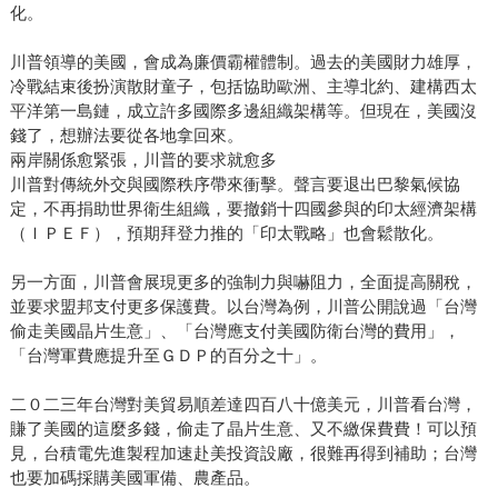
化。
川普領導的美國，會成為廉價霸權體制。過去的美國財力雄厚，
冷戰結束後扮演散財童子，包括協助歐洲、主導北約、建構西太
平洋第一島鏈，成立許多國際多邊組織架構等。但現在，美國沒
錢了，想辦法要從各地拿回來。
兩岸關係愈緊張，川普的要求就愈多
川普對傳統外交與國際秩序帶來衝擊。聲言要退出巴黎氣候協
定，不再捐助世界衛生組織，要撤銷十四國參與的印太經濟架構
（ＩＰＥＦ），預期拜登力推的「印太戰略」也會鬆散化。
另一方面，川普會展現更多的強制力與嚇阻力，全面提高關稅，
並要求盟邦支付更多保護費。以台灣為例，川普公開說過「台灣
偷走美國晶片生意」、「台灣應支付美國防衛台灣的費用」，
「台灣軍費應提升至ＧＤＰ的百分之十」。
二０二三年台灣對美貿易順差達四百八十億美元，川普看台灣，
賺了美國的這麼多錢，偷走了晶片生意、又不繳保費費！可以預
見，台積電先進製程加速赴美投資設廠，很難再得到補助；台灣
也要加碼採購美國軍備、農產品。