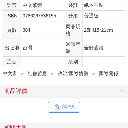
語言
中文繁體
裝訂
紙本平裝
ISBN
9786267536155
分級
普通級
商品規
頁數
384
25開15*21cm
格
適讀年
出版地
台灣
全齡適讀
齡
注音
級別
中文書
＞
社會哲思
＞
政治/國際情勢
＞
國際關係
商品評價
寫評價
相關主題