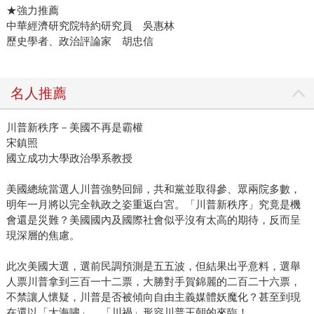
★強力推薦
中華經濟研究院特約研究員 吳惠林
歷史學者、政治評論家 胡忠信
名人推薦
川普新秩序－美國不再是霸權
宋鎮照
國立成功大學政治學系教授
美國總統當選人川普強勢回歸，共和黨並取得參、眾兩院多數，
明年一月將以完全執政之姿重返白宮。「川普新秩序」究竟是機
會還是災難？美國國內及國際社會似乎沒有太高的期待，反而呈
現深層的焦慮。
此次美國大選，選前民調預測是五五波，但結果出乎意料，選舉
人票川普拿到三百一十二票，大勝對手賀錦麗的二百二十六票，
不禁讓人懷疑，川普是否被傾向自由主義媒體妖魔化？甚至到現
在還以「大海嘯」、「川禍」形容川普王朝的來臨！