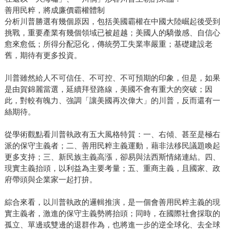
善用民粹，將成廉價霸權體制
分析川普勝選有幾個原因，包括美國霸權在中國大陸崛起後受到
挑戰，重要產業有幾個領域已被超越；美國人的驕傲感、自信心
愈來愈低；所得分配惡化，傳統勞工失業率嚴重；基礎建設老
舊，期待有更多投資。
川普雖然給人不可信任、不可控、不可預期的印象，但是，如果
是由賀錦麗當選，延續拜登路線，美國不會有重大的突破；因
此，對較有魄力、強調「讓美國再次偉大」的川普，反而還有一
絲期待。
從學術觀點看川普執政有五大風格特質：一、右傾、甚至是極右
派的保守主義者；二、善用民粹主義運動，藉非法移民議題喚起
更多支持；三、新民族主義高漲，卻易與法西斯情緒連結。四、
現實主義抬頭，以利益為主要考量；五、重商主義，且國家、政
府帶頭與企業家一起打拚。
綜合來看，以川普執政的邏輯推演，是一個會善用民粹主義的現
實主義者，激進的保守主義勢將抬頭；同時，在國際社會採取的
孤立、單邊或雙邊的退群作為，也將進一步的逆全球化、去全球