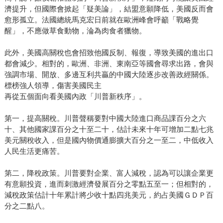
濟提升，但國際會掀起「疑美論」，結盟意願降低，美國反而會
愈形孤立。法國總統馬克宏日前就在歐洲峰會呼籲「戰略覺
醒」，不應做草食動物，淪為肉食者獵物。
此外，美國高關稅也會招致他國反制、報復，導致美國的進出口
都會減少。相對的，歐洲、非洲、東南亞等國會尋求出路，會與
強調市場、開放、多邊互利共贏的中國大陸逐步改善政經關係。
標榜強人領導，傷害美國民主
再從五個面向看美國內政「川普新秩序」。
第一，提高關稅。川普聲稱要對中國大陸進口商品課百分之六
十、其他國家課百分之十至二十，估計未來十年可增加二點七兆
美元關稅收入，但是國內物價通膨擴大百分之一至二，中低收入
人民生活更痛苦。
第二，降稅政策。川普要對企業、富人減稅，認為可以讓企業更
有意願投資，進而刺激經濟發展百分之零點五至一；但相對的，
減稅政策估計十年累計將少收十點四兆美元，約占美國ＧＤＰ百
分之二點八。