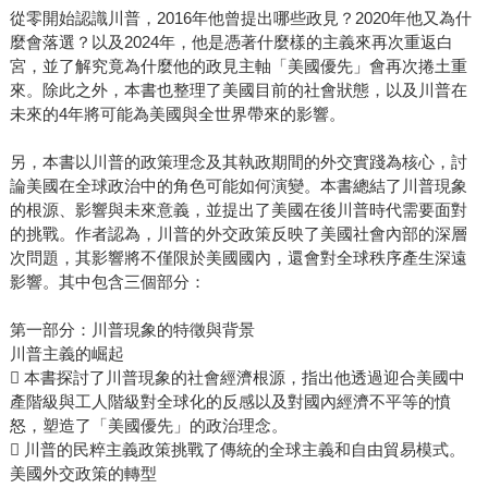
從零開始認識川普，2016年他曾提出哪些政見？2020年他又為什
麼會落選？以及2024年，他是憑著什麼樣的主義來再次重返白
宮，並了解究竟為什麼他的政見主軸「美國優先」會再次捲土重
來。除此之外，本書也整理了美國目前的社會狀態，以及川普在
未來的4年將可能為美國與全世界帶來的影響。
另，本書以川普的政策理念及其執政期間的外交實踐為核心，討
論美國在全球政治中的角色可能如何演變。本書總結了川普現象
的根源、影響與未來意義，並提出了美國在後川普時代需要面對
的挑戰。作者認為，川普的外交政策反映了美國社會內部的深層
次問題，其影響將不僅限於美國國內，還會對全球秩序產生深遠
影響。其中包含三個部分：
第一部分：川普現象的特徵與背景
川普主義的崛起
 本書探討了川普現象的社會經濟根源，指出他透過迎合美國中
產階級與工人階級對全球化的反感以及對國內經濟不平等的憤
怒，塑造了「美國優先」的政治理念。
 川普的民粹主義政策挑戰了傳統的全球主義和自由貿易模式。
美國外交政策的轉型