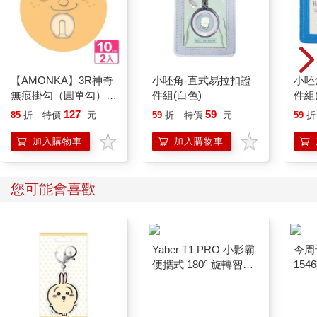
【AMONKA】3R神奇
小呸角-直式易拉扣證
小呸
無痕掛勾（圓單勾）
件組(白色)
件組
（微笑－奶油）2入
127
59
85
折
特價
元
59
折
特價
元
59
折
加入購物車
加入購物車
您可能會喜歡
Yaber T1 PRO 小影霸
今周
便攜式 180° 旋轉智能
154
投影機