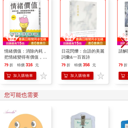
情緒價值：消除內耗，
日花閃爍：台語的美麗
請解
把情緒變得有價值，跟
詞彙&一百首詩
誰都能自在相處
316
356
79
折
特價
元
79
折
特價
元
79
折
加入購物車
加入購物車
您可能也需要