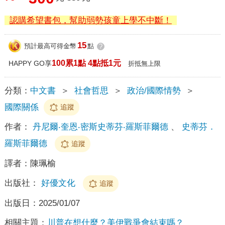
認購希望書包，幫助弱勢孩童上學不中斷！
15
預計最高可得金幣
點
?
100累1點 4點抵1元
HAPPY GO享
折抵無上限
分類：
中文書
＞
社會哲思
＞
政治/國際情勢
＞
國際關係
追蹤
作者：
丹尼爾‧奎恩‧密斯史蒂芬‧羅斯菲爾德
、
史蒂芬．
羅斯菲爾德
追蹤
譯者：
陳珮榆
出版社：
好優文化
追蹤
出版日：
2025/01/07
相關主題：
川普在想什麼？美伊戰爭會結束嗎？