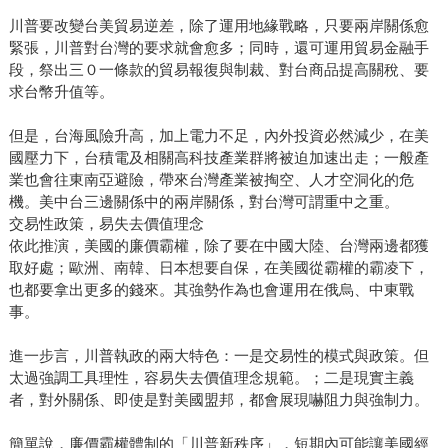
川普要改變台美貿易逆差，除了運用地緣戰略，只要兩岸關係愈
緊張，川普對台灣的要求就會愈多；同時，還可運用貿易金融手
段，祭出三０一條款的貿易報復與制裁、對台商品提高關稅、要
求台幣升值等。
但是，台海風險升高，加上電力不足，內外投資必然減少，在美
國壓力下，台積電及相關高科技產業群將被迫加速出走；一般產
業也會往東南亞避險，帶來台灣產業被掏空、人才空洞化的危
機。美中台三邊關係中的兩岸關係，對台灣可謂重中之重。
交易性政策，易失去價值理念
依此推演，美國的廉價霸權，除了要在中國大陸、台灣兩邊都獲
取好處；歐洲、南韓、日本想要自保，在美國從霸權的霸凌下，
也都要拿出更多的錢來。其強勢作為也會運用在俄烏、中東戰
事。
進一步言，川普執政的兩大特色：一是交易性的模式與政策。但
太過強調工具理性，容易失去價值理念規範。；二是現實主義
者，對外關係、即使是對美國盟邦，都會展現嚇阻力與強制力。
簡單說，廉價霸權體制的「川普新秩序」，短期內可能讓美國經