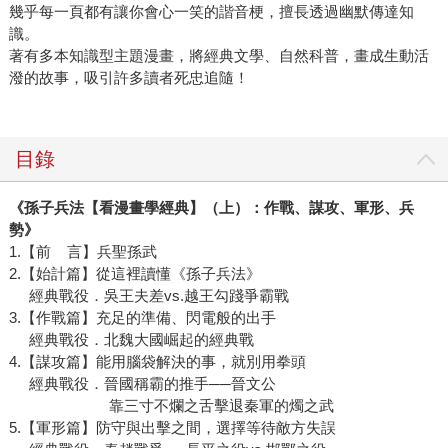
幾乎每一頁都有讓你會心一笑的諧音梗，擅長透過幽默傳達知
識。
著有多本知識型主題漫畫，將經典文學、自然科普，畫成生動活
潑的故事，吸引許多讀者死忠追隨！
目錄
《
孫子兵法【看漫畫學經典】（上）：作戰、謀攻、軍形、兵
勢
》
1.【前 言】兵聖孫武
2.【始計篇】從這裡讀懂《孫子兵法》
經典戰役．吳王夫差vs.越王勾踐爭霸戰
3.【作戰篇】充足的準備、閃電般的出手
經典戰役．北魏大國崛起的經典戰
4.【謀攻篇】能用腦袋解決的事，就別用拳頭
經典戰役．晉國稱霸的推手──晉文公
靠三寸不爛之舌擊退秦軍的燭之武
5.【軍形篇】防守與出擊之間，選擇等待敵方失誤