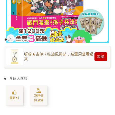
呀哈★吉伊卡哇旋風再起，精選周邊看過
加購
來
★
4
個人喜歡
寫評價
喜歡+1
賺金幣