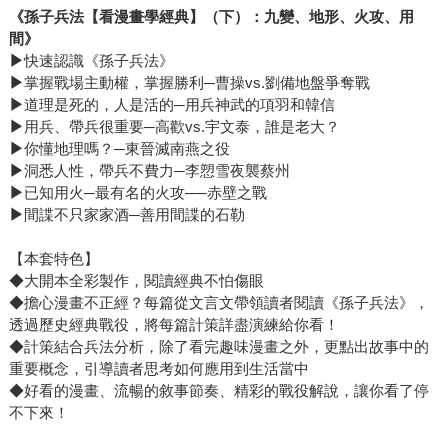
《
孫子兵法【看漫畫學經典】（下）：九變、地形、火攻、用
間
》
▶
快速認識《孫子兵法》
▶
掌握戰場主動權，掌握勝利─曹操vs.劉備地盤爭奪戰
▶
道理是死的，人是活的─用兵神武的項羽和韓信
▶
用兵、帶兵很重要─高歡vs.宇文泰，誰是老大？
▶
你懂地理嗎？─東晉滅南燕之役
▶
洞悉人性，帶兵不費力─李愬雪夜襲蔡州
▶
已知用火─最有名的火攻──赤壁之戰
▶
間諜不只家家酒─善用間諜的石勒
【本套特色】
◆大開本全彩製作，閱讀經典不怕傷眼
◆擔心漫畫不正經？每篇從文言文帶領讀者閱讀《孫子兵法》，
透過歷史經典戰役，將每篇計策詳盡演練給你看！
◆計策結合兵法分析，除了看完趣味漫畫之外，更點出故事中的
重要概念，引導讀者思考如何應用到生活當中
◆好看的漫畫、流暢的敘事節奏、精彩的戰役解說，讓你看了停
不下來！