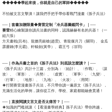
◆◆◆◆◆
學起來後，你就是自己的軍師
◆◆◆◆◆
不怕被文言文擊潰！讓我們手把手帶你看戰鬥漫畫《孫子兵法》
──｜套書加贈限量
◆賽雷定制
「冷兵器圖鑑閃卡」｜──
賽雷
精心繪製讓你讀兵法書的同時，認識赫赫有名的兵器！（一
組六張）
方天畫戟(呂布)、龍膽亮銀槍(趙雲)、青龍偃月刀（關羽) 、 金瓜
霹靂錘(李元霸)、軒轅劍(黃帝）、霸王弓（項羽)
──｜作為兵書之首的《孫子兵法》到底該怎麼讀？｜──
《孫子兵法》共計十三篇，分別為：〈始計〉、〈作戰〉、〈謀
攻〉、〈軍形〉、〈兵勢〉、〈虛實〉、〈軍爭〉、〈九變〉、
〈行軍〉、〈地形〉、〈九地〉、〈火攻〉、〈用間〉
◈打開賽雷漫畫孫子兵法，不只帶你讀一遍原文《孫子兵法》，
充滿生活化的舉例，讓你從工作、學校、家庭都能融會貫通！
──｜直接閱讀文言文是否太痛苦？｜──
◈知識的門檻就讓《【看漫畫學經典】孫子兵法》帶你跨越，