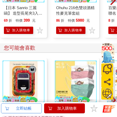
【日本 Sanrio 三麗
Ohuhu 216色雙頭酒精
百樂果
鷗】 造型長尾夾3入組
性麥克筆套組
聯名
(8款可選) 凱蒂貓 Hello
399
5980
69
折
特價
元
86
折
特價
元
8
折
Kitty 庫洛米 布丁狗 酷
企鵝
加入購物車
加入購物車
您可能會喜歡
Taiwan Travelogue: A
雙色蝦米_三層防護口
World
立即結帳
加入購物車
Novel(U.S.-printed
罩（2入）
My F