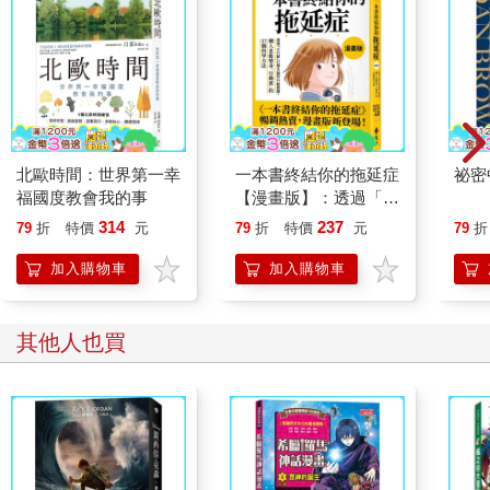
北歐時間：世界第一幸
一本書終結你的拖延症
祕密
福國度教會我的事
【漫畫版】：透過「小
行動」打開大腦的行動
314
237
79
折
特價
元
79
折
特價
元
79
折
開關，懶人也能變身
「行動派」的37個科
加入購物車
加入購物車
學方法
其他人也買