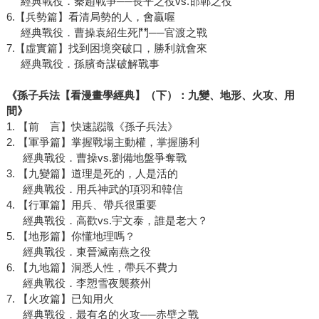
經典戰役．秦趙戰爭──長平之役vs.邯鄲之役
6.【兵勢篇】看清局勢的人，會贏喔
經典戰役．曹操袁紹生死鬥──官渡之戰
7.【虛實篇】找到困境突破口，勝利就會來
經典戰役．孫臏奇謀破解戰事
《
孫子兵法【看漫畫學經典】（下）：九變、地形、火攻、用
間
》
1. 【前 言】快速認識《孫子兵法》
2. 【軍爭篇】掌握戰場主動權，掌握勝利
經典戰役．曹操vs.劉備地盤爭奪戰
3. 【九變篇】道理是死的，人是活的
經典戰役．用兵神武的項羽和韓信
4. 【行軍篇】用兵、帶兵很重要
經典戰役．高歡vs.宇文泰，誰是老大？
5. 【地形篇】你懂地理嗎？
經典戰役．東晉滅南燕之役
6. 【九地篇】洞悉人性，帶兵不費力
經典戰役．李愬雪夜襲蔡州
7. 【火攻篇】已知用火
經典戰役．最有名的火攻──赤壁之戰