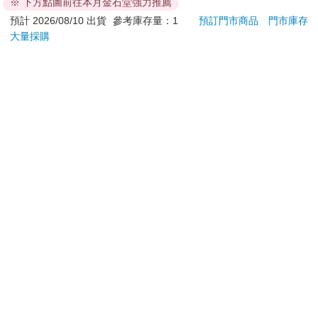
※ 下方點圖前往本月金石堂強力推薦
edition)
Book
499
35
73
折
特價
元
特價
元
9
折
預計 2026/08/10 出貨
參考庫存量：1
預訂門市商品
門市庫存
大量採購
加入購物車
加入購物車
訂購/退換貨須知
加入金石堂 LINE 官方帳號『完成綁定』，隨時掌握出貨動
態：
提醒您！！
金石堂及銀行均不會請您操作ATM! 如接獲電話要求您前往
ATM提款機，請不要聽從指示，以免受騙上當！
退換貨須知：
**提醒您，鑑賞期不等於試用期，退回商品須為全新狀態**