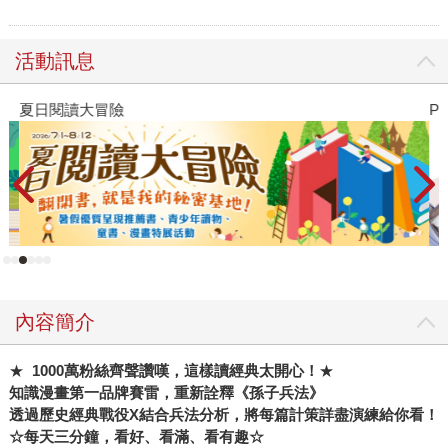
活動訊息
夏日閱讀大冒險
P
內容簡介
★
1000
萬粉絲齊聲讚嘆，這樣讀經典太開心！
★
知識漫畫第一品牌賽雷，重新詮釋《孫子兵法》
透過歷史經典戰役
X
結合兵法分析，將每篇計策詳盡演練給你看！
☆每天三分鐘，看好、看滿、看有趣☆