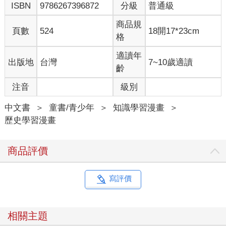
ISBN
9786267396872
分級
普通級
商品規
頁數
524
18開17*23cm
格
適讀年
出版地
台灣
7~10歲適讀
齡
注音
級別
中文書
＞
童書/青少年
＞
知識學習漫畫
＞
歷史學習漫畫
商品評價
寫評價
相關主題