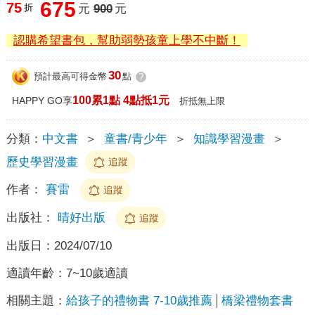
675
75
折
元
900
元
認購希望書包，幫助弱勢孩童上學不中斷！
30
預計最高可得金幣
點
?
100累1點 4點抵1元
HAPPY GO享
折抵無上限
分類：
中文書
＞
童書/青少年
＞
知識學習漫畫
＞
歷史學習漫畫
追蹤
作者：
賽雷
追蹤
出版社：
晴好出版
追蹤
出版日：
2024/07/10
適讀年齡：
7~10歲適讀
相關主題：
給孩子的禮物書 7-10歲推薦
橋梁禮物套書