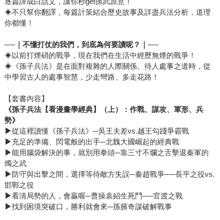
逐篇譯成白話文，讓你秒get孫武原意！
◈不只幫你翻譯，每篇計策結合歷史故事及詳盡兵法分析，道理
你都懂！
──｜不懂打仗的我們，到底為何要讀呢？｜──
◈以前打煙硝的戰爭，現在我們在生活中經歷無煙的戰爭！
◈《孫子兵法》是在面對複雜的人際關係、待人處事之道時，從
中學習古人的處事智慧，少走彎路、多走花路！
【套書內容】
《
孫子兵法【看漫畫學經典】（上）：作戰、謀攻、軍形、兵
勢
》
▶
從這裡讀懂《孫子兵法》─吳王夫差vs.越王勾踐爭霸戰
▶
充足的準備、閃電般的出手─北魏大國崛起的經典戰
▶
能用腦袋解決的事，就別用拳頭─靠三寸不爛之舌擊退秦軍的
燭之武
▶
防守與出擊之間，選擇等待敵方失誤─秦趙戰爭──長平之役vs.
邯鄲之役
▶
看清局勢的人，會贏喔─曹操袁紹生死鬥──官渡之戰
▶
找到困境突破口，勝利就會來─孫臏奇謀破解戰事