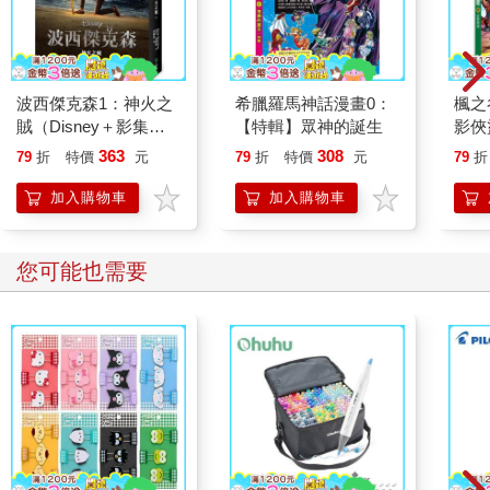
波西傑克森1：神火之
希臘羅馬神話漫畫0：
楓之
賊（Disney＋影集雙
【特輯】眾神的誕生
影俠
面書衣海報版）
363
308
79
折
特價
元
79
折
特價
元
79
折
加入購物車
加入購物車
您可能也需要