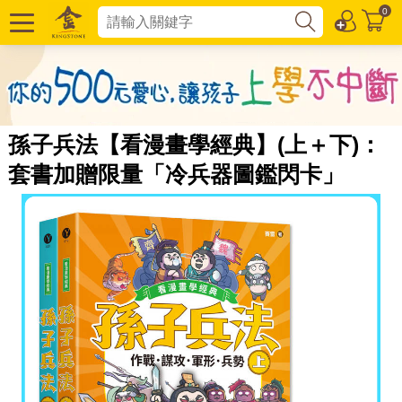
0
孫子兵法【看漫畫學經典】(上＋下)：
套書加贈限量「冷兵器圖鑑閃卡」