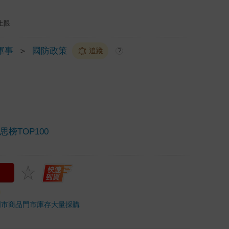
上限
軍事
＞
國防政策
追蹤
?
榜TOP100
門市商品
門市庫存
大量採購