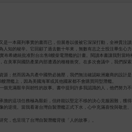
又是一本羅列事實的書而已，但展卷以後被它深深打動，全神貫注讀
為人知的秘辛。它回顧了過去數十年來，無數有志之士投注畢生心力
以落實布希總統批准對台出售8艘柴電潛艦的計畫。閱讀本書讓我對當
，在美軍與國防產業內部遭遇的種種衝突。在多次會議中，我們探索
資源；然而因為共產中國勢必施壓，我們無法確認歐洲廠商的設計是
8艘潛艦上，因為美國海軍或其他國家都不會購買同型潛艦。
一個充滿艱辛與韌性的故事。書中提到許多我認識的人，他們努力不
承擔的這項任務極為艱鉅，但終能以堅定不移的決心克服困難，獲得
像的逆境。當我看著台灣自製潛艦正式下水，心中充滿喜悅與敬意。
研究，也呈現了台灣自製潛艦背後「人的故事」。