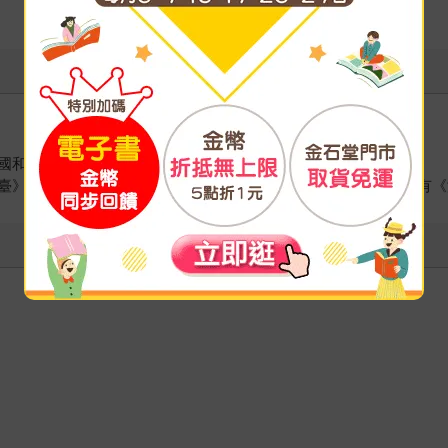
國和香港。
》記者，《端傳媒》總編輯，《鏡周刊》文化組副總編輯。著有《