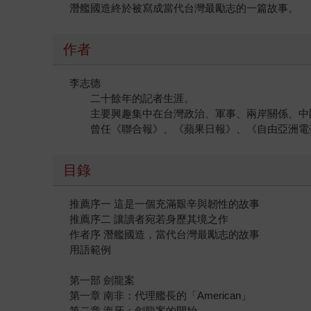
潛艦國造終於被寫成當代台灣最勵志的一篇故事。
作者
李志德
二十餘年的記者生涯。
主要興趣集中在台灣政治、軍事、兩岸關係、中
曾任《聯合報》、《蘋果日報》、《自由亞洲電臺
目錄
推薦序一 這是一個充滿艱辛與韌性的故事
推薦序二 讓讀者宛若身歷其境之作
作者序 潛艦國造，當代台灣最勵志的故事
用語範例
第一部 劍龍案
第一章 南非：代理艦長的「American」
第二章 海牙：劍龍案的開始