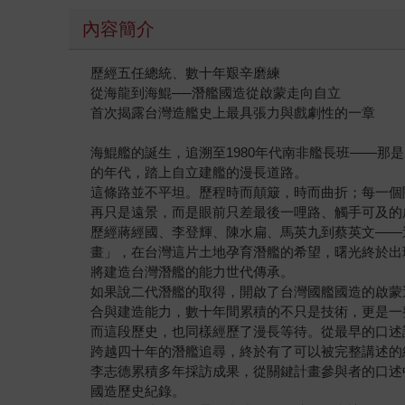
內容簡介
歷經五任總統、數十年艱辛磨練
從海龍到海鯤──潛艦國造從啟蒙走向自立
首次揭露台灣造艦史上最具張力與戲劇性的一章
海鯤艦的誕生，追溯至1980年代南非艦長班——
的年代，踏上自立建艦的漫長道路。
這條路並不平坦。歷程時而顛簸，時而曲折；每一個
再只是遠景，而是眼前只差最後一哩路、觸手可及的
歷經蔣經國、李登輝、陳水扁、馬英九到蔡英文——
畫」，在台灣這片土地孕育潛艦的希望，曙光終於出
將建造台灣潛艦的能力世代傳承。
如果說二代潛艦的取得，開啟了台灣國艦國造的啟蒙運
合與建造能力，數十年間累積的不只是技術，更是一
而這段歷史，也同樣經歷了漫長等待。從最早的口述
跨越四十年的潛艦追尋，終於有了可以被完整講述的
李志德累積多年採訪成果，從關鍵計畫參與者的口述
國造歷史紀錄。