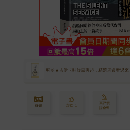
呀哈★吉伊卡哇旋風再起，精選周邊看過來
寫評價
好書
喜歡+1
賺金幣