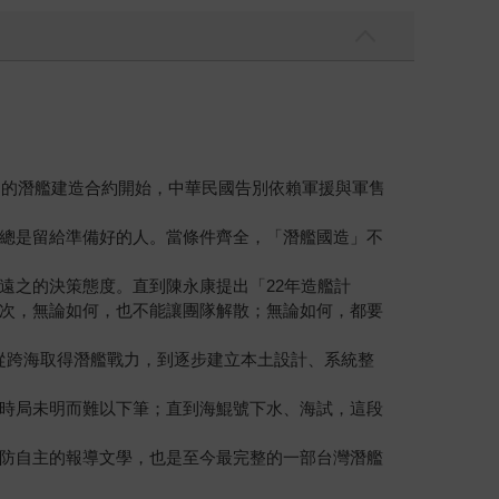
」的潛艦建造合約開始，中華民國告別依賴軍援與軍售
總是留給準備好的人。當條件齊全，「潛艦國造」不
遠之的決策態度。直到陳永康提出「22年造艦計
次，無論如何，也不能讓團隊解散；無論如何，都要
。從跨海取得潛艦戰力，到逐步建立本土設計、系統整
時局未明而難以下筆；直到海鯤號下水、海試，這段
防自主的報導文學，也是至今最完整的一部台灣潛艦