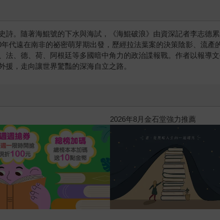
史詩。隨著海鯤號的下水與海試，《海鯤破浪》由資深記者李志德累
980年代遠在南非的祕密萌芽期出發，歷經拉法葉案的決策陰影、流
、法、德、荷、阿根廷等多國暗中角力的政治諜報戰。作者以報導文
外援，走向讓世界驚豔的深海自立之路。
2026年8月金石堂強力推薦