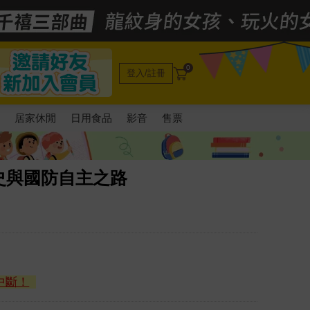
0
登入/註冊
電
居家休閒
日用食品
影音
售票
史與國防自主之路
中斷！