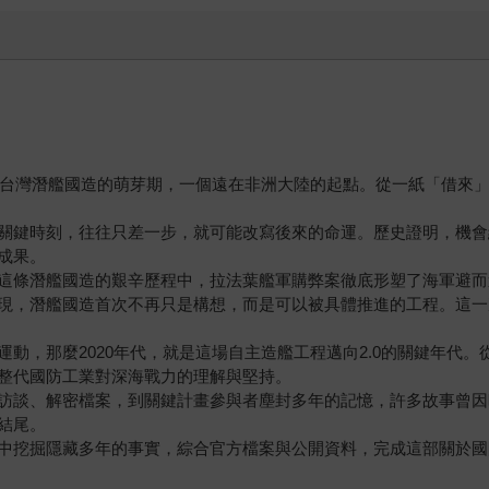
那是台灣潛艦國造的萌芽期，一個遠在非洲大陸的起點。從一紙「借來
關鍵時刻，往往只差一步，就可能改寫後來的命運。歷史證明，機會
成果。
這條潛艦國造的艱辛歷程中，拉法葉艦軍購弊案徹底形塑了海軍避而
現，潛艦國造首次不再只是構想，而是可以被具體推進的工程。這一
動，那麼2020年代，就是這場自主造艦工程邁向2.0的關鍵年代
整代國防工業對深海戰力的理解與堅持。
訪談、解密檔案，到關鍵計畫參與者塵封多年的記憶，許多故事曾因
結尾。
中挖掘隱藏多年的事實，綜合官方檔案與公開資料，完成這部關於國