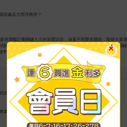
源頭遍及大西洋兩岸？
位直接參與潛艦計畫關鍵人士的深度訪談，涵蓋不同歷史階段，取得大量
多項鮮為人知的歷史細節，補足台灣潛艦發展長期缺乏公開記錄的關
謹史料與敘事節奏，引領讀者深入理解國造潛艦發展的脈絡與歷程
的決心克服萬難，最終取得了巨大的成功。
專業、也非常容易閱讀。