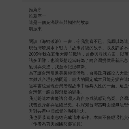
推薦序
推薦序一
這是一個充滿艱辛與韌性的故事
胡振東
閱讀《海鯤破浪》一書，令我驚喜不已。我原以為這
現台灣發展水下戰力「故事背後的故事」以及許多不
2005年我在五角大廈任職時，曾參與尋找方案，
諸多困難，也讓我想起當時為了向台灣提供最新訊息
氣憤與失望，我至今記憶猶新。
為了讓台灣引進美製柴電潛艦，台美政府都投入大量
本難以合理化的問題：龐大的固定成本只能分攤在這
這本書也呈現台灣潛艦故事中極具人性的一面。這是
台灣第一艘自製潛艦的誕生。
我期盼這本書能讓台灣人為自身成就感到光榮。台灣
我曾親身參與這段歷史。我深知台灣當時面臨無法想
升對共產中國威脅的嚇阻能力。
我也要恭喜李志德完成這本著作。本書不僅經過扎實
（作者為前美國國防部官員）