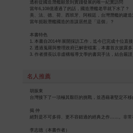
透析從國造潛艦願景到實踐發展的唯一紀實訪問
當年6,108億通過了的話，國造潛艦老早就下水了？
美、法、德、荷、西班牙、阿根廷，台灣潛艦的建造
當年扼殺潛艦國造的首謀居然是「這個」？
本書特色
1. 本書自2014年展開採訪工作，迄今已完成十
2. 透過蒐羅與整理政府已解密檔案，本書首次披露
3. 作者擅長以非虛構報導文學的書寫手法，結合嚴
名人推薦
胡振東
台灣接下了一項極其艱巨的挑戰，並憑藉著堅定不移
揭 仲
絕對是不可多得、更不容錯過的經典之作……。非常
李志德（本書作者）