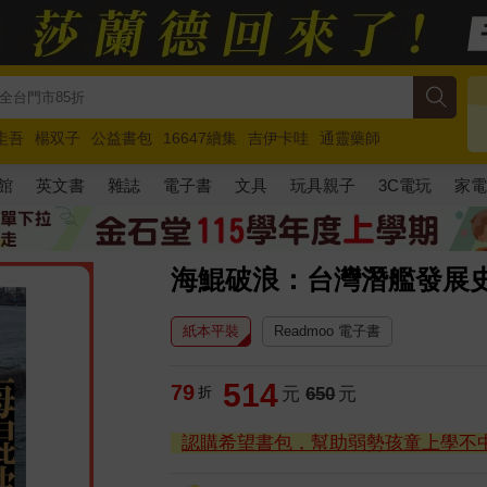
圭吾
楊双子
公益書包
16647續集
吉伊卡哇
通靈藥師
路邊攤新作
馬斯克
玩具總動員5
超慢跑
館
英文書
雜誌
電子書
文具
玩具親子
3C電玩
家
海鯤破浪：台灣潛艦發展
紙本平裝
Readmoo 電子書
514
79
折
元
650
元
認購希望書包，幫助弱勢孩童上學不