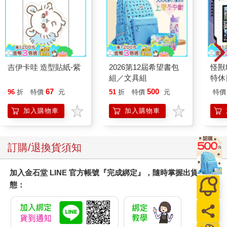
吉伊卡哇 造型貼紙-紫
2026第12屆希望書包
怪獸
組／文具組
特休
加購
67
500
96
折
特價
元
51
折
特價
元
特價
加入購物車
加入購物車
訂購/退換貨須知
加入金石堂 LINE 官方帳號『完成綁定』，隨時掌握出貨動
態：