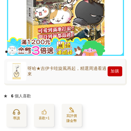
呀哈★吉伊卡哇旋風再起，精選周邊看過
加購
來
★
6
個人喜歡
寫評價
導讀
喜歡+1
賺金幣