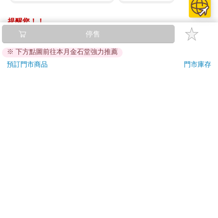
提醒您！！
金石堂及銀行均不會請您操作ATM! 如接獲電話要求您前往
停售
ATM提款機，請不要聽從指示，以免受騙上當！
※ 下方點圖前往本月金石堂強力推薦
退換貨須知：
預訂門市商品
門市庫存
**提醒您，鑑賞期不等於試用期，退回商品須為全新狀態**
依據「消費者保護法」第19條及行政院消費者保護處公告之
「通訊交易解除權合理例外情事適用準則」，以下商品購買
後，除商品本身有瑕疵外，將不提供7天的猶豫期：
易於腐敗、保存期限較短或解約時即將逾期。（如：生
鮮食品）
依消費者要求所為之客製化給付。（客製化商品）
報紙、期刊或雜誌。（含MOOK、外文雜誌）
經消費者拆封之影音商品或電腦軟體。
非以有形媒介提供之數位內容或一經提供即為完成之線
上服務，經消費者事先同意始提供。（如：電子書、電
子雜誌、下載版軟體、虛擬商品…等）
已拆封之個人衛生用品。（如：內衣褲、刮鬍刀、除毛