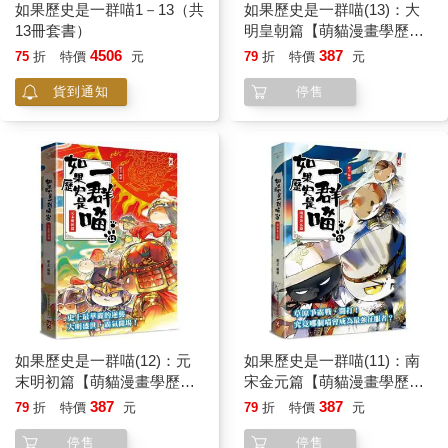
如果歷史是一群喵1－13（共
如果歷史是一群喵(13)：大
13冊套書）
明皇朝篇【萌貓漫畫學歷
史】
4506
387
75
折
特價
元
79
折
特價
元
貨到通知
停售
如果歷史是一群喵(12)：元
如果歷史是一群喵(11)：南
末明初篇【萌貓漫畫學歷
宋金元篇【萌貓漫畫學歷
史】
史】
387
387
79
折
特價
元
79
折
特價
元
停售
停售