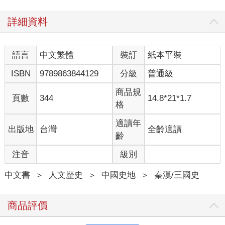
詳細資料
語言
中文繁體
裝訂
紙本平裝
ISBN
9789863844129
分級
普通級
商品規
頁數
344
14.8*21*1.7
格
適讀年
出版地
台灣
全齡適讀
齡
注音
級別
中文書
＞
人文歷史
＞
中國史地
＞
秦漢/三國史
商品評價