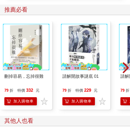
推薦必看
刪掉容易，忘掉很難
請解開故事謎底 01
請解
332
229
79
折
特價
元
79
折
特價
元
79
折
加入購物車
加入購物車
其他人也看