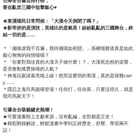
空降全台書店排行榜，
要在亂世三國中狙擊飯心
♥
★
東漢喵民日常問候：「大漢今天倒閉了嗎？」
★影帝拚的是演技，英雄比的是氣長！紛紛亂亂的三國舞台，終
結一切的是……
＊「備喵虐我千百遍，我待備喵如初戀。」孫權喵難道真是如此
癡心無悔的純情喵喵？
＊「你要對我珍貴的大漢天子做什麼！？」大漢死忠粉的逆襲，
是否會動搖曹操喵的人氣？
＊神鬼玩家諸葛亮喵上線！然而這麼弱的蜀漢，真的是很難carr
y……
＊隱忍之鬼司馬懿喵登場！任你打，任你罵，只要活得久，就是
我司馬家天下！
引爆全台吸貓鏟史熱潮！
★可愛漫畫附上文獻來源，沒有亂編，全部都是正史！
★精彩附錄解說，輕鬆漫畫中學到正經歷史，舒壓、學習兩不
誤！