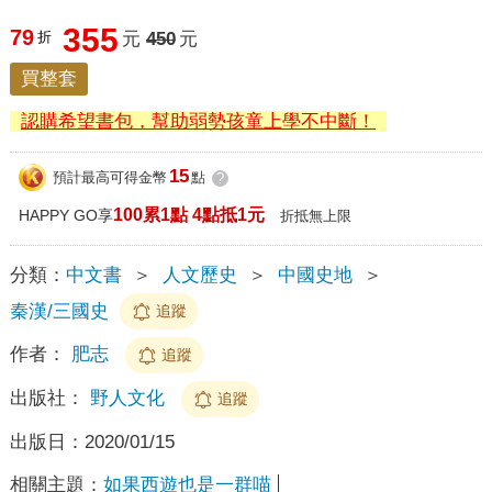
355
79
折
元
450
元
買整套
認購希望書包，幫助弱勢孩童上學不中斷！
15
預計最高可得金幣
點
?
100累1點 4點抵1元
HAPPY GO享
折抵無上限
分類：
中文書
＞
人文歷史
＞
中國史地
＞
秦漢/三國史
追蹤
作者：
肥志
追蹤
出版社：
野人文化
追蹤
出版日：
2020/01/15
相關主題：
如果西遊也是一群喵