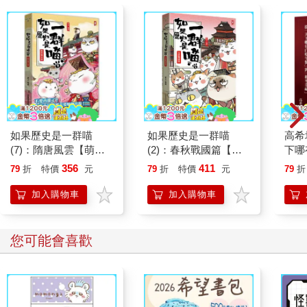
如果歷史是一群喵
如果歷史是一群喵
高希
(7)：隋唐風雲【萌貓
(2)：春秋戰國篇【萌
下哪
漫畫學歷史】
貓漫畫學歷史】(暢銷
「和
356
411
79
折
特價
元
79
折
特價
元
79
折
二版)
加入購物車
加入購物車
您可能會喜歡