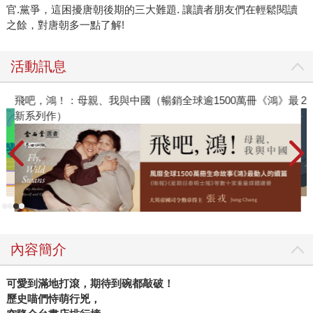
官.黨爭，這困擾唐朝後期的三大難題. 讓讀者朋友們在輕鬆閱讀
之餘，對唐朝多一點了解!
活動訊息
飛吧，鴻！：母親、我與中國（暢銷全球逾1500萬冊《鴻》最
2
新系列作）
內容簡介
可愛到滿地打滾，期待到碗都敲破！
歷史喵們恃萌行兇，