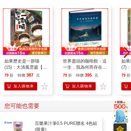
如果歷史是一群喵
世界盡頭的咖啡館：這
如果
(15)：大清風雲篇【萌
一生，我為何而存在？
(7
貓漫畫學歷史】
(全球每19秒售出1本！
漫畫
387
395
79
折
特價
元
79
折
特價
元
79
折
療癒千萬人的暢銷經
典，定位人生的神奇之
加入購物車
加入購物車
書)
您可能也需要
百樂果汁筆0.5 PURE聯名 4色組
會
(限量)