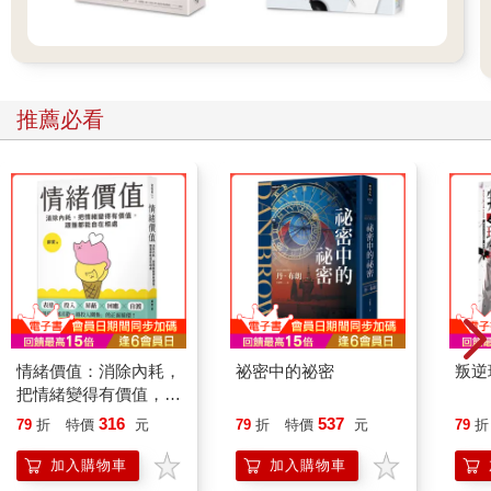
推薦必看
情緒價值：消除內耗，
祕密中的祕密
叛逆
把情緒變得有價值，跟
誰都能自在相處
316
537
79
折
特價
元
79
折
特價
元
79
折
加入購物車
加入購物車