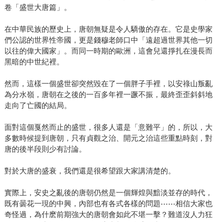
卷「盛世大唐篇」。
在中華民族的歷史上，唐朝無疑是令人驕傲的存在。它是史學家
們公認的世界性帝國，更是錢穆老師口中「遠超過世界其他一切
以往的偉大國家」。而同一時期的歐洲，這會兒還掙扎在漫長而
黑暗的中世紀裡。
然而，這樣一個盛世卻突然毀在了一個胖子手裡，以安祿山叛亂
為分水嶺，唐朝在之後的一百多年裡一蹶不振，最終歪歪斜斜地
走向了亡國的結局。
面對這個戛然而止的盛世，很多人還是「意難平」的，所以，大
多數時候提到唐朝，只有貞觀之治、開元之治這些重點時刻，對
唐的後半段則少有討論。
對於大唐的盛衰，我們還是很希望跟大家講清楚的。
實際上，安史之亂後的唐朝仍然是一個輝煌與黯淡並存的時代，
既有曇花一現的中興，內部也有各式各樣的問題⋯⋯相信大家也
奇怪過，為什麽前期強大的唐朝會如此不堪一擊？難道沒人力狂