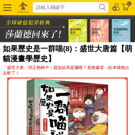
0
如果歷史是一群喵(8)：盛世大唐篇【萌
貓漫畫學歷史】
「盛世大唐」現正熱映中！誰說結局是爛尾？竟敢爆雷，給本喵拖出
去斬了！