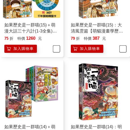
如果歷史是一群喵(15)＋萌
如果歷史是一群喵(15)：大
漫大話三十六計(1-3全集)
清風雲篇【萌貓漫畫學歷
【共4冊套書】
史】
1260
387
75
折
特價
元
79
折
特價
元
加入購物車
加入購物車
如果歷史是一群喵(14)＋萌
如果歷史是一群喵(14)：明