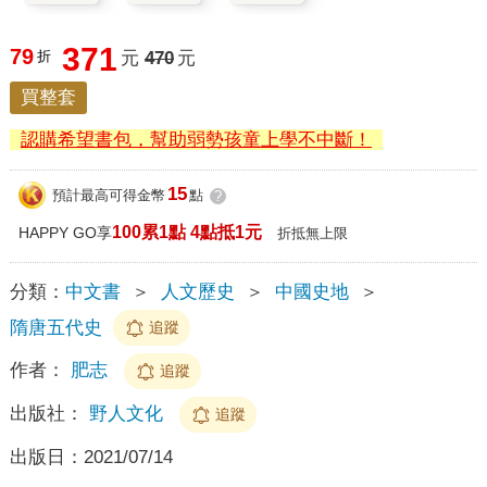
371
79
折
元
470
元
買整套
認購希望書包，幫助弱勢孩童上學不中斷！
15
預計最高可得金幣
點
?
100累1點 4點抵1元
HAPPY GO享
折抵無上限
分類：
中文書
＞
人文歷史
＞
中國史地
＞
隋唐五代史
追蹤
作者：
肥志
追蹤
出版社：
野人文化
追蹤
出版日：
2021/07/14