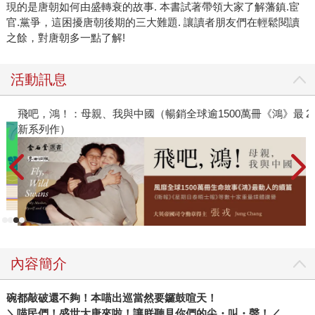
現的是唐朝如何由盛轉衰的故事. 本書試著帶領大家了解藩鎮.宦
官.黨爭，這困擾唐朝後期的三大難題. 讓讀者朋友們在輕鬆閱讀
之餘，對唐朝多一點了解!
活動訊息
飛吧，鴻！：母親、我與中國（暢銷全球逾1500萬冊《鴻》最
2
新系列作）
內容簡介
碗都敲破還不夠！本喵出巡當然要鑼鼓喧天！
＼
喵民們！盛世大唐來啦！讓朕聽見你們的尖・叫・聲！
／