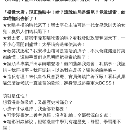
「
盛世
大唐
」現正熱映中！啥？誰說結局是爛尾？竟敢爆雷，給
本喵拖出去斬了！
★女喵掌權的時代來了！我太平公主喵可是一代女皇武則天的女
兒，臭男人們給我退下！
★老太婆，當我李隆基喵吃素的嗎？看我發動政變奪回天下，一
不小心還開創盛世！太平喵旁邊領便當去！
★敢笑我肥宅？我安祿山喵可是靈活的胖子，不只會賺錢連打架
都略懂，還聯手哥們史思明喵把皇帝給踹了！
★牆頭草專業戶田承嗣喵登場！離間藩鎮我最會，我搞事～我認
錯～我再搞事～我再認錯～以為我在反省？騙你的略略略～
★造反有理！末代皇帝只會耍廢、官員藩鎮忙著互毆！看我黃巢
喵怎麼從考試一直被當的魯蛇，翻身變成起義軍大BOSS！
萌就是任性！
想看漫畫兼吸貓，又想歷史考滿分？
小孩子才做選擇，我全部都都要！
★可愛漫畫附上參考典籍，沒有亂編，全部都源自文獻！
★精彩附錄解說，輕鬆漫畫中學到有趣歷史，舒壓、學習兩不
誤！