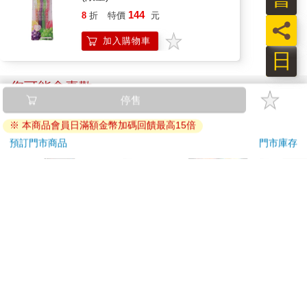
144
8
折
特價
元
員
加入購物車
日
您可能會喜歡
停售
※ 本商品會員日滿額金幣加碼回饋最高15倍
預訂門市商品
門市庫存
IMPACT超人力霸王水
幻獸帕魯卡牌遊戲 第
【電
壺 (500ML)#黑色
一彈 補充包 Dawn of
店
IMUTB01BK
Palpagos（日文版一
539
1490
特價
元
特價
元
特價
盒）
加入購物車
加入購物車