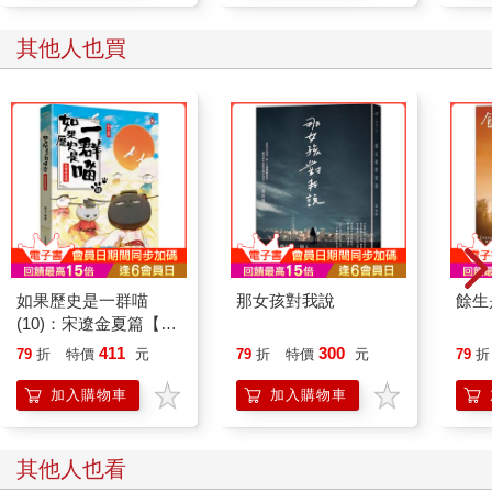
其他人也買
如果歷史是一群喵
那女孩對我說
餘生
(10)：宋遼金夏篇【萌
貓漫畫學歷史】(暢銷
411
300
79
折
特價
元
79
折
特價
元
79
折
二版)
加入購物車
加入購物車
其他人也看