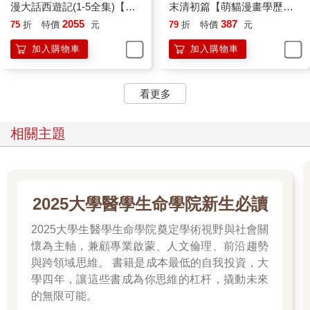
漫大話西遊記(1-5全集)【共6
末清初篇【萌貓漫畫學歷
冊套書】
史】
2055
387
75
折
特價
元
79
折
特價
元
加入購物車
加入購物車
看更多
相關主題
2025大學醫學生命學院新生必讀
2025大學生醫學生命學院奠定學術視野與社會關
懷為主軸，兼顧專業啟蒙、人文倫理、前沿趨勢
與跨領域思維。 書籍是成本最低的自我投資，大
學四年，讓這些書成為你思維的杠杆，撬動未來
的無限可能。