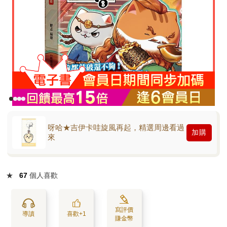
呀哈★吉伊卡哇旋風再起，精選周邊看過
加購
來
★
67
個人喜歡
寫評價
導讀
喜歡+1
賺金幣