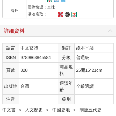
國際快遞：全球
海外
港澳店取：
詳細資料
語言
中文繁體
裝訂
紙本平裝
ISBN
9789863845584
分級
普通級
商品規
頁數
328
25開15*21cm
格
適讀年
出版地
台灣
全齡適讀
齡
注音
級別
中文書
＞
人文歷史
＞
中國史地
＞
隋唐五代史