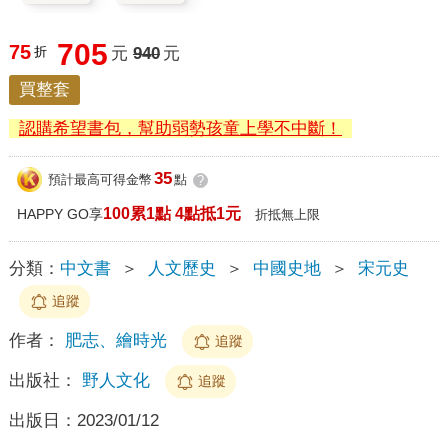
705
75
折
元
940
元
買整套
認購希望書包，幫助弱勢孩童上學不中斷！
35
預計最高可得金幣
點
?
100累1點 4點抵1元
HAPPY GO享
折抵無上限
分類：
中文書
＞
人文歷史
＞
中國史地
＞
宋元史
追蹤
作者：
肥志、繪時光
追蹤
出版社：
野人文化
追蹤
出版日：
2023/01/12