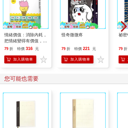
情緒價值：消除內耗，
怪奇微微疼
祕密
把情緒變得有價值，跟
誰都能自在相處
316
221
79
折
特價
元
79
折
特價
元
79
折
加入購物車
加入購物車
您可能也需要