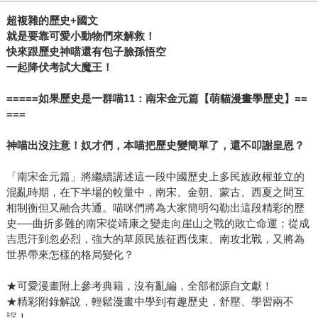
超複雜的歷史+國文
就是要靠可愛小動物們來解救！
快來跟歷史神喵還有包子臉孫悟空
一起降伏考試大魔王！
=====
如果歷史是一群喵11：南宋金元篇【萌貓漫畫學歷史】==
===
神喵出沒注意！奴才們，本喵把歷史變簡單了，還不叩謝皇恩？
「南宋金元篇」將繼續講述這一段中國歷史上多民族政權並立的
混亂時期，在下半場的較量中，南宋、金朝、蒙古、西夏之間互
相制衡但又融合共通。喵咪們將為大家簡明勾勒出這段精彩的歷
史──曲折多難的南宋從靖康之變走向崖山之戰的敗亡命運；從成
吉思汗到忽必烈，強大的草原民族征西伐東、南攻北戰，又將為
世界帶來怎樣的格局變化？
★可愛漫畫附上參考典籍，沒有亂編，全部都源自文獻！
★精彩附錄解說，輕鬆漫畫中學到有趣歷史，舒壓、學習兩不
誤！