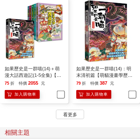
如果歷史是一群喵(14)＋萌
如果歷史是一群喵(14)：明
漫大話西遊記(1-5全集)【共6
末清初篇【萌貓漫畫學歷
冊套書】
史】
2055
387
75
折
特價
元
79
折
特價
元
加入購物車
加入購物車
看更多
相關主題