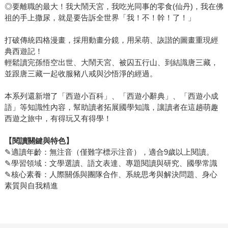
◎要離職的最大！我大鬧天宮，我吃光同事的零食(仙丹)，我在佛
祖的手上撒尿，就是要告訴全世界「我！不！幹！了！」
打破傳統四格漫畫，採用動畫分鏡，用呆萌、詼諧的圖畫重現經
典西遊記！
輕鬆讀完孫悟空出世、大鬧天宮、被囚五行山、到結識唐三藏，
並跟唐三藏一起收服豬八戒與沙悟淨的經過。
本系列還新增了「西遊小百科」、「西遊小辭典」、「西遊小成
語」等知識性內容，幫助讀者拓展國學知識，讓讀者在這趟萌趣
西遊之旅中，有得玩又有得學！
【閱讀關鍵與特色】
✎適讀年齡：無注音（僅難字標示注音），適合9歲以上閱讀。
✎學習領域：文學選讀、語文表達、專題閱讀與研究、國學常識
✎核心素養：人際關係與團隊合作、系統思考與解決問題、身心
素質與自我精進