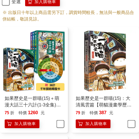
全選
加入購物車
※ 出版日十年以上商品需另下訂，調貨時間較長，無法與一般商品合
併結帳，敬請見諒。
如果歷史是一群喵(15)＋萌
如果歷史是一群喵(15)：大
漫大話三十六計(1-3全集)
清風雲篇【萌貓漫畫學歷
【共4冊套書】
史】
1260
387
75
折
特價
元
79
折
特價
元
加入購物車
加入購物車