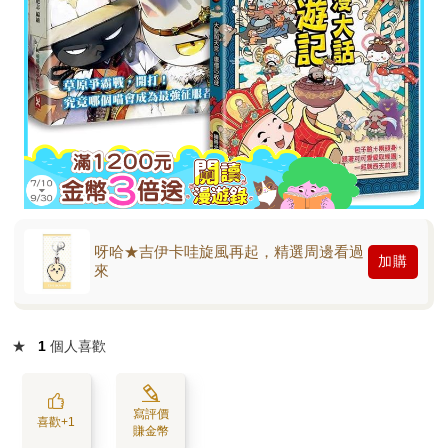
呀哈★吉伊卡哇旋風再起，精選周邊看過
加購
來
★
1
個人喜歡
寫評價
喜歡+1
賺金幣