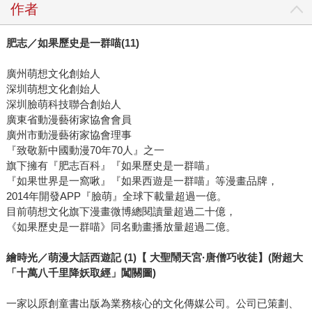
作者
肥志／如果歷史是一群喵(11)
廣州萌想文化創始人
深圳萌想文化創始人
深圳臉萌科技聯合創始人
廣東省動漫藝術家協會會員
廣州市動漫藝術家協會理事
『致敬新中國動漫70年70人』之一
旗下擁有『肥志百科』『如果歷史是一群喵』
『如果世界是一窩啾』『如果西遊是一群喵』等漫畫品牌，
2014年開發APP『臉萌』全球下載量超過一億。
目前萌想文化旗下漫畫微博總閱讀量超過二十億，
《如果歷史是一群喵》同名動畫播放量超過二億。
繪時光／萌漫大話西遊記 (1)【 大聖鬧天宮·唐僧巧收徒】(附超大
「十萬八千里降妖取經」闖關圖)
一家以原創童書出版為業務核心的文化傳媒公司。公司已策劃、