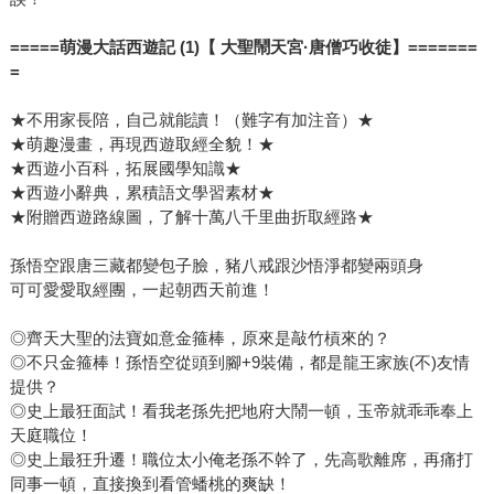
=====
萌漫大話西遊記 (1)【 大聖鬧天宮·唐僧巧收徒】=======
=
★不用家長陪，自己就能讀！（難字有加注音）★
★萌趣漫畫，再現西遊取經全貌！★
★西遊小百科，拓展國學知識★
★西遊小辭典，累積語文學習素材★
★附贈西遊路線圖，了解十萬八千里曲折取經路★
孫悟空跟唐三藏都變包子臉，豬八戒跟沙悟淨都變兩頭身
可可愛愛取經團，一起朝西天前進！
◎齊天大聖的法寶如意金箍棒，原來是敲竹槓來的？
◎不只金箍棒！孫悟空從頭到腳+9裝備，都是龍王家族(不)友情
提供？
◎史上最狂面試！看我老孫先把地府大鬧一頓，玉帝就乖乖奉上
天庭職位！
◎史上最狂升遷！職位太小俺老孫不幹了，先高歌離席，再痛打
同事一頓，直接換到看管蟠桃的爽缺！