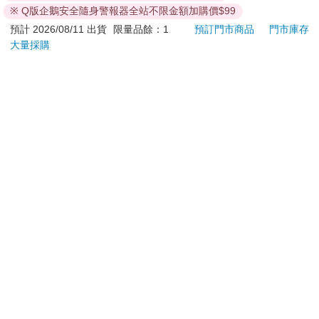
**提醒您，鑑賞期不等於試用期，退回商品須為全新狀態**
※ Q版企鵝安全隨身警報器全站不限金額加購價$99
依據「消費者保護法」第19條及行政院消費者保護處公告之
預計 2026/08/11 出貨
限量品餘：1
預訂門市商品
門市庫存
「通訊交易解除權合理例外情事適用準則」，以下商品購買
大量採購
後，除商品本身有瑕疵外，將不提供7天的猶豫期：
易於腐敗、保存期限較短或解約時即將逾期。（如：生
鮮食品）
依消費者要求所為之客製化給付。（客製化商品）
報紙、期刊或雜誌。（含MOOK、外文雜誌）
經消費者拆封之影音商品或電腦軟體。
非以有形媒介提供之數位內容或一經提供即為完成之線
上服務，經消費者事先同意始提供。（如：電子書、電
子雜誌、下載版軟體、虛擬商品…等）
已拆封之個人衛生用品。（如：內衣褲、刮鬍刀、除毛
刀…等）
若非上列種類商品，均享有到貨7天的猶豫期（含例假
日）。
辦理退換貨時，商品（組合商品恕無法接受單獨退貨）必須
是您收到商品時的原始狀態（包含商品本體、配件、贈品、
保證書、所有附隨資料文件及原廠內外包裝…等），請勿直