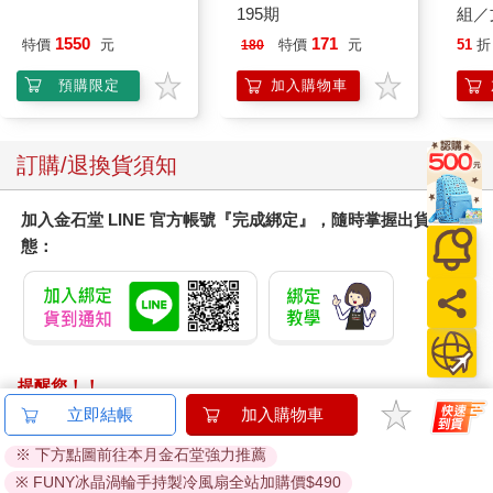
195期
組／
1550
171
特價
元
特價
元
51
折
180
預購限定
加入購物車
訂購/退換貨須知
加入金石堂 LINE 官方帳號『完成綁定』，隨時掌握出貨動
態：
提醒您！！
金石堂及銀行均不會請您操作ATM! 如接獲電話要求您前往
立即結帳
加入購物車
ATM提款機，請不要聽從指示，以免受騙上當！
※ 下方點圖前往本月金石堂強力推薦
退換貨須知：
※ FUNY冰晶渦輪手持製冷風扇全站加購價$490