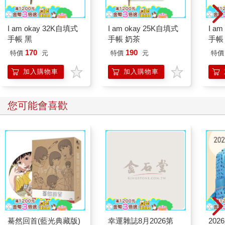
I am okay 32K自填式
I am okay 25K自填式
I a
手帳 黑
手帳 奶茶
手帳
170
190
特價
元
特價
元
特價
加入購物車
加入購物車
您可能會喜歡
驀然回首(藍光典藏版)
幸運雜誌8月2026第
20