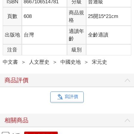
ISBN
8667106514781
分級
普通級
商品規
頁數
608
25開15*21cm
格
適讀年
出版地
台灣
全齡適讀
齡
注音
級別
中文書
＞
人文歷史
＞
中國史地
＞
宋元史
商品評價
寫評價
相關商品