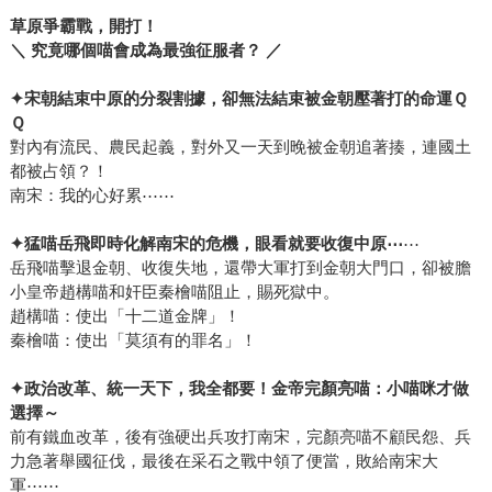
草原爭霸戰，開打！
＼ 究竟哪個喵會成為最強征服者？ ／
✦
宋朝結束中原的分裂割據，卻無法結束被金朝壓著打的命運Ｑ
Ｑ
對內有流民、農民起義，對外又一天到晚被金朝追著揍，連國土
都被占領？！
南宋：我的心好累⋯⋯
✦
猛喵岳飛即時化解南宋的危機，眼看就要收復中原
⋯
⋯
岳飛喵擊退金朝、收復失地，還帶大軍打到金朝大門口，卻被膽
小皇帝趙構喵和奸臣秦檜喵阻止，賜死獄中。
趙構喵：使出「十二道金牌」！
秦檜喵：使出「莫須有的罪名」！
✦
政治改革、統一天下，我全都要！金帝完顏亮喵：小喵咪才做
選擇～
前有鐵血改革，後有強硬出兵攻打南宋，完顏亮喵不顧民怨、兵
力急著舉國征伐，最後在采石之戰中領了便當，敗給南宋大
軍⋯⋯