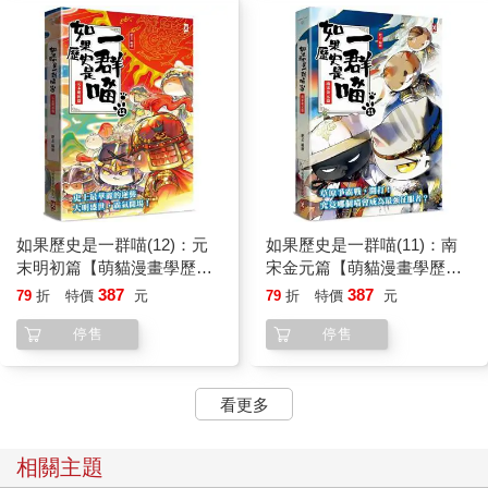
如果歷史是一群喵(12)：元
如果歷史是一群喵(11)：南
末明初篇【萌貓漫畫學歷
宋金元篇【萌貓漫畫學歷
史】
史】
387
387
79
折
特價
元
79
折
特價
元
停售
停售
看更多
相關主題