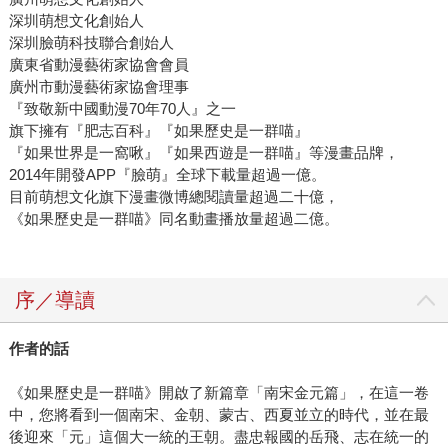
深圳萌想文化創始人
深圳臉萌科技聯合創始人
廣東省動漫藝術家協會會員
廣州市動漫藝術家協會理事
『致敬新中國動漫70年70人』之一
旗下擁有『肥志百科』『如果歷史是一群喵』
『如果世界是一窩啾』『如果西遊是一群喵』等漫畫品牌，
2014年開發APP『臉萌』全球下載量超過一億。
目前萌想文化旗下漫畫微博總閱讀量超過二十億，
《如果歷史是一群喵》同名動畫播放量超過二億。
序／導讀
作者的話
《如果歷史是一群喵》開啟了新篇章「南宋金元篇」，在這一卷
中，您將看到一個南宋、金朝、蒙古、西夏並立的時代，並在最
後迎來「元」這個大一統的王朝。盡忠報國的岳飛、志在統一的