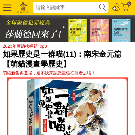
0
2023年度總榜暢銷Top8
如果歷史是一群喵(11)：南宋金元篇
【萌貓漫畫學歷史】
萌貓新集再登場，還不快來認識最強征服者之喵！