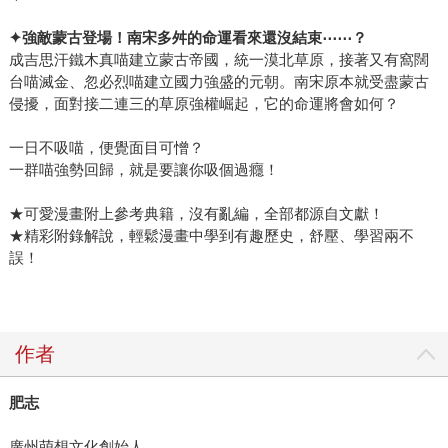
✦
強敵蒙古登場！南宋多舛的命運看來還沒結束
⋯⋯
？
成吉思汗鐵木真喵建立蒙古帝國，統一漠北草原，接著又有窩闊
台喵滅金、忽必烈喵建立國力強盛的元朝。南宋原本就受盡蒙古
侵擾，面對接二連三的草原強權崛起，它的命運將會如何？
一日不吸喵，便覺面目可憎？
一群喵強勢回歸，就是要讓你吸個過癮！
★可愛漫畫附上參考典籍，沒有亂編，全部都源自文獻！
★精彩附錄解說，輕鬆漫畫中學到有趣歷史，舒壓、學習兩不
誤！
作者
肥志
廣州萌想文化創始人