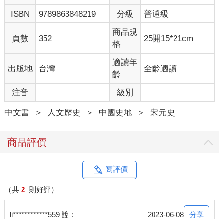
ISBN
9789863848219
分級
普通級
商品規
頁數
352
25開15*21cm
格
適讀年
出版地
台灣
全齡適讀
齡
注音
級別
中文書
＞
人文歷史
＞
中國史地
＞
宋元史
商品評價
寫評價
（共
2
則好評）
分享
li************559 說：
2023-06-08