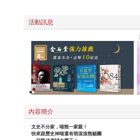
活動訊息
【父親節禮物展】5折起，滿888送88點金幣
內容簡介
文史不分家，喵熊一家親！
快來跟歷史神喵還有萌滾滾熊貓團