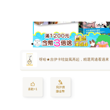
呀哈★吉伊卡哇旋風再起，精選周邊看過來
寫評價
喜歡+1
賺金幣