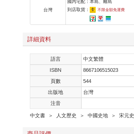
國內宅配：本島、離島
到店取貨：
台灣
不限金額免運費
詳細資料
語言
中文繁體
ISBN
8667106515023
頁數
544
出版地
台灣
注音
中文書
＞
人文歷史
＞
中國史地
＞
宋元
商品評價