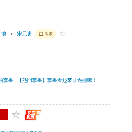
上限
史地
＞
宋元史
追蹤
?
的套書
【熱門套書】套書看起來才過癮哪！