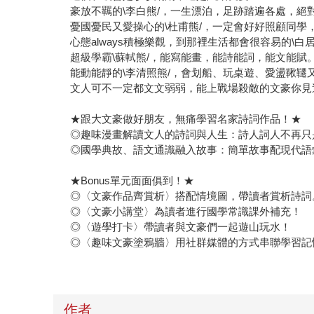
豪放不羈的\李白熊/，一生漂泊，足跡踏遍各處，絕
憂國憂民又愛操心的\杜甫熊/，一定會好好照顧同學
心態always積極樂觀，到那裡生活都會很容易的\
超級學霸\蘇軾熊/，能寫能畫，能詩能詞，能文能賦
能動能靜的\李清照熊/，會划船、玩桌遊、愛盪鞦
文人可不一定都文文弱弱，能上戰場殺敵的文豪你見
★跟大文豪做好朋友，無痛學習名家詩詞作品！★
◎趣味漫畫解讀文人的詩詞與人生：詩人詞人不再只
◎國學典故、語文通識融入故事：簡單故事配現代語彙
★Bonus單元面面俱到！★
◎〈文豪作品齊賞析〉搭配情境圖，帶讀者賞析詩詞
◎〈文豪小講堂〉為讀者進行國學常識課外補充！
◎〈遊學打卡〉帶讀者與文豪們一起遊山玩水！
◎〈趣味文豪塗鴉牆〉用社群媒體的方式串聯學習記
作者