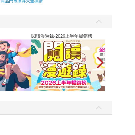
市商品
門市庫存
大量採購
飛吧，鴻！：母