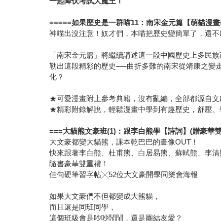
一起降伏考試大魔王！
=====
如果歷史是一群喵11：南宋金元篇【萌貓漫畫學
神喵出沒注意！奴才們，本喵把歷史變簡單了，還不
「南宋金元篇」將繼續講述這一段中國歷史上多民族
勒出這段精彩的歷史──曲折多難的南宋從靖康之變
化？
★可愛漫畫附上參考典籍，沒有亂編，全部都源自文
★精彩附錄解說，輕鬆漫畫中學到有趣歷史，舒壓、
===
大貓熊文豪班(1)：跟李白熊學【詩詞】(贈豪華雙
大文豪都變大貓熊，課本乾巴巴的畫像OUT！
快來跟著李白熊、杜甫熊、白居易熊、蘇軾熊、李清
隨書豪華雙重禮！
佳句硬筆習字帖╳52位大文豪開學同樂會海報
如果大文豪們不但都變成大熊貓，
而且還是同班同學，
這個班級會是吵吵鬧鬧，還是團結友愛？