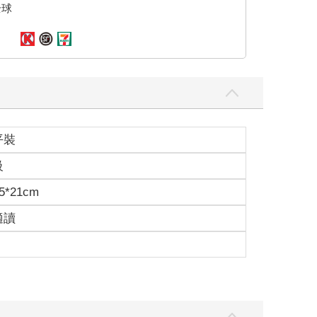
全球
平裝
級
5*21cm
適讀