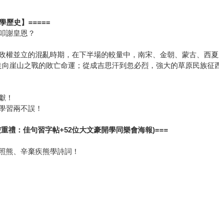
歷史】=====
叩謝皇恩？
政權並立的混亂時期，在下半場的較量中，南宋、金朝、蒙古、西夏
走向崖山之戰的敗亡命運；從成吉思汗到忽必烈，強大的草原民族征
獻！
學習兩不誤！
重禮：佳句習字帖+52位大文豪開學同樂會海報)===
照熊、辛棄疾熊學詩詞！