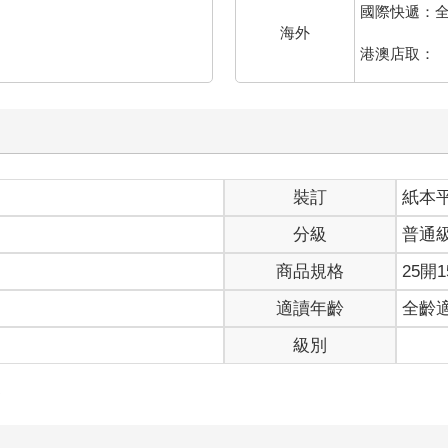
國際快遞：
海外
港澳店取：
裝訂
紙本
分級
普通
商品規格
25開1
適讀年齡
全齡
級別
史