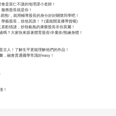
對會是當仁不讓的地理課小老師！
，服務股長就是你！
白居易熊/，就用輔導股長的身分好好關懷同學吧！
。學藝股長，捨他其誰！？(還能開直播帶貨喔)
韆又喜歡猜謎，炒熱氣氛的康樂股長非你莫屬！
過嗎？大家快來跟著體育股長\辛棄疾/熊練身體！
是古人！了解生平更能理解他們的作品！
，融會貫通國學常識好easy！
。
憶！