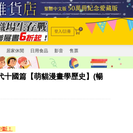
0
登入/註冊
電
居家休閒
日用食品
影音
售票
五代十國篇【萌貓漫畫學歷史】(暢
中斷！