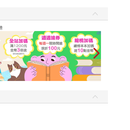
飛吧，鴻！：母