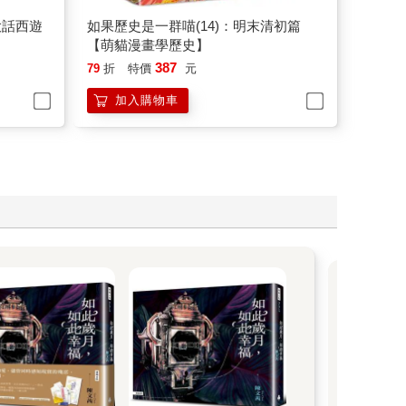
大話西遊
如果歷史是一群喵(14)：明末清初篇
【萌貓漫畫學歷史】
387
79
折
特價
元
加入購物車
2