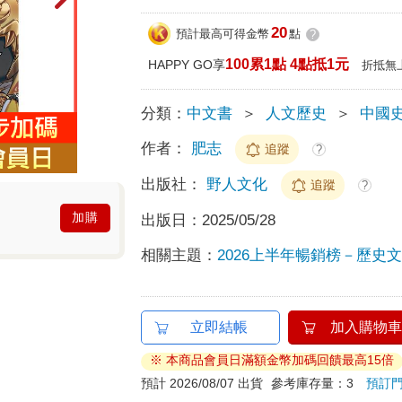
20
預計最高可得金幣
點
?
100累1點 4點抵1元
HAPPY GO享
折抵無
分類：
中文書
＞
人文歷史
＞
中國
作者：
肥志
追蹤
?
出版社：
野人文化
追蹤
?
加購
出版日：
2025/05/28
相關主題：
2026上半年暢銷榜－歷史文化
立即結帳
加入購物車
※ 本商品會員日滿額金幣加碼回饋最高15倍
預計 2026/08/07 出貨
參考庫存量：3
預訂