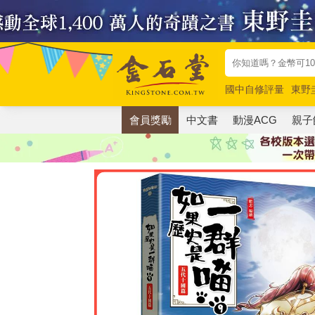
國中自修評量
東野
唯紅花綻放
奧德賽
會員獎勵
中文書
動漫ACG
親子