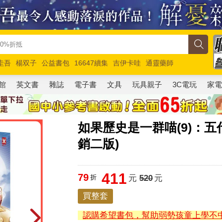
圭吾
楊双子
公益書包
16647續集
吉伊卡哇
通靈藥師
路邊攤新作
馬斯克
玩具總動員5
超慢跑
館
英文書
雜誌
電子書
文具
玩具親子
3C電玩
家
如果歷史是一群喵(9)：
銷二版)
411
79
折
元
520
元
買整套
認購希望書包，幫助弱勢孩童上學不