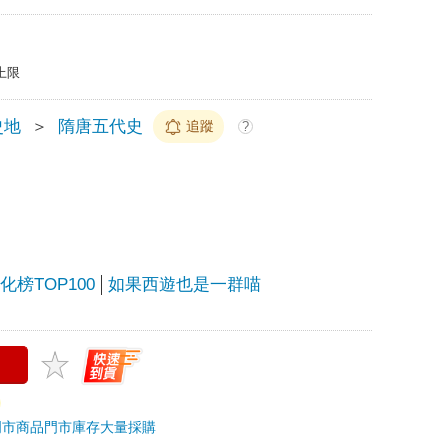
上限
史地
＞
隋唐五代史
追蹤
?
榜TOP100
如果西遊也是一群喵
門市商品
門市庫存
大量採購