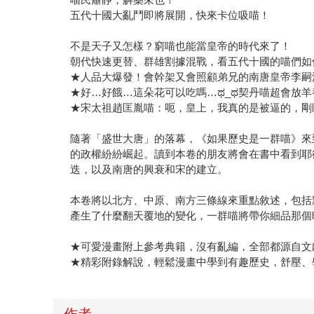
五代十國大亂鬥即將展開，快來卡位吸喵！
不是天子又怎樣？窮喵也能當皇帝的時代來了！
朝代快速更替、群雄割據混戰，看五代十國的喵們如
★人品大爆發！會幹架又會照顧弟兄的南唐皇帝李嗣
★好…好餓…這朵花可以吃嗎…ಥ_ಥ契丹喵超會放
★宋太祖趙匡胤喵：呃，皇上，我真的是被逼的，剛
隨著「盛世大唐」的落幕，《如果歷史是一群喵》來
的政權紛紛崛起。讀到本卷的朋友將會在書中看到耶
迭，以及南唐的興衰和宋的建立。
本卷將以北方、中原、南方三條線來重點敘述，包括
產生了什麼翻天覆地的變化，一群喵將帶你細品那個
★可愛漫畫附上參考典籍，沒有亂編，全部都源自文
★精彩附錄解說，輕鬆漫畫中學到有趣歷史，舒壓、
作者