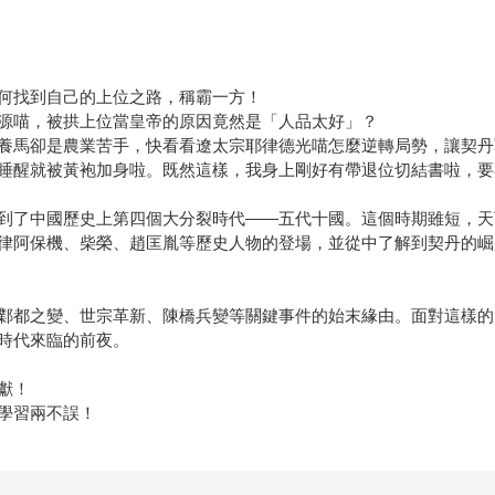
何找到自己的上位之路，稱霸一方！
源喵，被拱上位當皇帝的原因竟然是「人品太好」？
羊養馬卻是農業苦手，快看看遼太宗耶律德光喵怎麼逆轉局勢，讓契
睡醒就被黃袍加身啦。既然這樣，我身上剛好有帶退位切結書啦，要
到了中國歷史上第四個大分裂時代——五代十國。這個時期雖短，天
律阿保機、柴榮、趙匡胤等歷史人物的登場，並從中了解到契丹的崛
鄴都之變、世宗革新、陳橋兵變等關鍵事件的始末緣由。面對這樣的
時代來臨的前夜。
獻！
學習兩不誤！