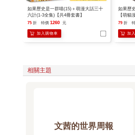
如果歷史是一群喵(15)＋萌漫大話三十
如果歷史
六計(1-3全集)【共4冊套書】
【萌貓
1260
75
折
特價
元
79
折
加入購物車
加
相關主題
文茜的世界周報