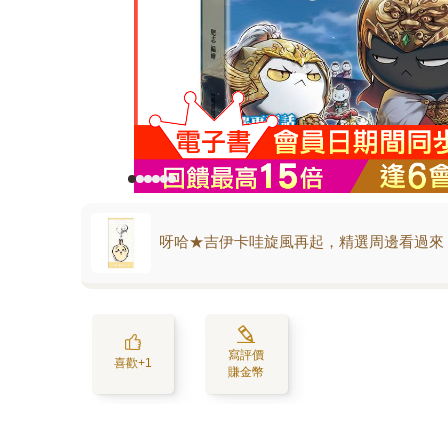
呀哈★吉伊卡哇旋風再起，精選周邊看過來
寫評價
喜歡+1
賺金幣