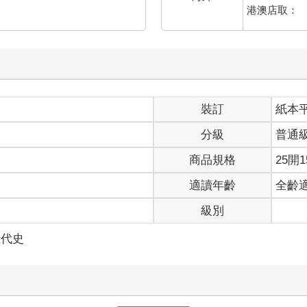
港澳店取：
裝訂
紙本
分級
普通
商品規格
25開1
適讀年齡
全齡
級別
五代史