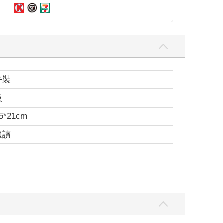
平裝
級
5*21cm
適讀