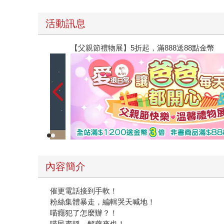
活動訊息
【父親節禮物展】5折起，滿888送88點金幣
內容簡介
催更電話接到手軟！
粉絲集體暴走，編輯哭天喊地！
喵癮犯了怎麼辦？！
喵民肅靜，解藥來也！