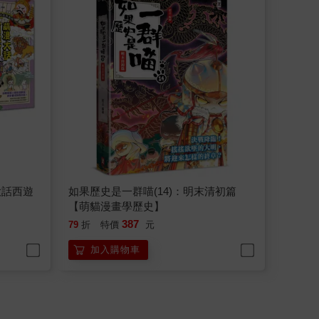
大話西遊
如果歷史是一群喵(14)：明末清初篇
【萌貓漫畫學歷史】
387
79
折
特價
元
加入購物車