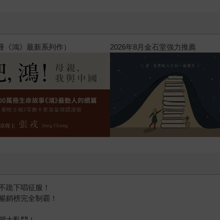
閱讀漫遊錄-2026上半年暢銷榜
不跪下唱征服！
*暢銷榜完全制霸！
開大亂鬥！