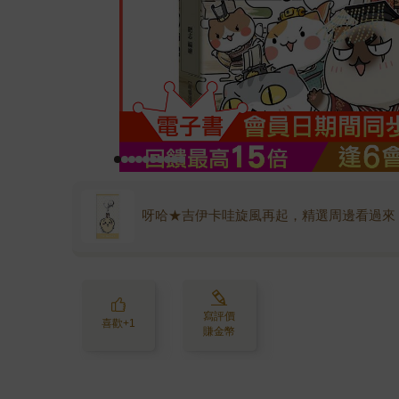
呀哈★吉伊卡哇旋風再起，精選周邊看過來
寫評價
喜歡+1
賺金幣