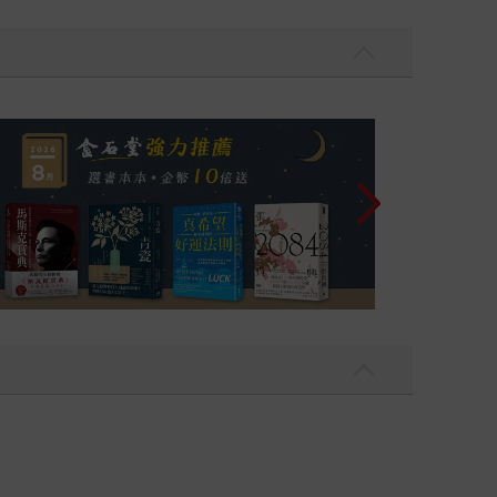
飛吧，鴻！：母