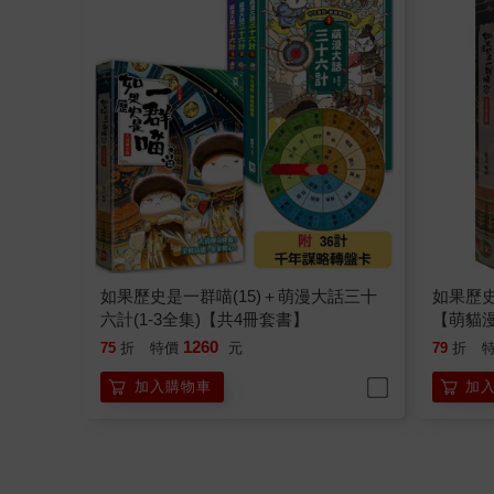
如果歷史是一群喵(15)＋萌漫大話三十
如果歷史
六計(1-3全集)【共4冊套書】
【萌貓
1260
75
折
特價
元
79
折
加入購物車
加