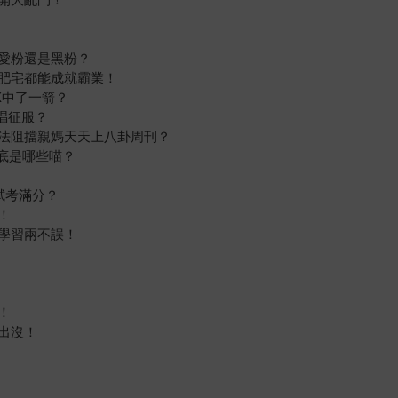
愛粉還是黑粉？
肥宅都能成就霸業！
X中了一箭？
唱征服？
法阻擋親媽天天上八卦周刊？
到底是哪些喵？
試考滿分？
！
學習兩不誤！
！
出沒！