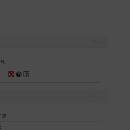
全球
平裝
級