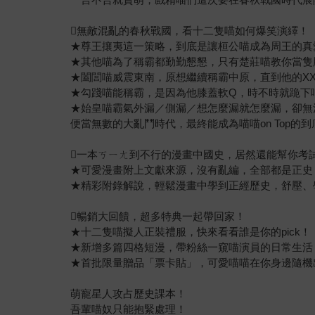
無敵混亂的春秋戰國，看十二隻喵如何爆笑演繹！
★尊王攘夷這一策略，到底是讓桓公喵成為周王的真
★其他喵為了稱霸都勤勤懇懇，只有楚莊喵教你當隻
★闔閭喵威震東南，原想繼續稱霸中原，直到他的X
★勾踐喵能稱霸，是因為他膝蓋軟Q，時不時就跪下
★始皇喵霸氣外漏／側漏／想怎麼漏就怎麼漏，卻無
便當無數的大亂鬥時代，最終能成為喵喵on Top的
一本ㄎㄧㄤ到不行的漫畫中國史，居然還能幫你考
★可愛漫畫附上文獻來源，沒有亂編，全部都是正史
★精彩附錄解說，輕鬆漫畫中學到正經歷史，舒壓、
暢銷大回饋，超多特典一起帶回家！
★十二隻喵擬人正裝禮服，快來看看誰是你的pick！
★新增多篇四格短漫，帶粉絲一窺喵演員的日常生活
★首批限量贈品「票卡貼」，可愛喵喵在你身邊隨機
萌寵星人攻占歷史課本！
吾輩喵奴只能抱緊處理！