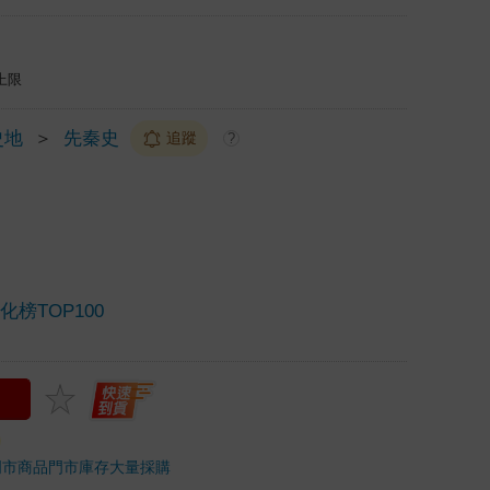
上限
史地
＞
先秦史
追蹤
?
榜TOP100
門市商品
門市庫存
大量採購