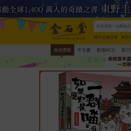
國中自修評量
東野
唯紅花綻放
奧德賽
會員獎勵
中文書
動漫ACG
親子