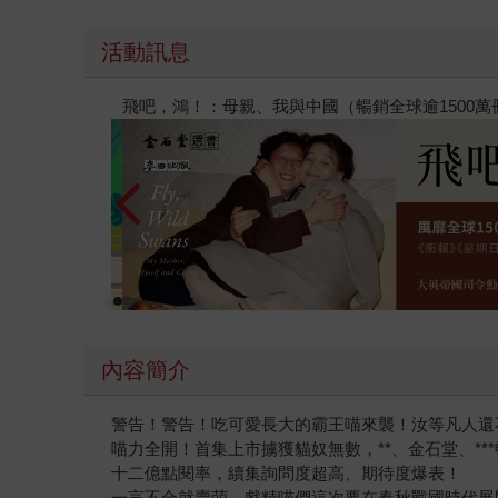
活動訊息
【父親節禮物展】5折起，滿888送88點金幣
內容簡介
警告！警告！吃可愛長大的霸王喵來襲！汝等凡人還
喵力全開！首集上市擄獲貓奴無數，**、金石堂、**
十二億點閱率，續集詢問度超高、期待度爆表！
一言不合就賣萌，戲精喵們這次要在春秋戰國時代展