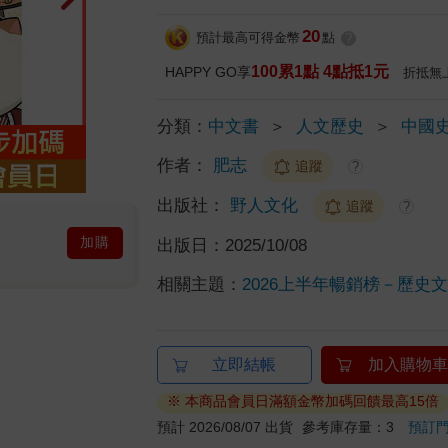
20
預計最高可得金幣
點
?
100累1點 4點抵1元
HAPPY GO享
折抵無
分類：
中文書
＞
人文歷史
＞
中國
作者：
肥志
追蹤
?
出版社：
野人文化
追蹤
?
加購
出版日：
2025/10/08
相關主題：
2026上半年暢銷榜－歷史文化
立即結帳
加入購物車
※ 本商品會員日滿額金幣加碼回饋最高15倍
預計 2026/08/07 出貨
參考庫存量：3
預訂