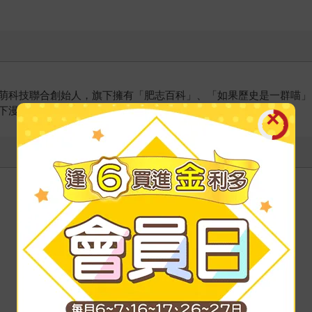
萌科技聯合創始人，旗下擁有「肥志百科」、「如果歷史是一群喵」、
旗下漫畫微博總閱讀量超過七億。