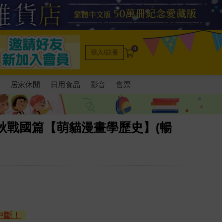
0
登入/註冊
電
居家休閒
日用食品
影音
售票
春秋戰國篇【萌貓漫畫學歷史】(暢
中斷！