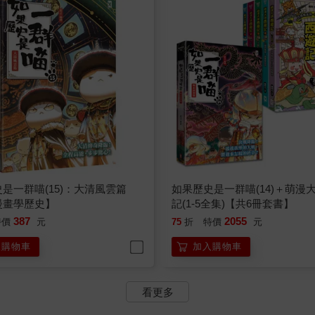
是一群喵(15)：大清風雲篇
如果歷史是一群喵(14)＋萌漫
漫畫學歷史】
記(1-5全集)【共6冊套書】
387
2055
特價
元
75
折
特價
元
入購物車
加入購物車
看更多