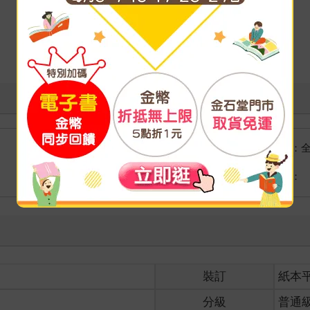
國際快遞：
海外
港澳店取：
裝訂
紙本
分級
普通