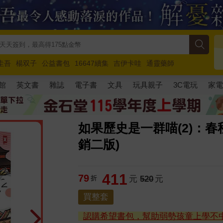
圭吾
楊双子
公益書包
16647續集
吉伊卡哇
通靈藥師
路邊攤新作
馬斯克
玩具總動員5
超慢跑
館
英文書
雜誌
電子書
文具
玩具親子
3C電玩
家
如果歷史是一群喵(2)：
銷二版)
411
79
折
元
520
元
買整套
認購希望書包，幫助弱勢孩童上學不