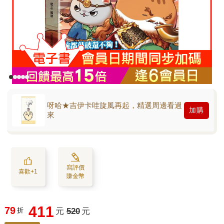
呀哈★吉伊卡哇旋風再起，精選周邊看過
加購
來
寫評價
喜歡+1
賺金幣
411
79
折
元
520
元