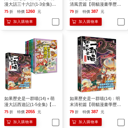
漫大話三十六計(1-3全集)
清風雲篇【萌貓漫畫學歷
【共4冊套書】
史】
1260
387
75
折
特價
元
79
折
特價
元
加入購物車
加入購物車
如果歷史是一群喵(14)＋萌
如果歷史是一群喵(14)：明
漫大話西遊記(1-5全集)【共6
末清初篇【萌貓漫畫學歷
冊套書】
史】
2055
387
75
折
特價
元
79
折
特價
元
加入購物車
加入購物車