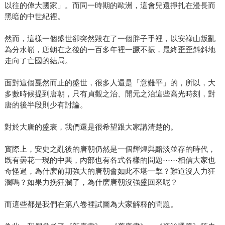
以往的偉大國家」。而同一時期的歐洲，這會兒還掙扎在漫長而
黑暗的中世紀裡。
然而，這樣一個盛世卻突然毀在了一個胖子手裡，以安祿山叛亂
為分水嶺，唐朝在之後的一百多年裡一蹶不振，最終歪歪斜斜地
走向了亡國的結局。
面對這個戛然而止的盛世，很多人還是「意難平」的，所以，大
多數時候提到唐朝，只有貞觀之治、開元之治這些高光時刻，對
唐的後半段則少有討論。
對於大唐的盛衰，我們還是很希望跟大家講清楚的。
實際上，安史之亂後的唐朝仍然是一個輝煌與黯淡並存的時代，
既有曇花一現的中興，內部也有各式各樣的問題⋯⋯相信大家也
奇怪過，為什麽前期強大的唐朝會如此不堪一擊？難道沒人力狂
瀾嗎？如果力挽狂瀾了，為什麽唐朝沒強盛回來呢？
而這些都是我們在第八卷裡試圖為大家解釋的問題。