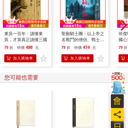
東吳一百年：讀懂東
聖殿騎士團：以上帝之
班傑
吳，才算真正讀懂三國
名戰鬥的僧侶、戰士與
國心
銀行家
斯傳
498
474
79
折
特價
元
79
折
特價
元
79
折
加入購物車
加入購物車
您可能也需要
會
員
日