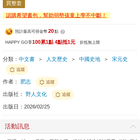
買整套
認購希望書包，幫助弱勢孩童上學不中斷！
20
預計最高可得金幣
點
?
100累1點 4點抵1元
HAPPY GO享
折抵無上限
分類：
中文書
＞
人文歷史
＞
中國史地
＞
宋元史
追蹤
作者：
肥志
追蹤
出版社：
野人文化
追蹤
出版日：
2026/02/25
活動訊息