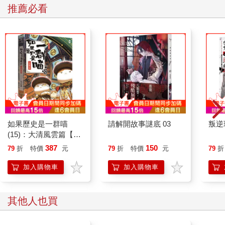
推薦必看
如果歷史是一群喵
請解開故事謎底 03
叛逆
(15)：大清風雲篇【萌
貓漫畫學歷史】
387
150
79
折
特價
元
79
折
特價
元
79
折
加入購物車
加入購物車
其他人也買