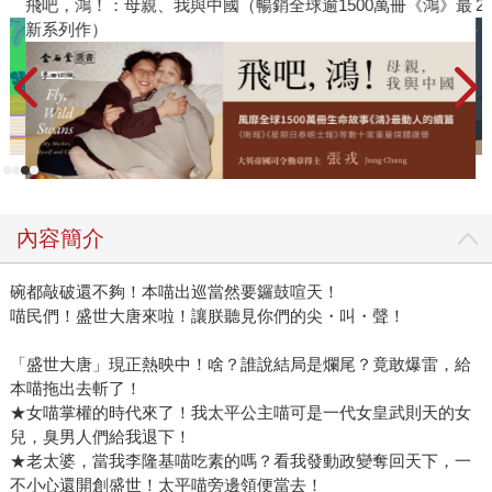
飛吧，鴻！：母親、我與中國（暢銷全球逾1500萬冊《鴻》最
2
新系列作）
內容簡介
碗都敲破還不夠！本喵出巡當然要鑼鼓喧天！
喵民們！盛世大唐來啦！讓朕聽見你們的尖・叫・聲！
「盛世大唐」現正熱映中！啥？誰說結局是爛尾？竟敢爆雷，給
本喵拖出去斬了！
★女喵掌權的時代來了！我太平公主喵可是一代女皇武則天的女
兒，臭男人們給我退下！
★老太婆，當我李隆基喵吃素的嗎？看我發動政變奪回天下，一
不小心還開創盛世！太平喵旁邊領便當去！