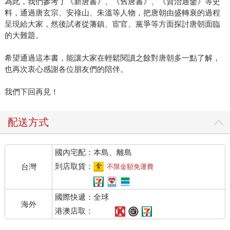
為此，我們參考了《新唐書》、《舊唐書》、《資治通鑒》等史
料，通過唐玄宗、安祿山、朱溫等人物，把唐朝由盛轉衰的過程
呈現給大家，然後試者從藩鎮、宦官、黨爭等方面探討唐朝面臨
的大難題。
希望通過這本書，能讓大家在輕鬆閱讀之餘對唐朝多一點了解，
也再次衷心感謝各位朋友們的陪伴。
我們下回再見！
配送方式
國內宅配：本島、離島
到店取貨：
台灣
不限金額免運費
國際快遞：全球
海外
港澳店取：