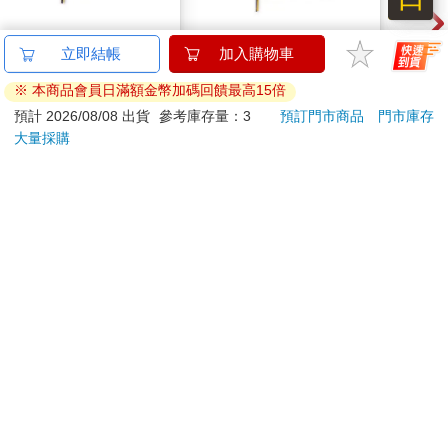
I am okay 32K自填式
I am okay 25K自填式
I a
立即結帳
加入購物車
手帳 奶茶
手帳 黑
手帳
※ 本商品會員日滿額金幣加碼回饋最高15倍
170
190
特價
元
特價
元
特價
預計 2026/08/08 出貨
參考庫存量：3
預訂門市商品
門市庫存
大量採購
加入購物車
加入購物車
您可能會喜歡
55－90吋大型通用壁
日本ROHTO樂敦-
【KI