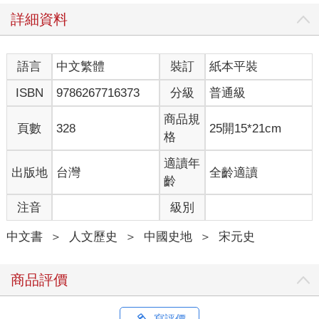
詳細資料
語言
中文繁體
裝訂
紙本平裝
ISBN
9786267716373
分級
普通級
商品規
頁數
328
25開15*21cm
格
適讀年
出版地
台灣
全齡適讀
齡
注音
級別
中文書
＞
人文歷史
＞
中國史地
＞
宋元史
商品評價
寫評價