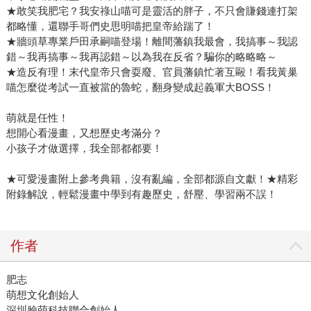
★敢笑我肥宅？我安祿山喵可是靈活的胖子，不只會賺錢連打架
都略懂，還聯手哥們史思明喵把皇帝給踹了！
★牆頭草專業戶田承嗣喵登場！離間藩鎮我最會，我搞事～我認
錯～我再搞事～我再認錯～以為我在反省？騙你的略略略～
★造反有理！末代皇帝只會耍廢、官員藩鎮忙著互毆！看我黃巢
喵怎麼從考試一直被當的魯蛇，翻身變成起義軍大BOSS！
萌就是任性！
想開心看漫畫，又想歷史考滿分？
小孩子才做選擇，我全部都都要！
★可愛漫畫附上參考典籍，沒有亂編，全部都源自文獻！★精彩
附錄解說，輕鬆漫畫中學到有趣歷史，舒壓、學習兩不誤！
作者
肥志
萌想文化創始人
深圳臉萌科技聯合創始人