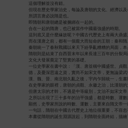
這個理解並沒有錯。
但現在歷史學家治史，每論及唐朝的文化、經濟以及
所謂言唐必說隋是也。
即隋朝和唐朝總是被捆綁在一起的。
合在一起的隋唐，也已被當作中國最強盛的時期。
這到底又是什麼緣故呢？中國古代歷史上有兩大鼎盛
而在漢唐之前，都有一個龐大而短命的王朝：秦和隋
秦朝統一了春秋戰國以來天下紛爭亂糟糟的局面，本
隋朝則是結束了自西晉末年以來長達三百年的分裂局
文化大發展奠定了堅實的基礎。
一位史學家在書中說：「漢、唐並稱中國盛世。貞觀
德，及憂深思遠之資，實尚不如宋文帝，更無論梁武
漢、魏、晉、南北朝久亂之後，宇內乍歸統一，生書
在史學家的眼裡，唐朝的貞觀、永徽之治，比漢朝的
但唐太宗的才幹，不過是中等級別，文治不如宋文帝
之所以出現了三十多年的治平強盛，都是時數、運數
顯然，史學家所說的時數、運數，主要來自隋文帝一
一句話，隋朝在中國古代歷史上地位很重要，不容忽
本書從隋朝的誕生淵源說起，到隋朝全面終結，描繪