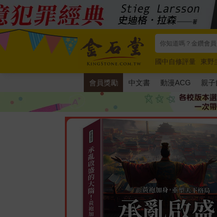
國中自修評量
東野
唯紅花綻放
奧德賽
會員獎勵
中文書
動漫ACG
親子