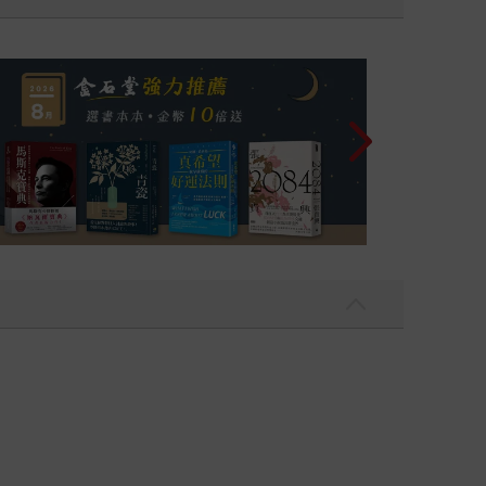
飛吧，鴻！：母