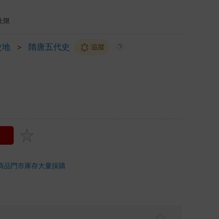
上限
史地
＞
隋唐五代史
追蹤
?
商品
門市庫存
大量採購