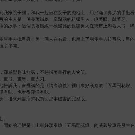
到我家院子裡，和我一起坐在院子的泥地上，用沾滿了鼻涕的手翻看
弓的主人是一個長著鐵線一樣鬍鬚的粗獷男人，瞪著眼、齜著牙。
懂的故事：這個長著鐵線一樣鬍鬚的粗獷男人在街市上舉著大弓，嘴
兩隻手去拽弓身；另一個人在右邊，也用上了兩隻手去拉弓弦，弓的
拉了半開。
，卻感覺趣味無窮，不時指著畫裡的人物笑。
、畫弓、畫馬、畫大刀。
地告訴我，書裡講的是《隋唐演義》裡山東好漢秦瓊「五馬鬧花燈」
津有味，也看得津津有味。
寞，後來到書店幫我買回那本破書的完整版。
朝。
一開始的理解是：山東好漢秦瓊「五馬鬧花燈」的演義故事是發生在