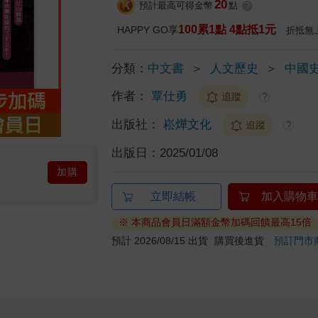
20
預計最高可得金幣
點
?
100累1點 4點抵1元
HAPPY GO享
折抵無
分類：
中文書
＞
人文歷史
＞
中國
作者：
覃仕勇
追蹤
?
出版社：
崧燁文化
追蹤
?
出版日：
2025/01/08
加購
立即結帳
加入購物車
※ 本商品會員日滿額金幣加碼回饋最高15倍
預計 2026/08/15 出貨
購買後進貨
預訂門市