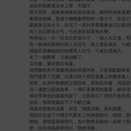
朋友和我都還沒有上學，不識字。
那天黃昏，他拖著兩條長長的鼻涕，樂呵呵地拿著書
畫風很粗獷，接連十幾幅畫裡都有一張大弓，這張大
圍繞著這張大弓，出現了一系列單看圖畫就可以看得
有人去試那張大弓，弓的形狀卻毫無改變。
有兩個人一左一右去拉那張大弓，一個人在左邊，用
有一個身材魁梧的男人去拉弓，臉上青筋暴起，弓被
鬍鬚長著像鐵線的粗獷男人拉弓，弓被拉成滿月。
來了一個將軍，弓被崩斷了。
這些畫，畫得實在有趣。
我們雖然弄不懂畫裡講的具體內容，只是胡亂翻著看
我們還拿了瓦礫、石塊在院子裡照著書上的畫來畫人
後來，在高中教書的父親回來，看到這本書，他認真
我一邊聽父親講故事，一邊盯著書裡的畫看，聽得津
朋友帶著他的破書回家了，父親看出了我的不捨和落
從此，我和漫畫結下了不解之緣。
我最先收集的漫畫，就是「隋唐演義」系列漫畫。
我因此知道了中國古代歷史上有兩個朝代：隋朝、唐
隋朝、唐朝是兩個朝代，為什麼會合稱在一起呢？我
麼，這段演義故事就叫「隋唐演義」。