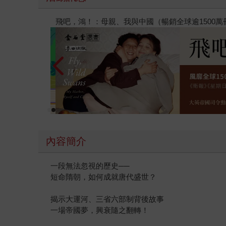
【父親節禮物展】5折起，滿888送88點金幣
內容簡介
一段無法忽視的歷史──
短命隋朝，如何成就唐代盛世？
揭示大運河、三省六部制背後故事
一場帝國夢，興衰隨之翻轉！