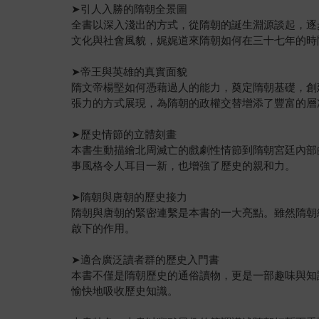
➤引人入勝的隋朝全景圖
全書以深入淺出的方式，從隋朝的誕生淵源談起，逐
文化與社會風貌，娓娓道來隋朝如何在三十七年的時
➤帝王與英雄的真實面貌
隋文帝楊堅如何憑藉過人的能力，奠定隋朝基礎，創
張力的方式展現，為隋朝的政權交替增添了豐富的層
➤歷史情節的立體刻畫
本書生動描繪北周滅亡的戲劇性情節到隋朝宮廷內部
事風格令人耳目一新，也增強了歷史的親和力。
➤隋朝與唐朝的歷史接力
隋朝與唐朝的緊密連繫是本書的一大亮點。雖然隋朝
啟下的作用。
➤適合廣泛讀者群的歷史入門書
本書不僅是隋朝歷史的通俗讀物，更是一部趣味與知
愉快地吸收歷史知識。