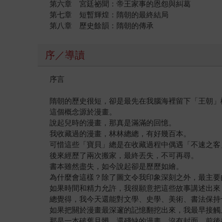
第六章 宮廷祕聞：帝王家事的恩怨與糾葛
第七章 短暫輝煌：隋朝的最終結局
第八章 歷史餘韻：隋朝的傳承
序／導讀
序言
隋朝的歷史很短，卻是最先在我腦海裡留下「王朝」
這個概念源於漫畫。
說起兒時的漫畫，那真是滿滿的回憶。
我收藏過的漫畫，林林總總，有好幾百本。
可惜這些「寶貝」總是在收藏過程中偶遇「不速之客
後來經歷了兩次搬家，最終丟失，不可再尋。
書本雖然盡失，如今說起卻是歷歷如繪。
為什麼會這樣？除了圖文令我印象深刻之外，最主要
如果時間和精力允許，我很願意把這些故事講述出來
總覺得，我今天還能對文學、史學、美術、書法保持
如果把關於漫畫最深邃的記憶翻挖出來，我最早接觸
那是一本破舊且髒，還殘缺的漫畫，沒有封面，前後