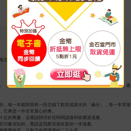
概念的朝代。
」，或被借去或被偷走，書本不斷流失；甚至在我出外求學以後，書
的，每一本都與我有一段交織了歡笑或淚水的「緣分」，每一本背後
，它將是一件非常賞心的事。
十足的興趣，這應該歸功於兒時閱讀過和收藏過漫畫。
且印象深刻的，應該是我鄰居朋友家的一本漫畫。
都嚴重缺頁，只剩下中間薄薄的二三十頁。