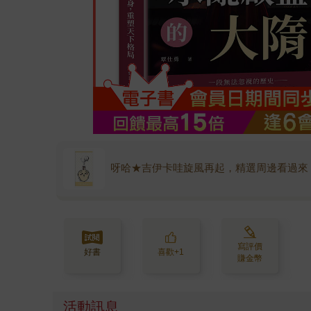
呀哈★吉伊卡哇旋風再起，精選周邊看過來
寫評價
好書
喜歡+1
賺金幣
活動訊息