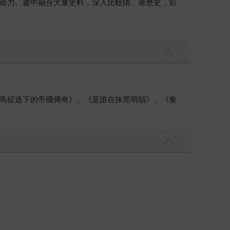
命力。書中融合大量史料，深入比較隋、唐歷史，彰
馬征途下的帝國傳奇》、《是誰在抹黑明朝》、《奏