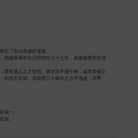
奠定了長治鼎盛的基礎。
、隋煬帝兩帝在位時間共三十七年，為後來唐宋的漢
，實有過人之才智也。唐太宗不過中材，論其恭儉之
，則尤不足道。其能致三十餘年之治平強盛：承季
於統一。
忽視。