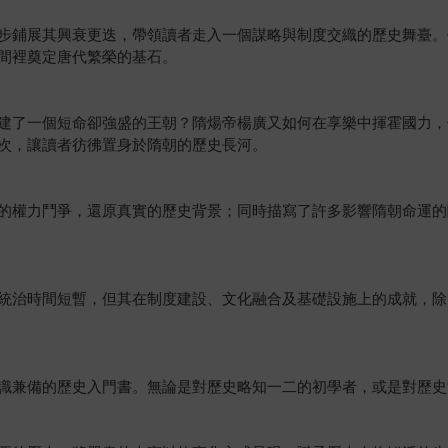
步鋪展其興衰更迭，帶領讀者走入一個謀略與制度交織的歷史舞臺。
間裡奠定唐代繁榮的基石。
建了一個短命卻強盛的王朝？隋煬帝楊廣又如何在享樂中揮霍國力，
次，讓讀者彷彿置身於隋朝的歷史長河。
的權力鬥爭，還原真實的歷史背景；同時描寫了許多影響隋朝命運的
統治時間短暫，但其在制度建設、文化融合及基礎設施上的成就，除
識兼備的歷史入門書。無論是對歷史略知一二的初學者，或是對歷史