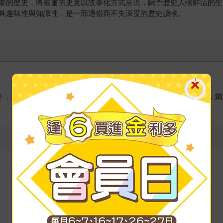
要的歷史，將嚴肅的史實以故事化方式呈現，賦予歷史人物鮮活的生
具趣味性與知識性，是一部通俗而不失深度的歷史讀物。
》、《炎漢崛起！帝國興衰的無情博弈》、《風雲黃沙下的大元，鐵