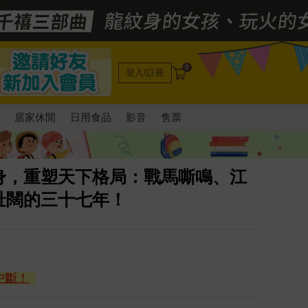
0
登入/註冊
電
居家休閒
日用食品
影音
售票
身，重塑天下格局：戰馬嘶鳴、江
壯闊的三十七年！
中斷！