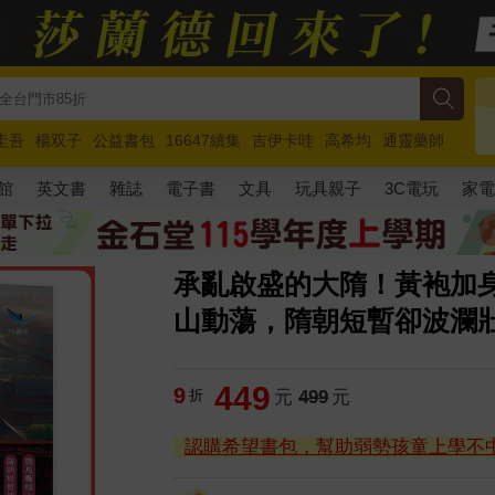
圭吾
楊双子
公益書包
16647續集
吉伊卡哇
高希均
通靈藥師
路邊攤新作
馬斯克
玩具總動員5
超慢跑
館
英文書
雜誌
電子書
文具
玩具親子
3C電玩
家
承亂啟盛的大隋！黃袍加
山動蕩，隋朝短暫卻波瀾
449
9
折
元
499
元
認購希望書包，幫助弱勢孩童上學不