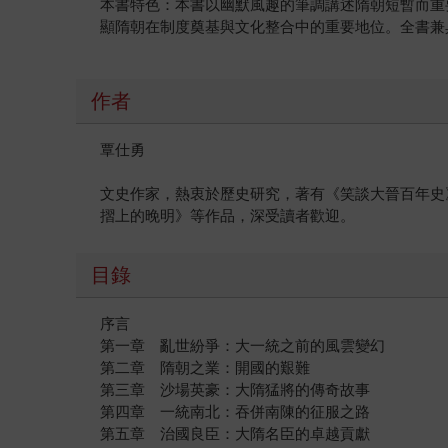
本書特色：本書以幽默風趣的筆調講述隋朝短暫而重
顯隋朝在制度奠基與文化整合中的重要地位。全書兼
作者
覃仕勇
文史作家，熱衷於歷史研究，著有《笑談大晉百年史
摺上的晚明》等作品，深受讀者歡迎。
目錄
序言
第一章 亂世紛爭：大一統之前的風雲變幻
第二章 隋朝之業：開國的艱難
第三章 沙場英豪：大隋猛將的傳奇故事
第四章 一統南北：吞併南陳的征服之路
第五章 治國良臣：大隋名臣的卓越貢獻