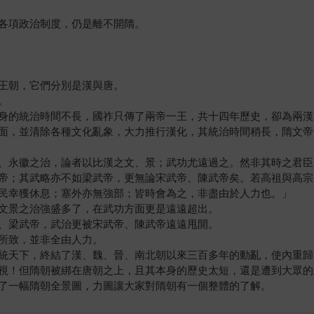
各項政治制度，仍是離不開隋。
王朝，它們分別是漢與唐。
。
身的統治時間不長，國祚只傳了兩帝一王，共十四年歷史，卻為兩漢
面，並清除各種文化亂象，大力推行漢化，其統治時間稍長，隋文帝
、永徽之治，論者以比漢之文、景；武功尤遠過之。然非其時之君臣
帝；其武略亦不如梁武帝，更無論宋武帝、陳武帝矣。若高祖與高宗
民幸獲休息；塞外亦無強部；皆時會為之，非盡由於人力也。」
文景之治強盛多了，在武功方面更是遠遠超出。
、梁武帝，武治更被宋武帝、陳武帝遠遠甩開。
所致，並非全由人力。
統天下，終結了漢、魏、晉、南北朝以來三百多年的動亂，使內重歸
視！但隋朝被綁在唐朝之上，且其本身的歷史太短，還是遭到大眾的
了一幅隋朝全景圖，力圖讓大家對隋朝有一個整體的了解。