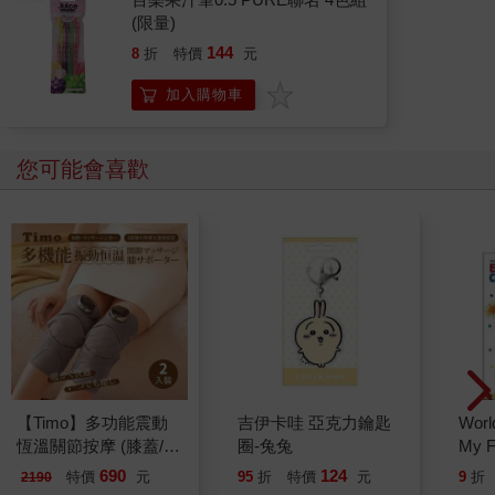
(限量)
144
8
折
特價
元
加入購物車
您可能會喜歡
【Timo】多功能震動
吉伊卡哇 亞克力鑰匙
World
恆溫關節按摩 (膝蓋/
圈-兔兔
My F
肩/手肘通用) 無線充電
Book
690
124
特價
元
95
折
特價
元
9
折
2190
加熱護膝 智能震動護