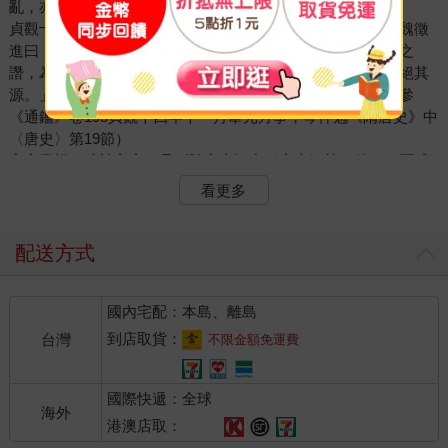
亂，亦宦官所造成者。
貞觀十一年頃屢遣閹宦充外使，妄有言奏，事發，太宗怒。魏徵
進曰：「閹豎雖微，狎近左右，時有言語，輕而易信，浸潤之
譖，為患特深，今日之明，必無此慮，為子孫教，不可不杜絕其
源。」太宗即詔自今以後，充使宜停。（《政要》卷五。並參
《通鑑》卷195貞觀十四年十一月韋元方事；岑仲勉《隋唐史》中
〈唐史〉第19節）
宦官攬權，釀於玄宗（見《隋唐史》中〈唐史〉第19節），而成
熟於肅、代、德。開、天之際，宦官幾若無所不能，直開前古未
看更多
有之奇局。尤甚者監軍持權，節度反出其下（高仙芝征勃律，與
邊令誠同行）。後來情況愈變愈壞，「戍卒不隸於守臣，守臣不
總於元帥，至有一城之將，一旅之兵，各降中使監臨，皆承制詔
配送方式
委任」；（《宣公集》卷18）例如河東帥嚴綬，貞元、元和間在
鎮九年，軍政補署，一出監軍李輔光之手。又如淮西之役，諸道
國內宅配：本島、離島
皆有中使監陣，進退不由主將，勝輒先使獻捷，不利又陵挫百
端，苟非裴度奏請完全罷去，恐無成功之望。
到店取貨：
台灣
不限金額免運費
肅宗時，李輔國以扈從靈武功，還京後拜殿中監，兼閑、五坊
（鵰、鶻、鷹、雞、狗為五坊）、宮院、營田、栽接總監、隴右
國際快遞：全球
群牧、京畿鑄錢、長春宮等使；凡有刑獄，必詣取決，隨意處
海外
分，皆稱制敕。於是譖死建寧王倓（至德二年），矯詔移上皇
港澳店取：
（玄宗）於西內（上元元年），殺張后及越、兗二王（寶應元