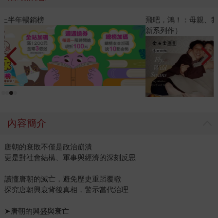
飛吧，鴻！：母親、我與中國（暢銷全球逾1500萬冊《鴻》最
新系列作）
內容簡介
唐朝的衰敗不僅是政治崩潰
更是對社會結構、軍事與經濟的深刻反思
讀懂唐朝的滅亡，避免歷史重蹈覆轍
探究唐朝興衰背後真相，警示當代治理
➤唐朝的興盛與衰亡