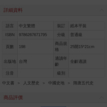
年），以閹宦而官司空、中書令，瀆穢朝綱甚矣。究其橫行之
詳細資料
由，實為專掌禁兵所致。
寵任宦官，同為漢、唐之弊政；漢以宦官典中書，是政權歸之
（漢初禁衛有南、北軍，蓋因方位而得名，與宦官無涉），唐以
語言
中文繁體
裝訂
紙本平裝
宦官典禁兵，則兵權歸之，前者易制而後者難圖。代宗身受輔國
之逼，不能明正其罪而出以賊殺，既賊殺矣，猶復多方掩飾，追
ISBN
9786267671795
分級
普通級
贈太傅，彼輩小人何懼而不作惡耶？程元振雖有翼戴功，然懲前
毖後，假不再令專制禁兵，何至吐蕃入犯，諸道坐視，倉惶幸
商品規
頁數
198
25開15*21cm
陝，府庫蕩空（廣德元年）。去一輔國，復養一元振，去一元
格
振，復養一朝恩，宦官之害，遂根深蒂固、牢不可拔，故謂唐亡
猶如自殺，可也。
適讀年
出版地
台灣
全齡適讀
魚朝恩初以觀軍容使蒞九節度之師，卒致滏水（乾元二年）、邙
齡
山（上元二年）之敗，宜若有所戒矣。及又令朝恩統神策軍（本
注音
級別
臨洮西之軍，祿山反後，衛伯玉率之赴陝）駐陝；只因陝州迎駕
功 ，代宗回鑾後，遂超擢為天下觀軍容宣慰處置使，朝恩於是率
中文書
＞
人文歷史
＞
中國史地
＞
隋唐五代史
神策軍歸禁中，自充將領，且收管好畤、麟游、普潤、興平、武
功、扶風、天興諸縣，勢力益盛。
唐代十六衛（左右衛及驍騎、武、威、領軍、金吾、監門、千牛
商品評價
等七衛，後七衛亦分左右，故共成十六），本以府兵為基本隊
伍，府兵制漸壞，自須別謀補充；如高宗龍朔二年置左右羽林