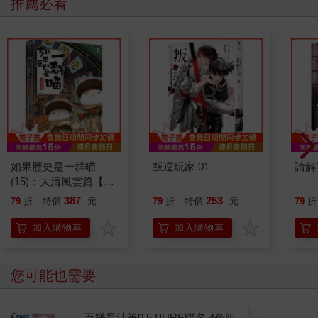
推薦必看
如果歷史是一群喵
叛逆玩家 01
請解
(15)：大清風雲篇【萌
貓漫畫學歷史】
387
253
79
折
特價
元
79
折
特價
元
79
折
加入購物車
加入購物車
您可能也需要
百樂果汁筆0.5 PURE聯名 4色組