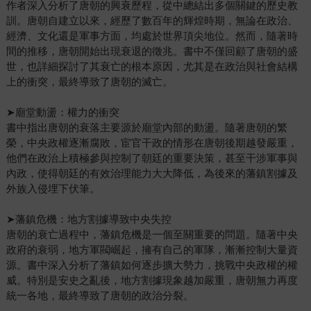
作者深入分析了唐朝的興衰歷程，從中總結出多個關鍵的歷史教
訓。唐朝自建立以來，經歷了數百年的輝煌時期，無論在政治、
經濟、文化還是軍事方面，均處於世界頂尖地位。然而，隨著時
間的推移，唐朝開始出現衰退的徵兆。書中不僅回顧了唐朝的盛
世，也詳細探討了其衰亡的根本原因，尤其是在政治與社會結構
上的衝突，最終導致了唐朝的滅亡。
➤廟堂動盪：權力的衝突
書中指出唐朝的衰落主要源於廟堂內部的動盪。隨著唐朝的繁
榮，中央政權逐漸腐敗，宦官干政的情形在唐朝後期越發嚴重，
他們在政治上積極參與控制了朝廷的重要決策，甚至干涉軍事與
內政，使得朝廷的有效治理能力大大降低，為後來的藩鎮割據及
外族入侵埋下伏筆。
➤藩鎮危機：地方割據導致中央失控
唐朝的衰亡過程中，藩鎮危機是一個至關重要的問題。隨著中央
政府的衰弱，地方軍閥崛起，擁有自己的軍隊，漸漸控制大量資
源。書中深入分析了藩鎮如何逐步擴大勢力，挑戰中央政權的權
威。特別是安史之亂後，地方割據現象越加嚴重，唐朝無力再度
統一各地，最終導致了唐朝的政治分裂。