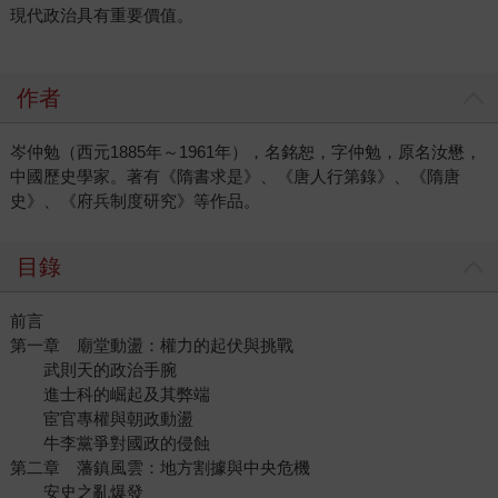
現代政治具有重要價值。
作者
岑仲勉（西元1885年～1961年），名銘恕，字仲勉，原名汝懋，
中國歷史學家。著有《隋書求是》、《唐人行第錄》、《隋唐
史》、《府兵制度研究》等作品。
目錄
前言
第一章 廟堂動盪：權力的起伏與挑戰
武則天的政治手腕
進士科的崛起及其弊端
宦官專權與朝政動盪
牛李黨爭對國政的侵蝕
第二章 藩鎮風雲：地方割據與中央危機
安史之亂爆發