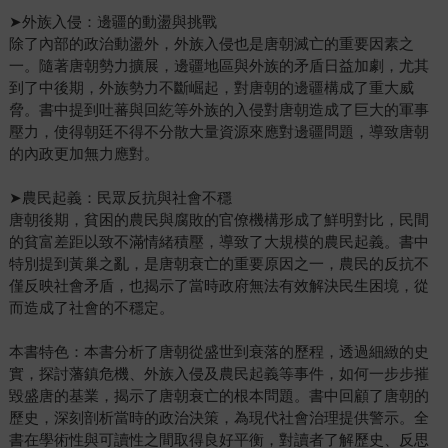
➤外族入侵：邊疆的動盪與挑戰
除了內部的政治動盪外，外族入侵也是唐朝滅亡的重要因素之
一。隨著唐朝勢力擴展，邊疆地區與外族的矛盾日益加劇，尤其
到了中後期，外族勢力不斷崛起，對唐朝的邊疆構成了重大威
脅。書中提到吐蕃與回紇等外族的入侵對唐朝造成了巨大的軍事
壓力，使得朝廷不得不分散大量資源來應對邊疆問題，導致唐朝
的內政更加無力應對。
➤農民起義：民眾反抗與社會不穩
唐朝後期，貧困的農民與腐敗的官僚機構形成了鮮明對比，民間
的貧富差距以致不滿情緒積壓，導致了大規模的農民起義。書中
特別提到黃巢之亂，是唐朝衰亡的重要原因之一，農民的反抗不
僅反映社會矛盾，也揭示了當時政府無法有效解決民生困境，從
而造成了社會的不穩定。
本書特色：本書分析了唐朝從盛世到衰落的歷程，透過細緻的史
實，探討藩鎮危機、外族入侵及農民起義等事件，如何一步步摧
毀盛唐的基業，揭示了唐朝衰亡的根本問題。書中回顧了唐朝的
歷史，深刻剖析當時的政治決策，為現代社會治理提供警示。全
書在學術性與可讀性之間取得良好平衡，對讀者了解歷史、反思