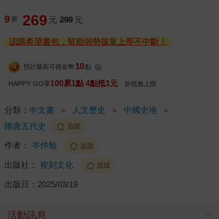
269
9
折
元
299
元
認購希望書包，幫助弱勢孩童上學不中斷！
10
預計最高可得金幣
點
?
100累1點 4點抵1元
HAPPY GO享
折抵無上限
分類：
中文書
＞
人文歷史
＞
中國史地
＞
隋唐五代史
追蹤
作者：
岑仲勉
追蹤
出版社：
複刻文化
追蹤
出版日：
2025/03/19
活動訊息