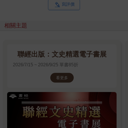
軍，玄宗開元二十七年擴置左右龍武軍（用唐隆功臣子弟充
寫評價
之），肅宗至德二載置左右神武軍（因羽林軍減耗、寇難未息之
故。《新唐書．兵志》稱：祿山反，天子西駕，禁軍從者才千
人），仍不失為因時制宜之策，可議者，後來都付諸閹豎之手
相關主題
耳。羽林等軍統稱北衙六軍，與原有十六衛對峙，故稱十六衛為
南衙；因此又常稱宦官所領之兵為北衙。柳伉嘗劾元振，兼及朝
恩，請悉出內使隸諸州，持神策兵付大臣；及朝恩既誅（大曆五
年），內官不復典兵，其權本可以日削。難料涇卒潰變（建中四
聯經出版：文史精選電子書展
年），德宗恨禁軍本不集，僅得竇文場、霍仙鳴諸宦者從行，遂
將左右神策，悉委諸竇、霍，特立護軍中尉兩員，而不悟其過在
2026/7/15 ~ 2026/9/25 單書85折
自己誤用白志貞，非外邊武臣之全不可恃。猜疑成性，飛蛾投
火，宜乎閹禍之卒不可紓矣。
看更多
尤無識者，唐廷之縱容宦寺，不徒付以兵，抑又聽其賄。代宗
時，內官使四方者求賂弗禁，某次，遣使賜妃族，所得頗少，代
宗滋不悅。又建中二年，振武監軍劉惠光貪婪，軍士共殺之。夫
內使恣意苞苴，為守令者苟不能敝屣一官，持正守法，勢必悉索
以應；內官既可貪，外官寧復廉潔自持，由是上行下效，重重剝
削，民被壓迫而生變，此必然之勢也。