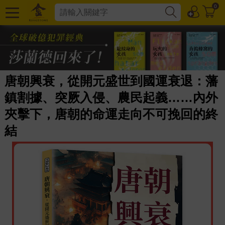
0
唐朝興衰，從開元盛世到國運衰退：藩
鎮割據、突厥入侵、農民起義……內外
夾擊下，唐朝的命運走向不可挽回的終
結