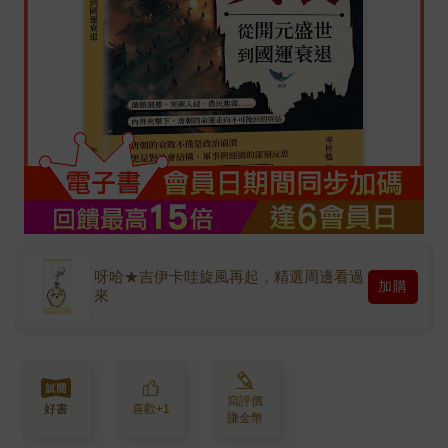
呀哈★吉伊卡哇旋風再起，精選周邊看過
加購
來
寫評價
好書
喜歡+1
賺金幣