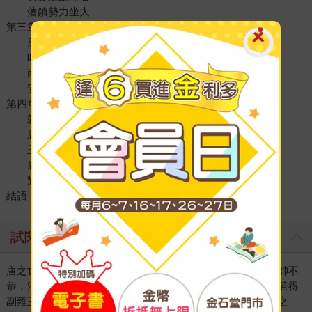
藩鎮勢力坐大
第三章 外族侵擾：邊疆的衝突與衝擊
唐朝國勢衰微—從對外政策轉變談起
吐蕃乘勢進犯河隴，攻陷安西、北庭
南詔崛起與唐朝的邊疆危機
安史之亂中的回紇
第四章 民變興起：百姓反抗與社會變革
剝削加劇，百姓困苦不堪
農民階層的壓迫與反抗之路
王仙芝領導農民起義
農民起義的巨大擴展
輝煌與衰落的交織
結語
試閱
唐之亡，或云由方鎮，或云由宦官，其實兩者兼有之。然藩帥不
恭，河北為烈，河北失於處置，懷恩之攜貳心實致之，懷恩若得
副雍王則適。又因程元振、魚朝恩阻子儀，推原禍始，方鎮之