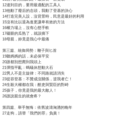
12達到目的，要用最適配的工具人
13他動了廢后的念頭，我動了登基的決心
14打造完美人設，沒背景時，民意是最好的利用
15沒有比以退為進更謙卑有效的方法
16權力場上，沒有心慈手軟
17礙眼的瓜熟了，就該摘下
18母親，妳竟是我心中最痛
第三篇、統御局勢：鞭子與匕首
19聽媽媽的話，未必保平安
20誰都別想爬到我頭上
21彈指平亂：螞蟻休想動大石
22男人不是主旋律：不同路就請消失
23從容登基：不贊成沒關係，逆我者亡！
24生殺大權都在我：酷吏與賢臣的對峙
25孩子，你竟是我的最大敵人！
26誰說親生的就會疼？
第四篇、舉手無悔：依舊波濤洶湧的晚年
27走狗，請替「我們的罪」負責！