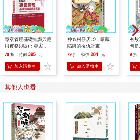
專案管理基礎知識與應
神奇柑仔店19：暗藏
有故
用實務(8版)：專案管
陷阱的復仇計畫
句是
理入門寶典
395
284
79
折
特價
元
79
折
特價
元
9
折
加入購物車
加入購物車
其他人也看