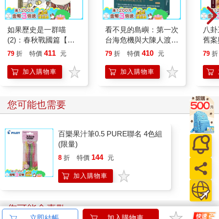
如果歷史是一群喵
看不見的島嶼：第一次
八卦
(2)：春秋戰國篇【萌
台海危機與大陳人渡海
舊案
貓漫畫學歷史】(暢銷
遷台紀事
黑、
411
410
79
折
特價
元
79
折
特價
元
79
折
二版)
演義
還分
加入購物車
加入購物車
您可能也需要
百樂果汁筆0.5 PURE聯名 4色組
(限量)
144
8
折
特價
元
加入購物車
您可能會喜歡
立即結帳
加入購物車