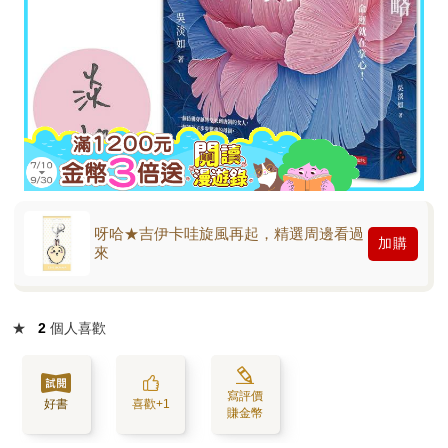
呀哈★吉伊卡哇旋風再起，精選周邊看過
加購
來
★
2
個人喜歡
寫評價
好書
喜歡+1
賺金幣