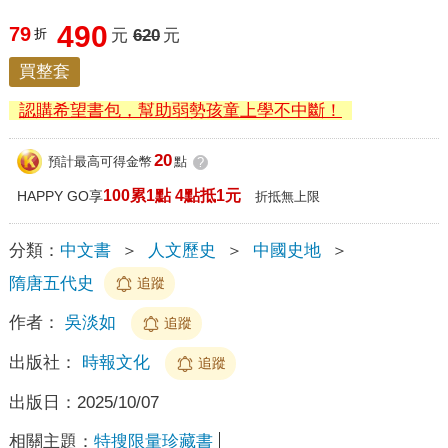
490
79
折
元
620
元
買整套
認購希望書包，幫助弱勢孩童上學不中斷！
20
預計最高可得金幣
點
?
100累1點 4點抵1元
HAPPY GO享
折抵無上限
分類：
中文書
＞
人文歷史
＞
中國史地
＞
隋唐五代史
追蹤
作者：
吳淡如
追蹤
出版社：
時報文化
追蹤
出版日：
2025/10/07
相關主題：
特搜限量珍藏書