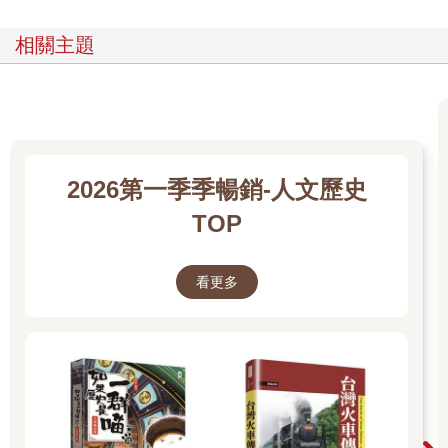
一切疑問都煙消雲散了。
作為身處最高也是最危險位置的皇帝，武則天不可能按照一個母
相關主題
親的立場和思維來做一個母親。在皇權中心的周圍，每一個親人
既可能是政治盟友，但更可能隨時會轉化成敵人。而且，越親的
親人，越容易成為下一個競爭最激烈的敵人。因此，廢黜和殺戮
自己的親人，也就成了這位母親必然的選擇。這是她進入權力中
心之初就學習到的政治生存法則。
早在幫助李治取得政治權力中心的過程中，武則天的權力法則心
2026第一季季暢銷-人文歷史
得就已進一步升級：必需要建立自己的政治集團，以對抗已經存
在的政治集團。這就解釋了為什麼武則天在統治期間翻手為雲覆
TOP
手為雨地建立和利用酷吏進行統治。通過廣泛而合法的告密機
制，武則天成功地將整個天下的人都陷入到人人自危的境地。而
看更多
在人人自危的普遍性恐慌中，武則天正好可以置身事外。她讓敵
對的雙方互相打擊，然後再根據需要對某一方進行打擊，從而樹
立了她英明的形象，從而保證了她的權力一直處於屹立不倒之
中。這是武則天選擇殘酷統治的內在邏輯。同樣也是這一邏輯，
卻催生了她的統治的另一面：她不拘一格啟用新人，在採取包括
科舉制在內的多種舉措的情況下，不同性格、不同品德、不同門
第的人得以進入權力階層。這麼做，也是為了稀釋和對抗關隴集
團所代表的既得利益集團。通過這種權力的分化和平衡，武則天