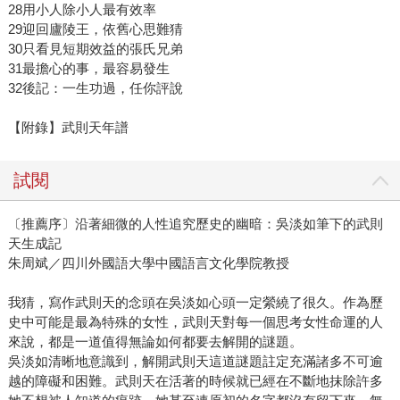
28用小人除小人最有效率
29迎回廬陵王，依舊心思難猜
30只看見短期效益的張氏兄弟
31最擔心的事，最容易發生
32後記：一生功過，任你評說
【附錄】武則天年譜
試閱
〔推薦序〕沿著細微的人性追究歷史的幽暗：吳淡如筆下的武則
天生成記
朱周斌／四川外國語大學中國語言文化學院教授
我猜，寫作武則天的念頭在吳淡如心頭一定縈繞了很久。作為歷
史中可能是最為特殊的女性，武則天對每一個思考女性命運的人
來說，都是一道值得無論如何都要去解開的謎題。
吳淡如清晰地意識到，解開武則天這道謎題註定充滿諸多不可逾
越的障礙和困難。武則天在活著的時候就已經在不斷地抹除許多