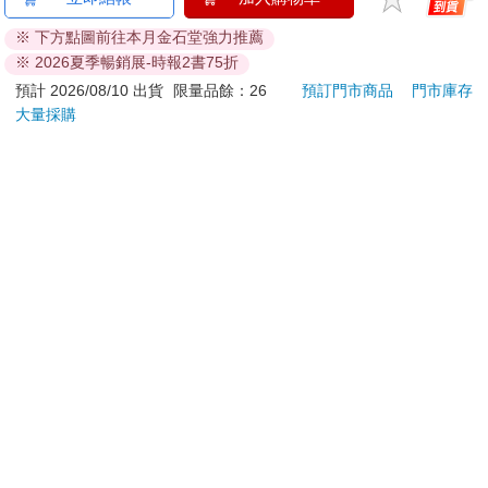
※ 下方點圖前往本月金石堂強力推薦
※ 2026夏季暢銷展-時報2書75折
預計 2026/08/10 出貨
限量品餘：26
預訂門市商品
門市庫存
大量採購
The Super Mario
《星星的觀測日誌》男
如夢
Galaxy Movie:
嘉賓小卡組
Peach`s Birthday
444
70
9
折
特價
元
特價
元
特價
Surprise: The Super
Mario Galaxy Movie
加入購物車
預購限定
Storybook
訂購/退換貨須知
加入金石堂 LINE 官方帳號『完成綁定』，隨時掌握出貨動
態：