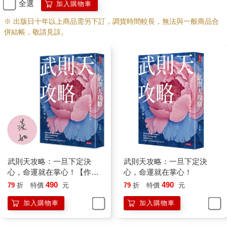
力遊戲的底牌。在她看來，武則天的恐懼、渴望與野心，隨著身
全選
加入購物車
處情境的變化而變化。她最初只是為了不至於在青燈之下度過一
※ 出版日十年以上商品需另下訂，調貨時間較長，無法與一般商品合
生，後來是為了不斷在權力的中心旁邊獲取一席之地，再到後
併結帳，敬請見諒。
來，就是為了自己獨自擁有那至高無上的權力本身。吳淡如並沒
有言明，一切歷史的悲劇與痛苦都來源於這一事實：皇權既是唯
一的權力也是所有的權力。這正是隱藏在中國歷史深處的權力遊
戲的底牌。
武則天當然不會這麼表述她的內心真實感受，但她的所作所為表
明她對這一歷史的底牌深諳在心。她一步步登上帝位，並非她人
生的最初目標，但卻是她的人生不可避免的唯一選擇。她每清除
一個敵人，這一權力遊戲的底牌就隨之清晰一分。她越往上走，
她就越別無選擇。即使到了她登上帝位之後，這一權力遊戲的底
牌並不一定就那麼毫無疑義地穩操在她手中。只要她活著一天，
這唯一的也是全部的權力就是在被無數雙眼睛覬覦著，就有被搶
走的可能。所以只要她活一天，她就要周旋、利用、殺戮一天。
武則天攻略：一旦下定決
武則天攻略：一旦下定決
吳淡如由此解釋了武周時代血腥的政治。武則天廢黜和殺戮自己
心，命運就在掌心！【作者
心，命運就在掌心！
的子孫，已經無法將她從一個母親的角度來加以評價。吳淡如不
親簽版】
490
490
79
折
特價
元
79
折
特價
元
時問道：「如果你有這樣一個母親……」如果你有這樣一個母
加入購物車
加入購物車
親，你一定覺得她殘酷無情，你只會不斷懷疑，她究竟是不是你
的母親。然而，你無法從「母親」的角度來得到答案。因為即使
她就是你的母親，但當你意識到你的母親也是你的皇帝的時候，