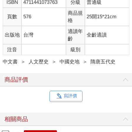
ISBN
4711441073763
分級
普通級
情境的武則天。正是這種雙重的張力構成了她的活動軌跡、行動
軌跡以及政治歷史軌跡。
商品規
頁數
576
25開15*21cm
吳淡如描述的武則天的人生，其開端不過是在權力的冷酷中努力
格
存活下來的卑微個體。但是隨著她自保的成功，她進入到了李治
的權力中心。李治繼承皇位具有很大的偶然性，同時也是李世民
適讀年
出版地
台灣
全齡適讀
被迫發動玄武門之變奪得天下的某種歷史必然延續。李世民害怕
齡
自己與兄弟之間那種你死我活的悲劇在下一代重演，最終選擇了
注音
級別
被他稱為「仁懦」的第三子李治，以圖李氏子孫的安全與和諧。
然而李世民無法改變的是皇權要求有一個絕對中心的結構。李治
中文書
＞
人文歷史
＞
中國史地
＞
隋唐五代史
作為一個弱勢君主，勢必不斷地要求從權臣也是他的舅舅長孫無
忌所代表的既得利益集團那裡獲得原本屬於自己的權力。
吳淡如敏銳而又精采絕倫地分析了李治從一個弱勢皇帝逐漸成長
商品評價
為一個竭力掌握權力的成年皇帝的心理過程：他需要自己的親
信，但是他更需要一個精神安慰的空間。比李治年長幾歲的武則
天巧妙地讓自己扮演了這一雙重的角色。她既是李治的政治參
寫評價
謀，又是他善解人意的知心姐姐般的妻子。這真是一個幽微但卻
至關重要的發現。歷史巨大的車輪起始於幾乎難以察覺的細枝末
節。
相關商品
吳淡如將歷史的宏大故事，融匯在對人性體貼入微的把握之中。
通過人性這把永恆的鑰匙，她慢慢探索到了消失在歷史深處的權