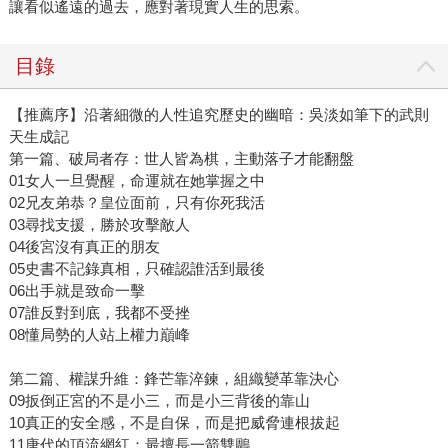
讓看似遙遠的過去，應對著現實人生的思索。
目錄
【推薦序】沿著細微的人性追究歷史的幽暗：吳淡如筆下的武則
天生成記
第一篇、破局者存：世人皆為棋，主動落子才能翻盤
01女人一旦覺醒，命運就在她掌握之中
02兄友弟恭？皇位面前，只有你死我活
03尋找支援，勝於攻擊敵人
04後宮沒有真正的朋友
05史書不記錄真相，只確認誰活到最後
06出手就是致命一擊
07誰反對到底，我都不受挫
08懂局勢的人站上權力巔峰
第二篇、權謀升維：鋒芒靠淬鍊，組織變革靠決心
09扳倒正宮的不是小三，而是小三背後的靠山
10真正的安全感，不是自保，而是把威脅連根拔起
11唐代的頂流網紅：最擅長一箭雙鵰