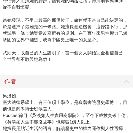
許任何人阻擋她的腳步，儘管她的崛起之路，佈滿荊棘與血腥，
從不自我懷疑。
當她發現，不坐上最高的那個位子，命運就不是自己能決定的，
於是選擇了最難走的一條路。她擅長創造機會；這條路不行，那
就試另一條；她樂意改寫所有的規則。在千百年來男性權力已然
鞏固的世界中翻盤，成為中國史上唯一的女皇帝。
武則天，以自己的人生說明了：當一個女人開始完全相信自己，
全世界都不敢與她為敵！
作者
吳淡如
臺大法律系學士、有三個碩士學位，是嶽麓書院歷史學博士，目
前也是商學博士班候選人。
Podcast節目《吳淡如人生實用商學院》，至今下載數突破十億；
《吳淡如人生不能沒故事》也突破1億人以上。
她擅長用貼近生活的語言，解讀歷史中的權力運作與人性選擇，