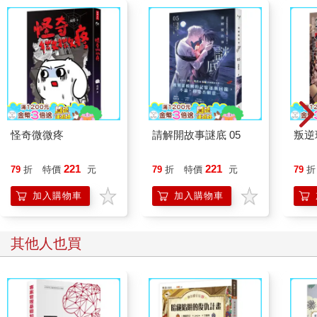
怪奇微微疼
請解開故事謎底 05
叛逆
221
221
79
折
特價
元
79
折
特價
元
79
折
加入購物車
加入購物車
其他人也買