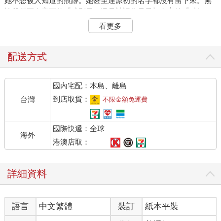
她不想被人知道的痕跡。她甚至連原初的名字都沒有留下來。無
論我們正在寫下的「武則天」還是被認為是最初名字的「武媚
娘」，其實都不是她來自於父母的原初名字。然而，這一原初名
看更多
字的缺失，可能正是武則天自己想要的結果。她顯然不希望她被
人窺探到她許多隱蔽的生活。吳淡如意識到歷史不可能是復原
的，史料的增刪和修飾在武則天活著的時候即已開始。所以她放
配送方式
棄了書寫一個客觀存在的武則天的可能，轉而用人情人理的邏
輯，去重構歷史內在的軌跡和線索。沿著細微的人性，去探究宏
國內宅配：本島、離島
大歷史背後所深藏的幽暗，正是吳淡如揭開武則天這道巨大謎團
的鑰匙。
到店取貨：
台灣
不限金額免運費
基於這一點，吳淡如並沒有把武則天作為一個現代女性先驅的典
範來看待。相反，吳淡如將武則天看成是一個在男性權力世界中
國際快遞：全球
按照男性的權力法則去塑造自我和歷史的人。她是她的時代中不
海外
斷生長出來的一個個體，同時也是那個時代本身結出的一個必然
港澳店取：
的果實。從後一個角度看，武則天是按照某種不以包括她自己在
內的任何人的意志為轉移，一步一步地生成的。
詳細資料
因此，吳淡如沒有將武則天看成是某種一以貫之的人格。她避免
了簡單的道德審判。道德可以審判作為母親、作為一個個體的武
則天，但無法審判作為歷史和政治人物的武則天。吳淡如要做
語言
中文繁體
裝訂
紙本平裝
的，是在歷史的邏輯中去把握個體邏輯中的武則天。武則天是作
為她自己的武則天，更是把自己放到歷史環境中去應付各種不同