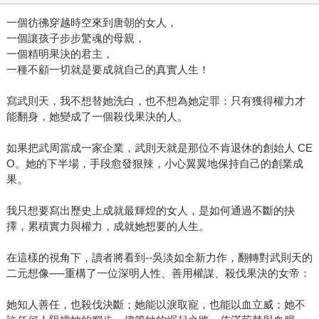
一個彷彿穿越時空來到唐朝的女人，
一個讓孩子步步驚魂的母親，
一個精明果決的君主，
一種不顧一切就是要成就自己的真實人生！
寫武則天，我不想替她洗白，也不想為她定罪：只有獲得權力才
能翻身，她變成了一個殺伐果決的人。
如果把武周當成一家企業，武則天就是那位不肯退休的創始人 CE
O。她的下半場，手段愈發狠辣，小心翼翼地保持自己的創業成
果。
我只想要寫出歷史上成就最輝煌的女人，是如何通過不斷的抉
擇，累積實力與權力，成就她想要的人生。
在這樣的視角下，讀者將看到--吳淡如全新力作，翻轉對武則天的
二元想像──重構了一位深明人性、善用權謀、殺伐果決的女帝：
她知人善任，也殺伐決斷；她能以淚取寵，也能以血立威；她不