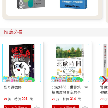
推薦必看
怪奇微微疼
北歐時間：世界第一幸
腎臟
福國度教會我的事
40
就告
221
314
79
折
特價
元
79
折
特價
元
79
折
加入購物車
加入購物車