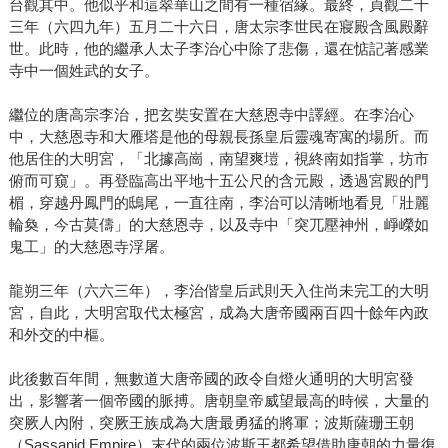
台觀其中。他似乎和這翠華山之間有一種宿緣。最終，貞觀二十
三年（六四九年）五月二十六日，唐太宗李世民在寢殿含風殿辭
世。此時，他的繼承人太子李治心中除了悲傷，還在惦記著感業
寺中一個姓武的女子。
繼位的唐高宗李治，把玄奘安置在大慈恩寺中譯經。在李治心
中，大慈恩寺和大雁塔是他的母親長孫皇后靈魂寄寓的場所。而
他居住的大明宮，「北據高崗，南望爽塏，視終南如指掌，坊市
俯而可窺」。再登臨高出平地十五公尺的含元殿，透過宮殿的門
楣，穿越丹鳳門的鴟尾，一直往南，李治可以清晰地看見「壯麗
輪奐，今古莫儔」的大慈恩寺，以及寺中「突兀壓神州，崢嶸如
鬼工」的大慈恩寺浮屠。
龍朔三年（六六三年），李治偕皇后武則天入住尚未完工的大明
宮，自此，大明宮取代太極宮，成為大唐帝國兩百四十餘年內政
和外交的中樞。
此後數百年間，無數道大唐帝國的政令自燈火通明的大明宮發
出，影響著一個帝國的脈搏。唐朝皇帝威望最高的時候，大量的
突厥人內附，突厥王族成為大唐最勇猛的將軍；波斯薩珊王朝
（Sassanid Empire）末代的兩位波斯王都希望借助唐朝的力量復