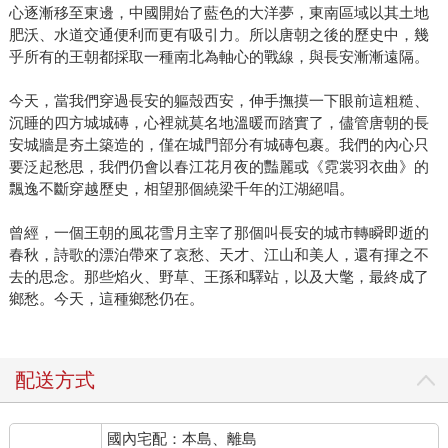
心逐漸移至東邊，中國開始了藍色的大洋夢，東南區域以其土地
肥沃、水道交通便利而更有吸引力。所以唐朝之後的歷史中，幾
乎所有的王朝都採取一種南北為軸心的戰線，與長安漸漸遠隔。
今天，當我們穿過長安的軀殼西安，伸手撫摸一下眼前這粗糙、
沉睡的四方城城磚，心裡就莫名地溫暖而踏實了，儘管唐朝的長
安城牆是夯土築造的，僅在城門部分有城磚包裹。我們的內心只
要泛起愁思，我們仍會以春江花月夜的豔麗或《霓裳羽衣曲》的
飄逸不斷穿越歷史，相望那個繞梁千年的江湖絕唱。
曾經，一個王朝的風花雪月主宰了那個叫長安的城市轉瞬即逝的
春秋，詩歌的漂泊帶來了哀愁、天才、江山和美人，還有揮之不
去的思念。那些焰火、野草、王孫和驛站，以及大氅，最終成了
鄉愁。今天，這種鄉愁仍在。
配送方式
國內宅配：本島、離島