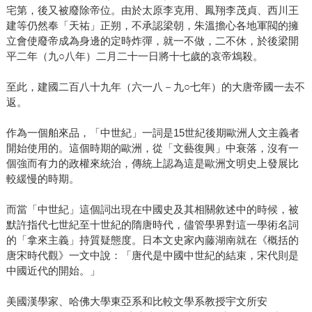
宅第，後又被廢除帝位。由於太原李克用、鳳翔李茂貞、西川王
建等仍然奉「天祐」正朔，不承認梁朝，朱溫擔心各地軍閥的擁
立會使廢帝成為身邊的定時炸彈，就一不做，二不休，於後梁開
平二年（九○八年）二月二十一日將十七歲的哀帝鴆殺。
至此，建國二百八十九年（六一八－九○七年）的大唐帝國一去不
返。
作為一個舶來品，「中世紀」一詞是15世紀後期歐洲人文主義者
開始使用的。這個時期的歐洲，從「文藝復興」中衰落，沒有一
個強而有力的政權來統治，傳統上認為這是歐洲文明史上發展比
較緩慢的時期。
而當「中世紀」這個詞出現在中國史及其相關敘述中的時候，被
默許指代七世紀至十世紀的隋唐時代，儘管學界對這一學術名詞
的「拿來主義」持質疑態度。日本文史家內藤湖南就在《概括的
唐宋時代觀》一文中說：「唐代是中國中世紀的結束，宋代則是
中國近代的開始。」
美國漢學家、哈佛大學東亞系和比較文學系教授宇文所安