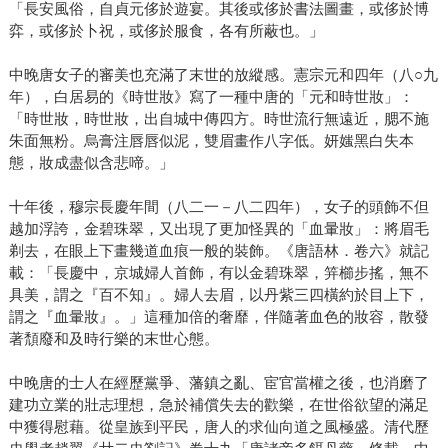
「長安風俗，自貞元侈於遊宴。其後或侈於書法圖畫，或侈於博
弈，或侈於卜祝，或侈於服食，各有所蔽也。」
中晚唐女子的審美也充滿了末世的放縱感。憲宗元和四年（八○九
年），白居易的《時世妝》寫了一種中唐的「元和時世妝」：
「時世妝，時世妝，出自城中傳四方。時世流行無遠近，腮不施
朱面無粉。烏膏注唇唇似泥，雙眉畫作八字低。妍媸黑白失本
態，妝成盡似含悲啼。」
十年後，穆宗長慶年間（八二一－八二四年），女子的頭飾不但
越加浮誇，金碧珠翠，又出現了更加怪異的「血暈妝」：將眉毛
剃去，在眼上下畫幾道血痕一般的裝飾。《唐語林．卷六》就記
載：「長慶中，京城婦人首飾，有以金碧珠翠，笄櫛步搖，無不
具美，謂之『百不知』。婦人去眉，以丹紫三四橫約於目上下，
謂之『血暈妝』。」這種加倍的奢靡，伴隨著血色的妝容，散發
著頹廢和及時行樂的末世心態。
中晚唐的士人在經歷黨爭、藩鎮之亂、宦官當權之後，也消磨了
建功立業的壯志理想，急於補償失去的歡樂，在世俗欲望的滿足
中獲得慰藉。從皇族到平民，唐人的求仙向道之風極盛。清代歷