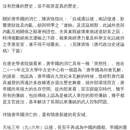
沒有想像的歷史，並不能算是真的歷史。
關於唐帝國的消亡，陳寅恪指出：「自咸通以後，南詔侵邊，影
響唐財政及內亂，頗與明季之『遼餉』及流寇相類，此誠外患與
內亂互相關係之顯著例證也。夫黃巢既破壞東南諸道財富之區，
時溥復斷絕南北運輸之汴路，藉東南經濟力量及科舉文化以維持
之李唐皇室，遂不得不傾覆矣。」（見陳寅恪《唐代政治史述論
稿》下篇）
在唐史學者陸揚看來，唐帝國的消亡具有一種「突然性」。他在
二○一○年北京大學中古史中心有一個題為「唐帝國為何會瓦解」
的講座，他認為，唐帝國在九世紀末瓦解的時候，曾經對唐代最
具威脅的周邊許多政權逐步退出歷史舞臺，就外部環境而言，唐
帝國尚有很大的生存空間。從內部來看，宣宗跟懿宗時代，幾乎
所有的藩鎮，包括傳統上認為是被武人掌控的那些藩鎮，幾乎都
是文官政治，基本解決了長期以來藩鎮的武人控制問題。
伴隨唐帝國消亡的，還有隋唐新建的長安城。
天祐三年（九○六年）以後，長安不再成為中國的國都。帝國的重