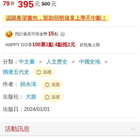
395
79
折
元
500
元
認購希望書包，幫助弱勢孩童上學不中斷！
15
預計最高可得金幣
點
?
100累1點 4點抵1元
HAPPY GO享
折抵無上限
分類：
中文書
＞
人文歷史
＞
中國史地
＞
隋唐五代史
追蹤
作者：
師永濤
追蹤
出版社：
大旗
追蹤
出版日：
2024/01/01
活動訊息