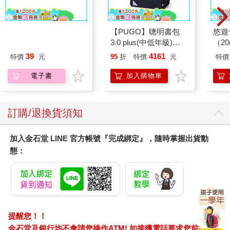
【電子書】來自指尖的
【PUGO】聰明書包
悠遊
真摯熱情～輕浮男消防
3.0 plus(中低年級)酷
（2
員帶著熱烈眼神擁抱我
黑 全新進化玩美上市
39
4161
特價
元
95
折
特價
元
特價
～(第16話)
電子書
加入購物車
訂購/退換貨須知
加入金石堂 LINE 官方帳號『完成綁定』，隨時掌握出貨動
態：
提醒您！！
金石堂及銀行均不會請您操作ATM! 如接獲電話要求您前往