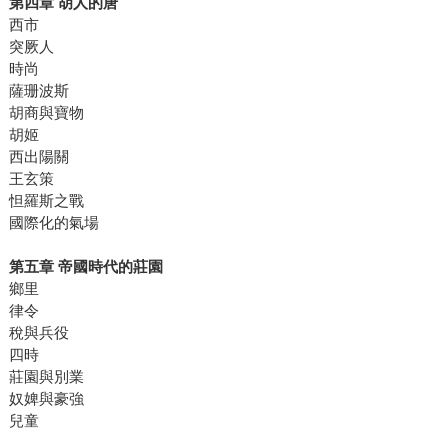
第四章 胡人的唐
西市
突厥人
時尚
薩珊波斯
胡商與寶物
胡姬
西出陽關
王玄策
怛羅斯之戰
國際化的氣場
第五章 帝國時代的莊園
鄉里
律令
稅與兵役
四時
莊園與別業
奴婢與豪強
兒童