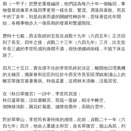
期（一甲子）把歷史重複編排，他們認為每六十年一個輪回，事
物發展就像草木隨四季更替一樣生長、繁茂、凋落與衰敗。而其
中的丁亥年，則是由衰而盛的關鍵性轉折年，意味著從此年開
始，各種事物步入一個長期的發展和繁盛階段。
歷時十七載，西去取經的玄奘在貞觀十九年（六四五年）正月回
到了長安。四年之後，貞觀二十三年（六四九年）三月，比玄奘
年長三歲的李世民感到身體不適，很快便纏綿病榻，不能下床走
路了。
四月二十五日，實在撐不住的李世民終於決定，離開他日理萬機
的太極宮，攜家眷和近臣到位於今西安市長安區灤鎮南淺山上的
離宮翠微宮避暑養病。時值孟夏，這裡林木清幽，涼風習習。
在《秋日翠微宮》一詩中，李世民寫道：
秋日凝翠嶺，涼吹肅離宮。荷疏一蓋缺，樹冷半帷空。
側陣移鴻影，圓花釘菊叢。攄懷俗塵外，高眺白雲中。
對於翠華山，李世民有著特殊的感情，此前，貞觀二十一年（六
四七年）四月，他命人重建太和宮，改名翠微宮，籠山為苑，列