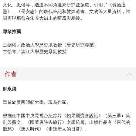
文化、風俗等，透過不同角度來研究並蒐羅、引用了《資治通
鑒》、《長安志》的唐代筆記和敦煌遺書、文物等大量資料，試
圖再現那曾在朱雀大街上的喧囂與塵擾。
專業推薦
王德權／政治大學歷史系教授（唐史研究專業）
古怡青／淡江大學歷史系副教授
作者
師永濤
畢業於廣西師範大學。現為作家。
曾擔任中國中央電視台紀錄片《如果國寶會說話》（第三季）策
劃與撰文、《跟著唐詩去旅行》文學統籌。出版作品有《唐代的
鄉愁》《唐人時代》《走進唐人的日常》。