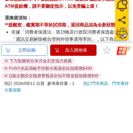
ATM提款機，請不要聽從指示，以免受騙上當！
退換貨須知：
**提醒您，鑑賞期不等於試用期，退回商品須為全新狀態**
依據「消費者保護法」第19條及行政院消費者保護處公告之
「通訊交易解除權合理例外情事適用準則」，以下商品購買
後，除商品本身有瑕疵外，將不提供7天的猶豫期：
立即結帳
加入購物車
易於腐敗、保存期限較短或解約時即將逾期。（如：生
鮮食品）
※ 下方點圖前往本月金石堂強力推薦
依消費者要求所為之客製化給付。（客製化商品）
※ FUNY冰晶渦輪手持製冷風扇全站加購價$490
報紙、期刊或雜誌。（含MOOK、外文雜誌）
※ Q版企鵝安全隨身警報器全站不限金額加購價$99
經消費者拆封之影音商品或電腦軟體。
預計 2026/08/11 出貨
參考庫存量：1
預訂門市商品
門市庫存
非以有形媒介提供之數位內容或一經提供即為完成之線
大量採購
上服務，經消費者事先同意始提供。（如：電子書、電
子雜誌、下載版軟體、虛擬商品…等）
已拆封之個人衛生用品。（如：內衣褲、刮鬍刀、除毛
刀…等）
若非上列種類商品，均享有到貨7天的猶豫期（含例假
日）。