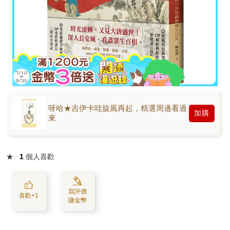
呀哈★吉伊卡哇旋風再起，精選周邊看過
加購
來
★
1
個人喜歡
寫評價
喜歡+1
賺金幣