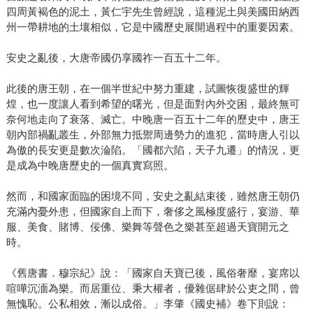
四周黃褐色的泥土，黃仁宇先生曾經說，這種泥土與美國田納西
州一帶耕地的土壤相似，它是中國歷史展開過程中的重要因素。
安史之亂後，大唐帝國仍享國祚一百五十二年。
此後的唐王朝，在一個半世紀中努力重建，試圖恢復盛世的輝
煌，也一度讓人看到希望的曙光，但是面對內外交困，最終無可
奈何地走向了衰落、滅亡。中晚唐一百五十二年的歷史中，唐王
朝內部禍亂叢生，外部無力抵禦周邊勢力的進犯，當時唐人引以
為傲的長安更是數次淪陷。「國都六陷，天子九遷」的情況，更
是成為中晚唐歷史的一個真實寫照。
然而，和國家面臨的困境不同，安史之亂結束後，雖然唐王朝仍
充滿內憂外患，但國家自上而下，奢侈之風極度盛行，宴游、華
服、美食、賭博、佞佛、樂舞等聲色之樂甚至超過天寶開元之
時。
《舊唐書．穆宗紀》說：「國家自天寶已後，風俗奢靡，宴席以
喧嘩沉湎為樂。而居重位、秉大權者，優雜倨肆於公吏之間，曾
無愧恥。公私相效，漸以成俗。」李肇《國史補》卷下則說：