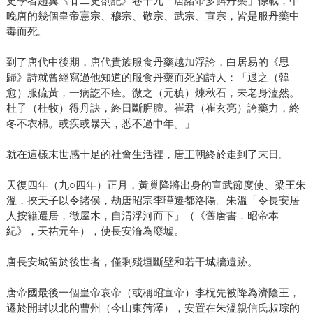
史學者趙翼《廿二史劄記》卷十九「唐諸帝多餌丹藥」條載，中
晚唐的幾個皇帝憲宗、穆宗、敬宗、武宗、宣宗，皆是服丹藥中
毒而死。
到了唐代中後期，唐代貴族服食丹藥越加浮誇，白居易的《思
歸》詩就曾經寫過他知道的服食丹藥而死的詩人：「退之（韓
愈）服硫黃，一病訖不痊。微之（元稹）煉秋石，未老身溘然。
杜子（杜牧）得丹訣，終日斷腥膻。崔君（崔玄亮）誇藥力，終
冬不衣棉。或疾或暴夭，悉不過中年。」
就在這樣末世感十足的社會生活裡，唐王朝終於走到了末日。
天復四年（九○四年）正月，黃巢降將出身的宣武節度使、梁王朱
溫，挾天子以令諸侯，劫唐昭宗李曄遷都洛陽。朱溫「令長安居
人按籍遷居，徹屋木，自渭浮河而下」（《舊唐書．昭帝本
紀》，天祐元年），使長安淪為廢墟。
唐長安城留於後世者，僅剩殘垣斷壁和若干城牆遺跡。
唐帝國最後一個皇帝哀帝（或稱昭宣帝）李柷先被降為濟陰王，
遷於開封以北的曹州（今山東菏澤），安置在朱溫親信氏叔琮的