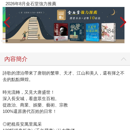
26年8月金石堂強力推薦
【父親節
內容簡介
詩歌的漂泊帶來了唐朝的繁華、天才、江山和美人，還有揮之不
去的點點輝煌。
時光流轉，又見大唐盛世！
深入長安城，看盡眾生百相。
從政治、商業、娛樂、藝術、宗教
100%還原唐代百姓的日常！
◎耙梳長安萬里風采