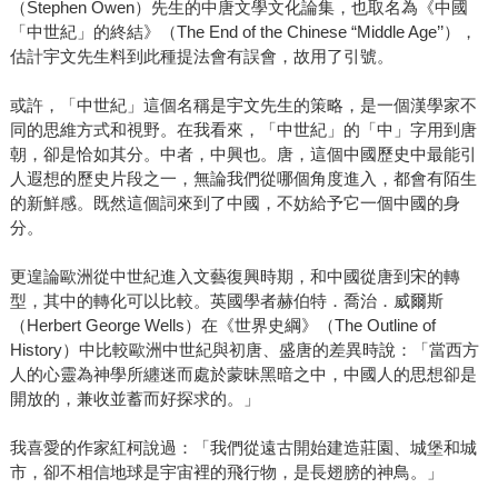
（Stephen Owen）先生的中唐文學文化論集，也取名為《中國
「中世紀」的終結》（The End of the Chinese “Middle Age’’），
估計宇文先生料到此種提法會有誤會，故用了引號。
或許，「中世紀」這個名稱是宇文先生的策略，是一個漢學家不
同的思維方式和視野。在我看來，「中世紀」的「中」字用到唐
朝，卻是恰如其分。中者，中興也。唐，這個中國歷史中最能引
人遐想的歷史片段之一，無論我們從哪個角度進入，都會有陌生
的新鮮感。既然這個詞來到了中國，不妨給予它一個中國的身
分。
更遑論歐洲從中世紀進入文藝復興時期，和中國從唐到宋的轉
型，其中的轉化可以比較。英國學者赫伯特．喬治．威爾斯
（Herbert George Wells）在《世界史綱》（The Outline of
History）中比較歐洲中世紀與初唐、盛唐的差異時說：「當西方
人的心靈為神學所纏迷而處於蒙昧黑暗之中，中國人的思想卻是
開放的，兼收並蓄而好探求的。」
我喜愛的作家紅柯說過：「我們從遠古開始建造莊園、城堡和城
市，卻不相信地球是宇宙裡的飛行物，是長翅膀的神鳥。」