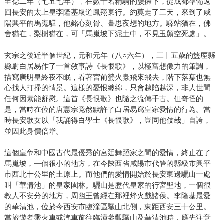
至德二年（七五七年），在數千名精騎的簇擁下，從成都準備返
回長安的太上皇李隆基取道鳳翔東行。約莫走了三天，來到了咸
陽興平的馬嵬驛，他銘心刻骨、晝思夜想的地方。驛站猶在，佛
舍猶在，梨樹猶在，可「馬嵬坡下泥土中，不見玉顏空死處」。
玄宗之後近半個世紀，元和元年（八○六年），三十五歲的盩厔縣
縣尉白居易作了一首敘事詩《長恨歌》，以極富想像力的筆調，
描寫唐明皇終夜不眠，看著宮前螢火蟲飛來飛去，階下落葉也無
心找人打掃的情景。這樣的憂恨纏綿，只會越陷越深，非人世間
任何因素能舒慰。這首《長恨歌》也隨之流傳千古。但奇怪的
是，當時在位的唐憲宗竟然默許了白居易寫皇家愛情的行為。當
時長安歌女以「我誦得白學士《長恨歌》，豈同他伎哉」自誇，
並因此身價倍增。
這個皇帝和中國古代最優秀的宮廷舞蹈家之間的愛情，終止在了
馬嵬坡，一個很小的地方，在今陝西省咸陽市代管的縣級市興平
市西北十公里的土原上。而他們的愛情開始於長安東邊驪山一處
叫「華清池」的皇家園林。驪山是歷代皇家的行宮聖地，一個很
教人不安分的地方，周幽王曾經在那裡烽火戲諸侯。李隆基最愛
的華清池，位於今西安市臨潼區驪山北側，東距西安三十公里。
當旅遊者乘火車或汽車前往臨潼參觀驪山及華清池時，應先注意