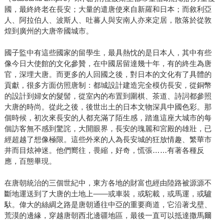
國，最終終老在長安；大量的遣唐使來自新羅和日本；而敘利亞
人、阿拉伯人、波斯人、吐蕃人與安南人亦來定居，散落於從敦
煌到廣州的大唐帝國城市。
國子監中有這些國家的留學生，最具熱忱的是日本人，其中有些
像今日大使館的文化參贊，在中國居留達幾十年，有的終生為唐
官，深埋大唐。而更多的人回國之後，對日本的文化有了具體的
貢獻，很多方面仿照唐制：都城設計建造完全模仿長安，從銅幣
的設計到婦女的髮髻，從室內的布置到圍棋、茶道、詩詞都參照
大唐的時尚。從此之後，後世出土的日本文物深具中國色彩。那
個時候，初次來長安的人都充滿了陌生感，踏進這座大城市的每
個訪客無不感到驚詫，大開眼界，長安的瑰麗和宮殿的雄壯，已
經超越了想像極限。這些外來的人為長安城的狂放情趣、繁華市
井而目炫神迷。他們嚮往，畏縮，好奇，慌張……有著各種反
應，百態畢現。
在唐朝統治的三個世紀中，東方各地的財富也經由陸路被源源不
斷地運送到了大唐的土地上——或車裝，或駝載，或馬運，或驢
馱。偉大的絲綢之路是唐朝通往中亞的重要商道，它沿著戈壁、
荒漠的邊緣，穿越唐朝西北邊疆地區，最後一直可以抵達撒馬爾