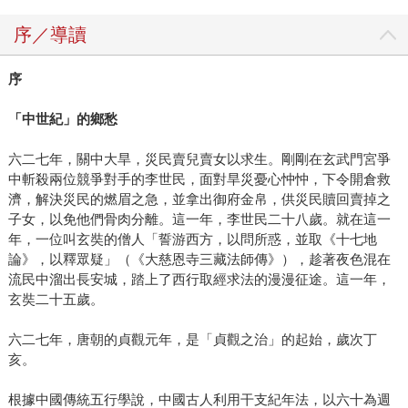
序／導讀
序
「中世紀」的鄉愁
六二七年，關中大旱，災民賣兒賣女以求生。剛剛在玄武門宮爭
中斬殺兩位競爭對手的李世民，面對旱災憂心忡忡，下令開倉救
濟，解決災民的燃眉之急，並拿出御府金帛，供災民贖回賣掉之
子女，以免他們骨肉分離。這一年，李世民二十八歲。就在這一
年，一位叫玄奘的僧人「誓游西方，以問所惑，並取《十七地
論》，以釋眾疑」（《大慈恩寺三藏法師傳》），趁著夜色混在
流民中溜出長安城，踏上了西行取經求法的漫漫征途。這一年，
玄奘二十五歲。
六二七年，唐朝的貞觀元年，是「貞觀之治」的起始，歲次丁
亥。
根據中國傳統五行學說，中國古人利用干支紀年法，以六十為週