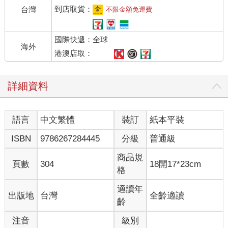
到店取貨：
台灣
不限金額免運費
國際快遞：全球
海外
港澳店取：
詳細資料
語言
中文繁體
裝訂
紙本平裝
ISBN
9786267284445
分級
普通級
商品規
頁數
304
18開17*23cm
格
適讀年
出版地
台灣
全齡適讀
齡
注音
級別