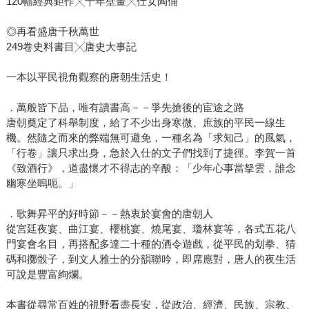
120幅經典鉅作╳千年壁畫╳仕女陶俑
◎再看盛唐千秋萬世
249卷史料書目╳唐史大事記
一本以平民視角觀察的唐朝生活史！
．萬般皆下品，唯有讀書高－－爭先搶後的宦途之路
唐朝奠定了科舉制度，給了不少出身寒微、庶族的平民一線生
機。然隨之而來的弊端無可避免，一種名為「求知己」的風氣，
「行卷」讓只求出身，急於入仕的文子們找到了捷徑。李賀一首
《致酒行》，道盡懷才不得志的辛酸：「少年心事當拏雲，誰念
幽寒坐嗚呃。」
．歌舞昇平的好時節－－熱衷於宴會的唐朝人
從宮廷夜宴、曲江宴、櫻桃宴、燒尾宴、瓊林宴等，各式五花八
門宴會名目，再搭配多達二十種的酒令遊戲，從平民的划拳、猜
碼和擲骰子，到文人雅士的分韻聯吟，即席應對，唐人的夜生活
可說是豐富絢爛。
本書從尋常百姓的視野看盡長安，從政治、經濟、民族、宗教、