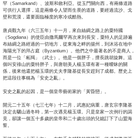
罕（Samarkand）、波斯和敘利亞。從玉門關向西，有兩條道路
可供行人選擇，這是兩條令人望而生畏的道路，要經過流沙、戈
壁和荒漠，還要面臨極度的寒冷或酷熱。
唐貞觀九年（六三五年）十一月，來自絲綢之路上的粟特國
（Sogdiana）的使臣由撒馬爾罕再次來到長安，粟特人的足跡遍
布絲綢之路經過的一切地方，從東海之畔的揚州，到沐浴在地中
海陽光下的拜占庭（Byzantium）。他們之中最著名的不是商人，
而是一位「柘羯」（武士）。他是一個胖子，擅長跳胡旋舞。這
個叫安祿山的粟特胖子，與唐朝美人楊玉環有著一種曖昧的關
係，後來他還把楊玉環的丈夫李隆基從長安趕到了成都。歷史上
把這段往事稱為「安史之亂」。
安史之亂的起因，是一個皇帝藝術家的「黃昏戀」。
開元二十五年（七三七年）十二月，武惠妃病重，唐玄宗李隆基
決定去驪山過冬時，第一次遇見楊玉環。只是皇家一次例行的謁
見，卻讓一個五十多歲的皇帝和二十歲出頭的兒媳訂下了山盟海
誓。