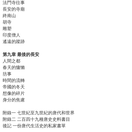
法門寺往事
長安的寺廟
終南山
胡寺
雕塑
印度僧人
遙遠的蹤跡
第九章 最後的長安
人間之都
春天的慵懶
坊事
時間的流轉
帝國的冬天
想像的碎片
身分的焦慮
附錄一 七世紀至九世紀的唐代和世界
附錄二 二百四十九種唐史史料書目
後記 一份唐代生活史的私家書單