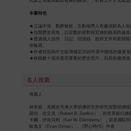
民族之間最為錯綜複雜的關係」，耗費五年才完成這
本書特色
★立論中肯、觀察敏銳，生動地帶入有趣或鮮為人知
★拉開歷史視角，以宏觀的視野與宏偉的格局跨越個
★透過個人信件、日記、回憶錄、政府文件和新聞報
命輪迴。
★作者特別為中文版增補至2020年美中關係的最新
★收錄數十張珍貴而重要的歷史照片，別具收藏價值
名人推薦
推薦人
林孝庭，美國史丹佛大學胡佛研究所研究員暨胡佛檔
羅伯．佐立克（Robert B. Zoellick），前
卡爾．伊肯貝利（Karl W. Eikenberry），前
歐逸文（Evan Osnos），《野心時代》作者