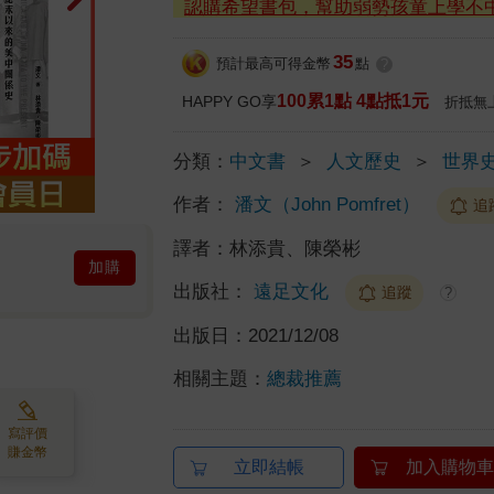
認購希望書包，幫助弱勢孩童上學不
35
預計最高可得金幣
點
?
100累1點 4點抵1元
HAPPY GO享
折抵無
分類：
中文書
＞
人文歷史
＞
世界
作者：
潘文（John Pomfret）
追
譯者：
林添貴、陳榮彬
加購
出版社：
遠足文化
追蹤
?
出版日：
2021/12/08
相關主題：
總裁推薦
寫評價
賺金幣
立即結帳
加入購物車