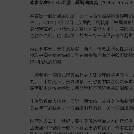
本書榮獲2017年亞瑟
．
羅斯圖書獎（Arthur Ross B
本書從一個新國家創建、另一個舊帝國敲起喪鐘時的故事
件」。1784年2月22日，美國的三桅帆船「中國
美國墾荒者，中國市場之夢也向美國人招手。美國的
也往外流動。從此以後，雙方一點一滴逐步建立起世
兩百多年來，美中的政客、商人、傳教士和女性深深
換取中國茶葉的快船，到在南海和台海與中國不斷擴
戀和憤怒的幻滅。
「若要用一個模式形容如此令人難以理解的複雜性，
九、二十世紀時，美國傳教士幻想將中國渡化為全世
隨著歷史之輪的轉動，新期望和不可避免的幻滅都交
作者透過個人信件、日記、回憶錄、政府文件和新聞
是百年前的往事，一方面證明其論點，另一方面讓讀
時序進入二十一世紀，美中關係逐漸從原本的密切合
述美國和中國此一歷久不衰故事的時候了。作者在撰