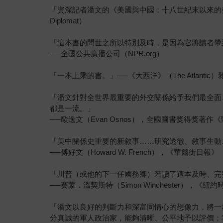
「資深記者潘文的《美國與中國：十八世紀末以來的
Diplomat）
「這本書的問世之所以特別及時，是因為它將讀者帶
──全國公共廣播公司（NPR.org）
「一本上乘的書。」──《大西洋》（The Atlantic）
「潘文針對全世界最重要的外交關係給予我們最全面
都是一流。」
──歐逸文（Evan Osnos），全國圖書獎得獎著作《野心時
「美中關係史重要的新敘事……研究透徹、敘事生動
──傅好文（Howard W. French），《華爾街日報》（The W
「川普（或他的下一任國務卿）若讀了這本及時、完
──賽蒙．溫契斯特（Simon Winchester），《紐約時報書評
「潘文以良好的判斷力和深富同情心的想像力，將一
分真誠的軍人政治家，能夠清晰、公平地予以評價；