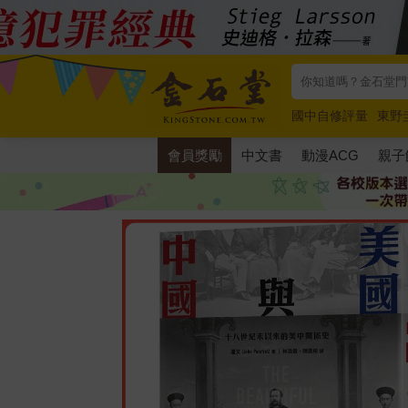
國中自修評量
東野
唯紅花綻放
奧德賽
會員獎勵
中文書
動漫ACG
親子