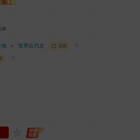
中斷！
上限
史地
＞
世界近代史
追蹤
?
蹤
?