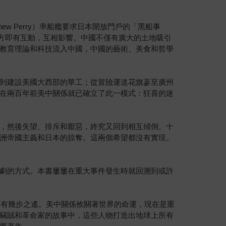
w Perry）率船艦要求日本開放門戶的「黑船事
雙方即有互動，互相影響。中國不僅有廣大的土地吸引
教育理論和科技流入中國，中國的藝術、美食和哲學
到建設美國大西部的華工；從冒險運送花旗蔘至廣州
在兩百年前美中關係就已確立了此一模式：狂喜的迷
，然後失望、排斥和厭惡，終究又回到相互傾倒。十
洲帝國主義和日本的掠奪。這兩個希望都沒有實現。
劇的方式。本書屢屢在重大事件發生時就回溯到或許
只有幾步之遙。美中關係攸關著世界的命運，現在是重
竊賊和革命家的故事中，這些人物打造出地球上所有