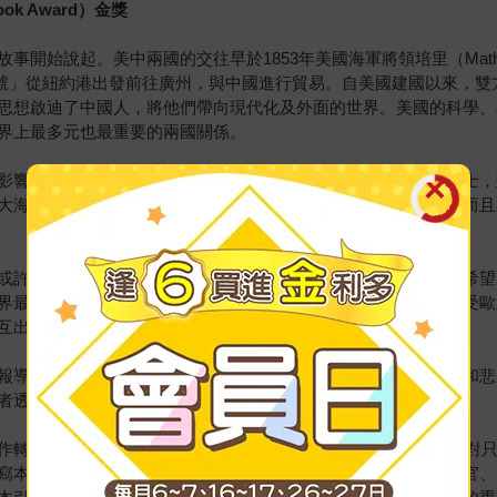
ook Award）金獎
開始說起。美中兩國的交往早於1853年美國海軍將領培里（Mathe
皇后號」從紐約港出發前往廣州，與中國進行貿易。自美國建國以來，
思想啟迪了中國人，將他們帶向現代化及外面的世界。美國的科學、
界上最多元也最重要的兩國關係。
影響著兩國的命運。從將基督教福音和教育帶至中國的美國傳教士，
大海軍對峙的美國軍艦；美國與中國一直維持著戲劇性的交鋒，而且
或許可用佛教輪迴的概念來描述。雙方都經歷狂熱的魅力，產生希望
界最大的基督教國家，此時北京朝廷命官依賴美國，保護中國不受歐
互出現。」
報導等文獻，重建兩個多世紀以來，美國與中國交往中令人驚奇和悲
者透過清楚的脈絡，來了解美中關係循環往復式的宿命輪迴。
作轉為競爭，到了2018年川普總統發動美中貿易戰，兩國距離敵對
寫本書時每天沉浸於「美國和中國商人、冒險家、傳教士、外交官、