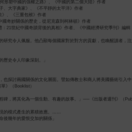
：歷史如何形塑中國的強權之路》、《中國的第二個大陸》作者
天才、瘋子、大字典家》、《不平靜的太平洋》作者
戰歌》、《三重包袱》作者
國與中國奇妙關係的歷史，從尼克森到柯林頓》作者
矛盾的經濟體：21世紀中國奇蹟背後的真相》作者、《中國經濟研究季刊》編輯
的研究令人佩服。他凸顯每個國家對於對方的貢獻，也喚醒讀者，注
的歷史令人印象深刻。」
，也探討兩國關係的文化層面。譬如傳教士和商人將美國藝術引入中
（Booklist）
將其化為一個生動、有趣的故事。」──《出版者週刊》（Publisher
現的模式產生的累積效應。……
命後幾年的愛恨交加的關係」