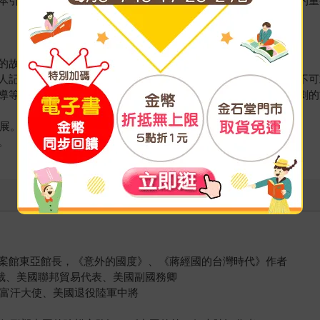
本引人入勝、扣人心弦的著作，並成為了解美中關係史不可或缺的重
的故事，相當具有可讀性。
人記憶和國別史，企圖完整勾勒美中關係史，是研究美中關係史不可
導等文獻，重建兩個多世紀以來美國與中國交往中令人驚奇和悲劇的
發展。
。
案館東亞館長，《意外的國度》、《蔣經國的台灣時代》作者
世界銀行總裁、美國聯邦貿易代表、美國副國務卿
美國駐阿富汗大使、美國退役陸軍中將