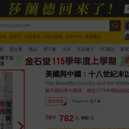
圭吾
楊双子
公益書包
16647續集
吉伊卡哇
通靈藥師
路邊攤新作
馬斯克
玩具總動員5
超慢跑
館
英文書
雜誌
電子書
文具
玩具親子
3C電玩
家
美國與中國：十八世紀末
The Beautiful Country and the Midd
解不開的美中關係，就從1776年開始讀
紙本平裝
Readmoo 電子書
782
79
折
元
990
元