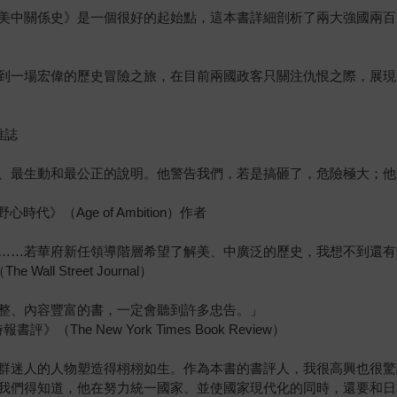
美中關係史》是一個很好的起始點，這本書詳細剖析了兩大強國兩百多
到一場宏偉的歷史冒險之旅，在目前兩國政客只關注仇恨之際，展現
雜誌
、最生動和最公正的說明。他警告我們，若是搞砸了，危險極大；他
代》（Age of Ambition）作者
……若華府新任領導階層希望了解美、中廣泛的歷史，我想不到還有
all Street Journal）
整、內容豐富的書，一定會聽到許多忠告。」
》（The New York Times Book Review）
群迷人的人物塑造得栩栩如生。作為本書的書評人，我很高興也很驚
我們得知道，他在努力統一國家、並使國家現代化的同時，還要和日