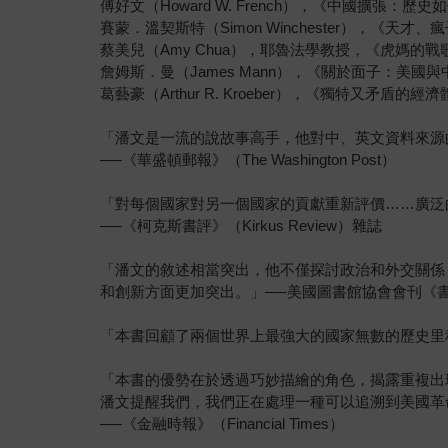
傅好文（Howard W. French），《中國擴張
賽蒙．溫契斯特（Simon Winchester），《
蔡美兒（Amy Chua），耶魯法學教授，《虎媽的
詹姆斯．曼（James Mann），《關於面子：美
葛藝豪（Arthur R. Kroeber），《獨特又
「潘文是一流的說故事高手，他對中、英文資料來源
──《華盛頓郵報》（The Washington Post）
「對每個國家對另一個國家的貢獻重新評價……廣泛
──《柯克斯書評》（Kirkus Review）雜誌
「潘文的敘述相當突出，他不僅探討政治和外交關係
和創新方面更加突出。」──美國圖書館協會會刊《書單》
「本書回顧了兩個世界上最強大的國家無數的歷史里程碑，
「本書的優勢在於透過巧妙描繪的角色，揭露重複出
潘文提醒我們，我們正在處理一種可以追溯到美國革
──《金融時報》（Financial Times）