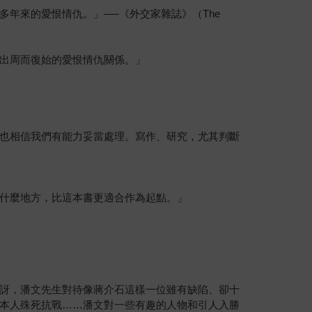
年來的愛恨情仇。」──《外交家雜誌》（The
出周而復始的愛恨情仇關係。」
也相信我們有能力妥當處理。寫作、研究，尤其判斷
什麼地方，比這本書更適合作為起點。」
訝，潘文先生對待像蔣介石這樣一位雖有缺陷、卻十
本人殊死抗戰……潘文對一些有趣的人物和引人入勝