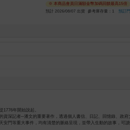
※ 本商品會員日滿額金幣加碼回饋最高15倍
預計 2026/08/07 出貨
參考庫存量：1
預訂
1776年開始說起。
的資深記者─潘文的重要著作，透過個人書信、日記、回憶錄、政府
天安門等重大事件，均有清楚的脈絡呈現，並帶入生動的故事，可讀