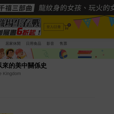
0
登入/註冊
電
居家休閒
日用食品
影音
售票
以來的美中關係史
le Kingdom
起