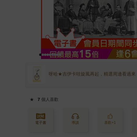
呀哈★吉伊卡哇旋風再起，精選周邊看過來
★
7
個人喜歡
電子書
導讀
喜歡+1