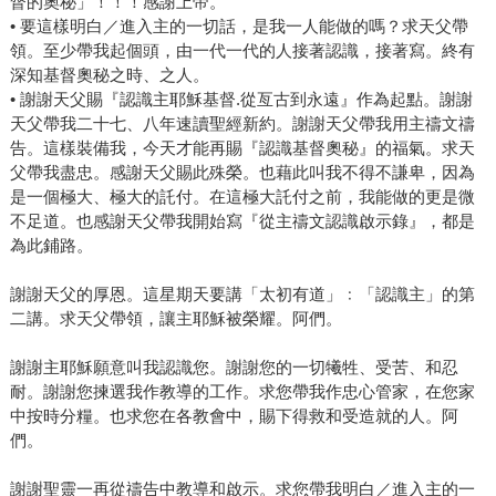
督的奧秘」！！！感謝上帝。
• 要這樣明白／進入主的一切話，是我一人能做的嗎？求天父帶
領。至少帶我起個頭，由一代一代的人接著認識，接著寫。終有
深知基督奧秘之時、之人。
• 謝謝天父賜『認識主耶穌基督.從亙古到永遠』作為起點。謝謝
天父帶我二十七、八年速讀聖經新約。謝謝天父帶我用主禱文禱
告。這樣裝備我，今天才能再賜『認識基督奧秘』的福氣。求天
父帶我盡忠。感謝天父賜此殊榮。也藉此叫我不得不謙卑，因為
是一個極大、極大的託付。在這極大託付之前，我能做的更是微
不足道。也感謝天父帶我開始寫『從主禱文認識啟示錄』，都是
為此鋪路。
謝謝天父的厚恩。這星期天要講「太初有道」﹕「認識主」的第
二講。求天父帶領，讓主耶穌被榮耀。阿們。
謝謝主耶穌願意叫我認識您。謝謝您的一切犧牲、受苦、和忍
耐。謝謝您揀選我作教導的工作。求您帶我作忠心管家，在您家
中按時分糧。也求您在各教會中，賜下得救和受造就的人。阿
們。
謝謝聖靈一再從禱告中教導和啟示。求您帶我明白／進入主的一