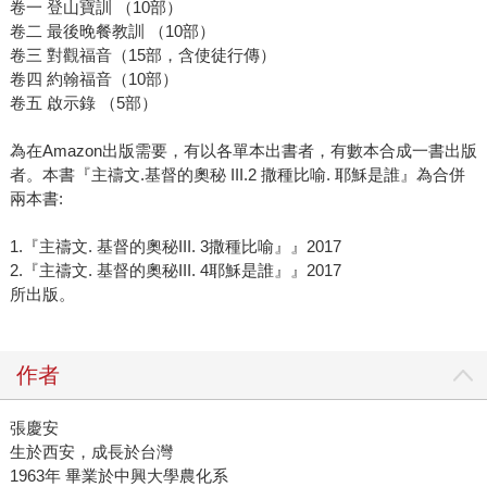
卷一 登山寶訓 （10部）
卷二 最後晚餐教訓 （10部）
卷三 對觀福音（15部，含使徒行傳）
卷四 約翰福音（10部）
卷五 啟示錄 （5部）
為在Amazon出版需要，有以各單本出書者，有數本合成一書出版
者。本書『主禱文.基督的奧秘 III.2 撒種比喻. 耶穌是誰』為合併
兩本書:
1.『主禱文. 基督的奧秘III. 3撒種比喻』』2017
2.『主禱文. 基督的奧秘III. 4耶穌是誰』』2017
所出版。
作者
張慶安
生於西安，成長於台灣
1963年 畢業於中興大學農化系