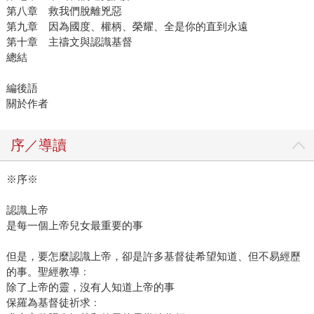
第八章 救我們脫離兇惡
第九章 因為國度、權柄、榮耀、全是你的直到永遠
第十章 主禱文與認識基督
總結
編後語
關於作者
序／導讀
※序※
認識上帝
是每一個上帝兒女最重要的事
但是，要怎麼認識上帝，卻是許多基督徒希望知道、但不易經歷
的事。聖經教導﹕
除了上帝的靈，沒有人知道上帝的事
保羅為基督徒祈求﹕