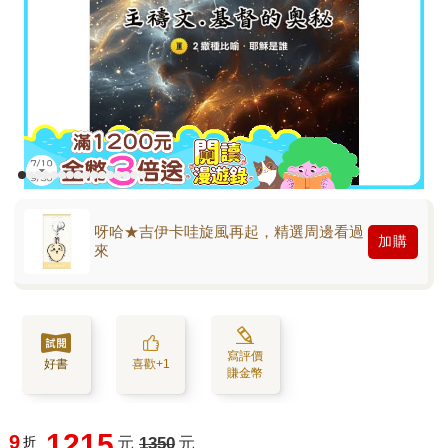
呀哈★吉伊卡哇旋風再起，精選周邊看過
加購
來
寫評價
好書
喜歡+1
賺金幣
1215
9
折
元
1350
元