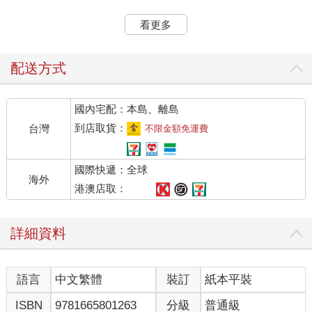
 又有落在好土裏的，就結實，有一百倍的，有六十倍的，有三
十倍的。
看更多
 有耳可聽的，就應當聽。
 凡聽見天國道理不明白的，那惡者就來，把所撒在他心裏的，
奪了去。這就是撒在路旁的了。
配送方式
 撒在石頭地上的，就是人聽了道，當下歡喜領受。
 只因心裏沒有根，不過是暫時的。及至為道遭了患難，或是受
國內宅配：本島、離島
了逼迫，立刻就跌倒了。
 撒在荊棘裏的，就是人聽了道，後來有世上的思慮，錢財的迷
到店取貨：
台灣
不限金額免運費
惑，把道擠住了，不能結實。
 撒在好地上的，就是人聽道明白了。後來結實，有一百倍的，
國際快遞：全球
有六十倍的，有三十倍的。
海外
這是認識主耶穌說的撒種比喻。有甚麼特別用意？這就是主耶穌
港澳店取：
的解釋﹕
 耶穌回答說，因為天國的奧秘，只叫你們知道，不叫他們知
詳細資料
道。
如主耶穌所說﹕
這是天國的奧秘
語言
中文繁體
裝訂
紙本平裝
因此，
認識天國奧秘也是認識基督奧秘
ISBN
9781665801263
分級
普通級
為此，真是感謝上帝。感謝主耶穌。感謝聖靈。阿們。