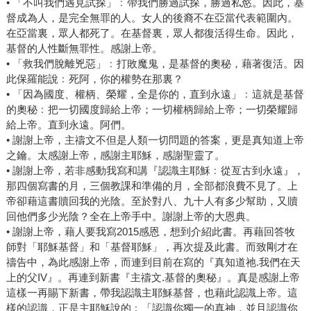
• 「不叫我們遇見試探」﹕帶我們勝過試探，勝過私慾。因此，基
督成為人，是完全無罪的人。女人的後裔不在亞當代表範圍內。
在亞當裏，眾人都死了。在基督裏，眾人都復活得生命。因此，
基督的人性斷無罪性。感謝上帝。
• 「救我們脫離兇惡」﹕打敗魔鬼，是基督的奧秘，藉著復活。因
此保羅能說﹕死阿，你的權勢在那裏？
• 「因為國度、權柄、榮耀，全是你的，直到永遠」﹕這就是基督
的奧秘﹕把一切國度歸給上帝；一切權柄歸給上帝；一切榮耀歸
給上帝。直到永遠。阿們。
• 謝謝上帝，主禱文不但是人類一切問題的答案，更是真知道上帝
之鑰。太感謝上帝，感謝主耶穌，感謝聖靈了。
• 謝謝上帝，若非感動我寫和講『認識主耶穌﹕從亙古到永遠』，
那四個寫書的月，三個教課和準備的月，全部都浪費不見了。上
帝卻藉這書贖回我的光陰。至於對八、九十人有多少幫助，又贖
回他們多少光陰？全在上帝手中。謝謝上帝的大恩典。
• 謝謝上帝，藉人要我寫2015感恩，想到介紹此書。再藉回答牧
師對「耶穌基督」和「基督耶穌」，再次提及此書。而致剛才在
禱告中，為此感謝上帝，而連到目前在寫的『真知道祂.我們在天
上的父IV』。再連到新書『主禱文.基督的奧秘』。真是感謝上帝
這樣一再賜下新書，帶我認識主耶穌基督，也藉此認識上帝。這
樣的認識，正是主耶穌說的﹕「認識你獨一的真神，並且認識你