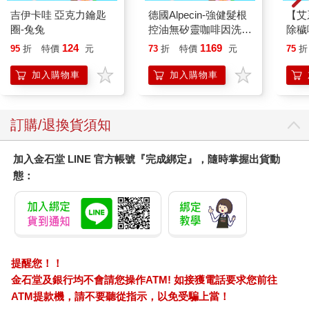
吉伊卡哇 亞克力鑰匙
德國Alpecin-強健髮根
【艾
圈-兔兔
控油無矽靈咖啡因洗髮
除穢
凝露375ml/瓶-C1強健
平安
124
1169
95
折
特價
元
73
折
特價
元
75
折
髮根(護髮洗髮精/男士
抹草
調理頭皮洗髮液/0矽靈
另有
加入購物車
加入購物車
滋潤洗頭髮水/一般髮
質適用)
訂購/退換貨須知
加入金石堂 LINE 官方帳號『完成綁定』，隨時掌握出貨動
態：
提醒您！！
金石堂及銀行均不會請您操作ATM! 如接獲電話要求您前往
ATM提款機，請不要聽從指示，以免受騙上當！