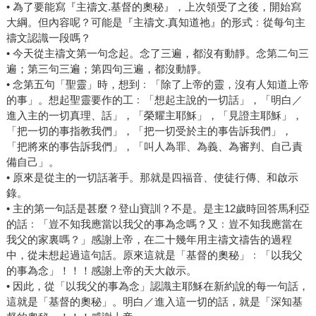
• 為了要能寫『主禱文.基督的奧秘』，上次領受了之後，開始寫
大綱。但內容呢？可能是『主禱文.真知道祂』的形式﹕從每句主
禱文認識一段嗎？
• 今天從主禱文第一句念起。念了三遍，都沒有動靜。念第二句三
遍；第三句三遍；第四句三遍，都沒動靜。
• 念第五句「聖靈」時，想到﹕「除了上帝的靈，沒有人知道上帝
的事」。想起聖靈要作的工﹕「想起主說的一切話」，「明白／
進入主的一切真理、話」，「榮耀主耶穌」，「見證主耶穌」，
「把一切的事指教我們」，「把一切受於主的事告訴我們」，
「把將來的事告訴我們」，「叫人為罪、為義、為審判、自己責
備自己」。
• 原來是從主的一切話著手。那就是四福音、使徒行傳、和啟示
錄。
• 主的第一句話是甚麼？登山寶訓？不是。是主12歲時回答馬利亞
的話﹕「豈不知我應當以我父的事為念嗎？又﹕豈不知我應當在
我父的家裏嗎？」感謝上帝，在二十幾年用主禱文禱告的過程
中，從未想起過這句話。原來這就是「基督的奧秘」﹕「以我父
的事為念」！！！感謝上帝的天大啟示。
• 因此，從「以我父的事為念」認識主耶穌在新約說的每一句話，
這就是「基督的奧秘」。明白／進入這一切的話，就是「深知基