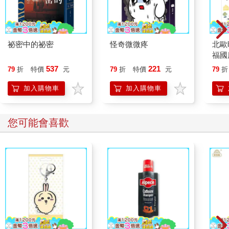
祕密中的祕密
怪奇微微疼
北歐
福國
537
221
79
折
特價
元
79
折
特價
元
79
折
加入購物車
加入購物車
您可能會喜歡