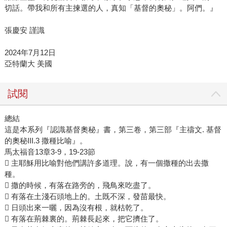
切話。帶我和所有主揀選的人，真知「基督的奧秘」。阿們。』
張慶安 謹識
2024年7月12日
亞特蘭大 美國
試閱
總結
這是本系列『認識基督奧秘』書，第三卷，第三部『主禱文. 基督
的奧秘III.3 撒種比喻』。
馬太福音13章3-9，19-23節
 主耶穌用比喻對他們講許多道理。說，有一個撒種的出去撒
種。
 撒的時候，有落在路旁的，飛鳥來吃盡了。
 有落在土淺石頭地上的。土既不深，發苗最快。
 日頭出來一曬，因為沒有根，就枯乾了。
 有落在荊棘裏的。荊棘長起來，把它擠住了。