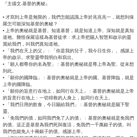
『主禱文.基督的奧秘』
• 才寫到上帝是無限的，我們怎能認識上帝於兆兆兆一，就想到保
羅怎可能深知基督的奧秘？
• 上帝的奧秘就是基督。知道基督，就是知道上帝。深知就是真知
道祂。難怪保羅這樣為基督徒求﹕求上帝把賜人智慧和啟示的靈
賞給我們，叫我們真知道祂。
• 「我們在天上的父」﹕「你是我的兒子，我今日生你」。感謝上
帝的啟示。求聖靈帶我明白和寫出。
• 「願人都尊你的名為聖」﹕基督的奧秘就是尊上帝為聖。從未想
到此。
• 「願你的國降臨」﹕基督的奧秘就是上帝的國。基督降臨，就是
上帝的國降臨。
• 「願你的旨意行在地上，如同行在天上」﹕基督的奧秘就是上帝
的旨意行在地上﹕一切得救的人身上，如同行在天上。
• 「我們日用的飲食，今日賜給我們」﹕基督的奧秘就是賜下聖
靈。
• 「免我們的債，如同我們免了人的債」﹕基督的奧秘就是免我們
的債。這正是基督為我們死與復活，免我們一千萬銀子的債。叫
我們也能免人十兩銀子的債。感謝上帝。