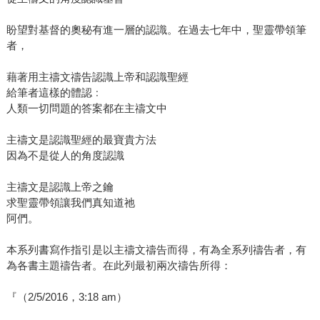
盼望對基督的奧秘有進一層的認識。在過去七年中，聖靈帶領筆
者，
藉著用主禱文禱告認識上帝和認識聖經
給筆者這樣的體認﹕
人類一切問題的答案都在主禱文中
主禱文是認識聖經的最寶貴方法
因為不是從人的角度認識
主禱文是認識上帝之鑰
求聖靈帶領讓我們真知道祂
阿們。
本系列書寫作指引是以主禱文禱告而得，有為全系列禱告者，有
為各書主題禱告者。在此列最初兩次禱告所得：
『（2/5/2016，3:18 am）