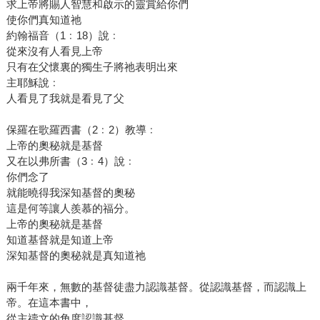
求上帝將賜人智慧和啟示的靈賞給你們
使你們真知道祂
約翰福音（1﹕18）說﹕
從來沒有人看見上帝
只有在父懷裏的獨生子將祂表明出來
主耶穌說﹕
人看見了我就是看見了父
保羅在歌羅西書（2﹕2）教導﹕
上帝的奧秘就是基督
又在以弗所書（3﹕4）說﹕
你們念了
就能曉得我深知基督的奧秘
這是何等讓人羨慕的福分。
上帝的奧秘就是基督
知道基督就是知道上帝
深知基督的奧秘就是真知道祂
兩千年來，無數的基督徒盡力認識基督。從認識基督，而認識上
帝。在這本書中，
從主禱文的角度認識基督