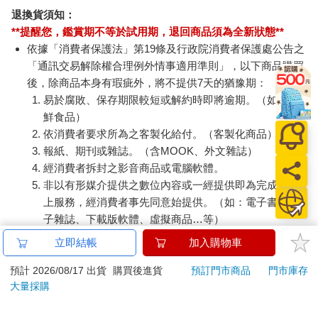
退換貨須知：
**提醒您，鑑賞期不等於試用期，退回商品須為全新狀態**
依據「消費者保護法」第19條及行政院消費者保護處公告之
「通訊交易解除權合理例外情事適用準則」，以下商品購買
後，除商品本身有瑕疵外，將不提供7天的猶豫期：
易於腐敗、保存期限較短或解約時即將逾期。（如：生
鮮食品）
依消費者要求所為之客製化給付。（客製化商品）
報紙、期刊或雜誌。（含MOOK、外文雜誌）
經消費者拆封之影音商品或電腦軟體。
非以有形媒介提供之數位內容或一經提供即為完成之線
上服務，經消費者事先同意始提供。（如：電子書、電
子雜誌、下載版軟體、虛擬商品…等）
已拆封之個人衛生用品。（如：內衣褲、刮鬍刀、除毛
立即結帳
加入購物車
刀…等）
若非上列種類商品，均享有到貨7天的猶豫期（含例假
預計 2026/08/17 出貨
購買後進貨
預訂門市商品
門市庫存
大量採購
日）。
辦理退換貨時，商品（組合商品恕無法接受單獨退貨）必須