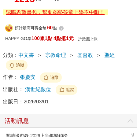
認購希望書包，幫助弱勢孩童上學不中斷！
60
預計最高可得金幣
點
?
100累1點 4點抵1元
HAPPY GO享
折抵無上限
分類：
中文書
＞
宗教命理
＞
基督教
＞
聖經
追蹤
作者：
張慶安
追蹤
出版社：
漢世紀數位
追蹤
出版日：
2026/03/01
活動訊息
閱讀漫遊錄-2026上半年暢銷榜
通