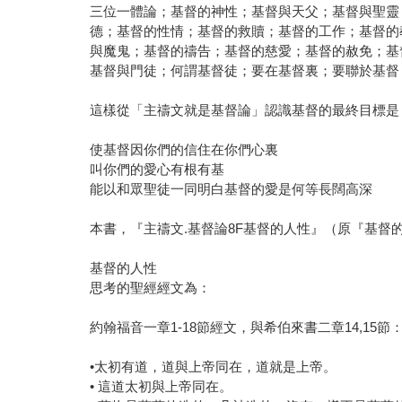
三位一體論；基督的神性；基督與天父；基督與聖靈
德；基督的性情；基督的救贖；基督的工作；基督的
與魔鬼；基督的禱告；基督的慈愛；基督的赦免；基
基督與門徒；何謂基督徒；要在基督裏；要聯於基督
這樣從「主禱文就是基督論」認識基督的最終目標是
使基督因你們的信住在你們心裏
叫你們的愛心有根有基
能以和眾聖徒一同明白基督的愛是何等長闊高深
本書，『主禱文.基督論8F基督的人性』（原『基督
基督的人性
思考的聖經經文為：
約翰福音一章1-18節經文，與希伯來書二章14,15節
•太初有道，道與上帝同在，道就是上帝。
• 這道太初與上帝同在。