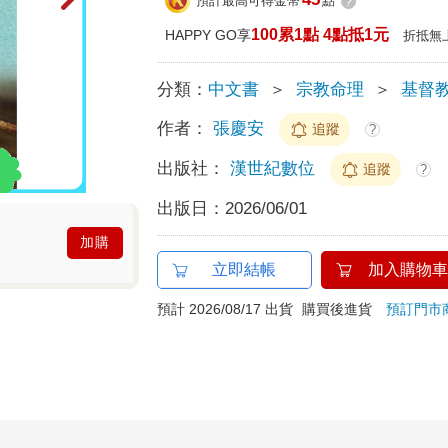
預計最高可得金幣
點
?
100累1點 4點抵1元
HAPPY GO享
折抵無
分類：
中文書
＞
宗教命理
＞
基督
作者：
張慶安
追蹤
?
出版社：
漢世紀數位
追蹤
?
出版日：
2026/06/01
加購
立即結帳
加入購物車
預計 2026/08/17 出貨
購買後進貨
預訂門市