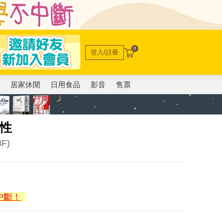
0
登入/註冊
電
居家休閒
日用食品
影音
售票
人性
8F)
中斷！