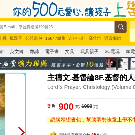
圭吾
楊双子
公益書包
16647續集
吉伊卡哇
高希均
通靈藥師
路邊攤新作
馬斯克
玩具總動員5
超慢跑
館
英文書
雜誌
電子書
文具
玩具親子
3C電玩
家
主禱文.基督論8F.基督的
Lord`s Prayer. Christology (Volume 
900
9
折
元
1000
元
認購希望書包，幫助弱勢孩童上學不
45