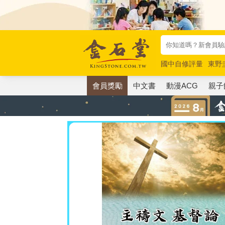
國中自修評量
東野
唯紅花綻放
奧德賽
會員獎勵
中文書
動漫ACG
親子