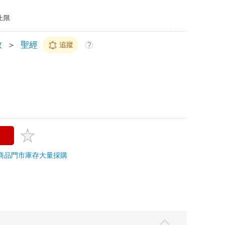
上限
教
＞
聖經
追蹤
?
商品
門市庫存
大量採購