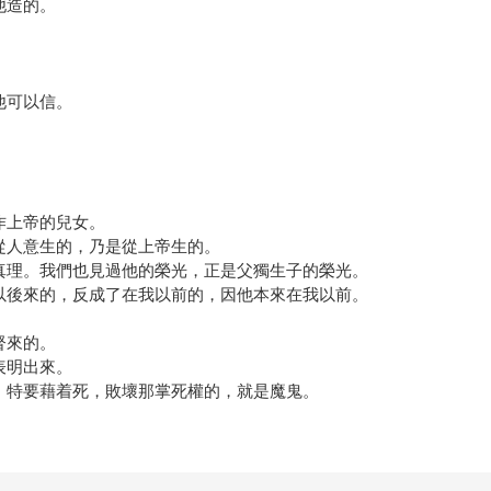
他造的。
他可以信。
。
作上帝的兒女。
從人意生的，乃是從上帝生的。
有真理。我們也見過他的榮光，正是父獨生子的榮光。
我以後來的，反成了在我以前的，因他本來在我以前。
。
督來的。
表明出來。
體。特要藉着死，敗壞那掌死權的，就是魔鬼。