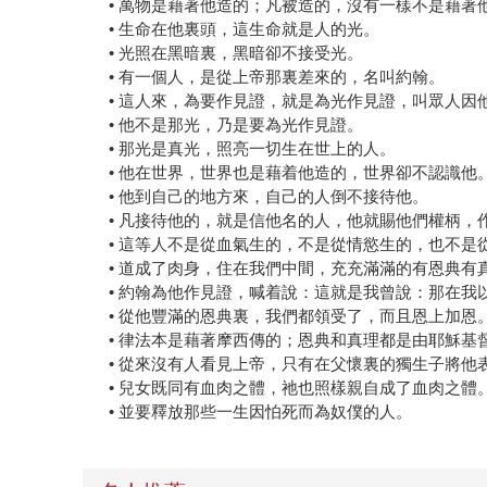
• 萬物是藉著他造的；凡被造的，沒有一樣不是藉著
• 生命在他裏頭，這生命就是人的光。
• 光照在黑暗裏，黑暗卻不接受光。
• 有一個人，是從上帝那裏差來的，名叫約翰。
• 這人來，為要作見證，就是為光作見證，叫眾人因
• 他不是那光，乃是要為光作見證。
• 那光是真光，照亮一切生在世上的人。
• 他在世界，世界也是藉着他造的，世界卻不認識他
• 他到自己的地方來，自己的人倒不接待他。
• 凡接待他的，就是信他名的人，他就賜他們權柄，
• 這等人不是從血氣生的，不是從情慾生的，也不是
• 道成了肉身，住在我們中間，充充滿滿的有恩典
• 約翰為他作見證，喊着說：這就是我曾說：那在
• 從他豐滿的恩典裏，我們都領受了，而且恩上加恩
• 律法本是藉著摩西傳的；恩典和真理都是由耶穌基
• 從來沒有人看見上帝，只有在父懷裏的獨生子將他
• 兒女既同有血肉之體，祂也照樣親自成了血肉之
• 並要釋放那些一生因怕死而為奴僕的人。