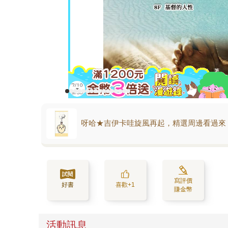
呀哈★吉伊卡哇旋風再起，精選周邊看過來
寫評價
好書
喜歡+1
賺金幣
活動訊息