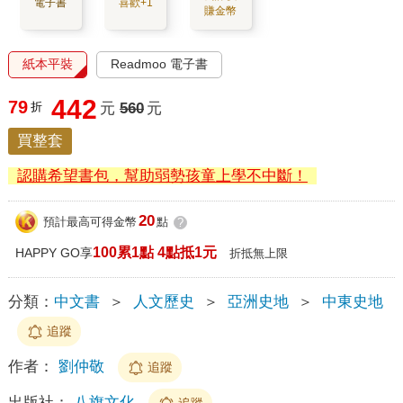
電子書
喜歡+1
賺金幣
紙本平裝
Readmoo 電子書
442
79
折
元
560
元
買整套
認購希望書包，幫助弱勢孩童上學不中斷！
20
預計最高可得金幣
點
?
100累1點 4點抵1元
HAPPY GO享
折抵無上限
分類：
中文書
＞
人文歷史
＞
亞洲史地
＞
中東史地
追蹤
作者：
劉仲敬
追蹤
出版社：
八旗文化
追蹤