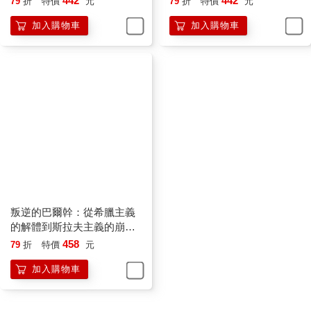
442
442
79
折
特價
元
79
折
特價
元
講稿02)
加入購物車
加入購物車
叛逆的巴爾幹：從希臘主義
的解體到斯拉夫主義的崩潰
(劉仲敬.民族發明學講稿01)
458
79
折
特價
元
加入購物車