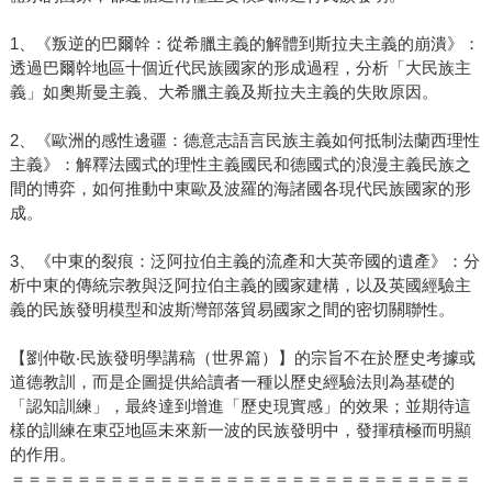
1、《叛逆的巴爾幹：從希臘主義的解體到斯拉夫主義的崩潰》：
透過巴爾幹地區十個近代民族國家的形成過程，分析「大民族主
義」如奧斯曼主義、大希臘主義及斯拉夫主義的失敗原因。
2、《歐洲的感性邊疆：德意志語言民族主義如何抵制法蘭西理性
主義》：解釋法國式的理性主義國民和德國式的浪漫主義民族之
間的博弈，如何推動中東歐及波羅的海諸國各現代民族國家的形
成。
3、《中東的裂痕：泛阿拉伯主義的流產和大英帝國的遺產》：分
析中東的傳統宗教與泛阿拉伯主義的國家建構，以及英國經驗主
義的民族發明模型和波斯灣部落貿易國家之間的密切關聯性。
【劉仲敬‧民族發明學講稿（世界篇）】的宗旨不在於歷史考據或
道德教訓，而是企圖提供給讀者一種以歷史經驗法則為基礎的
「認知訓練」，最終達到增進「歷史現實感」的效果；並期待這
樣的訓練在東亞地區未來新一波的民族發明中，發揮積極而明顯
的作用。
＝＝＝＝＝＝＝＝＝＝＝＝＝＝＝＝＝＝＝＝＝＝＝＝＝＝＝＝