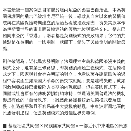
本書最後一個案例是目前屬於坦尚尼亞的桑吉巴自治區。本為英
國保護國的桑吉巴被坦尚尼亞統一後，導致其自古以來的習慣傳
統與在英國保護時期建立的法治基礎被摧毀殆盡，喪失其原本作
為伊斯蘭世界的東非商業轉運站的優勢地位與獨特文化。桑吉巴
如同東亞的「香港」，兩者都是英國模式的失敗結果；它們的共
通點是在長期的「一國兩制」狀態下，錯失了民族發明的關鍵節
點。
劉仲敬認為，近代民族發明除了法國理性主義和德國浪漫主義的
模式之外，還有第三條路線，即英國的經驗主義模式。在法德模
式之下，國家與社會存在明顯的對立，也意味著在建構民族的過
程中容易產生如法國大革命的衝突或動亂；要是建構失敗，就如
同敘利亞或黎巴嫩般陷入長期的內戰狀態。但在英國模式下，共
同體或社會原有的傳統習慣能夠維持，並通過英國普通法的機制
形成有效的「自發秩序」；雖然此路徑相較於法德模式發展緩
慢，但過程平和且不容易產生大規模的動亂。中東波斯灣地區的
民族發明過程，便是英國模式的最佳世界史範例。
▉ 基礎社區共同體 X 民族國家共同體＝一部近代中東地區的民族