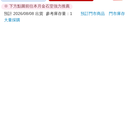
※ 下方點圖前往本月金石堂強力推薦
若非上列種類商品，均享有到貨7天的猶豫期（含例假
日）。
預計 2026/08/08 出貨
參考庫存量：1
預訂門市商品
門市庫存
大量採購
辦理退換貨時，商品（組合商品恕無法接受單獨退貨）必須
是您收到商品時的原始狀態（包含商品本體、配件、贈品、
保證書、所有附隨資料文件及原廠內外包裝…等），請勿直
接使用原廠包裝寄送，或於原廠包裝上黏貼紙張或書寫文
字。
退回商品若無法回復原狀，將請您負擔回復原狀所需費用，
嚴重時將影響您的退貨權益。