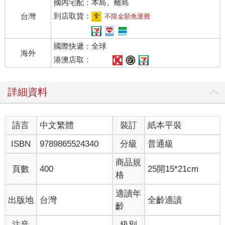
國內宅配：本島、離島
到店取貨：
台灣
不限金額免運費
國際快遞：全球
海外
港澳店取：
詳細資料
語言
中文繁體
裝訂
紙本平裝
ISBN
9789865524340
分級
普通級
商品規
頁數
400
25開15*21cm
格
適讀年
出版地
台灣
全齡適讀
齡
注音
級別