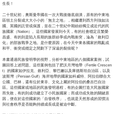
生長！
二十世紀初，奧斯曼帝國在一次大戰後徹底崩潰，原有的中東地
區領土分裂成大大小小的「無主之地」，相繼遭到西方列強如法
國、英國的託管或保護，並在二十世紀中期紛紛獨立成近代的民
族國家（Nation）。這些國家發展到今天，有的社會穩定且繁榮
昌盛、有的則是陷入長期的族群紛爭或內戰衝突，淪為「敘利亞
化」的部族戰爭之地。是什麼原因，在今天中東各國家的戰亂或
和平、衝突或穩定之間劃下了深遠的裂痕呢？
本書通過民族發明學的視野，分析中東地區的八個國家案例，試
圖回答上述問題。這些案例包括了肥沃月灣地帶（Fertile Crescen
t）的國家如伊拉克、敘利亞、黎巴嫩以及庫德斯坦自治區，以及
波斯灣（Persian Gulf）海岸地帶的國家如科威特、阿拉伯聯合大
公國、巴林，還有位於東非、文化上屬於阿拉伯的桑吉巴自治
區。這些國家或地區的民族發明過程，有的企圖打造大民族國家
而失敗，有的則成功建立了小民族國家；而成功或失敗的關鍵原
因，便在於這些國家的「自發秩序」，也就是天然形成的習慣法
與社會秩序是否能夠持續成長或是被迫中斷。