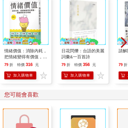
情緒價值：消除內耗，
日花閃爍：台語的美麗
請解
把情緒變得有價值，跟
詞彙&一百首詩
誰都能自在相處
316
356
79
折
特價
元
79
折
特價
元
79
折
加入購物車
加入購物車
您可能會喜歡