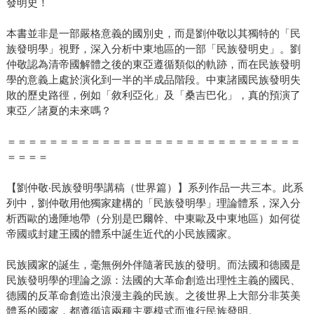
發明史！
本書並非是一部嚴格意義的國別史，而是劉仲敬以其獨特的「民
族發明學」視野，深入分析中東地區的一部「民族發明史」。劉
仲敬認為清帝國解體之後的東亞遵循類似的軌跡，而在民族發明
學的意義上處於演化到一半的半成品階段。中東諸國民族發明失
敗的歷史路徑，例如「敘利亞化」及「桑吉巴化」，真的預演了
東亞／諸夏的未來嗎？
＝＝＝＝＝＝＝＝＝＝＝＝＝＝＝＝＝＝＝＝＝＝＝＝＝＝＝＝
＝＝＝＝
【劉仲敬‧民族發明學講稿（世界篇）】系列作品一共三本。此系
列中，劉仲敬用他獨家建構的「民族發明學」理論體系，深入分
析西歐的邊陲地帶（分別是巴爾幹、中東歐及中東地區）如何從
帝國或封建王國的體系中誕生近代的小民族國家。
民族國家的誕生，毫無例外伴隨著民族的發明。而法國和德國是
民族發明學的理論之源：法國的大革命創造出理性主義的國民、
德國的反革命創造出浪漫主義的民族。之後世界上大部分非英美
體系的國家，都遵循這兩種主要模式而進行民族發明。