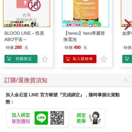
BLOOD LINE～怪異
【hereu】hero專屬替
如夢
ABO宇宙～
換電池
280
490
特價
元
特價
元
特價
預購限定
加入購物車
訂購/退換貨須知
加入金石堂 LINE 官方帳號『完成綁定』，隨時掌握出貨動
態：