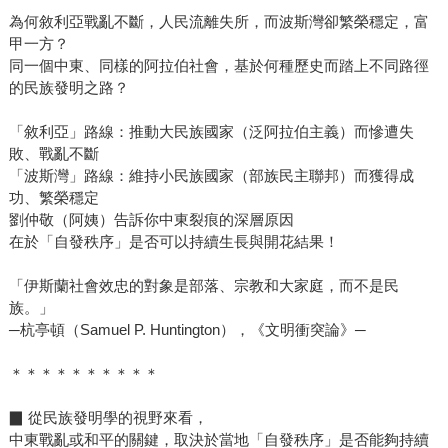
為何敘利亞戰亂不斷，人民流離失所，而波斯灣卻繁榮穩定，富
甲一方？
同一個中東、同樣的阿拉伯社會，基於何種歷史而踏上不同路徑
的民族發明之路？
「敘利亞」路線：推動大民族國家（泛阿拉伯主義）而慘遭失
敗、戰亂不斷
「波斯灣」路線：維持小民族國家（部族民主聯邦）而獲得成
功、繁榮穩定
劉仲敬（阿姨）告訴你中東裂痕的深層原因
在於「自發秩序」是否可以持續生長與開花結果！
「伊斯蘭社會效忠的對象是部落、宗教和大家庭，而不是民
族。」
─杭亭頓（Samuel P. Huntington），《文明衝突論》─
＊＊＊＊＊＊＊＊＊＊
▉ 從民族發明學的視野來看，
中東戰亂或和平的關鍵，取決於當地「自發秩序」是否能夠持續