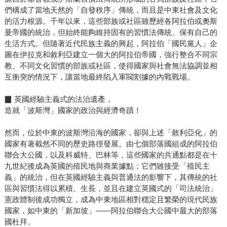
們構成了當地天然的「自發秩序」傳統，而且是中東社會及文化
的活力根源。千年以來，這些部族或社區雖歷經各阿拉伯或奧斯
曼帝國的統治，但始終能夠維持固有的習慣法傳統、保有自己的
生活方式。但隨著近代民族主義的興起，阿拉伯「國民黨人」企
圖在伊拉克和敘利亞建立一個大的阿拉伯帝國，強行整合不同宗
教、不同文化習慣的部族或社區，使得國家與社會無法協調並相
互衝突的情況下，讓當地最終陷入軍閥割據的內戰戰場。
▉ 英國經驗主義式的法治遺產，
造就「波斯灣」國家的政治與經濟奇蹟！
然而，位於中東的波斯灣沿海的國家，卻與上述「敘利亞化」的
國家有著截然不同的歷史路徑發展。由七個部落國組成的阿拉伯
聯合大公國，以及科威特、巴林等，這些國家的共通點都是在十
九世紀後成為英國的殖民地與商業據點；它們雖接受「殖民主
義」的統治，但在英國經驗主義與普通法的影響下，其傳統的社
區與習慣法得以累積、生長，並且在建立英國式的「司法統治」
憲政體制後成功獨立，成為中東地區相對穩定且繁榮的現代民族
國家，如中東的「新加坡」——阿拉伯聯合大公國中最大的部落
國杜拜。