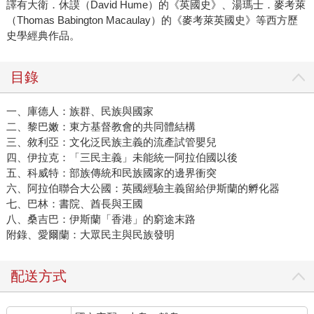
譯有大衛．休謨（David Hume）的《英國史》、湯瑪士．麥考萊
（Thomas Babington Macaulay）的《麥考萊英國史》等西方歷
史學經典作品。
目錄
一、庫德人：族群、民族與國家
二、黎巴嫩：東方基督教會的共同體結構
三、敘利亞：文化泛民族主義的流產試管嬰兒
四、伊拉克：「三民主義」未能統一阿拉伯國以後
五、科威特：部族傳統和民族國家的邊界衝突
六、阿拉伯聯合大公國：英國經驗主義留給伊斯蘭的孵化器
七、巴林：書院、酋長與王國
八、桑吉巴：伊斯蘭「香港」的窮途末路
附錄、愛爾蘭：大眾民主與民族發明
配送方式