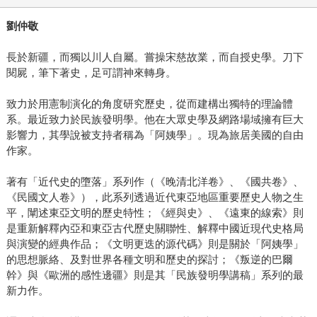
劉仲敬
長於新疆，而獨以川人自屬。嘗操宋慈故業，而自授史學。刀下
閱屍，筆下著史，足可謂神來轉身。
致力於用憲制演化的角度研究歷史，從而建構出獨特的理論體
系。最近致力於民族發明學。他在大眾史學及網路場域擁有巨大
影響力，其學說被支持者稱為「阿姨學」。現為旅居美國的自由
作家。
著有「近代史的墮落」系列作（《晚清北洋卷》、《國共卷》、
《民國文人卷》），此系列透過近代東亞地區重要歷史人物之生
平，闡述東亞文明的歷史特性；《經與史》、《遠東的線索》則
是重新解釋內亞和東亞古代歷史關聯性、解釋中國近現代史格局
與演變的經典作品；《文明更迭的源代碼》則是關於「阿姨學」
的思想脈絡、及對世界各種文明和歷史的探討；《叛逆的巴爾
幹》與《歐洲的感性邊疆》則是其「民族發明學講稿」系列的最
新力作。