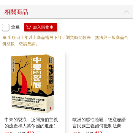
相關商品
全選
加入購物車
※ 出版日十年以上商品需另下訂，調貨時間較長，無法與一般商品合
併結帳，敬請見諒。
中東的裂痕：泛阿拉伯主義
歐洲的感性邊疆：德意志語
的流產和大英帝國的遺產(劉
言民族主義如何抵制法蘭西
仲敬.民族發明學講稿03)
理性主義(劉仲敬.民族發明學