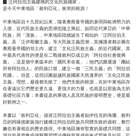
▉ 泛阿拉伯主義建構的文化民族國家，
是今天中東地區「敘利亞化」衝突的根源！
中東地區自十九世紀以來，隨著奧斯曼帝國的衰弱與歐洲勢力的
入侵，近代民族主義的思潮也隨之興起。如同近代東亞的「中華
民族」與「漢族」，中東地區陸續誕生了相似的「泛阿拉伯主
義」及「泛伊斯蘭主義」等大民族主義思潮，其擁護者都企圖在
奧斯曼帝國的領土內，建立「文化泛民族主義」的近代國家。其
中最具代表性的便是在二戰後敘利亞成立的「阿拉伯社會復興
黨」，這是個中東版本的「國民革命黨」；他們試圖通過「團結
所有阿拉伯人」的民族口號，建立一個「三民主義」的「阿拉伯
民國」。但是，這些試圖超越民族國家天然邊界的「文化泛民族
主義」理想，最後都失敗了；他們失敗的根源，在於中東地區存
在著遠比它們歷史更久遠、更強大的力量，也就是以部族為主的
基礎社區力量；本書提及的庫德人及其民族的發明歷史，便是最
好範例之一。
本書以「敘利亞化」描述泛阿拉伯主義者如伊拉克的海珊、敘利
亞的阿薩德家族強行建構泛阿拉伯民族共同體失敗的過程，黎巴
嫩也有著相近的歷史路徑。中東地區擁有堅實的基礎共同體，這
源自於基督教或伊斯蘭習慣法傳統所形成的各式部族及社區，它