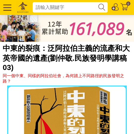
0
中東的裂痕：泛阿拉伯主義的流產和大
英帝國的遺產(劉仲敬.民族發明學講稿
03)
同一個中東、同樣的阿拉伯社會，為何踏上不同路徑的民族發明之
路？