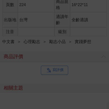
商品規
頁數
224
16*22*11
只要不放棄的持續往前走，終究會走到目的地，哪怕走得再慢，
格
跪著也要走完，於是橫衝直撞的完成了一個又一個想去的地方，
可它就像一個永無止盡的輪迴，每當抵達一個盡頭，總會有另一
適讀年
出版地
台灣
全齡適讀
個新的遠方，所以我不斷地向外尋找，只為了在某一個遠方找到
齡
「我想去看看這世界」的答案。
注音
級別
那年我二十一歲，正當我滿腔熱血地奮力朝向自己夢想中的模樣
中文書
＞
心理勵志
＞
勵志小品
＞
實踐夢想
前進時，住在台東的父親突然生了一場重病，陷入昏迷後再醒
來，腦部中風的影響讓他再也無法自理，我先將當時在國外的工
作暫時擱置，舉家搬到台北繼續接受治療，妹妹辭去了工作與母
商品評價
親一起照顧父親，突如其來的龐大開銷讓整個家都陷入一股漫長
的低氣壓，一家四口擠在醫院附近的一間三坪大的套房，我扛起
了所有家計並告訴自己再努力一點，期盼有天能帶著家人離開這
寫評價
個地方。
大概是從這裡開始，我不再去想像原先的夢想該是什麼模樣，對
相關主題
我來說，能把家人照顧好就是我心中最大的願望，於是我將工作
型態轉變成了自由接案，好讓自己能在家一邊工作也能一邊照顧
父親，曾經美好的夢想，光用想的都顯得奢侈，工作賺錢的念
頭，已不再是為了環遊世界這個目標而努力，而是單純的希望家