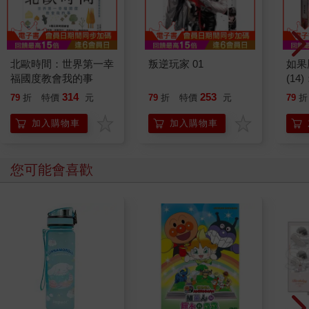
北歐時間：世界第一幸
叛逆玩家 01
如果
福國度教會我的事
(1
貓漫
314
253
79
折
特價
元
79
折
特價
元
79
折
加入購物車
加入購物車
您可能會喜歡