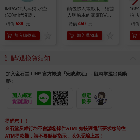
IMPACT大耳狗 水壺
麵包超人電影版：細菌
1664
(500ml)#淺藍
人與繪本的露露DVD-
拍貼
IMCMB01LB
平裝版
539
450
特價
元
特價
元
特價
加入購物車
加入購物車
訂購/退換貨須知
加入金石堂 LINE 官方帳號『完成綁定』，隨時掌握出貨動
態：
提醒您！！
金石堂及銀行均不會請您操作ATM! 如接獲電話要求您前往
ATM提款機，請不要聽從指示，以免受騙上當！