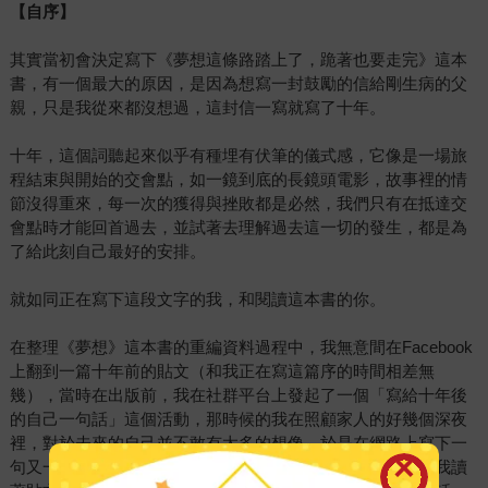
【自序】
其實當初會決定寫下《夢想這條路踏上了，跪著也要走完》這本
書，有一個最大的原因，是因為想寫一封鼓勵的信給剛生病的父
親，只是我從來都沒想過，這封信一寫就寫了十年。
十年，這個詞聽起來似乎有種埋有伏筆的儀式感，它像是一場旅
程結束與開始的交會點，如一鏡到底的長鏡頭電影，故事裡的情
節沒得重來，每一次的獲得與挫敗都是必然，我們只有在抵達交
會點時才能回首過去，並試著去理解過去這一切的發生，都是為
了給此刻自己最好的安排。
就如同正在寫下這段文字的我，和閱讀這本書的你。
在整理《夢想》這本書的重編資料過程中，我無意間在Facebook
上翻到一篇十年前的貼文（和我正在寫這篇序的時間相差無
幾），當時在出版前，我在社群平台上發起了一個「寫給十年後
的自己一句話」這個活動，那時候的我在照顧家人的好幾個深夜
裡，對於未來的自己並不敢有太多的想像，於是在網路上寫下一
句又一句的正能量，給沒人發現那個也渴望被擁抱的自己，我讀