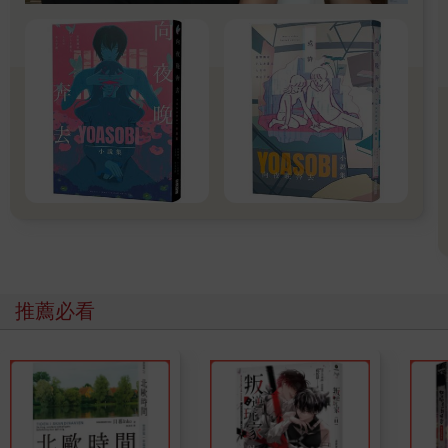
這是我在追尋夢想裡踏出的第二步，我發現時間不再只是以線性
式的軌跡在進行，它是由一連串的發生而組合而成的，如同一條
無規律的軸線，在看似毫無關聯的每個事件之間穿梭著發生，它
是不同時間點之間的串連，此刻發生的遺憾也可能是通往數年後
圓滿的結果。十年前，寫完這本書的那個深夜，我發現了生命中
這條時間軸的運作方式，從追尋夢想的那天開始，我爬過了高
山，越過了大海，再穿越洶湧的人群，原來我在尋找的答案並不
在遠方，而是在回家的那段路上。
這十年間，我曾在照顧家人的生活之下，試著再去完成當初心中
的那份夢想，可出發的那份心情也不再是坐在台東海邊堤防上的
那個孩子，這封信，寫下了十年的青春歲月，我將最珍貴的那部
分寄給了我愛的人，如果十年是一個自我驗收的階段，那我想它
是結束，也是開始，我的夢想，在追尋遠方的旅途中也找到了回
推薦必看
家的方向。
它讓我理解，圓滿也包含了遺憾，成為自己這件事，包括了你生
命中的每一個發生，我依然會望向大海遠方的那條地平線，可我
不再害怕落單的那隻候鳥是否真能飛越遙遠的邊界，現在的我才
理解，原來我忽略了最重要的一件事，其實我一直都在飛翔的路
上，從未停下。