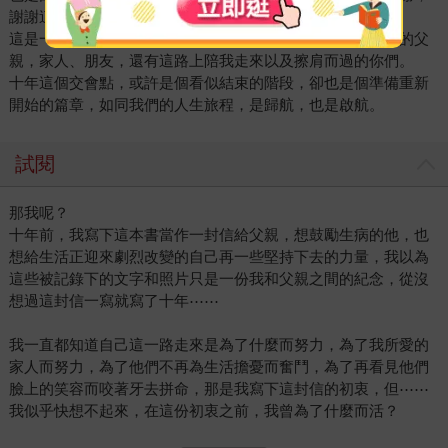
謝謝這一路上陪伴我走過的每一個你。
這是一封即將完成的信，我花了十年的時間寫下，想獻給我的父
親，家人、朋友，還有這路上陪我走來以及擦肩而過的你們。
十年這個交會點，或許是個看似結束的階段，卻也是個準備重新
開始的篇章，如同我們的人生旅程，是歸航，也是啟航。
試閱
那我呢？
十年前，我寫下這本書當作一封信給父親，想鼓勵生病的他，也
想給生活正迎來劇烈改變的自己再一些堅持下去的力量，我以為
這些被記錄下的文字和照片只是一份我和父親之間的紀念，從沒
想過這封信一寫就寫了十年⋯⋯
我一直都知道自己這一路走來是為了什麼而努力，為了我所愛的
家人而努力，為了他們不再為生活擔憂而奮鬥，為了再看見他們
臉上的笑容而咬著牙去拼命，那是我寫下這封信的初衷，但⋯⋯
我似乎快想不起來，在這份初衷之前，我曾為了什麼而活？