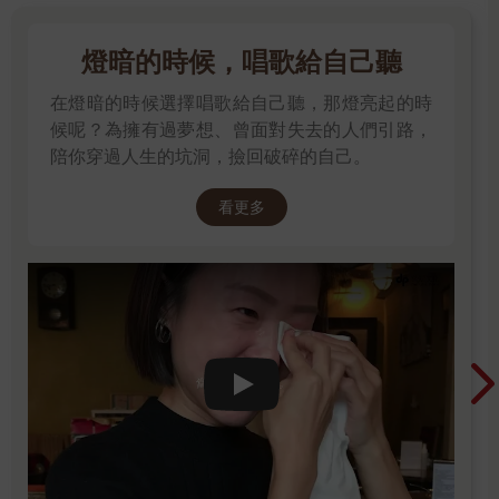
人可以有個穩定的生活，不再為了住的地方煩惱，我也不再為了
擔心下一餐沒有著落而瞞著他們假裝自己都有吃飽，心中那份夢
燈暗的時候，唱歌給自己聽
想，在還來不及完成的那條路上，早已乘載了不同的重量。
在燈暗的時候選擇唱歌給自己聽，那燈亮起的時
接著，就是你們所認識的那個我，在那幾年的日子裡，我在網路
候呢？為擁有過夢想、曾面對失去的人們引路，
上分享自己過去旅程的照片，並試著寫下自己對於生命變化所帶
陪你穿過人生的坑洞，撿回破碎的自己。
來的體悟，我從沒想過要寫給誰，我一直都知道，那是寫給自己
人生最徬徨的時候。
看更多
二十五歲那年，我有機會能寫下這本《夢想這條路踏上了，跪著
也要走完》送給父親，是因為我想起在他生病時，我曾在心裡承
諾過自己，無論接下來的日子還有多久，我想在有限的生命裡去
珍惜，去愛著，去陪伴與創造每一頁屬於我們之間的故事，我想
讓自己無論在什麼時候面對分別時，都不再留下遺憾，曾聽人說
過，來日並不方長，到了一定的年紀之後，日子開始用減法的方
式在進行，見一次面就少一次，但我覺得那樣子想，有時太悲觀
Play video
了，如果換個角度重新思考，從意識到「離別」的存在那天起，
我們能好好去珍惜生命旅途上的每一次相聚，直到終點來臨之
前，或許都能不再留下一絲遺憾地學會道別。