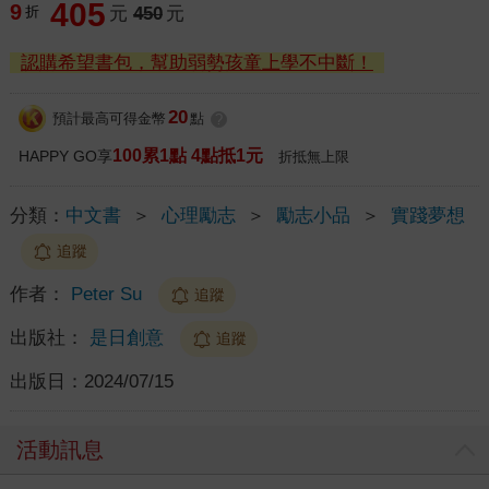
405
9
折
元
450
元
認購希望書包，幫助弱勢孩童上學不中斷！
20
預計最高可得金幣
點
?
100累1點 4點抵1元
HAPPY GO享
折抵無上限
分類：
中文書
＞
心理勵志
＞
勵志小品
＞
實踐夢想
追蹤
作者：
Peter Su
追蹤
出版社：
是日創意
追蹤
出版日：
2024/07/15
活動訊息