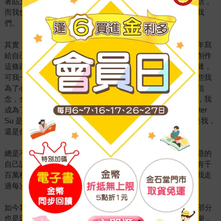
著貼文底下那好幾百個人陪著我一起寫給十年後自己的一段話，
而我也將這本書給寫完，連同那份陪伴一起寄給了十年後的我
們。
其實，我並沒有想過，十年後的我們，真的能一起來收下當年寫
給自己的這段話，當我重新閱讀這本書時，我依舊記得踏上創作
這條路上的那份初衷，一封寫給父親的信。即使沿途佈滿荊棘，
可我一直都知道，給予我力量的並非全源自於我一個人，那些我
為了心愛的人們付出的選擇，和我對愛我的你們堅持不懈的信
念，全是灌溉我一路走來的養分，十年前寫下這一封信開始，我
成為了一個名為Peter Su 的模樣，途中，我曾問過自己，Peter
Su 是誰？也曾隨著陌生人的討論和留言去臆測，Peter Su 是我，
還是你們眼裡的我。
總是不夠聰明的我，選擇了最簡單的方式，將一路上反覆解題的
自己記錄了下來，一字一句的將感受給寫下，這世道的答案有千
百萬種，慶幸的是，我找到了屬於我的那一個，它成了陪伴我走
過每次風雨的堅定信仰，一個名為「我自己」的力量。
如今我才理解，那個我曾好奇人們口中的Peter Su 有很大一部分
也是因為你們而存在，所以我想親自和你們每一位說一聲謝謝，