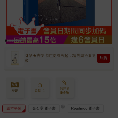
呀哈★吉伊卡哇旋風再起，精選周邊看過
加購
來
寫評價
好書
喜歡+1
賺金幣
?
紙本平裝
金石堂 電子書
Readmoo 電子書