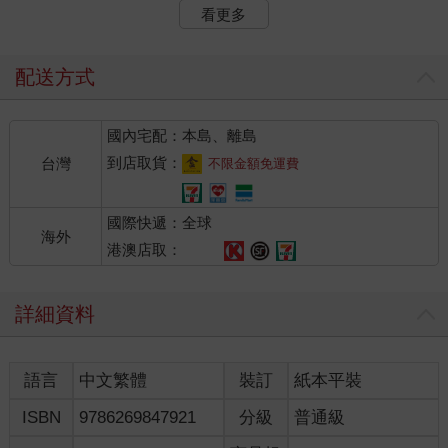
「那我呢？」準備重新編寫這本書時，我問了自己這麼一句話，
看更多
卻陷入了一片空白。
不知那樣的沉思維持了多久，畫面裡偶爾閃過一片乾淨的藍天，
配送方式
遷移的候鳥從右方成群飛過天際，偶有落單幾隻獨自飛翔，我想
起在台東長大的那片大海，小時候，我常常坐在海濱公園前的提
國內宅配：本島、離島
防上，望相最遠的那條地平線，我總是試著想把天空與海的之間
再看清楚一些，那時候的我常常在想，落單的那隻候鳥如果能奮
到店取貨：
台灣
不限金額免運費
力的飛越邊界，是不是就真能飛到地球的另一端。
國際快遞：全球
十五歲那年，我站在車站前和父母親道別，獨自到了台北唸書，
海外
我總是和身邊的人說，我想去看看這世界，於是說著說著就成了
港澳店取：
口中的夢想，當有人問起以後我想做什麼，我總是和他們說，我
想要環遊世界，有些人帶著嘲笑的口氣說，你英文這麼爛，家裡
詳細資料
又沒錢，一天到晚夢想著環遊世界，別笑死人了。
我說，是他們不懂夢想。
語言
中文繁體
裝訂
紙本平裝
關於《夢想》這本書，一半是寫給我的父親，另外一半則是寫給
當時追尋夢想的自己，十九歲成為夢想中的背包客開始後，大約
ISBN
9786269847921
分級
普通級
只維持將近四年的時間，那時候的我總覺得夢想就在遙遠的地球
另一端，所以我踏上了第一步，深信時間就是一條平行的軌跡，