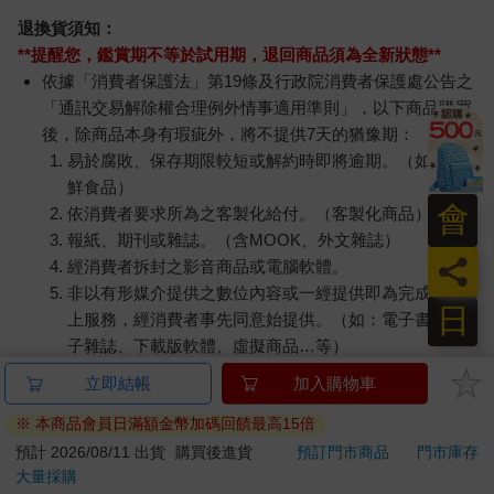
退換貨須知：
**提醒您，鑑賞期不等於試用期，退回商品須為全新狀態**
依據「消費者保護法」第19條及行政院消費者保護處公告之
「通訊交易解除權合理例外情事適用準則」，以下商品購買
後，除商品本身有瑕疵外，將不提供7天的猶豫期：
易於腐敗、保存期限較短或解約時即將逾期。（如：生
鮮食品）
會
依消費者要求所為之客製化給付。（客製化商品）
報紙、期刊或雜誌。（含MOOK、外文雜誌）
員
經消費者拆封之影音商品或電腦軟體。
非以有形媒介提供之數位內容或一經提供即為完成之線
日
上服務，經消費者事先同意始提供。（如：電子書、電
子雜誌、下載版軟體、虛擬商品…等）
已拆封之個人衛生用品。（如：內衣褲、刮鬍刀、除毛
立即結帳
加入購物車
刀…等）
※ 本商品會員日滿額金幣加碼回饋最高15倍
若非上列種類商品，均享有到貨7天的猶豫期（含例假
日）。
預計 2026/08/11 出貨
購買後進貨
預訂門市商品
門市庫存
大量採購
辦理退換貨時，商品（組合商品恕無法接受單獨退貨）必須