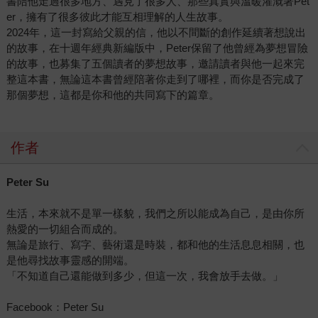
書陪他走過很多地方、遇見了很多人、那些真實與溫暖灌溉著Pet
er，擁有了很多彼此才能互相理解的人生故事。
2024年，這一封寫給父親的信，他以不間斷的創作延續著想說出
的故事，在十週年經典新編版中，Peter保留了他曾經為夢想冒險
的故事，也募集了五個讀者的夢想故事，邀請讀者與他一起來完
整這本書，無論這本書曾經陪著你走到了哪裡，而你是否完成了
那個夢想，這都是你和他的共同寫下的篇章。
作者
Peter Su
生活，本來就不是單一樣貌，我們之所以能成為自己，是由你所
熱愛的一切組合而成的。
無論是旅行、寫字、藝術還是時裝，都和他的生活息息相關，也
是他尋找故事靈感的開端。
「不知道自己還能做到多少，但這一次，我會放手去做。」
Facebook：Peter Su