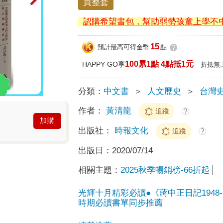
買整套
認購希望書包，幫助弱勢孩童上學不
15
預計最高可得金幣
點
?
100累1點 4點抵1元
HAPPY GO享
折抵無
分類：
中文書
＞
人文歷史
＞
台灣
作者：
黃清龍
追蹤
?
加購
出版社：
時報文化
追蹤
?
出版日：
2020/07/14
相關主題：
2025秋季暢銷榜-66折起
光輝十月精彩必讀●《蔣中正日記1948
時期必讀書單同步推薦