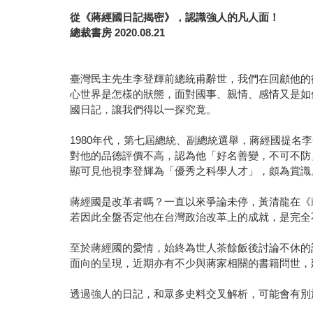
從《蔣經國日記揭密》，認識強人的凡人面！
總裁書房 2020.08.21
臺灣民主先生李登輝前總統甫辭世，我們在回顧他的
心世界是怎樣的狀態，面對國事、親情、感情又是如
國日記，讓我們得以一探究竟。
1980年代，第七屆總統、副總統選舉，蔣經國提
對他的品德評價不高，認為他「好名善變，不可不防
顯可見他視李登輝為「優秀之科學人才」，頗為賞識
蔣經國是改革者嗎？一直以來爭論未停，黃清龍在《
若因此全盤否定他在台灣政治改革上的成就，是完全
至於蔣經國的愛情，始終為世人茶餘飯後討論不休的
面向的呈現，近期亦有不少與蔣家相關的書籍問世，
透過強人的日記，和眾多史料交叉解析，可能會有別