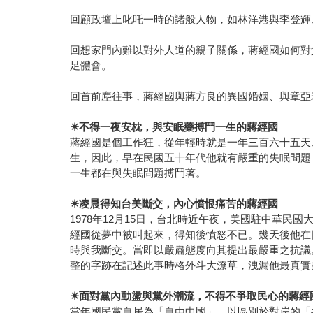
回顧政壇上叱吒一時的諸般人物，如林洋港與李登輝
回想家門內難以對外人道的親子關係，蔣經國如何對
足體會。
回首前塵往事，蔣經國與蔣方良的異國婚姻、與章亞
☀
不得一夜安枕，與安眠藥搏鬥一生的蔣經國
蔣經國是個工作狂，從年輕時就是一年三百六十五天
生，因此，早在民國五十年代他就有嚴重的失眠問題
一生都在與失眠問題搏鬥著。
☀
凌晨得知台美斷交，內心憤恨痛苦的蔣經國
1978年12月15日，台北時近午夜，美國駐中華
經國從夢中被叫起來，得知後憤怒不已。幾天後他在日
時與我斷交。當即以嚴肅態度向其提出最嚴重之抗議
整的字跡在記述此事時格外斗大潦草，洩漏他最真實
☀
面對黨內動盪與黨外潮流，不得不爭取民心的蔣經
當年國民黨自居為「自由中國」，以區別於對岸的「