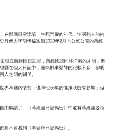
，在那個風雲詭譎、生死鬥權的年代，治國強人的內
丹佛大學胡佛檔案館2020年2月向公眾公開的蔣經
答案就在蔣經國日記裡，蔣經國認同林洋港的才能，但
經國在個人日記中，雖然對李登輝的記載不多，卻明
兩人之間的關係。
世界和國內情勢，也和他晚年的健康狀態有影響；但
自由解讀了。《蔣經國日記揭密》中還有蔣經國各種
們將不會看到《李登輝日記揭密》。