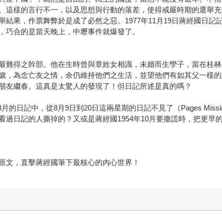
。這樣的言行不一，以及思想與行動的落差，使得戒嚴時期的選舉充
結果，作票舞弊於是成了必然之惡。1977年11月19日蔣經國日
，巧合的是當天晚上，中壢事件就爆發了。
最難得之幹部。他在生時曾與章姓女相識，未婚而生孿子，當在桂林
歲，為念亡友之情，余仍維持他們之生活，並望他們有如其父一樣的
朋友繼春。這真是太驚人的發現了！但日記所述是真的嗎？
年8月的日記中，從8月9日到20日這兩星期的日記不見了（Pages M
過日記的人撕掉的？又或是蔣經國1954年10月要撒謊時，把更早
原文，直擊蔣經國筆下最核心的內心世界！