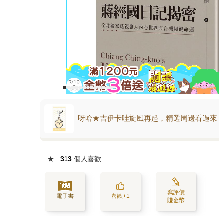
呀哈★吉伊卡哇旋風再起，精選周邊看過來
★
313
個人喜歡
寫評價
電子書
喜歡+1
賺金幣