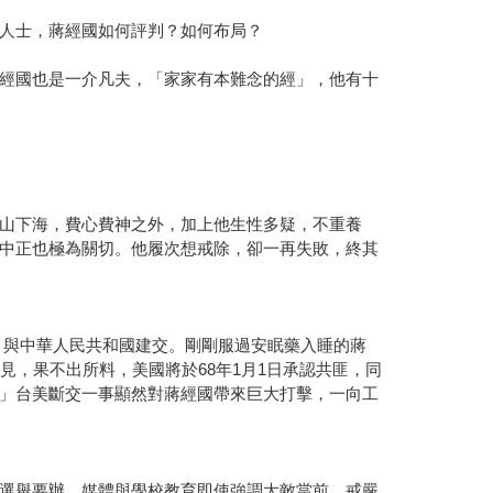
人士，蔣經國如何評判？如何布局？
經國也是一介凡夫，「家家有本難念的經」，他有十
山下海，費心費神之外，加上他生性多疑，不重養
中正也極為關切。他履次想戒除，卻一再失敗，終其
佈，與中華人民共和國建交。剛剛服過安眠藥入睡的蔣
，果不出所料，美國將於68年1月1日承認共匪，同
」台美斷交一事顯然對蔣經國帶來巨大打擊，一向工
選舉要辦，媒體與學校教育即使強調大敵當前、戒嚴