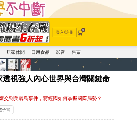
0
登入/註冊
電
居家休閒
日用食品
影音
售票
家透視強人內心世界與台灣關鍵命
斷交到美麗島事件，蔣經國如何掌握國際局勢？
 電子書