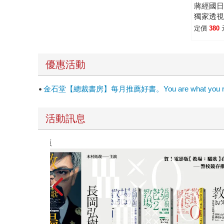
蔣經國
獨家透
與台灣
定價
380
優惠活動
金石堂【總裁書房】每月推薦好書。You are what you r
活動訊息
飛吧，鴻！：母親、我與中國（暢銷全球逾1500