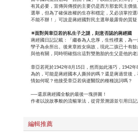
有其必要，宣傳與傳授的主要仍是西方那套民主價值
選舉，但為了確保政權的生存和穩定，又必須掌控選舉
不能不辦！」可說是蔣經國對民主選舉最露骨的質疑
☀
面對與章亞若的私生子之謎，刻意否認的蔣經國
蔣經國日記記載：「繼春為人忠厚，生性樸素，為一
孿子為余所出。後來章姓女病故，現此二孩已十有餘
與他有關，同時明確指出這對雙胞胎的生父是他的老
章亞若死於1942年8月15日，然而如此湊巧，1942
為的，可能是蔣經國本人撕掉的嗎？還是蔣過世後，看
情如何呢？他接受章亞若病逝醫院的種種說詞嗎？
──還原蔣經國全貌的最後一塊拼圖！
作者以說故事般的流暢筆法，從背景溯源並引用日記
編輯推薦