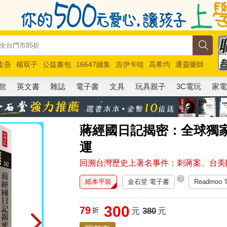
圭吾
楊双子
公益書包
16647續集
吉伊卡哇
高希均
通靈藥師
路邊攤新作
馬斯克
玩具總動員5
超慢跑
館
英文書
雜誌
電子書
文具
玩具親子
3C電玩
家
蔣經國日記揭密：全球獨
運
回溯台灣歷史上著名事件：刺蔣案、台美
?
紙本平裝
金石堂 電子書
Readmoo
300
79
折
元
380
元