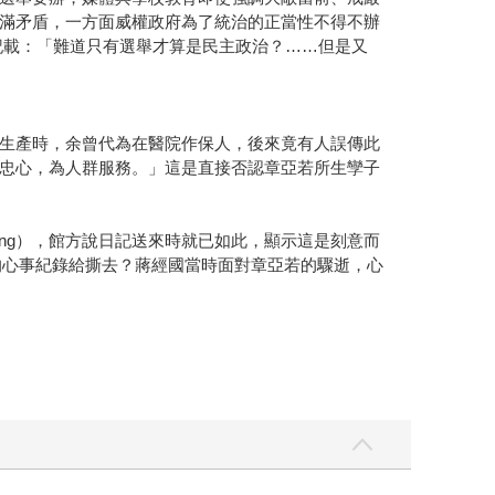
滿矛盾，一方面威權政府為了統治的正當性不得不辦
記記載：「難道只有選舉才算是民主政治？……但是又
生產時，余曾代為在醫院作保人，後來竟有人誤傳此
忠心，為人群服務。」這是直接否認章亞若所生孿子
issing），館方說日記送來時就已如此，顯示這是刻意而
的心事紀錄給撕去？蔣經國當時面對章亞若的驟逝，心