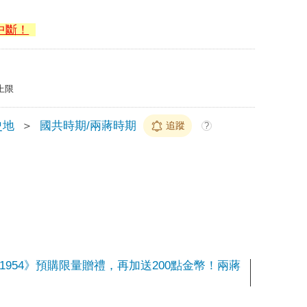
中斷！
上限
史地
＞
國共時期/兩蔣時期
追蹤
?
-1954》預購限量贈禮，再加送200點金幣！兩蔣