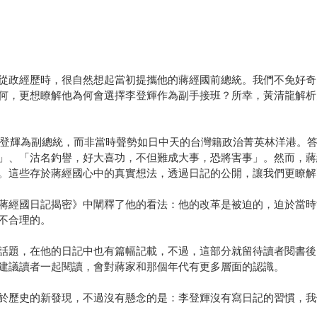
從政經歷時，很自然想起當初提攜他的蔣經國前總統。我們不免好奇
何，更想瞭解他為何會選擇李登輝作為副手接班？所幸，黃清龍解析史
名李登輝為副總統，而非當時聲勢如日中天的台灣籍政治菁英林洋港。
」、「沽名釣譽，好大喜功，不但難成大事，恐將害事」。然而，蔣
。這些存於蔣經國心中的真實想法，透過日記的公開，讓我們更瞭解
蔣經國日記揭密》中闡釋了他的看法：他的改革是被迫的，迫於當時
不合理的。
話題，在他的日記中也有篇幅記載，不過，這部分就留待讀者閱書後
建議讀者一起閱讀，會對蔣家和那個年代有更多層面的認識。
於歷史的新發現，不過沒有懸念的是：李登輝沒有寫日記的習慣，我