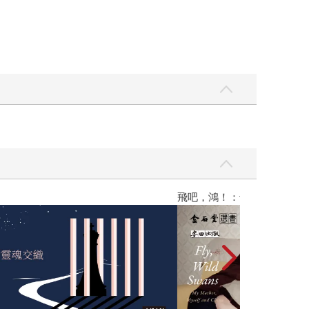
黃色書刊回來了