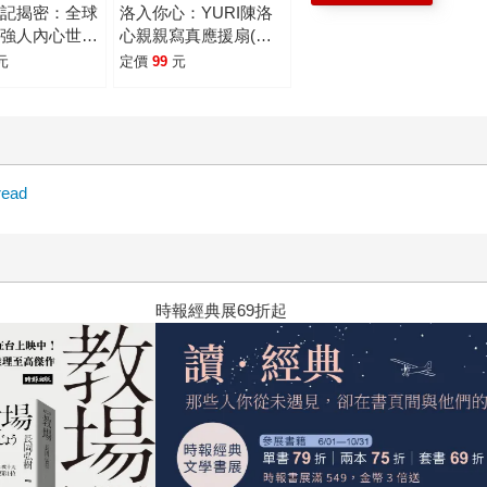
日記揭密：全球
洛入你心：YURI陳洛
視強人內心世界
心親親寫真應援扇(網
關鍵命運
路限定)
元
定價
99
元
ead
萬冊《鴻》最新系列作）
2026年8月金石堂強力推薦