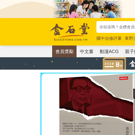
國中自修評量
東野
唯紅花綻放
奧德賽
會員獎勵
中文書
動漫ACG
親子