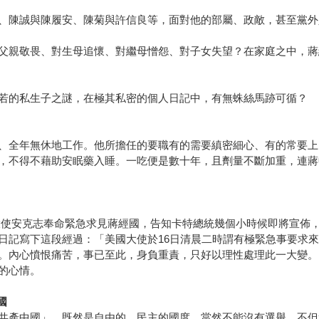
、陳誠與陳履安、陳菊與許信良等，面對他的部屬、政敵，甚至黨外
父親敬畏、對生母追懷、對繼母憎怨、對子女失望？在家庭之中，蔣
若的私生子之謎，在極其私密的個人日記中，有無蛛絲馬跡可循？
、全年無休地工作。他所擔任的要職有的需要縝密細心、有的常要上
，不得不藉助安眠藥入睡。一吃便是數十年，且劑量不斷加重，連蔣
民國大使安克志奉命緊急求見蔣經國，告知卡特總統幾個小時候即將宣
記寫下這段經過：「美國大使於16日清晨二時謂有極緊急事要求來見
。內心憤恨痛苦，事已至此，身負重責，只好以理性處理此一大變。
的心情。
國
共產中國」，既然是自由的、民主的國度，當然不能沒有選舉。不但