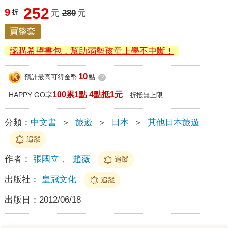
252
9
折
元
280
元
買整套
認購希望書包，幫助弱勢孩童上學不中斷！
10
預計最高可得金幣
點
?
100累1點 4點抵1元
HAPPY GO享
折抵無上限
分類：
中文書
＞
旅遊
＞
日本
＞
其他日本旅遊
追蹤
作者：
張國立
、
趙薇
追蹤
出版社：
皇冠文化
追蹤
出版日：
2012/06/18