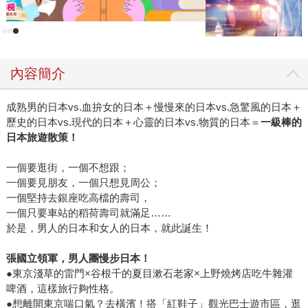
故事內容是如何設定的（背景、人物……）？寫這個故事有
耗時做資料蒐集或考證嗎？ A.這個故事最早的雛形出現在作
者帶著兩個國外回來的朋友到平溪線遊玩。這兩個朋友都是
台灣人，但從小移居海外、在國外長大，當時都是大學生，
內容簡介
覺得鐵道支線的火車旅行沒什麼意思。 作者於是告訴他們，
平溪線的終點菁桐站其實還能往山裡延伸，會有駕著台車的
成熟男的日本vs.血拚女的日本＋慢慢來的日本vs.急驚風的日本＋
松鼠出現，將他們帶進異世界……兩個朋友聽得津津有味，
歷史的日本vs.現代的日本＋心靈的日本vs.物質的日本＝
一級棒的
這個故事也因此慢慢成型。 故事裡提到的神明、地方傳說及
日本旅遊散策！
歷史軼聞等等，作者平時就有許多涉獵，而故事發生的背景
平溪線，作者則在創作這個故事時到訪多次，也拜了許多
一個要逛街，一個不想跟；
廟。 Q.編輯在看到這個故事時的感想？覺得一定要出這本書
一個要見朋友，一個只想見周公；
的感動點？ 「讀癮出版」的編輯一直認為：國內的大眾小說
一個堅持去銀座吃高檔的壽司，
一個只要車站的稻荷壽司就滿足……
市場，華文創作者的作品不夠多。大眾小說是最貼近廣大讀
於是，男人的日本和女人的日本，就此誕生！
者的文類，在地的作者應該最有能力、也最應該嘗試這類創
作，畢竟在地的作家與讀者都生活在同一塊土地上，理應最
張國立領軍，男人團慢步日本！
能替讀者講出在這塊土地上發生的故事。 《搶神大作戰》完
●東京淺草的雷門×谷根千的夏目漱石老家×上野燒烤店吃牛雜灌
全符合這樣的希望。作者的想像力在時空裡自在奔竄，根卻
啤酒，這樣旅行夠性格。
牢牢扎在台灣東北角，對文字展現了漂亮的掌控能力，讀起
●想離開東京喘口氣？去橫濱！搭「紅鞋子」觀光巴士遊市區，逛