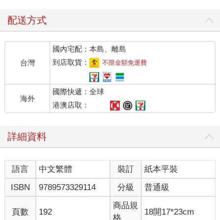
酒在家裡喝請別出去丟人、回台北前請把房間打掃乾淨、請把床
單枕頭套洗乾淨、請把垃圾處理掉、請鎖好門將鑰匙帶回台北還
配送方式
我。」
國內宅配：本島、離島
他還附上一張圖，說明他家的室內布置和生活日用品的儲放位
置、瓦斯和浴室乾燥機的使用方法─咦，我再找找，他跟我媽一
到店取貨：
台灣
不限金額免運費
樣的細心，怎麼沒留幾萬日圓給我當零用錢咧？
國際快遞：全球
算了，別太計較。另一個朋友有次喝醉酒也賴在主人家，還記得
海外
躺上人家的大床，睡到半夜有些涼，也記得拉起被子蓋在身上，
港澳店取：
不過第二天早上卻發現自己躺在院子的草地上，身上蓋的是輛腳
踏車。交朋友別太挑剔，要隨時感恩哪。
詳細資料
就這樣，我決定在東京試著生活看看。啊，天清氣爽，好個早晨
──好個中午，昨晚到底喝了多少酒？
語言
中文繁體
裝訂
紙本平裝
這棟大樓面對東京港，放眼望出去，不遠處是大橋、高速公路、
新幹線高架軌道，我煮杯咖啡坐到窗前的矮櫃，放上矢澤永吉的
ISBN
9789573329114
分級
普通級
ＣＤ，大概一整個下午就能這麼發呆下去。
商品規
頁數
192
18開17*23cm
發呆是繼上大號、睡覺、胡思亂想之後，第四項不用花錢的超級
格