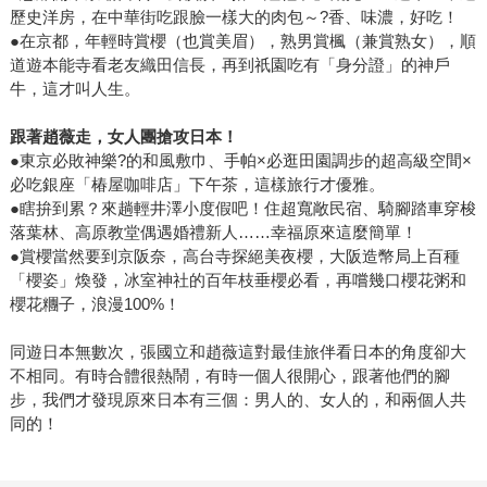
來卻沒有任何裝模作樣的滯礙。這是華文大眾小說該有的樣
歷史洋房，在中華街吃跟臉一樣大的肉包～?香、味濃，好吃！
子。【讀癮出版】很高興、也很榮幸可以出版這部作品。 Q.
●在京都，年輕時賞櫻（也賞美眉），熟男賞楓（兼賞熟女），順
道遊本能寺看老友織田信長，再到祇園吃有「身分證」的神戶
一本書的出版，中間會經過許多次作者和編輯的互動，可否
牛，這才叫人生。
談談有無發生有趣的互動？ 「讀癮出版」編輯在作者交出大
綱之後，便會開始與作者討論故事當中的種種可能，以出版
跟著趙薇走，女人團搶攻日本！
社編輯的專業角度及首位讀者的閱讀心態回頭地未成形的故
●東京必敗神樂?的和風敷巾、手帕×必逛田園調步的超高級空間×
事補強，因此在討論的過程當中常會讓作者加入更有趣的元
必吃銀座「椿屋咖啡店」下午茶，這樣旅行才優雅。
素。 《搶神大作戰》中何?擲筊的設計、埋藏了五行相生相剋
●瞎拚到累？來趟輕井澤小度假吧！住超寬敞民宿、騎腳踏車穿梭
規則的命數，都是作者在彼此討論時想到的巧妙安排。 《搶
落葉林、高原教堂偶遇婚禮新人……幸福原來這麼簡單！
●賞櫻當然要到京阪奈，高台寺探絕美夜櫻，大阪造幣局上百種
神大作戰》作者大揭密 「伍兩柒」是何許人？其實他就是大
「櫻姿」煥發，冰室神社的百年枝垂櫻必看，再嚐幾口櫻花粥和
家熟知的作者張國立。 之前的作品多以旅遊、兩性、歷史為
櫻花糰子，浪漫100%！
主，近年來寫作方向更趨多元，「棄業偵探」系列及《搶神
大作戰》跨足推理及奇幻。作者表示，右手寫歷史、小說，
同遊日本無數次，張國立和趙薇這對最佳旅伴看日本的角度卻大
左手寫幽默與懸疑，《搶神大作戰》則是他雙手並用的作
不相同。有時合體很熱鬧，有時一個人很開心，跟著他們的腳
品。
步，我們才發現原來日本有三個：男人的、女人的，和兩個人共
同的！