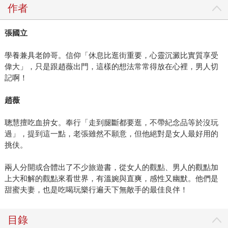
作者
張國立
學養兼具老帥哥。信仰「休息比逛街重要，心靈沉澱比實質享受
偉大」，只是跟趙薇出門，這樣的想法常常得放在心裡，男人切
記啊！
趙薇
聰慧擅吃血拚女。奉行「走到腿斷都要逛，不帶紀念品等於沒玩
過」，提到這一點，老張雖然不願意，但他絕對是女人最好用的
挑伕。
兩人分開或合體出了不少旅遊書，從女人的觀點、男人的觀點加
上大和解的觀點來看世界，有溫婉與直爽，感性又幽默。他們是
甜蜜夫妻，也是吃喝玩樂行遍天下無敵手的最佳良伴！
目錄