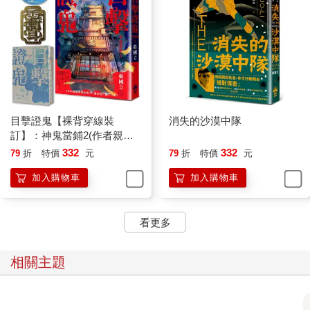
這家Yuki食堂很鄉土，賣的都是套餐，我見到一個帥哥吃炸海鮮
飯，海鮮堆得像山一樣高，怎麼能不也去試試。
隔壁桌點的是炸豬排飯，前面點的是鰹魚套餐，都是超出想像的
豐富。我愛吃竹筴魚，相信也不差，不過擔心吃不下浪費糧食，
特別交待飯只要半碗。我有遠見，切成生魚片的竹筴魚大約有十
五塊（不是片），配上漬菜、味噌湯，外加一顆溫泉蛋，要是再
目擊證鬼【裸背穿線裝
消失的沙漠中隊
來一大碗公白飯，可能會吃爆。
訂】：神鬼當鋪2(作者親簽
＋雨漸耳金屬書籤)
332
332
79
折
特價
元
79
折
特價
元
我學日本人吃法，先吃魚，再將蛋加在飯上，灑點醬油和蔥花，
顯然在東京吃泡麵終究是項大錯誤。
加入購物車
加入購物車
對了，Yuki食堂的名字是用假名寫的，若是換成漢字，有幾個可
能：
看更多
「有機」，嗯，看起來小店還挺講究健康的。
「有期」，指的是有期限，難道說得趕緊去吃，否則就沒得吃？
相關主題
「誘起」，哈，誘使我犯罪，才上午十一點就吃中飯。
「勇氣」，這個最好，吃下那一大碗飯和嚇死人的炸豬排或竹筴
魚，確實需要勇氣，和，肚皮。