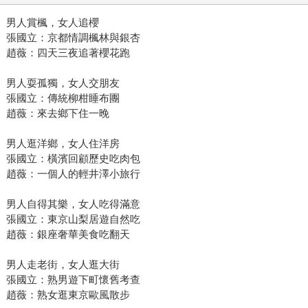
男人賞楓，女人追櫻
張國立：京都情調楓林與銀杏
趙薇：四天三夜追著櫻花跑
男人耍孤獨，女人交朋友
張國立：傳統柳柑睡布團
趙薇：來去鄉下住一晚
男人逛洋鄉，女人住洋房
張國立：橫濱回顧歷史吃肉包
趙薇：一個人的輕井澤小旅行
男人自得其樂，女人吃得滿意
張國立：東京山梨居遊自然吃
趙薇：銀座奢華美食吃翻天
男人走老街，女人逛大街
張國立：熟男遊下町懷舊考查
趙薇：熟女逛東京歐風散步