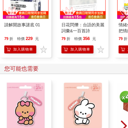
座才讓我對這裡那麼熟悉。
其實帝國飯店的確實所在地是有樂町，熟門熟路的人走到銀座的
中心，也就是最著名的地標──中央通和晴海通四丁目交叉點也不
請解開故事謎底 01
日花閃爍：台語的美麗
情緒
過十分鐘路程。去過銀座的人都知道三愛大樓、銀座三越百貨、
詞彙&一百首詩
把情
和光百貨以及日產大樓所在的十字路口，即使從沒去過的人也看
誰都
過電影或電視裡人們從四面八方穿越馬路的景象，新聞影片中只
229
356
79
折
特價
元
79
折
特價
元
79
折
要提到日本的景氣問題，用的大都是這個路口的畫面。我也跟許
加入購物車
加入購物車
多人一樣，一定要到三愛大樓或是三越二樓的Cafe坐一下，從上
而下觀看這個知名的路口，覺得自己好像掌握了東京的脈動。
您可能也需要
儘管人就住在這個號稱東京黃金地區的高級飯店裡，但那時候也
只知道亂逛，餓了就到數寄屋橋旁的迴轉壽司，或是橋下屋台
（路邊攤）的燒鳥（烤雞肉串），後來才知道去百年歷史的煉瓦
亭吃蛋包飯，經過木村家再買幾個紅豆麵包當零嘴就已經很高
興，從來沒有想過自己身在美食天堂卻與幸福擦身，仍舊玩得很
開心。
人會成長嘴會刁，會被張國立虧「歪嘴雞」也是有原因的。當對
東京愈發了解，自己也急著從國民美食學校畢業，想踏進「星星
級」達人的領域。二○○六年春節，本來已經說不再去東京的張國