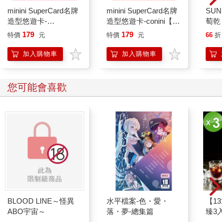
立，竟然臨時提議要去東京與朋友共享美食，那時已經有兩年沒
minini SuperCard名牌
minini SuperCard名牌
SUN
去日本，沒有想到重回這個美食寶地才讓我真正領略到銀座的奢
造型悠遊卡-
造型悠遊卡-conini【受
萄乾 
華與美味。
chonini【受託代銷】
託代銷】
179
179
特價
元
特價
元
66
折
「銀座」是因為江戶幕府時代銀幣鑄造廠設在這裡而得名，它是
加入購物車
加入購物車
東京最早開始繁華的地區，就像上海一樣，最早有百貨公司，最
早有洋食。其後歷經過大火、地震甚至戰爭等摧殘而重建，在銀
座老店伊東屋旁還有一塊記載銀座發祥地的碑文。最重要的是銀
您可能會喜歡
座在明治維新時期大量吸收西洋文化，成為了日本時尚的開端。
從那以後，銀座一直走在時代潮流的先頭，也因為上流人士的品
味與要求，這塊土地才能一直保留著日本的優良傳統。
我所謂的優良傳統指的是「老味道」；銀座一直是日本美食的代
表重地，不論是懷石、天婦羅或是壽司，甚至蕎麥麵，每家店都
是老店真工夫。最重要的還是這些老店的料理仍堅持「不時不
食」的原則善用著四季食材，不僅滿足了那些名流商賈挑剔的
嘴，也餵飽了觀光客的胃。
BLOOD LINE～怪異
水平檔案-色・愛・
【1
在銀座，必吃的傳統美食首推天婦羅。
ABO宇宙～
落・夢-總集篇
臻3入
銀座天一本店