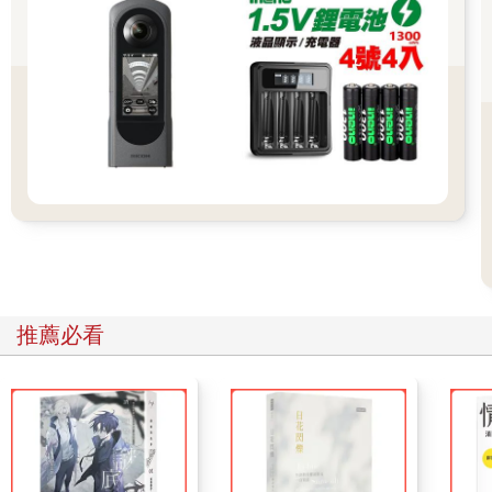
倉?。在鎌倉站換乘江之島線的觀光火車，第五站的稻村崎開始，
鐵道就沿著海岸行駛，我趕緊下車，這裡也是徒步的好地方，一
邊是各式小店，一邊是大海，中間隔著汽車塞成鯖魚罐頭的國道
一三四號線（去回各一的兩線道）。我走著，順便記下對這個稱
為七里之濱海岸的感想：
藍天、碎浪、F cup，吃冰淇淋的人在岸旁。
找間咖啡館坐在露台，一瓶義大利啤酒、一個三明治陪我享受眼
前的相模灣。有時候什麼也不做、什麼也不想，會有飄浮的感
覺……
順著海邊往西，江之島是七里之濱的終點。上了島就得爬山，以
便到江島神社去祈福。
推薦必看
趙薇：銀座奢華美食吃翻天
有人說：「新宿是年輕人的聖地，銀座是富人的天堂。」當我說
東京最愛的是銀座時就常惹朋友露出眼白，很不解住在新宿和銀
座有這麼大的差別嗎？其實，我也是被害者，第一次去東京因為
朋友的公司和銀座帝國飯店有簽約，住房六折，接連幾次住在銀