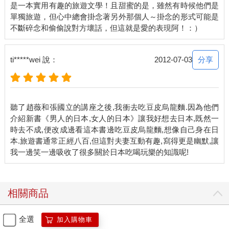
是一本實用有趣的旅遊文學！且甜蜜的是，雖然有時候他們是
而非乾燥後的生力麵，所以保有新鮮拉麵的?性，吃起來Ｑ。從朋
單獨旅遊，但心中總會掛念著另外那個人～掛念的形式可能是
友家的冰箱內翻出溫泉蛋，再切點青菜灑在麵上，晚餐便是半自
助式拉麵，配生魚片，開瓶冰鎮的日本白酒，這樣是不是很宅？
第二天早餐也日式，再把朋友留下的米煮了鍋稀飯，有漬菜，有
鯖魚罐頭，還有酒──不能大清早喝酒，改成咖啡吧。
分享
ti*****wei 說：
2012-07-03
居遊有個好處，比較沒有時間的壓力，在住處周圍走走，能看到
東京某角落活生生的一面。我在四十歲之前是工作狂，每天上午
十點半進公司，幾乎都忙到半夜。按照老婆的說法，家對我而言
聽了趙薇和張國立的講座之後,我衝去吃豆皮烏龍麵.因為他們
就是張床，她是床上的棉被乙。有天我忽然頓悟，為什麼開車忙
介紹新書《男人的日本,女人的日本》讓我好想去日本,既然一
著按喇叭？為什麼見到紅燈便罵？為什麼看不慣別人開車的速
時去不成,便改成邊看這本書邊吃豆皮烏龍麵,想像自己身在日
度？為什麼每兩三個月總要爆次胎？
本.旅遊書通常正經八百,但這對夫妻互動有趣,寫得更是幽默,讓
之後我開始在不必熬夜的日子裡坐捷運和公車上班，一下子多出
很多看書的時間，心情也不再焦慮。從內湖坐公車到昆陽站，換
板南線到龍山寺，大約五十分鐘，每三天在車上能看完一本書，
也停止再吃便當，因為捷運和公車沿線有許多小館子，甚至有陣
相關商品
子每週五下班後非得在昆陽站吃完昆陽牛肉麵才滿足地回家。
全選
加入購物車
改成騎自行車後，生活又有了改變，明明是同一條路線，卻有不