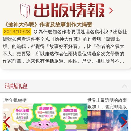
《搶神大作戰》作者及故事創作大揭密
2013/10/28
Q.為什麼知名作者要隱姓埋名寫小說？出版社
編輯如何看這件事？ A.《搶神大作戰》的作者與「讀癮出
版」的編輯，都覺得「故事好不好看」，比「作者的名氣大
不大」更要緊，所以雖然作者伍兩柒是位得過多次文學獎的
作家前輩，原來也有包括旅遊、兩性、歷史、推理等等不同
領域的作品，我們還是決定尊重作家的意願，先以不同的筆
名發表。 這樣的做法，除了可以先以故事同讀者直接溝通之
外，也可以避免讀者因對作者的名字產生某種先入為主的觀
活動訊息
念，反倒影響了與故事接觸的可能。 Q.取名「伍兩柒」的意
義？ A.「伍兩柒」意味超過半斤，也就是比「普通」要更好
世界上最透明的故事【夏季限量版】：全新封面×透明書衣×燙
一點；但以我們認為「六十分」才算及格的習慣而言，「伍
銀加工，售完即絕版
兩柒」似乎還差了一點。取「伍兩柒」這個筆名，就是覺得
超過半斤已經恰恰好，如果偶爾可以到達七兩或八兩，便能
生出滿足的興奮感覺。 Q.請問作者：為何會想寫冒險故事？