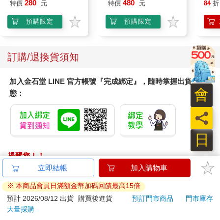
280
480
特價
元
特價
元
84
折
日本的傳統美食多到不可數，我尤其愛吃炸的；像是炸豬排、可
預購限定
預購限定
樂餅或是炸串等，以前台北還沒那麼流行吃日式炸豬排，每一次
去日本都要吃上一頓解饞，現在自己就能做得一份好吃的炸豬
排，加上台北滿街都在賣，也就不那麼稀奇了。至於炸串，有一
訂購/退換貨須知
回去九州和張國立兩人合吃一份還覺得油膩，再試的慾望不高，
如此一來就剩只下天婦羅還沒嚐過。曾經看過一位日本作家的文
章寫道：壽司、天婦羅和蕎麥麵都不是早期日本平民百姓隨便可
加入金石堂 LINE 官方帳號『完成綁定』，隨時掌握出貨動
嚐到的美食。現在時代不一樣了，蕎麥麵（而且是手打的）到處
會
態：
都有；壽司的話即使不吃頂級的壽司店，也可以透過口碑好的迴
轉壽司或是直奔築地市場，三千日圓以內也能滿足。而天婦羅可
員
就不一樣，早期去東京總要挑一個中午到銀座天婦羅老店「天
國」點一份蓋飯，一邊品嘗著醬菜，一邊期待著香噴噴的炸蝦蓋
日
飯上桌。但一份一千五百日圓的炸蝦蓋飯絕對不等於萬圓起跳的
提醒您！！
真正「天婦羅」套餐。
金石堂及銀行均不會請您操作ATM! 如接獲電話要求您前往
立即結帳
加入購物車
當我有機會嚐到銀座天一本店的天婦羅之後，才了解了這油炸美
ATM提款機，請不要聽從指示，以免受騙上當！
※ 本商品會員日滿額金幣加碼回饋最高15倍
食的精髓。
退換貨須知：
預計 2026/08/12 出貨
購買後進貨
預訂門市商品
門市庫存
大量採購
銀座「天一」是一家老店，很多人的天婦羅初體驗是從他家開
**提醒您，鑑賞期不等於試用期，退回商品須為全新狀態**