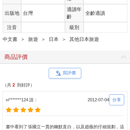
享受，但前提是眼前得有不錯的view，可以讓眼神呆滯、讓思想
飄浮、讓時間停頓、讓人生頹廢，於是我在灑進來的溫暖陽光下
適讀年
出版地
台灣
全齡適讀
又睡了個午覺。
齡
注音
級別
住朋友家和住飯店的感覺截然不同，住旅館總想往外跑，住別人
家則可以東摸摸西弄弄，其中最吸引人的當然是廚房，午覺睡飽
中文書
＞
旅遊
＞
日本
＞
其他日本旅遊
之後，我是不是該振作點地去附近超市買點菜回來自己弄晚飯？
這樣我可以逛日本超市，順便輕鬆地散散步再下廚搞個下酒菜？
「居遊」固然好，能「居吃」豈不更圓滿？
商品評價
二話不說出門買菜去。住處離一家西式大超商不遠，我逛著似乎
覺得路上的拉麵店、中華料理、義大利麵館都不錯，何不吃完再
寫評價
回去？不行，這樣太不長進，非去日本超市逛逛不可。
（共
2
則好評）
買了不少東西。和台灣相比，日本超市有幾項特點：起司的種類
多，酒的品牌多，壽司的花樣多，歐洲的火腿香腸多，價格也貴
分享
vi*******124 說：
2012-07-04
多多。我花了兩個小時在裡面尋寶，結果買了兩包泡麵、兩個罐
頭、四種漬菜、一盒生魚片、兩樣甜點，和一個大肉包。
大肉包在路上邊走邊吃，以免血糖過低，倒在路上當流浪漢。回
書中看到了張國立一貫的幽默直白，以及趙薇的仔細規劃，這
到家先煮泡麵，這泡麵換算成台幣要一百多元，是真空包的拉麵