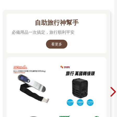
我常安慰自己，走錯路、搞錯方向，不必沮喪，上帝關起一扇門
的同時，也會打開一扇窗的。在葉山的「窗」，就是勇氣，
自助旅行神幫手
Yuki。
必備用品一次搞定，旅行順利平安
吃飽飯，巴士也來了，跳上去再說，於是我搖搖晃晃來到一處美
不勝收卻壓根搞不清是什麼地方的「一色海岸」。地如其名，整
看更多
條海岸正忙著準備迎接即將到來的夏天，而且神奈川縣立近代美
術館與日本天皇的御用邸也在海邊。天皇一共有三處御用邸，指
的是別墅或行宮，大正天皇就病逝在葉山。
湘南海岸喝咖啡
沒去成湘南海岸，我不甘心，第二天發奮圖強，先看好地圖，搞
清鐵路的路線，再出發。
湘南是日本年輕人衝浪的聖地之一，海岸平整且浪大，我不衝
浪，可是想去喝杯咖啡，享受一下陽光、藍天、碧海的午後。
照樣坐橫須賀線，在鎌倉?下車，這次沒搞錯，因為還有個北鎌