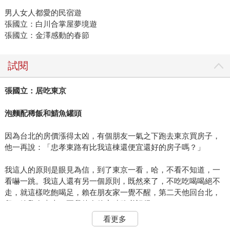
男人女人都愛的民宿遊
張國立：白川合掌屋夢境遊
張國立：金澤感動的春節
試閱
張國立：居吃東京
泡麵配稀飯和鯖魚罐頭
因為台北的房價漲得太凶，有個朋友一氣之下跑去東京買房子，
他一再說：「忠孝東路有比我這棟還便宜還好的房子嗎？」
我這人的原則是眼見為信，到了東京一看，哈，不看不知道，一
看嚇一跳。我這人還有另一個原則，既然來了，不吃吃喝喝絕不
走，就這樣吃飽喝足，賴在朋友家一覺不醒，第二天他回台北，
留了鑰匙在桌上，要我待在他家時務必記得：
看更多
「請留心水電、請不要亂帶美眉回來、不在時請關好門窗、要喝