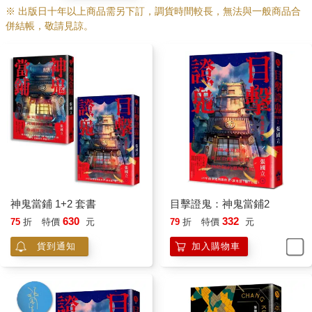
同的風情，騎車經過總統官邸前看到當年冠蓋雲集如今破敗的自
※ 出版日十年以上商品需另下訂，調貨時間較長，無法與一般商品合
由之家，到了仁愛路上發現雖然多了豪宅，街道上卻也冷清多
併結帳，敬請見諒。
了。騎著騎著，中途可以到忠孝東路的東區粉圓休息十分鐘，要
是肚子餓，還可以先繞到永康街再吃牛肉麵。
原來放慢速度，才能見到風景、看到人生。
葉山意外與Yuki食堂
我以前就想去湘南海岸，看旅遊書上介紹一個叫逗子的地方，似
乎就在湘南，於是有天想去海岸曬曬屁股，不過我沒搞清方向，
悶著頭便出發，坐上橫須賀線竟然又打起盹，渾渾噩噩到了逗子
便下車，卻不知有逗子?、東逗子?，還有新逗子?，我下車的是哪
個逗子?？更奇妙的是我還找到公車毫不猶豫坐進去，接下來就到
神鬼當鋪 1+2 套書
目擊證鬼：神鬼當鋪2
了個不知名的漁港，還找到一個大社區，裡面有很多人打網球，
630
332
75
折
特價
元
79
折
特價
元
其中一人朝我指方向，我又找到了遊艇碼頭，原來我到了逗子市
南邊的葉山町。
貨到通知
加入購物車
事情麻煩了，我有網球肘（打電腦的後遺症）卻沒有遊艇。再回
到巴士站吧，想說先回逗子?找找看有沒有車去鎌倉，不料此時路
邊一家餐廳吸引我的注意，何不先吃完午飯再說。