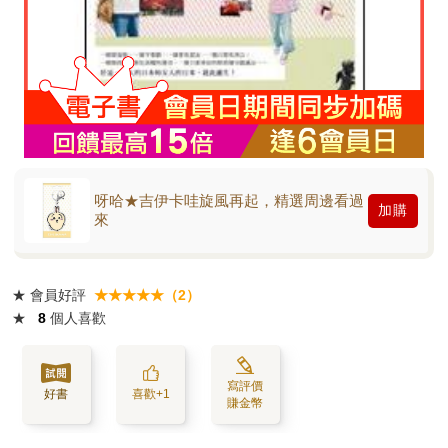
呀哈★吉伊卡哇旋風再起，精選周邊看過
加購
來
★
會員好評
★★★★★（2）
★
8
個人喜歡
寫評價
好書
喜歡+1
賺金幣