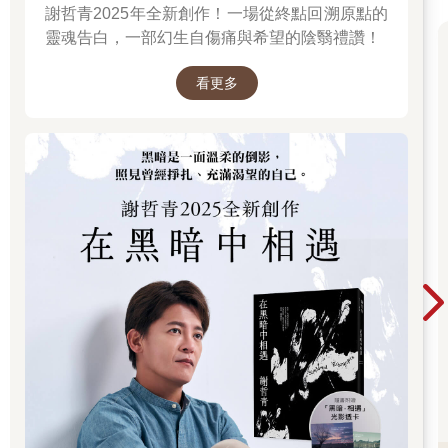
計。二○一八年，平田晃久設計的9Hours淺草店，以淺草寺為中
謝哲青2025年全新創作！一場從終點回溯原點的
心，將周邊具有歷史的仲見世商店街景帶進建築，交錯的樓梯像
靈魂告白，一部幻生自傷痛與希望的陰翳禮讚！
是攀附在建築物上，替淺草的街道景觀注入了一道新的風景，特
別的建築手法令人印象深刻；可惜淺草店不敵二○二○年爆發的新
看更多
冠疫情，二○二一年宣布休業。二○一九年開幕的水道橋店，位於
商業忙碌的市中心裡，比起觀光客取向的旅店，這裡更像是提供
周邊加班或出差的上班族們，一個喘息的空間。
二○二三年的疫情時代尾聲，抓住最後還能遠端工作的機會，我尋
了一個沒有會議的日子，轉換心情到水道橋店住了一晚。水道橋
店一樣由平田晃久設計，白色的建築物佇立在高架橋、水道旁；
高層部有層透明的空間，是提供旅人休憩的大廳，同時有著辦公
空間出租的服務。水道橋店在下午兩點就能Check-in，若有辦公
需求，也可提早到位於六樓的不規則的階梯式空間工作，選擇自
己喜歡的位置與風景工作或會議；大窗外是忙碌的首都高速公路
風景，當天色漸暗，也是該下班休息的時候了。
吃過晚餐、帶著9hours提供的毛巾，到乾淨的共用衛浴洗漱，換
上館內舒服的睡衣、寫著可愛9h標誌的拖鞋，便窩進如蟬蛹般的
膠囊裡。柔軟的床褥上擺著可愛的豆形枕頭，那是傳統老店
KITAMURA MAKURA為了膠囊所特製的，只為給旅人最棒的睡
眠。躺在膠囊裡，超時空感的空間漫著微光，辛勞一天的疲憊也
慢慢被舒緩。