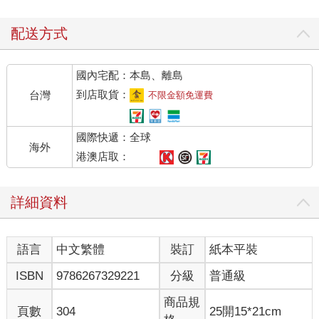
個建築的立面，體現了清家清獨有的現代主義建築特色。清家清
是日本戰後、狹小住宅風潮時期的現代主義建築師，以機能主義
配送方式
發表了許多都市住宅提案，乾淨俐落的現代空間裡依舊帶有和式
風格，「日式摩登」的空間讓人印象深刻。而「輕井澤皇家王子
國內宅配：本島、離島
大飯店」的均值比例、細膩分割，就像是用現代語彙重新解讀迴
廊空間、等分柱列等日本傳統建築空間的新手法。
到店取貨：
台灣
不限金額免運費
走進大廳，室內氳著柔黃的燈光，紅磚牆面搭配著黑色型鋼，溫
暖卻不失個性；空間裡偶爾看見「那個時代」裡稍嫌華麗的妝
國際快遞：全球
點，卻不顯得庸俗，反而有些高貴。客房內雅致的擺飾與配色、
海外
現代建築主義時代的經典家具，散發著洗練復古的氛圍。大片玻
港澳店取：
璃窗外除了遼闊草原外，淺間山的壯麗美景也一併收進眼底。前
幾年，我因為工作經常往返輕井澤，也偶爾會與台灣的家人或朋
詳細資料
友一同探訪，但以往總是前往相同的地方、看相同的風景──而此
地跨過草地、越過小湖後所看見的淺間山景，與過往不同的輕井
澤風光，讓我感覺充滿新意。稍微整頓後，爬下旋轉梯、遊走在
語言
中文繁體
裝訂
紙本平裝
黑色柱廊，漫步於整棟建築，能發現好多清家清設計的小細節。
早晨前往湖畔餐廳時，穿過有著美麗光影的玻璃磚走廊，方形大
ISBN
9786267329221
分級
普通級
屋頂的大餐廳三面開著大窗，天花板上複雜桁架與燈光的搭配相
當引人注目。我們坐在被紅磚包圍住的沙發上，看著窗外的湖泊
商品規
頁數
304
25開15*21cm
與森林，享用美味早餐，開啟美好一日。