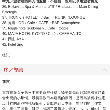
輯九／旅宿建築與其他服務
・
不住宿，也可以享用旅宿風光
36. Bellavista Spa & Marina 尾道 / Restaurant：Main Dining
Erretegia
37. TRUNK（HOTEL） / Bar：TRUNK（LOUNGE）
38. 尾道 LOG / Café：CAFÉ・BAR Atmosphere
39. toggle hotel suidobashi / Café：toggle
40. MAJA HOTEL KYOTO / Café：CAFÉ AALTO
41. 岡山 A&A
42. hotel Siro
後記
序／導讀
前言
東京建築女子第三本書要寫些什麼，幾乎是每個月寫專欄文時都
會出現的小煩惱。最初喜歡日本建築的原因，是因為被獨棟住宅
設計裡的那些挑戰所吸引，實際住到日本後，對他們的「住文
化」產生了興趣，研究、閱讀了書籍後，也在「every little d」每