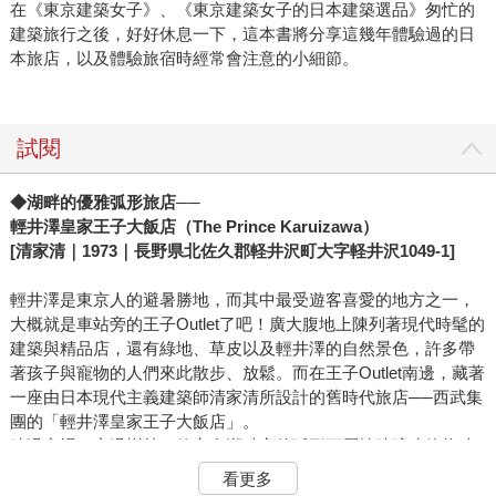
在《東京建築女子》、《東京建築女子的日本建築選品》匆忙的
建築旅行之後，好好休息一下，這本書將分享這幾年體驗過的日
本旅店，以及體驗旅宿時經常會注意的小細節。
試閱
◆
湖畔的優雅弧形旅店──
輕井澤皇家王子大飯店（The Prince Karuizawa）
[清家清｜1973｜長野県北佐久郡軽井沢町大字軽井沢1049-1]
輕井澤是東京人的避暑勝地，而其中最受遊客喜愛的地方之一，
大概就是車站旁的王子Outlet了吧！廣大腹地上陳列著現代時髦的
建築與精品店，還有綠地、草皮以及輕井澤的自然景色，許多帶
著孩子與寵物的人們來此散步、放鬆。而在王子Outlet南邊，藏著
一座由日本現代主義建築師清家清所設計的舊時代旅店──西武集
團的「輕井澤皇家王子大飯店」。
繞過商場、穿過樹林，佇立在湖畔旁的弧形三層樓玻璃建築物映
入眼前。走到正面入口，混凝土柱樑間，以玻璃磚堆疊起的牆面
看更多
鑲著黑框玻璃窗、深咖啡色鐵門，這些元素等分、均值地構成整