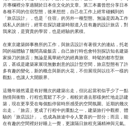
月專欄裡分享過關於日本住文化的文章。第三本書曾想分享日本
各種不同的住宿型態，後來想想，自己在工作上經常碰觸到的
「旅店設計」，也是「住宿」的另外一種型態。無論是因為工作
或私人的旅行，經常在探訪建築時順道入住有趣的設計旅店，對
我來說，是寶貴的學習，也是經驗的累積。
在東京建築師事務所的工作，與旅店設計有著很大的連結，托老
闆的福體驗了幾間高級飯店，自己旅行時也會特別探訪知名建築
家操刀的旅店；無論是風華絕代的經典旅宿、時髦的都市型旅
店，甚或是建築家展現無數創意的設計型空間，旅店型態有了許
多有趣的變化，新的概念與新的火花，不但展現與以往不一樣的
觀點，也讓人大開眼界。
這幾年雖然還是有好幾次的建築出走，但比起當初似乎少了一點
熱情與衝勁，行程也寬鬆了不少，相較於過去那樣匆忙地走訪建
築，現在更享受在每個點停留時所感受的空間氛圍。近期的幾次
出走，「旅店」更成了行程中的重點之一，建築旅行中觀察、體
驗的「旅店設計」，也成為旅途中令人驚喜的一部分；而且，能
在有趣的空間裡好好睡上一覺，更讓隔日旅程充滿精神與元氣。