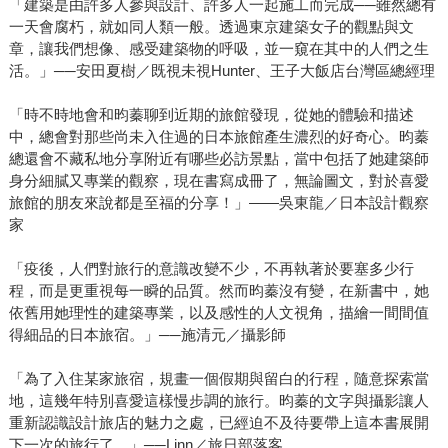
「建築是由許多人參與設計、許多人一起施工而完成──雖然總有
一天會腐朽，就如同人類一般。透過東京建築女子的觀點與文
章，讓我們想像、感受建築物的呼吸，並一窺在其中的人們之生
活。」──安田夏樹／既視未視Hunter、王子大飯店台灣區總經理
「時不時地會和昀蓁聊到近期的旅館發現，從她的體驗和描述
中，總會對那些尚未入住過的日本旅館產生濃烈的好奇心。昀蓁
總還會不藏私地分享附近有哪些必訪景點，當中包括了她建築師
身分細膩又專業的觀察，現在書寫成冊了，無論圖文，對於喜愛
旅館的朋友來說都是至福的分享！」——吳東龍／日本設計觀察
家
「疫後，人們對旅行的意識改變不少，不再執著於要塞多少行
程，而是更重視每一瞬的品質。然而昀蓁沒有變，在新書中，她
依舊用她理性的建築專業，以及感性的人文視角，描繪一間間值
得細品的日本旅宿。」──施清元／攝影師
「為了入住某家旅宿，規畫一個假期與留白的行程，隨意探索當
地，這幾年特別喜愛這樣慢步調的旅行。昀蓁的文字與攝影讓人
重新認識設計旅店的魅力之處，已經迫不及待要帶上這本書展開
下一次的旅行了。」──Linn／旅日部落客