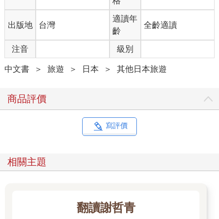
格
用過早餐後，沿著河畔散散步，遠遠看著樹林後、池畔旁的玻璃
弧形建築，在這靜謐的氛圍下顯得簡約清新，優靜典雅地佇立在
適讀年
出版地
台灣
全齡適讀
這美麗的大自然裡。
齡
注音
級別
→
喜歡的設計細節
・門外夾報紙的小凹嵌。
中文書
＞
旅遊
＞
日本
＞
其他日本旅遊
・迴廊與旋轉梯的弧形呼應，與柱列的材質呼應。
・四折的櫥櫃拉門。
商品評價
◆「最小限」的住宿體驗──
9 hours
水道橋（Nine Hours Suidobashi）
寫評價
[平田晃久｜2019｜東京都千代田区神田三崎町3-10-1]
二○○九年從京都發跡的9 hours膠囊旅店，以「一小時洗去汗水」
相關主題
＋「七小時睡眠」＋「一小時整頓身心」為概念，將都市住宿的
要素換成九個小時，提供都市生活裡剛剛好的住宿機能、剛剛好
的價格，是一座定義全新價值觀的新型態旅店。
9hours於東京、橫濱、大阪到福岡等大城市裡都有據點，並找來
翻讀謝哲青
幾位當紅的建築師如平田晃久、芦澤啓治等擔任室內或建築的設