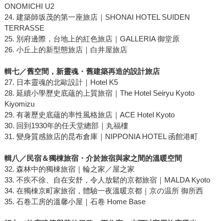
ONOMICHI U2
24. 建築師坂茂的第一座旅店｜SHONAI HOTEL SUIDEN
TERRASSE
25. 別府邊際，台地上的紅色旅店｜GALLERIA 御堂原
26. 小丘上的新型態旅店｜白井屋旅店
輯七／
舊空間，新靈魂
・
舊建築再造的
設計旅店
27. 日本靈魂的北歐設計｜Hotel K5
28. 延續小學歷史底蘊的上質旅宿｜The Hotel Seiryu Kyoto
Kiyomizu
29. 有著歷史底蘊的率性風格旅店｜ACE Hotel Kyoto
30. 回到1930年的任天堂總部｜丸福樓
31. 變身質感旅店的昆布倉庫｜NIPPONIA HOTEL 函館港町
輯八／
民宿＆獨棟旅宿
・
介於旅宿與家之間的溫暖空間
32. 森林中的獨棟旅宿｜輪之家／屋之家
33. 不疾不徐、自在安舒，令人放鬆的京都旅宿｜MALDA Kyoto
34. 在獨棟京町家旅宿，體驗一夜溫暖京都｜京の温所 御所西
35. 石卷工房的溫馨小屋｜石卷 Home Base