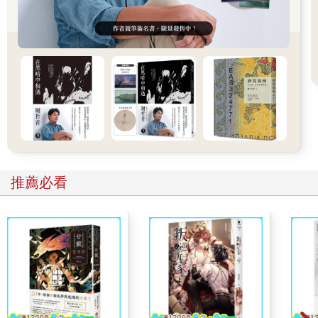
疫情時代的旅宿業，因為少了海外旅人的來訪，提出了許多吸引
日本國內旅人的新方案，9hours也在這個時期開發了睡眠分析服
務事業「9h sleep fitscan」。新型的靜音膠囊裡，設有紅外線相
機、麥克風、身體感應系統，以測定心跳、呼吸等，吸引了不少
好奇自己睡眠狀況的旅人前來體驗。偶爾跳出平淡日常，感受這
種在都市遊牧的感覺，可能有一些不便、一些不習慣，但也讓窒
悶的每日變得稍微新奇有趣�%
推薦必看