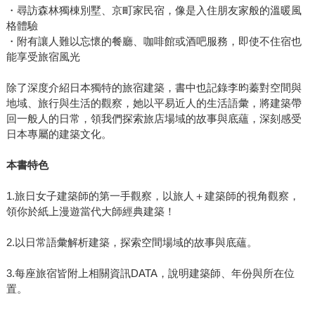
・尋訪森林獨棟別墅、京町家民宿，像是入住朋友家般的溫暖風
格體驗
・附有讓人難以忘懷的餐廳、咖啡館或酒吧服務，即使不住宿也
能享受旅宿風光
除了深度介紹日本獨特的旅宿建築，書中也記錄李昀蓁對空間與
地域、旅行與生活的觀察，她以平易近人的生活語彙，將建築帶
回一般人的日常，領我們探索旅店場域的故事與底蘊，深刻感受
日本專屬的建築文化。
本書特色
1.旅日女子建築師的第一手觀察，以旅人＋建築師的視角觀察，
領你於紙上漫遊當代大師經典建築！
2.以日常語彙解析建築，探索空間場域的故事與底蘊。
3.每座旅宿皆附上相關資訊DATA，說明建築師、年份與所在位
置。