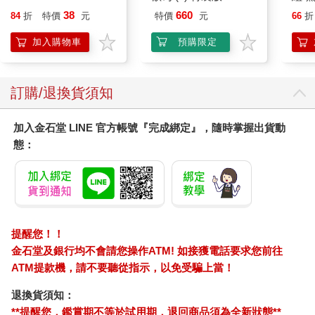
拋棄
38
660
84
折
特價
元
特價
元
66
折
加入購物車
預購限定
訂購/退換貨須知
加入金石堂 LINE 官方帳號『完成綁定』，隨時掌握出貨動
態：
提醒您！！
金石堂及銀行均不會請您操作ATM! 如接獲電話要求您前往
ATM提款機，請不要聽從指示，以免受騙上當！
退換貨須知：
**提醒您，鑑賞期不等於試用期，退回商品須為全新狀態**