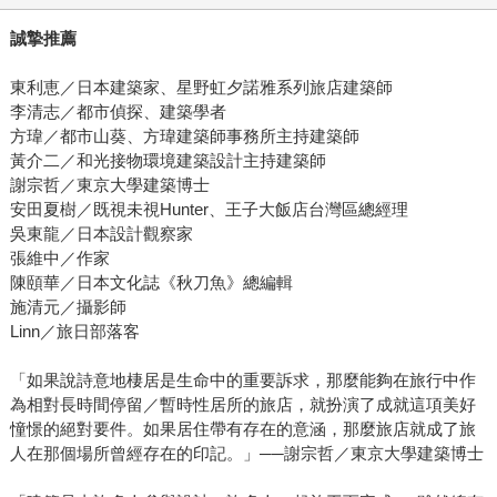
誠摯推薦
東利恵／日本建築家、星野虹夕諾雅系列旅店建築師
李清志／都市偵探、建築學者
方瑋／都市山葵、方瑋建築師事務所主持建築師
黃介二／和光接物環境建築設計主持建築師
謝宗哲／東京大學建築博士
安田夏樹／既視未視Hunter、王子大飯店台灣區總經理
吳東龍／日本設計觀察家
張維中／作家
陳頤華／日本文化誌《秋刀魚》總編輯
施清元／攝影師
Linn／旅日部落客
「如果說詩意地棲居是生命中的重要訴求，那麼能夠在旅行中作
為相對長時間停留／暫時性居所的旅店，就扮演了成就這項美好
憧憬的絕對要件。如果居住帶有存在的意涵，那麼旅店就成了旅
人在那個場所曾經存在的印記。」──謝宗哲／東京大學建築博士