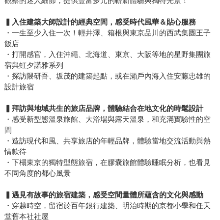
觀察的迷人細節，提供豐富多元的嶄新體驗與獨特光景！
▍
入住建築大師設計的經典空間，感受時代風華＆貼心服務
・一生至少入住一次！輕井澤、箱根與東京品川的西武集團王子
飯店
・打開感官，入住沖繩、北海道、東京、大阪等地的星野集團旅
宿與虹夕諾雅系列
・探訪隈研吾、坂茂的建築起點，或在瀨戶內海入住安藤忠雄的
設計旅宿
▍
拜訪與地域共生的旅店品牌，體驗結合在地文化的時髦設計
・感受新型態溫泉旅館、大浴場與露天溫泉，和充滿實驗性的空
間
・造訪現代和風、共享旅店的年輕品牌，體驗當地交流活動與熱
情款待
・下榻東京的獨特型態旅宿，在膠囊旅館體驗睡眠分析，也看見
不同角度的都心風景
▍
遇見有故事的旅宿建築，感受空間量體所蘊含的文化與感動
・穿越時空，留宿於百年銀行建築、明治時期的京都小學和任天
堂舊本社社屋