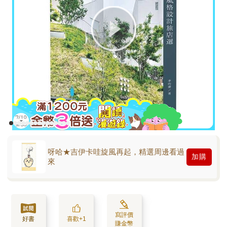
呀哈★吉伊卡哇旋風再起，精選周邊看過
加購
來
寫評價
好書
喜歡+1
賺金幣