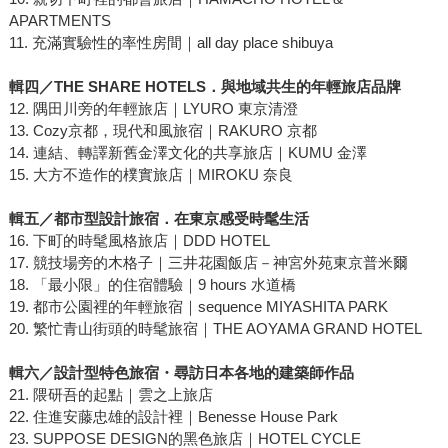
APARTMENTS
11. 充滿實驗性的率性房間｜all day place shibuya
輯四／THE SHARE HOTELS．與地域共生的年輕旅店品牌
12. 隅田川旁的年輕旅店｜LYURO 東京清澄
13. Cozy京都，現代和風旅宿｜RAKURO 京都
14. 連結、轉譯新舊金澤文化的共享旅店｜KUMU 金澤
15. 大方不造作的樸實旅店｜MIROKU 奈良
輯五／
都市型設計旅宿．在東京感受時髦生活
16. 下町的時髦風格旅店｜DDD HOTEL
17. 競技場旁的木格子｜三井花園飯店－神宮外苑東京普米爾
18. 「最小限」的住宿體驗｜9 hours 水道橋
19. 都市公園裡的年輕旅宿｜sequence MIYASHITA PARK
20. 繁忙青山街頭的時髦旅宿｜THE AOYAMA GRAND HOTEL
輯六／
設計型特色旅宿
・
尋訪日本各地的建築師作品
21. 隈研吾的起點｜雲之上旅店
22. 住進安藤忠雄的設計裡｜Benesse House Park
23. SUPPOSE DESIGN的黑色旅店｜HOTEL CYCLE