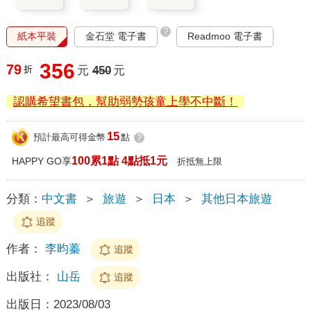
?
紙本平裝
金石堂 電子書
Readmoo 電子書
356
79
折
元
450
元
認購希望書包，幫助弱勢孩童上學不中斷！
15
預計最高可得金幣
點
?
100累1點 4點抵1元
HAPPY GO享
折抵無上限
分類：
中文書
＞
旅遊
＞
日本
＞
其他日本旅遊
追蹤
作者：
李昀蓁
追蹤
出版社：
山岳
追蹤
出版日：
2023/08/03