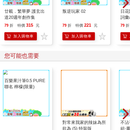
廿載．繁華夢 護玄出
叛逆玩家 02
日花
道20週年創作集
詞彙
315
221
79
折
特價
元
79
折
特價
元
79
折
加入購物車
加入購物車
您可能也需要
百樂果汁筆0.5 PURE
對常來我家的辣妹為所
聯名 檸檬(限量)
欲為 (5) 特裝版
不沾
組-