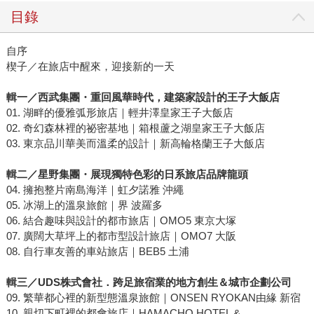
目錄
自序
楔子／在旅店中醒來，迎接新的一天
輯一／西武集團
・
重回風華時代，建築家設計的王子大飯店
01. 湖畔的優雅弧形旅店｜輕井澤皇家王子大飯店
02. 奇幻森林裡的祕密基地｜箱根蘆之湖皇家王子大飯店
03. 東京品川華美而溫柔的設計｜新高輪格蘭王子大飯店
輯二／星野集團
・
展現獨特色彩的
日系旅店品牌龍頭
04. 擁抱整片南島海洋｜虹夕諾雅 沖繩
05. 冰湖上的溫泉旅館｜界 波羅多
06. 結合趣味與設計的都市旅店｜OMO5 東京大塚
07. 廣闊大草坪上的都市型設計旅店｜OMO7 大阪
08. 自行車友善的車站旅店｜BEB5 土浦
輯三／UDS株式會社．跨足旅宿業的地方創生＆城市企劃公司
09. 繁華都心裡的新型態溫泉旅館｜ONSEN RYOKAN由緣 新宿
10. 親切下町裡的都會旅店｜HAMACHO HOTEL &