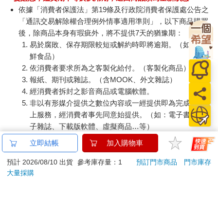
依據「消費者保護法」第19條及行政院消費者保護處公告之
「通訊交易解除權合理例外情事適用準則」，以下商品購買
後，除商品本身有瑕疵外，將不提供7天的猶豫期：
易於腐敗、保存期限較短或解約時即將逾期。（如：生
鮮食品）
依消費者要求所為之客製化給付。（客製化商品）
報紙、期刊或雜誌。（含MOOK、外文雜誌）
經消費者拆封之影音商品或電腦軟體。
非以有形媒介提供之數位內容或一經提供即為完成之線
上服務，經消費者事先同意始提供。（如：電子書、電
子雜誌、下載版軟體、虛擬商品…等）
已拆封之個人衛生用品。（如：內衣褲、刮鬍刀、除毛
立即結帳
加入購物車
刀…等）
若非上列種類商品，均享有到貨7天的猶豫期（含例假
預計 2026/08/10 出貨
參考庫存量：1
預訂門市商品
門市庫存
大量採購
日）。
辦理退換貨時，商品（組合商品恕無法接受單獨退貨）必須
是您收到商品時的原始狀態（包含商品本體、配件、贈品、
保證書、所有附隨資料文件及原廠內外包裝…等），請勿直