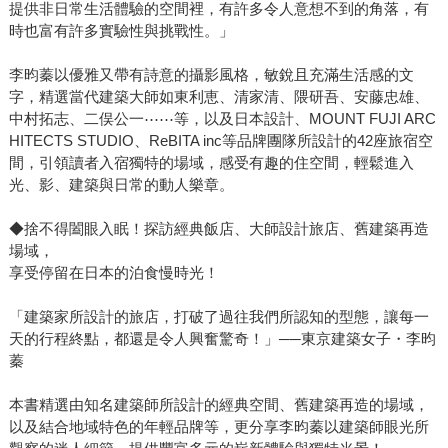
提供非日常生活體驗的空間裡，有許多令人意想不到的角落，有
時也富有許多實驗性與挑戰性。」
李昀蓁以優雅又帶有詩意的攝影風格，敏銳且充滿生活感的文
字，精選當代建築大師如東利恵、清家清、隈研吾、安藤忠雄、
中村拓志、二俣公一⋯⋯等，以及日本設計、MOUNT FUJI ARC
HITECTS STUDIO、ReBITA inc等品牌團隊所設計的42座旅宿空
間，引領讀者入宿獨特的場域，感受有趣的住空間，輕鬆進入
光、影、建築與日常的動人樂章。
◆捨不得闔眼入眠！探訪經典飯店、大師設計旅店、舊建築再造
場域，
享受停留在日本的泊食慢時光！
「建築家所設計的旅店，打破了過往我們所認知的型態，讓每一
天的行程終點，都還是令人興奮驚奇！」──東京建築女子・李昀
蓁
本書精選由知名建築師所設計的經典空間、舊建築再造的場域，
以及結合地域特色的年輕品牌等，更分享李昀蓁以建築師眼光所