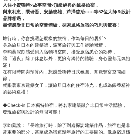
入住小資獨特×故事空間×頂級經典的風格旅宿，
與東利恵、隈研吾、安藤忠雄、芦澤啓治
⋯⋯
等52位大師＆設計
品牌相遇，
盡情感受非日常的空間體驗，探索風格旅宿的巧思與驚喜！
旅行時，你會挑選怎麼樣的旅宿，作為每日的居所？
身為旅居日本的建築師，隨著旅行與工作經驗累積，
李昀蓁深刻感受到入宿獨特空間、接受旅宿悉心的款待，
讓「過夜」除了休息以外，更擁有獨特的體驗，身心靈都元氣飽
滿！
在有限時間與預算內，想感受獨特日式氛圍、閱覽豐富空間細
節，
就跟著東京建築女子，讓旅居日本的住宿時光，也成為餵養精神
的藝術巡禮！
◆Check-in 日本獨特旅宿，將名家建築融合非日常生活體驗，
發現旅宿與設計的無限可能！
李昀蓁說：「長途旅行時，除了到處探訪建築作品，旅宿也是非
常重要的部分，甚至成為我這幾年旅行的主要目的。像旅宿這樣