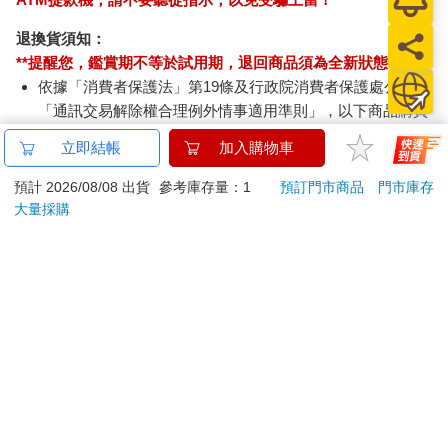
退換貨須知：
**提醒您，鑑賞期不等於試用期，退回商品須為全新狀態**
依據「消費者保護法」第19條及行政院消費者保護處公告之
「通訊交易解除權合理例外情事適用準則」，以下商品購買
後，除商品本身有瑕疵外，將不提供7天的猶豫期：
立即結帳
加入購物車
易於腐敗、保存期限較短或解約時即將逾期。（如：生
鮮食品）
預計 2026/08/08 出貨
參考庫存量：1
預訂門市商品
門市庫存
依消費者要求所為之客製化給付。（客製化商品）
大量採購
報紙、期刊或雜誌。（含MOOK、外文雜誌）
經消費者拆封之影音商品或電腦軟體。
非以有形媒介提供之數位內容或一經提供即為完成之線
上服務，經消費者事先同意始提供。（如：電子書、電
子雜誌、下載版軟體、虛擬商品…等）
已拆封之個人衛生用品。（如：內衣褲、刮鬍刀、除毛
刀…等）
若非上列種類商品，均享有到貨7天的猶豫期（含例假
日）。
辦理退換貨時，商品（組合商品恕無法接受單獨退貨）必須