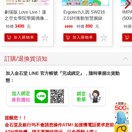
劇場版 Love Live！蓮
Ergotech人因 SW216
IM
之空女學院學園偶像俱
2.01吋衡動智慧腕錶
(50
樂部 Bloom Garden
IMC
3499
890
特價
元
特價
元
特價
1590
Party蓮之空預售大套
組
加入購物車
加入購物車
訂購/退換貨須知
加入金石堂 LINE 官方帳號『完成綁定』，隨時掌握出貨動
態：
提醒您！！
金石堂及銀行均不會請您操作ATM! 如接獲電話要求您前往
ATM提款機，請不要聽從指示，以免受騙上當！