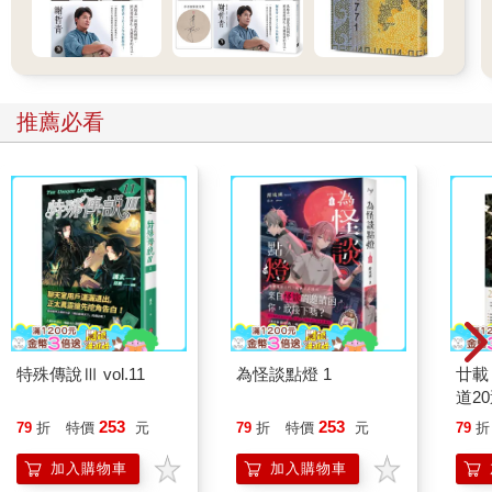
推薦必看
特殊傳說Ⅲ vol.11
為怪談點燈 1
廿載
道2
253
253
79
折
特價
元
79
折
特價
元
79
折
加入購物車
加入購物車