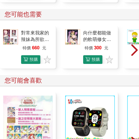
您可能也需要
對常來我家的
向什麼都能做
辣妹為所欲為
的軟萌修女魅
(5) 特裝版
魔懺悔榨精
660
300
特價
元
特價
元
預購
預購
限定
限定
您可能會喜歡