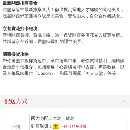
最新關西排隊美食
吃盡京阪神最新排隊食店！徹底搜刮當地人才知曉的道地美食，
吃盡關西米芝蓮與Ｂ級庶民美食，豐儉由人，百分百作者試食。
京都賞花打卡絕境
新增關西賞櫻、賞楓攻略，逐一遊覽關西各個花見與紅葉名所。
並增遊京都近郊，賞盡IG爆紅的隱世美景。
關西掃貨攻略
帶你逛盡京阪掃貨超市、菜市場與市集，教你買得精明。編輯試
食最新手信推介，包括精選「心齋橋名牌中古店」專題教路，以
及京都風味果仁「Cocolo」、和風可麗露「カヌレ堂」等等。
配送方式
國內宅配：本島、離島
到店取貨：
台灣
不限金額免運費