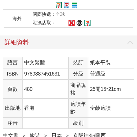
國際快遞：全球
海外
港澳店取：
詳細資料
語言
中文繁體
裝訂
紙本平裝
ISBN
9789887451631
分級
普通級
商品規
頁數
480
25開15*21cm
格
適讀年
出版地
香港
全齡適讀
齡
注音
級別
中文書
＞
旅遊
＞
日本
＞
京阪神奈/關西