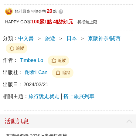
20
預計最高可得金幣
點
?
100累1點 4點抵1元
HAPPY GO享
折抵無上限
分類：
中文書
＞
旅遊
＞
日本
＞
京阪神奈/關西
追蹤
作者：
Timbee Lo
追蹤
出版社：
耐看I Can
追蹤
出版日：
2024/02/21
相關主題：
旅行說走就走
搭上旅展列車
活動訊息
閱讀漫遊錄-2026上半年暢銷榜