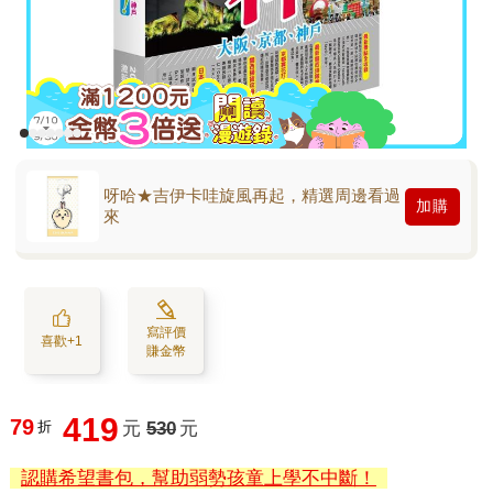
呀哈★吉伊卡哇旋風再起，精選周邊看過
加購
來
寫評價
喜歡+1
賺金幣
419
79
折
元
530
元
認購希望書包，幫助弱勢孩童上學不中斷！