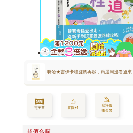
呀哈★吉伊卡哇旋風再起，精選周邊看過來
寫評價
電子書
喜歡+1
賺金幣
超值合購