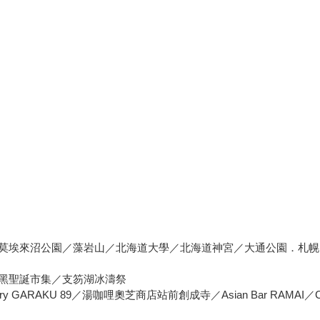
莫埃來沼公園／藻岩山／北海道大學／北海道神宮／大通公園．札幌
黑聖誕市集／支笏湖冰濤祭
Curry GARAKU 89／湯咖哩奧芝商店站前創成寺／Asian Bar RAMAI