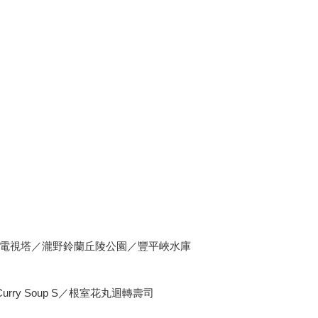
電視塔／瀧野鈴蘭丘陵公園／豐平峽水庫
／Curry Soup S／根室花丸迴轉壽司