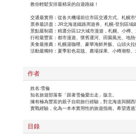
教你輕鬆安排最精采的自遊路線！
交通最實用：從各大機場前往市區交通方式、札幌市
票券最詳盡：JR北海道鐵路周遊券、札幌-登別區域
景點最制霸：精選分區12大城市漫遊，札幌、小樽
行程最豐富：都市漫遊、懷舊運河、田園風光、地熱
美食最推薦：札幌湯咖哩、豪華海鮮丼飯、山頭火拉
活動最獨特：夏季彩色花毯、農場採果、小樽潮祭、
作者
姓名:雪倫
知名旅遊部落客「跟著雪倫愛出走」版主。
擁有極為豐富的親子自助旅行經驗，對北海道與關西
實戰經驗，化為一本本實用性的旅遊指南。希望透過
目錄