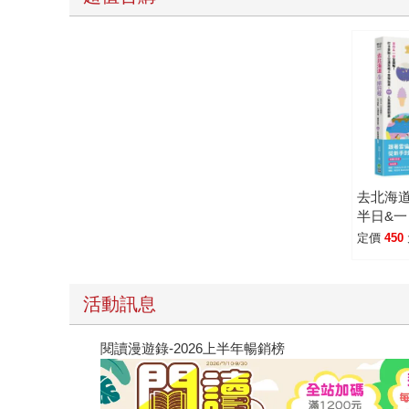
去北海
半日&
卡景點X
定價
450
宿玩買，
線超制
活動訊息
閱讀漫遊錄-2026上半年暢銷榜