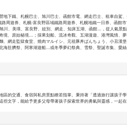
營地下鐵、札幌巴士、旭川巴士、函館市電、網走巴士、租車自駕、
鐵路周遊券、札幌-富良野區域鐵路周遊券、札幌地鐵一日券、函館
、旭川、美瑛、富良野、紋別、網走、知床五湖、函館…，從人氣景
奇境、原始秘境…；採果划船、流冰奇觀、五湖漫遊、港灣風情、夢
麵、網走監獄食堂、燒肉マルイシ、元祖豚丼ぱんちょう、小丑漢堡
北海肚臍祭、阿寒湖遊船…或冬季夢幻祭典、雪祭、聖誕市集、愛絲
地區的交通、食宿與私房景點瞭若指掌。秉持著「透過旅行讓孩子學
這些文字，能給予更多父母帶著孩子探索世界的勇氣與靈感，一起在