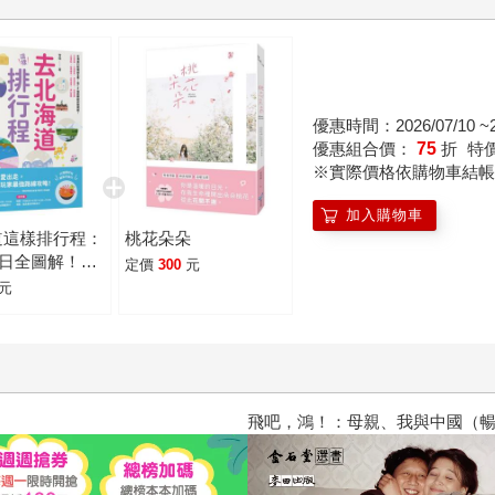
優惠時間：2026/07/10 ~20
優惠組合價：
75
折
特
※實際價格依購物車結帳
加入購物車
道這樣排行程：
桃花朵朵
一日全圖解！打
定價
300
元
交通攻略X食
元
100+人氣路
霸
飛吧，鴻！：母親、我與中國（暢