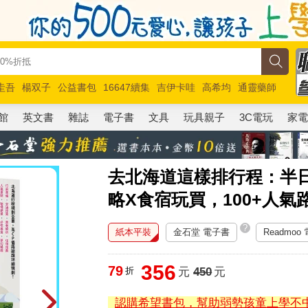
圭吾
楊双子
公益書包
16647續集
吉伊卡哇
高希均
通靈藥師
路邊攤新作
馬斯克
玩具總動員5
超慢跑
館
英文書
雜誌
電子書
文具
玩具親子
3C電玩
家
去北海道這樣排行程：半
略X食宿玩買，100+人氣
?
紙本平裝
金石堂 電子書
Readmoo
356
79
折
元
450
元
認購希望書包，幫助弱勢孩童上學不