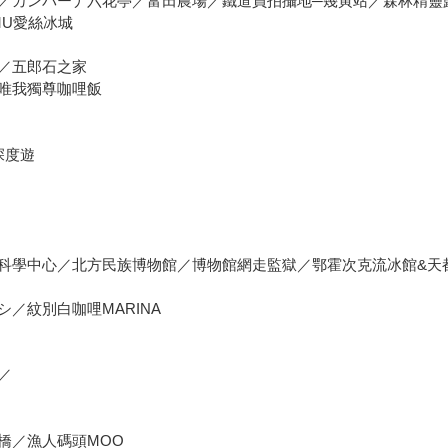
／カンパーナ六花亭／富田農場／鐵道員拍攝地─幾寅站／森林精靈露
MU愛絲冰城
／五郎石之家
唯我獨尊咖哩飯
深度遊
科學中心／北方民族博物館／博物館網走監獄／鄂霍次克流冰館&天
／紋別白咖哩MARINA
／
橋／漁人碼頭MOO