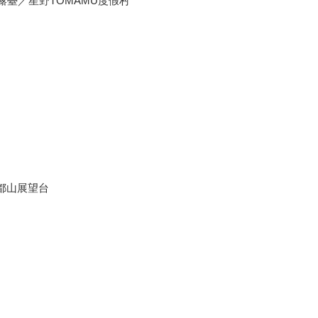
臺／星野TOMAMU度假村
都山展望台