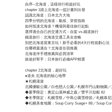
自序─北海道，這樣排行程超好玩
chapter 1踏上北海道—從計畫到出發
認識北海道：日本北方大地
四季分明的北海道：氣候、穿搭指南
如何抵達北海道？機場與最佳旅行起點
選擇適合自己的交通方式：自駕 vs.鐵道旅行
鐵道旅行：北海道交通工具全攻略
別把北海道當東京玩！新手必看的4大行程規劃心法
住哪裡最適合？北海道住宿推薦
北海道伴手禮推薦與必買清單
旅途好幫手：日本旅行必備APP精選
chapter 2北海道，超好玩
●道央 北海道的核心地帶
★札幌漫遊
北國優駿公園／白色戀人公園／札幌市円山動物園／
◆夏季限定：奧定山溪神威之森／豐平川划船 82
◆冬季限定：札幌雪祭／中島公園雪燈節／札幌慕尼
◆札幌美食地圖：Soup Curry Suage+ 88／Soup 