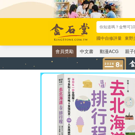
國中自修評量
東野
唯紅花綻放
奧德賽
會員獎勵
中文書
動漫ACG
親子