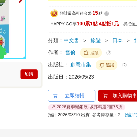
15
預計最高可得金幣
點
?
100累1點 4點抵1元
HAPPY GO享
折抵無
分類：
中文書
＞
旅遊
＞
日本
＞
作者：
雪倫
追蹤
?
出版社：
創意市集
追蹤
?
加購
出版日：
2026/05/23
立即結帳
加入購物車
※ 2026夏季暢銷展-城邦精選2書75折
預計 2026/08/10 出貨
參考庫存量：2
預訂