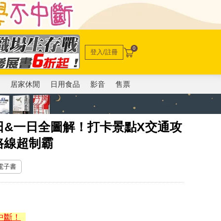
0
登入/註冊
電
居家休閒
日用食品
影音
售票
日&一日全圖解！打卡景點X交通攻
路線超制霸
 電子書
中斷！