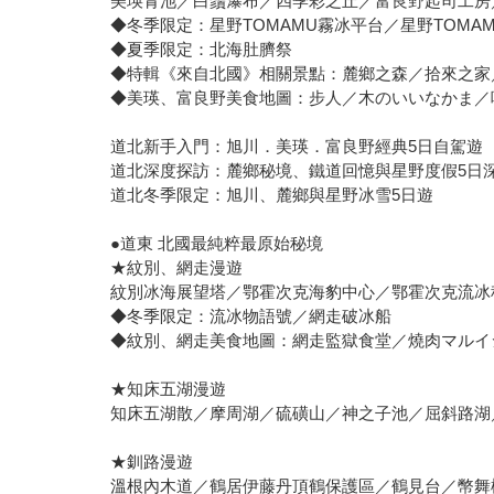
美瑛青池／白鬚瀑布／四季彩之丘／富良野起司工房
◆冬季限定：星野TOMAMU霧冰平台／星野TOMA
◆夏季限定：北海肚臍祭
◆特輯《來自北國》相關景點：麓鄉之森／拾來之家
◆美瑛、富良野美食地圖：步人／木のいいなかま／
道北新手入門：旭川．美瑛．富良野經典5日自駕遊
道北深度探訪：麓鄉秘境、鐵道回憶與星野度假5日
道北冬季限定：旭川、麓鄉與星野冰雪5日遊
●道東 北國最純粹最原始秘境
★紋別、網走漫遊
紋別冰海展望塔／鄂霍次克海豹中心／鄂霍次克流冰
◆冬季限定：流冰物語號／網走破冰船
◆紋別、網走美食地圖：網走監獄食堂／燒肉マルイシ
★知床五湖漫遊
知床五湖散／摩周湖／硫磺山／神之子池／屈斜路湖
★釧路漫遊
溫根內木道／鶴居伊藤丹頂鶴保護區／鶴見台／幣舞