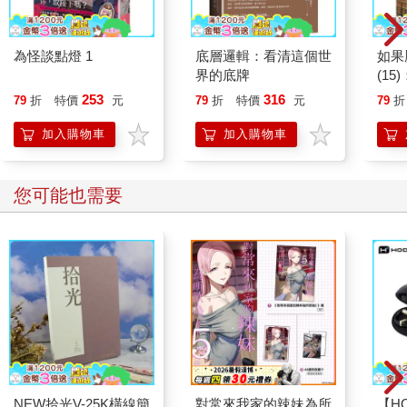
為怪談點燈 1
底層邏輯：看清這個世
如果
界的底牌
(1
貓漫
253
316
79
折
特價
元
79
折
特價
元
79
折
加入購物車
加入購物車
您可能也需要
NEW拾光V-25K橫線簡
對常來我家的辣妹為所
【HO