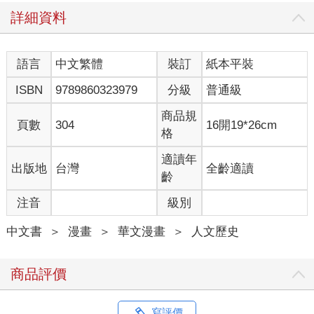
詳細資料
語言
中文繁體
裝訂
紙本平裝
ISBN
9789860323979
分級
普通級
商品規
頁數
304
16開19*26cm
格
適讀年
出版地
台灣
全齡適讀
齡
注音
級別
中文書
＞
漫畫
＞
華文漫畫
＞
人文歷史
商品評價
寫評價