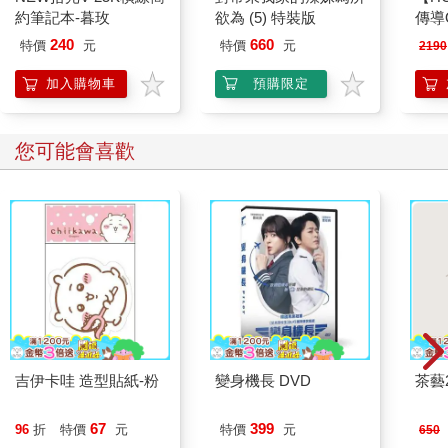
約筆記本-暮玫
欲為 (5) 特裝版
傳導
240
660
特價
元
特價
元
2190
加入購物車
預購限定
您可能會喜歡
吉伊卡哇 造型貼紙-粉
變身機長 DVD
茶藝2
67
399
96
折
特價
元
特價
元
650