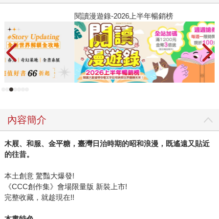
閱讀漫遊錄-2026上半年暢銷榜
2
內容簡介
木屐、和服、金平糖，臺灣日治時期的昭和浪漫，既遙遠又貼近
的往昔。
本土創意 驚豔大爆發!
《CCC創作集》會場限量版 新裝上市!
完整收藏，就趁現在!!
本書特色