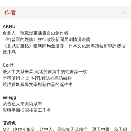
作者
AKRU
台北人，現職漫畫插畫自由創作者。
《柯普雷的翅膀》獲行政院新聞局劇情漫畫獎
《北城百畫帖》獲新聞局金漫獎、日本文化廳媒體藝術季評審推
薦作品
Corif
臺大中文系畢業,沉迷於書海中的蛀書蟲一枚
堅稱[創作才是本行],雜誌社採訪編輯
現埋首於報導文學與新作品的誕生中
eelegg
某普通大學美術系畢
現職平面插圖接案工作者
艾姆兔
M2、唸作艾姆兔，台中人。是個春天花粉症、夏天中暑、秋天腸