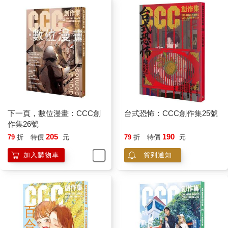
下一頁，數位漫畫：CCC創
台式恐怖：CCC創作集25號
作集26號
205
190
79
折
特價
元
79
折
特價
元
加入購物車
貨到通知