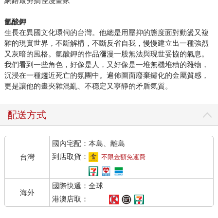
網路最夯搞怪漫畫家
氫酸鉀
生長在異國文化環伺的台灣。他總是用壓抑的態度面對動盪又複
雜的現實世界，不斷解構，不斷反省自我，慢慢建立出一種強烈
又灰暗的風格。氫酸鉀的作品瀰漫一股無法與現世妥協的氣息。
我們看到一些角色，好像是人，又好像是一堆無機堆積的雜物，
沉浸在一種趨近死亡的氛團中。遍佈圖面廢棄鏽化的金屬質感，
更是讓他的畫夾雜混亂、不穩定又寧靜的矛盾氣質。
配送方式
國內宅配：本島、離島
到店取貨：
台灣
不限金額免運費
國際快遞：全球
海外
港澳店取：