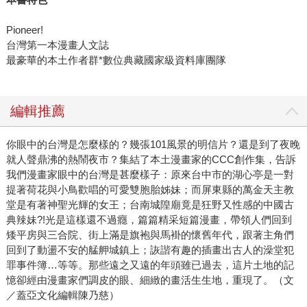
Pioneer!
台灣第一本漫畫人文誌
最豪華的本土作者群*數位典藏國家級資料庫團隊
編輯推薦
你眼中的台灣是怎麼樣的？幾張101風景的明信片？還是到了夜晚
就人聲鼎沸的熱鬧夜市？集結了本土漫畫家的CCC創作集，告訴
我們漫畫家眼中的台灣是甚麼樣子：原來台中市的湖心亭是一對
提著荷花與小鳥歡唱的可愛雙胞胎姊妹；而屏東縣的萬金天主教
堂是有著神聖光輝的女王；台南城隍廟竟是狂野又性感的中國古
典辣妹?!光是這樣還不過癮，篇篇精采短篇漫畫，帶領人們回到
矮平房與三合院、街上滿是旗袍與馬褂的懷舊年代，跟著主角們
回到了動盪不安的艋舺城鎮上；詼諧有趣的插畫出古人的澡堂犯
罪事件簿…等等。那些遠之又遠的年頭雖已過去，這片土地的記
憶卻經由漫畫家們調皮的眼、細緻的畫活生生地，重現了。（文
／蓋亞文化編輯陳乃慈）