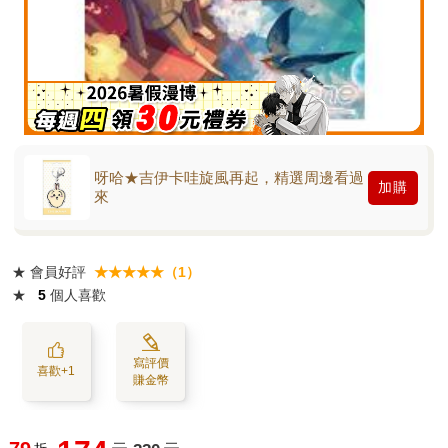
呀哈★吉伊卡哇旋風再起，精選周邊看過
加購
來
★
會員好評
★★★★★（1）
★
5
個人喜歡
寫評價
喜歡+1
賺金幣