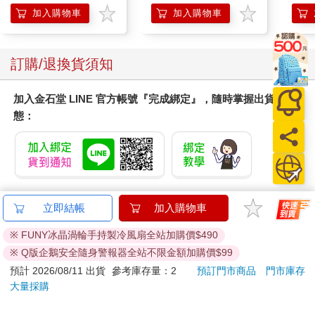
加入購物車
加入購物車
訂購/退換貨須知
加入金石堂 LINE 官方帳號『完成綁定』，隨時掌握出貨動
態：
提醒您！！
立即結帳
加入購物車
金石堂及銀行均不會請您操作ATM! 如接獲電話要求您前往
※ FUNY冰晶渦輪手持製冷風扇全站加購價$490
ATM提款機，請不要聽從指示，以免受騙上當！
※ Q版企鵝安全隨身警報器全站不限金額加購價$99
退換貨須知：
預計 2026/08/11 出貨
參考庫存量：2
預訂門市商品
門市庫存
**提醒您，鑑賞期不等於試用期，退回商品須為全新狀態**
大量採購
依據「消費者保護法」第19條及行政院消費者保護處公告之