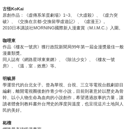
古怪KoKai
原創作品：《虛傳系笨蛋劇場》1~3、《大虛殺》、《虛力突
破》、《交換在京都-交換留學虛遊記》、《虛漫王》。
2010日本講談社MORNING國際新人漫畫賞（M.I.M.C.）入圍。
咖哩東
作品《樓友一號房》獲行政院新聞局99年第一屆金漫獎最佳一般
漫畫類獎。
同人誌有《網路星球東東鏘》、《除法少女》、《樓友一號
房》、《溫．室．效應》等。
明毓屏
學運世代的台北女子。曾為華視、台視、三立等電視台戲劇節目
編劇，離開電視圈後創作青少年小說，目前則著意於以歷史為骨
幹、以小人物生命為血肉的小說創作，希望透過故事的力量，讓
讀者體會到教科書外台灣史的厚度與溫度，也呈現這片土地與人
民的美好。
柘榴