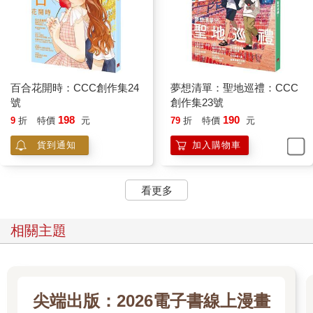
百合花開時：CCC創作集24
夢想清單：聖地巡禮：CCC
號
創作集23號
198
190
9
折
特價
元
79
折
特價
元
貨到通知
加入購物車
看更多
相關主題
尖端出版：2026電子書線上漫畫