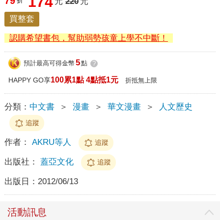
174
79
折
元
220
元
買整套
認購希望書包，幫助弱勢孩童上學不中斷！
5
預計最高可得金幣
點
?
100累1點 4點抵1元
HAPPY GO享
折抵無上限
分類：
中文書
＞
漫畫
＞
華文漫畫
＞
人文歷史
追蹤
作者：
AKRU等人
追蹤
出版社：
蓋亞文化
追蹤
出版日：
2012/06/13
活動訊息