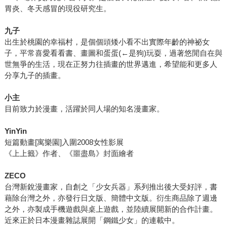
胃炎、冬天感冒的現役研究生。
九子
出生於桃園的幸福村，是個個頭矮小看不出實際年齡的神祕女
子，平常喜愛看看書、畫圖和蛋蛋(←是狗)玩耍，過著悠閒自在與
世無爭的生活，現在正努力往插畫的世界邁進，希望能和更多人
分享九子的插畫。
小主
目前致力於漫畫，活躍於同人場的知名漫畫家。
YinYin
短篇動畫[寓樂園]入圍2008女性影展
《上上籤》作者、《噩盡島》封面繪者
ZECO
台灣新銳漫畫家，自創之「少女兵器」系列推出後大受好評，書
藉除台灣之外，亦發行日文版、簡體中文版。衍生商品除了週邊
之外，亦製成手機遊戲與桌上遊戲，並陸續展開新的合作計畫。
近來正於日本漫畫雜誌展開「鋼鐵少女」的連載中。