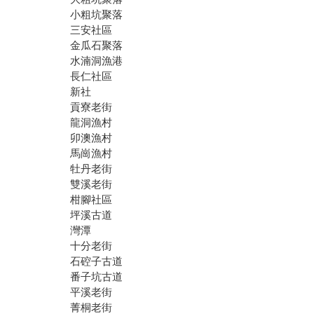
小粗坑聚落
三安社區
金瓜石聚落
水湳洞漁港
長仁社區
新社
貢寮老街
龍洞漁村
卯澳漁村
馬崗漁村
牡丹老街
雙溪老街
柑腳社區
坪溪古道
灣潭
十分老街
石硿子古道
番子坑古道
平溪老街
菁桐老街