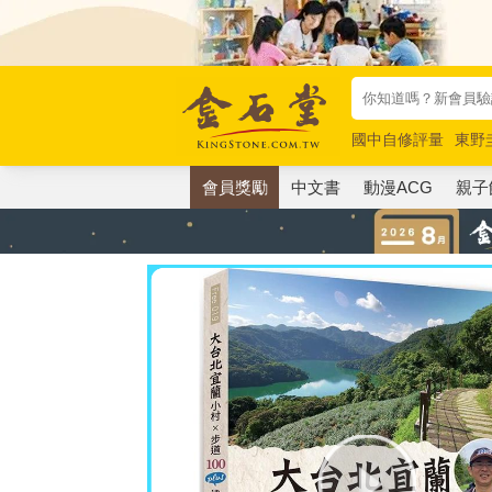
國中自修評量
東野
唯紅花綻放
奧德賽
會員獎勵
中文書
動漫ACG
親子