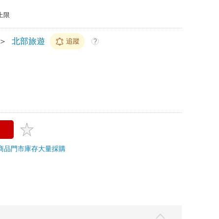
上限
＞
北部旅遊
追蹤
?
商品
門市庫存
大量採購