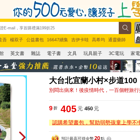
圭吾
楊双子
公益書包
16647續集
吉伊卡哇
高希均
通靈藥師
路邊攤新作
馬斯克
玩具總動員5
超慢跑
館
英文書
雜誌
電子書
文具
玩具親子
3C電玩
家
大台北宜蘭小村×步道100
別悶出病來！後疫情時代，一百個輕旅行
405
9
折
元
450
元
認購希望書包，幫助弱勢孩童上學不
20
預計最高可得金幣
點
?