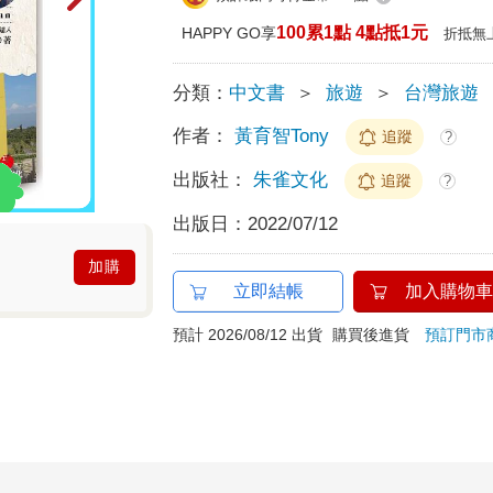
100累1點 4點抵1元
HAPPY GO享
折抵無
分類：
中文書
＞
旅遊
＞
台灣旅遊
作者：
黃育智Tony
追蹤
?
出版社：
朱雀文化
追蹤
?
出版日：
2022/07/12
加購
立即結帳
加入購物車
預計 2026/08/12 出貨
購買後進貨
預訂門市