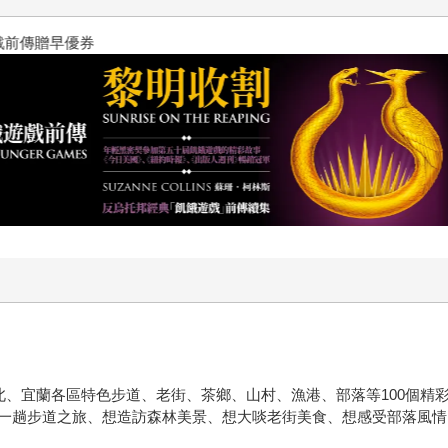
飢餓遊戲前傳贈早優券
北、宜蘭各區特色步道、老街、茶鄉、山村、漁港、部落等100個精
一趟步道之旅、想造訪森林美景、想大啖老街美食、想感受部落風情