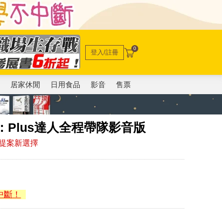
0
登入/註冊
電
居家休閒
日用食品
影音
售票
：Plus達人全程帶隊影音版
提案新選擇
中斷！