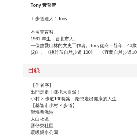
Tony 黃育智
﹝步道達人﹞Tony
本名黃育智。
1961 年生，台北市人。
一位熱愛山林的文史工作者。Tony從商十餘年，4
(2)》、《桃竹苗自然步道 100》、《宜蘭自然步道
目錄
【作者序】
出門走走！擁抱大自然！
小村 × 步道100提案，陪您走出健康的人生
【基隆市小村 × 步道】
望海巷漁港
太白社區
罾仔寮社區
暖暖親水公園