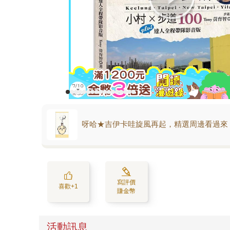
呀哈★吉伊卡哇旋風再起，精選周邊看過來
寫評價
喜歡+1
賺金幣
活動訊息