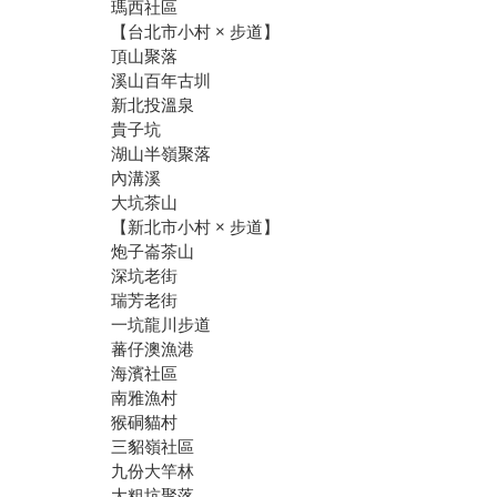
瑪西社區
【台北市小村 × 步道】
頂山聚落
溪山百年古圳
新北投溫泉
貴子坑
湖山半嶺聚落
內溝溪
大坑茶山
【新北市小村 × 步道】
炮子崙茶山
深坑老街
瑞芳老街
一坑龍川步道
蕃仔澳漁港
海濱社區
南雅漁村
猴硐貓村
三貂嶺社區
九份大竿林
大粗坑聚落