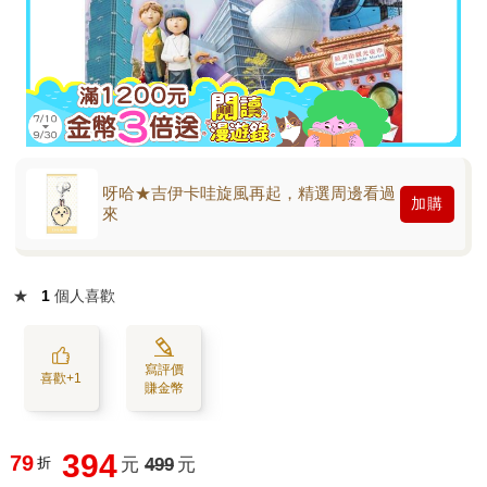
呀哈★吉伊卡哇旋風再起，精選周邊看過
加購
來
★
1
個人喜歡
寫評價
喜歡+1
賺金幣
394
79
折
元
499
元