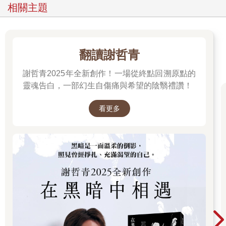
相關主題
翻讀謝哲青
謝哲青2025年全新創作！一場從終點回溯原點的
靈魂告白，一部幻生自傷痛與希望的陰翳禮讚！
看更多