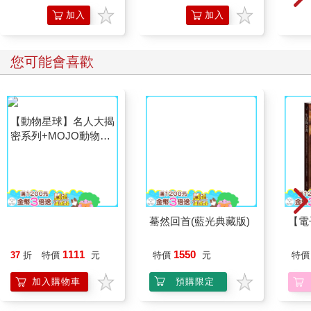
加入
加入
購物
購物
車
車
您可能會喜歡
【動物星球】名人大揭
驀然回首(藍光典藏版)
【電
密系列+MOJO動物模
型 優惠組合套餐
1111
1550
37
折
特價
元
特價
元
特價
加入購物車
預購限定