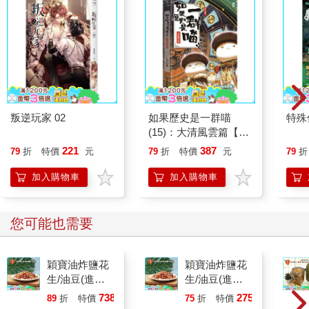
叛逆玩家 02
如果歷史是一群喵
特殊傳
(15)：大清風雲篇【萌
貓漫畫學歷史】
221
387
79
折
特價
元
79
折
特價
元
79
折
加入購物車
加入購物車
您可能也需要
穎寶油炸鹽花
穎寶油炸鹽花
生/油豆(進口
生/油豆(進口
花生)5台斤
花生)1台斤
738
275
89
折
特價
元
75
折
特價
元