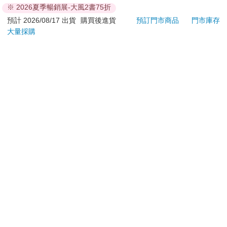
鮮食品）
※ 2026夏季暢銷展-大風2書75折
依消費者要求所為之客製化給付。（客製化商品）
預計 2026/08/17 出貨
購買後進貨
預訂門市商品
門市庫存
報紙、期刊或雜誌。（含MOOK、外文雜誌）
大量採購
經消費者拆封之影音商品或電腦軟體。
非以有形媒介提供之數位內容或一經提供即為完成之線
上服務，經消費者事先同意始提供。（如：電子書、電
子雜誌、下載版軟體、虛擬商品…等）
已拆封之個人衛生用品。（如：內衣褲、刮鬍刀、除毛
刀…等）
若非上列種類商品，均享有到貨7天的猶豫期（含例假
日）。
辦理退換貨時，商品（組合商品恕無法接受單獨退貨）必須
是您收到商品時的原始狀態（包含商品本體、配件、贈品、
保證書、所有附隨資料文件及原廠內外包裝…等），請勿直
接使用原廠包裝寄送，或於原廠包裝上黏貼紙張或書寫文
字。
退回商品若無法回復原狀，將請您負擔回復原狀所需費用，
嚴重時將影響您的退貨權益。