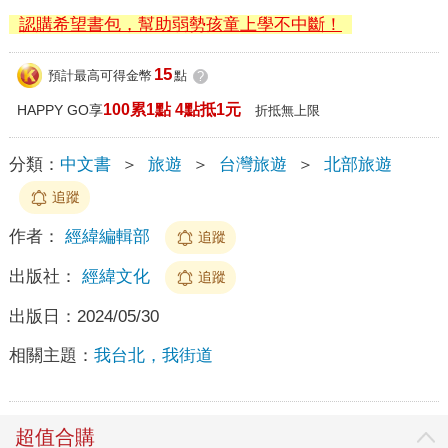
認購希望書包，幫助弱勢孩童上學不中斷！
15
預計最高可得金幣
點
?
100累1點 4點抵1元
HAPPY GO享
折抵無上限
分類：
中文書
＞
旅遊
＞
台灣旅遊
＞
北部旅遊
追蹤
作者：
經緯編輯部
追蹤
出版社：
經緯文化
追蹤
出版日：
2024/05/30
相關主題：
我台北，我街道
超值合購