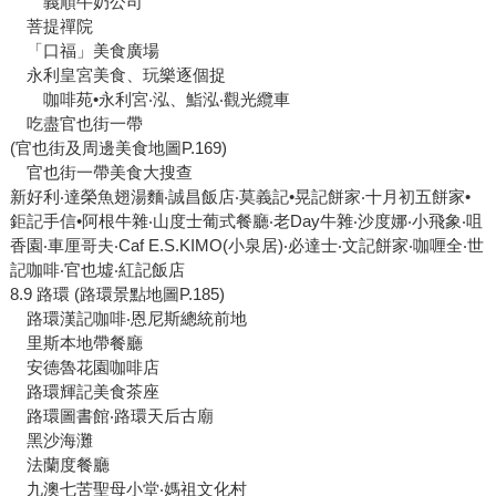
義順牛奶公司
菩提禪院
「口福」美食廣場
永利皇宮美食、玩樂逐個捉
咖啡苑•永利宮‧泓、鮨泓‧觀光纜車
吃盡官也街一帶
(官也街及周邊美食地圖P.169)
官也街一帶美食大搜查
新好利‧達榮魚翅湯麵‧誠昌飯店‧莫義記•晃記餅家‧十月初五餅家•
鉅記手信•阿根牛雜‧山度士葡式餐廳‧老Day牛雜‧沙度娜‧小飛象‧咀
香園‧車厘哥夫‧Caf E.S.KIMO(小泉居)‧必達士‧文記餅家‧咖喱全‧世
記咖啡‧官也墟‧紅記飯店
8.9 路環 (路環景點地圖P.185)
路環漢記咖啡‧恩尼斯總統前地
里斯本地帶餐廳
安德魯花園咖啡店
路環輝記美食茶座
路環圖書館‧路環天后古廟
黑沙海灘
法蘭度餐廳
九澳七苦聖母小堂‧媽祖文化村