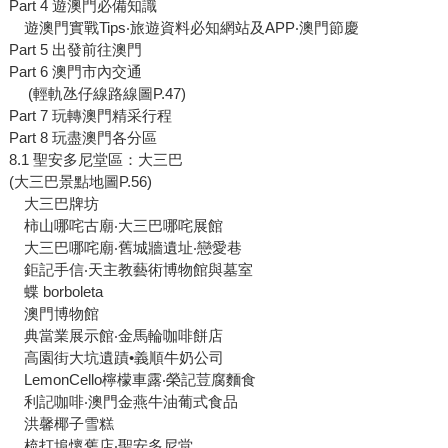
Part 4 遊澳門必備知識
遊澳門實戰Tips‧旅遊資料必知網站及APP‧澳門節慶
Part 5 出發前往澳門
Part 6 澳門市內交通
(輕軌氹仔線路線圖P.47)
Part 7 玩轉澳門精采行程
Part 8 玩盡澳門各分區
8.1 聖安多尼堂區：大三巴
(大三巴景點地圖P.56)
大三巴牌坊
柿山哪咤古廟‧大三巴哪咤展館
大三巴哪咤廟‧舊城牆遺址‧戀愛巷
鉅記手信‧天主教藝術博物館與墓室
蝶 borboleta
澳門博物館
典當業展示館‧金馬輪咖啡餅店
高園街大坑遺蹟•義順牛奶公司
LemonCello檸檬車露‧榮記荳腐麵食
利記咖啡‧澳門金燕牛油葡式食品
洪馨椰子雪糕
梳打埠懷舊店‧聖安多尼堂