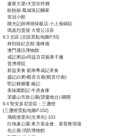
盧家大屋•大堂街炸雞
餃餃鎮‧鳳城珠記麵家
皇冠小館
陳光記師傅燒味飯店‧小上海鍋貼
瑪嘉烈蛋撻‧大聲公涼茶
8.3 北區 (北區景點地圖P.93)
林則徐紀念館‧蓮峰廟
澳門通訊博物館
成記粥品•同益百花魁果子廠
普濟禪院
新益美食‧新南粵成記美食
盛記白粥•觀音古廟(觀音仔廟)
堅記豬腳薑‧椿記
美味園劉記‧牛房倉庫
望廈山市政公園(望廈炮台)‧關閘
8.4 聖安多尼堂區：三盞燈
(三盞燈景點地圖P.102)
飛能便度街(生果街) 103
白鴿巢公園‧東方基金會、基督教墳場
包公廟‧消防博物館