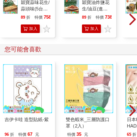
穎寶蒜味花生/
穎寶油炸鹽花
蒜頭味(5台斤/
生/油豆(進口
包)
花生)5台斤
758
738
89
折
特價
元
89
折
特價
元
加入
加入
購物
購物
車
車
您可能會喜歡
吉伊卡哇 造型貼紙-紫
雙色蝦米_三層防護口
日本
罩（2入）
HA
金緻
67
35
96
折
特價
元
特價
元
65
折