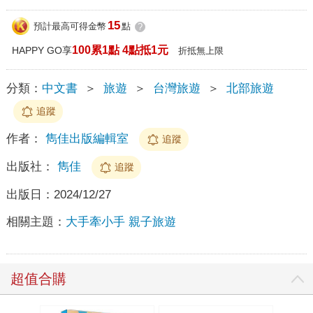
15
預計最高可得金幣
點
?
100累1點 4點抵1元
HAPPY GO享
折抵無上限
分類：
中文書
＞
旅遊
＞
台灣旅遊
＞
北部旅遊
追蹤
作者：
雋佳出版編輯室
追蹤
出版社：
雋佳
追蹤
出版日：
2024/12/27
相關主題：
大手牽小手 親子旅遊
超值合購