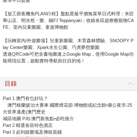
隆等半日提案
【放工搭夜機免PLAN行程】盤點星級平價無菜單日式料理：米匠
華山店、明水然・樂、鐵F.f Teppanyaki；收錄各區超療癒寵物CA
FE、室內兒童樂園、童遊博物館
【玩轉室內/外遊樂場】兒童新樂園、木育森林體驗、SNOOPY P
lay Center樂園、Xpark水生公園、巧虎夢想樂園
透過QRCode可把全書地圖連上Google Map，使用Google Map功
能尋找位置，啟動實時導航前往目的地！
目錄
Part 1 澳門有乜好玩？
澳門格蘭披治大賽車‧國際煙花節‧博物館或紀念館•康公夜市‧25
大世界遺產(澳門歷史
城區地圖 P.8)‧澳門新焦點•必吃推介
Part 2 精選各區特色酒店
Part 3 必到娛樂場及傳統當鋪