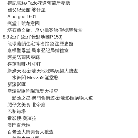
禮記雪糕•Fado花道葡萄牙餐廳
國父紀念館‧婆仔屋
Albergue 1601
瘋堂十號創意園
塔石藝文館、歷史檔案館‧望德聖母堂
8.8 氹仔 (氹仔景點地圖P.153)
龍環葡韻住宅博物館‧路氹歷史館
嘉模聖母堂‧民事登記局婚禮室
阿曼諾葡國餐廳
喜蓮咖啡‧丹桂軒
新濠天地‧新濠天地吃喝玩樂大搜查
水舞間‧Mezza9‧滿堂彩
新濠影匯
新濠影匯吃喝玩樂大搜查
影匯之星‧澳門食街遊‧新濠影匯購物大道
肥仔文美食‧北帝廟
巴黎鐵塔
帝影樓‧奧羅拉
澳門百老匯
百老匯大街美食大搜查