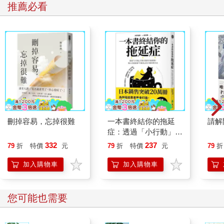
推薦必看
刪掉容易，忘掉很難
一本書終結你的拖延
請解
症：透過「小行動」打
開大腦的行動開關，懶
332
237
79
折
特價
元
79
折
特價
元
79
折
人也能變身「行動派」
的37個科學方法
加入購物車
加入購物車
您可能也需要