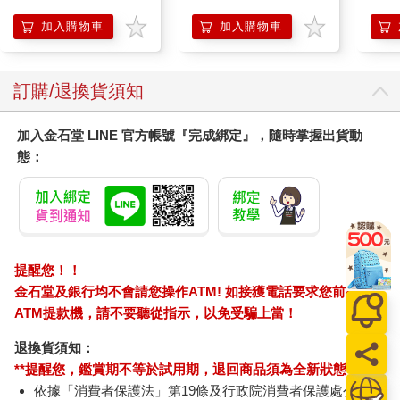
濕潤
140
加入購物車
加入購物車
臉部
顏保
訂購/退換貨須知
加入金石堂 LINE 官方帳號『完成綁定』，隨時掌握出貨動
態：
提醒您！！
金石堂及銀行均不會請您操作ATM! 如接獲電話要求您前往
ATM提款機，請不要聽從指示，以免受騙上當！
退換貨須知：
**提醒您，鑑賞期不等於試用期，退回商品須為全新狀態**
依據「消費者保護法」第19條及行政院消費者保護處公告之