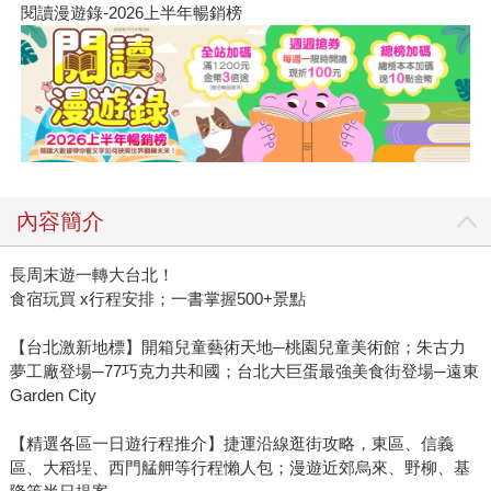
閱讀漫遊錄-2026上半年暢銷榜
內容簡介
長周末遊一轉大台北！
食宿玩買 x行程安排；一書掌握500+景點
【台北激新地標】開箱兒童藝術天地─桃園兒童美術館；朱古力
夢工廠登場─77巧克力共和國；台北大巨蛋最強美食街登場─遠東
Garden City
【精選各區一日遊行程推介】捷運沿線逛街攻略，東區、信義
區、大稻埕、西門艋舺等行程懶人包；漫遊近郊烏來、野柳、基