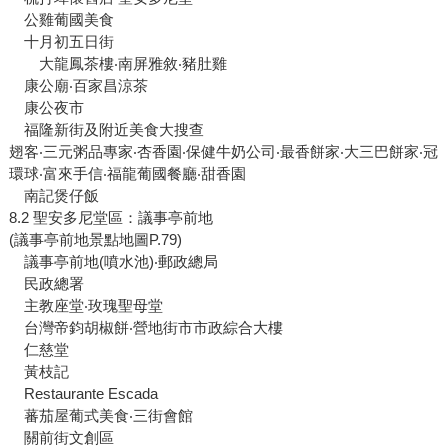
公雞葡國美食
十月初五日街
大龍鳳茶樓‧南屏雅敘‧豬肚雞
康公廟‧百家昌涼茶
康公夜市
福隆新街及附近美食大搜查
翅客‧三元粥品專家‧杏香園‧保健牛奶公司‧最香餅家‧大三巴餅家‧冠
環球‧富來手信‧福龍葡國餐廳‧甜香園
南記煲仔飯
8.2 聖安多尼堂區：議事亭前地
(議事亭前地景點地圖P.79)
議事亭前地(噴水池)‧郵政總局
民政總署
主教座堂‧玫瑰聖母堂
台灣帝鈞胡椒餅‧營地街市市政綜合大樓
仁慈堂
黃枝記
Restaurante Escada
蕃茄屋葡式美食‧三街會館
關前街文創區