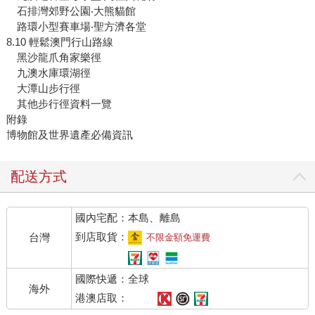
石排灣郊野公園‧大熊貓館
路環小型賽車場‧聖方濟各堂
8.10 輕鬆澳門行山路線
黑沙龍爪角家樂徑
九澳水庫環湖徑
大潭山步行徑
其他步行徑資料一覽
附錄
博物館及世界遺產必備資訊
配送方式
國內宅配：本島、離島
到店取貨：
台灣
不限金額免運費
國際快遞：全球
海外
港澳店取：