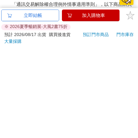
「通訊交易解除權合理例外情事適用準則」，以下商品購買
後，除商品本身有瑕疵外，將不提供7天的猶豫期：
立即結帳
加入購物車
易於腐敗、保存期限較短或解約時即將逾期。（如：生
鮮食品）
※ 2026夏季暢銷展-大風2書75折
依消費者要求所為之客製化給付。（客製化商品）
預計 2026/08/17 出貨
購買後進貨
預訂門市商品
門市庫存
報紙、期刊或雜誌。（含MOOK、外文雜誌）
大量採購
經消費者拆封之影音商品或電腦軟體。
非以有形媒介提供之數位內容或一經提供即為完成之線
上服務，經消費者事先同意始提供。（如：電子書、電
子雜誌、下載版軟體、虛擬商品…等）
已拆封之個人衛生用品。（如：內衣褲、刮鬍刀、除毛
刀…等）
若非上列種類商品，均享有到貨7天的猶豫期（含例假
日）。
辦理退換貨時，商品（組合商品恕無法接受單獨退貨）必須
是您收到商品時的原始狀態（包含商品本體、配件、贈品、
保證書、所有附隨資料文件及原廠內外包裝…等），請勿直
接使用原廠包裝寄送，或於原廠包裝上黏貼紙張或書寫文
字。