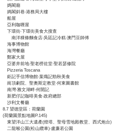
媽閣廟
媽閣斜巷‧港務局大樓
船屋
亞利咖喱屋
下環街‧下環街美食大搜查
南洋粿條麵食店‧吳廷記冷糕‧澳門豆師傅
海事博物館
海灣餐廳
鄭家大屋
亞婆井前地‧聖老楞佐堂‧聖若瑟修院
Pizzeria Toscana
鉅記手信博物館‧葉熾記勁秋美食
崗頂劇院、聖奧斯定教堂‧何東圖書館
南灣‧雅文湖畔‧何開記
新肥仔記咖啡美食‧政府總部
沙利文餐廳
8.7 望德堂區：荷蘭園
(荷蘭園景點地圖P.145)
東望洋山三大遺產(燈塔、聖母雪地殿教堂、西式炮台)
二龍喉公園(松山纜車)‧盧廉若公園