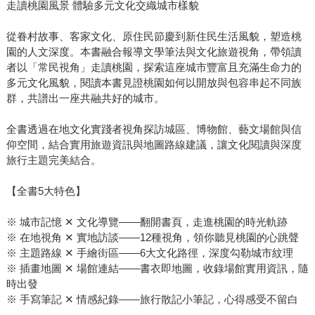
走讀桃園風景 體驗多元文化交織城市樣貌
從眷村故事、客家文化、原住民節慶到新住民生活風貌，塑造桃
園的人文深度。本書融合報導文學筆法與文化旅遊視角，帶領讀
者以「常民視角」走讀桃園，探索這座城市豐富且充滿生命力的
多元文化風貌，閱讀本書見證桃園如何以開放與包容串起不同族
群，共譜出一座共融共好的城市。
全書透過在地文化實踐者視角探訪城區、博物館、藝文場館與信
仰空間，結合實用旅遊資訊與地圖路線建議，讓文化閱讀與深度
旅行主題完美結合。
【全書5大特色】
※ 城市記憶 ✕ 文化導覽——翻開書頁，走進桃園的時光軌跡
※ 在地視角 ✕ 實地訪談——12種視角，領你聽見桃園的心跳聲
※ 主題路線 ✕ 手繪街區——6大文化路徑，深度勾勒城市紋理
※ 插畫地圖 ✕ 場館連結——書衣即地圖，收錄場館實用資訊，隨
時出發
※ 手寫筆記 ✕ 情感紀錄——旅行散記小筆記，心得感受不留白