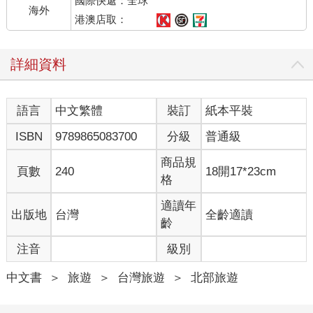
國際快遞：全球
海外
「在地人」同行看見真實的桃園
港澳店取：
桃園，是一座層疊著時間與族群記憶的城市。從清代寺廟、日治
建築，到現代都市風景，處處可見文化的交會與延續。這本書以
詳細資料
桃園的多元特質為出發點，設計了六條主題路徑。它不只是導覽
地圖，更是一趟趟親身踏查的邀請。
第一條路線：老城時光。從老城展開，在桃園與中壢的舊街區緩
語言
中文繁體
裝訂
紙本平裝
緩行走，市場攤販的呼喚、騎樓下的閒談、牆面上的斑駁痕跡，
共同拼貼出城市的記憶樣貌。
ISBN
9789865083700
分級
普通級
第二條路線：木藝小鎮。轉往大溪，沿著木藝工坊與歷史老屋漫
步前行，觸摸工匠留下的刻痕與溫度，一座百年小鎮的風華，在
商品規
頁數
240
18開17*23cm
巷弄間靜靜流轉。
格
第三條路線：當代桃園。桃園不只有歷史，也有奔騰向前的節
奏。前往青埔，高鐵、百貨與設計商圈交織出新興生活的輪廓，
適讀年
出版地
台灣
全齡適讀
一種屬於桃園的當代美學正悄然成形。
齡
第四條路線：眷村鐵三角。帶領讀者回到記憶現場——眷村。桃
注音
級別
園的眷村密度是全臺數一數二，而馬祖新村、太武新村與憲光二
村構成的「眷村鐵三角」，不僅保留了建築空間，更承載著跨族
中文書
＞
旅遊
＞
台灣旅遊
＞
北部旅遊
群的遷徙故事，以及家常菜裡的集體記憶。
第五條路線：文學地景。從桃園文學館出發，再前往鍾肇政文學
園區，沿著故事與詩句的足跡，讀懂這片土地如何孕育出豐富的