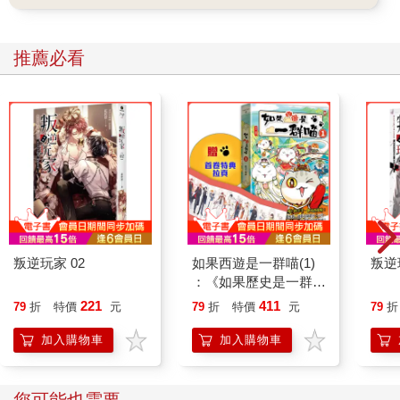
每年農曆六月二十四日，關聖帝君聖誕，簡稱「六廿四」。這一
天，來自各行業、各個街坊的三十一個社頭齊聚，組成藝陣隊伍
遶境，為神明祝壽。為期兩天的慶典，對大溪人來說，像是第二
推薦必看
個新年，男女老少總動員，為的就是齊心協力完成這場屬於大溪
人的集體儀式。
二〇二五年六月二十八日，「六廿四」前夕，「大溪大禧」熱烈
開場，熱鬧自廟埕蔓延至老街，信仰結合設計交織綻放。
普濟堂前人潮聚集，隨著鑼鼓響起，踩街遊行隊伍緩緩出發。神
將揹偶、舞旗隊、神龍隊並肩而行，西樂隊、公賞旗隊、女童宮
燈隊緊隨其後，復古隊伍與現代創意交錯，勾勒出屬於這座城的
記憶。
而最吸睛的瞬間，莫過於搖滾樂團與大溪同義社北管樂團的跨界
合作，當傳統鑼鼓遇上搖滾節奏，街頭頓時化身音樂舞台，火花
四射。活動更鼓勵民眾換上民國六、七〇年代復古服飾，與老照
叛逆玩家 02
如果西遊是一群喵(1)
叛逆
片裝置藝術互相輝映，讓踩街成為一場時光旅行。
：《如果歷史是一群
七月十二、十三日晚間，《想阮少年時》在普濟堂廟埕登場，專
喵》作者最新力作，附
221
411
79
折
特價
元
79
折
特價
元
79
折
業劇團與在地居民攜手演出，將跨越三代的大溪人故事搬上舞
【首卷特典】拉頁
台。那不僅是戲，更是情感的迴盪。而紀錄片《我的將軍我驕
加入購物車
加入購物車
傲》則在銀幕上重現大溪將軍組裝的榮耀瞬間，讓觀眾看見一座
城市如何因信仰而凝聚。
七月十七、十八日(農曆六廿三、六廿四)，普濟堂關聖帝君聖誕遶