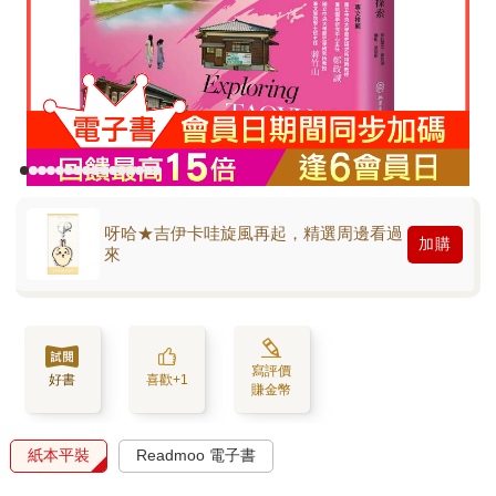
呀哈★吉伊卡哇旋風再起，精選周邊看過
加購
來
寫評價
好書
喜歡+1
賺金幣
紙本平裝
Readmoo 電子書