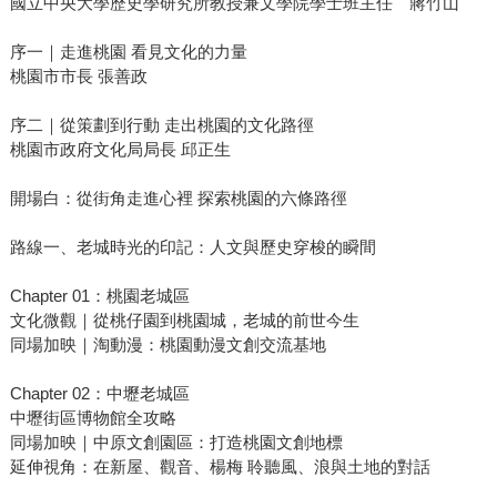
國立中央大學歷史學研究所教授兼文學院學士班主任 蔣竹山
序一｜走進桃園 看見文化的力量
桃園市市長 張善政
序二｜從策劃到行動 走出桃園的文化路徑
桃園市政府文化局局長 邱正生
開場白：從街角走進心裡 探索桃園的六條路徑
路線一、老城時光的印記：人文與歷史穿梭的瞬間
Chapter 01：桃園老城區
文化微觀｜從桃仔園到桃園城，老城的前世今生
同場加映｜淘動漫：桃園動漫文創交流基地
Chapter 02：中壢老城區
中壢街區博物館全攻略
同場加映｜中原文創園區：打造桃園文創地標
延伸視角：在新屋、觀音、楊梅 聆聽風、浪與土地的對話