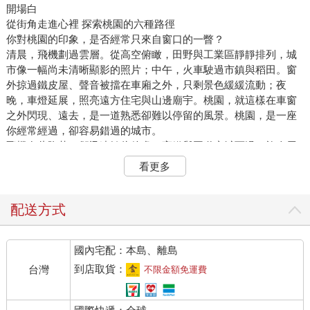
開場白
從街角走進心裡 探索桃園的六種路徑
你對桃園的印象，是否經常只來自窗口的一瞥？
清晨，飛機劃過雲層。從高空俯瞰，田野與工業區靜靜排列，城
市像一幅尚未清晰顯影的照片；中午，火車駛過市鎮與稻田。窗
外掠過鐵皮屋、聲音被擋在車廂之外，只剩景色緩緩流動；夜
晚，車燈延展，照亮遠方住宅與山邊廟宇。桃園，就這樣在車窗
之外閃現、遠去，是一道熟悉卻難以停留的風景。桃園，是一座
你經常經過，卻容易錯過的城市。
飛機在此降落，卻迅速轉往他處；高鐵與國道穿城而過，旅人馬
不停蹄。它像是一段被快轉的路程，總在視野中掠過又退場。對
看更多
多數人而言，桃園是起點或中繼站，卻很少是目的地。但其實，
桃園值得你停下腳步。這裡有百年時光留下的痕跡，清代的寺廟
靜立街角，日式宿舍隱於巷弄，眷村老屋的一磚一瓦則被保留下
配送方式
來，成為記憶的座標。
在這座城市裡，閩南、客家、原住民與新住民的生活交織並行。
國內宅配：本島、離島
每一種語言、每一道風味、每一場節慶，都是桃園的日常，也讓
它的面貌不斷變化、重組。只要肯稍作停留，你會發現：這裡不
到店取貨：
台灣
不限金額免運費
是匆匆一瞥的過渡地，而是一座有故事、有溫度，也有文化底蘊
的城市。