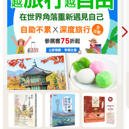
深厚的文化底蘊與信仰故事，更是大溪人透過自己的聲音，讓世
界看見這座小鎮的獨特魅力。
在「大溪大禧」的慶典文化中，蘊含參與、學習、體驗及復振的
精神，讓慶典人文、生活與產業再現。大溪木藝生態博物館為保
存、傳承以及推廣信仰文化，以博物館方法建立節慶品牌定位，
以「大溪」及「大禧」兩個諧音詞帶出節慶場所及神明生日，定
義一場神與人共榮的沉浸式城市祭典，強調慶典文化在生活中的
延續再現，將觀光融入慶典、深化地方交流，以大溪人每年農曆
六月廿四的百年記憶打造節慶永續品牌。
守護傳統創造連結
六廿四遶境文化新篇章
當天空湛藍透亮，初夏的薰風拂過屋瓦，大溪人便知道，小鎮一
年一度的盛典即將登場。
老街盡頭，百年普濟堂靜靜佇立。正殿中央，關聖帝君赤面金
袍，雙目炯炯，見證了這座城鎮的興衰更迭。從清代的繁華、日
治的變遷到戰後復甦，普濟堂不只是信仰中心，也是大溪歷史的
縮影。