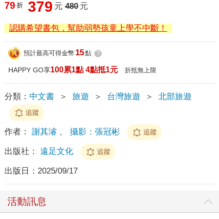
379
79
折
元
480
元
認購希望書包，幫助弱勢孩童上學不中斷！
15
預計最高可得金幣
點
?
100累1點 4點抵1元
HAPPY GO享
折抵無上限
分類：
中文書
＞
旅遊
＞
台灣旅遊
＞
北部旅遊
追蹤
作者：
謝其濬
、
攝影：張冠彬
追蹤
出版社：
遠足文化
追蹤
出版日：
2025/09/17
活動訊息