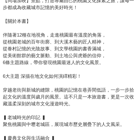
【同場加映】景點，打造專屬自己的桃園文化探索之旅，讓每一
步都成為收藏城市記憶的美好時光！
【關於本書】
伴隨著12種在地視角，走進桃園最有溫度的角落，
從桃園老城的百年街廓、到大溪木藝的匠人精神，
從眷村記憶的光陰故事、到文學桃園的書香滿城，
從美術館群的藝文脈動、到土地公與虎爺的信仰，
6條主題路線，帶你發現桃園最迷人的文化風景。
6大主題 深描在地文化如何演繹精彩！
穿越老街與新城的縫隙，桃園的記憶在巷弄間低語，一步一步拾
起文化的溫度與歲月的風景。這不只是一本旅遊書，更是一次收
藏溫柔深刻的城市文化漫遊時光。
▍老城時光的印記 ▍
聚焦桃園與中壢老城區，展現城市歷史層疊下的人文風采。
▍慶典文化與生活融合 ▍