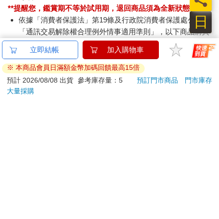
**提醒您，鑑賞期不等於試用期，退回商品須為全新狀態**
日
依據「消費者保護法」第19條及行政院消費者保護處公告之
「通訊交易解除權合理例外情事適用準則」，以下商品購買
後，除商品本身有瑕疵外，將不提供7天的猶豫期：
立即結帳
加入購物車
易於腐敗、保存期限較短或解約時即將逾期。（如：生
鮮食品）
※ 本商品會員日滿額金幣加碼回饋最高15倍
依消費者要求所為之客製化給付。（客製化商品）
預計 2026/08/08 出貨
參考庫存量：5
預訂門市商品
門市庫存
報紙、期刊或雜誌。（含MOOK、外文雜誌）
大量採購
經消費者拆封之影音商品或電腦軟體。
非以有形媒介提供之數位內容或一經提供即為完成之線
上服務，經消費者事先同意始提供。（如：電子書、電
子雜誌、下載版軟體、虛擬商品…等）
已拆封之個人衛生用品。（如：內衣褲、刮鬍刀、除毛
刀…等）
若非上列種類商品，均享有到貨7天的猶豫期（含例假
日）。
辦理退換貨時，商品（組合商品恕無法接受單獨退貨）必須
是您收到商品時的原始狀態（包含商品本體、配件、贈品、