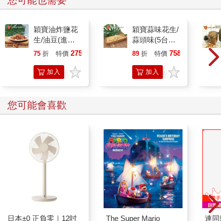
您可能也需要
境，整座大溪徹夜不眠。煙火、鑼鼓、神將、燈火，交織成一幅
壯麗畫面，也為這一年的「大溪大禧」畫上完美句點。
穎寶油炸鹽花
穎寶蒜味花生/
這場六廿四走過去的，不只是神明的腳程，更是大溪人一年一
生/油豆(進口
蒜頭味(5台斤/
次，回望自身與土地的時刻。
花生)1台斤
包)
275
758
75
折
特價
元
89
折
特價
元
加入
加入
購物
購物
車
車
您可能會喜歡
日本±0 正負零｜12吋
The Super Mario
連同