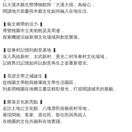
以大溪木藝生態博物館與「大溪大禧」為核心，
閱讀地方節慶與木藝文化如何融入在地生活。
▍藝文廊帶的活力 ▍
導覽桃園市立美術館及其周邊，
探索機捷沿線新潮文化場域與創意聚落。
▍從眷村記憶到創意基地 ▍
深入馬祖新村、太武新村、憲光二村等眷村文化場域，
記錄舊日記憶如何以創意再生之姿重新發光。
▍見證文學之城誕生 ▍
從桃園文學館與鍾肇政文學生活園區，
到多間桃園在地獨立書店精彩發光，打造閱讀城市的風貌。
▍聚落文化新亮點 ▍
走訪土地公文化館、八塊厝民俗藝術村等地，
展現閩南、客家、原住民、新住民與馬祖人
在桃園的文化共融和在地實踐。