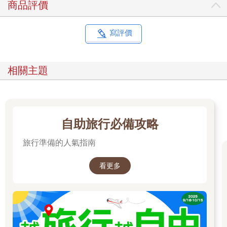
商品評價
語言風景與動人的人物身影。
第六條路線：常民信仰文化。造訪土地公文化館與八塊厝民俗藝
術村，透過香火、儀式與工藝，看見地方信仰如何安頓人心，也
寫評價
體會宗教在日常生活之中，所扮演的連結角色。
腳步帶路，畫出屬於你的桃園地圖
相關主題
除了六條主題路線，書中另設有「延伸視角」單元，為旅程增添
更多層次與可能。
每一條路線都由「在地人」陪伴同行，他們不僅導覽館舍與地
景，更分享記憶與日常經驗，帶你看見桃園的真實樣貌。你可以
循著這六條主題路線探索桃園，也能依興趣自在搭配館所與地
自助旅行必備攻略
景，畫出屬於自己的城市地圖。
旅行準備的人氣指南
讓我們從這一頁出發，走進令人驚豔的桃園。
精彩試閱二：
看更多
大溪大禧
從街頭到線上，從傳統儀式到創新表現，大溪木藝生態博物館攜
手在地居民、社頭、工藝師與設計師，共同策劃跨界慶典「大溪
大禧」。這場融合設計、展覽與表演藝術的盛會，不僅展現大溪