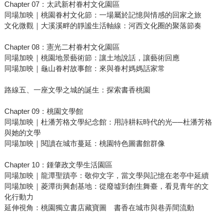
Chapter 07：太武新村眷村文化園區
同場加映｜桃園眷村文化節：一場屬於記憶與情感的回家之旅
文化微觀｜大溪溪畔的靜謐生活軸線：河西文化圈的聚落節奏
Chapter 08：憲光二村眷村文化園區
同場加映｜桃園地景藝術節：讓土地說話，讓藝術回應
同場加映｜龜山眷村故事館：來與眷村媽媽話家常
路線五、一座文學之城的誕生：探索書香桃園
Chapter 09：桃園文學館
同場加映｜杜潘芳格文學紀念館：用詩耕耘時代的光──杜潘芳格
與她的文學
同場加映｜閱讀在城市蔓延：桃園特色圖書館群像
Chapter 10：鍾肇政文學生活園區
同場加映｜龍潭聖蹟亭：敬仰文字，當文學與記憶在老亭中延續
同場加映｜菱潭街興創基地：從廢墟到創生舞臺，看見青年的文
化行動力
延伸視角：桃園獨立書店藏寶圖 書香在城市與巷弄間流動