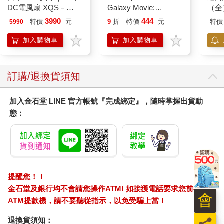
DC電風扇 XQS－
Galaxy Movie:
（全
Y620 象牙白
Peach`s Birthday
3990
444
特價
元
9
折
特價
元
特價
5990
Surprise: The Super
Mario Galaxy Movie
加入購物車
加入購物車
Storybook
訂購/退換貨須知
加入金石堂 LINE 官方帳號『完成綁定』，隨時掌握出貨動
態：
提醒您！！
金石堂及銀行均不會請您操作ATM! 如接獲電話要求您前往
會
ATM提款機，請不要聽從指示，以免受騙上當！
員
退換貨須知：