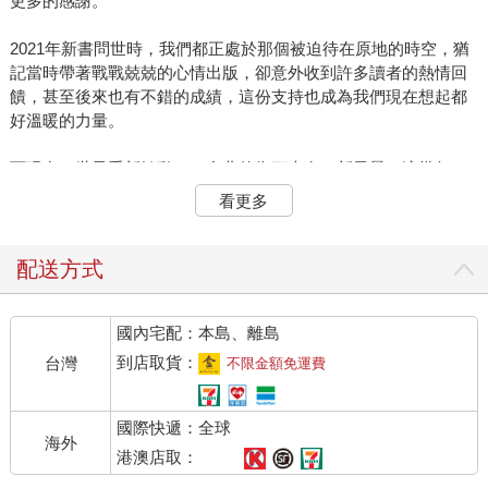
更多的感謝。
2021年新書問世時，我們都正處於那個被迫待在原地的時空，猶
記當時帶著戰戰兢兢的心情出版，卻意外收到許多讀者的熱情回
饋，甚至後來也有不錯的成績，這份支持也成為我們現在想起都
好溫暖的力量。
而現在，世界重新轉動了，台北的街頭也有了新風景，這幾年
間，有些曾陪伴我們的店舖落幕了，有些新生在巷弄裡安靜綻
看更多
放。而我們很幸運地持續收到讀者們的迴響，許多是希望能讓這
本書更方便隨身攜帶；於是，在主編的鼓勵下，也感謝原班人馬
的協力相助，正式啟動了這次的改版計畫。
配送方式
這次的更新，不只是刪減了幾間店、增加了幾處私心新選，更多
國內宅配：本島、離島
的是這幾年來對於生活在台北的體悟，年紀也漸長的我們發現，
更嚮往那份專屬台北的日常感，一份連結回憶的香甜車輪餅、最
到店取貨：
台灣
不限金額免運費
在地風味的菜市場漫步，都是我們更迫不及待想與你們分享的。
國際快遞：全球
而為了讓這份陪伴更無負擔，我們也調整開本尺寸並重新排版，
海外
希望它能輕巧地收進你的隨身包裡，無論是在捷運上翻閱，或是
港澳店取：
帶去那間最愛的咖啡店，都像有一位台北老朋友在身邊帶路。