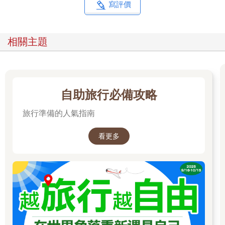
訂位時常不得其位。
寫評價
三間裡以酒菜市場店歷最新，卻最符合我心中小吃攤的本色，坐
在拼接木板而成的工作檯吃飯，也彷彿回到巷弄裡的小吃攤。來
相關主題
這想配酒就點鹹豬肉，又鹹又甜的，肉有嚼勁又軟嫩，再配上一
旁的生菜，好新好台的滋味；不然點份蜜汁魚與炸起司片也行，
酥脆起司濃香，魚乾嚼阿嚼太爽快；如果會餓，就先來一碗Q彈
有勁的肉燥麵，肉燥醬汁滾滿麵條，好香又飽足；愛吃辣可以淋
點自製辣椒，辛香不麻的那種。
自助旅行必備攻略
旅行準備的人氣指南
喝什麼酒好，台啤是基本款，偶爾還有不在酒單上的特調，這裡
每道料理都好細膩，是老闆曾在西式餐廳廚房工作累積紮實功力
功不可沒，而店內不同曲風歌單，特別輕鬆、也特別愜意。
看更多
想想台北人的確愛極了小吃攤，只是一般來說路邊小吃店第一較
不整潔，第二整體環境樸素屬於快速果腹就離開，實在不宜久
坐，也難以為慶祝聚會場所，所以當升級版的小吃料理店出現，
有下酒菜又有酒，也能好好吃頓飯，著實替台北食客們帶來不同
的曙光。