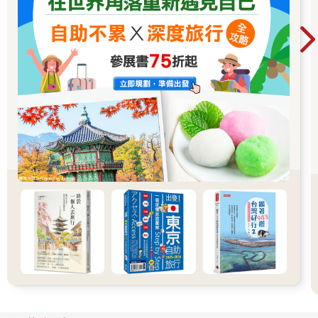
THE FLOW
眼前所及不是電影場景，而是餐廳THE FLOW。
THE FLOW是Draft Land團隊與主理人Angus全新優雅瘋狂力作，
以細緻精巧的西日料理菜呈現，墨西哥酥餅、小卷、帶骨豬排滋
味?好；搭酒風味也豐富至極，獨特的winetails 3號請務必要點；
甜點烤蘋果酥與焙茶提拉米蘇也很出色。餐點與搭酒不定時更
換，每次來總有不同驚喜。
開幕至今每日座無虛席，出發前請務必先訂位。在這復古摩登且
輕鬆舒服的空間裡，流動著隨時光慢慢轉換情境的熱鬧旋律，台
北的夜晚，也因THE FLOW的加入更有意思了。
美景紅油炒手
來到台北東區想嚐點老台北的滋味，很推薦走至忠孝東路上的頂
好名店城地下一樓，裡頭聚集數間深受在地人與觀光客喜愛的人
氣小吃店，其中美景紅油炒手則是自己三不五時就會來回味一