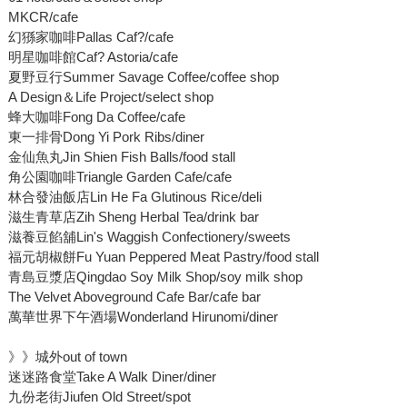
MKCR/cafe
幻猻家咖啡Pallas Caf?/cafe
明星咖啡館Caf? Astoria/cafe
夏野豆行Summer Savage Coffee/coffee shop
A Design＆Life Project/select shop
蜂大咖啡Fong Da Coffee/cafe
東一排骨Dong Yi Pork Ribs/diner
金仙魚丸Jin Shien Fish Balls/food stall
角公園咖啡Triangle Garden Cafe/cafe
林合發油飯店Lin He Fa Glutinous Rice/deli
滋生青草店Zih Sheng Herbal Tea/drink bar
滋養豆餡舖Lin's Waggish Confectionery/sweets
福元胡椒餅Fu Yuan Peppered Meat Pastry/food stall
青島豆漿店Qingdao Soy Milk Shop/soy milk shop
The Velvet Aboveground Cafe Bar/cafe bar
萬華世界下午酒場Wonderland Hirunomi/diner
》》城外out of town
迷迷路食堂Take A Walk Diner/diner
九份老街Jiufen Old Street/spot