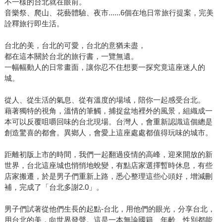
不一樣的台北就在眼前。
音樂祭、爬山、花藝體驗、夜市......6個在地日常旅行提案，完美
詮釋旅行即生活。
台北的美，台北的可愛，台北的意猶未盡，
都在這本關於台北的旅行書，一覽無遺。
一幅幅動人的日常畫面，讓你忍不住想要一探究竟這座迷人的
城。
從人、從生活的氣息、從有溫度的場域，陪你一起感受台北。
藉著獨特的視角，溫情的筆觸，捕捉盆地裡外的風景，組織成一
本可以反覆咀嚼回味的台北現場。台灣人，會重新認識這個總是
創造驚喜的都會。異鄉人，會愛上這座處處都值得玩味的城市。
距離初版上市的時間，我們一起翻過疫情的高峰，迎來開放的新
世界，台北這座城也悄悄地蛻變，有點店家選擇暫時休息，有些
店家搬遷，於是男子們重新上路，悉心整理這些心頭好，增減刪
補，完成了「台北多謝2.0」。
男子們試著從他們生長的起點-台北，用他們的眼光，分享台北，
用台北的美，向世界發聲。這是一本無論國籍、年齡、性別都能