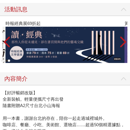
活動訊息
時報經典展69折起
黃
內容簡介
【好評暢銷改版】
全新裝幀。輕量便攜尺寸再出發
隨書附贈A2尺寸台北小山海報
用一本書，謝謝台北的存在，陪你一起走過城裡城外。
咖啡店、餐廳、小吃、美術館、選物店……超過50個精選據點，