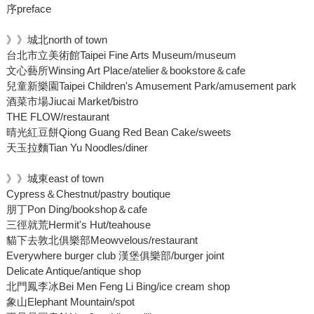
序preface
》》城北north of town
台北市立美術館Taipei Fine Arts Museum/museum
文心藝所Winsing Art Place/atelier＆bookstore＆cafe
兒童新樂園Taipei Children's Amusement Park/amusement park
酒菜市場Jiucai Market/bistro
THE FLOW/restaurant
晴光紅豆餅Qiong Guang Red Bean Cake/sweets
天玉拉麵Tian Yu Noodles/diner
》》城東east of town
Cypress＆Chestnut/pastry boutique
朋丁Pon Ding/bookshop＆cafe
三徑就荒Hermit's Hut/teahouse
貓下去敦北俱樂部Meowvelous/restaurant
Everywhere burger club 漢堡俱樂部/burger joint
Delicate Antique/antique shop
北門鳳李冰Bei Men Feng Li Bing/ice cream shop
象山Elephant Mountain/spot