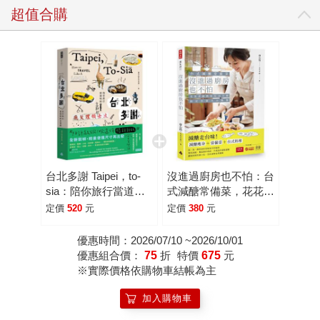
超值合購
台北多謝 Taipei，to-
沒進過廚房也不怕：台
sia：陪你旅行當道地
式減醣常備菜，花花老
的台霸郎 How to travel
師教你用10分鐘搞定
定價
520
元
定價
380
元
like a local（中英雙語
全家大小晚餐
English／zh-TW）
優惠時間：2026/07/10 ~2026/10/01
優惠組合價：
75
折
特價
675
元
※實際價格依購物車結帳為主
加入購物車