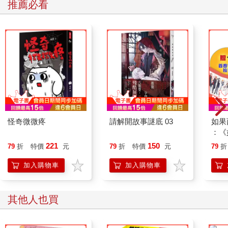
推薦必看
番。
內用先排隊等候入座，我的標配是紅油炒手加上??麵，皮薄餡飽
的炒手搭配自家調製的紅油醬汁，香麻帶勁、辣而不嗆好涮嘴；
擔擔麵因為花生粉、花椒粉與芝麻醬也讓風味層次回甘，當然店
內也有其它麵食與各式小菜可搭配。
已傳承三代走過近50年歷史的店家最早於1976年龍門大廈成立，
1996 年才搬遷至現址繼續營業，累積了不少老饕支持，而這份熟
悉的滋味，不只陪伴我，也早已融入許多人日常的味覺記憶中。
怪奇微微疼
請解開故事謎底 03
如果
：《
喵》
221
150
79
折
特價
元
79
折
特價
元
79
折
【首
加入購物車
加入購物車
其他人也買