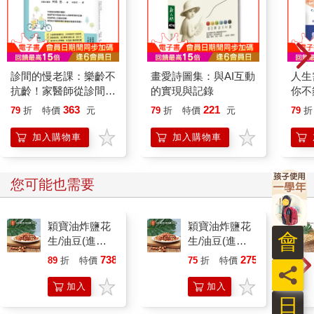
診間的慢老課：樂齡不
畫愛詩圖集：與AI互動
人生
抗齡！家醫師從診間學
的實現與記錄
你不
到的長壽生活祕訣
休息
363
221
79
折
特價
元
79
折
特價
元
79
折
加入購物車
加入購物車
您可能也需要
穎寶油炸鹽花
穎寶油炸鹽花
會
生/油豆(進口
生/油豆(進口
花生)5台斤
花生)1台斤
738
275
89
折
特價
元
75
折
特價
元
員
加入
加入
日
購物
購物