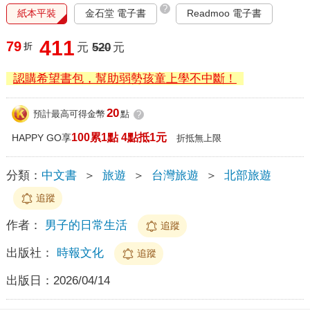
?
紙本平裝
金石堂 電子書
Readmoo 電子書
411
79
折
元
520
元
認購希望書包，幫助弱勢孩童上學不中斷！
20
預計最高可得金幣
點
?
100累1點 4點抵1元
HAPPY GO享
折抵無上限
分類：
中文書
＞
旅遊
＞
台灣旅遊
＞
北部旅遊
追蹤
作者：
男子的日常生活
追蹤
出版社：
時報文化
追蹤
出版日：
2026/04/14