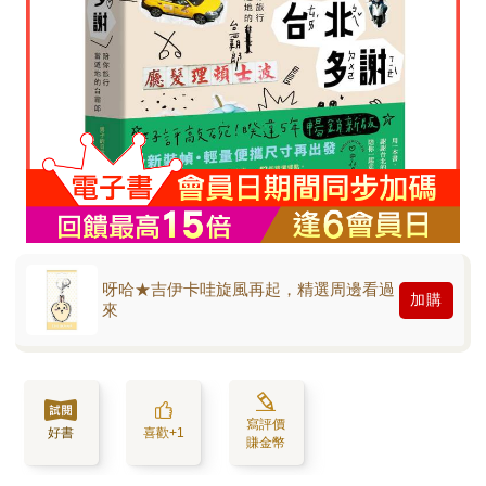
呀哈★吉伊卡哇旋風再起，精選周邊看過
加購
來
寫評價
好書
喜歡+1
賺金幣