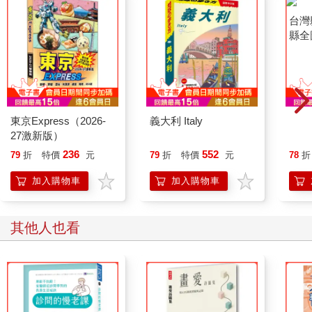
東京Express（2026-
義大利 Italy
台灣
27激新版）
縣全
236
552
79
折
特價
元
79
折
特價
元
78
折
加入購物車
加入購物車
其他人也看