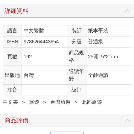
詳細資料
我們也期待著，《台北多謝》能與更多國家的讀者見面，將這份
屬於台北的「to-sia（多謝）」精神，傳遞給每一個熱愛生活、喜
歡旅行的靈魂。
語言
中文繁體
裝訂
紙本平裝
無論你是因為這本新版而初識台北；還是和我們一樣，早已與這
ISBN
9786264443654
分級
普通級
座城市緊緊相依，都希望你能透過這些文字與畫面，看見台北最
獨一無二的可愛。
商品規
頁數
192
25開15*21cm
格
台北多謝！謝謝你是我的家，也是我最愛的城市，這點，我們竟
然是到了長大後才深深明白。
適讀年
出版地
台灣
全齡適讀
齡
Eddie,Juju
注音
級別
中文書
＞
旅遊
＞
台灣旅遊
＞
北部旅遊
酒菜市場
近幾年台北掀起小吃升級的風潮，在懷舊新穎空間裡，賣著創新
商品評價
台味小吃，像是以傳統滷味為招牌的渣男、結合串燒炸物的饞食
坊，還有以肉燥麵私房菜著稱的酒菜市場都相當受歡迎，沒預先