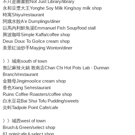
不只是圖書館Not Just Library/library
永和豆漿大王Yonghe Soy Milk King/soy milk shop
時寓Shiyu/restaurant
阿娥水餃A'e Dumplings/diner
以馬內利鮮魚湯Emmanuel Fish Soup/food stall
興波咖啡Simple Kaffa/coffee shop
Deux Doux To Go/ice cream shop
美景紅油炒手Mayjing Wonton/diner
》》城南south of town
詹記麻辣火鍋 敦南店Chan Chi Hot Pots Lab - Dunnan
Branch/restaurant
金雞母Jingimoo/ice cream shop
香色Xiang Se/restaurant
Ruins Coffee Roasters/coffee shop
白水豆花Bai Shui Tofu Pudding/sweets
尖蚪Tadpole Point Cafe/cafe
》》城西west of town
Brush＆Green/select shop
61 note/cafe＆select shop