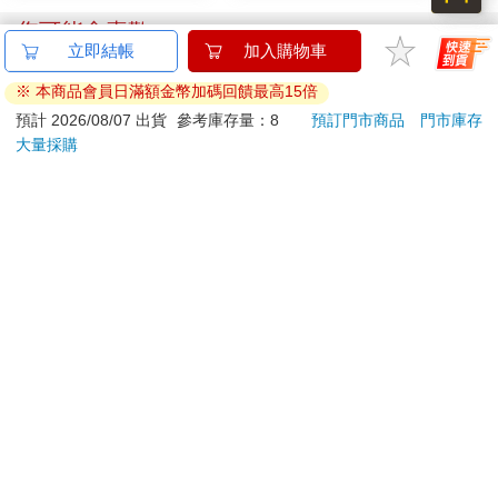
車
車
您可能會喜歡
IMPACT大耳狗 水壺
別觸碰那使人沉淪的熱
JEL
(500ml)#淺藍
度-全
3.
IMCMB01LB
式耳機
539
118
特價
元
79
折
特價
元
299
加入購物車
加入購物車
訂購/退換貨須知