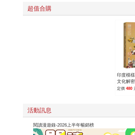
超值合購
印度模樣
文化解密 
五感淨
定價
480
角、北
答、孟
10+條
活動訊息
見招拆
閱讀漫遊錄-2026上半年暢銷榜