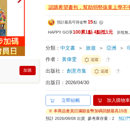
認購希望書包，幫助弱勢孩童上學不
15
預計最高可得金幣
點
?
100累1點 4點抵1元
HAPPY GO享
折抵無
分類：
中文書
＞
旅遊
＞
亞洲
＞
作者：
黃偉雯
追蹤
?
加購
出版社：
創意市集
追蹤
?
出版日：
2026/04/30
立即結帳
加入購物車
※ 本商品會員日滿額金幣加碼回饋最高15倍
預計 2026/08/08 出貨
參考庫存量：2
預訂