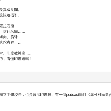
增長異國見聞。
級旅途指引。
羅拉石窟……
、喀什米爾……
烤肉、脆球……
吠陀療程……
堂、印度教神廟……
巧，看懂印度邏輯！
立中學校長，也是資深印度粉。有一個podcast節目《海外村民