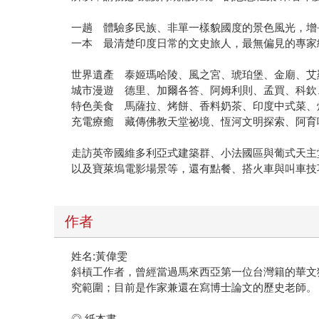
一趟 體驗多民族、非單一樣貌國度的景色風光，
一本 最清楚印度日常的文史旅人，最無偏見的專家
世界遺產 泰姬瑪哈陵、風之宮、琥珀堡、金廟、艾
城市漫遊 德里、加爾各答、阿姆利則、孟買、科欽
特色美食 馬薩拉、烤餅、香料奶茶、印度中式菜、
充電療癒 藏傳佛教天堂祕境、恆河文明探索、阿育
走訪英帝國維多利亞式建築群、小法國區與葡式天主
以及寶萊塢電影場景等，還有點餐、搭火車與叫車技
作者
姓名:黃偉雯
斜槓工作者，曾經當過馬來西亞第一位台灣籍的華文獨
究範圍；目前是作家兼還在寫博士論文的歷史老師。
◎ 紙本書