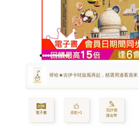
呀哈★吉伊卡哇旋風再起，精選周邊看過來
寫評價
電子書
喜歡+1
賺金幣