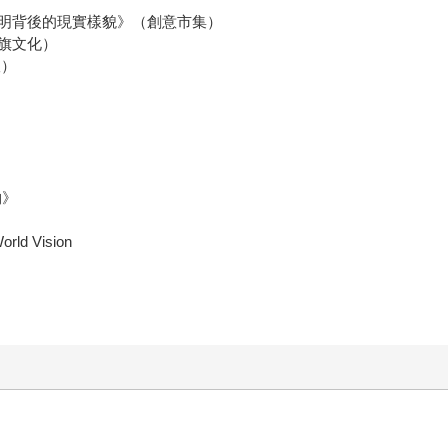
明背後的現實樣貌》（創意市集）
旗文化）
版）
物》
d Vision