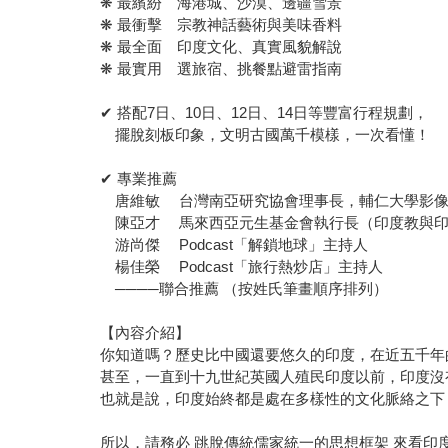
❋ 最繽紛 海港城、沙漠、邊疆雪景
❋ 最衝擊 宗教神話藝術與美味香料
❋ 最全面 印度文化、真實風貌解說
❋ 最實用 選旅宿、挑餐點避雷指南
✔ 搭配7日、10日、12日、14日等豐富行程規劃，
擺脫刻板印象，文明古國萬千模樣，一次看懂！
✔ 專業推薦
唐維敏 台灣南亞研究協會理事長，輔仁大學影像
陳亞才 馬來西亞元生基金會執行長（印度教與印
游尚傑 Podcast「解鎖地球」主持人
楊佳榮 Podcast「旅行熱炒店」主持人
────聯合推薦 （按姓氏筆畫順序排列）
【內容介紹】
你知道嗎？歷史比中國還要悠久的印度，在近五千年
甚至，一直到十九世紀英國人殖民印度以前，印度沒
也就是說，印度始終都是處在多樣性的文化脈絡之下
所以，請務必 跳脫傳統儒家統一的思想框架 來看印