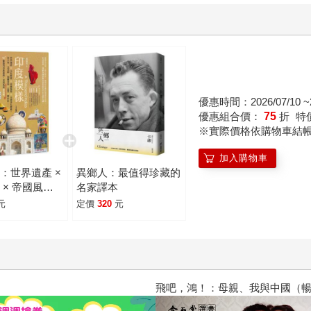
優惠時間：2026/07/10 ~2
優惠組合價：
75
折
特
※實際價格依購物車結
加入購物車
：世界遺產 ×
異鄉人：最值得珍藏的
× 帝國風情 ×
名家譯本
化療癒，金三
元
定價
320
元
北印、加爾各
買、喀拉拉……
熱門自助路線，
招全攻略
飛吧，鴻！：母親、我與中國（暢