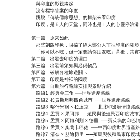
與印度的影視緣起
沒有標準答案的印度
跳脫「傳統儒家思想」的框架來看印度
印度，是Ｅ人的天堂，同時也是Ｉ人的心靈停泊
第一篇 原來如此
那些刻版印象，阻擋了絕大部分人前往印度的腳步
「你可以不吃，但一定要請你朋友吃」背後，其實
第二篇 出發去印度的理由
第三篇 出發前須知與必備物品
第四篇 破解各種旅遊關卡
第五篇 印度是神祇的國度
第六篇 自助旅行路線安排與景點介紹
路線1 經典金三角 ──世界遺產路線
路線2 拉賈斯坦邦四色城市 ──世界遺產路線
路線3 喀什米爾 × 拉達克 ──北北印邊境情懷路
路線4 孟買 × 果阿邦 ──殖民與後殖民西印度城
路線5 孟買 × 阿姆利則 × 德里 ──寶萊塢的印巴
路線6 孟買 × 奧蘭卡巴德 ──中西印度世界遺產
路線7 清奈 × 朋迪切里 ──殖民與後殖民東印度