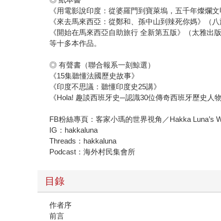
《用電影說印度：從婆羅門到寶萊塢，五千年燦爛文
《來去馬來西亞：從鄭和、孫中山到辣死你媽》（八
《開始在馬來西亞自助旅行 全新第五版》（太雅出
等十多本作品。
◎ 有聲書（聯合報系一刻鯨選）
《15集聽懂法國歷史故事》
《印度不思議：聽懂印度史25講》
《Hola! 趣談西班牙史─認識30位傳奇西班牙歷史人
FB粉絲專頁：客家小瑪的世界視角／Hakka Luna’s Worl
IG：hakkaluna
Threads：hakkaluna
Podcast：海外村民集會所
目錄
作者序
前言