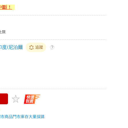
中斷！
上限
印度/尼泊爾
追蹤
?
門市商品
門市庫存
大量採購