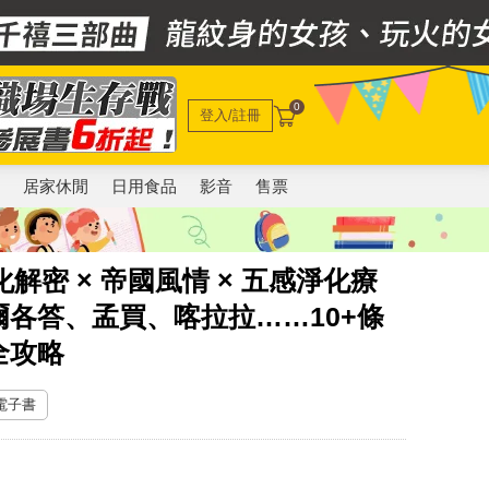
0
登入/註冊
電
居家休閒
日用食品
影音
售票
解密 × 帝國風情 × 五感淨化療
各答、孟買、喀拉拉……10+條
全攻略
 電子書