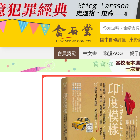
國中自修評量
東野
唯紅花綻放
奧德賽
會員獎勵
中文書
動漫ACG
親子