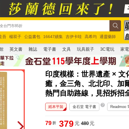
圭吾
楊双子
公益書包
16647續集
吉伊卡哇
高希均
通靈藥師
路邊攤新作
馬斯克
玩具總動員5
超慢跑
館
英文書
雜誌
電子書
文具
玩具親子
3C電玩
家
印度模樣：世界遺產 × 文化
癒，金三角、北北印、加爾
熱門自助路線，見招拆招
?
紙本平裝
金石堂 電子書
Readmoo
379
79
折
元
480
元