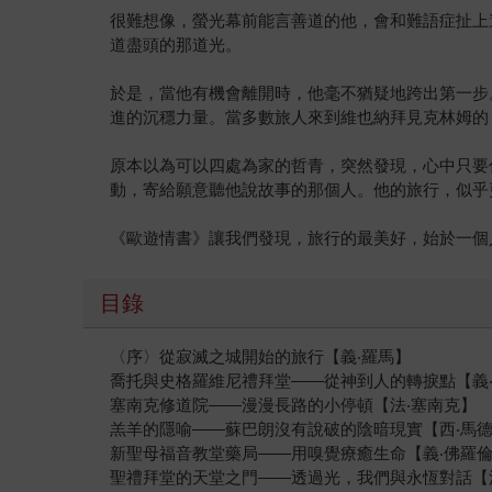
很難想像，螢光幕前能言善道的他，會和難語症扯上
道盡頭的那道光。
於是，當他有機會離開時，他毫不猶疑地跨出第一步
進的沉穩力量。當多數旅人來到維也納拜見克林姆的
原本以為可以四處為家的哲青，突然發現，心中只要
動，寄給願意聽他說故事的那個人。他的旅行，似乎
《歐遊情書》讓我們發現，旅行的最美好，始於一個
目錄
〈序〉從寂滅之城開始的旅行【義‧羅馬】
喬托與史格羅維尼禮拜堂——從神到人的轉捩點【義
塞南克修道院——漫漫長路的小停頓【法‧塞南克】
羔羊的隱喻——蘇巴朗沒有說破的陰暗現實【西‧馬
新聖母福音教堂藥局——用嗅覺療癒生命【義‧佛羅
聖禮拜堂的天堂之門——透過光，我們與永恆對話【