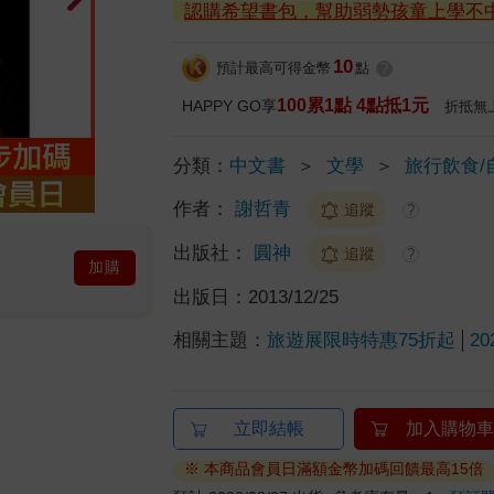
認購希望書包，幫助弱勢孩童上學不
10
預計最高可得金幣
點
?
100累1點 4點抵1元
HAPPY GO享
折抵無
分類：
中文書
＞
文學
＞
旅行飲食/
作者：
謝哲青
追蹤
?
出版社：
圓神
追蹤
?
加購
出版日：
2013/12/25
相關主題：
旅遊展限時特惠75折起
2
立即結帳
加入購物車
※ 本商品會員日滿額金幣加碼回饋最高15倍