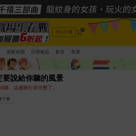
0
登入/註冊
電
居家休閒
日用食品
影音
售票
定要說給你聽的風景
傾聽，這趟旅行就完整了。
 電子書