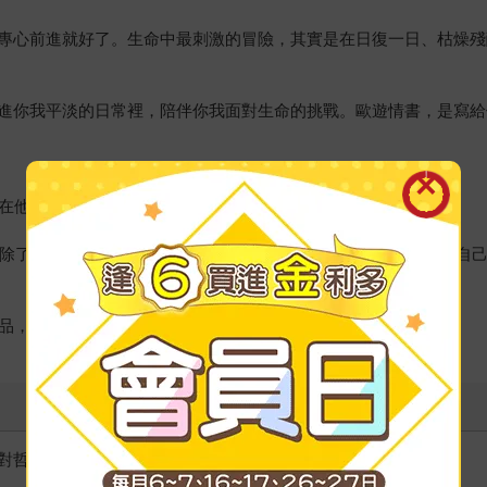
專心前進就好了。生命中最刺激的冒險，其實是在日復一日、枯燥殘
進你我平淡的日常裡，陪伴你我面對生命的挑戰。歐遊情書，是寫給
術在他生命中的意義！
品。除了用專業又專屬的角度，為讀者開啟全然不同的視野，更透露自
作品，將是一本圖文豐富、質感絕佳的全新創作。
對哲青而言，旅行只是為了離開，至少最一開始是如此的。