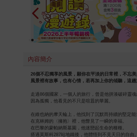
裡的數千張美麗照片、只是繁忙工作中的放空小逗
青再次用專屬獨特的視野，讓我們看見不一樣的歐
世界，然後再帶著滿溢的幸福回到自己的世界。 
內容簡介
26個不忍獨享的風景，願你在平淡的日常裡，不忘
風景裡有故事，也有心情，若再加上你的傾聽，這趟
走過86個國家，一個人的旅行，曾是他拼湊破碎靈
因為孤獨，他看見的不只是喧囂的華麗。
在維也納的摩天輪上，他找到了沉默而持續的堅定能
在克林姆的〈擁抱〉裡，他瞥見了一瞬的幸福。
在巴黎的蒙帕納斯墓園，他迷戀起生命的種種。
搭過莫斯科287站地鐵後，他體悟到不見天日的自由