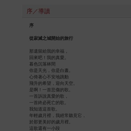
序／導讀
序
從寂滅之城開始的旅行
那遺留給我的幸福，
回來吧！我的真愛。
暮色沉落林間
你是天光，你是白晝。
心倚著心不安地跳動
飛升的希望，迎向天空。
是啊！一首悲傷的歌。
一首訴說真愛的歌，
一首終必死亡的歌。
我知道這首歌。
年輕歲月裡，我經常聽見它，
於那更美好的歲月裡。
這歌還有一小段