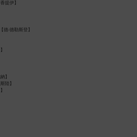
‧香提伊】
】
【德‧德勒斯登】
丹】
也納】
奧斯陸】
根】
】
】
】