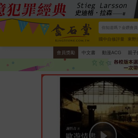
國中自修評量
東野
唯紅花綻放
奧德賽
會員獎勵
中文書
動漫ACG
親子