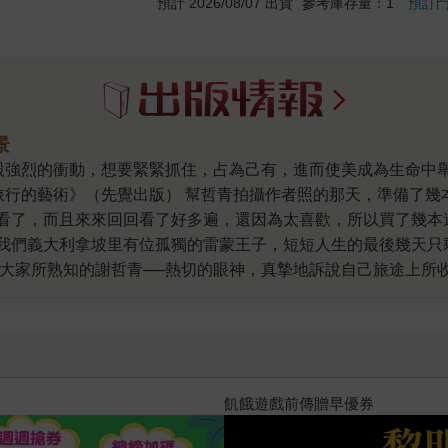
預計 2026/08/07 出貨
參考庫存量：1
預訂
景
《旅行的藝術》（先覺出版） 幫哲青拍攝作者照的那天，準備了
看了，而且來來回回看了好多遍，還因為太喜歡，所以買了幾本
我們義大利拿坡里有位孤獨的雷蒙王子，短短人生的最後幾天只
是大家所熟知的謝哲青──熱切的眼神，真摯地訴說自己旅途上所
圓神出版）裡，他深入淺出地介紹兩大天才達文西與米開朗基羅的世
才人生。 而他的新作《2017400072085》（圓神出版
他足跡遍布86個國家時，大家聽了直呼羨慕。讀了這本《歐遊情
，逃得再怎麼遠、忘得再怎麼徹底，眼裡看的、心裡想的，甚至
朗畫筆下的羔羊是如此無助與痛苦。如果沒有極度孤獨過，或許
十字殺手【艾迪．弗林系列 前傳
得喬托在史格羅維尼禮拜堂裡的濕壁畫所傳達的「勇氣」。如果
激盪最是深刻，那才是觸動心靈的美景。因為曾經很渴望幸福，所