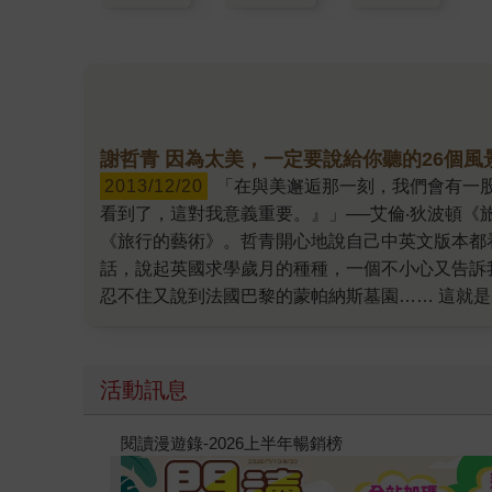
謝哲青 因為太美，一定要說給你聽的26個風
2013/12/20
「在與美邂逅那一刻，我們會有一股強烈的衝動，想要緊緊抓住，占為己有，進而使美成為生命中舉足輕重的一部分。我們很想說：『我在這裡，我
看到了，這對我意義重要。』」──艾倫‧狄波頓
《旅行的藝術》。哲青開心地說自己中英文版本都
話，說起英國求學歲月的種種，一個不小心又告訴
忍不住又說到法國巴黎的蒙帕納斯墓園…… 這就
說。 在上一本的《2019090093807》（
索，帶領大家一一抽絲剝繭，讀懂了可望而不可及的天
溫度，那是乾冷冬日裡才會有的暖陽溫度。 乍聽
活動訊息
想逃離，後來有一段時期的旅行則是想遺忘。然而
曾有過幾近殘酷的童年故事，或許他就看不出蘇巴
教場電影版
滴。如果不曾卑微地希望被人認同過，他就不會懂
癒的真誠情緒。 因為是一個人的旅行，初見時的