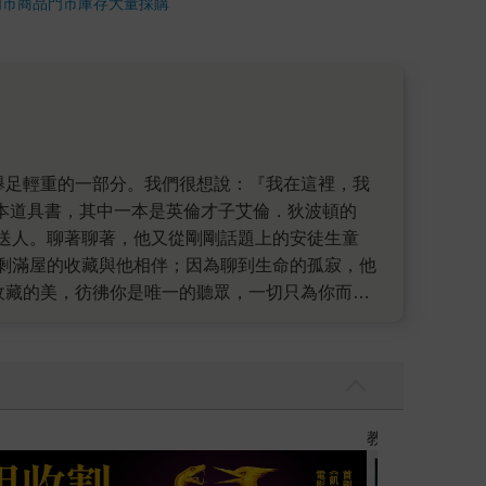
門市商品
門市庫存
大量採購
幾本道具書，其中一本是英倫才子艾倫．狄波頓的
送人。聊著聊著，他又從剛剛話題上的安徒生童
剩滿屋的收藏與他相伴；因為聊到生命的孤寂，他
收藏的美，彷彿你是唯一的聽眾，一切只為你而
紀對決，精采有如一本歷史懸疑小說，毫不放過任何小線
），哲青依舊把歐洲說得精采入迷，但多了點意想不到的
書》（圓神出版），才發現，哲青最初的旅行其實是
是手裡寫的，都是對遙遠摯愛的複雜思念。 如果不
他就體驗不到〈霧海裡的漫遊者〉流離卻美好的點
】
世界上最透明的
不曾心碎過，他就寫不出《歐遊情書》裡溫柔而療
以不願獨享旅途上的美好感動。 當旅行只剩下相機