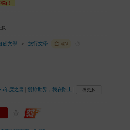
中斷！
上限
自然文學
＞
旅行文學
追蹤
?
025年度之書
慢旅世界，我在路上
看更多