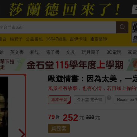
圭吾
楊双子
公益書包
16647續集
吉伊卡哇
通靈藥師
路邊攤新作
馬斯克
玩具總動員5
超慢跑
館
英文書
雜誌
電子書
文具
玩具親子
3C電玩
家
歐遊情書：因為太美，一
風景裡有故事，也有心情，若再加上你的
?
紙本平裝
金石堂 電子書
Readmoo
252
79
折
元
320
元
買整套