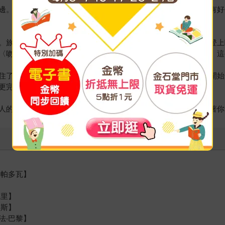
邊。更難想像，這位「使命必達」、讓人幸福滿滿的名人作家，有好
。旅行是他拼湊破碎靈魂的方式，當一般遊客用到此一遊的心情登上
〈吻〉，他更想讓大家看看只要一瞬，就能無比幸福的〈擁抱〉。這
住了一個人，那個人就成了他的家。於是，他走出封閉的自己，開始
更完整了。
人的體驗，終於另一個人的傾聽。下次旅行去哪？哪裡都好，帶著你
‧帕多瓦】
德里】
倫斯】
法‧巴黎】