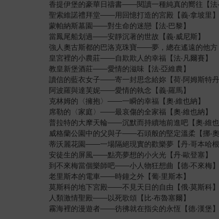
香提伊堡的豪華日禱書——閱讀一種純真的嚮往【法
聖索維諾禮拜堂——用回憶打造的宮殿【義‧拿坡里
蒙帕納斯墓園——對生命的迷戀【法‧巴黎】
當鳳尾船划過——安靜沉著的世故【義‧威尼斯】
強人奧古斯都的巴洛克珠寶——夢，總在遙遠的他方
皇宮裡的小農莊——自欺欺人的幸福【法‧凡爾賽】
教皇新堡酒莊——愛情的滋味【法‧亞維農】
讀信的藍衣女子——寄一封思念給妳【荷‧阿姆斯特
阿波羅與達芙妮——愛情的執念【義‧羅馬】
克林姆的〈擁抱〉——一瞬的幸福【奧‧維也納】
席勒的〈家庭〉——最哀傷的全家福【奧‧維也納】
普拉特的大摩天輪——沉默而持續地前進吧【奧‧維
威格蘭公園中的父與子——石頭般的堅定溫柔【挪‧
蒂沃麗花園——一場隔絕現實的歡樂夢【丹‧哥本哈
安徒生的屏風——點亮夢想的小火光【丹‧歐登塞】
到不來梅當個樂師吧——小人物狂想曲【德‧不來梅
老里斯本的電車——時鐘之外【葡‧里斯本】
莫斯科的地下宮殿——不見天日的自由【俄‧莫斯科
人類激情聖殿——以死歌頌【比‧布魯塞爾】
霧海裡的漫遊者——彷彿就在指尖的永恆【德‧漢堡