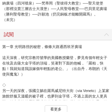
納廣場（四河噴泉）──梵蒂岡（聖彼得大教堂）──聖天使堡
（那裡沒賣三層吉士大漢堡）──人民聖母教堂──巴貝里尼廣場
（勝利聖母教堂）──許願池（扔完銅板才能離開羅馬）。
（未完）
試閱
第一章 光明路徑的秘密，條條大路通西班牙廣場
這天深夜，研究宗教符號學的美國教授蘭登，夢見有個年輕女子
在埃及吉薩大金字塔的頂端，笑著對下面的他喊，「羅柏，快
點！我就知道我該嫁個年輕點的老公。」（出自丹．布朗的《天
使與魔鬼》）
◇
另一天的深夜，張國立躺在羅馬威尼特大街（via Veneto）上某家
旅館舒服又溫暖的被子裡，也夢到金字塔，不過上面的女人更具
體，她穿著比基尼胸罩式的上衣和條很短很短的米黃色裙子。她
往下伸出手，而張國立正氣喘噓噓的往上爬，他有信心能爬到頂
看更多