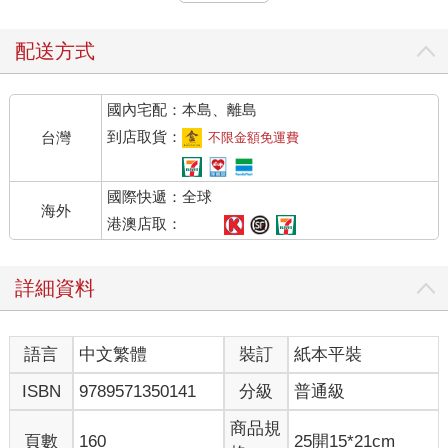
端，因為他每次抬頭都能看見黃裙子被風吹得朝上飛舞，但裙子
裡面呢？什麼也看不到，所以他非得再爬上去不可，張國立迫切
的需要裙子內的答案──女人對她喊──奇怪，不是短裙的聲音，
配送方式
是老婆趙薇的聲音，而且從下面傳來，張國立勉強扭動他滿是油
脂的脖子想往下看，聲音已傳來：
國內宅配：本島、離島
「死老張，明天二月十四日，是什麼日子？」
到店取貨：
台灣
不限金額免運費
是他媽的男人該倒霉的日子──不，那是充滿了愛與關懷的日子。
而且，為什麼偏要娶個年輕的老婆呢？
國際快遞：全球
海外
◇
港澳店取：
羅柏．蘭登被電話吵起來，他的傳真機收到一張驚人的圖片，
「紙頁上的影像是一具人類屍體。全身赤裸，頭被整個朝後硬給
詳細資料
扭翻過去，被害人的胸膛有個可怕的灼傷。這個男人被烙印
了……只印了一個字。那是個蘭登熟悉的字，非常熟悉。他不敢
置信地瞪著那個華麗的字：「Illuminati」，光明會。」
語言
中文繁體
裝訂
紙本平裝
《天使與魔鬼》這本暢銷書由此開始，它是本推理小說、神秘小
ISBN
9789571350141
分級
普通級
說，按照張國立的看法，更是本羅馬走透透、貝尼尼的巴洛克藝
術看透透的旅遊小說，這是為什麼他在二月十四日這麼重要的日
商品規
頁數
160
25開15*21cm
子，居然一個人躺在羅馬旅館內的原因，他迫切的想重遊羅馬，