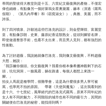
蒂岡的聖彼得大教堂則是十五、六世紀文藝復興的產物，不僅宏
偉也細緻，有點像另一個好萊塢女星奧黛麗．赫本（演過《羅馬
假期》、《第凡內早餐》和《窈窕淑女》），典雅、美麗，而不
誇張。
到了四河噴泉、許願池這些巴洛克的設計，則金壁輝煌、富麗堂
皇，有點像莎朗．史東、藤原紀香這類熟女，從頭到腳皆名牌，
即使做過整形手術，也看不太出來，而且男人見到，都有強烈的
性衝動。
為了討好趙薇，我說她就像巴洛克，我則像文藝復興，不料趙薇
大怒，她說：
「我莎嬸你個頭。你文藝復興？我看你根本像希臘神殿剩下的石
頭，坑坑洞洞，一臉風霜，躺在路邊，每個人都想上來跩一
腳。」
拍女人馬屁是種學問，很難學會，這是為什麼很多男人寧可被
罵，也寧死不拍的原因。 帶著《天使與魔鬼》，這次我看到的
是十六、十七世紀，風華絕代的巴洛克式羅馬，原來不同年紀的
女人有不同的魅力，不同階段的城市也有不同的吸引力，其間的
關鍵便在巴洛克的秘密，能找得到嗎？