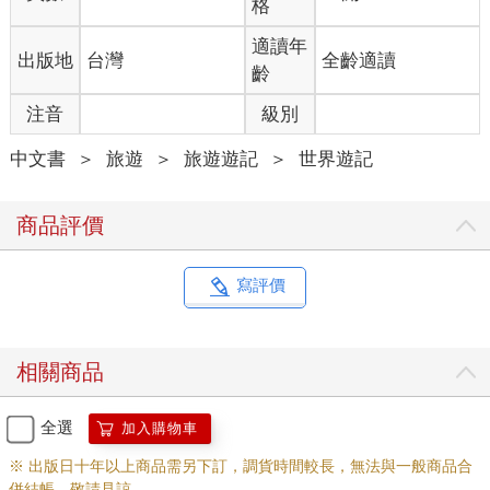
格
也想透過小說，重新再看一次「光明路徑」上他以前忽略的景
點。
適讀年
出版地
台灣
全齡適讀
齡
半夜沒電話吵，張國立被車聲吵醒，他穿上衣服走出旅館，威尼
注音
級別
特（Veneto）大街上空蕩蕩的，不過卻有幾輛閃著藍色警示燈的
警車和幾十名全副武裝手持衝鋒槍的特勤人員巡邏，原來附近另
中文書
＞
旅遊
＞
旅遊遊記
＞
世界遊記
一家旅館正舉行Ｇ八會議。事後張國立回到台灣才得知，這場會
議搞垮了日本的財務大臣中川昭一，他在記者會上醉眼矇矓的打
瞌睡，慘遭媒體的痛修理。
商品評價
張國立往山丘走去，路的盡頭處是古城牆的城門，破垣殘壁透露
著蒼桑和風霜，如同在鏡子裡看到的自己的臉孔。過了城門便是
寫評價
住宅區，歷史中的羅馬城指的是城牆內的舊城區，看起來不會在
城外找到半夜還開的咖啡館，或是找家小店買到蘭登治失眠的妙
方：即溶式雀巢巧克力。他再折而往南，沒多久抵達九月大街。
相關商品
由此左轉，走呀走地居然到了十一月大街，抬起頭赫然發現燈光
照射中的圖雷真市場廢墟。
全選
加入購物車
這個市場興建於西元二世紀，羅馬市民日常交易和休閒的地方，
※ 出版日十年以上商品需另下訂，調貨時間較長，無法與一般商品合
如今用鐵欄杆圈住，防止半夜睡不著覺的觀光客闖進去破壞古
併結帳，敬請見諒。