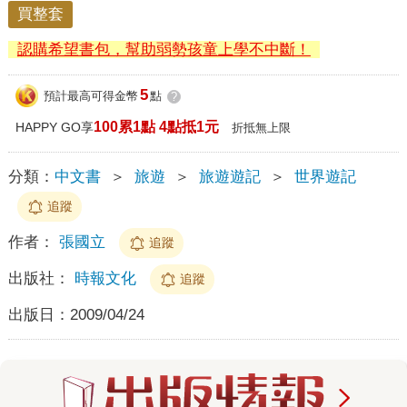
買整套
認購希望書包，幫助弱勢孩童上學不中斷！
5
預計最高可得金幣
點
?
100累1點 4點抵1元
HAPPY GO享
折抵無上限
分類：
中文書
＞
旅遊
＞
旅遊遊記
＞
世界遊記
追蹤
作者：
張國立
追蹤
出版社：
時報文化
追蹤
出版日：
2009/04/24