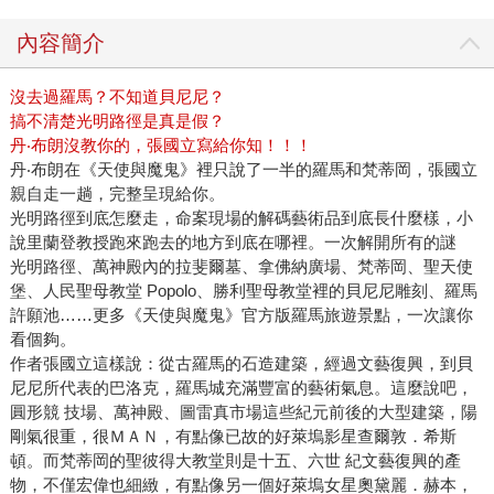
作讓他變成了一個他不想變成的人，穿西裝應酬或把記者寫
內容簡介
的稿丟到垃圾桶。也明明知道，讀書和寫作是這一輩子最想
做的事，卻只能利用工作之外的時間。 多數人都在過一種不
沒去過羅馬？不知道貝尼尼？
是自己期望的人生，變成自己不想變成的樣子，然後用盡力
搞不清楚光明路徑是真是假？
氣追求「放鬆」，放鬆之後明天繼續認真工作。 所以張國立
丹‧布朗沒教你的，張國立寫給你知！！！
到酒吧喝酒，喝威士忌，常喝到爛醉，「威士忌對我的人生
丹‧布朗在《天使與魔鬼》裡只說了一半的羅馬和梵蒂岡，張國立
有很大意義，它代表熱情，酒興起來很快，直接進入 high的
親自走一趟，完整呈現給你。
狀態」那種狀態的另一種說法叫釋放，也是一種男人的溝通
光明路徑到底怎麼走，命案現場的解碼藝術品到底長什麼樣，小
方式，對每一個自認本質很ㄍㄧㄥ的人，過度思考的神經質
說里蘭登教授跑來跑去的地方到底在哪裡。一次解開所有的謎
人格，具有致命的誘惑力。 張國立自認本質很ㄍㄧㄥ，一手
光明路徑、萬神殿內的拉斐爾墓、拿佛納廣場、梵蒂岡、聖天使
堡、人民聖母教堂 Popolo、勝利聖母教堂裡的貝尼尼雕刻、羅馬
端著威士忌，一手寫著那種用嘻笑怒罵又耍賤裝笨來講道理
許願池……更多《天使與魔鬼》官方版羅馬旅遊景點，一次讓你
的文章。 所以，他每一年一定重看一遍日劇「海灘男孩」。
看個夠。
反町隆史和竹野內豐來到海邊，什麼也不做也不想，和過去
作者張國立這樣說：從古羅馬的石造建築，經過文藝復興，到貝
與未來切斷，純粹的自我放逐，有一些人一些事流過去了，
尼尼所代表的巴洛克，羅馬城充滿豐富的藝術氣息。這麼說吧，
或留下來了。 所以每一年他都去花蓮台東，台十一線，很優
圓形競 技場、萬神殿、圖雷真市場這些紀元前後的大型建築，陽
雅的慢慢走，深深呼吸，這樣他的人生才能和這裡成為一種
剛氣很重，很ＭＡＮ，有點像已故的好萊塢影星查爾敦．希斯
有意義的關係。 有一次他問朋友「中醫有沒有什麼讓人放鬆
頓。而梵蒂岡的聖彼得大教堂則是十五、六世 紀文藝復興的產
的方子？」得到的答案是「逍遙散」。 年輕時候賞給自己一
物，不僅宏偉也細緻，有點像另一個好萊塢女星奧黛麗．赫本，