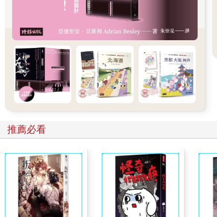
站在隧道對面，我深刻反省，老婆永遠是對的，我跑到巷底來幹
嘛，不如乖乖的坐在台階上等趙薇，儘管無聊，卻至少可以看看
各國美眉，更重要的，當趙薇臉上閃露著初春金黃色的陽光時，
我可以趕上去替她提那些大大小小的紙袋。或者繼續坐在台階上
等著手機響，手機裡會傳來陌生的國語：
「張先生，您是不是在羅馬？我們通知您，十分鐘前您的信用卡
副卡刷爆了，是的，就是Ｏ和Ｋ那兩個英文字母撞到一起，就Ｏ
Ｋ『繃』了。」
如今我一人站在西班牙台階前，躲不掉的二月十四日，抬頭明明
晴空萬里，我的心底卻烏雲密布，抓起手機打回台北，通話中；
推薦必看
再撥，仍然通話中；不信邪，我在一個小時內撥了二十七次，通
通通話中，難道趙薇正打電話向她所有的朋友指控本人故意避難
義大利，並且極端刻意、且明顯惡意的忘記情人節禮物？
這天，我得洗淨心靈的懺悔，走上「光明路徑」，探尋十七世紀
義大利著名雕塑家貝尼尼的藝術旅程，並沈重的思考女人究竟是
天使或魔鬼的問題。
羅馬的光明路徑，從西班牙廣場開始──貝尼尼會給我答案？（待