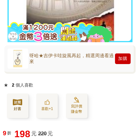
呀哈★吉伊卡哇旋風再起，精選周邊看過
加購
來
★
2
個人喜歡
寫評價
好書
喜歡+1
賺金幣
198
9
折
元
220
元