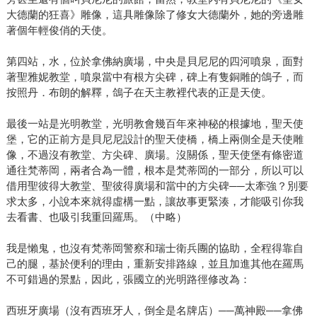
大德蘭的狂喜》雕像，這具雕像除了修女大德蘭外，她的旁邊雕
著個年輕俊俏的天使。
第四站，水，位於拿佛納廣場，中央是貝尼尼的四河噴泉，面對
著聖雅妮教堂，噴泉當中有根方尖碑，碑上有隻銅雕的鴿子，而
按照丹．布朗的解釋，鴿子在天主教裡代表的正是天使。
最後一站是光明教堂，光明教會幾百年來神秘的根據地，聖天使
堡，它的正前方是貝尼尼設計的聖天使橋，橋上兩側全是天使雕
像，不過沒有教堂、方尖碑、廣場。沒關係，聖天使堡有條密道
通往梵蒂岡，兩者合為一體，根本是梵蒂岡的一部分，所以可以
借用聖彼得大教堂、聖彼得廣場和當中的方尖碑──太牽強？別要
求太多，小說本來就得虛構一點，讓故事更緊湊，才能吸引你我
去看書、也吸引我重回羅馬。（中略）
我是懶鬼，也沒有梵蒂岡警察和瑞士衛兵團的協助，全程得靠自
己的腿，基於便利的理由，重新安排路線，並且加進其他在羅馬
不可錯過的景點，因此，張國立的光明路徑修改為：
西班牙廣場（沒有西班牙人，倒全是名牌店）──萬神殿──拿佛