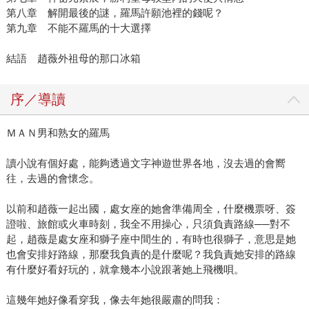
間遠超過寫作時間。」讀書讀多了，張國立知道自己最愛什
第八章 解開最後的謎，羅馬許願池裡的錢呢？
第九章 不能不羅馬的十大選擇
麼，比方大量獨白的保羅奧斯特，或者「提醒我不要忘了讀
者的感受，但也不要忘了自己的風格」的《明朝那些事
結語 趙薇外祖母的那口冰箱
兒》。 說到風格，張國立的風格簡單講，就是受不了嚴肅，
除非換掉他的DNA。 他也因此知道自己最適合寫什麼，知道
序／導讀
他的人生在與工作分割之後，已經固定在一條路上，這其實
讓生活變得單純，「就是讀書和寫作，加上紀律的運動。」
ＭＡＮ男和熟女的羅馬
從此他每一天醒來都很滿足，因為可以做什麼，也可以不做
什麼，而不是「今天要做什麼」，這樣的日子剛好可以用來
讀小說有個好處，能夠透過文字神遊世界各地，沒去過的會嚮
專心寫書，這樣的日子，「活到七、八十歲仍然會很過
往，去過的會懷念。
癮。」 另一個計劃中的寫作，是寫父親。以一個遺腹子身份
書寫從未見過面的父親，這當然是一部步步謎團的偵探小
以前和趙薇一起出國，處女座的她會準備周全，什麼機票呀、簽
說，他已經蒐輯了許多關於父親的證據。 從《偷眼淚的天
證啦、旅館或火車時刻，我全不用操心，只須負責路線──對不
使》，張國立漫長的寫作旅途終於來到了分水嶺。 ＊ 文中張
起，趙薇是處女座和獅子座中間生的，有時也很獅子，意思是她
國立照片，由皇冠文化提供。
也會安排好路線，那麼我負責的是什麼呢？我負責她安排的路線
有什麼好看好玩的，就拿幾本小說跟著她上飛機唄。
這幾年她好像看穿我，像去年她很嚴肅的問我：