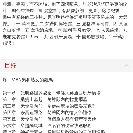
典雅、美麗，而不誇張。到了四河噴泉、許願池這些巴洛克的設
段自我放逐的歲月是張國立最癡迷的狀態，自我放逐，徹底
計，則金碧輝煌、富 麗堂皇，有點像莎朗．史東、藤原紀香……
的墮落，背對主流社會價值，「人只有在那樣的狀態下，不
書中有精采的三小時走完光明路徑修訂版與不能不羅馬的十大選
追求什麼的時候，才能夠經歷奇特的事。」 但他已經年輕不
擇。（一 萬神殿。二 梵蒂岡博物館。三 波格澤博物館。四 真理
回來，當然也來不及自我放逐了。 因此，他寫了一系列酒吧
之口廣場。五 拿佛納廣場。六 勝利 聖母教堂。七 人民廣場。八
與男人的故事。這些故事成為《偷眼淚的天使》的血肉。 他
老布克餐館 Il Buco。九 西班牙廣場。十 圓形競技場。）千萬別
需要一個人去串連故事，倪克就誕生了。倪克，一個張國立
錯過！
年輕時候想成為卻沒成為的人，自我放逐到福隆海邊，把慾
望拋進海裡，但因為具有過目不忘的記憶力加上電腦能力，
毫不費力的做起搜索工作，其實是另一種意義的偵探。 也因
目錄
為「逍遙散」，他創造了中醫師吳太白。吳太白需要大量既
痛又悲的眼淚作為「逍遙散」的藥引，於是找上倪克，倪克
序 MAN男和熟女的羅馬
帶給他的眼淚以及眼淚的故事又成為這個連出門搭高鐵都不
第一章 光明路徑的祕密，條條大路通西班牙廣場
敢、也從不出軌的中年男人的某種出口。 從「一帖藥」到
第二章 桑提土墓起，萬神殿內的拉斐爾墓
「九件事」，張國立用倪克串連了九個故事構成《偷眼淚的
第三章 天使引向前，拿佛納廣場的巴洛克戰爭
天使》，而倪克也有自己的故事，故事講到最後，張國立
第四章 崇高追尋路，梵蒂岡內的情人節禮物
說，他其實是在呈現一件事：「親情的力量比愛情大」。而
第五章 天使引向前，每個旅人都有個守護天使
在這以後，倪克還會繼續活在張國立的小說裡，他計畫以倪
第六章 穿越羅馬城，巴哈谷的便當快遞服務
克為主角開始寫偵探推理，「我每年讀一百多本書，讀書時
第七章 神祕元素展，勝利聖母教堂內的天使與情慾