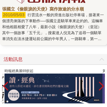
張國立《偷眼淚的天使》寫作旅途的分水嶺
2010/05/03
行雲流水一般的滑進出版社停車場，接著來一
個漂亮俐落的下車動作──張國立是騎單車來赴約的。這輛車
和他相親相愛了八年，最新小說《偷眼淚的天使》（皇冠）
其中一個故事「五千元」，搜索達人倪克為了追尋一個騎單
車消失在淡水捷運站前公園的中年男人，一路騎車，第一天
從台北騎到三芝，第二天從白沙彎、石門、十八王公廟、清
水騎到金山……。 那段路程是他熟悉的風景。 五千公尺日復
一日跑了幾十年，在健身房蒸發掉的汗水難以計算，單車也
活動訊息
騎了近三千個日子，最後終於，張國立奮力抵達了他漫長寫
作人生的分水嶺。即便是獲得第二屆皇冠大眾小說獎的《匈
黃色書刊回來了！一起走進他的漫畫宇宙
奴》，張國立都承認，他是一路靠著直覺和天賦在寫作，天
賦乃是對讀書寫作的熱情加上累積的知識，用拆成一小塊一
小塊的時間，一本書通常一個月不到便宣告完成，完成後也
不再回頭看。 《偷眼淚的天使》則是他第一部用大塊的時間
寫，專心的寫，寫了26萬字後再刪掉13萬字的小說。 幾十
年，從記者、編輯到總編輯，張國立拋不開工作，即使這工