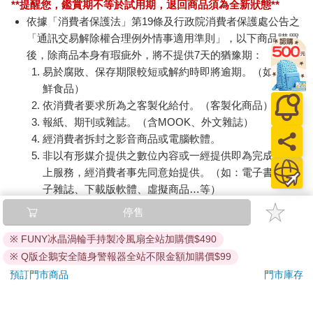
只有我這種落單的才會爬上去。
**提醒您，鑑賞期不等於試用期，退回商品須為全新狀態**
依據「消費者保護法」第19條及行政院消費者保護處公告之
□啟示：千萬別被「成雙成對」這話給迷惑，一個人也有好處，上
「通訊交易解除權合理例外情事適用準則」，以下商品購買
了教堂能看見半個羅馬，才恍然明白羅馬為什麼不是一天造成
後，除商品本身有瑕疵外，將不提供7天的猶豫期：
的。
易於腐敗、保存期限較短或解約時即將逾期。（如：生
鮮食品）
從教堂往下看，所有突出在眾家屋頂上的必然是教堂的鐘樓或圓
依消費者要求所為之客製化給付。（客製化商品）
頂，以前羅馬教廷曾規定，羅馬市區內任何建築不得高過梵蒂岡
報紙、期刊或雜誌。（含MOOK、外文雜誌）
教堂（一三六點五公尺），如今想想，當初真是專制呀，不過也
經消費者拆封之影音商品或電腦軟體。
幸好當初有這項規定，才保留下羅馬的古意，否則城中冒出棟一
非以有形媒介提供之數位內容或一經提供即為完成之線
０一大樓，像話嗎。
上服務，經消費者事先同意始提供。（如：電子書、電
以前的羅馬人都崇拜教宗，各區的房子也都刻意比當地的主教堂
子雜誌、下載版軟體、虛擬商品…等）
低，讓後人站上三一教堂，放眼羅馬舊城區全是教堂的圓頂，強
已拆封之個人衛生用品。（如：內衣褲、刮鬍刀、除毛
停售
烈感受到這個天主教國家的信仰堅誠。
刀…等）
若非上列種類商品，均享有到貨7天的猶豫期（含例假
※ FUNY冰晶渦輪手持製冷風扇全站加購價$490
□啟示：樓高不見得是美，這是我請求台北市政府考慮拆掉北門高
日）。
※ Q版企鵝安全隨身警報器全站不限金額加購價$99
架橋的動機，那座橋毀了北門和中華郵政古典的郵局大樓。
辦理退換貨時，商品（組合商品恕無法接受單獨退貨）必須
預訂門市商品
門市庫存
是您收到商品時的原始狀態（包含商品本體、配件、贈品、
教堂內的藝術品很多，包括米開蘭基羅弟子伏爾泰拉的名畫「聖
保證書、所有附隨資料文件及原廠內外包裝…等），請勿直
母昇天」。突然由人聲吵雜的廣場進入安靜的教堂，心情會隨之