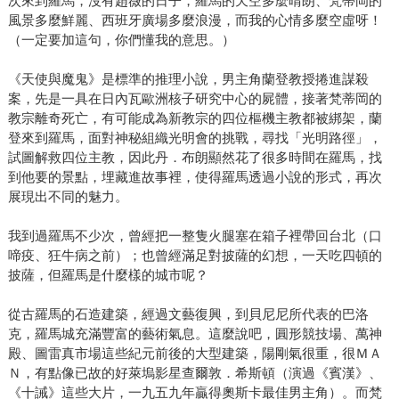
次來到羅馬，沒有趙薇的日子，羅馬的天空多麼晴朗、梵蒂岡的
風景多麼鮮麗、西班牙廣場多麼浪漫，而我的心情多麼空虛呀！
（一定要加這句，你們懂我的意思。）
《天使與魔鬼》是標準的推理小說，男主角蘭登教授捲進謀殺
案，先是一具在日內瓦歐洲核子研究中心的屍體，接著梵蒂岡的
教宗離奇死亡，有可能成為新教宗的四位樞機主教都被綁架，蘭
登來到羅馬，面對神秘組織光明會的挑戰，尋找「光明路徑」，
試圖解救四位主教，因此丹．布朗顯然花了很多時間在羅馬，找
到他要的景點，埋藏進故事裡，使得羅馬透過小說的形式，再次
展現出不同的魅力。
我到過羅馬不少次，曾經把一整隻火腿塞在箱子裡帶回台北（口
啼疫、狂牛病之前）；也曾經滿足對披薩的幻想，一天吃四頓的
披薩，但羅馬是什麼樣的城市呢？
從古羅馬的石造建築，經過文藝復興，到貝尼尼所代表的巴洛
克，羅馬城充滿豐富的藝術氣息。這麼說吧，圓形競技場、萬神
殿、圖雷真市場這些紀元前後的大型建築，陽剛氣很重，很ＭＡ
Ｎ，有點像已故的好萊塢影星查爾敦．希斯頓（演過《賓漢》、
《十誡》這些大片，一九五九年贏得奧斯卡最佳男主角）。而梵