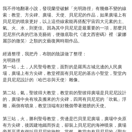
我不停地翻著小說，發現蘭登破解「光明路徑」有幾條不變的線
索：教堂、方尖碑、廣場、天使、貝尼尼的作品，如果廣場上有
貝尼尼的噴泉更好，以上這些線索能再搭配宇宙四大元素的土、
氣、火、水，則更佳。因為其中貝尼尼是最重要的一項，那麼貝
尼尼所代表的巴洛克藝術，便徹底取代《達文西密碼》裡〈蒙娜
麗莎的微笑〉之類的文藝復興時期作品。
經過整理，我把丹．布朗的陰謀做了整理：
光明路徑
第一站，土，人民聖母教堂，面對的是羅馬古城北邊的人民廣
場，廣場上有方尖碑，教堂裡面有貝尼尼的基吉小聖堂，聖堂內
是貝尼尼設計的〈哈巴谷與天使〉雕像。
第二站，氣，聖彼得大教堂，教堂前的聖彼得廣場是貝尼尼設計
的，廣場中央有埃及搬來的方尖碑，四周有貝尼尼的「吹氣」浮
雕，兩側有噴泉，教堂頂端有好幾個帶著翅膀的天使。
第三站，火，勝利聖母教堂，旁邊是巴貝里尼廣場，廣場中央原
有方尖碑，後因建地鐵而拆走，卻裝上貝尼尼的海神噴泉，廣場
旁甚至還有個叫貝尼尼的旅館，當然，教堂內有貝尼尼的《聖女