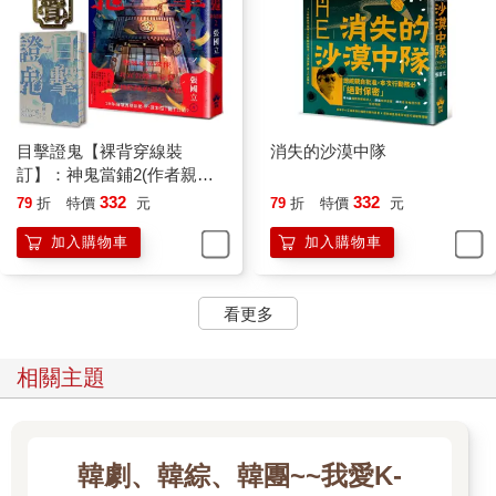
四日，他翻了翻床頭的《天使與魔鬼》，恰好翻到第五百六十三
頁，看到以上的文字。
和瑜珈大師上床會是什麼感覺？想著想著，張國立終於沈沈睡
去，沒有隨蘭登一起去追查那宗神秘的連續殺人案……ㄣㄣ……
ㄣㄣㄣ……ㄣ……（待續）
《關於西班牙廣場》
目擊證鬼【裸背穿線裝
消失的沙漠中隊
訂】：神鬼當鋪2(作者親簽
下飛機後二話不說搭了火車進羅馬城，然後興奮的站在梵蒂岡廣
＋雨漸耳金屬書籤)
332
332
79
折
特價
元
79
折
特價
元
場，感嘆這裡就是全球天主教的首都時，老婆怎麼嘟著張嘴？來
加入購物車
加入購物車
到城北的人民廣場（Piazza del Popolo），面對著埃及方尖碑和
城門對面的兩座圓頂教堂，不禁再感嘆，我終於來到偉大的古羅
馬時，老婆咧，趙薇跑去哪裡了？難道被吉普賽人偷了？因此當
看更多
丹．布朗的《天使與魔鬼》中，蘭登教授捨命的尋找謀殺教宗的
光明會凶手時，我也在羅馬的大街小巷裡尋找離奇失蹤的趙薇，
女人呀女人，妳們才是「天使與魔鬼」。
相關主題
找呀找的，終於在密密麻麻的觀光客裡發現了欠揍的人影──更
正，是倩影，我趕緊追上去吐著四千年歷史累積下的厚重灰塵，
喘息地說：
韓劇、韓綜、韓團~~我愛K-
「羅馬誠乃眾神之都，誠乃條條大路通羅馬呀。」