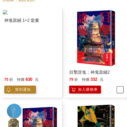
蹟。
然後張國立情不自禁的往上瞧，市場背後的山丘有座帶著點古意
神鬼當鋪 1+2 套書
的旅館，叫廣場飯店（Hotel Forum），十年前張國立誘拐如今的
妻子，便投宿於此。也是半夜，張國立故做浪漫的拿了瓶紅酒領
著趙薇到山坡，一邊觀賞在燈光裡顯得漠然的廢墟，一邊試圖說
明星空不希臘而是非常的羅馬。張國立從此踏入婚姻的不歸路──
更正，幸福之路。
為什麼當年期盼情人節，如今竟然有大逆不道逃離情人節的企圖
呢？
目擊證鬼：神鬼當鋪2
◇
630
332
75
折
特價
元
79
折
特價
元
蘭登為了那具屍體，千里迢迢飛到日內瓦的歐洲核子研究中心，
接著捲進連續殺人案，幸好他結識死者美麗的科學家女兒薇多利
貨到通知
加入購物車
雅。在小說結尾處，丹．布朗寫道：
「薇多利雅的浴袍滑落。『你從來沒跟瑜珈大師上過床，對
吧？』」
蘭登沒有，張國立也沒。回到旅館，張國立決定暫時忘記二月十