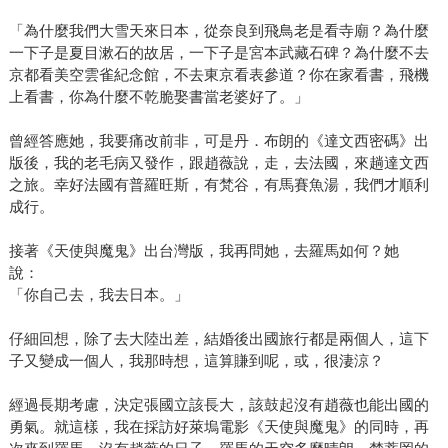
「為什麼我們大雪天來日本，從奈良到飛鳥老是看寺廟？為什麼
一下子是夏目漱石的故居，一下子是宮本武藏石碑？為什麼不去
京都看美空雲雀紀念館，不去東京看表參道？你在家看書，飛機
上看書，你為什麼不乾脆娶書當老婆好了。」
曾經答應她，我要痛改前非，可是丹．布朗的《達文西密碼》出
版後，我的老毛病又發作，跟趙薇說，走，去法國，來趟達文西
之旅。幸好法國有普羅旺斯，有梵谷，有馬賽魚湯，我們才順利
成行。
接著《天使與魔鬼》出台灣版，我再問她，去羅馬如何？她
說：
「你自己去，我去日本。」
仔細回想，除了去大陸出差，結婚後出國旅行都是兩個人，這下
子又變成一個人，我那時想，這算賺到呢，或，很淒涼？
經過長期考慮，決定張國立該長大，該鼓起沒有趙薇也能出國的
勇氣。就這樣，我在採訪好萊塢電影《天使與魔鬼》的同時，再