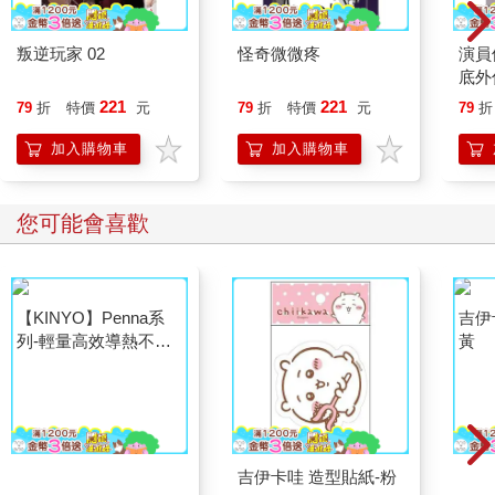
續）
《逛街指南》
叛逆玩家 02
怪奇微微疼
演員
．之一，濟慈和雪萊紀念館
底外
221
221
79
折
特價
元
79
折
特價
元
79
折
西班牙廣場除了散步和購物之外，有座小樓是英國詩人濟慈與雪
萊的紀念館，前者染上肺癆，為除開倫敦的濕氣，被家人送來義
加入購物車
加入購物車
大利休養，可是誰曉得濟慈更嚴重的是心病，當時他熱戀鄰居的
一位少女芬妮，但芬妮的回應很冷淡，浪漫大師的濟慈感情受
創，在羅馬也難恢復，一八二一年便死在這棟小樓內，才二十五
您可能會喜歡
歲。
這段戀情後來有很多說法，由於濟慈的詩愈來愈受好評，於是有
人責怪芬妮沒長眼睛、寡情。一九三七年芬妮寫給濟慈的三十一
封情書被牛津大學公開出版，才看出來芬妮並非如此無情。
□啟示：千萬別交才子之類的男朋友，分手後被罵沒心沒肺的一定
是女方。
還有種說法，濟慈是因為他的新詩作被批評得一文不值，才病情
【KINYO】Penna系
吉伊卡哇 造型貼紙-粉
吉伊
加重的抑鬱以終。他的朋友，另一個詩人雪萊就持如此看法，當