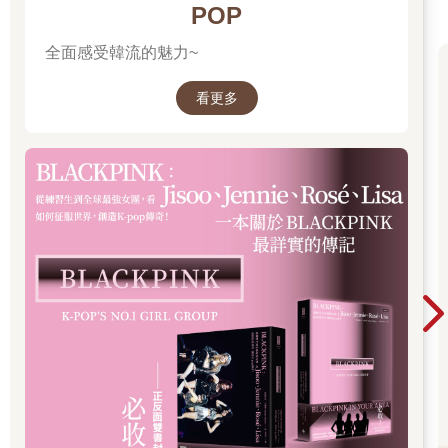
POP
趙薇白了我一眼，她說： 「條條大路通羅馬？那羅馬咧？」
全面感受韓流的魅力~
「羅馬？羅馬什麼？」
看更多
「羅馬的條條大路通哪裡？」
很深奧的問題，一時考倒了我。羅馬的條條大路應該通往特米尼
火車站吧，或者通往城中心的萬神殿？
「通到這裡！」她說，「羅馬的條條道路都通到西班牙廣場，每
個台灣人都知道，只有你這個書呆子捧著一堆書，不知道書都讀
到哪裡去。」
這是十年前我「帶」趙薇首度到羅馬時的情景，不過到了西班牙
廣場之後，她就不需要我「帶」，因為她竟然熟門熟路的鑽進西
班牙台階對面的小巷裡去，從此芳蹤杳杳、雲深不知處呀。後來
又去幾次，那條全是名店的小巷子恐怕長度不到兩百公尺，可是
我從來沒機會走到巷底，直到今年二月，我一個人在羅馬，決定
走完那條巷子，結果我真的完成心願，不過巷底的對面是個隧
道，通過台伯河的下方，對面是梵蒂岡。