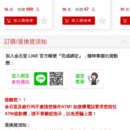
列-輕量高效導熱不沾
黃
時他也在義大利，寫信邀請濟慈去比薩和他相會，可惜濟慈不久
平煎鍋30cm
999
67
56
折
特價
元
96
折
特價
元
95
折
便病故。至於雪萊，他更是個大浪漫主義者，女朋友很多，也結
了兩次婚，後來為逃避家鄉的閒言閒語，乾脆長居義大利，一八
加入購物車
加入購物車
二二年搭乘遊艇出港不幸遇難死於熱那亞外海，那年他才也三十
歲。
訂購/退換貨須知
□教訓：看起來浪漫的界限是三十歲，三十以上的男人則像我，只
會「浪費」──「又去買模型，你算算，這幾年買模型的錢是不是
可以買輛車了。」
加入金石堂 LINE 官方帳號『完成綁定』，隨時掌握出貨動
態：
．之二，三一教堂（Trinita dei Monti）
西班牙廣場不能沒有那圓弧形的台階，台階上面更不能沒有這座
教堂，否則就「三一」不起來。它建於十七世紀，原是座法國人
建造的小教堂，後來設計台階的老法想搞尊法王路易十四的鑄像
在教堂前，教宗很怒，和法國人冷戰多年，最後重建教堂，才封
提醒您！！
住法國人的嘴。
金石堂及銀行均不會請您操作ATM! 如接獲電話要求您前往
ATM提款機，請不要聽從指示，以免受騙上當！
教堂位在小丘上，是俯看廣場的最佳地點，但我也發現，成雙成
退換貨須知：
對的都懶得爬台階，寧可頭貼頭、汗滴汗的坐在台階上晒太陽，